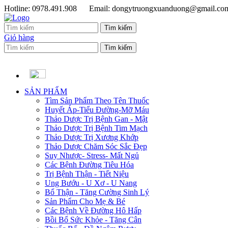
Hotline: 0978.491.908
Email: dongytruongxuanduong@gmail.co
Giỏ hàng
SẢN PHẨM
Tìm Sản Phẩm Theo Tên Thuốc
Huyết Áp-Tiểu Đường-Mỡ Máu
Thảo Dược Trị Bệnh Gan - Mật
Thảo Dược Trị Bệnh Tim Mạch
Thảo Dược Trị Xương Khớp
Thảo Dược Chăm Sóc Sắc Đẹp
Suy Nhược- Stress- Mất Ngủ
Các Bệnh Đường Tiêu Hóa
Trị Bệnh Thận - Tiết Niệu
Ung Bướu - U Xơ - U Nang
Bổ Thận - Tăng Cường Sinh Lý
Sản Phẩm Cho Mẹ & Bé
Các Bệnh Về Đường Hô Hấp
Bồi Bổ Sức Khỏe - Tăng Cân