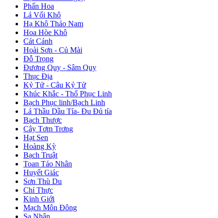
Phấn Hoa
Lá Vối Khô
Hạ Khô Thảo Nam
Hoa Hòe Khô
Cát Cánh
Hoài Sơn - Củ Mài
Đỗ Trọng
Đương Quy - Sâm Quy
Thục Địa
Kỷ Tử - Câu Kỷ Tử
Khúc Khắc - Thổ Phục Linh
Bạch Phục linh/Bạch Linh
Lá Thầu Dầu Tía- Đu Đủ tía
Bạch Thược
Cây Tơm Trơng
Hạt Sen
Hoàng Kỳ
Bạch Truật
Toan Táo Nhân
Huyết Giác
Sơn Thù Du
Chỉ Thực
Kinh Giới
Mạch Môn Đông
Sa Nhân