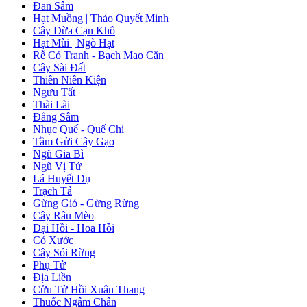
Đan Sâm
Hạt Muồng | Thảo Quyết Minh
Cây Dừa Cạn Khô
Hạt Mùi | Ngò Hạt
Rễ Cỏ Tranh - Bạch Mao Căn
Cây Sài Đất
Thiên Niên Kiện
Ngưu Tất
Thài Lài
Đẳng Sâm
Nhục Quế - Quế Chi
Tầm Gửi Cây Gạo
Ngũ Gia Bì
Ngũ Vị Tử
Lá Huyết Dụ
Trạch Tả
Gừng Gió - Gừng Rừng
Cây Râu Mèo
Đại Hồi - Hoa Hồi
Cỏ Xước
Cây Sói Rừng
Phụ Tử
Địa Liền
Cửu Tử Hồi Xuân Thang
Thuốc Ngâm Chân