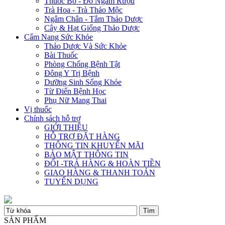
Thuốc Bổ - Đồ Ngâm Rượu
Trà Hoa - Trà Thảo Mộc
Ngâm Chân - Tắm Thảo Dược
Cây & Hạt Giống Thảo Dược
Cẩm Nang Sức Khỏe
Thảo Dược Và Sức Khỏe
Bài Thuốc
Phòng Chống Bệnh Tật
Đông Y Trị Bệnh
Dưỡng Sinh Sống Khỏe
Từ Điển Bệnh Học
Phụ Nữ Mang Thai
Vị thuốc
Chính sách hỗ trợ
GIỚI THIỆU
HỖ TRỢ ĐẶT HÀNG
THÔNG TIN KHUYẾN MÃI
BẢO MẬT THÔNG TIN
ĐỔI -TRẢ HÀNG & HOÀN TIỀN
GIAO HÀNG & THANH TOÁN
TUYỂN DỤNG
SẢN PHẨM