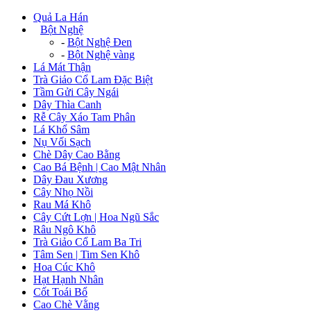
Quả La Hán
+
Bột Nghệ
-
Bột Nghệ Đen
-
Bột Nghệ vàng
Lá Mát Thận
Trà Giảo Cổ Lam Đặc Biệt
Tầm Gửi Cây Ngái
Dây Thìa Canh
Rễ Cây Xáo Tam Phân
Lá Khổ Sâm
Nụ Vối Sạch
Chè Dây Cao Bằng
Cao Bá Bệnh | Cao Mật Nhân
Dây Đau Xương
Cây Nhọ Nồi
Rau Má Khô
Cây Cứt Lợn | Hoa Ngũ Sắc
Râu Ngô Khô
Trà Giảo Cổ Lam Ba Tri
Tâm Sen | Tim Sen Khô
Hoa Cúc Khô
Hạt Hạnh Nhân
Cốt Toái Bổ
Cao Chè Vằng