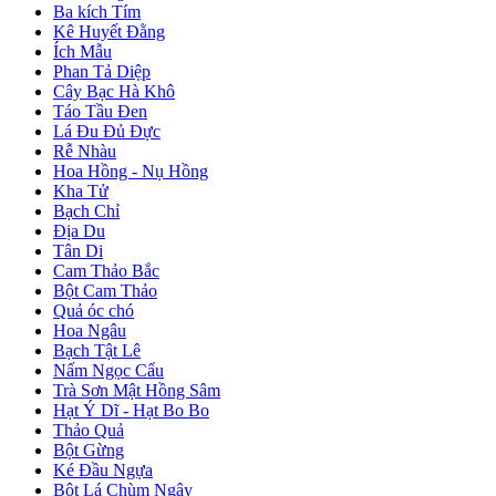
Ba kích Tím
Kê Huyết Đằng
Ích Mẫu
Phan Tả Diệp
Cây Bạc Hà Khô
Táo Tầu Đen
Lá Đu Đủ Đực
Rễ Nhàu
Hoa Hồng - Nụ Hồng
Kha Tử
Bạch Chỉ
Địa Du
Tân Di
Cam Thảo Bắc
Bột Cam Thảo
Quả óc chó
Hoa Ngâu
Bạch Tật Lê
Nấm Ngọc Cẩu
Trà Sơn Mật Hồng Sâm
Hạt Ý Dĩ - Hạt Bo Bo
Thảo Quả
Bột Gừng
Ké Đầu Ngựa
Bột Lá Chùm Ngây