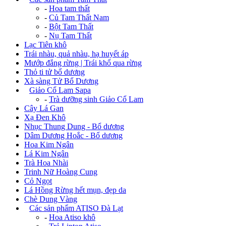
-
Hoa tam thất
-
Củ Tam Thất Nam
-
Bột Tam Thất
-
Nụ Tam Thất
Lạc Tiên khô
Trái nhàu, quả nhàu, hạ huyết áp
Mướp đắng rừng | Trái khổ qua rừng
Thỏ ti tử bổ dương
Xà sàng Tử Bổ Dương
+
Giảo Cổ Lam Sapa
-
Trà dưỡng sinh Giảo Cổ Lam
Cây Lá Gan
Xạ Đen Khô
Nhục Thung Dung - Bổ dương
Dâm Dương Hoắc - Bổ dương
Hoa Kim Ngân
Lá Kim Ngân
Trà Hoa Nhài
Trinh Nữ Hoàng Cung
Cỏ Ngọt
Lá Hồng Rừng hết mụn, đẹp da
Chè Dung Vàng
+
Các sản phẩm ATISO Đà Lạt
-
Hoa Atiso khô