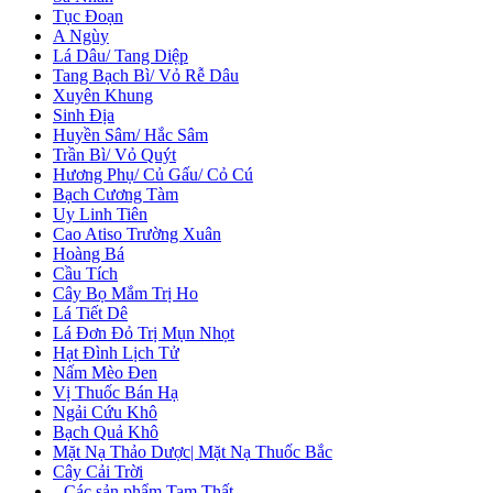
Tục Đoạn
A Ngùy
Lá Dâu/ Tang Diệp
Tang Bạch Bì/ Vỏ Rễ Dâu
Xuyên Khung
Sinh Địa
Huyền Sâm/ Hắc Sâm
Trần Bì/ Vỏ Quýt
Hương Phụ/ Củ Gấu/ Cỏ Cú
Bạch Cương Tàm
Uy Linh Tiên
Cao Atiso Trường Xuân
Hoàng Bá
Cầu Tích
Cây Bọ Mắm Trị Ho
Lá Tiết Dê
Lá Đơn Đỏ Trị Mụn Nhọt
Hạt Đình Lịch Tử
Nấm Mèo Đen
Vị Thuốc Bán Hạ
Ngải Cứu Khô
Bạch Quả Khô
Mặt Nạ Thảo Dược| Mặt Nạ Thuốc Bắc
Cây Cải Trời
+
Các sản phẩm Tam Thất