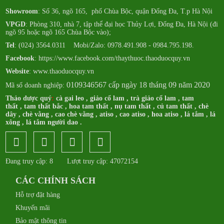
Showroom
: Số 36, ngõ 165, phố Chùa Bộc, quận Đống Đa, T.p Hà Nội
VPGD
: Phòng 310, nhà 7, tập thể đại học Thủy Lợi, Đống Đa, Hà Nội (đi
ngõ 95 hoặc ngõ 165 Chùa Bộc vào);
Tel
: (024) 3564.0311 Mobi/Zalo: 0978.491.908 - 0984.795.198.
Facebook
:
https://www.facebook.com/thaythuoc.thaoduocquy.vn
Website
: www.thaoduocquy.vn
0109346567 cấp ngày 18 tháng 09 năm 2020
Mã số doanh nghiệp:
Thảo dược quý
:
cà gai leo
,
giảo cổ lam
,
trà giảo cổ lam
,
tam
thất
,
tam thất bắc
,
hoa tam thất
,
nụ tam thất
,
củ tam thất
,
chè
dây
,
chè vằng
,
cao chè vằng
,
atiso
,
cao atiso
,
hoa atiso
,
lá tắm
,
lá
xông
,
lá tắm người dao
.
Đang truy cập: 8
Lượt truy cập: 47072154
CÁC CHÍNH SÁCH
Hỗ trợ đặt hàng
Khuyến mãi
Bảo mật thông tin