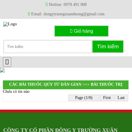
Hotline: 0978.491.908
Email: dongytruongxuanduong@gmail.com
Giỏ hàng
CÁC BÀI THUỐC QÚY TỪ DÂN GIAN >>> BÀI THUỐC TRỊ
Chưa có tin nào
HUYẾT ÁP CAO
Page (1/0)
First
Last
CÔNG TY CỔ PHẦN ĐÔNG Y TRƯỜNG XUÂN