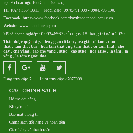
ngõ 95 hoặc ngõ 165 Chùa Bộc vào);
Tel
: (024) 3564.0311 Mobi/Zalo: 0978.491.908 - 0984.795.198.
Facebook
:
https://www.facebook.com/thaythuoc.thaoduocquy.vn
Website
: www.thaoduocquy.vn
0109346567 cấp ngày 18 tháng 09 năm 2020
Mã số doanh nghiệp:
Thảo dược quý
:
cà gai leo
,
giảo cổ lam
,
trà giảo cổ lam
,
tam
thất
,
tam thất bắc
,
hoa tam thất
,
nụ tam thất
,
củ tam thất
,
chè
dây
,
chè vằng
,
cao chè vằng
,
atiso
,
cao atiso
,
hoa atiso
,
lá tắm
,
lá
xông
,
lá tắm người dao
.
Đang truy cập: 7
Lượt truy cập: 47077098
CÁC CHÍNH SÁCH
Hỗ trợ đặt hàng
Khuyến mãi
Bảo mật thông tin
Chính sách đổi hàng và hoàn tiền
Giao hàng và thanh toán