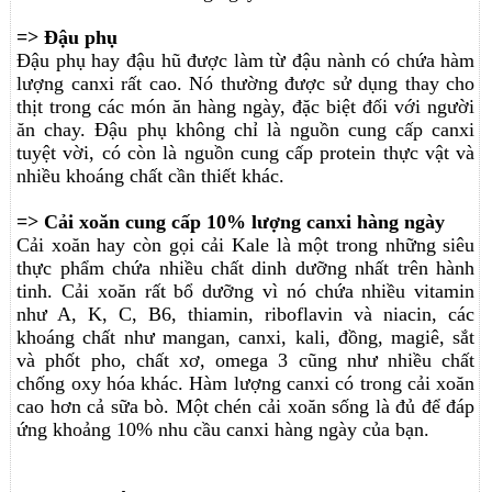
=> Đậu phụ
Đậu phụ hay đậu hũ được làm từ đậu nành có chứa hàm
lượng canxi rất cao. Nó thường được sử dụng thay cho
thịt trong các món ăn hàng ngày, đặc biệt đối với người
ăn chay. Đậu phụ không chỉ là nguồn cung cấp canxi
tuyệt vời, có còn là nguồn cung cấp protein thực vật và
nhiều khoáng chất cần thiết khác.
=> Cải xoăn cung cấp 10% lượng canxi hàng ngày
Cải xoăn hay còn gọi cải Kale là một trong những siêu
thực phẩm chứa nhiều chất dinh dưỡng nhất trên hành
tinh. Cải xoăn rất bổ dưỡng vì nó chứa nhiều vitamin
như A, K, C, B6, thiamin, riboflavin và niacin, các
khoáng chất như mangan, canxi, kali, đồng, magiê, sắt
và phốt pho, chất xơ, omega 3 cũng như nhiều chất
chống oxy hóa khác. Hàm lượng canxi có trong cải xoăn
cao hơn cả sữa bò. Một chén cải xoăn sống là đủ để đáp
ứng khoảng 10% nhu cầu canxi hàng ngày của bạn.