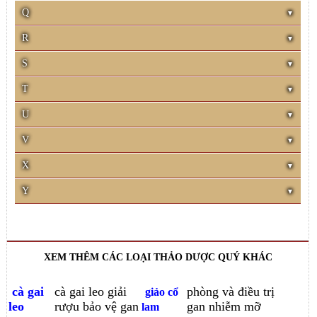
Q
R
S
T
U
V
X
Y
XEM THÊM CÁC LOẠI THẢO DƯỢC QUÝ KHÁC
cà gai
cà gai leo giải
phòng và điều trị
giảo cổ
leo
rượu bảo vệ gan
gan nhiễm mỡ
lam