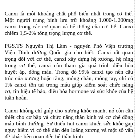
Canxi là một khoáng chất phổ biến nhất trong cơ thể.
Một người trung bình lưu trữ khoảng 1.000-1.200mg
canxi trong các cơ quan và hệ thống của cơ thể. Canxi
chiếm 1,5-2% tổng trọng lượng cơ thể.
PGS.TS Nguyễn Thị Lâm - nguyên Phó Viện trưởng
Viện Dinh dưỡng Quốc gia cho biết: Canxi rất quan
trọng đối với cơ thể, canxi xây dựng hệ xương, hệ răng
trong cơ thể, canxi còn tham gia quá trình điều hòa
huyết áp, đông máu. Trong đó 99% canxi tạo nên cấu
trúc của xương hoặc răng, móng chân, móng tay, chỉ có
1% canxi tồn tại trong máu giúp kiểm soát chức năng
cơ, tín hiệu tế bào, điều hòa hormone và sức khỏe của hệ
tuần hoàn.
Canxi không chỉ giúp cho xương khỏe mạnh, nó còn cần
thiết cho cơ bắp và chức năng thần kinh và cơ chế đông
máu bình thường. Sự thiếu hụt canxi khiến sức khỏe gặp
nguy hiểm vì có thể dẫn đến loãng xương và một số vấn
đề khác liên quan đến hệ thần kinh.