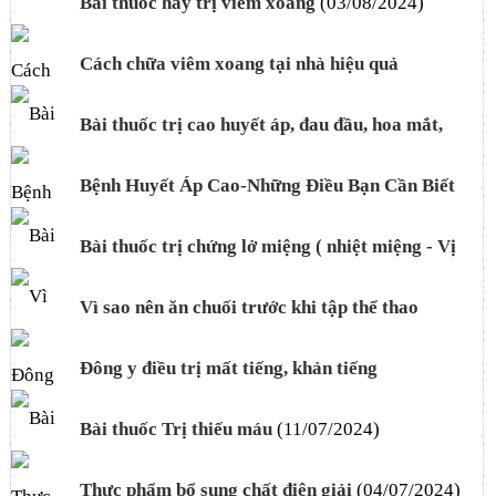
Bài thuốc hay trị viêm xoang
(03/08/2024)
Cách chữa viêm xoang tại nhà hiệu quả
(03/08/2024)
Bài thuốc trị cao huyết áp, đau đầu, hoa mắt,
chóng mặt
(22/07/2024)
Bệnh Huyết Áp Cao-Những Điều Bạn Cần Biết
(22/07/2024)
Bài thuốc trị chứng lở miệng ( nhiệt miệng - Vị
nhiệt)
(12/07/2024)
Vì sao nên ăn chuối trước khi tập thể thao
(12/07/2024)
Đông y điều trị mất tiếng, khản tiếng
(12/07/2024)
Bài thuốc Trị thiếu máu
(11/07/2024)
Thực phẩm bổ sung chất điện giải
(04/07/2024)