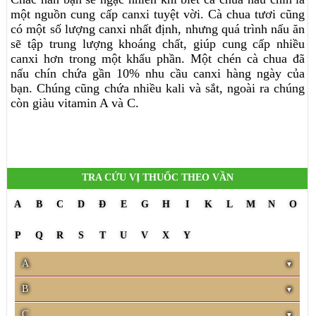
một nguồn cung cấp canxi tuyệt vời. Cà chua tươi cũng
có một số lượng canxi nhất định, nhưng quá trình nấu ăn
sẽ tập trung lượng khoáng chất, giúp cung cấp nhiều
canxi hơn trong một khẩu phần. Một chén cà chua đã
nấu chín chứa gần 10% nhu cầu canxi hàng ngày của
bạn. Chúng cũng chứa nhiều kali và sắt, ngoài ra chúng
còn giàu vitamin A và C.
TRA CỨU VỊ THUỐC THEO VẦN
A
B
C
D
Đ
E
G
H
I
K
L
M
N
O
P
Q
R
S
T
U
V
X
Y
A
B
C