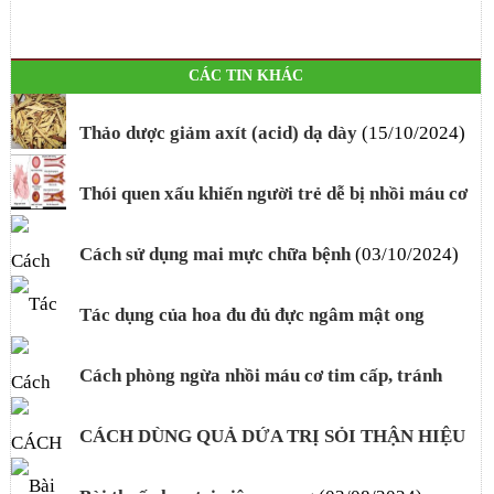
CÁC TIN KHÁC
Thảo dược giảm axít (acid) dạ dày
(15/10/2024)
Thói quen xấu khiến người trẻ dễ bị nhồi máu cơ
tim
(04/10/2024)
Cách sử dụng mai mực chữa bệnh
(03/10/2024)
Tác dụng của hoa đu đủ đực ngâm mật ong
(01/10/2024)
Cách phòng ngừa nhồi máu cơ tim cấp, tránh
nguy cơ ngừng tim
(01/10/2024)
CÁCH DÙNG QUẢ DỨA TRỊ SỎI THẬN HIỆU
QUẢ
(09/09/2024)