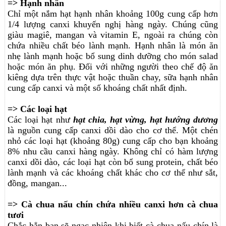
=> Hạnh nhân
Chỉ một nắm hạt hạnh nhân khoảng 100g cung cấp hơn
1/4 lượng canxi khuyến nghị hàng ngày. Chúng cũng
giàu magiê, mangan và vitamin E, ngoài ra chúng còn
chứa nhiều chất béo lành mạnh. Hạnh nhân là món ăn
nhẹ lành mạnh hoặc bổ sung dinh dưỡng cho món salad
hoặc món ăn phụ. Đối với những người theo chế độ ăn
kiêng dựa trên thực vật hoặc thuần chay, sữa hạnh nhân
cung cấp canxi và một số khoáng chất nhất định.
=> Các loại hạt
Các loại hạt như
hạt chia, hạt vừng, hạt hướng dương
là nguồn cung cấp canxi dồi dào cho cơ thể. Một chén
nhỏ các loại hạt (khoảng 80g) cung cấp cho bạn khoảng
8% nhu cầu canxi hàng ngày. Không chỉ có hàm lượng
canxi dồi dào, các loại hạt còn bổ sung protein, chất béo
lành mạnh và các khoáng chất khác cho cơ thể như sắt,
đồng, mangan...
=> Cà chua nấu chín chứa nhiều canxi hơn cà chua
tươi
Chắc hẳn bạn sẽ ngạc nhiên khi biết cà chua nấu chín là