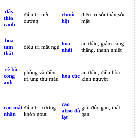
dây
điều trị tiểu
chuốt
điều trị sỏi thận,sỏi
thìa
đường
hột
mật
canh
hoa
hoa
an thần, giảm căng
tam
điều trị mất ngủ
nhài
thẳng, thanh nhiệt
thất
rễ bồ
phòng và điều
an thần, điều hòa
công
hoa cúc
trị ung thư máu
kinh nguyệt
anh
cao
cao mật
điều trị xương
giải độc gan, mát
atiso đà
nhân
khớp gout
gan
lạt