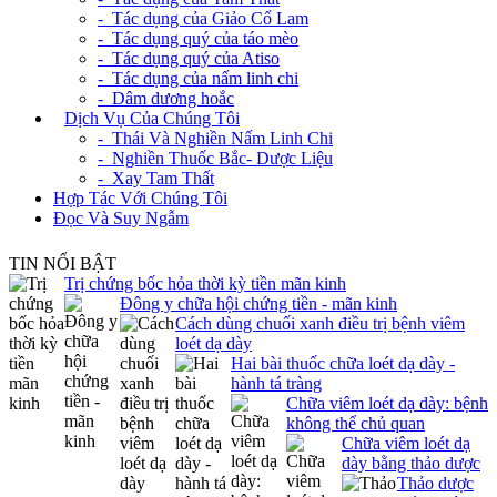
- Tác dụng của Giảo Cổ Lam
- Tác dụng quý của táo mèo
- Tác dụng quý của Atiso
- Tác dụng của nấm linh chi
- Dâm dương hoắc
+
Dịch Vụ Của Chúng Tôi
- Thái Và Nghiền Nấm Linh Chi
- Nghiền Thuốc Bắc- Dược Liệu
- Xay Tam Thất
Hợp Tác Với Chúng Tôi
Đọc Và Suy Ngẫm
TIN NỔI BẬT
Trị chứng bốc hỏa thời kỳ tiền mãn kinh
Đông y chữa hội chứng tiền - mãn kinh
Cách dùng chuối xanh điều trị bệnh viêm
loét dạ dày
Hai bài thuốc chữa loét dạ dày -
hành tá tràng
Chữa viêm loét dạ dày: bệnh
không thể chủ quan
Chữa viêm loét dạ
dày bằng thảo dược
Thảo dược