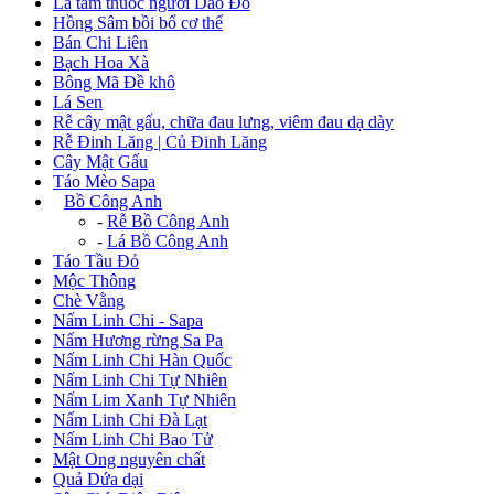
Lá tắm thuốc người Dao Đỏ
Hồng Sâm bồi bổ cơ thể
Bán Chi Liên
Bạch Hoa Xà
Bông Mã Đề khô
Lá Sen
Rễ cây mật gấu, chữa đau lưng, viêm đau dạ dày
Rễ Đinh Lăng | Củ Đinh Lăng
Cây Mật Gấu
Táo Mèo Sapa
+
Bồ Công Anh
-
Rễ Bồ Công Anh
-
Lá Bồ Công Anh
Táo Tầu Đỏ
Mộc Thông
Chè Vằng
Nấm Linh Chi - Sapa
Nấm Hương rừng Sa Pa
Nấm Linh Chi Hàn Quốc
Nấm Linh Chi Tự Nhiên
Nấm Lim Xanh Tự Nhiên
Nấm Linh Chi Đà Lạt
Nấm Linh Chi Bao Tử
Mật Ong nguyên chất
Quả Dứa dại