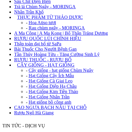
Sâu Chít Điện Biên
Trà lá Chùm Ngây - MORINGA
Nhân Trần Khô
+
THỰC PHẨM TỪ THẢO DƯỢC
-
Hoa Atiso tươi
-
Rau chùm ngây - MORINGA
A Ma Công | A Ma Kong | Bổ Thận Tráng Dương
RƯỢU QUỐC LỦI CHÍNH HIỆU
Thập toàn đại bổ từ SaPa
Bài Thuốc Cho Người Bệnh Gan
Tần Thủy Hoàng Tửu - Tăng Cường Sinh Lý
RƯỢU THUỐC - RƯỢU BỔ
+
CÂY GIỐNG - HẠT GIỐNG
-
Cây giống - hạt giống Chùm Ngây
-
Hạt Giống Cây Ích Mẫu
-
Hạt Giống Cà Giai Leo
-
Hạt Giống Diệp Hạ Châu
-
Hạt Giống Kim Tiền Thảo
-
Hạt Giống Nhân Trần
-
Hạt giống bồ công anh
CAO NGỰA BẠCH NẤU TẠI CHỖ
Rượu Ngô Hà Giang
TIN TỨC - DỊCH VỤ