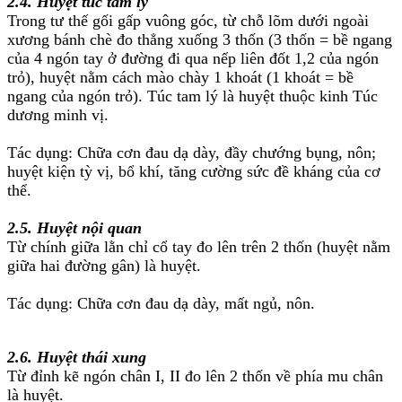
2.4. Huyệt túc tam lý
Trong tư thế gối gấp vuông góc, từ chỗ lõm dưới ngoài
xương bánh chè đo thẳng xuống 3 thốn (3 thốn = bề ngang
của 4 ngón tay ở đường đi qua nếp liên đốt 1,2 của ngón
trỏ), huyệt nằm cách mào chày 1 khoát (1 khoát = bề
ngang của ngón trỏ). Túc tam lý là huyệt thuộc kinh Túc
dương minh vị.
Tác dụng: Chữa cơn đau dạ dày, đầy chướng bụng, nôn;
huyệt kiện tỳ vị, bổ khí, tăng cường sức đề kháng của cơ
thể.
2.5. Huyệt nội quan
Từ chính giữa lằn chỉ cổ tay đo lên trên 2 thốn (huyệt nằm
giữa hai đường gân) là huyệt.
Tác dụng: Chữa cơn đau dạ dày, mất ngủ, nôn.
2.6. Huyệt thái xung
Từ đỉnh kẽ ngón chân I, II đo lên 2 thốn về phía mu chân
là huyệt.