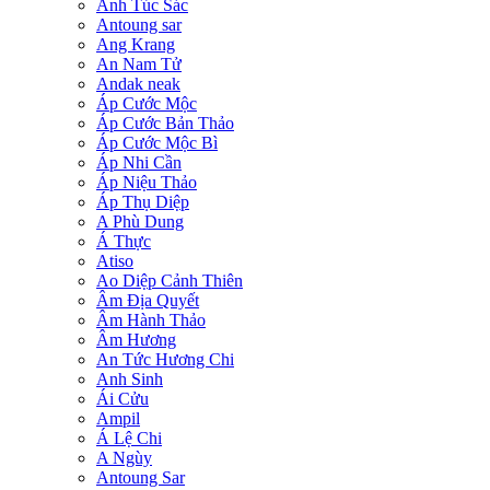
Anh Túc Sác
Antoung sar
Ang Krang
An Nam Tử
Andak neak
Áp Cước Mộc
Áp Cước Bản Thảo
Áp Cước Mộc Bì
Áp Nhi Cần
Áp Niệu Thảo
Áp Thụ Diệp
A Phù Dung
Á Thực
Atiso
Ao Diệp Cảnh Thiên
Âm Địa Quyết
Âm Hành Thảo
Âm Hương
An Tức Hương Chi
Anh Sinh
Ái Cửu
Ampil
Á Lệ Chi
A Ngùy
Antoung Sar