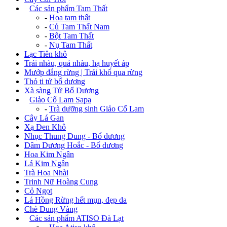
+
Các sản phẩm Tam Thất
-
Hoa tam thất
-
Củ Tam Thất Nam
-
Bột Tam Thất
-
Nụ Tam Thất
Lạc Tiên khô
Trái nhàu, quả nhàu, hạ huyết áp
Mướp đắng rừng | Trái khổ qua rừng
Thỏ ti tử bổ dương
Xà sàng Tử Bổ Dương
+
Giảo Cổ Lam Sapa
-
Trà dưỡng sinh Giảo Cổ Lam
Cây Lá Gan
Xạ Đen Khô
Nhục Thung Dung - Bổ dương
Dâm Dương Hoắc - Bổ dương
Hoa Kim Ngân
Lá Kim Ngân
Trà Hoa Nhài
Trinh Nữ Hoàng Cung
Cỏ Ngọt
Lá Hồng Rừng hết mụn, đẹp da
Chè Dung Vàng
+
Các sản phẩm ATISO Đà Lạt