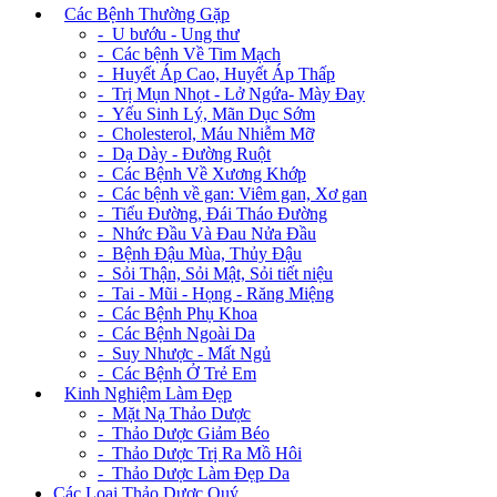
+
Các Bệnh Thường Gặp
- U bướu - Ung thư
- Các bệnh Về Tim Mạch
- Huyết Áp Cao, Huyết Áp Thấp
- Trị Mụn Nhọt - Lở Ngứa- Mày Đay
- Yếu Sinh Lý, Mãn Dục Sớm
- Cholesterol, Máu Nhiễm Mỡ
- Dạ Dày - Đường Ruột
- Các Bệnh Về Xương Khớp
- Các bệnh về gan: Viêm gan, Xơ gan
- Tiểu Đường, Đái Tháo Đường
- Nhức Đầu Và Đau Nửa Đầu
- Bệnh Đậu Mùa, Thủy Đậu
- Sỏi Thận, Sỏi Mật, Sỏi tiết niệu
- Tai - Mũi - Họng - Răng Miệng
- Các Bệnh Phụ Khoa
- Các Bệnh Ngoài Da
- Suy Nhược - Mất Ngủ
- Các Bệnh Ở Trẻ Em
+
Kinh Nghiệm Làm Đẹp
- Mặt Nạ Thảo Dược
- Thảo Dược Giảm Béo
- Thảo Dược Trị Ra Mồ Hôi
- Thảo Dược Làm Đẹp Da
Các Loại Thảo Dược Quý