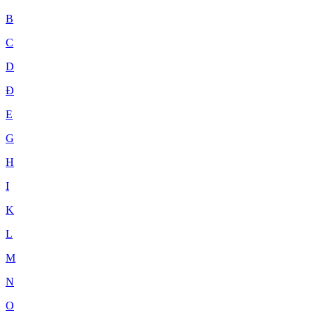
B
C
D
Đ
E
G
H
I
K
L
M
N
O