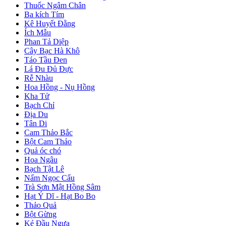
Thuốc Ngâm Chân
Ba kích Tím
Kê Huyết Đằng
Ích Mẫu
Phan Tả Diệp
Cây Bạc Hà Khô
Táo Tầu Đen
Lá Đu Đủ Đực
Rễ Nhàu
Hoa Hồng - Nụ Hồng
Kha Tử
Bạch Chỉ
Địa Du
Tân Di
Cam Thảo Bắc
Bột Cam Thảo
Quả óc chó
Hoa Ngâu
Bạch Tật Lê
Nấm Ngọc Cẩu
Trà Sơn Mật Hồng Sâm
Hạt Ý Dĩ - Hạt Bo Bo
Thảo Quả
Bột Gừng
Ké Đầu Ngựa