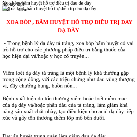
Xoa bóp, bấm huyệt hỗ trợ điều trị đau dạ dày
XOA BÓP , BẤM HUYỆT HỖ TRỢ ĐIỀU TRỊ ĐAY
DẠ DÀY
- Trong bệnh lý dạ dày tá tràng, xoa bóp bấm huyệt có vai
trò hỗ trợ cho các phương pháp điều trị bằng thuốc của
học hiện đại và/hoặc y học cổ truyền...
Viêm loét dạ dày tá tràng là một bệnh lý khá thường gặp
trong cộng đồng, với các triệu chứng như đau vùng thượng
vị, đầy chướng bụng, buồn nôn...
Bệnh xuất hiện do tổn thương viêm hoặc loét niêm mạc
của dạ dày và/hoặc phần đầu của tá tràng, làm giảm khả
năng sản xuất chất nhày, tạo điều kiện cho acid dạ dày tiếp
xúc và gây tổn thương thêm lớp mô bên dưới.
Day ấn huyệt trung quản làm giảm đau dạ dày.