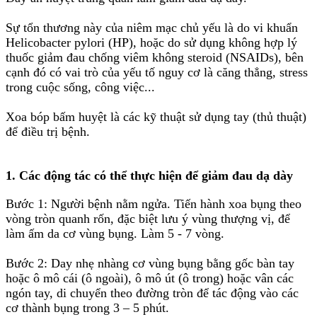
Sự tổn thương này của niêm mạc chủ yếu là do vi khuẩn
Helicobacter pylori (HP), hoặc do sử dụng không hợp lý
thuốc giảm đau chống viêm không steroid (NSAIDs), bên
cạnh đó có vai trò của yếu tố nguy cơ là căng thẳng, stress
trong cuộc sống, công việc...
Xoa bóp bấm huyệt là các kỹ thuật sử dụng tay (thủ thuật)
để điều trị bệnh.
1. Các động tác có thể thực hiện để giảm đau dạ dày
Bước 1: Người bệnh nằm ngửa. Tiến hành xoa bụng theo
vòng tròn quanh rốn, đặc biệt lưu ý vùng thượng vị, để
làm ấm da cơ vùng bụng. Làm 5 - 7 vòng.
Bước 2: Day nhẹ nhàng cơ vùng bụng bằng gốc bàn tay
hoặc ô mô cái (ô ngoài), ô mô út (ô trong) hoặc vân các
ngón tay, di chuyển theo đường tròn để tác động vào các
cơ thành bụng trong 3 – 5 phút.