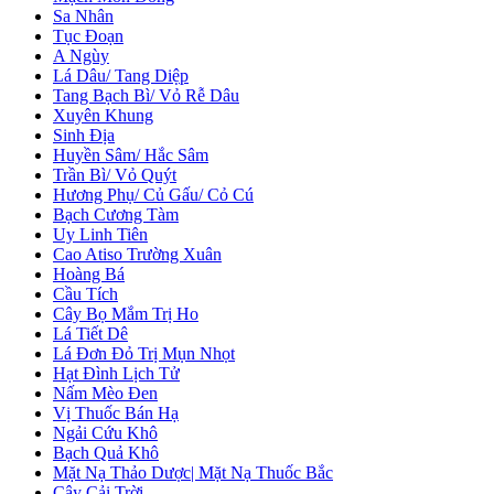
Sa Nhân
Tục Đoạn
A Ngùy
Lá Dâu/ Tang Diệp
Tang Bạch Bì/ Vỏ Rễ Dâu
Xuyên Khung
Sinh Địa
Huyền Sâm/ Hắc Sâm
Trần Bì/ Vỏ Quýt
Hương Phụ/ Củ Gấu/ Cỏ Cú
Bạch Cương Tàm
Uy Linh Tiên
Cao Atiso Trường Xuân
Hoàng Bá
Cầu Tích
Cây Bọ Mắm Trị Ho
Lá Tiết Dê
Lá Đơn Đỏ Trị Mụn Nhọt
Hạt Đình Lịch Tử
Nấm Mèo Đen
Vị Thuốc Bán Hạ
Ngải Cứu Khô
Bạch Quả Khô
Mặt Nạ Thảo Dược| Mặt Nạ Thuốc Bắc
Cây Cải Trời