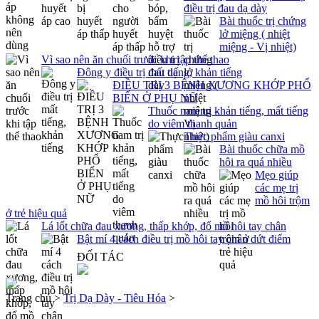
điều trị đau dạ dày
Bài thuốc trị chứng
lở miệng ( nhiệt
miệng - Vị nhiệt)
Vì sao nên ăn chuối trước khi tập thể thao
Đông y điều trị mất tiếng, khản tiếng
ĐIỀU TRỊ 3 BỆNH XƯƠNG KHỚP PHỔ
BIẾN Ở PHỤ NỮ
Thuốc nam trị khản tiếng, mất tiếng
do viêm thanh quản
Thực phẩm giàu canxi
Bài thuốc chữa mồ
hôi ra quá nhiều
Mẹo giúp
các mẹ trị
mồ hôi trộm
ở trẻ hiệu quả
Lá lốt chữa đau xương, thấp khớp, đổ mồ hôi tay chân
Bật mí 4 cách điều trị mồ hôi tay chân dứt điểm
ĐỐI TÁC
Trang chủ >
Trị Dạ Dày - Tiêu Hóa
>