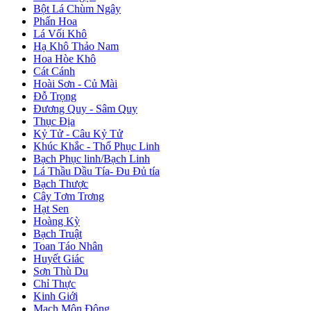
Bột Lá Chùm Ngây
Phấn Hoa
Lá Vối Khô
Hạ Khô Thảo Nam
Hoa Hòe Khô
Cát Cánh
Hoài Sơn - Củ Mài
Đỗ Trọng
Đương Quy - Sâm Quy
Thục Địa
Kỷ Tử - Câu Kỷ Tử
Khúc Khắc - Thổ Phục Linh
Bạch Phục linh/Bạch Linh
Lá Thầu Dầu Tía- Đu Đủ tía
Bạch Thược
Cây Tơm Trơng
Hạt Sen
Hoàng Kỳ
Bạch Truật
Toan Táo Nhân
Huyết Giác
Sơn Thù Du
Chỉ Thực
Kinh Giới
Mạch Môn Đông