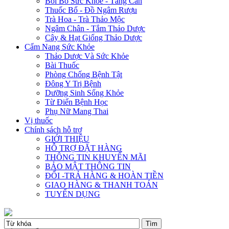
Bồi Bổ Sức Khỏe - Tăng Cân
Thuốc Bổ - Đồ Ngâm Rượu
Trà Hoa - Trà Thảo Mộc
Ngâm Chân - Tắm Thảo Dược
Cây & Hạt Giống Thảo Dược
Cẩm Nang Sức Khỏe
Thảo Dược Và Sức Khỏe
Bài Thuốc
Phòng Chống Bệnh Tật
Đông Y Trị Bệnh
Dưỡng Sinh Sống Khỏe
Từ Điển Bệnh Học
Phụ Nữ Mang Thai
Vị thuốc
Chính sách hỗ trợ
GIỚI THIỆU
HỖ TRỢ ĐẶT HÀNG
THÔNG TIN KHUYẾN MÃI
BẢO MẬT THÔNG TIN
ĐỔI -TRẢ HÀNG & HOÀN TIỀN
GIAO HÀNG & THANH TOÁN
TUYỂN DỤNG