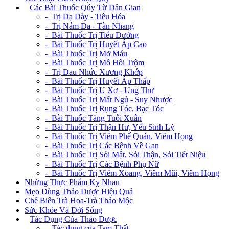
+
Các Bài Thuốc Qúy Từ Dân Gian
- Trị Dạ Dày - Tiêu Hóa
- Trị Nám Da - Tàn Nhang
- Bài Thuốc Trị Tiểu Đường
- Bài Thuốc Trị Huyết Áp Cao
- Bài Thuốc Trị Mỡ Máu
- Bài Thuốc Trị Mồ Hôi Trộm
- Trị Đau Nhức Xương Khớp
- Bài Thuốc Trị Huyết Áp Thấp
- Bài Thuốc Trị U Xơ - Ung Thư
- Bài Thuốc Trị Mất Ngủ - Suy Nhược
- Bài Thuốc Trị Rụng Tóc, Bạc Tóc
- Bài Thuốc Tăng Tuổi Xuân
- Bài Thuốc Trị Thận Hư, Yếu Sinh Lý
- Bài Thuốc Trị Viêm Phế Quản, Viêm Họng
- Bài Thuốc Trị Các Bệnh Về Gan
- Bài Thuốc Trị Sỏi Mật, Sỏi Thận, Sỏi Tiết Niệu
- Bài Thuốc Trị Các Bệnh Phụ Nữ
- Bài Thuốc Trị Viêm Xoang, Viêm Mũi, Viêm Họng
Những Thực Phẩm Kỵ Nhau
Mẹo Dùng Thảo Dược Hiệu Quả
Chế Biến Trà Hoa-Trà Thảo Mộc
Sức Khỏe Và Đời Sống
+
Tác Dụng Của Thảo Dược
- Tác dụng của Tam Thất