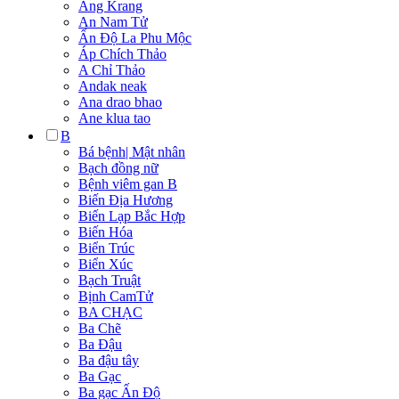
Ang Krang
An Nam Tử
Ấn Độ La Phu Mộc
Áp Chích Thảo
A Chỉ Thảo
Andak neak
Ana drao bhao
Ane klua tao
B
Bá bệnh| Mật nhân
Bạch đồng nữ
Bệnh viêm gan B
Biến Địa Hương
Biến Lạp Bắc Hợp
Biến Hóa
Biển Trúc
Biển Xúc
Bạch Truật
Bịnh CamTử
BA CHẠC
Ba Chẽ
Ba Đậu
Ba đậu tây
Ba Gạc
Ba gạc Ấn Độ