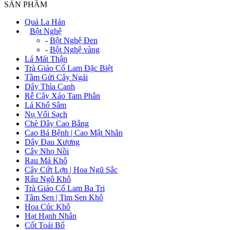
SẢN PHẨM
Quả La Hán
+
Bột Nghệ
-
Bột Nghệ Đen
-
Bột Nghệ vàng
Lá Mát Thận
Trà Giảo Cổ Lam Đặc Biệt
Tầm Gửi Cây Ngái
Dây Thìa Canh
Rễ Cây Xáo Tam Phân
Lá Khổ Sâm
Nụ Vối Sạch
Chè Dây Cao Bằng
Cao Bá Bệnh | Cao Mật Nhân
Dây Đau Xương
Cây Nhọ Nồi
Rau Má Khô
Cây Cứt Lợn | Hoa Ngũ Sắc
Râu Ngô Khô
Trà Giảo Cổ Lam Ba Tri
Tâm Sen | Tim Sen Khô
Hoa Cúc Khô
Hạt Hạnh Nhân
Cốt Toái Bổ