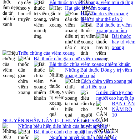
Bài thuốc trị viêm xoang, viêm mũi dị ứng
Hạt gấc trị viêm xoang
Đau đầu do viêm xoang
điều trị như thế nào ?
Bài thuốc trị viêm
xoang mạn tính
Bài thuốc
hay trị viêm
xoang
Triệu chứng của viêm xoang
Bài thuốc dân gian chữa viêm xoang
Bài thuốc chữa viêm xoang nhiễm khuẩn
Những Bài thuốc Đông y trị viêm
xoang hiệu quả
Cách chữa viêm xoang tại
nhà hiệu quả
5 điều cấm kỵ cho
người cao huyết áp
BẠN CẦN
NẮM RÕ
10
NGUYÊN NHÂN GÂY TỤT HUYẾT ÁP SAU
Những biểu hiện điển hình của huyết áp thấp
Bài thuốc dành cho người huyết áp thấp
Người bị huyết áp thấp nên ăn gì?