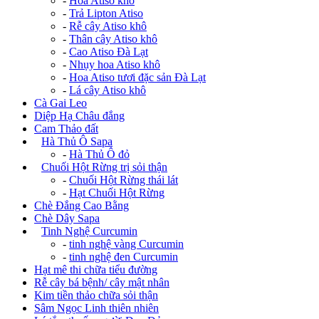
-
Hoa Atiso khô
-
Trả Lipton Atiso
-
Rễ cây Atiso khô
-
Thân cây Atiso khô
-
Cao Atiso Đà Lạt
-
Nhụy hoa Atiso khô
-
Hoa Atiso tươi đặc sản Đà Lạt
-
Lá cây Atiso khô
Cà Gai Leo
Diệp Hạ Châu đắng
Cam Thảo đất
+
Hà Thủ Ô Sapa
-
Hà Thủ Ô đỏ
+
Chuối Hột Rừng trị sỏi thận
-
Chuối Hột Rừng thái lát
-
Hạt Chuối Hột Rừng
Chè Đắng Cao Bằng
Chè Dây Sapa
+
Tinh Nghệ Curcumin
-
tinh nghệ vàng Curcumin
-
tinh nghệ đen Curcumin
Hạt mê thi chữa tiểu đường
Rễ cây bá bệnh/ cây mật nhân
Kim tiền thảo chữa sỏi thận
Sâm Ngọc Linh thiên nhiên