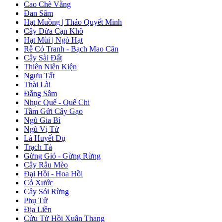
Cao Chè Vằng
Đan Sâm
Hạt Muồng | Thảo Quyết Minh
Cây Dừa Cạn Khô
Hạt Mùi | Ngò Hạt
Rễ Cỏ Tranh - Bạch Mao Căn
Cây Sài Đất
Thiên Niên Kiện
Ngưu Tất
Thài Lài
Đẳng Sâm
Nhục Quế - Quế Chi
Tầm Gửi Cây Gạo
Ngũ Gia Bì
Ngũ Vị Tử
Lá Huyết Dụ
Trạch Tả
Gừng Gió - Gừng Rừng
Cây Râu Mèo
Đại Hồi - Hoa Hồi
Cỏ Xước
Cây Sói Rừng
Phụ Tử
Địa Liền
Cửu Tử Hồi Xuân Thang