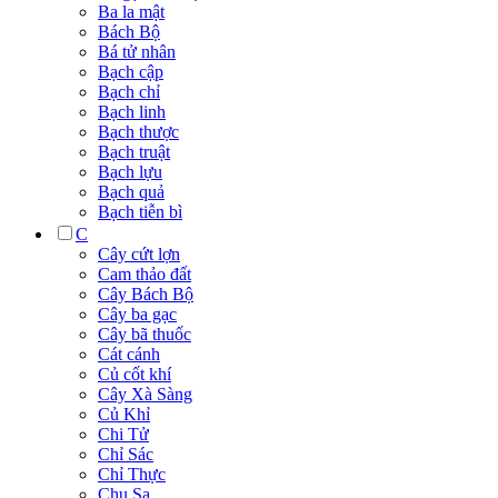
Ba la mật
Bách Bộ
Bá tử nhân
Bạch cập
Bạch chỉ
Bạch linh
Bạch thược
Bạch truật
Bạch lựu
Bạch quả
Bạch tiễn bì
C
Cây cứt lợn
Cam thảo đất
Cây Bách Bộ
Cây ba gạc
Cây bã thuốc
Cát cánh
Củ cốt khí
Cây Xà Sàng
Củ Khỉ
Chi Tử
Chỉ Sác
Chỉ Thực
Chu Sa