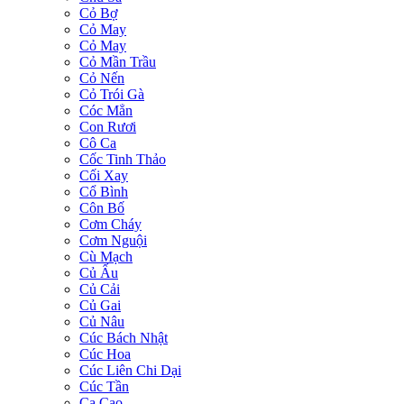
Cỏ Bợ
Cỏ May
Cỏ May
Cỏ Mần Trầu
Cỏ Nến
Cỏ Trói Gà
Cóc Mẳn
Con Rươi
Cô Ca
Cốc Tinh Thảo
Cối Xay
Cổ Bình
Côn Bố
Cơm Cháy
Cơm Nguội
Cù Mạch
Củ Ấu
Củ Cải
Củ Gai
Củ Nâu
Cúc Bách Nhật
Cúc Hoa
Cúc Liên Chi Dại
Cúc Tần
Ca Cao