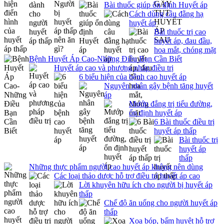
Bài thuốc giúp ổn định Huyết áp
Cách dùng câu đằng hạ
huyết áp
Bài thuốc trị cao
huyết áp, đau đầu,
hoa mắt, chóng mặt
Bệnh Huyết Áp Cao-Những Điều Bạn Cần Biết
Huyết áp cao và phương pháp điều trị
6 biểu hiện của bệnh cao huyết áp
Nguyên nhân gây bệnh tăng huyết
áp
Mướp đắng trị tiểu đường,
ổn định huyết áp
6 Bài thuốc điều trị
huyết áp thấp
Bài thuốc trị
huyết áp
thấp
Những thực phẩm người cao huyết áp không nên dùng
Các loại thảo dược hỗ trợ điều trị huyết áp cao
Lời khuyên hữu ích cho người bị huyết áp
thấp
Chế độ ăn uống cho người huyết áp
thấp
Xoa bóp, bấm huyệt hỗ trợ