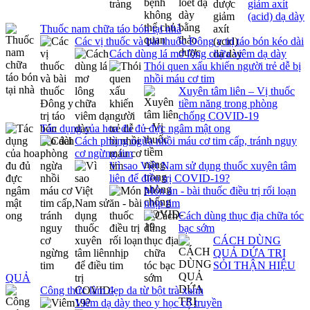
giảm axít
(acid) dạ dày
Thuốc nam chữa táo bón tại nhà
Các vị thuốc và bài thuốc Đông y trị táo bón kéo dài
Cách dùng lá mơ lông chữa viêm dạ dày
Thói quen xấu khiến người trẻ dễ bị
nhồi máu cơ tim
Xuyên tâm liên – Vị thuốc
tiềm năng trong phòng
chống COVID-19
Tác dụng của hoa đu đủ đực ngâm mật ong
Cách phòng ngừa nhồi máu cơ tim cấp, tránh nguy
cơ ngừng tim
Vì sao Việt Nam sử dụng thuốc xuyên tâm
liên để điều trị COVID-19?
Món ăn - bài thuốc điều trị rối loạn
nhịp tim
Cách dùng thục địa chữa tóc
bạc sớm
CÁCH DÙNG
QUẢ DỨA TRỊ
SỎI THẬN HIỆU
QUẢ
Công thức làm đẹp da từ bột trà xanh
Viêm dạ dày theo y học cổ truyền