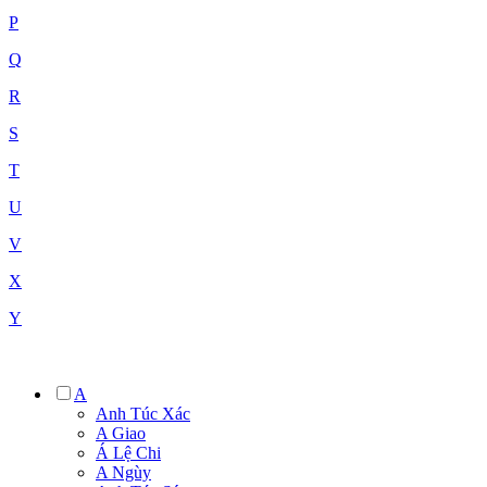
P
Q
R
S
T
U
V
X
Y
A
Anh Túc Xác
A Giao
Á Lệ Chi
A Ngùy