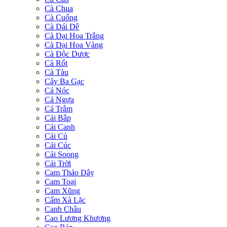
Cà Chua
Cà Cuống
Cà Dái Dê
Cà Dại Hoa Trắng
Cà Dại Hoa Vàng
Cà Độc Dược
Cà Rốt
Cà Tàu
Cây Ba Gạc
Cá Nóc
Cá Ngựa
Cá Trắm
Cải Bắp
Cải Canh
Cải Củ
Cải Cúc
Cải Soong
Cải Trời
Cam Thảo Dây
Cam Toại
Cam Xũng
Cẩm Xà Lặc
Canh Châu
Cao Lương Khương