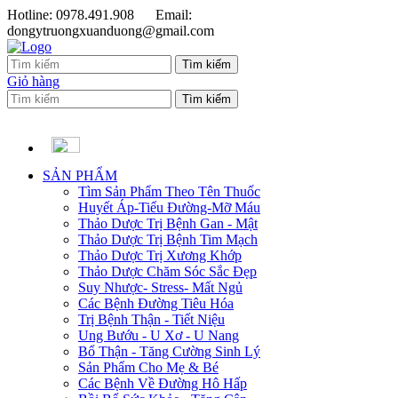
Hotline: 0978.491.908
Email:
dongytruongxuanduong@gmail.com
Giỏ hàng
SẢN PHẨM
Tìm Sản Phẩm Theo Tên Thuốc
Huyết Áp-Tiểu Đường-Mỡ Máu
Thảo Dược Trị Bệnh Gan - Mật
Thảo Dược Trị Bệnh Tim Mạch
Thảo Dược Trị Xương Khớp
Thảo Dược Chăm Sóc Sắc Đẹp
Suy Nhược- Stress- Mất Ngủ
Các Bệnh Đường Tiêu Hóa
Trị Bệnh Thận - Tiết Niệu
Ung Bướu - U Xơ - U Nang
Bổ Thận - Tăng Cường Sinh Lý
Sản Phẩm Cho Mẹ & Bé
Các Bệnh Về Đường Hô Hấp