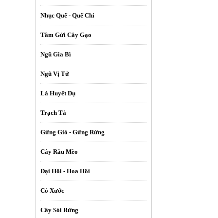
Nhục Quế - Quế Chi
Tầm Gửi Cây Gạo
Ngũ Gia Bì
Ngũ Vị Tử
Lá Huyết Dụ
Trạch Tả
Gừng Gió - Gừng Rừng
Cây Râu Mèo
Đại Hồi - Hoa Hồi
Cỏ Xước
Cây Sói Rừng