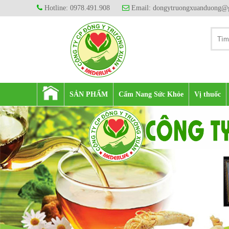
Hotline: 0978.491.908
Email: dongytruongxuanduong@
SẢN PHẨM
Cẩm Nang Sức Khỏe
Vị thuốc