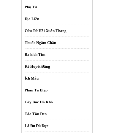
Phụ Tử
Địa Liền
Cửu Tử Hồi Xuân Thang
Thuốc Ngâm Chân
Ba kích Tím
Kê Huyết Đằng
Ích Mẫu
Phan Tả Diệp
Cây Bạc Hà Khô
Táo Tầu Đen
Lá Đu Đủ Đực