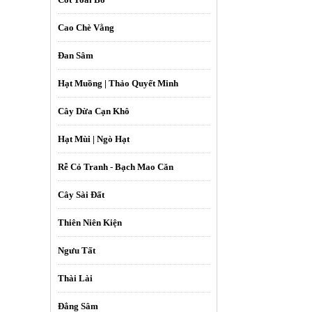
Cao Chè Vằng
Đan Sâm
Hạt Muồng | Thảo Quyết Minh
Cây Dừa Cạn Khô
Hạt Mùi | Ngò Hạt
Rễ Cỏ Tranh - Bạch Mao Căn
Cây Sài Đất
Thiên Niên Kiện
Ngưu Tất
Thài Lài
Đẳng Sâm