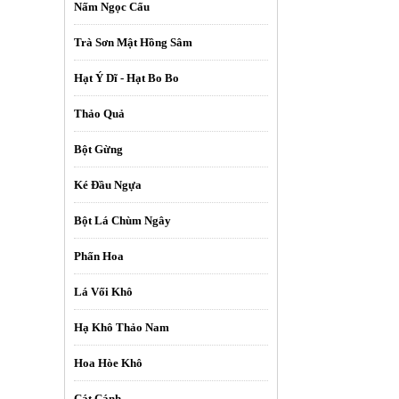
Nấm Ngọc Cẩu
Trà Sơn Mật Hồng Sâm
Hạt Ý Dĩ - Hạt Bo Bo
Thảo Quả
Bột Gừng
Ké Đầu Ngựa
Bột Lá Chùm Ngây
Phấn Hoa
Lá Vối Khô
Hạ Khô Thảo Nam
Hoa Hòe Khô
Cát Cánh