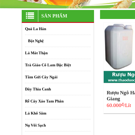
SẢN PHẨM
Quả La Hán
+
Bột Nghệ
Lá Mát Thận
Trà Giảo Cổ Lam Đặc Biệt
Tầm Gửi Cây Ngái
Dây Thìa Canh
Rượu Ngô Hạ
Giang
Rễ Cây Xáo Tam Phân
đ
60.000
/Lít
Lá Khổ Sâm
Nụ Vối Sạch