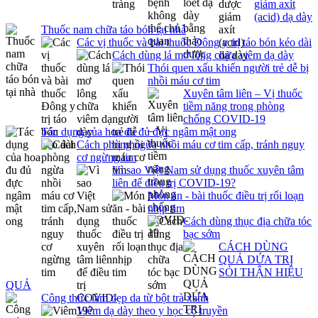
giảm axít
(acid) dạ dày
Thuốc nam chữa táo bón tại nhà
Các vị thuốc và bài thuốc Đông y trị táo bón kéo dài
Cách dùng lá mơ lông chữa viêm dạ dày
Thói quen xấu khiến người trẻ dễ bị
nhồi máu cơ tim
Xuyên tâm liên – Vị thuốc
tiềm năng trong phòng
chống COVID-19
Tác dụng của hoa đu đủ đực ngâm mật ong
Cách phòng ngừa nhồi máu cơ tim cấp, tránh nguy
cơ ngừng tim
Vì sao Việt Nam sử dụng thuốc xuyên tâm
liên để điều trị COVID-19?
Món ăn - bài thuốc điều trị rối loạn
nhịp tim
Cách dùng thục địa chữa tóc
bạc sớm
CÁCH DÙNG
QUẢ DỨA TRỊ
SỎI THẬN HIỆU
QUẢ
Công thức làm đẹp da từ bột trà xanh
Viêm dạ dày theo y học cổ truyền