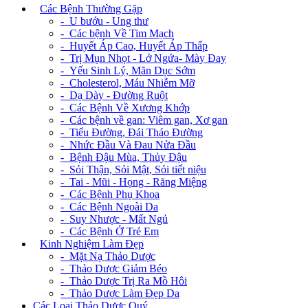
+
Các Bệnh Thường Gặp
- U bướu - Ung thư
- Các bệnh Về Tim Mạch
- Huyết Áp Cao, Huyết Áp Thấp
- Trị Mụn Nhọt - Lở Ngứa- Mày Đay
- Yếu Sinh Lý, Mãn Dục Sớm
- Cholesterol, Máu Nhiễm Mỡ
- Dạ Dày - Đường Ruột
- Các Bệnh Về Xương Khớp
- Các bệnh về gan: Viêm gan, Xơ gan
- Tiểu Đường, Đái Tháo Đường
- Nhức Đầu Và Đau Nửa Đầu
- Bệnh Đậu Mùa, Thủy Đậu
- Sỏi Thận, Sỏi Mật, Sỏi tiết niệu
- Tai - Mũi - Họng - Răng Miệng
- Các Bệnh Phụ Khoa
- Các Bệnh Ngoài Da
- Suy Nhược - Mất Ngủ
- Các Bệnh Ở Trẻ Em
+
Kinh Nghiệm Làm Đẹp
- Mặt Nạ Thảo Dược
- Thảo Dược Giảm Béo
- Thảo Dược Trị Ra Mồ Hôi
- Thảo Dược Làm Đẹp Da
Các Loại Thảo Dược Quý