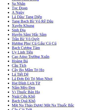
Sa Nhân
Tục Đoạn
A Ngùy
Lá Dâu/ Tang Diệp
Tang Bạch Bì/ Vỏ Rễ Dâu
Xuyên Khung
Sinh Địa
Huyền Sâm/ Hắc Sâm
Trần Bì/ Vỏ Quýt
Hương Phụ/ Củ Gấu/ Cỏ Cú
Bạch Cương Tàm
Uy Linh Tiên
Cao Atiso Trường Xuân
Hoàng Bá
Cầu Tích
Cây Bọ Mắm Trị Ho
Lá Tiết Dê
Lá Đơn Đỏ Trị Mụn Nhọt
Hạt Đình Lịch Tử
Nấm Mèo Đen
Vị Thuốc Bán Hạ
Ngải Cứu Khô
Bạch Quả Khô
Mặt Nạ Thảo Dược| Mặt Nạ Thuốc Bắc
Cây Cải Trời