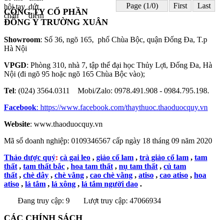
Page (1/0)
First
Last
CÔNG TY CỔ PHẦN
ĐÔNG Y TRƯỜNG XUÂN
Showroom
: Số 36, ngõ 165, phố Chùa Bộc, quận Đống Đa, T.p
Hà Nội
VPGD
: Phòng 310, nhà 7, tập thể đại học Thủy Lợi, Đống Đa, Hà
Nội (đi ngõ 95 hoặc ngõ 165 Chùa Bộc vào);
Tel
: (024) 3564.0311 Mobi/Zalo: 0978.491.908 - 0984.795.198.
Facebook
:
https://www.facebook.com/thaythuoc.thaoduocquy.vn
Website
: www.thaoduocquy.vn
Mã số doanh nghiệp:
0109346567 cấp ngày 18 tháng 09 năm 2020
Thảo dược quý
:
cà gai leo
,
giảo cổ lam
,
trà giảo cổ lam
,
tam
thất
,
tam thất bắc
,
hoa tam thất
,
nụ tam thất
,
củ tam
thất
,
chè dây
,
chè vằng
,
cao chè vằng
,
atiso
,
cao atiso
,
hoa
atiso
,
lá tắm
,
lá xông
,
lá tắm người dao
.
Đang truy cập: 9
Lượt truy cập: 47066934
CÁC CHÍNH SÁCH