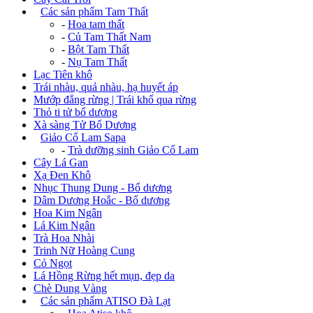
+
Các sản phẩm Tam Thất
-
Hoa tam thất
-
Củ Tam Thất Nam
-
Bột Tam Thất
-
Nụ Tam Thất
Lạc Tiên khô
Trái nhàu, quả nhàu, hạ huyết áp
Mướp đắng rừng | Trái khổ qua rừng
Thỏ ti tử bổ dương
Xà sàng Tử Bổ Dương
+
Giảo Cổ Lam Sapa
-
Trà dưỡng sinh Giảo Cổ Lam
Cây Lá Gan
Xạ Đen Khô
Nhục Thung Dung - Bổ dương
Dâm Dương Hoắc - Bổ dương
Hoa Kim Ngân
Lá Kim Ngân
Trà Hoa Nhài
Trinh Nữ Hoàng Cung
Cỏ Ngọt
Lá Hồng Rừng hết mụn, đẹp da
Chè Dung Vàng
+
Các sản phẩm ATISO Đà Lạt