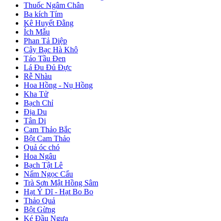
Thuốc Ngâm Chân
Ba kích Tím
Kê Huyết Đằng
Ích Mẫu
Phan Tả Diệp
Cây Bạc Hà Khô
Táo Tầu Đen
Lá Đu Đủ Đực
Rễ Nhàu
Hoa Hồng - Nụ Hồng
Kha Tử
Bạch Chỉ
Địa Du
Tân Di
Cam Thảo Bắc
Bột Cam Thảo
Quả óc chó
Hoa Ngâu
Bạch Tật Lê
Nấm Ngọc Cẩu
Trà Sơn Mật Hồng Sâm
Hạt Ý Dĩ - Hạt Bo Bo
Thảo Quả
Bột Gừng
Ké Đầu Ngựa