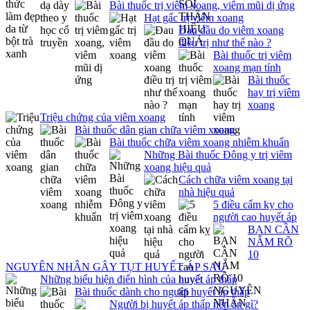
Bài thuốc trị viêm xoang, viêm mũi dị ứng
Hạt gấc trị viêm xoang
Đau đầu do viêm xoang
điều trị như thế nào ?
Bài thuốc trị viêm
xoang mạn tính
Bài thuốc
hay trị viêm
xoang
Triệu chứng của viêm xoang
Bài thuốc dân gian chữa viêm xoang
Bài thuốc chữa viêm xoang nhiễm khuẩn
Những Bài thuốc Đông y trị viêm
xoang hiệu quả
Cách chữa viêm xoang tại
nhà hiệu quả
5 điều cấm kỵ cho
người cao huyết áp
BẠN CẦN
NẮM RÕ
10
NGUYÊN NHÂN GÂY TỤT HUYẾT ÁP SAU
Những biểu hiện điển hình của huyết áp thấp
Bài thuốc dành cho người huyết áp thấp
Người bị huyết áp thấp nên ăn gì?