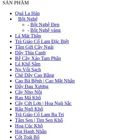
SẢN PHẨM
Quả La Hán
+
Bột Nghệ
-
Bột Nghệ Đen
-
Bột Nghệ vàng
Lá Mát Thận
Trà Giảo Cổ Lam Đặc Biệt
Tầm Gửi Cây Ngái
Dây Thìa Canh
Rễ Cây Xáo Tam Phân
Lá Khổ Sâm
Nụ Vối Sạch
Chè Dây Cao Bằng
Cao Bá Bệnh | Cao Mật Nhân
Dây Đau Xương
Cây Nhọ Nồi
Rau Má Khô
Cây Cứt Lợn | Hoa Ngũ Sắc
Râu Ngô Khô
Trà Giảo Cổ Lam Ba Tri
Tâm Sen | Tim Sen Khô
Hoa Cúc Khô
Hạt Hạnh Nhân
Cốt Toái Bổ