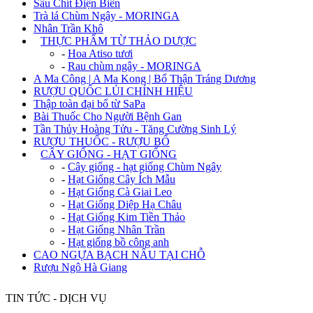
Sâu Chít Điện Biên
Trà lá Chùm Ngây - MORINGA
Nhân Trần Khô
+
THỰC PHẨM TỪ THẢO DƯỢC
-
Hoa Atiso tươi
-
Rau chùm ngây - MORINGA
A Ma Công | A Ma Kong | Bổ Thận Tráng Dương
RƯỢU QUỐC LỦI CHÍNH HIỆU
Thập toàn đại bổ từ SaPa
Bài Thuốc Cho Người Bệnh Gan
Tần Thủy Hoàng Tửu - Tăng Cường Sinh Lý
RƯỢU THUỐC - RƯỢU BỔ
+
CÂY GIỐNG - HẠT GIỐNG
-
Cây giống - hạt giống Chùm Ngây
-
Hạt Giống Cây Ích Mẫu
-
Hạt Giống Cà Giai Leo
-
Hạt Giống Diệp Hạ Châu
-
Hạt Giống Kim Tiền Thảo
-
Hạt Giống Nhân Trần
-
Hạt giống bồ công anh
CAO NGỰA BẠCH NẤU TẠI CHỖ
Rượu Ngô Hà Giang
TIN TỨC - DỊCH VỤ