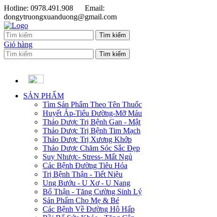
Hotline: 0978.491.908
Email:
dongytruongxuanduong@gmail.com
Giỏ hàng
SẢN PHẨM
Tìm Sản Phẩm Theo Tên Thuốc
Huyết Áp-Tiểu Đường-Mỡ Máu
Thảo Dược Trị Bệnh Gan - Mật
Thảo Dược Trị Bệnh Tim Mạch
Thảo Dược Trị Xương Khớp
Thảo Dược Chăm Sóc Sắc Đẹp
Suy Nhược- Stress- Mất Ngủ
Các Bệnh Đường Tiêu Hóa
Trị Bệnh Thận - Tiết Niệu
Ung Bướu - U Xơ - U Nang
Bổ Thận - Tăng Cường Sinh Lý
Sản Phẩm Cho Mẹ & Bé
Các Bệnh Về Đường Hô Hấp