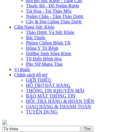
Bồi Bổ Sức Khỏe - Tăng Cân
Thuốc Bổ - Đồ Ngâm Rượu
Trà Hoa - Trà Thảo Mộc
Ngâm Chân - Tắm Thảo Dược
Cây & Hạt Giống Thảo Dược
Cẩm Nang Sức Khỏe
Thảo Dược Và Sức Khỏe
Bài Thuốc
Phòng Chống Bệnh Tật
Đông Y Trị Bệnh
Dưỡng Sinh Sống Khỏe
Từ Điển Bệnh Học
Phụ Nữ Mang Thai
Vị thuốc
Chính sách hỗ trợ
GIỚI THIỆU
HỖ TRỢ ĐẶT HÀNG
THÔNG TIN KHUYẾN MÃI
BẢO MẬT THÔNG TIN
ĐỔI -TRẢ HÀNG & HOÀN TIỀN
GIAO HÀNG & THANH TOÁN
TUYỂN DỤNG