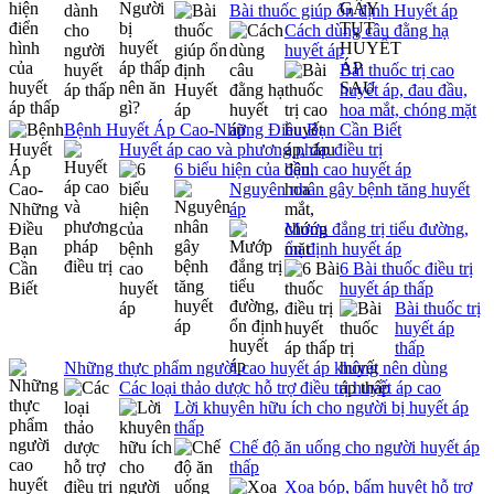
Bài thuốc giúp ổn định Huyết áp
Cách dùng câu đằng hạ
huyết áp
Bài thuốc trị cao
huyết áp, đau đầu,
hoa mắt, chóng mặt
Bệnh Huyết Áp Cao-Những Điều Bạn Cần Biết
Huyết áp cao và phương pháp điều trị
6 biểu hiện của bệnh cao huyết áp
Nguyên nhân gây bệnh tăng huyết
áp
Mướp đắng trị tiểu đường,
ổn định huyết áp
6 Bài thuốc điều trị
huyết áp thấp
Bài thuốc trị
huyết áp
thấp
Những thực phẩm người cao huyết áp không nên dùng
Các loại thảo dược hỗ trợ điều trị huyết áp cao
Lời khuyên hữu ích cho người bị huyết áp
thấp
Chế độ ăn uống cho người huyết áp
thấp
Xoa bóp, bấm huyệt hỗ trợ