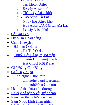
-
Hoa Atiso khô
-
Trả Lipton Atiso
-
Rễ cây Atiso khô
-
Thân cây Atiso khô
-
Cao Atiso Đà Lạt
-
Nhụy hoa Atiso khô
-
Hoa Atiso tươi đặc sản Đà Lạt
-
Lá cây Atiso khô
Cà Gai Leo
Diệp Hạ Châu đắng
Cam Thảo đất
+
Hà Thủ Ô Sapa
-
Hà Thủ Ô đỏ
+
Chuối Hột Rừng trị sỏi thận
-
Chuối Hột Rừng thái lát
-
Hạt Chuối Hột Rừng
Chè Đắng Cao Bằng
Chè Dây Sapa
+
Tinh Nghệ Curcumin
-
tinh nghệ vàng Curcumin
-
tinh nghệ đen Curcumin
Hạt mê thi chữa tiểu đường
Rễ cây bá bệnh/ cây mật nhân
Kim tiền thảo chữa sỏi thận
Sâm Ngọc Linh thiên nhiên