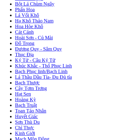
Bột Lá Chùm Ngây
Phấn Hoa
Lá Vối Khô
Hạ Khô Thảo Nam
Hoa Hòe Khô
Cát Cánh
Hoài Sơn - Củ Mài
Đỗ Trọng
Đương Quy - Sâm Quy
Thục Địa
Kỷ Tử - Câu Kỷ Tử
Khúc Khắc - Thổ Phục Linh
Bạch Phục linh/Bạch Linh
Lá Thầu Dầu Tía- Đu Đủ tía
Bạch Thược
Cây Tơm Trơng
Hạt Sen
Hoàng Kỳ
Bạch Truật
Toan Táo Nhân
Huyết Giác
Sơn Thù Du
Chỉ Thực
Kinh Giới
Mạch Môn Đông