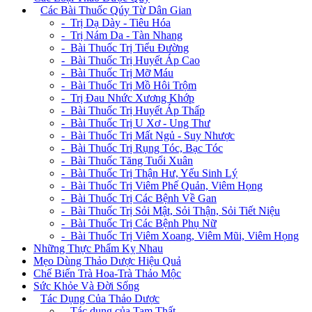
+
Các Bài Thuốc Qúy Từ Dân Gian
- Trị Dạ Dày - Tiêu Hóa
- Trị Nám Da - Tàn Nhang
- Bài Thuốc Trị Tiểu Đường
- Bài Thuốc Trị Huyết Áp Cao
- Bài Thuốc Trị Mỡ Máu
- Bài Thuốc Trị Mồ Hôi Trộm
- Trị Đau Nhức Xương Khớp
- Bài Thuốc Trị Huyết Áp Thấp
- Bài Thuốc Trị U Xơ - Ung Thư
- Bài Thuốc Trị Mất Ngủ - Suy Nhược
- Bài Thuốc Trị Rụng Tóc, Bạc Tóc
- Bài Thuốc Tăng Tuổi Xuân
- Bài Thuốc Trị Thận Hư, Yếu Sinh Lý
- Bài Thuốc Trị Viêm Phế Quản, Viêm Họng
- Bài Thuốc Trị Các Bệnh Về Gan
- Bài Thuốc Trị Sỏi Mật, Sỏi Thận, Sỏi Tiết Niệu
- Bài Thuốc Trị Các Bệnh Phụ Nữ
- Bài Thuốc Trị Viêm Xoang, Viêm Mũi, Viêm Họng
Những Thực Phẩm Kỵ Nhau
Mẹo Dùng Thảo Dược Hiệu Quả
Chế Biến Trà Hoa-Trà Thảo Mộc
Sức Khỏe Và Đời Sống
+
Tác Dụng Của Thảo Dược
- Tác dụng của Tam Thất