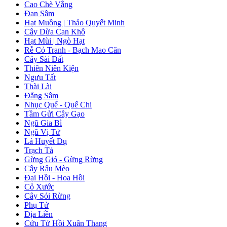
Cao Chè Vằng
Đan Sâm
Hạt Muồng | Thảo Quyết Minh
Cây Dừa Cạn Khô
Hạt Mùi | Ngò Hạt
Rễ Cỏ Tranh - Bạch Mao Căn
Cây Sài Đất
Thiên Niên Kiện
Ngưu Tất
Thài Lài
Đẳng Sâm
Nhục Quế - Quế Chi
Tầm Gửi Cây Gạo
Ngũ Gia Bì
Ngũ Vị Tử
Lá Huyết Dụ
Trạch Tả
Gừng Gió - Gừng Rừng
Cây Râu Mèo
Đại Hồi - Hoa Hồi
Cỏ Xước
Cây Sói Rừng
Phụ Tử
Địa Liền
Cửu Tử Hồi Xuân Thang