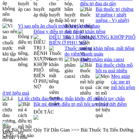
điều trị đau dạ dày
Bài thuốc trị chứng
lở miệng ( nhiệt
miệng - Vị nhiệt)
Vì sao nên ăn chuối trước khi tập thể thao
Đông y điều trị mất tiếng, khản tiếng
ĐIỀU TRỊ 3 BỆNH XƯƠNG KHỚP PHỔ
BIẾN Ở PHỤ NỮ
Thuốc nam trị khản tiếng, mất tiếng
do viêm thanh quản
Thực phẩm giàu canxi
Bài thuốc chữa mồ
hôi ra quá nhiều
Mẹo giúp
các mẹ trị
mồ hôi trộm
ở trẻ hiệu quả
Lá lốt chữa đau xương, thấp khớp, đổ mồ hôi tay chân
Bật mí 4 cách điều trị mồ hôi tay chân dứt điểm
ĐỐI TÁC
Các Bài Thuốc Qúy Từ Dân Gian >>> Bài Thuốc Trị Tiểu Đường
Chưa có tin nào