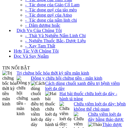
- Tác dụng của Giảo Cổ Lam
- Tác dụng quý của táo mèo
- Tác dụng quý của Atiso
- Tác dụng của nấm linh chi
- Dâm dương hoắc
+
Dịch Vụ Của Chúng Tôi
- Thái Và Nghiền Nấm Linh Chi
- Nghiền Thuốc Bắc- Dược Liệu
- Xay Tam Thất
Hợp Tác Với Chúng Tôi
Đọc Và Suy Ngẫm
TIN NỔI BẬT
Trị chứng bốc hỏa thời kỳ tiền mãn kinh
Đông y chữa hội chứng tiền - mãn kinh
Cách dùng chuối xanh điều trị bệnh viêm
loét dạ dày
Hai bài thuốc chữa loét dạ dày -
hành tá tràng
Chữa viêm loét dạ dày: bệnh
không thể chủ quan
Chữa viêm loét dạ
dày bằng thảo dược
Thảo dược