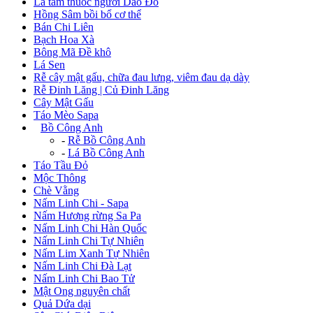
Lá tắm thuốc người Dao Đỏ
Hồng Sâm bồi bổ cơ thể
Bán Chi Liên
Bạch Hoa Xà
Bông Mã Đề khô
Lá Sen
Rễ cây mật gấu, chữa đau lưng, viêm đau dạ dày
Rễ Đinh Lăng | Củ Đinh Lăng
Cây Mật Gấu
Táo Mèo Sapa
+
Bồ Công Anh
-
Rễ Bồ Công Anh
-
Lá Bồ Công Anh
Táo Tầu Đỏ
Mộc Thông
Chè Vằng
Nấm Linh Chi - Sapa
Nấm Hương rừng Sa Pa
Nấm Linh Chi Hàn Quốc
Nấm Linh Chi Tự Nhiên
Nấm Lim Xanh Tự Nhiên
Nấm Linh Chi Đà Lạt
Nấm Linh Chi Bao Tử
Mật Ong nguyên chất
Quả Dứa dại