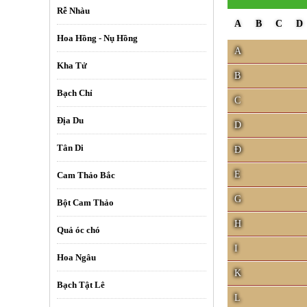
Rễ Nhàu
A
B
C
D
Hoa Hồng - Nụ Hồng
A
Kha Tử
B
Bạch Chỉ
C
Địa Du
D
Tân Di
Đ
E
Cam Thảo Bắc
G
Bột Cam Thảo
H
Quả óc chó
I
Hoa Ngâu
K
Bạch Tật Lê
L