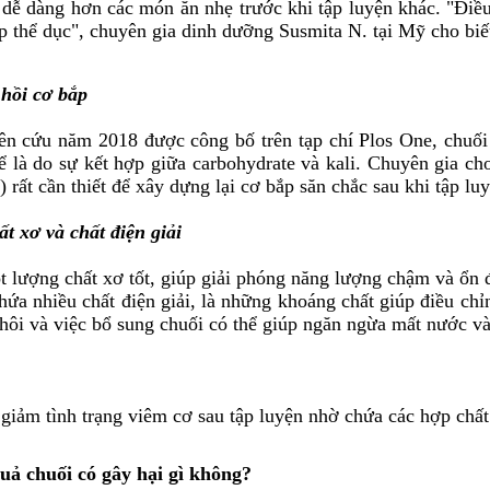
 dễ dàng hơn các món ăn nhẹ trước khi tập luyện khác. "Điề
ập thể dục", chuyên gia dinh dưỡng Susmita N. tại Mỹ cho biế
 hồi cơ bắp
n cứu năm 2018 được công bố trên tạp chí Plos One, chuối c
ể là do sự kết hợp giữa carbohydrate và kali. Chuyên gia ch
 rất cần thiết để xây dựng lại cơ bắp săn chắc sau khi tập lu
t xơ và chất điện giải
 lượng chất xơ tốt, giúp giải phóng năng lượng chậm và ổn đị
hứa nhiều chất điện giải, là những khoáng chất giúp điều chỉ
hôi và việc bổ sung chuối có thể giúp ngăn ngừa mất nước và c
giảm tình trạng viêm cơ sau tập luyện nhờ chứa các hợp chất 
uả chuối có gây hại gì không?