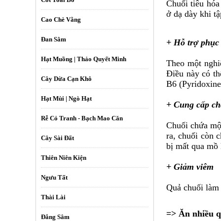
Chuối tiêu hóa
ở dạ dày khi t
Cao Chè Vằng
Đan Sâm
+ Hỗ trợ phục
Hạt Muồng | Thảo Quyết Minh
Theo một nghiê
Điều này có th
Cây Dừa Cạn Khô
B6 (Pyridoxine)
Hạt Mùi | Ngò Hạt
+ Cung cấp chấ
Rễ Cỏ Tranh - Bạch Mao Căn
Chuối chứa một
ra, chuối còn c
Cây Sài Đất
bị mất qua mồ 
Thiên Niên Kiện
+ Giảm viêm
Ngưu Tất
Quả chuối làm 
Thài Lài
=> Ăn nhiều q
Đẳng Sâm