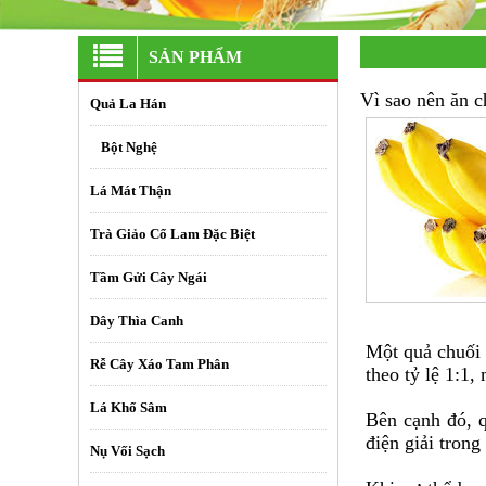
SẢN PHẨM
Vì sao nên ăn c
Quả La Hán
+
Bột Nghệ
Lá Mát Thận
Trà Giảo Cổ Lam Đặc Biệt
Tầm Gửi Cây Ngái
Dây Thìa Canh
Một quả chuối 
Rễ Cây Xáo Tam Phân
theo tỷ lệ 1:1,
Lá Khổ Sâm
Bên cạnh đó, q
điện giải trong
Nụ Vối Sạch