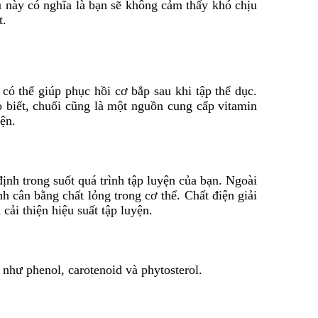
u này có nghĩa là bạn sẽ không cảm thấy khó chịu
t.
ó thể giúp phục hồi cơ bắp sau khi tập thể dục.
o biết, chuối cũng là một nguồn cung cấp vitamin
yện.
nh trong suốt quá trình tập luyện của bạn. Ngoài
nh cân bằng chất lỏng trong cơ thể. Chất điện giải
ải thiện hiệu suất tập luyện.
như phenol, carotenoid và phytosterol.