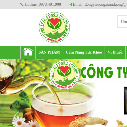
Hotline: 0978.491.908
Email: dongytruongxuanduong@
SẢN PHẨM
Cẩm Nang Sức Khỏe
Vị thuốc