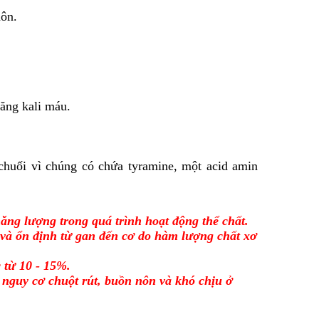
nôn.
tăng kali máu.
chuối vì chúng có chứa tyramine, một acid amin
ăng lượng trong quá trình hoạt động thể chất.
 và ổn định từ gan đến cơ do hàm lượng chất xơ
c từ 10 - 15%.
m nguy cơ chuột rút, buồn nôn và khó chịu ở