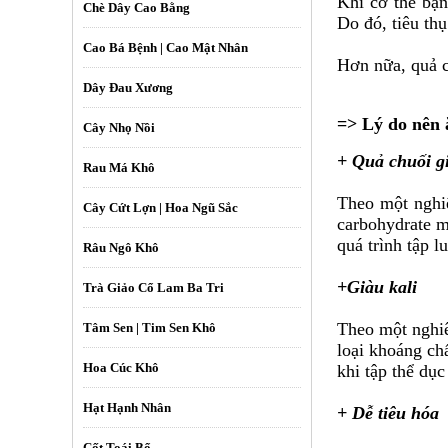
Khi cơ thể bạn
Chè Dây Cao Bằng
Do đó, tiêu thụ
Cao Bá Bệnh | Cao Mật Nhân
Hơn nữa, quả ch
Dây Đau Xương
=> Lý do nên 
Cây Nhọ Nồi
+ Quả chuối g
Rau Má Khô
Theo một nghi
Cây Cứt Lợn | Hoa Ngũ Sắc
carbohydrate m
quá trình tập l
Râu Ngô Khô
+Giàu kali
Trà Giảo Cổ Lam Ba Tri
Theo một nghiê
Tâm Sen | Tim Sen Khô
loại khoáng ch
Hoa Cúc Khô
khi tập thể dụ
Hạt Hạnh Nhân
+ Dễ tiêu hóa
Cốt Toái Bổ