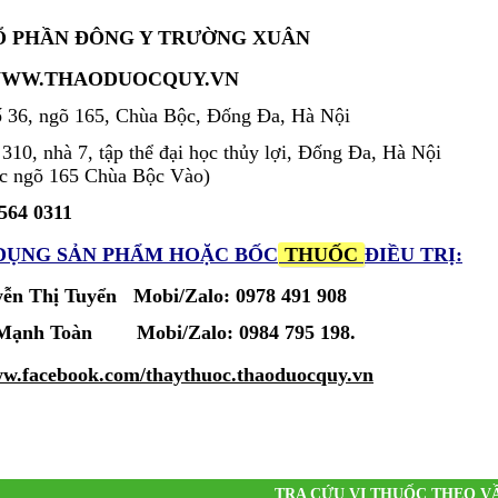
Ổ PHẦN ĐÔNG Y TRƯỜNG XUÂN
WW.THAODUOCQUY.VN
 36, ngõ 165, Chùa Bộc, Đống Đa, Hà Nội
10, nhà 7, tập thể đại học thủy lợi, Đống Đa, Hà Nội
ặc ngõ 165 Chùa Bộc Vào)
 564 0311
 DỤNG SẢN PHẨM
HOẶC BỐC
THUỐC
ĐIỀU TRỊ:
ễn Thị Tuyển Mobi/Zalo: 0978 491 908
ùi Mạnh Toàn
Mobi/Zalo:
0984 795 198.
w.facebook.com/thaythuoc.thaoduocquy.vn
TRA CỨU VỊ THUỐC THEO V