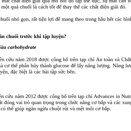
 mất chất điện giải qua mồ hôi do tập thể dục, sự mất cân b
 một quả chuối là cách tốt để thay thế các chất điện giải đó.
uối nhỏ gọn, rất tiện lợi để mang theo trong hầu hết các hìn
ăn chuối trước khi tập luyện?
iàu carbohydrate
ên cứu năm 2018 được công bố trên tạp chí An toàn và Chấ
à cơ thể phân hủy thành glucose để lấy năng lượng. Năng lượn
uyện, đặc biệt là các bài tập sức bền.
n cứu năm 2012 được công bố trên tạp chí Advances in Nutrit
ất đóng vai trò quan trọng trong chức năng cơ bắp và các xun
c có thể giúp ngăn ngừa chuột rút và mệt mỏi cơ bắp.