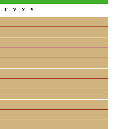
U
V
X
Y