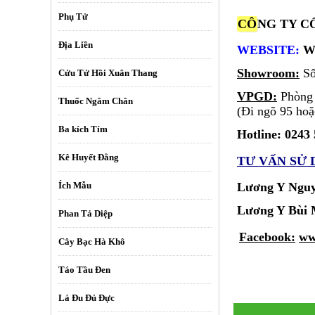
Phụ Tử
CÔ
NG TY C
Địa Liền
WEBSITE:
W
Showroom:
Số
Cửu Tử Hồi Xuân Thang
VPGD:
Phòng 3
Thuốc Ngâm Chân
(Đi ngõ 95 ho
Ba kích Tím
Hotline: 0243
Kê Huyết Đằng
TƯ VẤN SỬ
Ích Mẫu
Lương Y Nguy
Lương Y B
Phan Tả Diệp
Facebook:
ww
Cây Bạc Hà Khô
Táo Tầu Đen
Lá Đu Đủ Đực