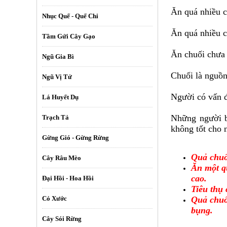
Ăn quá nhiều c
Nhục Quế - Quế Chi
Ăn quá nhiều c
Tầm Gửi Cây Gạo
Ăn chuối chưa 
Ngũ Gia Bì
Chuối là nguồn
Ngũ Vị Tử
Người có vấn đ
Lá Huyết Dụ
Những người b
Trạch Tả
không tốt cho 
Gừng Gió - Gừng Rừng
Quả chuối
Cây Râu Mèo
Ăn một q
cao.
Đại Hồi - Hoa Hồi
Tiêu thụ 
Quả chuối
Cỏ Xước
bụng.
Cây Sói Rừng