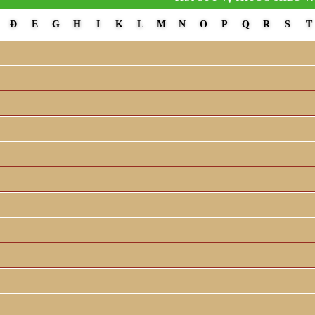
Đ
E
G
H
I
K
L
M
N
O
P
Q
R
S
T