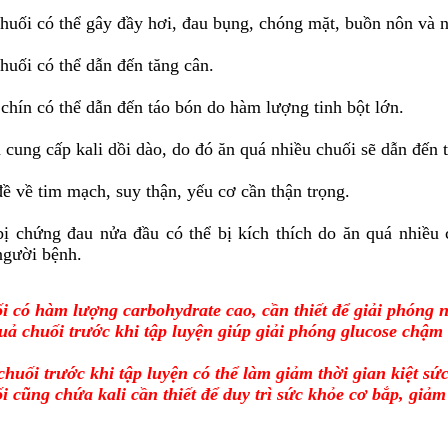
huối có thể gây đầy hơi, đau bụng, chóng mặt, buồn nôn và 
huối có thể dẫn đến tăng cân.
chín có thể dẫn đến táo bón do hàm lượng tinh bột lớn.
 cung cấp kali dồi dào, do đó ăn quá nhiều chuối sẽ dẫn đến 
ề về tim mạch, suy thận, yếu cơ cần thận trọng.
ị chứng đau nửa đầu có thể bị kích thích do ăn quá nhiều 
người bệnh.
 có hàm lượng carbohydrate cao, cần thiết để giải phóng n
uả chuối trước khi tập luyện giúp giải phóng glucose chậm
chuối trước khi tập luyện có thể làm giảm thời gian kiệt sứ
 cũng chứa kali cần thiết để duy trì sức khỏe cơ bắp, giả