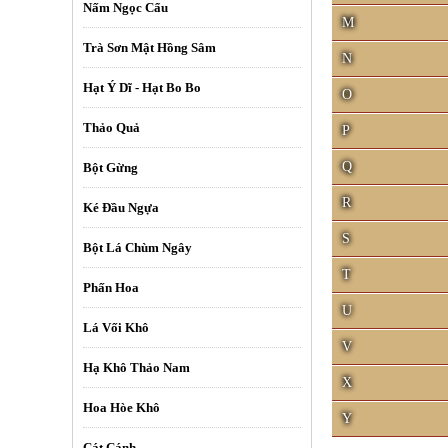
Nấm Ngọc Cẩu
M
Trà Sơn Mật Hồng Sâm
N
Những bài thuốc nam chữa bệnh bạ
Hạt Ý Dĩ - Hạt Bo Bo
O
Thảo Quả
P
Q
Bột Gừng
R
Ké Đầu Ngựa
S
Bột Lá Chùm Ngây
T
Phấn Hoa
U
Lá Vối Khô
V
Hạ Khô Thảo Nam
X
Hoa Hòe Khô
Y
Cát Cánh