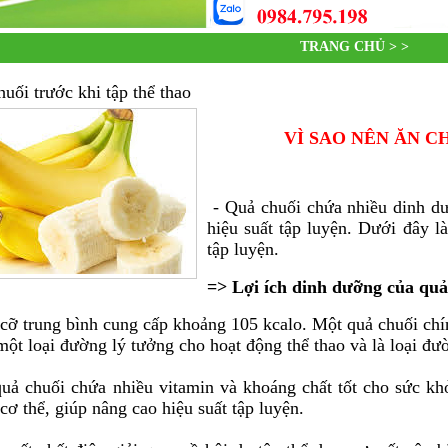
TRANG CHỦ > >
huối trước khi tập thể thao
VÌ SAO NÊN ĂN C
- Quả chuối chứa nhiều dinh dư
hiệu suất tập luyện. Dưới đây l
tập luyện.
=> Lợi ích dinh dưỡng của quả
cỡ trung bình cung cấp khoảng 105 kcalo. Một quả chuối chí
 một loại đường lý tưởng cho hoạt động thể thao và là loại đư
uả chuối chứa nhiều vitamin và khoáng chất tốt cho sức khỏ
 cơ thể, giúp nâng cao hiệu suất tập luyện.