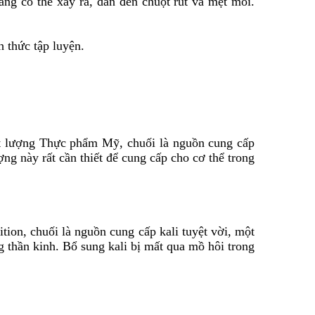
ằng có thể xảy ra, dẫn đến chuột rút và mệt mỏi.
h thức tập luyện.
t lượng Thực phẩm Mỹ, chuối là nguồn cung cấp
g này rất cần thiết để cung cấp cho cơ thể trong
ion, chuối là nguồn cung cấp kali tuyệt vời, một
g thần kinh. Bổ sung kali bị mất qua mồ hôi trong