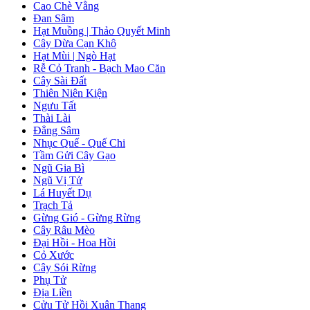
Cao Chè Vằng
Đan Sâm
Hạt Muồng | Thảo Quyết Minh
Cây Dừa Cạn Khô
Hạt Mùi | Ngò Hạt
Rễ Cỏ Tranh - Bạch Mao Căn
Cây Sài Đất
Thiên Niên Kiện
Ngưu Tất
Thài Lài
Đẳng Sâm
Nhục Quế - Quế Chi
Tầm Gửi Cây Gạo
Ngũ Gia Bì
Ngũ Vị Tử
Lá Huyết Dụ
Trạch Tả
Gừng Gió - Gừng Rừng
Cây Râu Mèo
Đại Hồi - Hoa Hồi
Cỏ Xước
Cây Sói Rừng
Phụ Tử
Địa Liền
Cửu Tử Hồi Xuân Thang