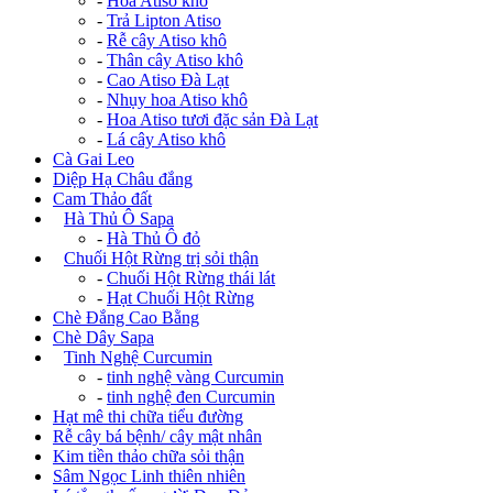
-
Hoa Atiso khô
-
Trả Lipton Atiso
-
Rễ cây Atiso khô
-
Thân cây Atiso khô
-
Cao Atiso Đà Lạt
-
Nhụy hoa Atiso khô
-
Hoa Atiso tươi đặc sản Đà Lạt
-
Lá cây Atiso khô
Cà Gai Leo
Diệp Hạ Châu đắng
Cam Thảo đất
+
Hà Thủ Ô Sapa
-
Hà Thủ Ô đỏ
+
Chuối Hột Rừng trị sỏi thận
-
Chuối Hột Rừng thái lát
-
Hạt Chuối Hột Rừng
Chè Đắng Cao Bằng
Chè Dây Sapa
+
Tinh Nghệ Curcumin
-
tinh nghệ vàng Curcumin
-
tinh nghệ đen Curcumin
Hạt mê thi chữa tiểu đường
Rễ cây bá bệnh/ cây mật nhân
Kim tiền thảo chữa sỏi thận
Sâm Ngọc Linh thiên nhiên