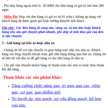
- Phí ship hàng ngoại tỉnh là 20.000đ cho đơn hàng có giá trị lớn hơn 200
ngàn.
-
Miễn Phí
Ship với đơn hàng có giá trị từ 01 triệu ( không áp dụng với
khách hàng đã được giảm giá hoặc hưởng khuyến mãi khác).
Ghi chú:
Các đơn hàng đi vùng sâu, vùng xa, và hải đảo hoặc
khách
hàng yêu cầu gửi chuyển phát nhanh, phí ship sẽ tính theo giá của đơn
vị vận chuyển.
3 - Gửi hàng tại bến xe hoặc nhà xe:
- Chúng tôi hỗ trợ vận chuyển và giao hàng trực tiếp cho nhà xe.
Khách
hàng vui lòng chuyển khoản hoặc gửi tiền hàng thông qua nhà xe, chúng tôi
sẽ liên hệ với nhà xe để gửi hàng và thu tiền hàng từ nhà xe.
- Chi phí vận chuyển khách hàng tự thanh toán cho nhà xe hoặc thỏa thuận
khi đặt hàng.
Tham khảo các sản phẩm khác:
Tăng cường chức năng gan, trị men gan cao, viêm
gan, xơ gan, gan nhiễm mỡ.
Trị huyết áp, tim mạch, xơ vữa động mạch, hở hẹp
van tim.