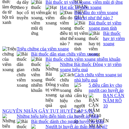
Bài thuốc trị viêm xoang, viêm mũi dị ứng
Hạt gấc trị viêm xoang
Đau đầu do viêm xoang
điều trị như thế nào ?
Bài thuốc trị viêm
xoang mạn tính
Bài thuốc
hay trị viêm
xoang
Triệu chứng của viêm xoang
Bài thuốc dân gian chữa viêm xoang
Bài thuốc chữa viêm xoang nhiễm khuẩn
Những Bài thuốc Đông y trị viêm
xoang hiệu quả
Cách chữa viêm xoang tại
nhà hiệu quả
5 điều cấm kỵ cho
người cao huyết áp
BẠN CẦN
NẮM RÕ
10
NGUYÊN NHÂN GÂY TỤT HUYẾT ÁP SAU
Những biểu hiện điển hình của huyết áp thấp
Bài thuốc dành cho người huyết áp thấp
Người bị huyết áp thấp nên ăn gì?