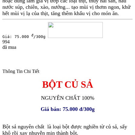
hoặc dùng làm gia vị ướp các loại thịt, thủy hải sản, nấu
nước súp, chiên, xào, nướng... tạo mùi vị thơm ngon, khử
hết mùi vị lạ của thịt, tăng thêm khẩu vị cho món ăn.
đ
Giá: 75.000
/300g
994
đã mua
Thông Tin Chi Tiết
BỘT CỦ SẢ
NGUYÊN CHẤT 100%
Giá bán: 75.000 đ/300g
Bột sả nguyên chất là loại bột được nghiền từ củ sả, sấy
khô rồi xay nhuyễn mịn thành bột.