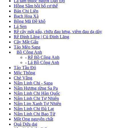
Lá tắm thuốc người Dao Đỏ
Hồng Sâm bồi bổ cơ thể
Bán Chi Liên
Bạch Hoa Xà
Bông Mã Đề khô
Lá Sen
Rễ cây mật gấu, chữa đau lưng, viêm đau dạ dày
Rễ Đinh Lăng | Củ Đinh Lăng
Cây Mật Gấu
Táo Mèo Sapa
+
Bồ Công Anh
-
Rễ Bồ Công Anh
-
Lá Bồ Công Anh
Táo Tầu Đỏ
Mộc Thông
Chè Vằng
Nấm Linh Chi - Sapa
Nấm Hương rừng Sa Pa
Nấm Linh Chi Hàn Quốc
Nấm Linh Chi Tự Nhiên
Nấm Lim Xanh Tự Nhiên
Nấm Linh Chi Đà Lạt
Nấm Linh Chi Bao Tử
Mật Ong nguyên chất
Quả Dứa dại