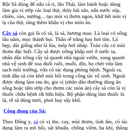
Bột Sả dùng để nấu cà ri, lẩu Thái, làm bánh hoặc dùng
làm gia vị ướp các loại thịt, thủy hải sản, nấu nước súp,
chiên, xào, nướng... tạo mùi vị thơm ngon, khử hết mùi vị
lạ của thịt, tăng thêm khẩu vị cho món ăn.
Cây sả
còn gọi là cỏ sả, lá sả, hương mao. Là loại cỏ sống
lâu năm, mọc thành bụi. Thân rễ trắng hay hơi tím. Lá
hẹp, dài giống như lá lúa, mép hơi nháp. Toàn cây có mùi
thơm đặc biệt. Cây sả được trồng khắp nơi ở nước ta,
nhân dân trồng cây sả quanh nhà ngoài vườn, xung quanh
nhà vệ sinh để xua đuổi ruồi, muỗi, dĩn, bọ chét vừa làm
sạch môi trường, vừa có tác dụng phòng bệnh. Ngoài ra,
tinh dầu sả còn khử mùi hôi trong công tác vệ sinh. Ngoài
được dùng làm rau ăn, gia vị (nhân dân thường dùng ăn
sống hoặc tẩm ướp cho thơm các món ăn) cây sả còn là vị
thuốc chữa bệnh rất hữu hiệu. Bộ phận dùng làm thuốc là
lá, rễ sả dùng tươi, phơi hay sấy khô.
Công dụng của Sả:
Theo Đông y,
sả
có vị the, cay, mùi thơm, tính ấm, có tác
dụng làm ra mồ hôi, sát khuẩn, chống viêm, hạ khí, thông