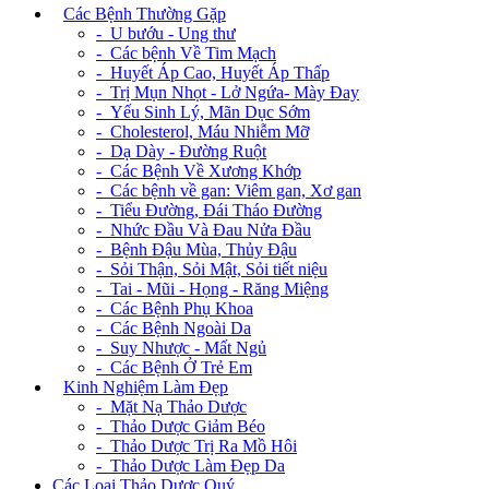
+
Các Bệnh Thường Gặp
- U bướu - Ung thư
- Các bệnh Về Tim Mạch
- Huyết Áp Cao, Huyết Áp Thấp
- Trị Mụn Nhọt - Lở Ngứa- Mày Đay
- Yếu Sinh Lý, Mãn Dục Sớm
- Cholesterol, Máu Nhiễm Mỡ
- Dạ Dày - Đường Ruột
- Các Bệnh Về Xương Khớp
- Các bệnh về gan: Viêm gan, Xơ gan
- Tiểu Đường, Đái Tháo Đường
- Nhức Đầu Và Đau Nửa Đầu
- Bệnh Đậu Mùa, Thủy Đậu
- Sỏi Thận, Sỏi Mật, Sỏi tiết niệu
- Tai - Mũi - Họng - Răng Miệng
- Các Bệnh Phụ Khoa
- Các Bệnh Ngoài Da
- Suy Nhược - Mất Ngủ
- Các Bệnh Ở Trẻ Em
+
Kinh Nghiệm Làm Đẹp
- Mặt Nạ Thảo Dược
- Thảo Dược Giảm Béo
- Thảo Dược Trị Ra Mồ Hôi
- Thảo Dược Làm Đẹp Da
Các Loại Thảo Dược Quý