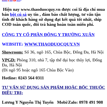
Hiện nay www.thaoduocquy.vn được coi là
địa chỉ mua
bán
bột củ sả
uy tín
, đảm bảo chất lượng, tư vấn tận
tình để khách hàng sử dụng đạt kết quả tốt nhất, ship
COD toàn quốc, đổi trả hàng hoàn toàn miến phí.
CÔNG TY CỔ PHẦN ĐÔNG Y TRƯỜNG XUÂN
WEBSITE:
WWW.THAODUOCQUY.VN
Showroom:
Số 36, ngõ 165, Chùa Bộc, Đống Đa, Hà Nội
VPGD:
Phòng 310, nhà 7, tập thể đại học thủy lợi, Đống
Đa, Hà Nội
(Đi ngõ 95 hoặc ngõ 165 Chùa Bộc Vào)
Hotline: 0243 564 0311
TƯ VẤN SỬ DỤNG SẢN PHẨM
HOẶC BỐC THUỐC
ĐIỀU TRỊ:
Lương Y Nguyễn Thị Tuyển Mobi/Zalo: 0978 491 908