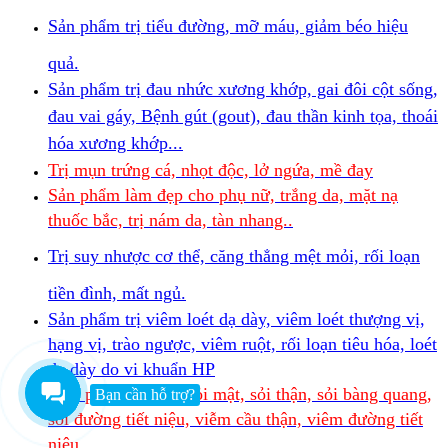
Sản phẩm trị tiểu đường, mỡ máu, giảm béo hiệu
quả.
Sản phẩm trị đau nhức xương khớp, gai đôi cột sống,
đau vai gáy, Bệnh gút (gout), đau thần kinh tọa, thoái
hóa xương khớp...
Trị mụn trứng cá, nhọt độc, lở ngứa, mề đay
Sản phẩm làm đẹp cho phụ nữ, trắng da, mặt nạ
thuốc bắc, trị nám da, tàn nhang..
Trị suy nhược cơ thể, căng thẳng mệt mỏi, rối loạn
tiền đình, mất ngủ.
Sản phẩm trị viêm loét dạ dày, viêm loét thượng vị,
hạng vị, trào ngược, viêm ruột, rối loạn tiêu hóa, loét
dạ dày do vi khuẩn HP
Sản phẩm điều trị sỏi mật, sỏi thận, sỏi bàng quang,
Bạn cần hỗ trợ?
sỏi đường tiết niệu, viễm cầu thận, viêm đường tiết
niệu.