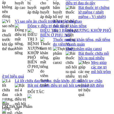
điều trị đau dạ dày
Bài thuốc trị chứng
lở miệng ( nhiệt
miệng - Vị nhiệt)
Vì sao nên ăn chuối trước khi tập thể thao
Đông y điều trị mất tiếng, khản tiếng
ĐIỀU TRỊ 3 BỆNH XƯƠNG KHỚP PHỔ
BIẾN Ở PHỤ NỮ
Thuốc nam trị khản tiếng, mất tiếng
do viêm thanh quản
Thực phẩm giàu canxi
Bài thuốc chữa mồ
hôi ra quá nhiều
Mẹo giúp
các mẹ trị
mồ hôi trộm
ở trẻ hiệu quả
Lá lốt chữa đau xương, thấp khớp, đổ mồ hôi tay chân
Bật mí 4 cách điều trị mồ hôi tay chân dứt điểm
ĐỐI TÁC
Chi Tiết Sản Phẩm