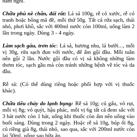
nằm nghỉ.
C
hữa phù nề chân, đái rắt:
Lá sả 100g, rễ cỏ xước, rễ cỏ
tranh hoặc bông mã đề, mỗi thứ 50g. Tất cả rửa sạch, thái
nhỏ, phơi khô, sắc với 400ml nước còn 100ml, uống làm 2
lần trong ngày. Dùng 3 - 4 ngày.
Làm sạch gàu, trơn tóc
: Lá sả, hương nhu, lá bưởi..., mỗi
vị 30g, rửa sạch đun với nước, để ấm gội đầu. Mỗi tuần
nên gội 2 lần. Nước gội đầu có vị sả không những làm
thơm tóc, sạch gầu mà còn tránh những bệnh về tóc và da
đầu.
Rễ sả: (Có thể dùng riêng hoặc phối hợp với vị thuốc
khác).
Chữa tiêu chảy do lạnh bụng:
Rễ sả 10g; củ gấu, vỏ rụt,
mỗi vị 8g; vỏ quýt, hậu phác, mỗi vị 6g tất cả đem sắc với
3 bát nước còn 1 bát, uống khi thuốc còn ấm nên uống vào
buổi sáng. Dùng trong 2 ngày. Hoặc rễ sả 10g, búp ổi 8g,
củ riềng già 8g, thái nhỏ, sao qua, sắc với 200ml nước còn
lại 50ml, uống sau bữa ăn.