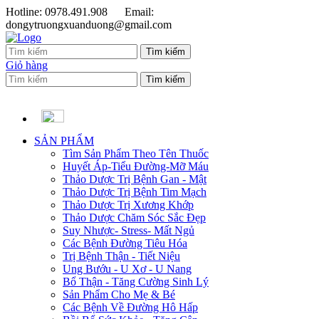
Hotline: 0978.491.908
Email:
dongytruongxuanduong@gmail.com
Giỏ hàng
SẢN PHẨM
Tìm Sản Phẩm Theo Tên Thuốc
Huyết Áp-Tiểu Đường-Mỡ Máu
Thảo Dược Trị Bệnh Gan - Mật
Thảo Dược Trị Bệnh Tim Mạch
Thảo Dược Trị Xương Khớp
Thảo Dược Chăm Sóc Sắc Đẹp
Suy Nhược- Stress- Mất Ngủ
Các Bệnh Đường Tiêu Hóa
Trị Bệnh Thận - Tiết Niệu
Ung Bướu - U Xơ - U Nang
Bổ Thận - Tăng Cường Sinh Lý
Sản Phẩm Cho Mẹ & Bé
Các Bệnh Về Đường Hô Hấp