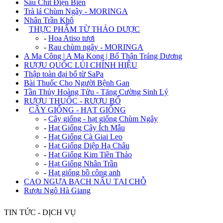
Sâu Chít Điện Biên
Trà lá Chùm Ngây - MORINGA
Nhân Trần Khô
+
THỰC PHẨM TỪ THẢO DƯỢC
-
Hoa Atiso tươi
-
Rau chùm ngây - MORINGA
A Ma Công | A Ma Kong | Bổ Thận Tráng Dương
RƯỢU QUỐC LỦI CHÍNH HIỆU
Thập toàn đại bổ từ SaPa
Bài Thuốc Cho Người Bệnh Gan
Tần Thủy Hoàng Tửu - Tăng Cường Sinh Lý
RƯỢU THUỐC - RƯỢU BỔ
+
CÂY GIỐNG - HẠT GIỐNG
-
Cây giống - hạt giống Chùm Ngây
-
Hạt Giống Cây Ích Mẫu
-
Hạt Giống Cà Giai Leo
-
Hạt Giống Diệp Hạ Châu
-
Hạt Giống Kim Tiền Thảo
-
Hạt Giống Nhân Trần
-
Hạt giống bồ công anh
CAO NGỰA BẠCH NẤU TẠI CHỖ
Rượu Ngô Hà Giang
TIN TỨC - DỊCH VỤ