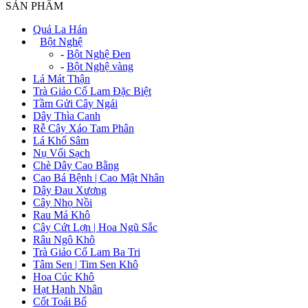
SẢN PHẨM
Quả La Hán
+
Bột Nghệ
-
Bột Nghệ Đen
-
Bột Nghệ vàng
Lá Mát Thận
Trà Giảo Cổ Lam Đặc Biệt
Tầm Gửi Cây Ngái
Dây Thìa Canh
Rễ Cây Xáo Tam Phân
Lá Khổ Sâm
Nụ Vối Sạch
Chè Dây Cao Bằng
Cao Bá Bệnh | Cao Mật Nhân
Dây Đau Xương
Cây Nhọ Nồi
Rau Má Khô
Cây Cứt Lợn | Hoa Ngũ Sắc
Râu Ngô Khô
Trà Giảo Cổ Lam Ba Tri
Tâm Sen | Tim Sen Khô
Hoa Cúc Khô
Hạt Hạnh Nhân
Cốt Toái Bổ