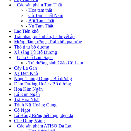
+
Các sản phẩm Tam Thất
-
Hoa tam thất
-
Củ Tam Thất Nam
-
Bột Tam Thất
-
Nụ Tam Thất
Lạc Tiên khô
Trái nhàu, quả nhàu, hạ huyết áp
Mướp đắng rừng | Trái khổ qua rừng
Thỏ ti tử bổ dương
Xà sàng Tử Bổ Dương
+
Giảo Cổ Lam Sapa
-
Trà dưỡng sinh Giảo Cổ Lam
Cây Lá Gan
Xạ Đen Khô
Nhục Thung Dung - Bổ dương
Dâm Dương Hoắc - Bổ dương
Hoa Kim Ngân
Lá Kim Ngân
Trà Hoa Nhài
Trinh Nữ Hoàng Cung
Cỏ Ngọt
Lá Hồng Rừng hết mụn, đẹp da
Chè Dung Vàng
+
Các sản phẩm ATISO Đà Lạt