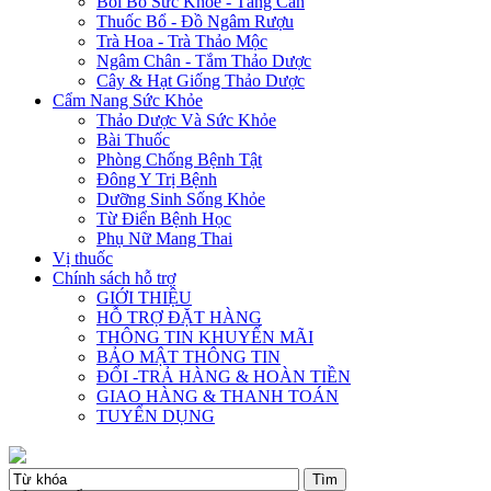
Bồi Bổ Sức Khỏe - Tăng Cân
Thuốc Bổ - Đồ Ngâm Rượu
Trà Hoa - Trà Thảo Mộc
Ngâm Chân - Tắm Thảo Dược
Cây & Hạt Giống Thảo Dược
Cẩm Nang Sức Khỏe
Thảo Dược Và Sức Khỏe
Bài Thuốc
Phòng Chống Bệnh Tật
Đông Y Trị Bệnh
Dưỡng Sinh Sống Khỏe
Từ Điển Bệnh Học
Phụ Nữ Mang Thai
Vị thuốc
Chính sách hỗ trợ
GIỚI THIỆU
HỖ TRỢ ĐẶT HÀNG
THÔNG TIN KHUYẾN MÃI
BẢO MẬT THÔNG TIN
ĐỔI -TRẢ HÀNG & HOÀN TIỀN
GIAO HÀNG & THANH TOÁN
TUYỂN DỤNG