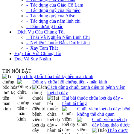
- Tác dụng của Giảo Cổ Lam
- Tác dụng quý của táo mèo
- Tác dụng quý của Atiso
- Tác dụng của nấm linh chi
- Dâm dương hoắc
+
Dịch Vụ Của Chúng Tôi
- Thái Và Nghiền Nấm Linh Chi
- Nghiền Thuốc Bắc- Dược Liệu
- Xay Tam Thất
Hợp Tác Với Chúng Tôi
Đọc Và Suy Ngẫm
TIN NỔI BẬT
Trị chứng bốc hỏa thời kỳ tiền mãn kinh
Đông y chữa hội chứng tiền - mãn kinh
Cách dùng chuối xanh điều trị bệnh viêm
loét dạ dày
Hai bài thuốc chữa loét dạ dày -
hành tá tràng
Chữa viêm loét dạ dày: bệnh
không thể chủ quan
Chữa viêm loét dạ
dày bằng thảo dược
Thảo dược