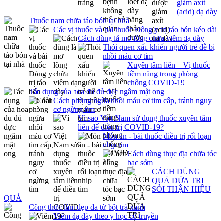
giảm axít
(acid) dạ dày
Thuốc nam chữa táo bón tại nhà
Các vị thuốc và bài thuốc Đông y trị táo bón kéo dài
Cách dùng lá mơ lông chữa viêm dạ dày
Thói quen xấu khiến người trẻ dễ bị
nhồi máu cơ tim
Xuyên tâm liên – Vị thuốc
tiềm năng trong phòng
chống COVID-19
Tác dụng của hoa đu đủ đực ngâm mật ong
Cách phòng ngừa nhồi máu cơ tim cấp, tránh nguy
cơ ngừng tim
Vì sao Việt Nam sử dụng thuốc xuyên tâm
liên để điều trị COVID-19?
Món ăn - bài thuốc điều trị rối loạn
nhịp tim
Cách dùng thục địa chữa tóc
bạc sớm
CÁCH DÙNG
QUẢ DỨA TRỊ
SỎI THẬN HIỆU
QUẢ
Công thức làm đẹp da từ bột trà xanh
Viêm dạ dày theo y học cổ truyền