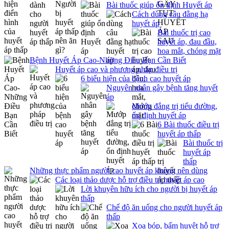
Bài thuốc giúp ổn định Huyết áp
Cách dùng câu đằng hạ
huyết áp
Bài thuốc trị cao
huyết áp, đau đầu,
hoa mắt, chóng mặt
Bệnh Huyết Áp Cao-Những Điều Bạn Cần Biết
Huyết áp cao và phương pháp điều trị
6 biểu hiện của bệnh cao huyết áp
Nguyên nhân gây bệnh tăng huyết
áp
Mướp đắng trị tiểu đường,
ổn định huyết áp
6 Bài thuốc điều trị
huyết áp thấp
Bài thuốc trị
huyết áp
thấp
Những thực phẩm người cao huyết áp không nên dùng
Các loại thảo dược hỗ trợ điều trị huyết áp cao
Lời khuyên hữu ích cho người bị huyết áp
thấp
Chế độ ăn uống cho người huyết áp
thấp
Xoa bóp, bấm huyệt hỗ trợ