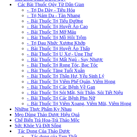
+
Các Bài Thuốc Qúy Từ Dân Gian
- Trị Dạ Dày - Tiêu Hóa
- Trị Nám Da - Tàn Nhang
- Bài Thuốc Trị Tiểu Đường
- Bài Thuốc Trị Huyết Áp Cao
- Bài Thuốc Trị Mỡ Máu
- Bài Thuốc Trị Mồ Hôi Trộm
- Trị Đau Nhức Xương Khớp
- Bài Thuốc Trị Huyết Áp Thấp
- Bài Thuốc Trị U Xơ - Ung Thư
- Bài Thuốc Trị Mất Ngủ - Suy Nhược
- Bài Thuốc Trị Rụng Tóc, Bạc Tóc
- Bài Thuốc Tăng Tuổi Xuân
- Bài Thuốc Trị Thận Hư, Yếu Sinh Lý
- Bài Thuốc Trị Viêm Phế Quản, Viêm Họng
- Bài Thuốc Trị Các Bệnh Về Gan
- Bài Thuốc Trị Sỏi Mật, Sỏi Thận, Sỏi Tiết Niệu
- Bài Thuốc Trị Các Bệnh Phụ Nữ
- Bài Thuốc Trị Viêm Xoang, Viêm Mũi, Viêm Họng
Những Thực Phẩm Kỵ Nhau
Mẹo Dùng Thảo Dược Hiệu Quả
Chế Biến Trà Hoa-Trà Thảo Mộc
Sức Khỏe Và Đời Sống
+
Tác Dụng Của Thảo Dược
- Tác dụng của Tam Thất