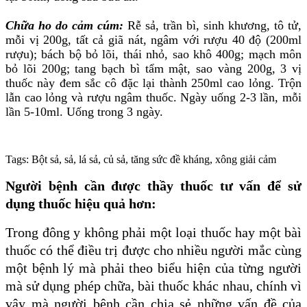
Chữa ho do cảm cúm:
Rễ sả, trần bì, sinh khương, tô tử,
mỗi vị 200g, tất cả giã nát, ngâm với rượu 40 độ (200ml
rượu); bách bộ bỏ lõi, thái nhỏ, sao khô 400g; mạch môn
bỏ lõi 200g; tang bạch bì tẩm mật, sao vàng 200g, 3 vị
thuốc này đem sắc cô đặc lại thành 250ml cao lỏng. Trộn
lẫn cao lỏng và rượu ngâm thuốc. Ngày uống 2-3 lần, mỗi
lần 5-10ml. Uống trong 3 ngày.
Tags: Bột sả, sả, lá sả, củ sả, tăng sức đề kháng, xông giải cảm
Người bệnh cần được thầy thuốc tư vấn để sử
dụng thuốc hiệu quả hơn:
Trong đông y không phải một loại thuốc hay một bàì
thuốc có thể điều trị được cho nhiều người mắc cùng
một bệnh lý mà phải theo biểu hiện của từng người
mà sử dụng phép chữa, bài thuốc khác nhau, chính vì
vậy mà người bệnh cần chia sẻ những vấn đề của