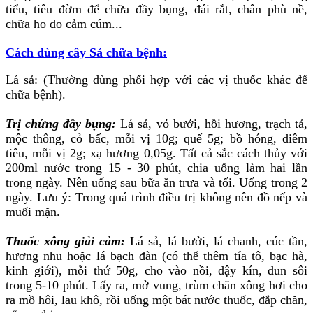
tiểu, tiêu đờm để chữa đầy bụng, đái rắt, chân phù nề,
chữa ho do cảm cúm...
Cách dùng cây Sả chữa bệnh:
Lá sả: (Thường dùng phối hợp với các vị thuốc khác để
chữa bệnh).
Trị chứng đầy bụng:
Lá sả, vỏ bưởi, hồi hương, trạch tả,
mộc thông, cỏ bấc, mỗi vị 10g; quế 5g; bồ hóng, diêm
tiêu, mỗi vị 2g; xạ hương 0,05g. Tất cả sắc cách thủy với
200ml nước trong 15 - 30 phút, chia uống làm hai lần
trong ngày. Nên uống sau bữa ăn trưa và tối. Uống trong 2
ngày. Lưu ý: Trong quá trình điều trị không nên đồ nếp và
muối mặn.
Thuốc xông giải cảm:
Lá sả, lá bưởi, lá chanh, cúc tần,
hương nhu hoặc lá bạch đàn (có thể thêm tía tô, bạc hà,
kinh giới), mỗi thứ 50g, cho vào nồi, đậy kín, đun sôi
trong 5-10 phút. Lấy ra, mở vung, trùm chăn xông hơi cho
ra mồ hôi, lau khô, rồi uống một bát nước thuốc, đắp chăn,