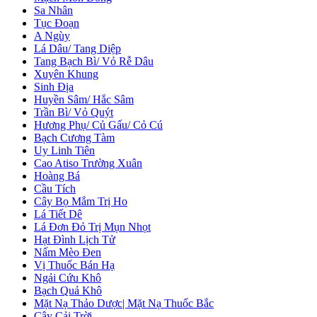
Sa Nhân
Tục Đoạn
A Ngùy
Lá Dâu/ Tang Diệp
Tang Bạch Bì/ Vỏ Rễ Dâu
Xuyên Khung
Sinh Địa
Huyền Sâm/ Hắc Sâm
Trần Bì/ Vỏ Quýt
Hương Phụ/ Củ Gấu/ Cỏ Cú
Bạch Cương Tàm
Uy Linh Tiên
Cao Atiso Trường Xuân
Hoàng Bá
Cầu Tích
Cây Bọ Mắm Trị Ho
Lá Tiết Dê
Lá Đơn Đỏ Trị Mụn Nhọt
Hạt Đình Lịch Tử
Nấm Mèo Đen
Vị Thuốc Bán Hạ
Ngải Cứu Khô
Bạch Quả Khô
Mặt Nạ Thảo Dược| Mặt Nạ Thuốc Bắc
Cây Cải Trời