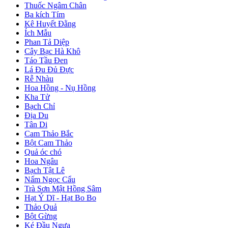
Thuốc Ngâm Chân
Ba kích Tím
Kê Huyết Đằng
Ích Mẫu
Phan Tả Diệp
Cây Bạc Hà Khô
Táo Tầu Đen
Lá Đu Đủ Đực
Rễ Nhàu
Hoa Hồng - Nụ Hồng
Kha Tử
Bạch Chỉ
Địa Du
Tân Di
Cam Thảo Bắc
Bột Cam Thảo
Quả óc chó
Hoa Ngâu
Bạch Tật Lê
Nấm Ngọc Cẩu
Trà Sơn Mật Hồng Sâm
Hạt Ý Dĩ - Hạt Bo Bo
Thảo Quả
Bột Gừng
Ké Đầu Ngựa