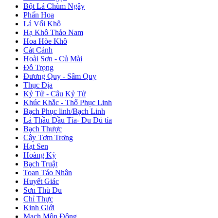
Bột Lá Chùm Ngây
Phấn Hoa
Lá Vối Khô
Hạ Khô Thảo Nam
Hoa Hòe Khô
Cát Cánh
Hoài Sơn - Củ Mài
Đỗ Trọng
Đương Quy - Sâm Quy
Thục Địa
Kỷ Tử - Câu Kỷ Tử
Khúc Khắc - Thổ Phục Linh
Bạch Phục linh/Bạch Linh
Lá Thầu Dầu Tía- Đu Đủ tía
Bạch Thược
Cây Tơm Trơng
Hạt Sen
Hoàng Kỳ
Bạch Truật
Toan Táo Nhân
Huyết Giác
Sơn Thù Du
Chỉ Thực
Kinh Giới
Mạch Môn Đông