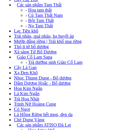
+
Các sản phẩm Tam Thất
-
Hoa tam thất
-
Củ Tam Thất Nam
-
Bột Tam Thất
-
Nụ Tam Thất
Lạc Tiên khô
Trái nhàu, quả nhàu, hạ huyết áp
Mướp đắng rừng | Trái khổ qua rừng
Thỏ ti tử bổ dương
Xà sàng Tử Bổ Dương
+
Giảo Cổ Lam Sapa
-
Trà dưỡng sinh Giảo Cổ Lam
Cây Lá Gan
Xạ Đen Khô
Nhục Thung Dung - Bổ dương
Dâm Dương Hoắc - Bổ dương
Hoa Kim Ngân
Lá Kim Ngân
Trà Hoa Nhài
Trinh Nữ Hoàng Cung
Cỏ Ngọt
Lá Hồng Rừng hết mụn, đẹp da
Chè Dung Vàng
+
Các sản phẩm ATISO Đà Lạt