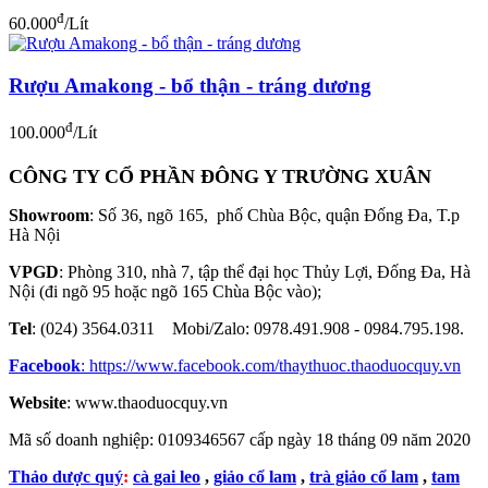
đ
60.000
/Lít
Rượu Amakong - bổ thận - tráng dương
đ
100.000
/Lít
CÔNG TY CỔ PHẦN ĐÔNG Y TRƯỜNG XUÂN
Showroom
: Số 36, ngõ 165, phố Chùa Bộc, quận Đống Đa, T.p
Hà Nội
VPGD
: Phòng 310, nhà 7, tập thể đại học Thủy Lợi, Đống Đa, Hà
Nội (đi ngõ 95 hoặc ngõ 165 Chùa Bộc vào);
Tel
: (024) 3564.0311 Mobi/Zalo: 0978.491.908 - 0984.795.198.
Facebook
:
https://www.facebook.com/thaythuoc.thaoduocquy.vn
Website
: www.thaoduocquy.vn
Mã số doanh nghiệp:
0109346567 cấp ngày 18 tháng 09 năm 2020
Thảo dược quý
:
cà gai leo
,
giảo cổ lam
,
trà giảo cổ lam
,
tam