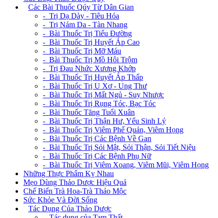
+
Các Bài Thuốc Qúy Từ Dân Gian
- Trị Dạ Dày - Tiêu Hóa
- Trị Nám Da - Tàn Nhang
- Bài Thuốc Trị Tiểu Đường
- Bài Thuốc Trị Huyết Áp Cao
- Bài Thuốc Trị Mỡ Máu
- Bài Thuốc Trị Mồ Hôi Trộm
- Trị Đau Nhức Xương Khớp
- Bài Thuốc Trị Huyết Áp Thấp
- Bài Thuốc Trị U Xơ - Ung Thư
- Bài Thuốc Trị Mất Ngủ - Suy Nhược
- Bài Thuốc Trị Rụng Tóc, Bạc Tóc
- Bài Thuốc Tăng Tuổi Xuân
- Bài Thuốc Trị Thận Hư, Yếu Sinh Lý
- Bài Thuốc Trị Viêm Phế Quản, Viêm Họng
- Bài Thuốc Trị Các Bệnh Về Gan
- Bài Thuốc Trị Sỏi Mật, Sỏi Thận, Sỏi Tiết Niệu
- Bài Thuốc Trị Các Bệnh Phụ Nữ
- Bài Thuốc Trị Viêm Xoang, Viêm Mũi, Viêm Họng
Những Thực Phẩm Kỵ Nhau
Mẹo Dùng Thảo Dược Hiệu Quả
Chế Biến Trà Hoa-Trà Thảo Mộc
Sức Khỏe Và Đời Sống
+
Tác Dụng Của Thảo Dược
- Tác dụng của Tam Thất