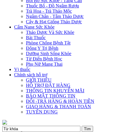
Bồi Bổ Sức Khỏe - Tăng Cân
Thuốc Bổ - Đồ Ngâm Rượu
Trà Hoa - Trà Thảo Mộc
Ngâm Chân - Tắm Thảo Dược
Cây & Hạt Giống Thảo Dược
Cẩm Nang Sức Khỏe
Thảo Dược Và Sức Khỏe
Bài Thuốc
Phòng Chống Bệnh Tật
Đông Y Trị Bệnh
Dưỡng Sinh Sống Khỏe
Từ Điển Bệnh Học
Phụ Nữ Mang Thai
Vị thuốc
Chính sách hỗ trợ
GIỚI THIỆU
HỖ TRỢ ĐẶT HÀNG
THÔNG TIN KHUYẾN MÃI
BẢO MẬT THÔNG TIN
ĐỔI -TRẢ HÀNG & HOÀN TIỀN
GIAO HÀNG & THANH TOÁN
TUYỂN DỤNG