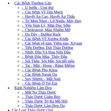
+
Các Bệnh Thường Gặp
- U bướu - Ung thư
- Các bệnh Về Tim Mạch
- Huyết Áp Cao, Huyết Áp Thấp
- Trị Mụn Nhọt - Lở Ngứa- Mày Đay
- Yếu Sinh Lý, Mãn Dục Sớm
- Cholesterol, Máu Nhiễm Mỡ
- Dạ Dày - Đường Ruột
- Các Bệnh Về Xương Khớp
- Các bệnh về gan: Viêm gan, Xơ gan
- Tiểu Đường, Đái Tháo Đường
- Nhức Đầu Và Đau Nửa Đầu
- Bệnh Đậu Mùa, Thủy Đậu
- Sỏi Thận, Sỏi Mật, Sỏi tiết niệu
- Tai - Mũi - Họng - Răng Miệng
- Các Bệnh Phụ Khoa
- Các Bệnh Ngoài Da
- Suy Nhược - Mất Ngủ
- Các Bệnh Ở Trẻ Em
+
Kinh Nghiệm Làm Đẹp
- Mặt Nạ Thảo Dược
- Thảo Dược Giảm Béo
- Thảo Dược Trị Ra Mồ Hôi
- Thảo Dược Làm Đẹp Da
Các Loại Thảo Dược Quý