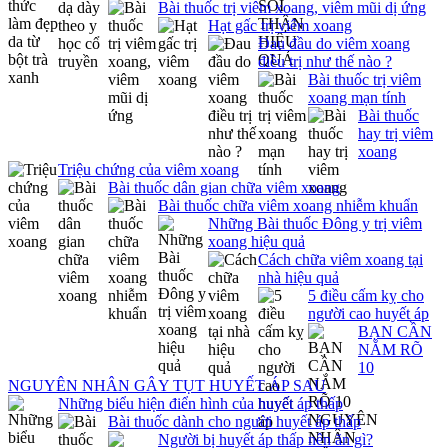
Bài thuốc trị viêm xoang, viêm mũi dị ứng
Hạt gấc trị viêm xoang
Đau đầu do viêm xoang
điều trị như thế nào ?
Bài thuốc trị viêm
xoang mạn tính
Bài thuốc
hay trị viêm
xoang
Triệu chứng của viêm xoang
Bài thuốc dân gian chữa viêm xoang
Bài thuốc chữa viêm xoang nhiễm khuẩn
Những Bài thuốc Đông y trị viêm
xoang hiệu quả
Cách chữa viêm xoang tại
nhà hiệu quả
5 điều cấm kỵ cho
người cao huyết áp
BẠN CẦN
NẮM RÕ
10
NGUYÊN NHÂN GÂY TỤT HUYẾT ÁP SAU
Những biểu hiện điển hình của huyết áp thấp
Bài thuốc dành cho người huyết áp thấp
Người bị huyết áp thấp nên ăn gì?