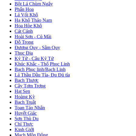
Bột Lá Chùm Ngây
Phấn Hoa
Lá Vối Khô
Hạ Khô Thảo Nam
Hoa Hòe Khô
Cát Cánh
Hoài Sơn - Củ Mài
Đỗ Trọng
Đương Quy - Sâm Quy
Thục Địa
Kỷ Tử - Câu Kỷ Tử
Khúc Khắc - Thổ Phục Linh
Bạch Phục linh/Bạch Linh
Lá Thầu Dầu Tía- Đu Đủ tía
Bạch Thược
Cây Tơm Trơng
Hạt Sen
Hoàng Kỳ
Bạch Truật
Toan Táo Nhân
Huyết Giác
Sơn Thù Du
Chỉ Thực
Kinh Giới
Mạch Môn Đông