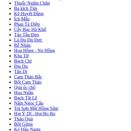
Thuốc Ngâm Chân
Ba kích Tím
Kê Huyết Đằng
Ích Mẫu
Phan Tả Diệp
Cây Bạc Hà Khô
Táo Tầu Đen
Lá Đu Đủ Đực
Rễ Nhàu
Hoa Hồng - Nụ Hồng
Kha Tử
Bạch Chỉ
Địa Du
Tân Di
Cam Thảo Bắc
Bột Cam Thảo
Quả óc chó
Hoa Ngâu
Bạch Tật Lê
Nấm Ngọc Cẩu
Trà Sơn Mật Hồng Sâm
Hạt Ý Dĩ - Hạt Bo Bo
Thảo Quả
Bột Gừng
Ké Đầu Ngựa