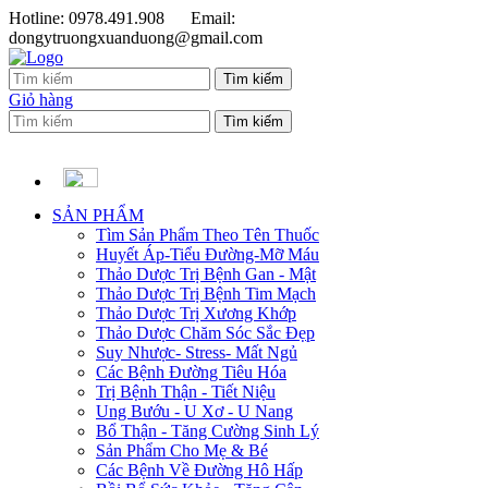
Hotline: 0978.491.908
Email:
dongytruongxuanduong@gmail.com
Giỏ hàng
SẢN PHẨM
Tìm Sản Phẩm Theo Tên Thuốc
Huyết Áp-Tiểu Đường-Mỡ Máu
Thảo Dược Trị Bệnh Gan - Mật
Thảo Dược Trị Bệnh Tim Mạch
Thảo Dược Trị Xương Khớp
Thảo Dược Chăm Sóc Sắc Đẹp
Suy Nhược- Stress- Mất Ngủ
Các Bệnh Đường Tiêu Hóa
Trị Bệnh Thận - Tiết Niệu
Ung Bướu - U Xơ - U Nang
Bổ Thận - Tăng Cường Sinh Lý
Sản Phẩm Cho Mẹ & Bé
Các Bệnh Về Đường Hô Hấp