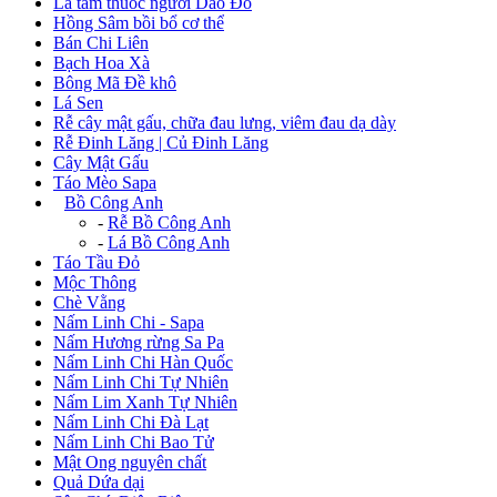
Lá tắm thuốc người Dao Đỏ
Hồng Sâm bồi bổ cơ thể
Bán Chi Liên
Bạch Hoa Xà
Bông Mã Đề khô
Lá Sen
Rễ cây mật gấu, chữa đau lưng, viêm đau dạ dày
Rễ Đinh Lăng | Củ Đinh Lăng
Cây Mật Gấu
Táo Mèo Sapa
+
Bồ Công Anh
-
Rễ Bồ Công Anh
-
Lá Bồ Công Anh
Táo Tầu Đỏ
Mộc Thông
Chè Vằng
Nấm Linh Chi - Sapa
Nấm Hương rừng Sa Pa
Nấm Linh Chi Hàn Quốc
Nấm Linh Chi Tự Nhiên
Nấm Lim Xanh Tự Nhiên
Nấm Linh Chi Đà Lạt
Nấm Linh Chi Bao Tử
Mật Ong nguyên chất
Quả Dứa dại