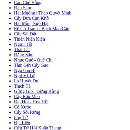
Cao Chè Vằng
Đan Sâm
Hạt Muồng | Thảo Quyết Minh
Cây Dừa Cạn Khô
Hạt Mùi | Ngò Hạt
Rễ Cỏ Tranh - Bạch Mao Căn
Cây Sài Đất
Thiên Niên Kiện
Ngưu Tất
Thài Lài
Đẳng Sâm
Nhục Quế - Quế Chi
Tầm Gửi Cây Gạo
Ngũ Gia Bì
Ngũ Vị Tử
Lá Huyết Dụ
Trạch Tả
Gừng Gió - Gừng Rừng
Cây Râu Mèo
Đại Hồi - Hoa Hồi
Cỏ Xước
Cây Sói Rừng
Phụ Tử
Địa Liền
Cửu Tử Hồi Xuân Thang