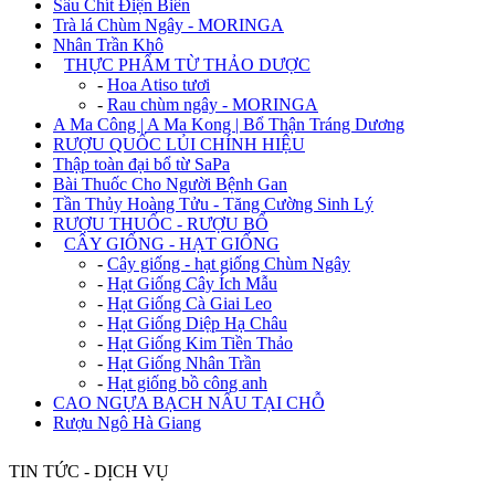
Sâu Chít Điện Biên
Trà lá Chùm Ngây - MORINGA
Nhân Trần Khô
+
THỰC PHẨM TỪ THẢO DƯỢC
-
Hoa Atiso tươi
-
Rau chùm ngây - MORINGA
A Ma Công | A Ma Kong | Bổ Thận Tráng Dương
RƯỢU QUỐC LỦI CHÍNH HIỆU
Thập toàn đại bổ từ SaPa
Bài Thuốc Cho Người Bệnh Gan
Tần Thủy Hoàng Tửu - Tăng Cường Sinh Lý
RƯỢU THUỐC - RƯỢU BỔ
+
CÂY GIỐNG - HẠT GIỐNG
-
Cây giống - hạt giống Chùm Ngây
-
Hạt Giống Cây Ích Mẫu
-
Hạt Giống Cà Giai Leo
-
Hạt Giống Diệp Hạ Châu
-
Hạt Giống Kim Tiền Thảo
-
Hạt Giống Nhân Trần
-
Hạt giống bồ công anh
CAO NGỰA BẠCH NẤU TẠI CHỖ
Rượu Ngô Hà Giang
TIN TỨC - DỊCH VỤ