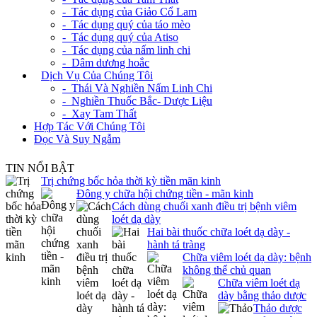
- Tác dụng của Giảo Cổ Lam
- Tác dụng quý của táo mèo
- Tác dụng quý của Atiso
- Tác dụng của nấm linh chi
- Dâm dương hoắc
+
Dịch Vụ Của Chúng Tôi
- Thái Và Nghiền Nấm Linh Chi
- Nghiền Thuốc Bắc- Dược Liệu
- Xay Tam Thất
Hợp Tác Với Chúng Tôi
Đọc Và Suy Ngẫm
TIN NỔI BẬT
Trị chứng bốc hỏa thời kỳ tiền mãn kinh
Đông y chữa hội chứng tiền - mãn kinh
Cách dùng chuối xanh điều trị bệnh viêm
loét dạ dày
Hai bài thuốc chữa loét dạ dày -
hành tá tràng
Chữa viêm loét dạ dày: bệnh
không thể chủ quan
Chữa viêm loét dạ
dày bằng thảo dược
Thảo dược