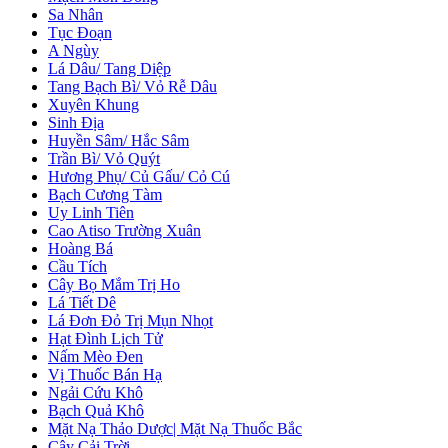
Sa Nhân
Tục Đoạn
A Ngùy
Lá Dâu/ Tang Diệp
Tang Bạch Bì/ Vỏ Rễ Dâu
Xuyên Khung
Sinh Địa
Huyền Sâm/ Hắc Sâm
Trần Bì/ Vỏ Quýt
Hương Phụ/ Củ Gấu/ Cỏ Cú
Bạch Cương Tàm
Uy Linh Tiên
Cao Atiso Trường Xuân
Hoàng Bá
Cầu Tích
Cây Bọ Mắm Trị Ho
Lá Tiết Dê
Lá Đơn Đỏ Trị Mụn Nhọt
Hạt Đình Lịch Tử
Nấm Mèo Đen
Vị Thuốc Bán Hạ
Ngải Cứu Khô
Bạch Quả Khô
Mặt Nạ Thảo Dược| Mặt Nạ Thuốc Bắc
Cây Cải Trời