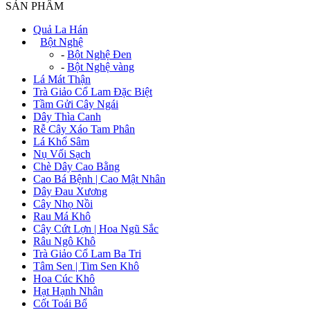
SẢN PHẨM
Quả La Hán
+
Bột Nghệ
-
Bột Nghệ Đen
-
Bột Nghệ vàng
Lá Mát Thận
Trà Giảo Cổ Lam Đặc Biệt
Tầm Gửi Cây Ngái
Dây Thìa Canh
Rễ Cây Xáo Tam Phân
Lá Khổ Sâm
Nụ Vối Sạch
Chè Dây Cao Bằng
Cao Bá Bệnh | Cao Mật Nhân
Dây Đau Xương
Cây Nhọ Nồi
Rau Má Khô
Cây Cứt Lợn | Hoa Ngũ Sắc
Râu Ngô Khô
Trà Giảo Cổ Lam Ba Tri
Tâm Sen | Tim Sen Khô
Hoa Cúc Khô
Hạt Hạnh Nhân
Cốt Toái Bổ