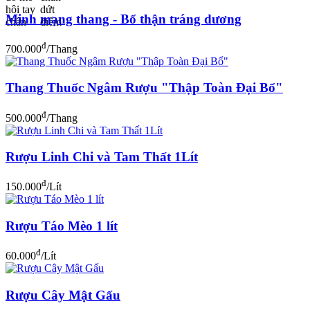
Minh mạng thang - Bổ thận tráng dương
đ
700.000
/Thang
Thang Thuốc Ngâm Rượu "Thập Toàn Đại Bổ"
đ
500.000
/Thang
Rượu Linh Chi và Tam Thất 1Lít
đ
150.000
/Lít
Rượu Táo Mèo 1 lít
đ
60.000
/Lít
Rượu Cây Mật Gấu