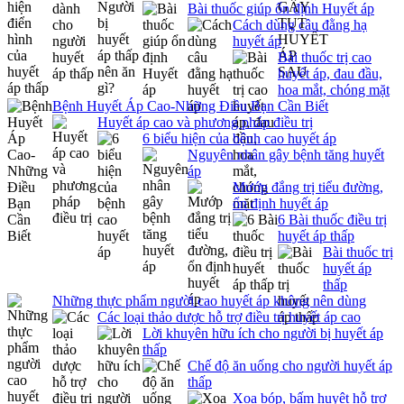
Bài thuốc giúp ổn định Huyết áp
Cách dùng câu đằng hạ
huyết áp
Bài thuốc trị cao
huyết áp, đau đầu,
hoa mắt, chóng mặt
Bệnh Huyết Áp Cao-Những Điều Bạn Cần Biết
Huyết áp cao và phương pháp điều trị
6 biểu hiện của bệnh cao huyết áp
Nguyên nhân gây bệnh tăng huyết
áp
Mướp đắng trị tiểu đường,
ổn định huyết áp
6 Bài thuốc điều trị
huyết áp thấp
Bài thuốc trị
huyết áp
thấp
Những thực phẩm người cao huyết áp không nên dùng
Các loại thảo dược hỗ trợ điều trị huyết áp cao
Lời khuyên hữu ích cho người bị huyết áp
thấp
Chế độ ăn uống cho người huyết áp
thấp
Xoa bóp, bấm huyệt hỗ trợ