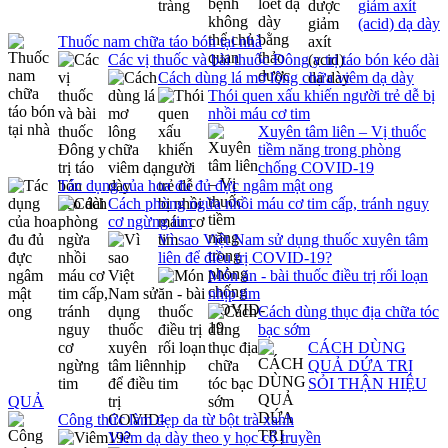
giảm axít
(acid) dạ dày
Thuốc nam chữa táo bón tại nhà
Các vị thuốc và bài thuốc Đông y trị táo bón kéo dài
Cách dùng lá mơ lông chữa viêm dạ dày
Thói quen xấu khiến người trẻ dễ bị
nhồi máu cơ tim
Xuyên tâm liên – Vị thuốc
tiềm năng trong phòng
chống COVID-19
Tác dụng của hoa đu đủ đực ngâm mật ong
Cách phòng ngừa nhồi máu cơ tim cấp, tránh nguy
cơ ngừng tim
Vì sao Việt Nam sử dụng thuốc xuyên tâm
liên để điều trị COVID-19?
Món ăn - bài thuốc điều trị rối loạn
nhịp tim
Cách dùng thục địa chữa tóc
bạc sớm
CÁCH DÙNG
QUẢ DỨA TRỊ
SỎI THẬN HIỆU
QUẢ
Công thức làm đẹp da từ bột trà xanh
Viêm dạ dày theo y học cổ truyền