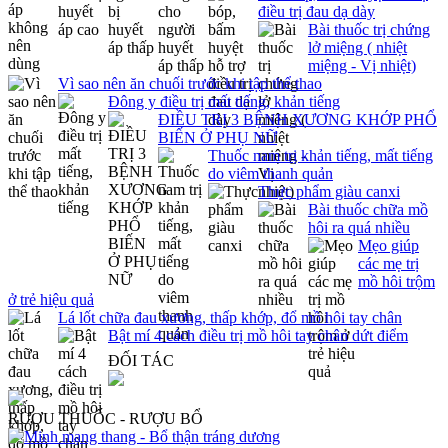
điều trị đau dạ dày
Bài thuốc trị chứng
lở miệng ( nhiệt
miệng - Vị nhiệt)
Vì sao nên ăn chuối trước khi tập thể thao
Đông y điều trị mất tiếng, khản tiếng
ĐIỀU TRỊ 3 BỆNH XƯƠNG KHỚP PHỔ
BIẾN Ở PHỤ NỮ
Thuốc nam trị khản tiếng, mất tiếng
do viêm thanh quản
Thực phẩm giàu canxi
Bài thuốc chữa mồ
hôi ra quá nhiều
Mẹo giúp
các mẹ trị
mồ hôi trộm
ở trẻ hiệu quả
Lá lốt chữa đau xương, thấp khớp, đổ mồ hôi tay chân
Bật mí 4 cách điều trị mồ hôi tay chân dứt điểm
ĐỐI TÁC
RƯỢU THUỐC - RƯỢU BỔ