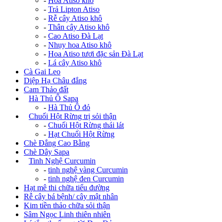
-
Hoa Atiso khô
-
Trả Lipton Atiso
-
Rễ cây Atiso khô
-
Thân cây Atiso khô
-
Cao Atiso Đà Lạt
-
Nhụy hoa Atiso khô
-
Hoa Atiso tươi đặc sản Đà Lạt
-
Lá cây Atiso khô
Cà Gai Leo
Diệp Hạ Châu đắng
Cam Thảo đất
+
Hà Thủ Ô Sapa
-
Hà Thủ Ô đỏ
+
Chuối Hột Rừng trị sỏi thận
-
Chuối Hột Rừng thái lát
-
Hạt Chuối Hột Rừng
Chè Đắng Cao Bằng
Chè Dây Sapa
+
Tinh Nghệ Curcumin
-
tinh nghệ vàng Curcumin
-
tinh nghệ đen Curcumin
Hạt mê thi chữa tiểu đường
Rễ cây bá bệnh/ cây mật nhân
Kim tiền thảo chữa sỏi thận
Sâm Ngọc Linh thiên nhiên