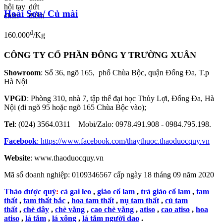
Hoài Sơn/ Củ mài
đ
160.000
/Kg
CÔNG TY CỔ PHẦN ĐÔNG Y TRƯỜNG XUÂN
Showroom
: Số 36, ngõ 165, phố Chùa Bộc, quận Đống Đa, T.p
Hà Nội
VPGD
: Phòng 310, nhà 7, tập thể đại học Thủy Lợi, Đống Đa, Hà
Nội (đi ngõ 95 hoặc ngõ 165 Chùa Bộc vào);
Tel
: (024) 3564.0311 Mobi/Zalo: 0978.491.908 - 0984.795.198.
Facebook
:
https://www.facebook.com/thaythuoc.thaoduocquy.vn
Website
: www.thaoduocquy.vn
Mã số doanh nghiệp:
0109346567 cấp ngày 18 tháng 09 năm 2020
Thảo dược quý
:
cà gai leo
,
giảo cổ lam
,
trà giảo cổ lam
,
tam
thất
,
tam thất bắc
,
hoa tam thất
,
nụ tam thất
,
củ tam
thất
,
chè dây
,
chè vằng
,
cao chè vằng
,
atiso
,
cao atiso
,
hoa
atiso
,
lá tắm
,
lá xông
,
lá tắm người dao
.