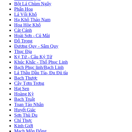
Bột Lá Chùm Ngây
Phấn Hoa
Lá Vối Khô
Hạ Khô Thảo Nam
Hoa Hòe Khô
Cát Cánh
Hoài Sơn - Củ Mài
Đỗ Trọng
Đương Quy - Sâm Quy
Thục Địa
Kỷ Tử - Câu Kỷ Tử
Khúc Khắc - Thổ Phục Linh
Bạch Phục linh/Bạch Linh
Lá Thầu Dầu Tía- Đu Đủ tía
Bạch Thược
Cây Tơm Trơng
Hạt Sen
Hoàng Kỳ
Bạch Truật
Toan Táo Nhân
Huyết Giác
Sơn Thù Du
Chỉ Thực
Kinh Giới
Mạch Môn Đông