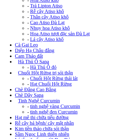
-
Hoa Atiso khô
-
Trả Lipton Atiso
-
Rễ cây Atiso khô
-
Thân cây Atiso khô
-
Cao Atiso Đà Lạt
-
Nhụy hoa Atiso khô
-
Hoa Atiso tươi đặc sản Đà Lạt
-
Lá cây Atiso khô
Cà Gai Leo
Diệp Hạ Châu đắng
Cam Thảo đất
+
Hà Thủ Ô Sapa
-
Hà Thủ Ô đỏ
+
Chuối Hột Rừng trị sỏi thận
-
Chuối Hột Rừng thái lát
-
Hạt Chuối Hột Rừng
Chè Đắng Cao Bằng
Chè Dây Sapa
+
Tinh Nghệ Curcumin
-
tinh nghệ vàng Curcumin
-
tinh nghệ đen Curcumin
Hạt mê thi chữa tiểu đường
Rễ cây bá bệnh/ cây mật nhân
Kim tiền thảo chữa sỏi thận
Sâm Ngọc Linh thiên nhiên