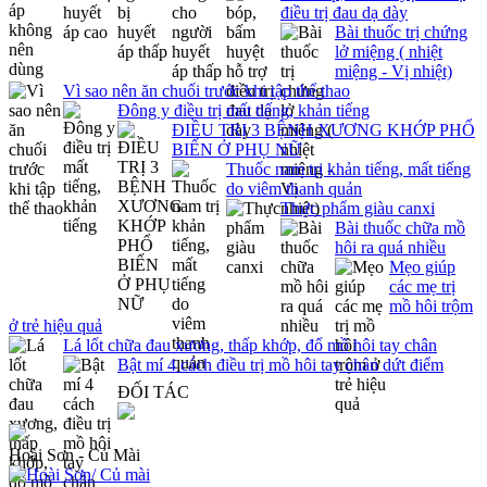
điều trị đau dạ dày
Bài thuốc trị chứng
lở miệng ( nhiệt
miệng - Vị nhiệt)
Vì sao nên ăn chuối trước khi tập thể thao
Đông y điều trị mất tiếng, khản tiếng
ĐIỀU TRỊ 3 BỆNH XƯƠNG KHỚP PHỔ
BIẾN Ở PHỤ NỮ
Thuốc nam trị khản tiếng, mất tiếng
do viêm thanh quản
Thực phẩm giàu canxi
Bài thuốc chữa mồ
hôi ra quá nhiều
Mẹo giúp
các mẹ trị
mồ hôi trộm
ở trẻ hiệu quả
Lá lốt chữa đau xương, thấp khớp, đổ mồ hôi tay chân
Bật mí 4 cách điều trị mồ hôi tay chân dứt điểm
ĐỐI TÁC
Hoài Sơn - Củ Mài