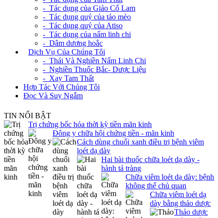
- Tác dụng của Giảo Cổ Lam
- Tác dụng quý của táo mèo
- Tác dụng quý của Atiso
- Tác dụng của nấm linh chi
- Dâm dương hoắc
+
Dịch Vụ Của Chúng Tôi
- Thái Và Nghiền Nấm Linh Chi
- Nghiền Thuốc Bắc- Dược Liệu
- Xay Tam Thất
Hợp Tác Với Chúng Tôi
Đọc Và Suy Ngẫm
TIN NỔI BẬT
Trị chứng bốc hỏa thời kỳ tiền mãn kinh
Đông y chữa hội chứng tiền - mãn kinh
Cách dùng chuối xanh điều trị bệnh viêm
loét dạ dày
Hai bài thuốc chữa loét dạ dày -
hành tá tràng
Chữa viêm loét dạ dày: bệnh
không thể chủ quan
Chữa viêm loét dạ
dày bằng thảo dược
Thảo dược