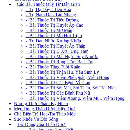
+
Các Bài Thuốc Qúy Từ Dân Gian
- Trị Dạ Dày - Tiêu Hóa
- Trị Nám Da - Tàn Nhang
- Bài Thuốc Trị Tiểu Đường
- Bài Thuốc Trị Huyết Áp Cao
- Bài Thuốc Trị Mỡ Máu
- Bài Thuốc Trị Mồ Hôi Trộm
- Trị Đau Nhức Xương Khớp
- Bài Thuốc Trị Huyết Áp Thấp
- Bài Thuốc Trị U Xơ - Ung Thư
- Bài Thuốc Trị Mất Ngủ - Suy Nhược
- Bài Thuốc Trị Rụng Tóc, Bạc Tóc
- Bài Thuốc Tăng Tuổi Xuân
- Bài Thuốc Trị Thận Hư, Yếu Sinh Lý
- Bài Thuốc Trị Viêm Phế Quản, Viêm Họng
- Bài Thuốc Trị Các Bệnh Về Gan
- Bài Thuốc Trị Sỏi Mật, Sỏi Thận, Sỏi Tiết Niệu
- Bài Thuốc Trị Các Bệnh Phụ Nữ
- Bài Thuốc Trị Viêm Xoang, Viêm Mũi, Viêm Họng
Những Thực Phẩm Kỵ Nhau
Mẹo Dùng Thảo Dược Hiệu Quả
Chế Biến Trà Hoa-Trà Thảo Mộc
Sức Khỏe Và Đời Sống
+
Tác Dụng Của Thảo Dược
- Tác dụng của Tam Thất