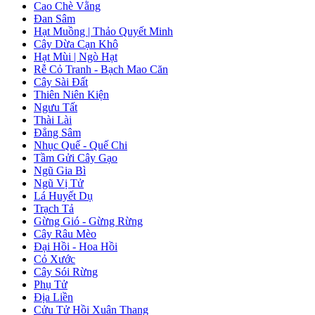
Cao Chè Vằng
Đan Sâm
Hạt Muồng | Thảo Quyết Minh
Cây Dừa Cạn Khô
Hạt Mùi | Ngò Hạt
Rễ Cỏ Tranh - Bạch Mao Căn
Cây Sài Đất
Thiên Niên Kiện
Ngưu Tất
Thài Lài
Đẳng Sâm
Nhục Quế - Quế Chi
Tầm Gửi Cây Gạo
Ngũ Gia Bì
Ngũ Vị Tử
Lá Huyết Dụ
Trạch Tả
Gừng Gió - Gừng Rừng
Cây Râu Mèo
Đại Hồi - Hoa Hồi
Cỏ Xước
Cây Sói Rừng
Phụ Tử
Địa Liền
Cửu Tử Hồi Xuân Thang