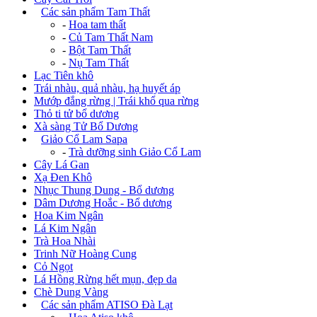
+
Các sản phẩm Tam Thất
-
Hoa tam thất
-
Củ Tam Thất Nam
-
Bột Tam Thất
-
Nụ Tam Thất
Lạc Tiên khô
Trái nhàu, quả nhàu, hạ huyết áp
Mướp đắng rừng | Trái khổ qua rừng
Thỏ ti tử bổ dương
Xà sàng Tử Bổ Dương
+
Giảo Cổ Lam Sapa
-
Trà dưỡng sinh Giảo Cổ Lam
Cây Lá Gan
Xạ Đen Khô
Nhục Thung Dung - Bổ dương
Dâm Dương Hoắc - Bổ dương
Hoa Kim Ngân
Lá Kim Ngân
Trà Hoa Nhài
Trinh Nữ Hoàng Cung
Cỏ Ngọt
Lá Hồng Rừng hết mụn, đẹp da
Chè Dung Vàng
+
Các sản phẩm ATISO Đà Lạt