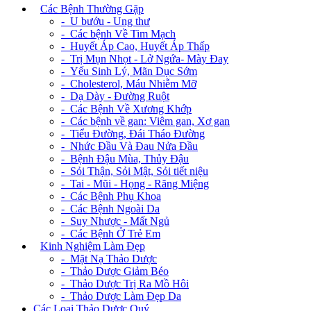
+
Các Bệnh Thường Gặp
- U bướu - Ung thư
- Các bệnh Về Tim Mạch
- Huyết Áp Cao, Huyết Áp Thấp
- Trị Mụn Nhọt - Lở Ngứa- Mày Đay
- Yếu Sinh Lý, Mãn Dục Sớm
- Cholesterol, Máu Nhiễm Mỡ
- Dạ Dày - Đường Ruột
- Các Bệnh Về Xương Khớp
- Các bệnh về gan: Viêm gan, Xơ gan
- Tiểu Đường, Đái Tháo Đường
- Nhức Đầu Và Đau Nửa Đầu
- Bệnh Đậu Mùa, Thủy Đậu
- Sỏi Thận, Sỏi Mật, Sỏi tiết niệu
- Tai - Mũi - Họng - Răng Miệng
- Các Bệnh Phụ Khoa
- Các Bệnh Ngoài Da
- Suy Nhược - Mất Ngủ
- Các Bệnh Ở Trẻ Em
+
Kinh Nghiệm Làm Đẹp
- Mặt Nạ Thảo Dược
- Thảo Dược Giảm Béo
- Thảo Dược Trị Ra Mồ Hôi
- Thảo Dược Làm Đẹp Da
Các Loại Thảo Dược Quý