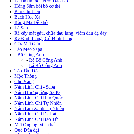
Lá tắm thuốc người Dao Đỏ
Hồng Sâm bồi bổ cơ thể
Bán Chi Liên
Bạch Hoa Xà
Bông Mã Đề khô
Lá Sen
Rễ cây mật gấu, chữa đau lưng, viêm đau dạ dày
Rễ Đinh Lăng | Củ Đinh Lăng
Cây Mật Gấu
Táo Mèo Sapa
+
Bồ Công Anh
-
Rễ Bồ Công Anh
-
Lá Bồ Công Anh
Táo Tầu Đỏ
Mộc Thông
Chè Vằng
Nấm Linh Chi - Sapa
Nấm Hương rừng Sa Pa
Nấm Linh Chi Hàn Quốc
Nấm Linh Chi Tự Nhiên
Nấm Lim Xanh Tự Nhiên
Nấm Linh Chi Đà Lạt
Nấm Linh Chi Bao Tử
Mật Ong nguyên chất
Quả Dứa dại