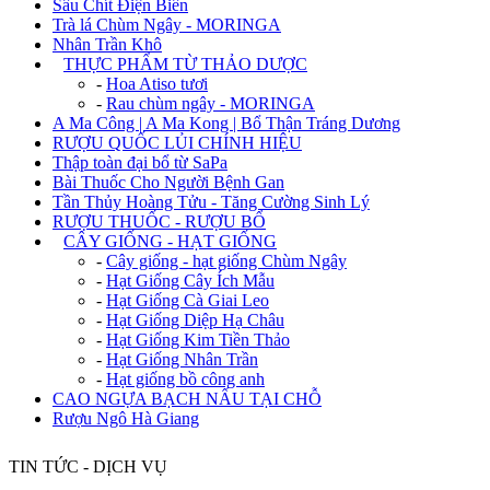
Sâu Chít Điện Biên
Trà lá Chùm Ngây - MORINGA
Nhân Trần Khô
+
THỰC PHẨM TỪ THẢO DƯỢC
-
Hoa Atiso tươi
-
Rau chùm ngây - MORINGA
A Ma Công | A Ma Kong | Bổ Thận Tráng Dương
RƯỢU QUỐC LỦI CHÍNH HIỆU
Thập toàn đại bổ từ SaPa
Bài Thuốc Cho Người Bệnh Gan
Tần Thủy Hoàng Tửu - Tăng Cường Sinh Lý
RƯỢU THUỐC - RƯỢU BỔ
+
CÂY GIỐNG - HẠT GIỐNG
-
Cây giống - hạt giống Chùm Ngây
-
Hạt Giống Cây Ích Mẫu
-
Hạt Giống Cà Giai Leo
-
Hạt Giống Diệp Hạ Châu
-
Hạt Giống Kim Tiền Thảo
-
Hạt Giống Nhân Trần
-
Hạt giống bồ công anh
CAO NGỰA BẠCH NẤU TẠI CHỖ
Rượu Ngô Hà Giang
TIN TỨC - DỊCH VỤ