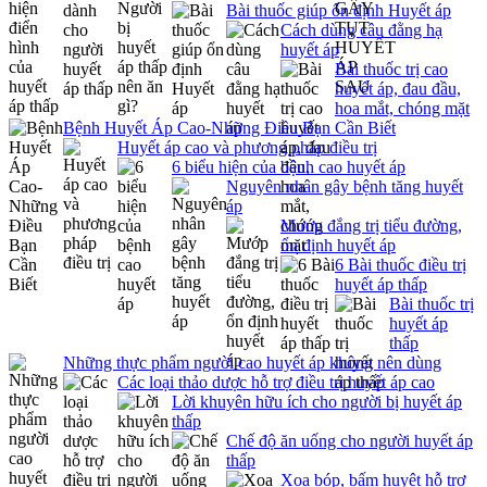
Bài thuốc giúp ổn định Huyết áp
Cách dùng câu đằng hạ
huyết áp
Bài thuốc trị cao
huyết áp, đau đầu,
hoa mắt, chóng mặt
Bệnh Huyết Áp Cao-Những Điều Bạn Cần Biết
Huyết áp cao và phương pháp điều trị
6 biểu hiện của bệnh cao huyết áp
Nguyên nhân gây bệnh tăng huyết
áp
Mướp đắng trị tiểu đường,
ổn định huyết áp
6 Bài thuốc điều trị
huyết áp thấp
Bài thuốc trị
huyết áp
thấp
Những thực phẩm người cao huyết áp không nên dùng
Các loại thảo dược hỗ trợ điều trị huyết áp cao
Lời khuyên hữu ích cho người bị huyết áp
thấp
Chế độ ăn uống cho người huyết áp
thấp
Xoa bóp, bấm huyệt hỗ trợ