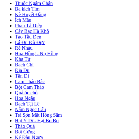
Thuốc Ngâm Chân
Ba kích Tím
Kê Huyết Đằng
Ích Mẫu
Phan Tả Diệp
Cây Bạc Hà Khô
Táo Tầu Đen
Lá Đu Đủ Đực
Rễ Nhàu
Hoa Hồng - Nụ Hồng
Kha Tử
Bạch Chỉ
Địa Du
Tân Di
Cam Thảo Bắc
Bột Cam Thảo
Quả óc chó
Hoa Ngâu
Bạch Tật Lê
Nấm Ngọc Cẩu
Trà Sơn Mật Hồng Sâm
Hạt Ý Dĩ - Hạt Bo Bo
Thảo Quả
Bột Gừng
Ké Đầu Ngựa