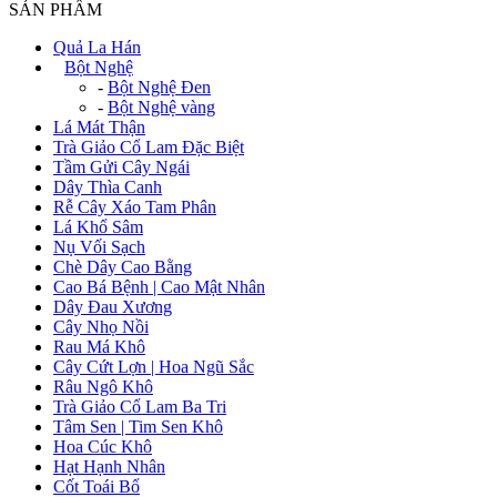
SẢN PHẨM
Quả La Hán
+
Bột Nghệ
-
Bột Nghệ Đen
-
Bột Nghệ vàng
Lá Mát Thận
Trà Giảo Cổ Lam Đặc Biệt
Tầm Gửi Cây Ngái
Dây Thìa Canh
Rễ Cây Xáo Tam Phân
Lá Khổ Sâm
Nụ Vối Sạch
Chè Dây Cao Bằng
Cao Bá Bệnh | Cao Mật Nhân
Dây Đau Xương
Cây Nhọ Nồi
Rau Má Khô
Cây Cứt Lợn | Hoa Ngũ Sắc
Râu Ngô Khô
Trà Giảo Cổ Lam Ba Tri
Tâm Sen | Tim Sen Khô
Hoa Cúc Khô
Hạt Hạnh Nhân
Cốt Toái Bổ