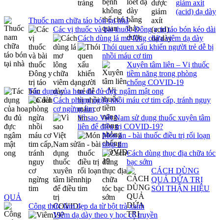
giảm axít
(acid) dạ dày
Thuốc nam chữa táo bón tại nhà
Các vị thuốc và bài thuốc Đông y trị táo bón kéo dài
Cách dùng lá mơ lông chữa viêm dạ dày
Thói quen xấu khiến người trẻ dễ bị
nhồi máu cơ tim
Xuyên tâm liên – Vị thuốc
tiềm năng trong phòng
chống COVID-19
Tác dụng của hoa đu đủ đực ngâm mật ong
Cách phòng ngừa nhồi máu cơ tim cấp, tránh nguy
cơ ngừng tim
Vì sao Việt Nam sử dụng thuốc xuyên tâm
liên để điều trị COVID-19?
Món ăn - bài thuốc điều trị rối loạn
nhịp tim
Cách dùng thục địa chữa tóc
bạc sớm
CÁCH DÙNG
QUẢ DỨA TRỊ
SỎI THẬN HIỆU
QUẢ
Công thức làm đẹp da từ bột trà xanh
Viêm dạ dày theo y học cổ truyền