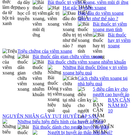
Bài thuốc trị viêm xoang, viêm mũi dị ứng
Hạt gấc trị viêm xoang
Đau đầu do viêm xoang
điều trị như thế nào ?
Bài thuốc trị viêm
xoang mạn tính
Bài thuốc
hay trị viêm
xoang
Triệu chứng của viêm xoang
Bài thuốc dân gian chữa viêm xoang
Bài thuốc chữa viêm xoang nhiễm khuẩn
Những Bài thuốc Đông y trị viêm
xoang hiệu quả
Cách chữa viêm xoang tại
nhà hiệu quả
5 điều cấm kỵ cho
người cao huyết áp
BẠN CẦN
NẮM RÕ
10
NGUYÊN NHÂN GÂY TỤT HUYẾT ÁP SAU
Những biểu hiện điển hình của huyết áp thấp
Bài thuốc dành cho người huyết áp thấp
Người bị huyết áp thấp nên ăn gì?