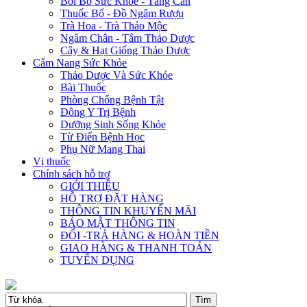
Bồi Bổ Sức Khỏe - Tăng Cân
Thuốc Bổ - Đồ Ngâm Rượu
Trà Hoa - Trà Thảo Mộc
Ngâm Chân - Tắm Thảo Dược
Cây & Hạt Giống Thảo Dược
Cẩm Nang Sức Khỏe
Thảo Dược Và Sức Khỏe
Bài Thuốc
Phòng Chống Bệnh Tật
Đông Y Trị Bệnh
Dưỡng Sinh Sống Khỏe
Từ Điển Bệnh Học
Phụ Nữ Mang Thai
Vị thuốc
Chính sách hỗ trợ
GIỚI THIỆU
HỖ TRỢ ĐẶT HÀNG
THÔNG TIN KHUYẾN MÃI
BẢO MẬT THÔNG TIN
ĐỔI -TRẢ HÀNG & HOÀN TIỀN
GIAO HÀNG & THANH TOÁN
TUYỂN DỤNG