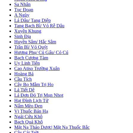
Sa Nhân
Tục Đoạn
A Ngùy
Lá Dâu/ Tang Diệp
Tang Bạch Bì/ Vỏ Rễ Dâu
Xuyên Khung
Sinh Địa
Huyền Sâm/ Hắc Sâm
Trần Bì/ Vỏ Quýt
Hương Phụ/ Củ Gấu/ Cỏ Cú
Bạch Cương Tàm
Uy Linh Tiên
Cao Atiso Trường Xuân
Hoàng Bá
Cầu Tích
Cây Bọ Mắm Trị Ho
Lá Tiết Dê
Lá Đơn Đỏ Trị Mụn Nhọt
Hạt Đình Lịch Tử
Nấm Mèo Đen
Vị Thuốc Bán Hạ
Ngải Cứu Khô
Bạch Quả Khô
Mặt Nạ Thảo Dược| Mặt Nạ Thuốc Bắc
Cây Cải Trời