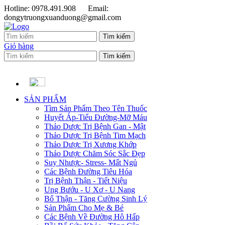
Hotline: 0978.491.908
Email:
dongytruongxuanduong@gmail.com
Giỏ hàng
SẢN PHẨM
Tìm Sản Phẩm Theo Tên Thuốc
Huyết Áp-Tiểu Đường-Mỡ Máu
Thảo Dược Trị Bệnh Gan - Mật
Thảo Dược Trị Bệnh Tim Mạch
Thảo Dược Trị Xương Khớp
Thảo Dược Chăm Sóc Sắc Đẹp
Suy Nhược- Stress- Mất Ngủ
Các Bệnh Đường Tiêu Hóa
Trị Bệnh Thận - Tiết Niệu
Ung Bướu - U Xơ - U Nang
Bổ Thận - Tăng Cường Sinh Lý
Sản Phẩm Cho Mẹ & Bé
Các Bệnh Về Đường Hô Hấp