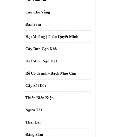
Cao Chè Vằng
Đan Sâm
Hạt Muồng | Thảo Quyết Minh
Cây Dừa Cạn Khô
Hạt Mùi | Ngò Hạt
Rễ Cỏ Tranh - Bạch Mao Căn
Cây Sài Đất
Thiên Niên Kiện
Ngưu Tất
Thài Lài
Đẳng Sâm