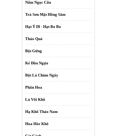
Nấm Ngọc Cẩu
Trà Sơn Mật Hồng Sâm
Hạt Ý Dĩ - Hạt Bo Bo
Thảo Quả
Bột Gừng
Ké Đầu Ngựa
Bột Lá Chùm Ngây
Phấn Hoa
Lá Vối Khô
Hạ Khô Thảo Nam
Hoa Hòe Khô
Cát Cánh