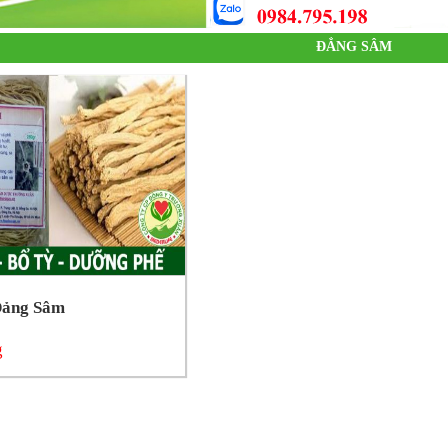
ĐẲNG SÂM
Đảng Sâm
g