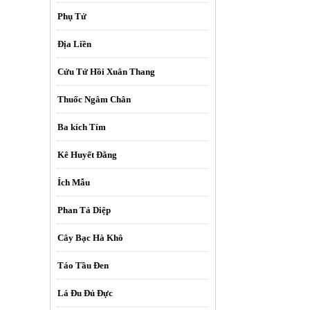
Phụ Tử
Địa Liền
Cửu Tử Hồi Xuân Thang
Thuốc Ngâm Chân
Ba kích Tím
Kê Huyết Đằng
Ích Mẫu
Phan Tả Diệp
Cây Bạc Hà Khô
Táo Tầu Đen
Lá Đu Đủ Đực