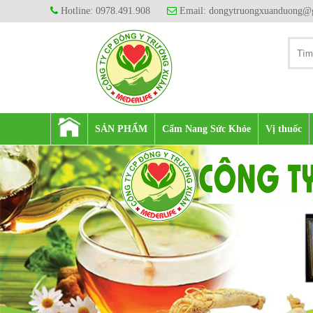
Hotline: 0978.491.908
Email: dongytruongxuanduong@
SẢN PHẨM
Cẩm Nang Sức Khỏe
Vị thuốc