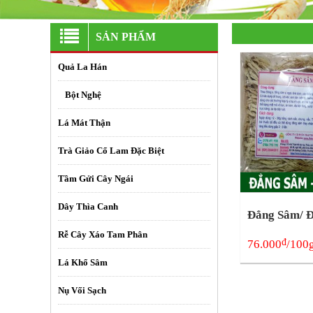
SẢN PHẨM
Quả La Hán
+
Bột Nghệ
Lá Mát Thận
Trà Giảo Cổ Lam Đặc Biệt
Tầm Gửi Cây Ngái
Dây Thìa Canh
Đẳng Sâm/ 
Rễ Cây Xáo Tam Phân
đ
76.000
/100
Lá Khổ Sâm
Nụ Vối Sạch