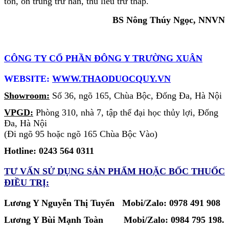
tổn, ôn trung trừ hàn, thu liễu trừ thấp.
BS Nông Thúy Ngọc, NNVN
CÔNG TY CỔ PHẦN ĐÔNG Y TRƯỜNG XUÂN
WEBSITE:
WWW.THAODUOCQUY.VN
Showroom:
Số 36, ngõ 165, Chùa Bộc, Đống Đa, Hà Nội
VPGD:
Phòng 310, nhà 7, tập thể đại học thủy lợi, Đống
Đa, Hà Nội
(Đi ngõ 95 hoặc ngõ 165 Chùa Bộc Vào)
Hotline: 0243 564 0311
TƯ VẤN SỬ DỤNG SẢN PHẨM
HOẶC BỐC THUỐC
ĐIỀU TRỊ:
Lương Y Nguyễn Thị Tuyển Mobi/Zalo: 0978 491 908
Lương Y Bùi Mạnh Toàn
Mobi/Zalo:
0984 795 198.