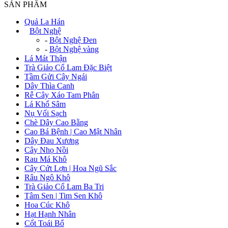
SẢN PHẨM
Quả La Hán
+
Bột Nghệ
-
Bột Nghệ Đen
-
Bột Nghệ vàng
Lá Mát Thận
Trà Giảo Cổ Lam Đặc Biệt
Tầm Gửi Cây Ngái
Dây Thìa Canh
Rễ Cây Xáo Tam Phân
Lá Khổ Sâm
Nụ Vối Sạch
Chè Dây Cao Bằng
Cao Bá Bệnh | Cao Mật Nhân
Dây Đau Xương
Cây Nhọ Nồi
Rau Má Khô
Cây Cứt Lợn | Hoa Ngũ Sắc
Râu Ngô Khô
Trà Giảo Cổ Lam Ba Tri
Tâm Sen | Tim Sen Khô
Hoa Cúc Khô
Hạt Hạnh Nhân
Cốt Toái Bổ