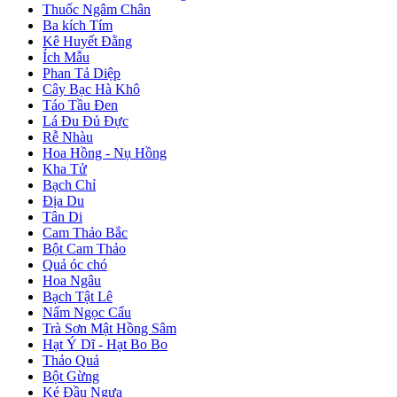
Thuốc Ngâm Chân
Ba kích Tím
Kê Huyết Đằng
Ích Mẫu
Phan Tả Diệp
Cây Bạc Hà Khô
Táo Tầu Đen
Lá Đu Đủ Đực
Rễ Nhàu
Hoa Hồng - Nụ Hồng
Kha Tử
Bạch Chỉ
Địa Du
Tân Di
Cam Thảo Bắc
Bột Cam Thảo
Quả óc chó
Hoa Ngâu
Bạch Tật Lê
Nấm Ngọc Cẩu
Trà Sơn Mật Hồng Sâm
Hạt Ý Dĩ - Hạt Bo Bo
Thảo Quả
Bột Gừng
Ké Đầu Ngựa