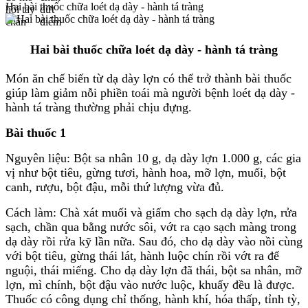
Hai bài thuốc chữa loét dạ dày - hành tá tràng
Hai bài thuốc chữa loét dạ dày - hành tá tràng
Món ăn chế biến từ dạ dày lợn có thể trở thành bài thuốc
giúp làm giảm nỗi phiền toái mà người bệnh loét dạ dày -
hành tá tràng thường phải chịu đựng.
Bài thuốc 1
Nguyên liệu: Bột sa nhân 10 g, dạ dày lợn 1.000 g, các gia
vị như bột tiêu, gừng tươi, hành hoa, mỡ lợn, muối, bột
canh, rượu, bột đậu, mỗi thứ lượng vừa đủ.
Cách làm: Chà xát muối và giấm cho sạch dạ dày lợn, rửa
sạch, chần qua bằng nước sôi, vớt ra cạo sạch màng trong
dạ dày rồi rửa kỹ lần nữa. Sau đó, cho dạ dày vào nồi cùng
với bột tiêu, gừng thái lát, hành luộc chín rồi vớt ra để
nguội, thái miếng. Cho dạ dày lợn đã thái, bột sa nhân, mỡ
lợn, mì chính, bột đậu vào nước luộc, khuấy đều là được.
Thuốc có công dụng chỉ thống, hành khí, hóa thấp, tỉnh tỳ,