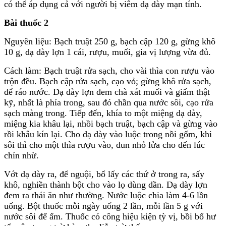
có thể áp dụng cả với người bị viêm dạ dày mạn tính.
Bài thuốc 2
Nguyên liệu: Bạch truật 250 g, bạch cập 120 g, gừng khô
10 g, dạ dày lợn 1 cái, rượu, muối, gia vị lượng vừa đủ.
Cách làm: Bạch truật rửa sạch, cho vài thìa con rượu vào
trộn đều. Bạch cập rửa sạch, cạo vỏ; gừng khô rửa sạch,
để ráo nước. Dạ dày lợn đem chà xát muối và giấm thật
kỹ, nhất là phía trong, sau đó chần qua nước sôi, cạo rửa
sạch màng trong. Tiếp đến, khía to một miệng dạ dày,
miệng kia khâu lại, nhồi bạch truật, bạch cập và gừng vào
rồi khâu kín lại. Cho dạ dày vào luộc trong nồi gốm, khi
sôi thì cho một thìa rượu vào, đun nhỏ lửa cho đến lúc
chín nhừ.
Vớt dạ dày ra, để nguội, bổ lấy các thứ ở trong ra, sấy
khô, nghiền thành bột cho vào lọ dùng dần. Dạ dày lợn
đem ra thái ăn như thường. Nước luộc chia làm 4-6 lần
uống. Bột thuốc mỗi ngày uống 2 lần, mỗi lần 5 g với
nước sôi để ấm. Thuốc có công hiệu kiện tỳ vị, bồi bổ hư