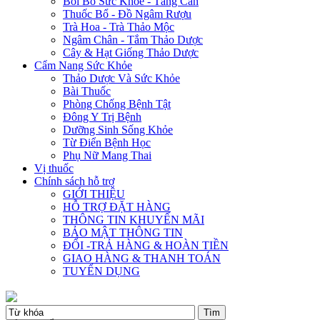
Bồi Bổ Sức Khỏe - Tăng Cân
Thuốc Bổ - Đồ Ngâm Rượu
Trà Hoa - Trà Thảo Mộc
Ngâm Chân - Tắm Thảo Dược
Cây & Hạt Giống Thảo Dược
Cẩm Nang Sức Khỏe
Thảo Dược Và Sức Khỏe
Bài Thuốc
Phòng Chống Bệnh Tật
Đông Y Trị Bệnh
Dưỡng Sinh Sống Khỏe
Từ Điển Bệnh Học
Phụ Nữ Mang Thai
Vị thuốc
Chính sách hỗ trợ
GIỚI THIỆU
HỖ TRỢ ĐẶT HÀNG
THÔNG TIN KHUYẾN MÃI
BẢO MẬT THÔNG TIN
ĐỔI -TRẢ HÀNG & HOÀN TIỀN
GIAO HÀNG & THANH TOÁN
TUYỂN DỤNG