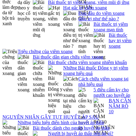
Bài thuốc trị viêm xoang, viêm mũi dị ứng
Hạt gấc trị viêm xoang
Đau đầu do viêm xoang
điều trị như thế nào ?
Bài thuốc trị viêm
xoang mạn tính
Bài thuốc
hay trị viêm
xoang
Triệu chứng của viêm xoang
Bài thuốc dân gian chữa viêm xoang
Bài thuốc chữa viêm xoang nhiễm khuẩn
Những Bài thuốc Đông y trị viêm
xoang hiệu quả
Cách chữa viêm xoang tại
nhà hiệu quả
5 điều cấm kỵ cho
người cao huyết áp
BẠN CẦN
NẮM RÕ
10
NGUYÊN NHÂN GÂY TỤT HUYẾT ÁP SAU
Những biểu hiện điển hình của huyết áp thấp
Bài thuốc dành cho người huyết áp thấp
Người bị huyết áp thấp nên ăn gì?