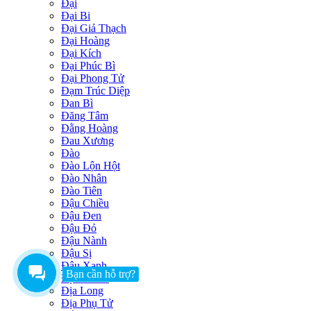
Đại
Đại Bi
Đại Giả Thạch
Đại Hoàng
Đại Kích
Đại Phúc Bì
Đại Phong Tử
Đạm Trúc Diệp
Đan Bì
Đăng Tâm
Đằng Hoàng
Đau Xương
Đào
Đào Lộn Hột
Đào Nhân
Đào Tiên
Đậu Chiều
Đậu Đen
Đậu Đỏ
Đậu Nành
Đậu Sị
Đậu Xanh
Bạn cần hỗ trợ?
Địa Cốt Bì
Địa Long
Địa Phụ Tử