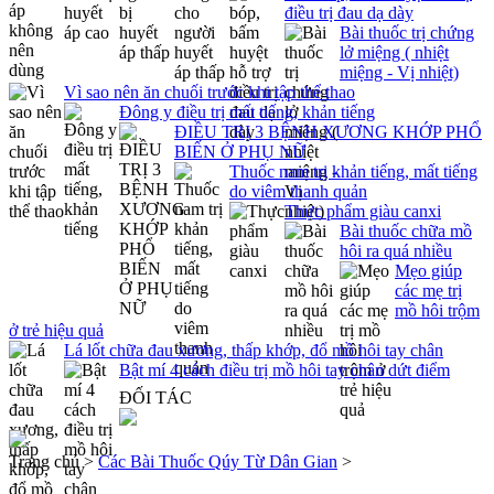
điều trị đau dạ dày
Bài thuốc trị chứng
lở miệng ( nhiệt
miệng - Vị nhiệt)
Vì sao nên ăn chuối trước khi tập thể thao
Đông y điều trị mất tiếng, khản tiếng
ĐIỀU TRỊ 3 BỆNH XƯƠNG KHỚP PHỔ
BIẾN Ở PHỤ NỮ
Thuốc nam trị khản tiếng, mất tiếng
do viêm thanh quản
Thực phẩm giàu canxi
Bài thuốc chữa mồ
hôi ra quá nhiều
Mẹo giúp
các mẹ trị
mồ hôi trộm
ở trẻ hiệu quả
Lá lốt chữa đau xương, thấp khớp, đổ mồ hôi tay chân
Bật mí 4 cách điều trị mồ hôi tay chân dứt điểm
ĐỐI TÁC
Trang chủ >
Các Bài Thuốc Qúy Từ Dân Gian
>