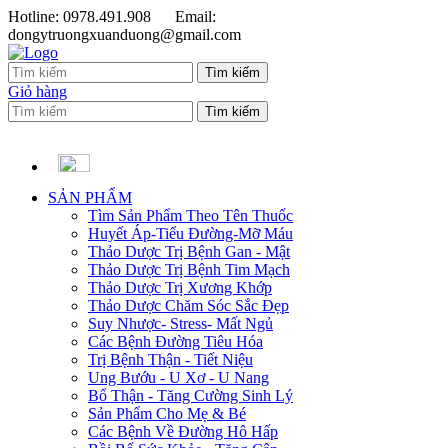
Hotline: 0978.491.908
Email:
dongytruongxuanduong@gmail.com
Giỏ hàng
SẢN PHẨM
Tìm Sản Phẩm Theo Tên Thuốc
Huyết Áp-Tiểu Đường-Mỡ Máu
Thảo Dược Trị Bệnh Gan - Mật
Thảo Dược Trị Bệnh Tim Mạch
Thảo Dược Trị Xương Khớp
Thảo Dược Chăm Sóc Sắc Đẹp
Suy Nhược- Stress- Mất Ngủ
Các Bệnh Đường Tiêu Hóa
Trị Bệnh Thận - Tiết Niệu
Ung Bướu - U Xơ - U Nang
Bổ Thận - Tăng Cường Sinh Lý
Sản Phẩm Cho Mẹ & Bé
Các Bệnh Về Đường Hô Hấp