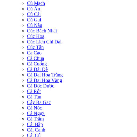
Cù Mạch
Củ Ấu
Củ Cải
Củ Gai
Củ Nâu
Cúc Bách Nhật
Cúc Hoa
Cúc Liên Chi Dại
Cúc Tần
Ca Cao
Cà Chua
Cà Cuống
Cà Dái Dê
Cà Dại Hoa Trắng
Cà Dại Hoa Vàng
Cà Độc Dược
Cà Rốt
Cà Tàu
Cây Ba Gạc
Cá Nóc
Cá Ngựa
Cá Trắm
Cải Bắp
Cải Canh
Cải Củ