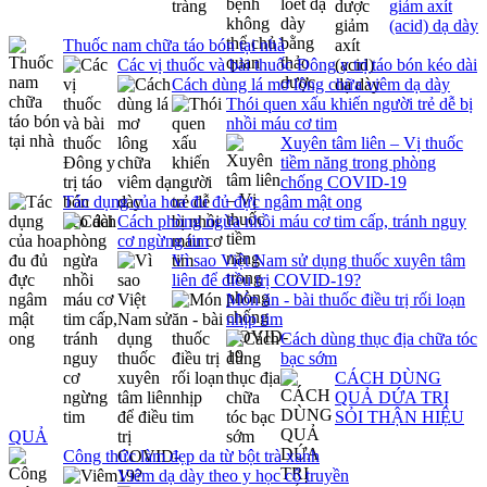
giảm axít
(acid) dạ dày
Thuốc nam chữa táo bón tại nhà
Các vị thuốc và bài thuốc Đông y trị táo bón kéo dài
Cách dùng lá mơ lông chữa viêm dạ dày
Thói quen xấu khiến người trẻ dễ bị
nhồi máu cơ tim
Xuyên tâm liên – Vị thuốc
tiềm năng trong phòng
chống COVID-19
Tác dụng của hoa đu đủ đực ngâm mật ong
Cách phòng ngừa nhồi máu cơ tim cấp, tránh nguy
cơ ngừng tim
Vì sao Việt Nam sử dụng thuốc xuyên tâm
liên để điều trị COVID-19?
Món ăn - bài thuốc điều trị rối loạn
nhịp tim
Cách dùng thục địa chữa tóc
bạc sớm
CÁCH DÙNG
QUẢ DỨA TRỊ
SỎI THẬN HIỆU
QUẢ
Công thức làm đẹp da từ bột trà xanh
Viêm dạ dày theo y học cổ truyền