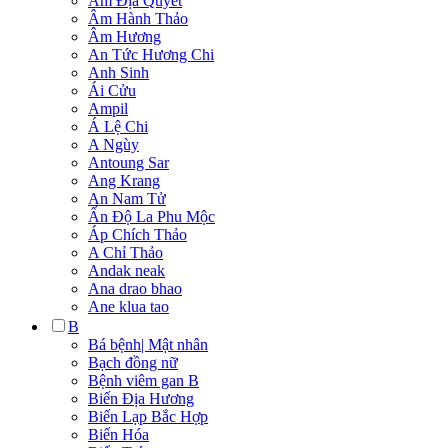
Âm Địa Quyết
Âm Hành Thảo
Âm Hương
An Tức Hương Chi
Anh Sinh
Ái Cửu
Ampil
Á Lệ Chi
A Ngùy
Antoung Sar
Ang Krang
An Nam Tử
Ấn Độ La Phu Mộc
Áp Chích Thảo
A Chỉ Thảo
Andak neak
Ana drao bhao
Ane klua tao
B
Bá bệnh| Mật nhân
Bạch đồng nữ
Bệnh viêm gan B
Biến Địa Hương
Biến Lạp Bắc Hợp
Biến Hóa