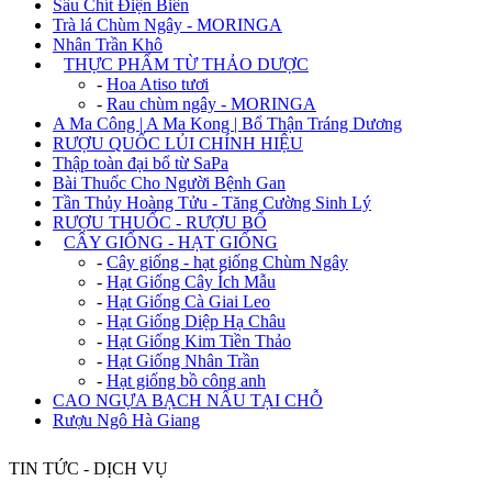
Sâu Chít Điện Biên
Trà lá Chùm Ngây - MORINGA
Nhân Trần Khô
+
THỰC PHẨM TỪ THẢO DƯỢC
-
Hoa Atiso tươi
-
Rau chùm ngây - MORINGA
A Ma Công | A Ma Kong | Bổ Thận Tráng Dương
RƯỢU QUỐC LỦI CHÍNH HIỆU
Thập toàn đại bổ từ SaPa
Bài Thuốc Cho Người Bệnh Gan
Tần Thủy Hoàng Tửu - Tăng Cường Sinh Lý
RƯỢU THUỐC - RƯỢU BỔ
+
CÂY GIỐNG - HẠT GIỐNG
-
Cây giống - hạt giống Chùm Ngây
-
Hạt Giống Cây Ích Mẫu
-
Hạt Giống Cà Giai Leo
-
Hạt Giống Diệp Hạ Châu
-
Hạt Giống Kim Tiền Thảo
-
Hạt Giống Nhân Trần
-
Hạt giống bồ công anh
CAO NGỰA BẠCH NẤU TẠI CHỖ
Rượu Ngô Hà Giang
TIN TỨC - DỊCH VỤ