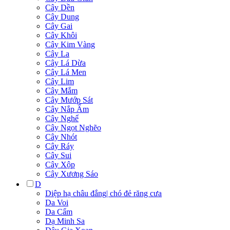
Cây Dền
Cây Dung
Cây Gai
Cây Khôi
Cây Kim Vàng
Cây La
Cây Lá Dừa
Cây Lá Men
Cây Lim
Cây Mắm
Cây Mướp Sát
Cây Nắp Ấm
Cây Nghể
Cây Ngọt Nghẽo
Cây Nhót
Cây Ráy
Cây Sui
Cây Xộp
Cây Xương Sáo
D
Diệp hạ châu đắng| chó đẻ răng cưa
Da Voi
Da Cẩm
Dạ Minh Sa