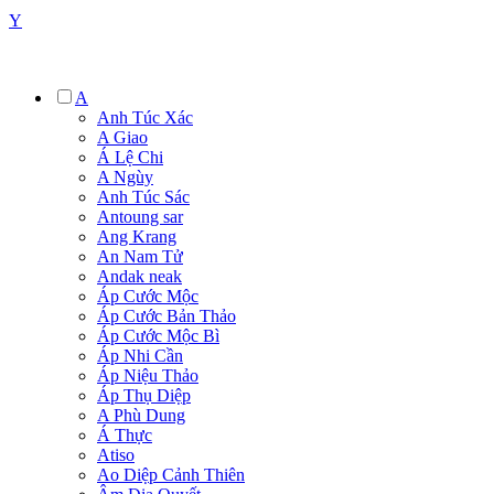
Y
A
Anh Túc Xác
A Giao
Á Lệ Chi
A Ngùy
Anh Túc Sác
Antoung sar
Ang Krang
An Nam Tử
Andak neak
Áp Cước Mộc
Áp Cước Bản Thảo
Áp Cước Mộc Bì
Áp Nhi Cần
Áp Niệu Thảo
Áp Thụ Diệp
A Phù Dung
Á Thực
Atiso
Ao Diệp Cảnh Thiên