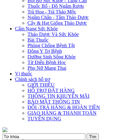
Bồi Bổ Sức Khỏe - Tăng Cân
Thuốc Bổ - Đồ Ngâm Rượu
Trà Hoa - Trà Thảo Mộc
Ngâm Chân - Tắm Thảo Dược
Cây & Hạt Giống Thảo Dược
Cẩm Nang Sức Khỏe
Thảo Dược Và Sức Khỏe
Bài Thuốc
Phòng Chống Bệnh Tật
Đông Y Trị Bệnh
Dưỡng Sinh Sống Khỏe
Từ Điển Bệnh Học
Phụ Nữ Mang Thai
Vị thuốc
Chính sách hỗ trợ
GIỚI THIỆU
HỖ TRỢ ĐẶT HÀNG
THÔNG TIN KHUYẾN MÃI
BẢO MẬT THÔNG TIN
ĐỔI -TRẢ HÀNG & HOÀN TIỀN
GIAO HÀNG & THANH TOÁN
TUYỂN DỤNG