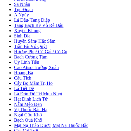
Sa Nhân
Tục Đoạn
A Ngùy
Lá Dâu/ Tang Diệp
Tang Bạch Bì/ Vỏ Rễ Dâu
Xuyên Khung
Sinh Địa
Huyền Sâm/ Hắc Sâm
Trần Bì/ Vỏ Quýt
Hương Phụ/ Củ Gấu/ Cỏ Cú
Bạch Cương Tàm
Uy Linh Tiên
Cao Atiso Trường Xuân
Hoàng Bá
Cầu Tích
Cây Bọ Mắm Trị Ho
Lá Tiết Dê
Lá Đơn Đỏ Trị Mụn Nhọt
Hạt Đình Lịch Tử
Nấm Mèo Đen
Vị Thuốc Bán Hạ
Ngải Cứu Khô
Bạch Quả Khô
Mặt Nạ Thảo Dược| Mặt Nạ Thuốc Bắc
Cây Cải Trời