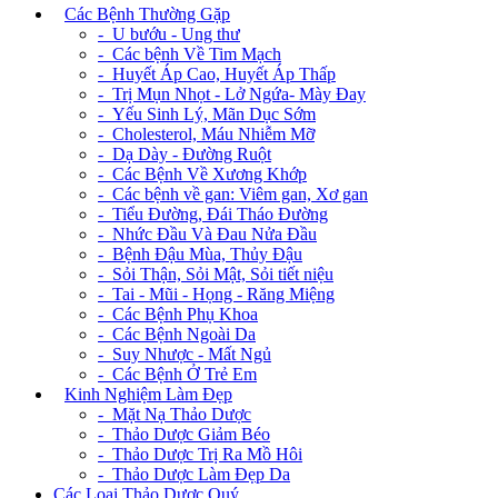
+
Các Bệnh Thường Gặp
- U bướu - Ung thư
- Các bệnh Về Tim Mạch
- Huyết Áp Cao, Huyết Áp Thấp
- Trị Mụn Nhọt - Lở Ngứa- Mày Đay
- Yếu Sinh Lý, Mãn Dục Sớm
- Cholesterol, Máu Nhiễm Mỡ
- Dạ Dày - Đường Ruột
- Các Bệnh Về Xương Khớp
- Các bệnh về gan: Viêm gan, Xơ gan
- Tiểu Đường, Đái Tháo Đường
- Nhức Đầu Và Đau Nửa Đầu
- Bệnh Đậu Mùa, Thủy Đậu
- Sỏi Thận, Sỏi Mật, Sỏi tiết niệu
- Tai - Mũi - Họng - Răng Miệng
- Các Bệnh Phụ Khoa
- Các Bệnh Ngoài Da
- Suy Nhược - Mất Ngủ
- Các Bệnh Ở Trẻ Em
+
Kinh Nghiệm Làm Đẹp
- Mặt Nạ Thảo Dược
- Thảo Dược Giảm Béo
- Thảo Dược Trị Ra Mồ Hôi
- Thảo Dược Làm Đẹp Da
Các Loại Thảo Dược Quý