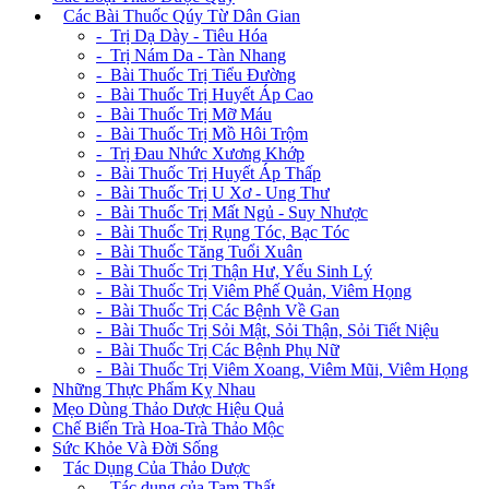
+
Các Bài Thuốc Qúy Từ Dân Gian
- Trị Dạ Dày - Tiêu Hóa
- Trị Nám Da - Tàn Nhang
- Bài Thuốc Trị Tiểu Đường
- Bài Thuốc Trị Huyết Áp Cao
- Bài Thuốc Trị Mỡ Máu
- Bài Thuốc Trị Mồ Hôi Trộm
- Trị Đau Nhức Xương Khớp
- Bài Thuốc Trị Huyết Áp Thấp
- Bài Thuốc Trị U Xơ - Ung Thư
- Bài Thuốc Trị Mất Ngủ - Suy Nhược
- Bài Thuốc Trị Rụng Tóc, Bạc Tóc
- Bài Thuốc Tăng Tuổi Xuân
- Bài Thuốc Trị Thận Hư, Yếu Sinh Lý
- Bài Thuốc Trị Viêm Phế Quản, Viêm Họng
- Bài Thuốc Trị Các Bệnh Về Gan
- Bài Thuốc Trị Sỏi Mật, Sỏi Thận, Sỏi Tiết Niệu
- Bài Thuốc Trị Các Bệnh Phụ Nữ
- Bài Thuốc Trị Viêm Xoang, Viêm Mũi, Viêm Họng
Những Thực Phẩm Kỵ Nhau
Mẹo Dùng Thảo Dược Hiệu Quả
Chế Biến Trà Hoa-Trà Thảo Mộc
Sức Khỏe Và Đời Sống
+
Tác Dụng Của Thảo Dược
- Tác dụng của Tam Thất