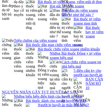
Bài thuốc trị viêm xoang, viêm mũi dị ứng
Hạt gấc trị viêm xoang
Đau đầu do viêm xoang
điều trị như thế nào ?
Bài thuốc trị viêm
xoang mạn tính
Bài thuốc
hay trị viêm
xoang
Triệu chứng của viêm xoang
Bài thuốc dân gian chữa viêm xoang
Bài thuốc chữa viêm xoang nhiễm khuẩn
Những Bài thuốc Đông y trị viêm
xoang hiệu quả
Cách chữa viêm xoang tại
nhà hiệu quả
5 điều cấm kỵ cho
người cao huyết áp
BẠN CẦN
NẮM RÕ
10
NGUYÊN NHÂN GÂY TỤT HUYẾT ÁP SAU
Những biểu hiện điển hình của huyết áp thấp
Bài thuốc dành cho người huyết áp thấp
Người bị huyết áp thấp nên ăn gì?