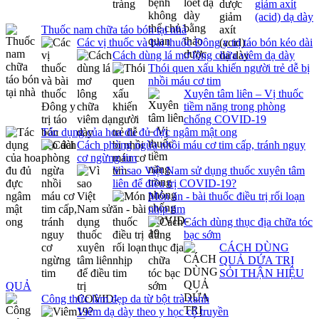
giảm axít
(acid) dạ dày
Thuốc nam chữa táo bón tại nhà
Các vị thuốc và bài thuốc Đông y trị táo bón kéo dài
Cách dùng lá mơ lông chữa viêm dạ dày
Thói quen xấu khiến người trẻ dễ bị
nhồi máu cơ tim
Xuyên tâm liên – Vị thuốc
tiềm năng trong phòng
chống COVID-19
Tác dụng của hoa đu đủ đực ngâm mật ong
Cách phòng ngừa nhồi máu cơ tim cấp, tránh nguy
cơ ngừng tim
Vì sao Việt Nam sử dụng thuốc xuyên tâm
liên để điều trị COVID-19?
Món ăn - bài thuốc điều trị rối loạn
nhịp tim
Cách dùng thục địa chữa tóc
bạc sớm
CÁCH DÙNG
QUẢ DỨA TRỊ
SỎI THẬN HIỆU
QUẢ
Công thức làm đẹp da từ bột trà xanh
Viêm dạ dày theo y học cổ truyền