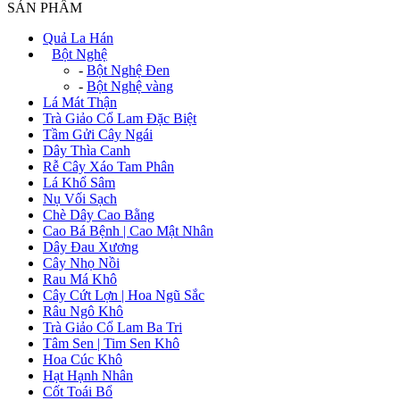
SẢN PHẨM
Quả La Hán
+
Bột Nghệ
-
Bột Nghệ Đen
-
Bột Nghệ vàng
Lá Mát Thận
Trà Giảo Cổ Lam Đặc Biệt
Tầm Gửi Cây Ngái
Dây Thìa Canh
Rễ Cây Xáo Tam Phân
Lá Khổ Sâm
Nụ Vối Sạch
Chè Dây Cao Bằng
Cao Bá Bệnh | Cao Mật Nhân
Dây Đau Xương
Cây Nhọ Nồi
Rau Má Khô
Cây Cứt Lợn | Hoa Ngũ Sắc
Râu Ngô Khô
Trà Giảo Cổ Lam Ba Tri
Tâm Sen | Tim Sen Khô
Hoa Cúc Khô
Hạt Hạnh Nhân
Cốt Toái Bổ