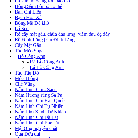
Lá tắm thuốc người Dao Đỏ
Hồng Sâm bồi bổ cơ thể
Bán Chi Liên
Bạch Hoa Xà
Bông Mã Đề khô
Lá Sen
Rễ cây mật gấu, chữa đau lưng, viêm đau dạ dày
Rễ Đinh Lăng | Củ Đinh Lăng
Cây Mật Gấu
Táo Mèo Sapa
+
Bồ Công Anh
-
Rễ Bồ Công Anh
-
Lá Bồ Công Anh
Táo Tầu Đỏ
Mộc Thông
Chè Vằng
Nấm Linh Chi - Sapa
Nấm Hương rừng Sa Pa
Nấm Linh Chi Hàn Quốc
Nấm Linh Chi Tự Nhiên
Nấm Lim Xanh Tự Nhiên
Nấm Linh Chi Đà Lạt
Nấm Linh Chi Bao Tử
Mật Ong nguyên chất
Quả Dứa dại