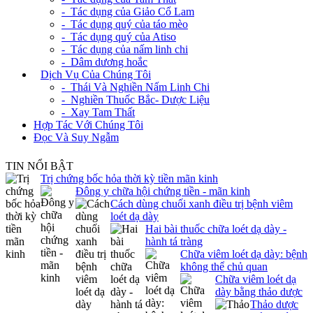
- Tác dụng của Giảo Cổ Lam
- Tác dụng quý của táo mèo
- Tác dụng quý của Atiso
- Tác dụng của nấm linh chi
- Dâm dương hoắc
+
Dịch Vụ Của Chúng Tôi
- Thái Và Nghiền Nấm Linh Chi
- Nghiền Thuốc Bắc- Dược Liệu
- Xay Tam Thất
Hợp Tác Với Chúng Tôi
Đọc Và Suy Ngẫm
TIN NỔI BẬT
Trị chứng bốc hỏa thời kỳ tiền mãn kinh
Đông y chữa hội chứng tiền - mãn kinh
Cách dùng chuối xanh điều trị bệnh viêm
loét dạ dày
Hai bài thuốc chữa loét dạ dày -
hành tá tràng
Chữa viêm loét dạ dày: bệnh
không thể chủ quan
Chữa viêm loét dạ
dày bằng thảo dược
Thảo dược