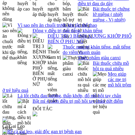
điều trị đau dạ dày
Bài thuốc trị chứng
lở miệng ( nhiệt
miệng - Vị nhiệt)
Vì sao nên ăn chuối trước khi tập thể thao
Đông y điều trị mất tiếng, khản tiếng
ĐIỀU TRỊ 3 BỆNH XƯƠNG KHỚP PHỔ
BIẾN Ở PHỤ NỮ
Thuốc nam trị khản tiếng, mất tiếng
do viêm thanh quản
Thực phẩm giàu canxi
Bài thuốc chữa mồ
hôi ra quá nhiều
Mẹo giúp
các mẹ trị
mồ hôi trộm
ở trẻ hiệu quả
Lá lốt chữa đau xương, thấp khớp, đổ mồ hôi tay chân
Bật mí 4 cách điều trị mồ hôi tay chân dứt điểm
ĐỐI TÁC
Cà Gai Leo