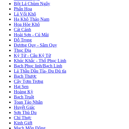
Bột Lá Chùm Ngây
Phấn Hoa
Lá Vối Khô
Hạ Khô Thảo Nam
Hoa Hòe Khô
Cát Cánh
Hoài Sơn - Củ Mài
Đỗ Trọng
Đương Quy - Sâm Quy
Thục Địa
Kỷ Tử - Câu Kỷ Tử
Khúc Khắc - Thổ Phục Linh
Bạch Phục linh/Bạch Linh
Lá Thầu Dầu Tía- Đu Đủ tía
Bạch Thược
Cây Tơm Trơng
Hạt Sen
Hoàng Kỳ
Bạch Truật
Toan Táo Nhân
Huyết Giác
Sơn Thù Du
Chỉ Thực
Kinh Giới
Mạch Môn Đông