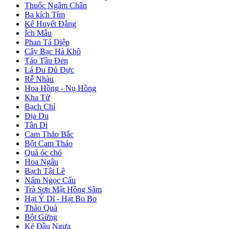
Thuốc Ngâm Chân
Ba kích Tím
Kê Huyết Đằng
Ích Mẫu
Phan Tả Diệp
Cây Bạc Hà Khô
Táo Tầu Đen
Lá Đu Đủ Đực
Rễ Nhàu
Hoa Hồng - Nụ Hồng
Kha Tử
Bạch Chỉ
Địa Du
Tân Di
Cam Thảo Bắc
Bột Cam Thảo
Quả óc chó
Hoa Ngâu
Bạch Tật Lê
Nấm Ngọc Cẩu
Trà Sơn Mật Hồng Sâm
Hạt Ý Dĩ - Hạt Bo Bo
Thảo Quả
Bột Gừng
Ké Đầu Ngựa