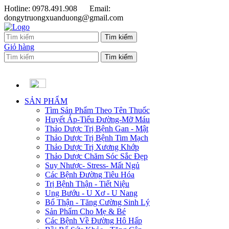
Hotline: 0978.491.908
Email:
dongytruongxuanduong@gmail.com
Giỏ hàng
SẢN PHẨM
Tìm Sản Phẩm Theo Tên Thuốc
Huyết Áp-Tiểu Đường-Mỡ Máu
Thảo Dược Trị Bệnh Gan - Mật
Thảo Dược Trị Bệnh Tim Mạch
Thảo Dược Trị Xương Khớp
Thảo Dược Chăm Sóc Sắc Đẹp
Suy Nhược- Stress- Mất Ngủ
Các Bệnh Đường Tiêu Hóa
Trị Bệnh Thận - Tiết Niệu
Ung Bướu - U Xơ - U Nang
Bổ Thận - Tăng Cường Sinh Lý
Sản Phẩm Cho Mẹ & Bé
Các Bệnh Về Đường Hô Hấp