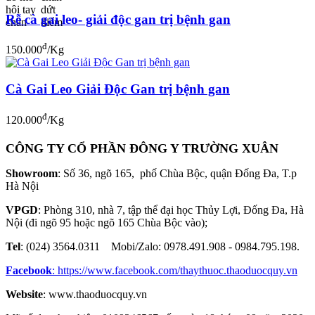
Rễ cà gai leo- giải độc gan trị bệnh gan
đ
150.000
/Kg
Cà Gai Leo Giải Độc Gan trị bệnh gan
đ
120.000
/Kg
CÔNG TY CỔ PHẦN ĐÔNG Y TRƯỜNG XUÂN
Showroom
: Số 36, ngõ 165, phố Chùa Bộc, quận Đống Đa, T.p
Hà Nội
VPGD
: Phòng 310, nhà 7, tập thể đại học Thủy Lợi, Đống Đa, Hà
Nội (đi ngõ 95 hoặc ngõ 165 Chùa Bộc vào);
Tel
: (024) 3564.0311 Mobi/Zalo: 0978.491.908 - 0984.795.198.
Facebook
:
https://www.facebook.com/thaythuoc.thaoduocquy.vn
Website
: www.thaoduocquy.vn