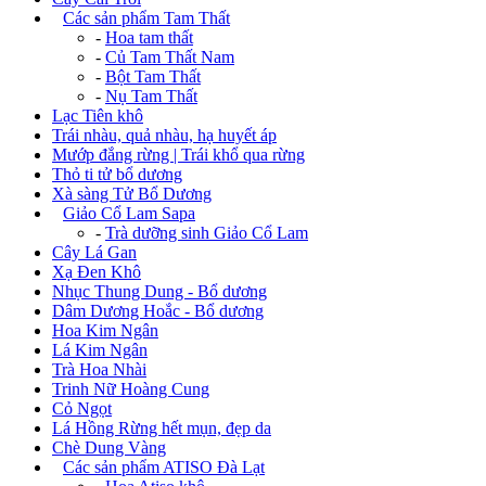
+
Các sản phẩm Tam Thất
-
Hoa tam thất
-
Củ Tam Thất Nam
-
Bột Tam Thất
-
Nụ Tam Thất
Lạc Tiên khô
Trái nhàu, quả nhàu, hạ huyết áp
Mướp đắng rừng | Trái khổ qua rừng
Thỏ ti tử bổ dương
Xà sàng Tử Bổ Dương
+
Giảo Cổ Lam Sapa
-
Trà dưỡng sinh Giảo Cổ Lam
Cây Lá Gan
Xạ Đen Khô
Nhục Thung Dung - Bổ dương
Dâm Dương Hoắc - Bổ dương
Hoa Kim Ngân
Lá Kim Ngân
Trà Hoa Nhài
Trinh Nữ Hoàng Cung
Cỏ Ngọt
Lá Hồng Rừng hết mụn, đẹp da
Chè Dung Vàng
+
Các sản phẩm ATISO Đà Lạt