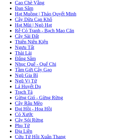
Cao Chè Vằng
Đan Sâm
Hạt Muồng | Thảo Quyết Minh
Cây Dừa Cạn Khô
Hạt Mùi | Ngò Hạt
Rễ Cỏ Tranh - Bạch Mao Căn
Cây Sài Đất
Thiên Niên Kiện
Ngưu Tất
Thài Lài
Đẳng Sâm
Nhục Quế - Quế Chi
Tầm Gửi Cây Gạo
Ngũ Gia Bì
Ngũ Vị Tử
Lá Huyết Dụ
Trạch Tả
Gừng Gió - Gừng Rừng
Cây Râu Mèo
Đại Hồi - Hoa Hồi
Cỏ Xước
Cây Sói Rừng
Phụ Tử
Địa Liền
Cửu Tử Hồi Xuân Thang