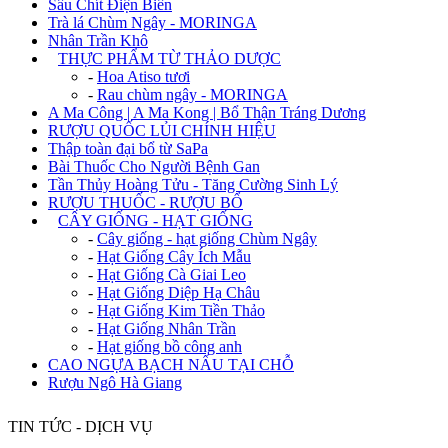
Sâu Chít Điện Biên
Trà lá Chùm Ngây - MORINGA
Nhân Trần Khô
+
THỰC PHẨM TỪ THẢO DƯỢC
-
Hoa Atiso tươi
-
Rau chùm ngây - MORINGA
A Ma Công | A Ma Kong | Bổ Thận Tráng Dương
RƯỢU QUỐC LỦI CHÍNH HIỆU
Thập toàn đại bổ từ SaPa
Bài Thuốc Cho Người Bệnh Gan
Tần Thủy Hoàng Tửu - Tăng Cường Sinh Lý
RƯỢU THUỐC - RƯỢU BỔ
+
CÂY GIỐNG - HẠT GIỐNG
-
Cây giống - hạt giống Chùm Ngây
-
Hạt Giống Cây Ích Mẫu
-
Hạt Giống Cà Giai Leo
-
Hạt Giống Diệp Hạ Châu
-
Hạt Giống Kim Tiền Thảo
-
Hạt Giống Nhân Trần
-
Hạt giống bồ công anh
CAO NGỰA BẠCH NẤU TẠI CHỖ
Rượu Ngô Hà Giang
TIN TỨC - DỊCH VỤ