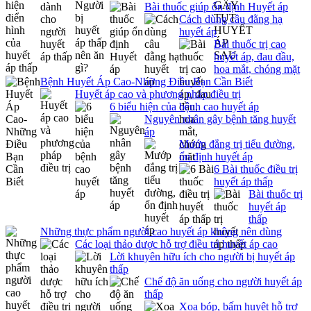
Bài thuốc giúp ổn định Huyết áp
Cách dùng câu đằng hạ
huyết áp
Bài thuốc trị cao
huyết áp, đau đầu,
hoa mắt, chóng mặt
Bệnh Huyết Áp Cao-Những Điều Bạn Cần Biết
Huyết áp cao và phương pháp điều trị
6 biểu hiện của bệnh cao huyết áp
Nguyên nhân gây bệnh tăng huyết
áp
Mướp đắng trị tiểu đường,
ổn định huyết áp
6 Bài thuốc điều trị
huyết áp thấp
Bài thuốc trị
huyết áp
thấp
Những thực phẩm người cao huyết áp không nên dùng
Các loại thảo dược hỗ trợ điều trị huyết áp cao
Lời khuyên hữu ích cho người bị huyết áp
thấp
Chế độ ăn uống cho người huyết áp
thấp
Xoa bóp, bấm huyệt hỗ trợ