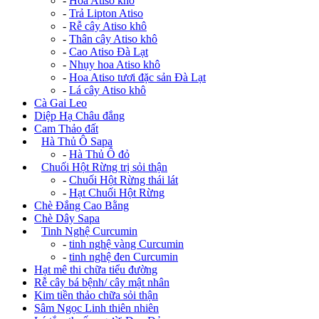
-
Hoa Atiso khô
-
Trả Lipton Atiso
-
Rễ cây Atiso khô
-
Thân cây Atiso khô
-
Cao Atiso Đà Lạt
-
Nhụy hoa Atiso khô
-
Hoa Atiso tươi đặc sản Đà Lạt
-
Lá cây Atiso khô
Cà Gai Leo
Diệp Hạ Châu đắng
Cam Thảo đất
+
Hà Thủ Ô Sapa
-
Hà Thủ Ô đỏ
+
Chuối Hột Rừng trị sỏi thận
-
Chuối Hột Rừng thái lát
-
Hạt Chuối Hột Rừng
Chè Đắng Cao Bằng
Chè Dây Sapa
+
Tinh Nghệ Curcumin
-
tinh nghệ vàng Curcumin
-
tinh nghệ đen Curcumin
Hạt mê thi chữa tiểu đường
Rễ cây bá bệnh/ cây mật nhân
Kim tiền thảo chữa sỏi thận
Sâm Ngọc Linh thiên nhiên