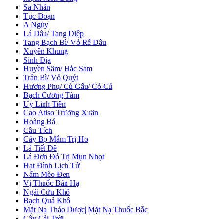
Sa Nhân
Tục Đoạn
A Ngùy
Lá Dâu/ Tang Diệp
Tang Bạch Bì/ Vỏ Rễ Dâu
Xuyên Khung
Sinh Địa
Huyền Sâm/ Hắc Sâm
Trần Bì/ Vỏ Quýt
Hương Phụ/ Củ Gấu/ Cỏ Cú
Bạch Cương Tàm
Uy Linh Tiên
Cao Atiso Trường Xuân
Hoàng Bá
Cầu Tích
Cây Bọ Mắm Trị Ho
Lá Tiết Dê
Lá Đơn Đỏ Trị Mụn Nhọt
Hạt Đình Lịch Tử
Nấm Mèo Đen
Vị Thuốc Bán Hạ
Ngải Cứu Khô
Bạch Quả Khô
Mặt Nạ Thảo Dược| Mặt Nạ Thuốc Bắc
Cây Cải Trời