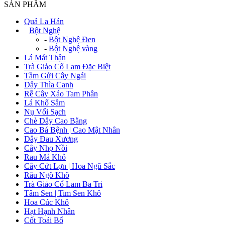
SẢN PHẨM
Quả La Hán
+
Bột Nghệ
-
Bột Nghệ Đen
-
Bột Nghệ vàng
Lá Mát Thận
Trà Giảo Cổ Lam Đặc Biệt
Tầm Gửi Cây Ngái
Dây Thìa Canh
Rễ Cây Xáo Tam Phân
Lá Khổ Sâm
Nụ Vối Sạch
Chè Dây Cao Bằng
Cao Bá Bệnh | Cao Mật Nhân
Dây Đau Xương
Cây Nhọ Nồi
Rau Má Khô
Cây Cứt Lợn | Hoa Ngũ Sắc
Râu Ngô Khô
Trà Giảo Cổ Lam Ba Tri
Tâm Sen | Tim Sen Khô
Hoa Cúc Khô
Hạt Hạnh Nhân
Cốt Toái Bổ