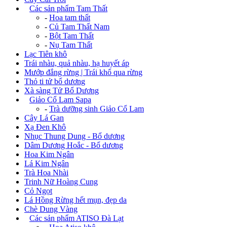
+
Các sản phẩm Tam Thất
-
Hoa tam thất
-
Củ Tam Thất Nam
-
Bột Tam Thất
-
Nụ Tam Thất
Lạc Tiên khô
Trái nhàu, quả nhàu, hạ huyết áp
Mướp đắng rừng | Trái khổ qua rừng
Thỏ ti tử bổ dương
Xà sàng Tử Bổ Dương
+
Giảo Cổ Lam Sapa
-
Trà dưỡng sinh Giảo Cổ Lam
Cây Lá Gan
Xạ Đen Khô
Nhục Thung Dung - Bổ dương
Dâm Dương Hoắc - Bổ dương
Hoa Kim Ngân
Lá Kim Ngân
Trà Hoa Nhài
Trinh Nữ Hoàng Cung
Cỏ Ngọt
Lá Hồng Rừng hết mụn, đẹp da
Chè Dung Vàng
+
Các sản phẩm ATISO Đà Lạt