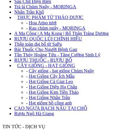
Sâu Chít Điện Biên
Trà lá Chùm Ngây - MORINGA
Nhân Trần Khô
+
THỰC PHẨM TỪ THẢO DƯỢC
-
Hoa Atiso tươi
-
Rau chùm ngây - MORINGA
A Ma Công | A Ma Kong | Bổ Thận Tráng Dương
RƯỢU QUỐC LỦI CHÍNH HIỆU
Thập toàn đại bổ từ SaPa
Bài Thuốc Cho Người Bệnh Gan
Tần Thủy Hoàng Tửu - Tăng Cường Sinh Lý
RƯỢU THUỐC - RƯỢU BỔ
+
CÂY GIỐNG - HẠT GIỐNG
-
Cây giống - hạt giống Chùm Ngây
-
Hạt Giống Cây Ích Mẫu
-
Hạt Giống Cà Giai Leo
-
Hạt Giống Diệp Hạ Châu
-
Hạt Giống Kim Tiền Thảo
-
Hạt Giống Nhân Trần
-
Hạt giống bồ công anh
CAO NGỰA BẠCH NẤU TẠI CHỖ
Rượu Ngô Hà Giang
TIN TỨC - DỊCH VỤ