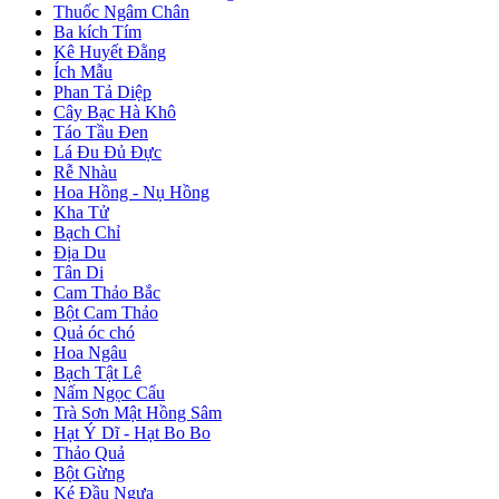
Thuốc Ngâm Chân
Ba kích Tím
Kê Huyết Đằng
Ích Mẫu
Phan Tả Diệp
Cây Bạc Hà Khô
Táo Tầu Đen
Lá Đu Đủ Đực
Rễ Nhàu
Hoa Hồng - Nụ Hồng
Kha Tử
Bạch Chỉ
Địa Du
Tân Di
Cam Thảo Bắc
Bột Cam Thảo
Quả óc chó
Hoa Ngâu
Bạch Tật Lê
Nấm Ngọc Cẩu
Trà Sơn Mật Hồng Sâm
Hạt Ý Dĩ - Hạt Bo Bo
Thảo Quả
Bột Gừng
Ké Đầu Ngựa