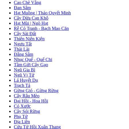
Cao Chè Vằng
Đan Sâm
Hạt Muồng | Thảo Quyết Minh
Cây Dừa Cạn Khô
Hạt Mùi | Ngò Hạt
Rễ Cỏ Tranh - Bạch Mao Căn
Cây Sài Đất
Thiên Niên Kiện
Ngưu Tất
Thài Lài
Đẳng Sâm
Nhục Quế - Quế Chi
Tầm Gửi Cây Gạo
Ngũ Gia Bì
Ngũ Vị Tử
Lá Huyết Dụ
Trạch Tả
Gừng Gió - Gừng Rừng
Cây Râu Mèo
Đại Hồi - Hoa Hồi
Cỏ Xước
Cây Sói Rừng
Phụ Tử
Địa Liền
Cửu Tử Hồi Xuân Thang