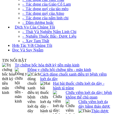
- Tác dụng của Giảo Cổ Lam
- Tác dụng quý của táo mèo
- Tác dụng quý của Atiso
- Tác dụng của nấm linh chi
- Dâm dương hoắc
+
Dịch Vụ Của Chúng Tôi
- Thái Và Nghiền Nấm Linh Chi
- Nghiền Thuốc Bắc- Dược Liệu
- Xay Tam Thất
Hợp Tác Với Chúng Tôi
Đọc Và Suy Ngẫm
TIN NỔI BẬT
Trị chứng bốc hỏa thời kỳ tiền mãn kinh
Đông y chữa hội chứng tiền - mãn kinh
Cách dùng chuối xanh điều trị bệnh viêm
loét dạ dày
Hai bài thuốc chữa loét dạ dày -
hành tá tràng
Chữa viêm loét dạ dày: bệnh
không thể chủ quan
Chữa viêm loét dạ
dày bằng thảo dược
Thảo dược