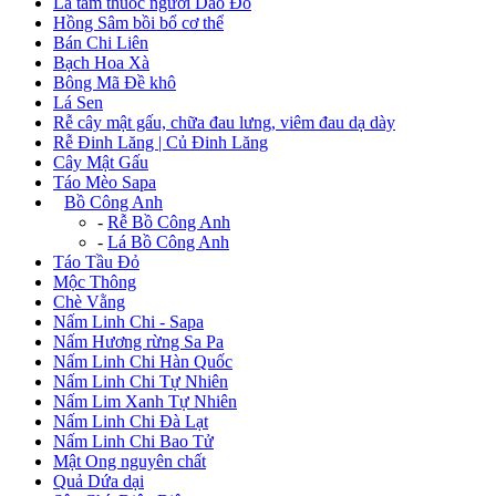
Lá tắm thuốc người Dao Đỏ
Hồng Sâm bồi bổ cơ thể
Bán Chi Liên
Bạch Hoa Xà
Bông Mã Đề khô
Lá Sen
Rễ cây mật gấu, chữa đau lưng, viêm đau dạ dày
Rễ Đinh Lăng | Củ Đinh Lăng
Cây Mật Gấu
Táo Mèo Sapa
+
Bồ Công Anh
-
Rễ Bồ Công Anh
-
Lá Bồ Công Anh
Táo Tầu Đỏ
Mộc Thông
Chè Vằng
Nấm Linh Chi - Sapa
Nấm Hương rừng Sa Pa
Nấm Linh Chi Hàn Quốc
Nấm Linh Chi Tự Nhiên
Nấm Lim Xanh Tự Nhiên
Nấm Linh Chi Đà Lạt
Nấm Linh Chi Bao Tử
Mật Ong nguyên chất
Quả Dứa dại