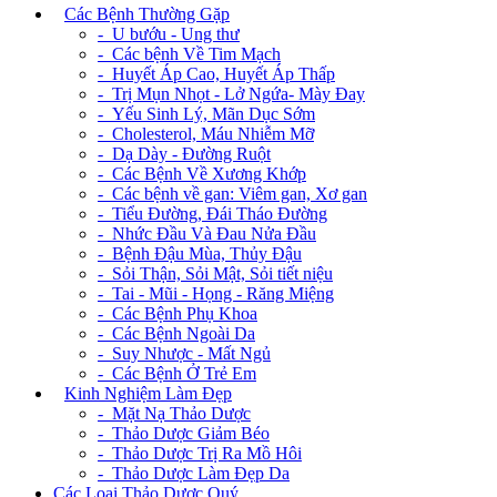
+
Các Bệnh Thường Gặp
- U bướu - Ung thư
- Các bệnh Về Tim Mạch
- Huyết Áp Cao, Huyết Áp Thấp
- Trị Mụn Nhọt - Lở Ngứa- Mày Đay
- Yếu Sinh Lý, Mãn Dục Sớm
- Cholesterol, Máu Nhiễm Mỡ
- Dạ Dày - Đường Ruột
- Các Bệnh Về Xương Khớp
- Các bệnh về gan: Viêm gan, Xơ gan
- Tiểu Đường, Đái Tháo Đường
- Nhức Đầu Và Đau Nửa Đầu
- Bệnh Đậu Mùa, Thủy Đậu
- Sỏi Thận, Sỏi Mật, Sỏi tiết niệu
- Tai - Mũi - Họng - Răng Miệng
- Các Bệnh Phụ Khoa
- Các Bệnh Ngoài Da
- Suy Nhược - Mất Ngủ
- Các Bệnh Ở Trẻ Em
+
Kinh Nghiệm Làm Đẹp
- Mặt Nạ Thảo Dược
- Thảo Dược Giảm Béo
- Thảo Dược Trị Ra Mồ Hôi
- Thảo Dược Làm Đẹp Da
Các Loại Thảo Dược Quý