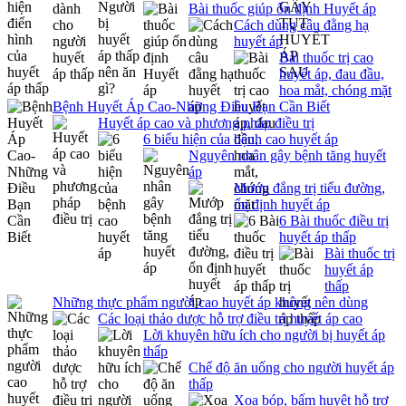
Bài thuốc giúp ổn định Huyết áp
Cách dùng câu đằng hạ
huyết áp
Bài thuốc trị cao
huyết áp, đau đầu,
hoa mắt, chóng mặt
Bệnh Huyết Áp Cao-Những Điều Bạn Cần Biết
Huyết áp cao và phương pháp điều trị
6 biểu hiện của bệnh cao huyết áp
Nguyên nhân gây bệnh tăng huyết
áp
Mướp đắng trị tiểu đường,
ổn định huyết áp
6 Bài thuốc điều trị
huyết áp thấp
Bài thuốc trị
huyết áp
thấp
Những thực phẩm người cao huyết áp không nên dùng
Các loại thảo dược hỗ trợ điều trị huyết áp cao
Lời khuyên hữu ích cho người bị huyết áp
thấp
Chế độ ăn uống cho người huyết áp
thấp
Xoa bóp, bấm huyệt hỗ trợ