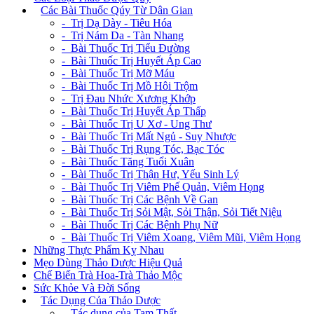
+
Các Bài Thuốc Qúy Từ Dân Gian
- Trị Dạ Dày - Tiêu Hóa
- Trị Nám Da - Tàn Nhang
- Bài Thuốc Trị Tiểu Đường
- Bài Thuốc Trị Huyết Áp Cao
- Bài Thuốc Trị Mỡ Máu
- Bài Thuốc Trị Mồ Hôi Trộm
- Trị Đau Nhức Xương Khớp
- Bài Thuốc Trị Huyết Áp Thấp
- Bài Thuốc Trị U Xơ - Ung Thư
- Bài Thuốc Trị Mất Ngủ - Suy Nhược
- Bài Thuốc Trị Rụng Tóc, Bạc Tóc
- Bài Thuốc Tăng Tuổi Xuân
- Bài Thuốc Trị Thận Hư, Yếu Sinh Lý
- Bài Thuốc Trị Viêm Phế Quản, Viêm Họng
- Bài Thuốc Trị Các Bệnh Về Gan
- Bài Thuốc Trị Sỏi Mật, Sỏi Thận, Sỏi Tiết Niệu
- Bài Thuốc Trị Các Bệnh Phụ Nữ
- Bài Thuốc Trị Viêm Xoang, Viêm Mũi, Viêm Họng
Những Thực Phẩm Kỵ Nhau
Mẹo Dùng Thảo Dược Hiệu Quả
Chế Biến Trà Hoa-Trà Thảo Mộc
Sức Khỏe Và Đời Sống
+
Tác Dụng Của Thảo Dược
- Tác dụng của Tam Thất