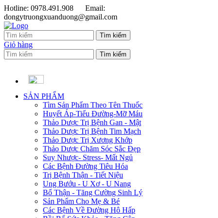
Hotline: 0978.491.908
Email:
dongytruongxuanduong@gmail.com
Giỏ hàng
SẢN PHẨM
Tìm Sản Phẩm Theo Tên Thuốc
Huyết Áp-Tiểu Đường-Mỡ Máu
Thảo Dược Trị Bệnh Gan - Mật
Thảo Dược Trị Bệnh Tim Mạch
Thảo Dược Trị Xương Khớp
Thảo Dược Chăm Sóc Sắc Đẹp
Suy Nhược- Stress- Mất Ngủ
Các Bệnh Đường Tiêu Hóa
Trị Bệnh Thận - Tiết Niệu
Ung Bướu - U Xơ - U Nang
Bổ Thận - Tăng Cường Sinh Lý
Sản Phẩm Cho Mẹ & Bé
Các Bệnh Về Đường Hô Hấp