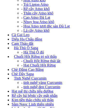
-
Hoa Atiso khô
-
Trả Lipton Atiso
-
Rễ cây Atiso khô
-
Thân cây Atiso khô
-
Cao Atiso Đà Lạt
-
Nhụy hoa Atiso khô
-
Hoa Atiso tươi đặc sản Đà Lạt
-
Lá cây Atiso khô
Cà Gai Leo
Diệp Hạ Châu đắng
Cam Thảo đất
+
Hà Thủ Ô Sapa
-
Hà Thủ Ô đỏ
+
Chuối Hột Rừng trị sỏi thận
-
Chuối Hột Rừng thái lát
-
Hạt Chuối Hột Rừng
Chè Đắng Cao Bằng
Chè Dây Sapa
+
Tinh Nghệ Curcumin
-
tinh nghệ vàng Curcumin
-
tinh nghệ đen Curcumin
Hạt mê thi chữa tiểu đường
Rễ cây bá bệnh/ cây mật nhân
Kim tiền thảo chữa sỏi thận
Sâm Ngọc Linh thiên nhiên