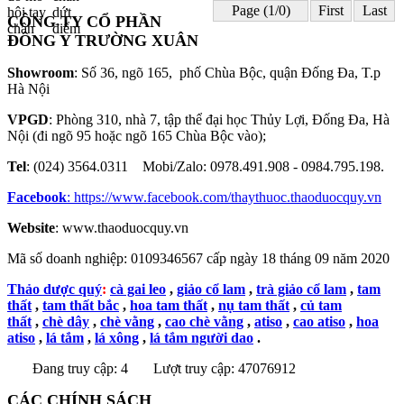
Page (1/0)
First
Last
CÔNG TY CỔ PHẦN
ĐÔNG Y TRƯỜNG XUÂN
Showroom
: Số 36, ngõ 165, phố Chùa Bộc, quận Đống Đa, T.p
Hà Nội
VPGD
: Phòng 310, nhà 7, tập thể đại học Thủy Lợi, Đống Đa, Hà
Nội (đi ngõ 95 hoặc ngõ 165 Chùa Bộc vào);
Tel
: (024) 3564.0311 Mobi/Zalo: 0978.491.908 - 0984.795.198.
Facebook
:
https://www.facebook.com/thaythuoc.thaoduocquy.vn
Website
: www.thaoduocquy.vn
Mã số doanh nghiệp:
0109346567 cấp ngày 18 tháng 09 năm 2020
Thảo dược quý
:
cà gai leo
,
giảo cổ lam
,
trà giảo cổ lam
,
tam
thất
,
tam thất bắc
,
hoa tam thất
,
nụ tam thất
,
củ tam
thất
,
chè dây
,
chè vằng
,
cao chè vằng
,
atiso
,
cao atiso
,
hoa
atiso
,
lá tắm
,
lá xông
,
lá tắm người dao
.
Đang truy cập: 4
Lượt truy cập: 47076912
CÁC CHÍNH SÁCH