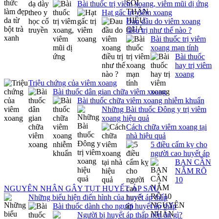
Bài thuốc trị viêm xoang, viêm mũi dị ứng
Hạt gấc trị viêm xoang
Đau đầu do viêm xoang
điều trị như thế nào ?
Bài thuốc trị viêm
xoang mạn tính
Bài thuốc
hay trị viêm
xoang
Triệu chứng của viêm xoang
Bài thuốc dân gian chữa viêm xoang
Bài thuốc chữa viêm xoang nhiễm khuẩn
Những Bài thuốc Đông y trị viêm
xoang hiệu quả
Cách chữa viêm xoang tại
nhà hiệu quả
5 điều cấm kỵ cho
người cao huyết áp
BẠN CẦN
NẮM RÕ
10
NGUYÊN NHÂN GÂY TỤT HUYẾT ÁP SAU
Những biểu hiện điển hình của huyết áp thấp
Bài thuốc dành cho người huyết áp thấp
Người bị huyết áp thấp nên ăn gì?