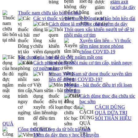
giảm axít
(acid) dạ dày
Thuốc nam chữa táo bón tại nhà
Các vị thuốc và bài thuốc Đông y trị táo bón kéo dài
Cách dùng lá mơ lông chữa viêm dạ dày
Thói quen xấu khiến người trẻ dễ bị
nhồi máu cơ tim
Xuyên tâm liên – Vị thuốc
tiềm năng trong phòng
chống COVID-19
Tác dụng của hoa đu đủ đực ngâm mật ong
Cách phòng ngừa nhồi máu cơ tim cấp, tránh nguy
cơ ngừng tim
Vì sao Việt Nam sử dụng thuốc xuyên tâm
liên để điều trị COVID-19?
Món ăn - bài thuốc điều trị rối loạn
nhịp tim
Cách dùng thục địa chữa tóc
bạc sớm
CÁCH DÙNG
QUẢ DỨA TRỊ
SỎI THẬN HIỆU
QUẢ
Công thức làm đẹp da từ bột trà xanh
Viêm dạ dày theo y học cổ truyền