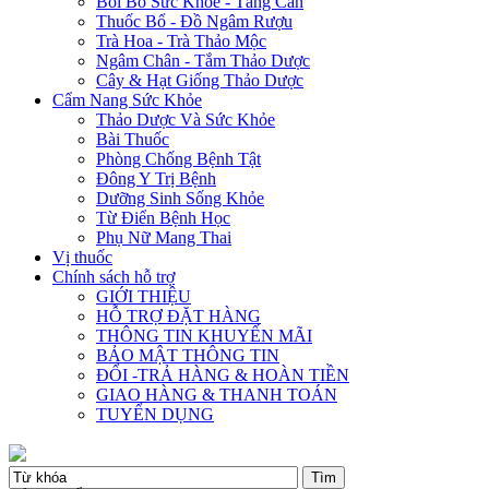
Bồi Bổ Sức Khỏe - Tăng Cân
Thuốc Bổ - Đồ Ngâm Rượu
Trà Hoa - Trà Thảo Mộc
Ngâm Chân - Tắm Thảo Dược
Cây & Hạt Giống Thảo Dược
Cẩm Nang Sức Khỏe
Thảo Dược Và Sức Khỏe
Bài Thuốc
Phòng Chống Bệnh Tật
Đông Y Trị Bệnh
Dưỡng Sinh Sống Khỏe
Từ Điển Bệnh Học
Phụ Nữ Mang Thai
Vị thuốc
Chính sách hỗ trợ
GIỚI THIỆU
HỖ TRỢ ĐẶT HÀNG
THÔNG TIN KHUYẾN MÃI
BẢO MẬT THÔNG TIN
ĐỔI -TRẢ HÀNG & HOÀN TIỀN
GIAO HÀNG & THANH TOÁN
TUYỂN DỤNG