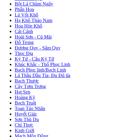
Bột Lá Chùm Ngây
Phấn Hoa
Lá Vối Khô
Hạ Khô Thảo Nam
Hoa Hòe Khô
Cát Cánh
Hoài Sơn - Củ Mài
Đỗ Trọng
Đương Quy - Sâm Quy
Thục Địa
Kỷ Tử - Câu Kỷ Tử
Khúc Khắc - Thổ Phục Linh
Bạch Phục linh/Bạch Linh
Lá Thầu Dầu Tía- Đu Đủ tía
Bạch Thược
Cây Tơm Trơng
Hạt Sen
Hoàng Kỳ
Bạch Truật
Toan Táo Nhân
Huyết Giác
Sơn Thù Du
Chỉ Thực
Kinh Giới
Mạch Môn Đông