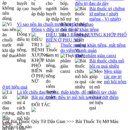
điều trị đau dạ dày
Bài thuốc trị chứng
lở miệng ( nhiệt
miệng - Vị nhiệt)
Vì sao nên ăn chuối trước khi tập thể thao
Đông y điều trị mất tiếng, khản tiếng
ĐIỀU TRỊ 3 BỆNH XƯƠNG KHỚP PHỔ
BIẾN Ở PHỤ NỮ
Thuốc nam trị khản tiếng, mất tiếng
do viêm thanh quản
Thực phẩm giàu canxi
Bài thuốc chữa mồ
hôi ra quá nhiều
Mẹo giúp
các mẹ trị
mồ hôi trộm
ở trẻ hiệu quả
Lá lốt chữa đau xương, thấp khớp, đổ mồ hôi tay chân
Bật mí 4 cách điều trị mồ hôi tay chân dứt điểm
ĐỐI TÁC
Các Bài Thuốc Qúy Từ Dân Gian >>> Bài Thuốc Trị Mỡ Máu
Chưa có tin nào