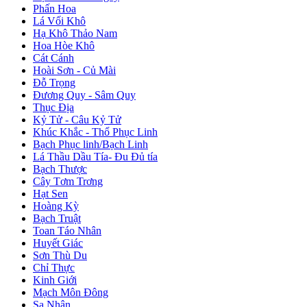
Phấn Hoa
Lá Vối Khô
Hạ Khô Thảo Nam
Hoa Hòe Khô
Cát Cánh
Hoài Sơn - Củ Mài
Đỗ Trọng
Đương Quy - Sâm Quy
Thục Địa
Kỷ Tử - Câu Kỷ Tử
Khúc Khắc - Thổ Phục Linh
Bạch Phục linh/Bạch Linh
Lá Thầu Dầu Tía- Đu Đủ tía
Bạch Thược
Cây Tơm Trơng
Hạt Sen
Hoàng Kỳ
Bạch Truật
Toan Táo Nhân
Huyết Giác
Sơn Thù Du
Chỉ Thực
Kinh Giới
Mạch Môn Đông
Sa Nhân