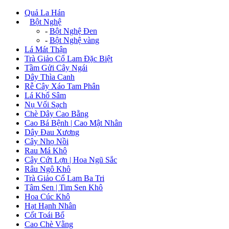
Quả La Hán
+
Bột Nghệ
-
Bột Nghệ Đen
-
Bột Nghệ vàng
Lá Mát Thận
Trà Giảo Cổ Lam Đặc Biệt
Tầm Gửi Cây Ngái
Dây Thìa Canh
Rễ Cây Xáo Tam Phân
Lá Khổ Sâm
Nụ Vối Sạch
Chè Dây Cao Bằng
Cao Bá Bệnh | Cao Mật Nhân
Dây Đau Xương
Cây Nhọ Nồi
Rau Má Khô
Cây Cứt Lợn | Hoa Ngũ Sắc
Râu Ngô Khô
Trà Giảo Cổ Lam Ba Tri
Tâm Sen | Tim Sen Khô
Hoa Cúc Khô
Hạt Hạnh Nhân
Cốt Toái Bổ
Cao Chè Vằng