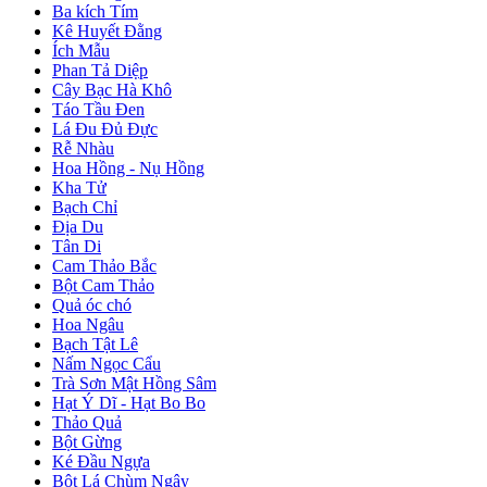
Ba kích Tím
Kê Huyết Đằng
Ích Mẫu
Phan Tả Diệp
Cây Bạc Hà Khô
Táo Tầu Đen
Lá Đu Đủ Đực
Rễ Nhàu
Hoa Hồng - Nụ Hồng
Kha Tử
Bạch Chỉ
Địa Du
Tân Di
Cam Thảo Bắc
Bột Cam Thảo
Quả óc chó
Hoa Ngâu
Bạch Tật Lê
Nấm Ngọc Cẩu
Trà Sơn Mật Hồng Sâm
Hạt Ý Dĩ - Hạt Bo Bo
Thảo Quả
Bột Gừng
Ké Đầu Ngựa
Bột Lá Chùm Ngây