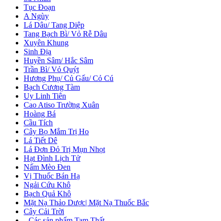
Tục Đoạn
A Ngùy
Lá Dâu/ Tang Diệp
Tang Bạch Bì/ Vỏ Rễ Dâu
Xuyên Khung
Sinh Địa
Huyền Sâm/ Hắc Sâm
Trần Bì/ Vỏ Quýt
Hương Phụ/ Củ Gấu/ Cỏ Cú
Bạch Cương Tàm
Uy Linh Tiên
Cao Atiso Trường Xuân
Hoàng Bá
Cầu Tích
Cây Bọ Mắm Trị Ho
Lá Tiết Dê
Lá Đơn Đỏ Trị Mụn Nhọt
Hạt Đình Lịch Tử
Nấm Mèo Đen
Vị Thuốc Bán Hạ
Ngải Cứu Khô
Bạch Quả Khô
Mặt Nạ Thảo Dược| Mặt Nạ Thuốc Bắc
Cây Cải Trời
+
Các sản phẩm Tam Thất