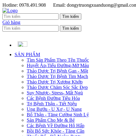
Hotline: 0978.491.908
Email: dongytruongxuanduong@gmail.co
Giỏ hàng
SẢN PHẨM
Tìm Sản Phẩm Theo Tên Thuốc
Huyết Áp-Tiểu Đường-Mỡ Máu
Thảo Dược Trị Bệnh Gan - Mật
Thảo Dược Trị Bệnh Tim Mạch
Thảo Dược Trị Xương Khớp
Thảo Dược Chăm Sóc Sắc Đẹp
Suy Nhược- Stress- Mất Ngủ
Các Bệnh Đường Tiêu Hóa
Trị Bệnh Thận - Tiết Niệu
Ung Bướu - U Xơ - U Nang
Bổ Thận - Tăng Cường Sinh Lý
Sản Phẩm Cho Mẹ & Bé
Các Bệnh Về Đường Hô Hấp
Bồi Bổ Sức Khỏe - Tăng Cân