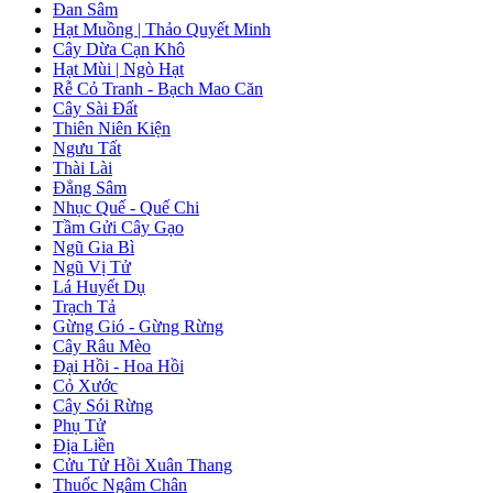
Đan Sâm
Hạt Muồng | Thảo Quyết Minh
Cây Dừa Cạn Khô
Hạt Mùi | Ngò Hạt
Rễ Cỏ Tranh - Bạch Mao Căn
Cây Sài Đất
Thiên Niên Kiện
Ngưu Tất
Thài Lài
Đẳng Sâm
Nhục Quế - Quế Chi
Tầm Gửi Cây Gạo
Ngũ Gia Bì
Ngũ Vị Tử
Lá Huyết Dụ
Trạch Tả
Gừng Gió - Gừng Rừng
Cây Râu Mèo
Đại Hồi - Hoa Hồi
Cỏ Xước
Cây Sói Rừng
Phụ Tử
Địa Liền
Cửu Tử Hồi Xuân Thang
Thuốc Ngâm Chân