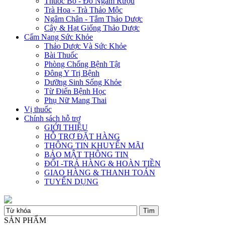
Thuốc Bổ - Đồ Ngâm Rượu
Trà Hoa - Trà Thảo Mộc
Ngâm Chân - Tắm Thảo Dược
Cây & Hạt Giống Thảo Dược
Cẩm Nang Sức Khỏe
Thảo Dược Và Sức Khỏe
Bài Thuốc
Phòng Chống Bệnh Tật
Đông Y Trị Bệnh
Dưỡng Sinh Sống Khỏe
Từ Điển Bệnh Học
Phụ Nữ Mang Thai
Vị thuốc
Chính sách hỗ trợ
GIỚI THIỆU
HỖ TRỢ ĐẶT HÀNG
THÔNG TIN KHUYẾN MÃI
BẢO MẬT THÔNG TIN
ĐỔI -TRẢ HÀNG & HOÀN TIỀN
GIAO HÀNG & THANH TOÁN
TUYỂN DỤNG
SẢN PHẨM