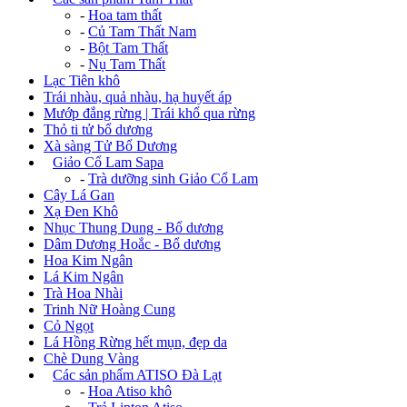
-
Hoa tam thất
-
Củ Tam Thất Nam
-
Bột Tam Thất
-
Nụ Tam Thất
Lạc Tiên khô
Trái nhàu, quả nhàu, hạ huyết áp
Mướp đắng rừng | Trái khổ qua rừng
Thỏ ti tử bổ dương
Xà sàng Tử Bổ Dương
+
Giảo Cổ Lam Sapa
-
Trà dưỡng sinh Giảo Cổ Lam
Cây Lá Gan
Xạ Đen Khô
Nhục Thung Dung - Bổ dương
Dâm Dương Hoắc - Bổ dương
Hoa Kim Ngân
Lá Kim Ngân
Trà Hoa Nhài
Trinh Nữ Hoàng Cung
Cỏ Ngọt
Lá Hồng Rừng hết mụn, đẹp da
Chè Dung Vàng
+
Các sản phẩm ATISO Đà Lạt
-
Hoa Atiso khô