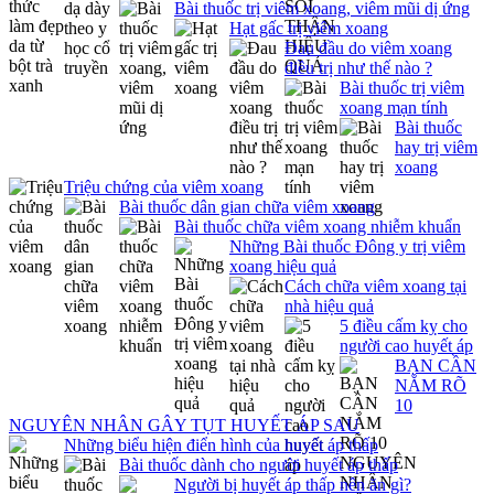
Bài thuốc trị viêm xoang, viêm mũi dị ứng
Hạt gấc trị viêm xoang
Đau đầu do viêm xoang
điều trị như thế nào ?
Bài thuốc trị viêm
xoang mạn tính
Bài thuốc
hay trị viêm
xoang
Triệu chứng của viêm xoang
Bài thuốc dân gian chữa viêm xoang
Bài thuốc chữa viêm xoang nhiễm khuẩn
Những Bài thuốc Đông y trị viêm
xoang hiệu quả
Cách chữa viêm xoang tại
nhà hiệu quả
5 điều cấm kỵ cho
người cao huyết áp
BẠN CẦN
NẮM RÕ
10
NGUYÊN NHÂN GÂY TỤT HUYẾT ÁP SAU
Những biểu hiện điển hình của huyết áp thấp
Bài thuốc dành cho người huyết áp thấp
Người bị huyết áp thấp nên ăn gì?