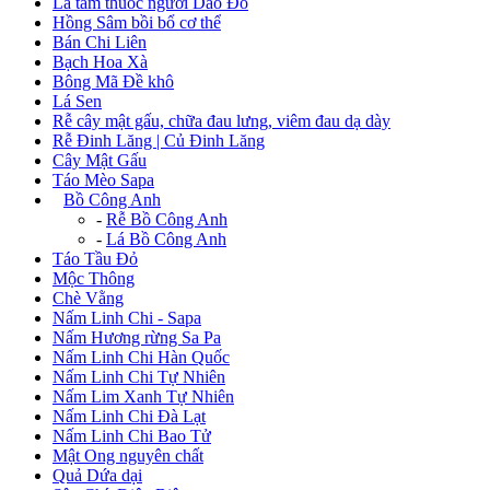
Lá tắm thuốc người Dao Đỏ
Hồng Sâm bồi bổ cơ thể
Bán Chi Liên
Bạch Hoa Xà
Bông Mã Đề khô
Lá Sen
Rễ cây mật gấu, chữa đau lưng, viêm đau dạ dày
Rễ Đinh Lăng | Củ Đinh Lăng
Cây Mật Gấu
Táo Mèo Sapa
+
Bồ Công Anh
-
Rễ Bồ Công Anh
-
Lá Bồ Công Anh
Táo Tầu Đỏ
Mộc Thông
Chè Vằng
Nấm Linh Chi - Sapa
Nấm Hương rừng Sa Pa
Nấm Linh Chi Hàn Quốc
Nấm Linh Chi Tự Nhiên
Nấm Lim Xanh Tự Nhiên
Nấm Linh Chi Đà Lạt
Nấm Linh Chi Bao Tử
Mật Ong nguyên chất
Quả Dứa dại