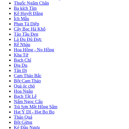
Thuốc Ngâm Chân
Ba kích Tím
Kê Huyết Đằng
Ích Mẫu
Phan Tả Diệp
Cây Bạc Hà Khô
Táo Tầu Đen
Lá Đu Đủ Đực
Rễ Nhàu
Hoa Hồng - Nụ Hồng
Kha Tử
Bạch Chỉ
Địa Du
Tân Di
Cam Thảo Bắc
Bột Cam Thảo
Quả óc chó
Hoa Ngâu
Bạch Tật Lê
Nấm Ngọc Cẩu
Trà Sơn Mật Hồng Sâm
Hạt Ý Dĩ - Hạt Bo Bo
Thảo Quả
Bột Gừng
Ké Đầu Ngựa