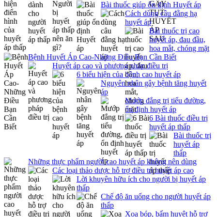
Bài thuốc giúp ổn định Huyết áp
Cách dùng câu đằng hạ
huyết áp
Bài thuốc trị cao
huyết áp, đau đầu,
hoa mắt, chóng mặt
Bệnh Huyết Áp Cao-Những Điều Bạn Cần Biết
Huyết áp cao và phương pháp điều trị
6 biểu hiện của bệnh cao huyết áp
Nguyên nhân gây bệnh tăng huyết
áp
Mướp đắng trị tiểu đường,
ổn định huyết áp
6 Bài thuốc điều trị
huyết áp thấp
Bài thuốc trị
huyết áp
thấp
Những thực phẩm người cao huyết áp không nên dùng
Các loại thảo dược hỗ trợ điều trị huyết áp cao
Lời khuyên hữu ích cho người bị huyết áp
thấp
Chế độ ăn uống cho người huyết áp
thấp
Xoa bóp, bấm huyệt hỗ trợ