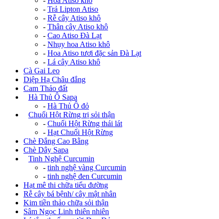
-
Hoa Atiso khô
-
Trả Lipton Atiso
-
Rễ cây Atiso khô
-
Thân cây Atiso khô
-
Cao Atiso Đà Lạt
-
Nhụy hoa Atiso khô
-
Hoa Atiso tươi đặc sản Đà Lạt
-
Lá cây Atiso khô
Cà Gai Leo
Diệp Hạ Châu đắng
Cam Thảo đất
+
Hà Thủ Ô Sapa
-
Hà Thủ Ô đỏ
+
Chuối Hột Rừng trị sỏi thận
-
Chuối Hột Rừng thái lát
-
Hạt Chuối Hột Rừng
Chè Đắng Cao Bằng
Chè Dây Sapa
+
Tinh Nghệ Curcumin
-
tinh nghệ vàng Curcumin
-
tinh nghệ đen Curcumin
Hạt mê thi chữa tiểu đường
Rễ cây bá bệnh/ cây mật nhân
Kim tiền thảo chữa sỏi thận
Sâm Ngọc Linh thiên nhiên