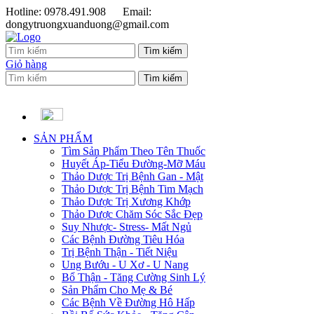
Hotline: 0978.491.908
Email:
dongytruongxuanduong@gmail.com
Giỏ hàng
SẢN PHẨM
Tìm Sản Phẩm Theo Tên Thuốc
Huyết Áp-Tiểu Đường-Mỡ Máu
Thảo Dược Trị Bệnh Gan - Mật
Thảo Dược Trị Bệnh Tim Mạch
Thảo Dược Trị Xương Khớp
Thảo Dược Chăm Sóc Sắc Đẹp
Suy Nhược- Stress- Mất Ngủ
Các Bệnh Đường Tiêu Hóa
Trị Bệnh Thận - Tiết Niệu
Ung Bướu - U Xơ - U Nang
Bổ Thận - Tăng Cường Sinh Lý
Sản Phẩm Cho Mẹ & Bé
Các Bệnh Về Đường Hô Hấp