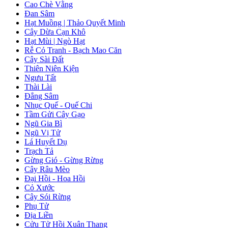
Cao Chè Vằng
Đan Sâm
Hạt Muồng | Thảo Quyết Minh
Cây Dừa Cạn Khô
Hạt Mùi | Ngò Hạt
Rễ Cỏ Tranh - Bạch Mao Căn
Cây Sài Đất
Thiên Niên Kiện
Ngưu Tất
Thài Lài
Đẳng Sâm
Nhục Quế - Quế Chi
Tầm Gửi Cây Gạo
Ngũ Gia Bì
Ngũ Vị Tử
Lá Huyết Dụ
Trạch Tả
Gừng Gió - Gừng Rừng
Cây Râu Mèo
Đại Hồi - Hoa Hồi
Cỏ Xước
Cây Sói Rừng
Phụ Tử
Địa Liền
Cửu Tử Hồi Xuân Thang