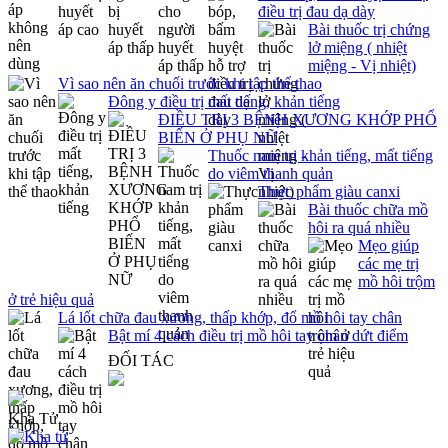
điều trị đau dạ dày
Bài thuốc trị chứng
lở miệng ( nhiệt
miệng - Vị nhiệt)
Vì sao nên ăn chuối trước khi tập thể thao
Đông y điều trị mất tiếng, khản tiếng
ĐIỀU TRỊ 3 BỆNH XƯƠNG KHỚP PHỔ
BIẾN Ở PHỤ NỮ
Thuốc nam trị khản tiếng, mất tiếng
do viêm thanh quản
Thực phẩm giàu canxi
Bài thuốc chữa mồ
hôi ra quá nhiều
Mẹo giúp
các mẹ trị
mồ hôi trộm
ở trẻ hiệu quả
Lá lốt chữa đau xương, thấp khớp, đổ mồ hôi tay chân
Bật mí 4 cách điều trị mồ hôi tay chân dứt điểm
ĐỐI TÁC
Kha Tử