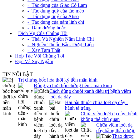
- Tác dụng của Giảo Cổ Lam
- Tác dụng quý của táo mèo
- Tác dụng quý của Atiso
- Tác dụng của nấm linh chi
- Dâm dương hoắc
+
Dịch Vụ Của Chúng Tôi
- Thái Và Nghiền Nấm Linh Chi
- Nghiền Thuốc Bắc- Dược Liệu
- Xay Tam Thất
Hợp Tác Với Chúng Tôi
Đọc Và Suy Ngẫm
TIN NỔI BẬT
Trị chứng bốc hỏa thời kỳ tiền mãn kinh
Đông y chữa hội chứng tiền - mãn kinh
Cách dùng chuối xanh điều trị bệnh viêm
loét dạ dày
Hai bài thuốc chữa loét dạ dày -
hành tá tràng
Chữa viêm loét dạ dày: bệnh
không thể chủ quan
Chữa viêm loét dạ
dày bằng thảo dược
Thảo dược