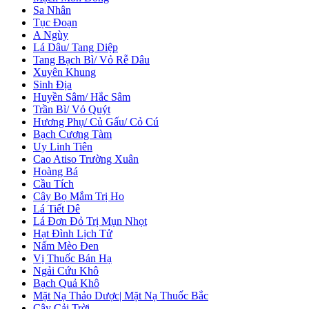
Sa Nhân
Tục Đoạn
A Ngùy
Lá Dâu/ Tang Diệp
Tang Bạch Bì/ Vỏ Rễ Dâu
Xuyên Khung
Sinh Địa
Huyền Sâm/ Hắc Sâm
Trần Bì/ Vỏ Quýt
Hương Phụ/ Củ Gấu/ Cỏ Cú
Bạch Cương Tàm
Uy Linh Tiên
Cao Atiso Trường Xuân
Hoàng Bá
Cầu Tích
Cây Bọ Mắm Trị Ho
Lá Tiết Dê
Lá Đơn Đỏ Trị Mụn Nhọt
Hạt Đình Lịch Tử
Nấm Mèo Đen
Vị Thuốc Bán Hạ
Ngải Cứu Khô
Bạch Quả Khô
Mặt Nạ Thảo Dược| Mặt Nạ Thuốc Bắc
Cây Cải Trời