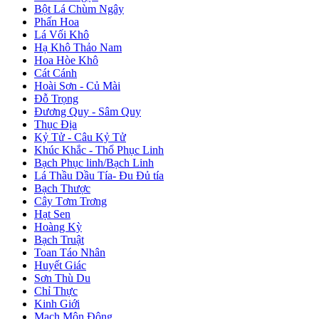
Bột Lá Chùm Ngây
Phấn Hoa
Lá Vối Khô
Hạ Khô Thảo Nam
Hoa Hòe Khô
Cát Cánh
Hoài Sơn - Củ Mài
Đỗ Trọng
Đương Quy - Sâm Quy
Thục Địa
Kỷ Tử - Câu Kỷ Tử
Khúc Khắc - Thổ Phục Linh
Bạch Phục linh/Bạch Linh
Lá Thầu Dầu Tía- Đu Đủ tía
Bạch Thược
Cây Tơm Trơng
Hạt Sen
Hoàng Kỳ
Bạch Truật
Toan Táo Nhân
Huyết Giác
Sơn Thù Du
Chỉ Thực
Kinh Giới
Mạch Môn Đông