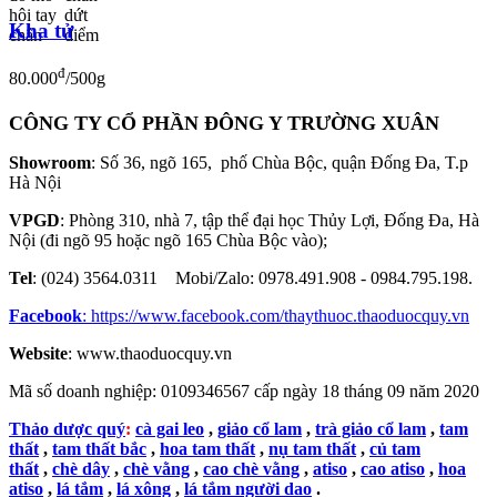
Kha tử
đ
80.000
/500g
CÔNG TY CỔ PHẦN ĐÔNG Y TRƯỜNG XUÂN
Showroom
: Số 36, ngõ 165, phố Chùa Bộc, quận Đống Đa, T.p
Hà Nội
VPGD
: Phòng 310, nhà 7, tập thể đại học Thủy Lợi, Đống Đa, Hà
Nội (đi ngõ 95 hoặc ngõ 165 Chùa Bộc vào);
Tel
: (024) 3564.0311 Mobi/Zalo: 0978.491.908 - 0984.795.198.
Facebook
:
https://www.facebook.com/thaythuoc.thaoduocquy.vn
Website
: www.thaoduocquy.vn
Mã số doanh nghiệp:
0109346567 cấp ngày 18 tháng 09 năm 2020
Thảo dược quý
:
cà gai leo
,
giảo cổ lam
,
trà giảo cổ lam
,
tam
thất
,
tam thất bắc
,
hoa tam thất
,
nụ tam thất
,
củ tam
thất
,
chè dây
,
chè vằng
,
cao chè vằng
,
atiso
,
cao atiso
,
hoa
atiso
,
lá tắm
,
lá xông
,
lá tắm người dao
.