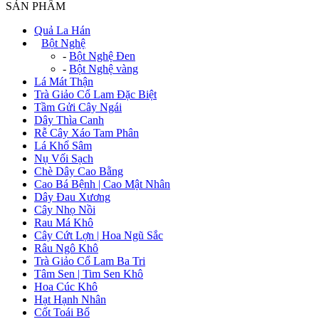
SẢN PHẨM
Quả La Hán
+
Bột Nghệ
-
Bột Nghệ Đen
-
Bột Nghệ vàng
Lá Mát Thận
Trà Giảo Cổ Lam Đặc Biệt
Tầm Gửi Cây Ngái
Dây Thìa Canh
Rễ Cây Xáo Tam Phân
Lá Khổ Sâm
Nụ Vối Sạch
Chè Dây Cao Bằng
Cao Bá Bệnh | Cao Mật Nhân
Dây Đau Xương
Cây Nhọ Nồi
Rau Má Khô
Cây Cứt Lợn | Hoa Ngũ Sắc
Râu Ngô Khô
Trà Giảo Cổ Lam Ba Tri
Tâm Sen | Tim Sen Khô
Hoa Cúc Khô
Hạt Hạnh Nhân
Cốt Toái Bổ