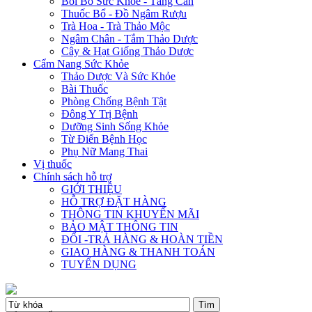
Bồi Bổ Sức Khỏe - Tăng Cân
Thuốc Bổ - Đồ Ngâm Rượu
Trà Hoa - Trà Thảo Mộc
Ngâm Chân - Tắm Thảo Dược
Cây & Hạt Giống Thảo Dược
Cẩm Nang Sức Khỏe
Thảo Dược Và Sức Khỏe
Bài Thuốc
Phòng Chống Bệnh Tật
Đông Y Trị Bệnh
Dưỡng Sinh Sống Khỏe
Từ Điển Bệnh Học
Phụ Nữ Mang Thai
Vị thuốc
Chính sách hỗ trợ
GIỚI THIỆU
HỖ TRỢ ĐẶT HÀNG
THÔNG TIN KHUYẾN MÃI
BẢO MẬT THÔNG TIN
ĐỔI -TRẢ HÀNG & HOÀN TIỀN
GIAO HÀNG & THANH TOÁN
TUYỂN DỤNG