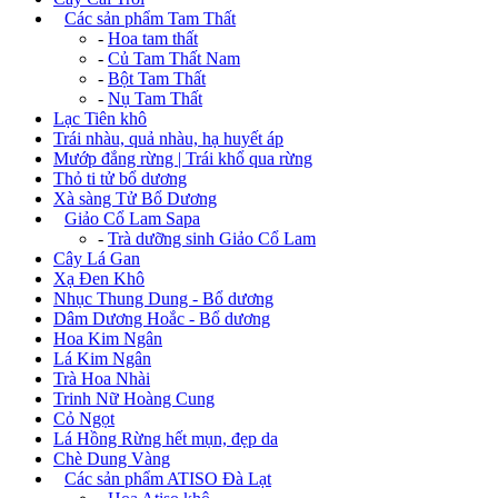
+
Các sản phẩm Tam Thất
-
Hoa tam thất
-
Củ Tam Thất Nam
-
Bột Tam Thất
-
Nụ Tam Thất
Lạc Tiên khô
Trái nhàu, quả nhàu, hạ huyết áp
Mướp đắng rừng | Trái khổ qua rừng
Thỏ ti tử bổ dương
Xà sàng Tử Bổ Dương
+
Giảo Cổ Lam Sapa
-
Trà dưỡng sinh Giảo Cổ Lam
Cây Lá Gan
Xạ Đen Khô
Nhục Thung Dung - Bổ dương
Dâm Dương Hoắc - Bổ dương
Hoa Kim Ngân
Lá Kim Ngân
Trà Hoa Nhài
Trinh Nữ Hoàng Cung
Cỏ Ngọt
Lá Hồng Rừng hết mụn, đẹp da
Chè Dung Vàng
+
Các sản phẩm ATISO Đà Lạt