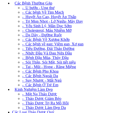
+
Các Bệnh Thường Gặp
- U bướu - Ung thư
- Các bệnh Về Tim Mạch
- Huyết Áp Cao, Huyết Áp Thấp
- Trị Mụn Nhọt - Lở Ngứa- Mày Đay
- Yếu Sinh Lý, Mãn Dục Sớm
- Cholesterol, Máu Nhiễm Mỡ
- Dạ Dày - Đường Ruột
- Các Bệnh Về Xương Khớp
- Các bệnh về gan: Viêm gan, Xơ gan
- Tiểu Đường, Đái Tháo Đường
- Nhức Đầu Và Đau Nửa Đầu
- Bệnh Đậu Mùa, Thủy Đậu
- Sỏi Thận, Sỏi Mật, Sỏi tiết niệu
- Tai - Mũi - Họng - Răng Miệng
- Các Bệnh Phụ Khoa
- Các Bệnh Ngoài Da
- Suy Nhược - Mất Ngủ
- Các Bệnh Ở Trẻ Em
+
Kinh Nghiệm Làm Đẹp
- Mặt Nạ Thảo Dược
- Thảo Dược Giảm Béo
- Thảo Dược Trị Ra Mồ Hôi
- Thảo Dược Làm Đẹp Da
Các Loại Thảo Dược Quý