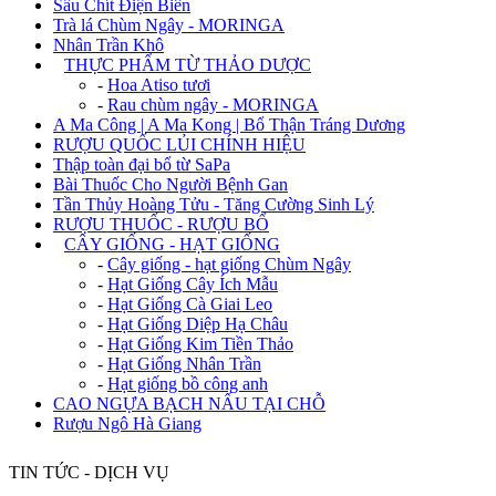
Sâu Chít Điện Biên
Trà lá Chùm Ngây - MORINGA
Nhân Trần Khô
+
THỰC PHẨM TỪ THẢO DƯỢC
-
Hoa Atiso tươi
-
Rau chùm ngây - MORINGA
A Ma Công | A Ma Kong | Bổ Thận Tráng Dương
RƯỢU QUỐC LỦI CHÍNH HIỆU
Thập toàn đại bổ từ SaPa
Bài Thuốc Cho Người Bệnh Gan
Tần Thủy Hoàng Tửu - Tăng Cường Sinh Lý
RƯỢU THUỐC - RƯỢU BỔ
+
CÂY GIỐNG - HẠT GIỐNG
-
Cây giống - hạt giống Chùm Ngây
-
Hạt Giống Cây Ích Mẫu
-
Hạt Giống Cà Giai Leo
-
Hạt Giống Diệp Hạ Châu
-
Hạt Giống Kim Tiền Thảo
-
Hạt Giống Nhân Trần
-
Hạt giống bồ công anh
CAO NGỰA BẠCH NẤU TẠI CHỖ
Rượu Ngô Hà Giang
TIN TỨC - DỊCH VỤ