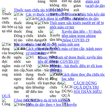
giảm axít
(acid) dạ dày
Thuốc nam chữa táo bón tại nhà
Các vị thuốc và bài thuốc Đông y trị táo bón kéo dài
Cách dùng lá mơ lông chữa viêm dạ dày
Thói quen xấu khiến người trẻ dễ bị
nhồi máu cơ tim
Xuyên tâm liên – Vị thuốc
tiềm năng trong phòng
chống COVID-19
Tác dụng của hoa đu đủ đực ngâm mật ong
Cách phòng ngừa nhồi máu cơ tim cấp, tránh nguy
cơ ngừng tim
Vì sao Việt Nam sử dụng thuốc xuyên tâm
liên để điều trị COVID-19?
Món ăn - bài thuốc điều trị rối loạn
nhịp tim
Cách dùng thục địa chữa tóc
bạc sớm
CÁCH DÙNG
QUẢ DỨA TRỊ
SỎI THẬN HIỆU
QUẢ
Công thức làm đẹp da từ bột trà xanh
Viêm dạ dày theo y học cổ truyền