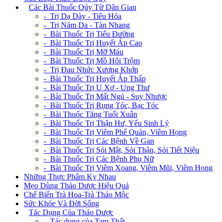
+
Các Bài Thuốc Qúy Từ Dân Gian
- Trị Dạ Dày - Tiêu Hóa
- Trị Nám Da - Tàn Nhang
- Bài Thuốc Trị Tiểu Đường
- Bài Thuốc Trị Huyết Áp Cao
- Bài Thuốc Trị Mỡ Máu
- Bài Thuốc Trị Mồ Hôi Trộm
- Trị Đau Nhức Xương Khớp
- Bài Thuốc Trị Huyết Áp Thấp
- Bài Thuốc Trị U Xơ - Ung Thư
- Bài Thuốc Trị Mất Ngủ - Suy Nhược
- Bài Thuốc Trị Rụng Tóc, Bạc Tóc
- Bài Thuốc Tăng Tuổi Xuân
- Bài Thuốc Trị Thận Hư, Yếu Sinh Lý
- Bài Thuốc Trị Viêm Phế Quản, Viêm Họng
- Bài Thuốc Trị Các Bệnh Về Gan
- Bài Thuốc Trị Sỏi Mật, Sỏi Thận, Sỏi Tiết Niệu
- Bài Thuốc Trị Các Bệnh Phụ Nữ
- Bài Thuốc Trị Viêm Xoang, Viêm Mũi, Viêm Họng
Những Thực Phẩm Kỵ Nhau
Mẹo Dùng Thảo Dược Hiệu Quả
Chế Biến Trà Hoa-Trà Thảo Mộc
Sức Khỏe Và Đời Sống
+
Tác Dụng Của Thảo Dược
- Tác dụng của Tam Thất