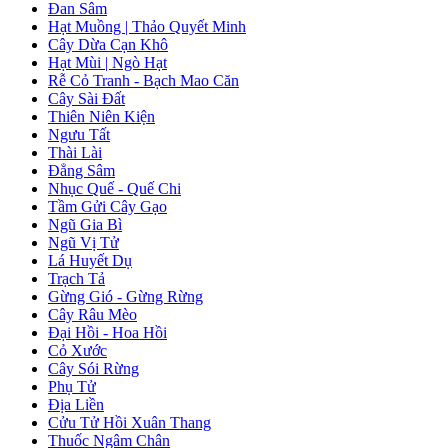
Đan Sâm
Hạt Muồng | Thảo Quyết Minh
Cây Dừa Cạn Khô
Hạt Mùi | Ngò Hạt
Rễ Cỏ Tranh - Bạch Mao Căn
Cây Sài Đất
Thiên Niên Kiện
Ngưu Tất
Thài Lài
Đẳng Sâm
Nhục Quế - Quế Chi
Tầm Gửi Cây Gạo
Ngũ Gia Bì
Ngũ Vị Tử
Lá Huyết Dụ
Trạch Tả
Gừng Gió - Gừng Rừng
Cây Râu Mèo
Đại Hồi - Hoa Hồi
Cỏ Xước
Cây Sói Rừng
Phụ Tử
Địa Liền
Cửu Tử Hồi Xuân Thang
Thuốc Ngâm Chân