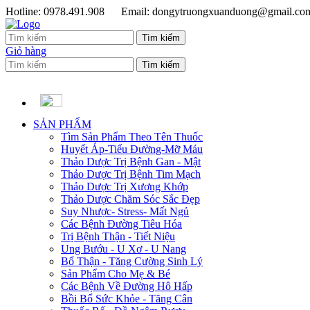
Hotline: 0978.491.908
Email: dongytruongxuanduong@gmail.co
Giỏ hàng
SẢN PHẨM
Tìm Sản Phẩm Theo Tên Thuốc
Huyết Áp-Tiểu Đường-Mỡ Máu
Thảo Dược Trị Bệnh Gan - Mật
Thảo Dược Trị Bệnh Tim Mạch
Thảo Dược Trị Xương Khớp
Thảo Dược Chăm Sóc Sắc Đẹp
Suy Nhược- Stress- Mất Ngủ
Các Bệnh Đường Tiêu Hóa
Trị Bệnh Thận - Tiết Niệu
Ung Bướu - U Xơ - U Nang
Bổ Thận - Tăng Cường Sinh Lý
Sản Phẩm Cho Mẹ & Bé
Các Bệnh Về Đường Hô Hấp
Bồi Bổ Sức Khỏe - Tăng Cân