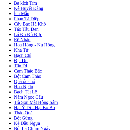
Ba kích Tím
Kê Huyết Đằng
Ích Mẫu
Phan Tả Diệp
Cây Bạc Hà Khô
Táo Tầu Đen
Lá Đu Đủ Đực
Rễ Nhàu
Hoa Hồng - Nụ Hồng
Kha Tử
Bạch Chỉ
Địa Du
Tân Di
Cam Thảo Bắc
Bột Cam Thảo
Quả óc chó
Hoa Ngâu
Bạch Tật Lê
Nấm Ngọc Cẩu
Trà Sơn Mật Hồng Sâm
Hạt Ý Dĩ - Hạt Bo Bo
Thảo Quả
Bột Gừng
Ké Đầu Ngựa
Bột Lá Chùm Ngây