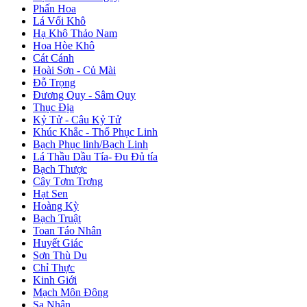
Phấn Hoa
Lá Vối Khô
Hạ Khô Thảo Nam
Hoa Hòe Khô
Cát Cánh
Hoài Sơn - Củ Mài
Đỗ Trọng
Đương Quy - Sâm Quy
Thục Địa
Kỷ Tử - Câu Kỷ Tử
Khúc Khắc - Thổ Phục Linh
Bạch Phục linh/Bạch Linh
Lá Thầu Dầu Tía- Đu Đủ tía
Bạch Thược
Cây Tơm Trơng
Hạt Sen
Hoàng Kỳ
Bạch Truật
Toan Táo Nhân
Huyết Giác
Sơn Thù Du
Chỉ Thực
Kinh Giới
Mạch Môn Đông
Sa Nhân