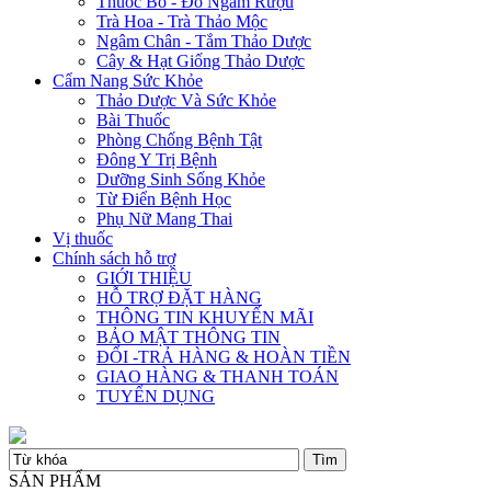
Thuốc Bổ - Đồ Ngâm Rượu
Trà Hoa - Trà Thảo Mộc
Ngâm Chân - Tắm Thảo Dược
Cây & Hạt Giống Thảo Dược
Cẩm Nang Sức Khỏe
Thảo Dược Và Sức Khỏe
Bài Thuốc
Phòng Chống Bệnh Tật
Đông Y Trị Bệnh
Dưỡng Sinh Sống Khỏe
Từ Điển Bệnh Học
Phụ Nữ Mang Thai
Vị thuốc
Chính sách hỗ trợ
GIỚI THIỆU
HỖ TRỢ ĐẶT HÀNG
THÔNG TIN KHUYẾN MÃI
BẢO MẬT THÔNG TIN
ĐỔI -TRẢ HÀNG & HOÀN TIỀN
GIAO HÀNG & THANH TOÁN
TUYỂN DỤNG
SẢN PHẨM