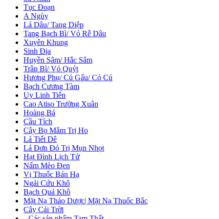
Tục Đoạn
A Ngùy
Lá Dâu/ Tang Diệp
Tang Bạch Bì/ Vỏ Rễ Dâu
Xuyên Khung
Sinh Địa
Huyền Sâm/ Hắc Sâm
Trần Bì/ Vỏ Quýt
Hương Phụ/ Củ Gấu/ Cỏ Cú
Bạch Cương Tàm
Uy Linh Tiên
Cao Atiso Trường Xuân
Hoàng Bá
Cầu Tích
Cây Bọ Mắm Trị Ho
Lá Tiết Dê
Lá Đơn Đỏ Trị Mụn Nhọt
Hạt Đình Lịch Tử
Nấm Mèo Đen
Vị Thuốc Bán Hạ
Ngải Cứu Khô
Bạch Quả Khô
Mặt Nạ Thảo Dược| Mặt Nạ Thuốc Bắc
Cây Cải Trời
+
Các sản phẩm Tam Thất