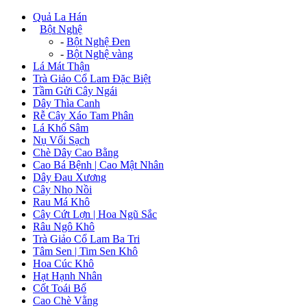
Quả La Hán
+
Bột Nghệ
-
Bột Nghệ Đen
-
Bột Nghệ vàng
Lá Mát Thận
Trà Giảo Cổ Lam Đặc Biệt
Tầm Gửi Cây Ngái
Dây Thìa Canh
Rễ Cây Xáo Tam Phân
Lá Khổ Sâm
Nụ Vối Sạch
Chè Dây Cao Bằng
Cao Bá Bệnh | Cao Mật Nhân
Dây Đau Xương
Cây Nhọ Nồi
Rau Má Khô
Cây Cứt Lợn | Hoa Ngũ Sắc
Râu Ngô Khô
Trà Giảo Cổ Lam Ba Tri
Tâm Sen | Tim Sen Khô
Hoa Cúc Khô
Hạt Hạnh Nhân
Cốt Toái Bổ
Cao Chè Vằng