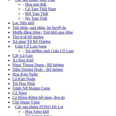
-
Hoa tam thất
-
Củ Tam Thất Nam
-
Bột Tam Thất
-
Nụ Tam Thất
Lạc Tiên khô
Trái nhàu, quả nhàu, hạ huyết áp
Mướp đắng rừng | Trái khổ qua rừng
Thỏ ti tử bổ dương
Xà sàng Tử Bổ Dương
+
Giảo Cổ Lam Sapa
-
Trà dưỡng sinh Giảo Cổ Lam
Cây Lá Gan
Xạ Đen Khô
Nhục Thung Dung - Bổ dương
Dâm Dương Hoắc - Bổ dương
Hoa Kim Ngân
Lá Kim Ngân
Trà Hoa Nhài
Trinh Nữ Hoàng Cung
Cỏ Ngọt
Lá Hồng Rừng hết mụn, đẹp da
Chè Dung Vàng
+
Các sản phẩm ATISO Đà Lạt
-
Hoa Atiso khô