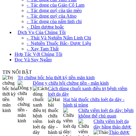
- Tác dụng của Giảo Cổ Lam
- Tác dụng quý của táo mèo
- Tác dụng quý của Atiso
- Tác dụng của nấm linh chi
- Dâm dương hoắc
+
Dịch Vụ Của Chúng Tôi
- Thái Và Nghiền Nấm Linh Chi
- Nghiền Thuốc Bắc- Dược Liệu
- Xay Tam Thất
Hợp Tác Với Chúng Tôi
Đọc Và Suy Ngẫm
TIN NỔI BẬT
Trị chứng bốc hỏa thời kỳ tiền mãn kinh
Đông y chữa hội chứng tiền - mãn kinh
Cách dùng chuối xanh điều trị bệnh viêm
loét dạ dày
Hai bài thuốc chữa loét dạ dày -
hành tá tràng
Chữa viêm loét dạ dày: bệnh
không thể chủ quan
Chữa viêm loét dạ
dày bằng thảo dược
Thảo dược