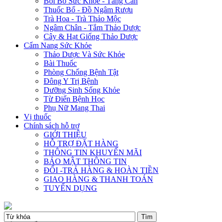
Bồi Bổ Sức Khỏe - Tăng Cân
Thuốc Bổ - Đồ Ngâm Rượu
Trà Hoa - Trà Thảo Mộc
Ngâm Chân - Tắm Thảo Dược
Cây & Hạt Giống Thảo Dược
Cẩm Nang Sức Khỏe
Thảo Dược Và Sức Khỏe
Bài Thuốc
Phòng Chống Bệnh Tật
Đông Y Trị Bệnh
Dưỡng Sinh Sống Khỏe
Từ Điển Bệnh Học
Phụ Nữ Mang Thai
Vị thuốc
Chính sách hỗ trợ
GIỚI THIỆU
HỖ TRỢ ĐẶT HÀNG
THÔNG TIN KHUYẾN MÃI
BẢO MẬT THÔNG TIN
ĐỔI -TRẢ HÀNG & HOÀN TIỀN
GIAO HÀNG & THANH TOÁN
TUYỂN DỤNG