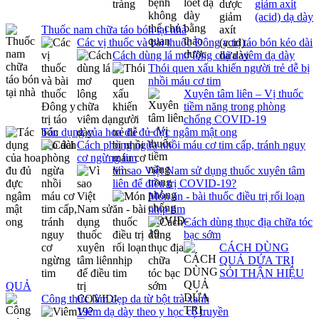
giảm axít
(acid) dạ dày
Thuốc nam chữa táo bón tại nhà
Các vị thuốc và bài thuốc Đông y trị táo bón kéo dài
Cách dùng lá mơ lông chữa viêm dạ dày
Thói quen xấu khiến người trẻ dễ bị
nhồi máu cơ tim
Xuyên tâm liên – Vị thuốc
tiềm năng trong phòng
chống COVID-19
Tác dụng của hoa đu đủ đực ngâm mật ong
Cách phòng ngừa nhồi máu cơ tim cấp, tránh nguy
cơ ngừng tim
Vì sao Việt Nam sử dụng thuốc xuyên tâm
liên để điều trị COVID-19?
Món ăn - bài thuốc điều trị rối loạn
nhịp tim
Cách dùng thục địa chữa tóc
bạc sớm
CÁCH DÙNG
QUẢ DỨA TRỊ
SỎI THẬN HIỆU
QUẢ
Công thức làm đẹp da từ bột trà xanh
Viêm dạ dày theo y học cổ truyền