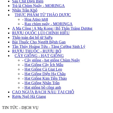
Sâu Chít Điện Biên
Trà lá Chùm Ngây - MORINGA
Nhân Trần Khô
+
THỰC PHẨM TỪ THẢO DƯỢC
-
Hoa Atiso tươi
-
Rau chùm ngây - MORINGA
A Ma Công | A Ma Kong | Bổ Thận Tráng Dương
RƯỢU QUỐC LỦI CHÍNH HIỆU
Thập toàn đại bổ từ SaPa
Bài Thuốc Cho Người Bệnh Gan
Tần Thủy Hoàng Tửu - Tăng Cường Sinh Lý
RƯỢU THUỐC - RƯỢU BỔ
+
CÂY GIỐNG - HẠT GIỐNG
-
Cây giống - hạt giống Chùm Ngây
-
Hạt Giống Cây Ích Mẫu
-
Hạt Giống Cà Giai Leo
-
Hạt Giống Diệp Hạ Châu
-
Hạt Giống Kim Tiền Thảo
-
Hạt Giống Nhân Trần
-
Hạt giống bồ công anh
CAO NGỰA BẠCH NẤU TẠI CHỖ
Rượu Ngô Hà Giang
TIN TỨC - DỊCH VỤ