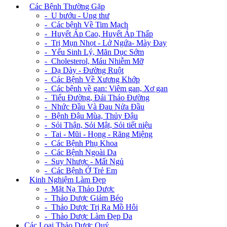
+
Các Bệnh Thường Gặp
- U bướu - Ung thư
- Các bệnh Về Tim Mạch
- Huyết Áp Cao, Huyết Áp Thấp
- Trị Mụn Nhọt - Lở Ngứa- Mày Đay
- Yếu Sinh Lý, Mãn Dục Sớm
- Cholesterol, Máu Nhiễm Mỡ
- Dạ Dày - Đường Ruột
- Các Bệnh Về Xương Khớp
- Các bệnh về gan: Viêm gan, Xơ gan
- Tiểu Đường, Đái Tháo Đường
- Nhức Đầu Và Đau Nửa Đầu
- Bệnh Đậu Mùa, Thủy Đậu
- Sỏi Thận, Sỏi Mật, Sỏi tiết niệu
- Tai - Mũi - Họng - Răng Miệng
- Các Bệnh Phụ Khoa
- Các Bệnh Ngoài Da
- Suy Nhược - Mất Ngủ
- Các Bệnh Ở Trẻ Em
+
Kinh Nghiệm Làm Đẹp
- Mặt Nạ Thảo Dược
- Thảo Dược Giảm Béo
- Thảo Dược Trị Ra Mồ Hôi
- Thảo Dược Làm Đẹp Da
Các Loại Thảo Dược Quý