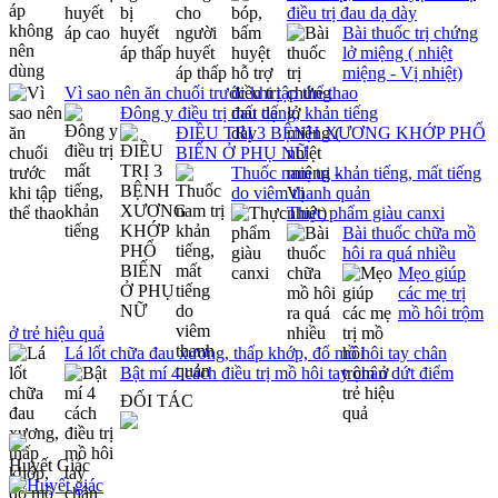
điều trị đau dạ dày
Bài thuốc trị chứng
lở miệng ( nhiệt
miệng - Vị nhiệt)
Vì sao nên ăn chuối trước khi tập thể thao
Đông y điều trị mất tiếng, khản tiếng
ĐIỀU TRỊ 3 BỆNH XƯƠNG KHỚP PHỔ
BIẾN Ở PHỤ NỮ
Thuốc nam trị khản tiếng, mất tiếng
do viêm thanh quản
Thực phẩm giàu canxi
Bài thuốc chữa mồ
hôi ra quá nhiều
Mẹo giúp
các mẹ trị
mồ hôi trộm
ở trẻ hiệu quả
Lá lốt chữa đau xương, thấp khớp, đổ mồ hôi tay chân
Bật mí 4 cách điều trị mồ hôi tay chân dứt điểm
ĐỐI TÁC
Huyết Giác