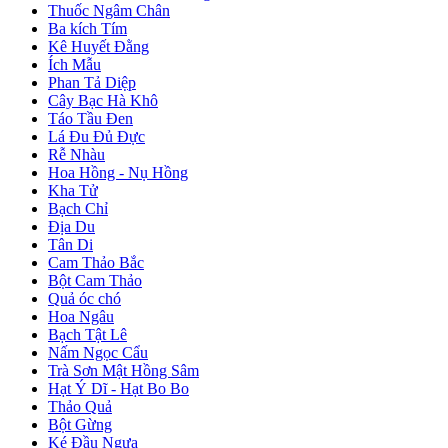
Thuốc Ngâm Chân
Ba kích Tím
Kê Huyết Đằng
Ích Mẫu
Phan Tả Diệp
Cây Bạc Hà Khô
Táo Tầu Đen
Lá Đu Đủ Đực
Rễ Nhàu
Hoa Hồng - Nụ Hồng
Kha Tử
Bạch Chỉ
Địa Du
Tân Di
Cam Thảo Bắc
Bột Cam Thảo
Quả óc chó
Hoa Ngâu
Bạch Tật Lê
Nấm Ngọc Cẩu
Trà Sơn Mật Hồng Sâm
Hạt Ý Dĩ - Hạt Bo Bo
Thảo Quả
Bột Gừng
Ké Đầu Ngựa