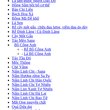
Lá tắm thuốc người Dao Đỏ
Hồng Sâm bồi bổ cơ thể
Bán Chi Liên
Bạch Hoa Xà
Bông Mã Đề khô
Lá Sen
Rễ cây mật gấu, chữa đau lưng, viêm đau dạ dày
Rễ Đinh Lăng | Củ Đinh Lăng
Cây Mật Gấu
Táo Mèo Sapa
+
Bồ Công Anh
-
Rễ Bồ Công Anh
-
Lá Bồ Công Anh
Táo Tầu Đỏ
Mộc Thông
Chè Vằng
Nấm Linh Chi - Sapa
Nấm Hương rừng Sa Pa
Nấm Linh Chi Hàn Quốc
Nấm Linh Chi Tự Nhiên
Nấm Lim Xanh Tự Nhiên
Nấm Linh Chi Đà Lạt
Nấm Linh Chi Bao Tử
Mật Ong nguyên chất
Quả Dứa dại