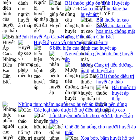
Bài thuốc giúp ổn định Huyết áp
Cách dùng câu đằng hạ
huyết áp
Bài thuốc trị cao
huyết áp, đau đầu,
hoa mắt, chóng mặt
Bệnh Huyết Áp Cao-Những Điều Bạn Cần Biết
Huyết áp cao và phương pháp điều trị
6 biểu hiện của bệnh cao huyết áp
Nguyên nhân gây bệnh tăng huyết
áp
Mướp đắng trị tiểu đường,
ổn định huyết áp
6 Bài thuốc điều trị
huyết áp thấp
Bài thuốc trị
huyết áp
thấp
Những thực phẩm người cao huyết áp không nên dùng
Các loại thảo dược hỗ trợ điều trị huyết áp cao
Lời khuyên hữu ích cho người bị huyết áp
thấp
Chế độ ăn uống cho người huyết áp
thấp
Xoa bóp, bấm huyệt hỗ trợ