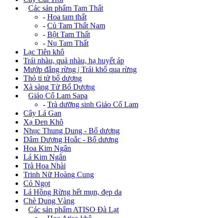
+
Các sản phẩm Tam Thất
-
Hoa tam thất
-
Củ Tam Thất Nam
-
Bột Tam Thất
-
Nụ Tam Thất
Lạc Tiên khô
Trái nhàu, quả nhàu, hạ huyết áp
Mướp đắng rừng | Trái khổ qua rừng
Thỏ ti tử bổ dương
Xà sàng Tử Bổ Dương
+
Giảo Cổ Lam Sapa
-
Trà dưỡng sinh Giảo Cổ Lam
Cây Lá Gan
Xạ Đen Khô
Nhục Thung Dung - Bổ dương
Dâm Dương Hoắc - Bổ dương
Hoa Kim Ngân
Lá Kim Ngân
Trà Hoa Nhài
Trinh Nữ Hoàng Cung
Cỏ Ngọt
Lá Hồng Rừng hết mụn, đẹp da
Chè Dung Vàng
+
Các sản phẩm ATISO Đà Lạt