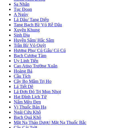
Sa Nhân
Tục Đoạn
A Ngùy
Lá Dâu/ Tang Diệp
Tang Bạch Bì/ Vỏ Rễ Dâu
Xuyên Khung
Sinh Địa
Huyền Sâm/ Hắc Sâm
Trần Bì/ Vỏ Quýt
Hương Phụ/ Củ Gấu/ Cỏ Cú
Bạch Cương Tàm
Uy Linh Tiên
Cao Atiso Trường Xuân
Hoàng Bá
Cầu Tích
Cây Bọ Mắm Trị Ho
Lá Tiết Dê
Lá Đơn Đỏ Trị Mụn Nhọt
Hạt Đình Lịch Tử
Nấm Mèo Đen
Vị Thuốc Bán Hạ
Ngải Cứu Khô
Bạch Quả Khô
Mặt Nạ Thảo Dược| Mặt Nạ Thuốc Bắc
Cây Cải Trời