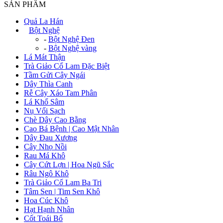
SẢN PHẨM
Quả La Hán
+
Bột Nghệ
-
Bột Nghệ Đen
-
Bột Nghệ vàng
Lá Mát Thận
Trà Giảo Cổ Lam Đặc Biệt
Tầm Gửi Cây Ngái
Dây Thìa Canh
Rễ Cây Xáo Tam Phân
Lá Khổ Sâm
Nụ Vối Sạch
Chè Dây Cao Bằng
Cao Bá Bệnh | Cao Mật Nhân
Dây Đau Xương
Cây Nhọ Nồi
Rau Má Khô
Cây Cứt Lợn | Hoa Ngũ Sắc
Râu Ngô Khô
Trà Giảo Cổ Lam Ba Tri
Tâm Sen | Tim Sen Khô
Hoa Cúc Khô
Hạt Hạnh Nhân
Cốt Toái Bổ