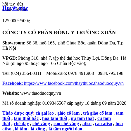
Huyết giác
đ
125.000
/500g
CÔNG TY CỔ PHẦN ĐÔNG Y TRƯỜNG XUÂN
Showroom
: Số 36, ngõ 165, phố Chùa Bộc, quận Đống Đa, T.p
Hà Nội
VPGD
: Phòng 310, nhà 7, tập thể đại học Thủy Lợi, Đống Đa, Hà
Nội (đi ngõ 95 hoặc ngõ 165 Chùa Bộc vào);
Tel
: (024) 3564.0311 Mobi/Zalo: 0978.491.908 - 0984.795.198.
Facebook
:
https://www.facebook.com/thaythuoc.thaoduocquy.vn
Website
: www.thaoduocquy.vn
Mã số doanh nghiệp:
0109346567 cấp ngày 18 tháng 09 năm 2020
Thảo dược quý
:
cà gai leo
,
giảo cổ lam
,
trà giảo cổ lam
,
tam
thất
,
tam thất bắc
,
hoa tam thất
,
nụ tam thất
,
củ tam
thất
,
chè dây
,
chè vằng
,
cao chè vằng
,
atiso
,
cao atiso
,
hoa
atiso
,
lá tắm
,
lá xông
,
lá tắm người dao
.