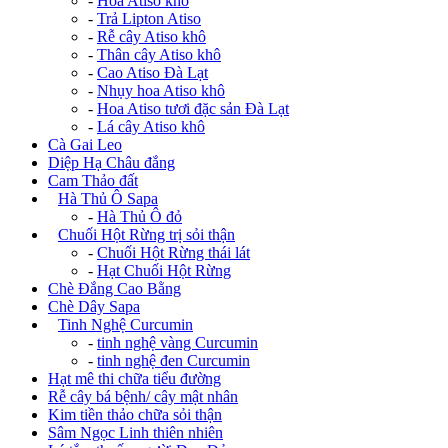
-
Hoa Atiso khô
-
Trả Lipton Atiso
-
Rễ cây Atiso khô
-
Thân cây Atiso khô
-
Cao Atiso Đà Lạt
-
Nhụy hoa Atiso khô
-
Hoa Atiso tươi đặc sản Đà Lạt
-
Lá cây Atiso khô
Cà Gai Leo
Diệp Hạ Châu đắng
Cam Thảo đất
+
Hà Thủ Ô Sapa
-
Hà Thủ Ô đỏ
+
Chuối Hột Rừng trị sỏi thận
-
Chuối Hột Rừng thái lát
-
Hạt Chuối Hột Rừng
Chè Đắng Cao Bằng
Chè Dây Sapa
+
Tinh Nghệ Curcumin
-
tinh nghệ vàng Curcumin
-
tinh nghệ đen Curcumin
Hạt mê thi chữa tiểu đường
Rễ cây bá bệnh/ cây mật nhân
Kim tiền thảo chữa sỏi thận
Sâm Ngọc Linh thiên nhiên