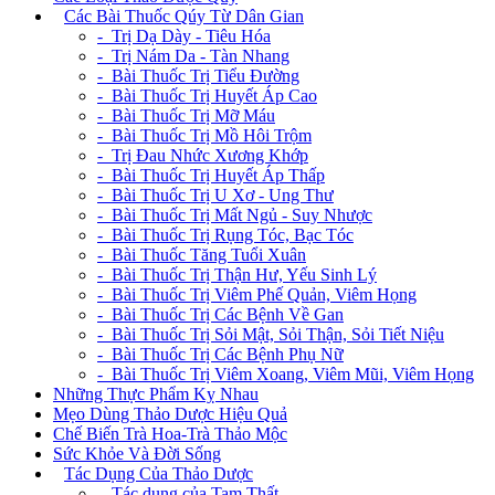
+
Các Bài Thuốc Qúy Từ Dân Gian
- Trị Dạ Dày - Tiêu Hóa
- Trị Nám Da - Tàn Nhang
- Bài Thuốc Trị Tiểu Đường
- Bài Thuốc Trị Huyết Áp Cao
- Bài Thuốc Trị Mỡ Máu
- Bài Thuốc Trị Mồ Hôi Trộm
- Trị Đau Nhức Xương Khớp
- Bài Thuốc Trị Huyết Áp Thấp
- Bài Thuốc Trị U Xơ - Ung Thư
- Bài Thuốc Trị Mất Ngủ - Suy Nhược
- Bài Thuốc Trị Rụng Tóc, Bạc Tóc
- Bài Thuốc Tăng Tuổi Xuân
- Bài Thuốc Trị Thận Hư, Yếu Sinh Lý
- Bài Thuốc Trị Viêm Phế Quản, Viêm Họng
- Bài Thuốc Trị Các Bệnh Về Gan
- Bài Thuốc Trị Sỏi Mật, Sỏi Thận, Sỏi Tiết Niệu
- Bài Thuốc Trị Các Bệnh Phụ Nữ
- Bài Thuốc Trị Viêm Xoang, Viêm Mũi, Viêm Họng
Những Thực Phẩm Kỵ Nhau
Mẹo Dùng Thảo Dược Hiệu Quả
Chế Biến Trà Hoa-Trà Thảo Mộc
Sức Khỏe Và Đời Sống
+
Tác Dụng Của Thảo Dược
- Tác dụng của Tam Thất