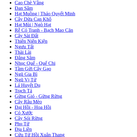
Cao Chè Vằng
Đan Sâm
Hạt Muồng | Thảo Quyết Minh
Cây Dừa Cạn Khô
Hạt Mùi | Ngò Hạt
Rễ Cỏ Tranh - Bạch Mao Căn
Cây Sài Đất
Thiên Niên Kiện
Ngưu Tất
Thài Lài
Đẳng Sâm
Nhục Quế - Quế Chi
Tầm Gửi Cây Gạo
Ngũ Gia Bì
Ngũ Vị Tử
Lá Huyết Dụ
Trạch Tả
Gừng Gió - Gừng Rừng
Cây Râu Mèo
Đại Hồi - Hoa Hồi
Cỏ Xước
Cây Sói Rừng
Phụ Tử
Địa Liền
Cửu Tử Hồi Xuân Thang