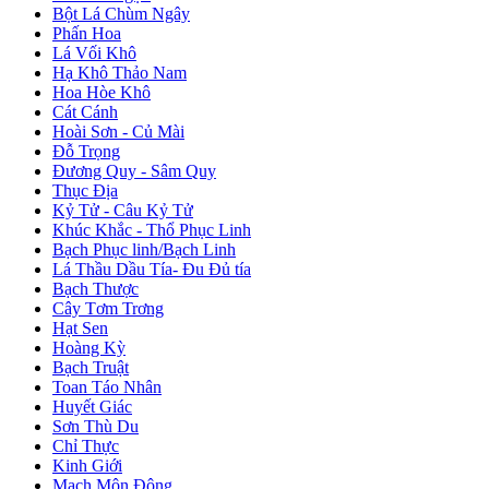
Bột Lá Chùm Ngây
Phấn Hoa
Lá Vối Khô
Hạ Khô Thảo Nam
Hoa Hòe Khô
Cát Cánh
Hoài Sơn - Củ Mài
Đỗ Trọng
Đương Quy - Sâm Quy
Thục Địa
Kỷ Tử - Câu Kỷ Tử
Khúc Khắc - Thổ Phục Linh
Bạch Phục linh/Bạch Linh
Lá Thầu Dầu Tía- Đu Đủ tía
Bạch Thược
Cây Tơm Trơng
Hạt Sen
Hoàng Kỳ
Bạch Truật
Toan Táo Nhân
Huyết Giác
Sơn Thù Du
Chỉ Thực
Kinh Giới
Mạch Môn Đông