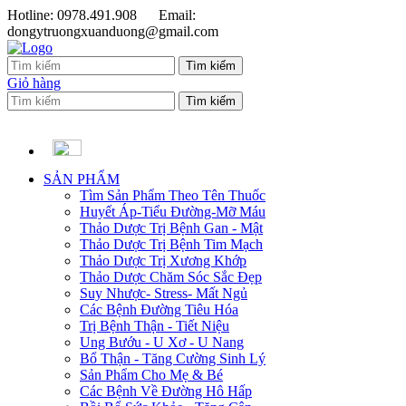
Hotline: 0978.491.908
Email:
dongytruongxuanduong@gmail.com
Giỏ hàng
SẢN PHẨM
Tìm Sản Phẩm Theo Tên Thuốc
Huyết Áp-Tiểu Đường-Mỡ Máu
Thảo Dược Trị Bệnh Gan - Mật
Thảo Dược Trị Bệnh Tim Mạch
Thảo Dược Trị Xương Khớp
Thảo Dược Chăm Sóc Sắc Đẹp
Suy Nhược- Stress- Mất Ngủ
Các Bệnh Đường Tiêu Hóa
Trị Bệnh Thận - Tiết Niệu
Ung Bướu - U Xơ - U Nang
Bổ Thận - Tăng Cường Sinh Lý
Sản Phẩm Cho Mẹ & Bé
Các Bệnh Về Đường Hô Hấp