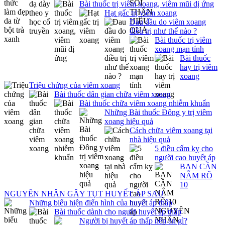
Bài thuốc trị viêm xoang, viêm mũi dị ứng
Hạt gấc trị viêm xoang
Đau đầu do viêm xoang
điều trị như thế nào ?
Bài thuốc trị viêm
xoang mạn tính
Bài thuốc
hay trị viêm
xoang
Triệu chứng của viêm xoang
Bài thuốc dân gian chữa viêm xoang
Bài thuốc chữa viêm xoang nhiễm khuẩn
Những Bài thuốc Đông y trị viêm
xoang hiệu quả
Cách chữa viêm xoang tại
nhà hiệu quả
5 điều cấm kỵ cho
người cao huyết áp
BẠN CẦN
NẮM RÕ
10
NGUYÊN NHÂN GÂY TỤT HUYẾT ÁP SAU
Những biểu hiện điển hình của huyết áp thấp
Bài thuốc dành cho người huyết áp thấp
Người bị huyết áp thấp nên ăn gì?