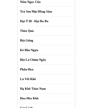
Nấm Ngọc Cẩu
Trà Sơn Mật Hồng Sâm
Hạt Ý Dĩ - Hạt Bo Bo
Thảo Quả
Bột Gừng
Ké Đầu Ngựa
Bột Lá Chùm Ngây
Phấn Hoa
Lá Vối Khô
Hạ Khô Thảo Nam
Hoa Hòe Khô
Cát Cánh