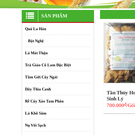
SẢN PHẨM
Quả La Hán
+
Bột Nghệ
Lá Mát Thận
Trà Giảo Cổ Lam Đặc Biệt
Tầm Gửi Cây Ngái
Dây Thìa Canh
Tần Thủy H
Sinh Lý
Rễ Cây Xáo Tam Phân
đ
700.000
/Gó
Lá Khổ Sâm
Nụ Vối Sạch