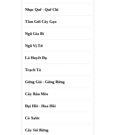
Nhục Quế - Quế Chi
Tầm Gửi Cây Gạo
Ngũ Gia Bì
Ngũ Vị Tử
Lá Huyết Dụ
Trạch Tả
Gừng Gió - Gừng Rừng
Cây Râu Mèo
Đại Hồi - Hoa Hồi
Cỏ Xước
Cây Sói Rừng