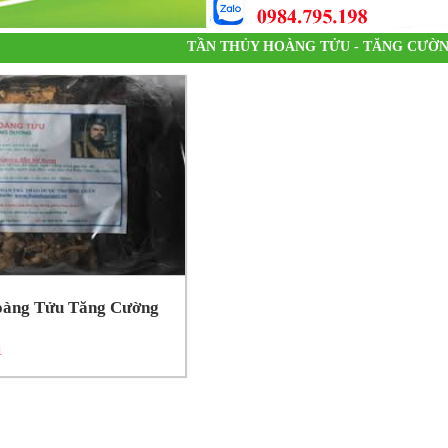
TẦN THỦY HOÀNG TỬU - TĂNG CƯỜN
oàng Tửu Tăng Cường
i