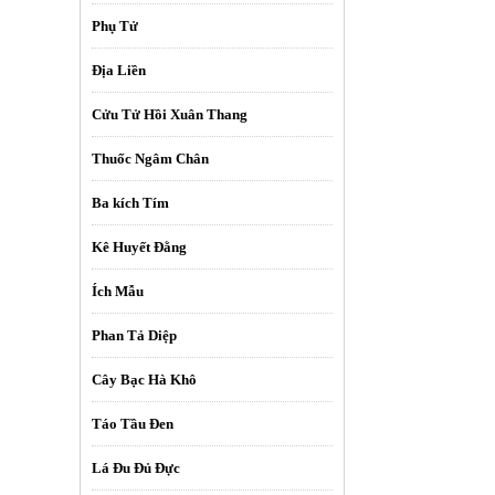
Phụ Tử
Địa Liền
Cửu Tử Hồi Xuân Thang
Thuốc Ngâm Chân
Ba kích Tím
Kê Huyết Đằng
Ích Mẫu
Phan Tả Diệp
Cây Bạc Hà Khô
Táo Tầu Đen
Lá Đu Đủ Đực