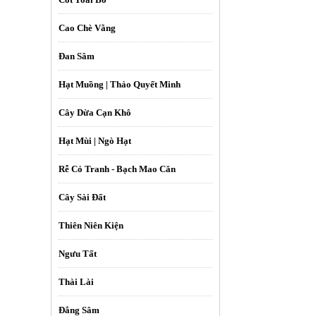
Cao Chè Vằng
Đan Sâm
Hạt Muồng | Thảo Quyết Minh
Cây Dừa Cạn Khô
Hạt Mùi | Ngò Hạt
Rễ Cỏ Tranh - Bạch Mao Căn
Cây Sài Đất
Thiên Niên Kiện
Ngưu Tất
Thài Lài
Đẳng Sâm