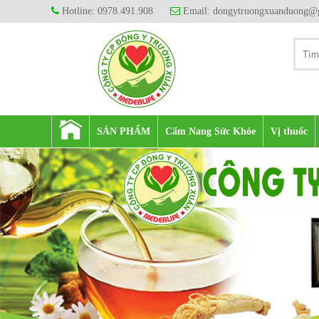
Hotline: 0978.491.908
Email: dongytruongxuanduong@
SẢN PHẨM
Cẩm Nang Sức Khỏe
Vị thuốc