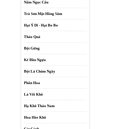
Nấm Ngọc Cẩu
Trà Sơn Mật Hồng Sâm
Hạt Ý Dĩ - Hạt Bo Bo
Thảo Quả
Bột Gừng
Ké Đầu Ngựa
Bột Lá Chùm Ngây
Phấn Hoa
Lá Vối Khô
Hạ Khô Thảo Nam
Hoa Hòe Khô
Cát Cánh