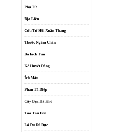
Phụ Tử
Địa Liền
Cửu Tử Hồi Xuân Thang
Thuốc Ngâm Chân
Ba kích Tím
Kê Huyết Đằng
Ích Mẫu
Phan Tả Diệp
Cây Bạc Hà Khô
Táo Tầu Đen
Lá Đu Đủ Đực