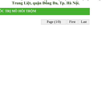
UỐC TRỊ MỒ HÔI TRỘM
Page (1/0)
First
Last