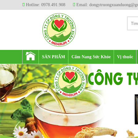
Hotline: 0978.491.908
Email: dongytruongxuanduong@g
SẢN PHẨM
Cẩm Nang Sức Khỏe
Vị thuốc