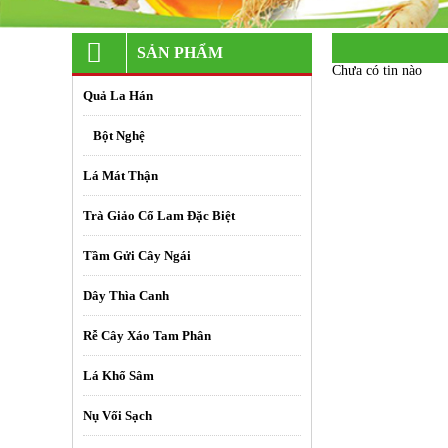
SẢN PHẨM
Chưa có tin nào
Quả La Hán
+
Bột Nghệ
Lá Mát Thận
Trà Giảo Cổ Lam Đặc Biệt
Tầm Gửi Cây Ngái
Dây Thìa Canh
Rễ Cây Xáo Tam Phân
Lá Khổ Sâm
Nụ Vối Sạch