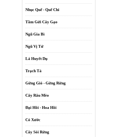
Nhục Quế - Quế Chi
Tầm Gửi Cây Gạo
Ngũ Gia Bì
Ngũ Vị Tử
Lá Huyết Dụ
Trạch Tả
Gừng Gió - Gừng Rừng
Cây Râu Mèo
Đại Hồi - Hoa Hồi
Cỏ Xước
Cây Sói Rừng