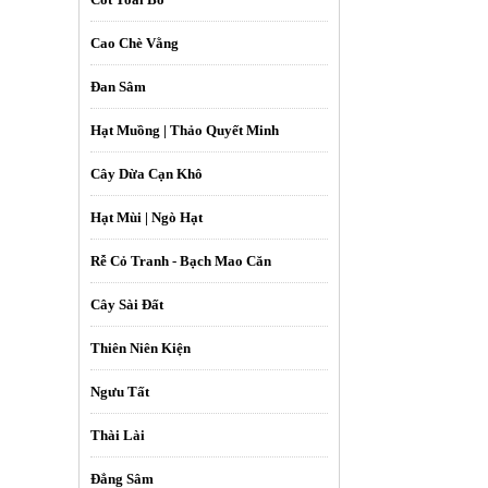
Cao Chè Vằng
Đan Sâm
Hạt Muồng | Thảo Quyết Minh
Cây Dừa Cạn Khô
Hạt Mùi | Ngò Hạt
Rễ Cỏ Tranh - Bạch Mao Căn
Cây Sài Đất
Thiên Niên Kiện
Ngưu Tất
Thài Lài
Đẳng Sâm