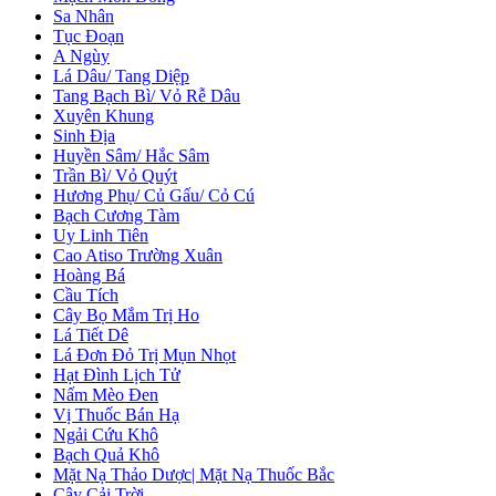
Sa Nhân
Tục Đoạn
A Ngùy
Lá Dâu/ Tang Diệp
Tang Bạch Bì/ Vỏ Rễ Dâu
Xuyên Khung
Sinh Địa
Huyền Sâm/ Hắc Sâm
Trần Bì/ Vỏ Quýt
Hương Phụ/ Củ Gấu/ Cỏ Cú
Bạch Cương Tàm
Uy Linh Tiên
Cao Atiso Trường Xuân
Hoàng Bá
Cầu Tích
Cây Bọ Mắm Trị Ho
Lá Tiết Dê
Lá Đơn Đỏ Trị Mụn Nhọt
Hạt Đình Lịch Tử
Nấm Mèo Đen
Vị Thuốc Bán Hạ
Ngải Cứu Khô
Bạch Quả Khô
Mặt Nạ Thảo Dược| Mặt Nạ Thuốc Bắc
Cây Cải Trời