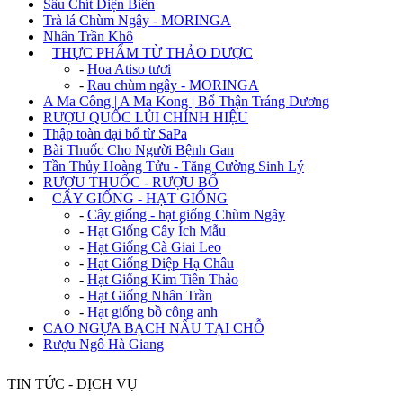
Sâu Chít Điện Biên
Trà lá Chùm Ngây - MORINGA
Nhân Trần Khô
+
THỰC PHẨM TỪ THẢO DƯỢC
-
Hoa Atiso tươi
-
Rau chùm ngây - MORINGA
A Ma Công | A Ma Kong | Bổ Thận Tráng Dương
RƯỢU QUỐC LỦI CHÍNH HIỆU
Thập toàn đại bổ từ SaPa
Bài Thuốc Cho Người Bệnh Gan
Tần Thủy Hoàng Tửu - Tăng Cường Sinh Lý
RƯỢU THUỐC - RƯỢU BỔ
+
CÂY GIỐNG - HẠT GIỐNG
-
Cây giống - hạt giống Chùm Ngây
-
Hạt Giống Cây Ích Mẫu
-
Hạt Giống Cà Giai Leo
-
Hạt Giống Diệp Hạ Châu
-
Hạt Giống Kim Tiền Thảo
-
Hạt Giống Nhân Trần
-
Hạt giống bồ công anh
CAO NGỰA BẠCH NẤU TẠI CHỖ
Rượu Ngô Hà Giang
TIN TỨC - DỊCH VỤ