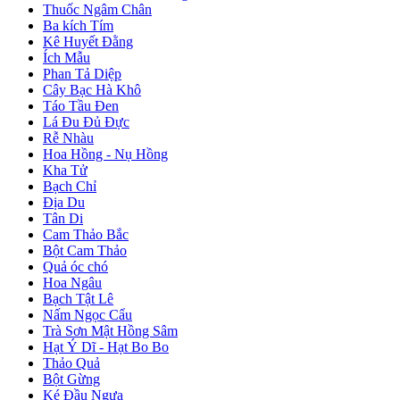
Thuốc Ngâm Chân
Ba kích Tím
Kê Huyết Đằng
Ích Mẫu
Phan Tả Diệp
Cây Bạc Hà Khô
Táo Tầu Đen
Lá Đu Đủ Đực
Rễ Nhàu
Hoa Hồng - Nụ Hồng
Kha Tử
Bạch Chỉ
Địa Du
Tân Di
Cam Thảo Bắc
Bột Cam Thảo
Quả óc chó
Hoa Ngâu
Bạch Tật Lê
Nấm Ngọc Cẩu
Trà Sơn Mật Hồng Sâm
Hạt Ý Dĩ - Hạt Bo Bo
Thảo Quả
Bột Gừng
Ké Đầu Ngựa