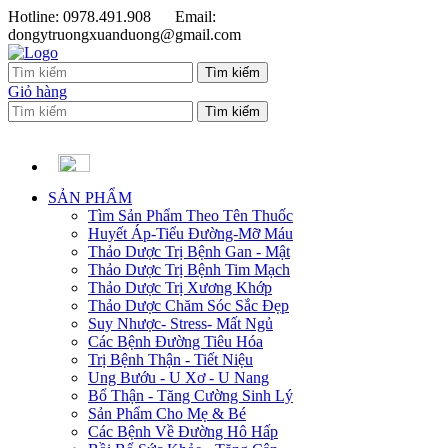
Hotline: 0978.491.908
Email:
dongytruongxuanduong@gmail.com
Giỏ hàng
SẢN PHẨM
Tìm Sản Phẩm Theo Tên Thuốc
Huyết Áp-Tiểu Đường-Mỡ Máu
Thảo Dược Trị Bệnh Gan - Mật
Thảo Dược Trị Bệnh Tim Mạch
Thảo Dược Trị Xương Khớp
Thảo Dược Chăm Sóc Sắc Đẹp
Suy Nhược- Stress- Mất Ngủ
Các Bệnh Đường Tiêu Hóa
Trị Bệnh Thận - Tiết Niệu
Ung Bướu - U Xơ - U Nang
Bổ Thận - Tăng Cường Sinh Lý
Sản Phẩm Cho Mẹ & Bé
Các Bệnh Về Đường Hô Hấp