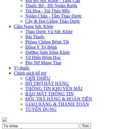
Bồi Bổ Sức Khỏe - Tăng Cân
Thuốc Bổ - Đồ Ngâm Rượu
Trà Hoa - Trà Thảo Mộc
Ngâm Chân - Tắm Thảo Dược
Cây & Hạt Giống Thảo Dược
Cẩm Nang Sức Khỏe
Thảo Dược Và Sức Khỏe
Bài Thuốc
Phòng Chống Bệnh Tật
Đông Y Trị Bệnh
Dưỡng Sinh Sống Khỏe
Từ Điển Bệnh Học
Phụ Nữ Mang Thai
Vị thuốc
Chính sách hỗ trợ
GIỚI THIỆU
HỖ TRỢ ĐẶT HÀNG
THÔNG TIN KHUYẾN MÃI
BẢO MẬT THÔNG TIN
ĐỔI -TRẢ HÀNG & HOÀN TIỀN
GIAO HÀNG & THANH TOÁN
TUYỂN DỤNG