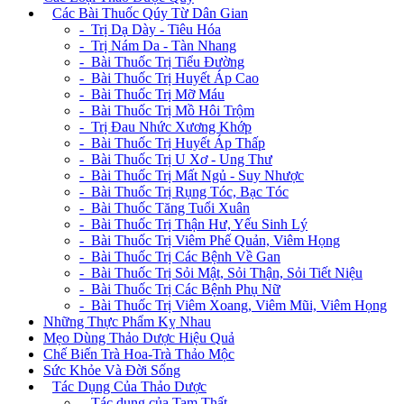
+
Các Bài Thuốc Qúy Từ Dân Gian
- Trị Dạ Dày - Tiêu Hóa
- Trị Nám Da - Tàn Nhang
- Bài Thuốc Trị Tiểu Đường
- Bài Thuốc Trị Huyết Áp Cao
- Bài Thuốc Trị Mỡ Máu
- Bài Thuốc Trị Mồ Hôi Trộm
- Trị Đau Nhức Xương Khớp
- Bài Thuốc Trị Huyết Áp Thấp
- Bài Thuốc Trị U Xơ - Ung Thư
- Bài Thuốc Trị Mất Ngủ - Suy Nhược
- Bài Thuốc Trị Rụng Tóc, Bạc Tóc
- Bài Thuốc Tăng Tuổi Xuân
- Bài Thuốc Trị Thận Hư, Yếu Sinh Lý
- Bài Thuốc Trị Viêm Phế Quản, Viêm Họng
- Bài Thuốc Trị Các Bệnh Về Gan
- Bài Thuốc Trị Sỏi Mật, Sỏi Thận, Sỏi Tiết Niệu
- Bài Thuốc Trị Các Bệnh Phụ Nữ
- Bài Thuốc Trị Viêm Xoang, Viêm Mũi, Viêm Họng
Những Thực Phẩm Kỵ Nhau
Mẹo Dùng Thảo Dược Hiệu Quả
Chế Biến Trà Hoa-Trà Thảo Mộc
Sức Khỏe Và Đời Sống
+
Tác Dụng Của Thảo Dược
- Tác dụng của Tam Thất