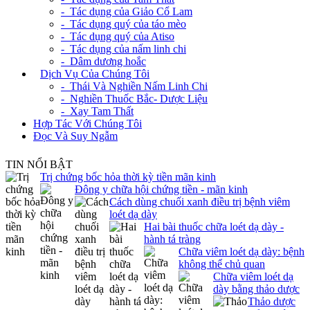
- Tác dụng của Giảo Cổ Lam
- Tác dụng quý của táo mèo
- Tác dụng quý của Atiso
- Tác dụng của nấm linh chi
- Dâm dương hoắc
+
Dịch Vụ Của Chúng Tôi
- Thái Và Nghiền Nấm Linh Chi
- Nghiền Thuốc Bắc- Dược Liệu
- Xay Tam Thất
Hợp Tác Với Chúng Tôi
Đọc Và Suy Ngẫm
TIN NỔI BẬT
Trị chứng bốc hỏa thời kỳ tiền mãn kinh
Đông y chữa hội chứng tiền - mãn kinh
Cách dùng chuối xanh điều trị bệnh viêm
loét dạ dày
Hai bài thuốc chữa loét dạ dày -
hành tá tràng
Chữa viêm loét dạ dày: bệnh
không thể chủ quan
Chữa viêm loét dạ
dày bằng thảo dược
Thảo dược