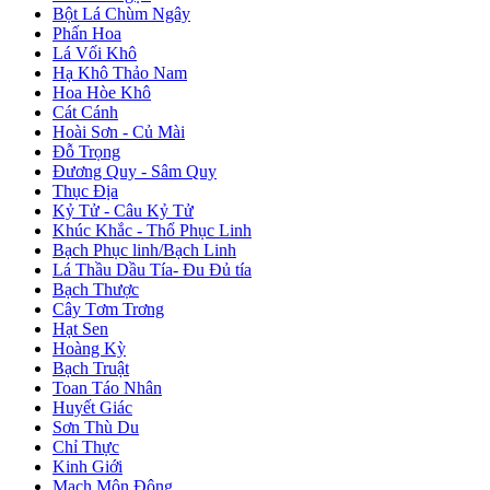
Bột Lá Chùm Ngây
Phấn Hoa
Lá Vối Khô
Hạ Khô Thảo Nam
Hoa Hòe Khô
Cát Cánh
Hoài Sơn - Củ Mài
Đỗ Trọng
Đương Quy - Sâm Quy
Thục Địa
Kỷ Tử - Câu Kỷ Tử
Khúc Khắc - Thổ Phục Linh
Bạch Phục linh/Bạch Linh
Lá Thầu Dầu Tía- Đu Đủ tía
Bạch Thược
Cây Tơm Trơng
Hạt Sen
Hoàng Kỳ
Bạch Truật
Toan Táo Nhân
Huyết Giác
Sơn Thù Du
Chỉ Thực
Kinh Giới
Mạch Môn Đông