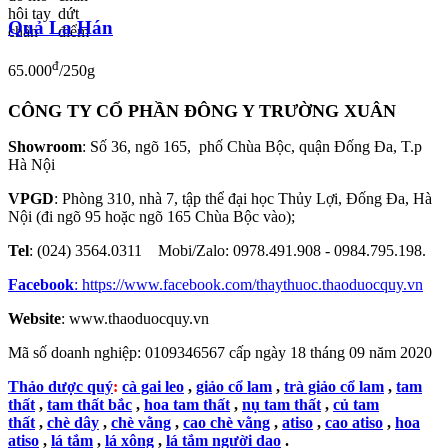
Quả La Hán
đ
65.000
/250g
CÔNG TY CỔ PHẦN ĐÔNG Y TRƯỜNG XUÂN
Showroom
: Số 36, ngõ 165, phố Chùa Bộc, quận Đống Đa, T.p
Hà Nội
VPGD
: Phòng 310, nhà 7, tập thể đại học Thủy Lợi, Đống Đa, Hà
Nội (đi ngõ 95 hoặc ngõ 165 Chùa Bộc vào);
Tel
: (024) 3564.0311 Mobi/Zalo: 0978.491.908 - 0984.795.198.
Facebook
:
https://www.facebook.com/thaythuoc.thaoduocquy.vn
Website
: www.thaoduocquy.vn
Mã số doanh nghiệp:
0109346567 cấp ngày 18 tháng 09 năm 2020
Thảo dược quý
:
cà gai leo
,
giảo cổ lam
,
trà giảo cổ lam
,
tam
thất
,
tam thất bắc
,
hoa tam thất
,
nụ tam thất
,
củ tam
thất
,
chè dây
,
chè vằng
,
cao chè vằng
,
atiso
,
cao atiso
,
hoa
atiso
,
lá tắm
,
lá xông
,
lá tắm người dao
.