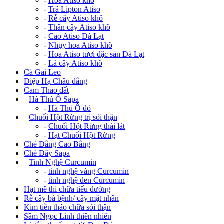
-
Hoa Atiso khô
-
Trả Lipton Atiso
-
Rễ cây Atiso khô
-
Thân cây Atiso khô
-
Cao Atiso Đà Lạt
-
Nhụy hoa Atiso khô
-
Hoa Atiso tươi đặc sản Đà Lạt
-
Lá cây Atiso khô
Cà Gai Leo
Diệp Hạ Châu đắng
Cam Thảo đất
+
Hà Thủ Ô Sapa
-
Hà Thủ Ô đỏ
+
Chuối Hột Rừng trị sỏi thận
-
Chuối Hột Rừng thái lát
-
Hạt Chuối Hột Rừng
Chè Đắng Cao Bằng
Chè Dây Sapa
+
Tinh Nghệ Curcumin
-
tinh nghệ vàng Curcumin
-
tinh nghệ đen Curcumin
Hạt mê thi chữa tiểu đường
Rễ cây bá bệnh/ cây mật nhân
Kim tiền thảo chữa sỏi thận
Sâm Ngọc Linh thiên nhiên