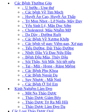
+
Các Bệnh Thường Gặp
- U bướu - Ung thư
- Các bệnh Về Tim Mạch
- Huyết Áp Cao, Huyết Áp Thấp
- Trị Mụn Nhọt - Lở Ngứa- Mày Đay
- Yếu Sinh Lý, Mãn Dục Sớm
- Cholesterol, Máu Nhiễm Mỡ
- Dạ Dày - Đường Ruột
- Các Bệnh Về Xương Khớp
- Các bệnh về gan: Viêm gan, Xơ gan
- Tiểu Đường, Đái Tháo Đường
- Nhức Đầu Và Đau Nửa Đầu
- Bệnh Đậu Mùa, Thủy Đậu
- Sỏi Thận, Sỏi Mật, Sỏi tiết niệu
- Tai - Mũi - Họng - Răng Miệng
- Các Bệnh Phụ Khoa
- Các Bệnh Ngoài Da
- Suy Nhược - Mất Ngủ
- Các Bệnh Ở Trẻ Em
+
Kinh Nghiệm Làm Đẹp
- Mặt Nạ Thảo Dược
- Thảo Dược Giảm Béo
- Thảo Dược Trị Ra Mồ Hôi
- Thảo Dược Làm Đẹp Da
Các Loại Thảo Dược Quý