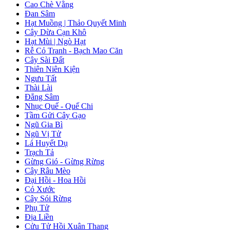
Cao Chè Vằng
Đan Sâm
Hạt Muồng | Thảo Quyết Minh
Cây Dừa Cạn Khô
Hạt Mùi | Ngò Hạt
Rễ Cỏ Tranh - Bạch Mao Căn
Cây Sài Đất
Thiên Niên Kiện
Ngưu Tất
Thài Lài
Đẳng Sâm
Nhục Quế - Quế Chi
Tầm Gửi Cây Gạo
Ngũ Gia Bì
Ngũ Vị Tử
Lá Huyết Dụ
Trạch Tả
Gừng Gió - Gừng Rừng
Cây Râu Mèo
Đại Hồi - Hoa Hồi
Cỏ Xước
Cây Sói Rừng
Phụ Tử
Địa Liền
Cửu Tử Hồi Xuân Thang