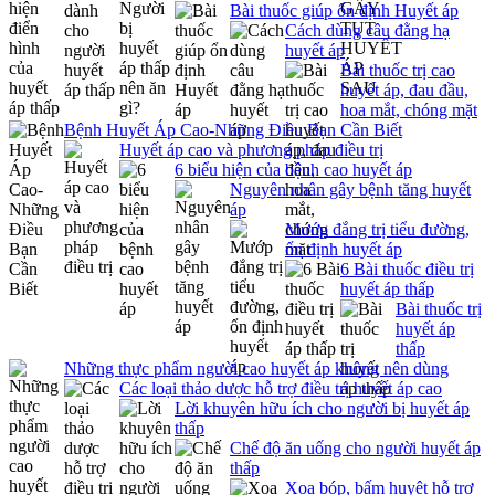
Bài thuốc giúp ổn định Huyết áp
Cách dùng câu đằng hạ
huyết áp
Bài thuốc trị cao
huyết áp, đau đầu,
hoa mắt, chóng mặt
Bệnh Huyết Áp Cao-Những Điều Bạn Cần Biết
Huyết áp cao và phương pháp điều trị
6 biểu hiện của bệnh cao huyết áp
Nguyên nhân gây bệnh tăng huyết
áp
Mướp đắng trị tiểu đường,
ổn định huyết áp
6 Bài thuốc điều trị
huyết áp thấp
Bài thuốc trị
huyết áp
thấp
Những thực phẩm người cao huyết áp không nên dùng
Các loại thảo dược hỗ trợ điều trị huyết áp cao
Lời khuyên hữu ích cho người bị huyết áp
thấp
Chế độ ăn uống cho người huyết áp
thấp
Xoa bóp, bấm huyệt hỗ trợ