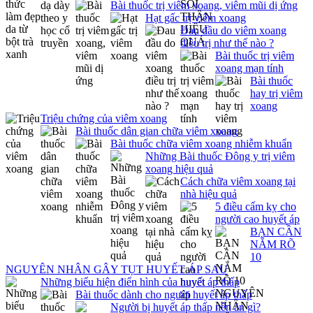
Bài thuốc trị viêm xoang, viêm mũi dị ứng
Hạt gấc trị viêm xoang
Đau đầu do viêm xoang
điều trị như thế nào ?
Bài thuốc trị viêm
xoang mạn tính
Bài thuốc
hay trị viêm
xoang
Triệu chứng của viêm xoang
Bài thuốc dân gian chữa viêm xoang
Bài thuốc chữa viêm xoang nhiễm khuẩn
Những Bài thuốc Đông y trị viêm
xoang hiệu quả
Cách chữa viêm xoang tại
nhà hiệu quả
5 điều cấm kỵ cho
người cao huyết áp
BẠN CẦN
NẮM RÕ
10
NGUYÊN NHÂN GÂY TỤT HUYẾT ÁP SAU
Những biểu hiện điển hình của huyết áp thấp
Bài thuốc dành cho người huyết áp thấp
Người bị huyết áp thấp nên ăn gì?