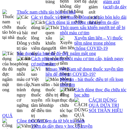
giảm axít
(acid) dạ dày
Thuốc nam chữa táo bón tại nhà
Các vị thuốc và bài thuốc Đông y trị táo bón kéo dài
Cách dùng lá mơ lông chữa viêm dạ dày
Thói quen xấu khiến người trẻ dễ bị
nhồi máu cơ tim
Xuyên tâm liên – Vị thuốc
tiềm năng trong phòng
chống COVID-19
Tác dụng của hoa đu đủ đực ngâm mật ong
Cách phòng ngừa nhồi máu cơ tim cấp, tránh nguy
cơ ngừng tim
Vì sao Việt Nam sử dụng thuốc xuyên tâm
liên để điều trị COVID-19?
Món ăn - bài thuốc điều trị rối loạn
nhịp tim
Cách dùng thục địa chữa tóc
bạc sớm
CÁCH DÙNG
QUẢ DỨA TRỊ
SỎI THẬN HIỆU
QUẢ
Công thức làm đẹp da từ bột trà xanh
Viêm dạ dày theo y học cổ truyền