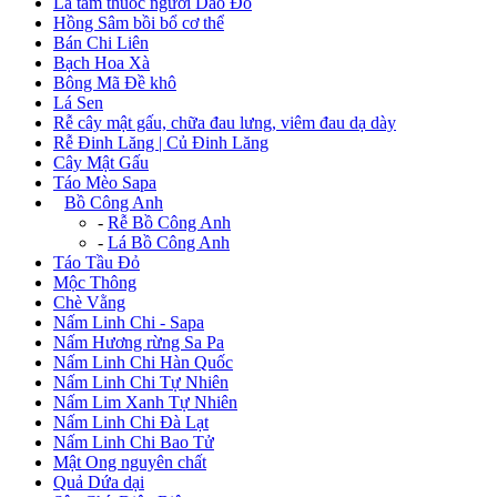
Lá tắm thuốc người Dao Đỏ
Hồng Sâm bồi bổ cơ thể
Bán Chi Liên
Bạch Hoa Xà
Bông Mã Đề khô
Lá Sen
Rễ cây mật gấu, chữa đau lưng, viêm đau dạ dày
Rễ Đinh Lăng | Củ Đinh Lăng
Cây Mật Gấu
Táo Mèo Sapa
+
Bồ Công Anh
-
Rễ Bồ Công Anh
-
Lá Bồ Công Anh
Táo Tầu Đỏ
Mộc Thông
Chè Vằng
Nấm Linh Chi - Sapa
Nấm Hương rừng Sa Pa
Nấm Linh Chi Hàn Quốc
Nấm Linh Chi Tự Nhiên
Nấm Lim Xanh Tự Nhiên
Nấm Linh Chi Đà Lạt
Nấm Linh Chi Bao Tử
Mật Ong nguyên chất
Quả Dứa dại