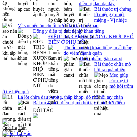
điều trị đau dạ dày
Bài thuốc trị chứng
lở miệng ( nhiệt
miệng - Vị nhiệt)
Vì sao nên ăn chuối trước khi tập thể thao
Đông y điều trị mất tiếng, khản tiếng
ĐIỀU TRỊ 3 BỆNH XƯƠNG KHỚP PHỔ
BIẾN Ở PHỤ NỮ
Thuốc nam trị khản tiếng, mất tiếng
do viêm thanh quản
Thực phẩm giàu canxi
Bài thuốc chữa mồ
hôi ra quá nhiều
Mẹo giúp
các mẹ trị
mồ hôi trộm
ở trẻ hiệu quả
Lá lốt chữa đau xương, thấp khớp, đổ mồ hôi tay chân
Bật mí 4 cách điều trị mồ hôi tay chân dứt điểm
ĐỐI TÁC
Quả La Hán