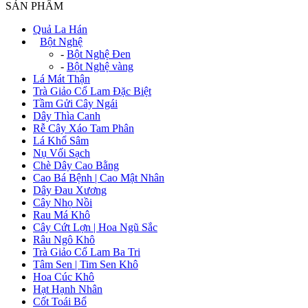
SẢN PHẨM
Quả La Hán
+
Bột Nghệ
-
Bột Nghệ Đen
-
Bột Nghệ vàng
Lá Mát Thận
Trà Giảo Cổ Lam Đặc Biệt
Tầm Gửi Cây Ngái
Dây Thìa Canh
Rễ Cây Xáo Tam Phân
Lá Khổ Sâm
Nụ Vối Sạch
Chè Dây Cao Bằng
Cao Bá Bệnh | Cao Mật Nhân
Dây Đau Xương
Cây Nhọ Nồi
Rau Má Khô
Cây Cứt Lợn | Hoa Ngũ Sắc
Râu Ngô Khô
Trà Giảo Cổ Lam Ba Tri
Tâm Sen | Tim Sen Khô
Hoa Cúc Khô
Hạt Hạnh Nhân
Cốt Toái Bổ