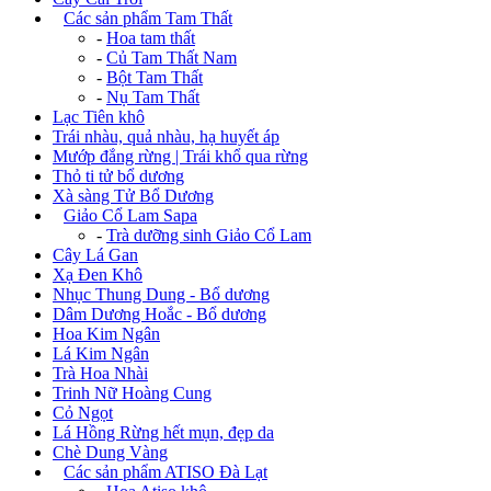
+
Các sản phẩm Tam Thất
-
Hoa tam thất
-
Củ Tam Thất Nam
-
Bột Tam Thất
-
Nụ Tam Thất
Lạc Tiên khô
Trái nhàu, quả nhàu, hạ huyết áp
Mướp đắng rừng | Trái khổ qua rừng
Thỏ ti tử bổ dương
Xà sàng Tử Bổ Dương
+
Giảo Cổ Lam Sapa
-
Trà dưỡng sinh Giảo Cổ Lam
Cây Lá Gan
Xạ Đen Khô
Nhục Thung Dung - Bổ dương
Dâm Dương Hoắc - Bổ dương
Hoa Kim Ngân
Lá Kim Ngân
Trà Hoa Nhài
Trinh Nữ Hoàng Cung
Cỏ Ngọt
Lá Hồng Rừng hết mụn, đẹp da
Chè Dung Vàng
+
Các sản phẩm ATISO Đà Lạt