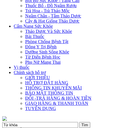
Bồi Bổ Sức Khỏe - Tăng Cân
Thuốc Bổ - Đồ Ngâm Rượu
Trà Hoa - Trà Thảo Mộc
Ngâm Chân - Tắm Thảo Dược
Cây & Hạt Giống Thảo Dược
Cẩm Nang Sức Khỏe
Thảo Dược Và Sức Khỏe
Bài Thuốc
Phòng Chống Bệnh Tật
Đông Y Trị Bệnh
Dưỡng Sinh Sống Khỏe
Từ Điển Bệnh Học
Phụ Nữ Mang Thai
Vị thuốc
Chính sách hỗ trợ
GIỚI THIỆU
HỖ TRỢ ĐẶT HÀNG
THÔNG TIN KHUYẾN MÃI
BẢO MẬT THÔNG TIN
ĐỔI -TRẢ HÀNG & HOÀN TIỀN
GIAO HÀNG & THANH TOÁN
TUYỂN DỤNG