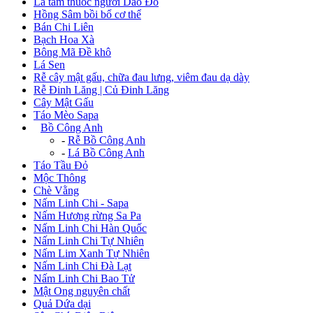
Lá tắm thuốc người Dao Đỏ
Hồng Sâm bồi bổ cơ thể
Bán Chi Liên
Bạch Hoa Xà
Bông Mã Đề khô
Lá Sen
Rễ cây mật gấu, chữa đau lưng, viêm đau dạ dày
Rễ Đinh Lăng | Củ Đinh Lăng
Cây Mật Gấu
Táo Mèo Sapa
+
Bồ Công Anh
-
Rễ Bồ Công Anh
-
Lá Bồ Công Anh
Táo Tầu Đỏ
Mộc Thông
Chè Vằng
Nấm Linh Chi - Sapa
Nấm Hương rừng Sa Pa
Nấm Linh Chi Hàn Quốc
Nấm Linh Chi Tự Nhiên
Nấm Lim Xanh Tự Nhiên
Nấm Linh Chi Đà Lạt
Nấm Linh Chi Bao Tử
Mật Ong nguyên chất
Quả Dứa dại