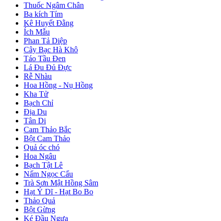
Thuốc Ngâm Chân
Ba kích Tím
Kê Huyết Đằng
Ích Mẫu
Phan Tả Diệp
Cây Bạc Hà Khô
Táo Tầu Đen
Lá Đu Đủ Đực
Rễ Nhàu
Hoa Hồng - Nụ Hồng
Kha Tử
Bạch Chỉ
Địa Du
Tân Di
Cam Thảo Bắc
Bột Cam Thảo
Quả óc chó
Hoa Ngâu
Bạch Tật Lê
Nấm Ngọc Cẩu
Trà Sơn Mật Hồng Sâm
Hạt Ý Dĩ - Hạt Bo Bo
Thảo Quả
Bột Gừng
Ké Đầu Ngựa