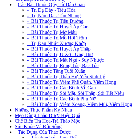
+
Các Bài Thuốc Qúy Từ Dân Gian
- Trị Dạ Dày - Tiêu Hóa
- Trị Nám Da - Tàn Nhang
- Bài Thuốc Trị Tiểu Đường
- Bài Thuốc Trị Huyết Áp Cao
- Bài Thuốc Trị Mỡ Máu
- Bài Thuốc Trị Mồ Hôi Trộm
- Trị Đau Nhức Xương Khớp
- Bài Thuốc Trị Huyết Áp Thấp
- Bài Thuốc Trị U Xơ - Ung Thư
- Bài Thuốc Trị Mất Ngủ - Suy Nhược
- Bài Thuốc Trị Rụng Tóc, Bạc Tóc
- Bài Thuốc Tăng Tuổi Xuân
- Bài Thuốc Trị Thận Hư, Yếu Sinh Lý
- Bài Thuốc Trị Viêm Phế Quản, Viêm Họng
- Bài Thuốc Trị Các Bệnh Về Gan
- Bài Thuốc Trị Sỏi Mật, Sỏi Thận, Sỏi Tiết Niệu
- Bài Thuốc Trị Các Bệnh Phụ Nữ
- Bài Thuốc Trị Viêm Xoang, Viêm Mũi, Viêm Họng
Những Thực Phẩm Kỵ Nhau
Mẹo Dùng Thảo Dược Hiệu Quả
Chế Biến Trà Hoa-Trà Thảo Mộc
Sức Khỏe Và Đời Sống
+
Tác Dụng Của Thảo Dược
- Tác dụng của Tam Thất