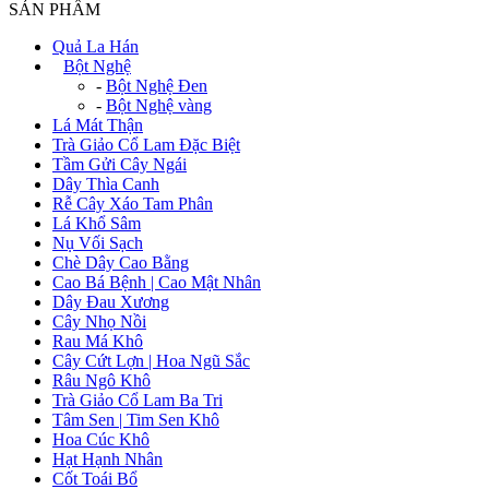
SẢN PHẨM
Quả La Hán
+
Bột Nghệ
-
Bột Nghệ Đen
-
Bột Nghệ vàng
Lá Mát Thận
Trà Giảo Cổ Lam Đặc Biệt
Tầm Gửi Cây Ngái
Dây Thìa Canh
Rễ Cây Xáo Tam Phân
Lá Khổ Sâm
Nụ Vối Sạch
Chè Dây Cao Bằng
Cao Bá Bệnh | Cao Mật Nhân
Dây Đau Xương
Cây Nhọ Nồi
Rau Má Khô
Cây Cứt Lợn | Hoa Ngũ Sắc
Râu Ngô Khô
Trà Giảo Cổ Lam Ba Tri
Tâm Sen | Tim Sen Khô
Hoa Cúc Khô
Hạt Hạnh Nhân
Cốt Toái Bổ