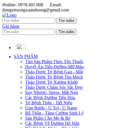
Hotline: 0978.491.908
Email:
dongytruongxuanduong@gmail.com
Giỏ hàng
SẢN PHẨM
Tìm Sản Phẩm Theo Tên Thuốc
Huyết Áp-Tiểu Đường-Mỡ Máu
Thảo Dược Trị Bệnh Gan - Mật
Thảo Dược Trị Bệnh Tim Mạch
Thảo Dược Trị Xương Khớp
Thảo Dược Chăm Sóc Sắc Đẹp
Suy Nhược- Stress- Mất Ngủ
Các Bệnh Đường Tiêu Hóa
Trị Bệnh Thận - Tiết Niệu
Ung Bướu - U Xơ - U Nang
Bổ Thận - Tăng Cường Sinh Lý
Sản Phẩm Cho Mẹ & Bé
Các Bệnh Về Đường Hô Hấp