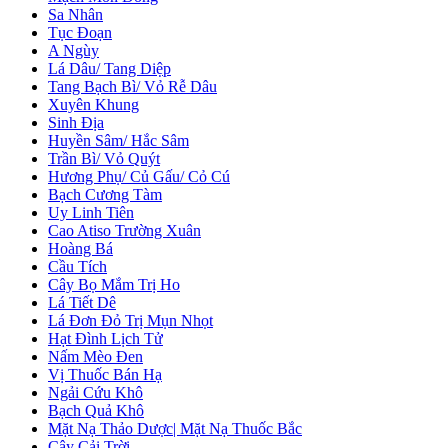
Sa Nhân
Tục Đoạn
A Ngùy
Lá Dâu/ Tang Diệp
Tang Bạch Bì/ Vỏ Rễ Dâu
Xuyên Khung
Sinh Địa
Huyền Sâm/ Hắc Sâm
Trần Bì/ Vỏ Quýt
Hương Phụ/ Củ Gấu/ Cỏ Cú
Bạch Cương Tàm
Uy Linh Tiên
Cao Atiso Trường Xuân
Hoàng Bá
Cầu Tích
Cây Bọ Mắm Trị Ho
Lá Tiết Dê
Lá Đơn Đỏ Trị Mụn Nhọt
Hạt Đình Lịch Tử
Nấm Mèo Đen
Vị Thuốc Bán Hạ
Ngải Cứu Khô
Bạch Quả Khô
Mặt Nạ Thảo Dược| Mặt Nạ Thuốc Bắc
Cây Cải Trời