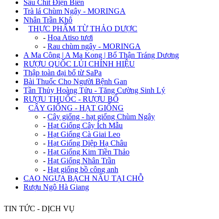
Sâu Chít Điện Biên
Trà lá Chùm Ngây - MORINGA
Nhân Trần Khô
+
THỰC PHẨM TỪ THẢO DƯỢC
-
Hoa Atiso tươi
-
Rau chùm ngây - MORINGA
A Ma Công | A Ma Kong | Bổ Thận Tráng Dương
RƯỢU QUỐC LỦI CHÍNH HIỆU
Thập toàn đại bổ từ SaPa
Bài Thuốc Cho Người Bệnh Gan
Tần Thủy Hoàng Tửu - Tăng Cường Sinh Lý
RƯỢU THUỐC - RƯỢU BỔ
+
CÂY GIỐNG - HẠT GIỐNG
-
Cây giống - hạt giống Chùm Ngây
-
Hạt Giống Cây Ích Mẫu
-
Hạt Giống Cà Giai Leo
-
Hạt Giống Diệp Hạ Châu
-
Hạt Giống Kim Tiền Thảo
-
Hạt Giống Nhân Trần
-
Hạt giống bồ công anh
CAO NGỰA BẠCH NẤU TẠI CHỖ
Rượu Ngô Hà Giang
TIN TỨC - DỊCH VỤ