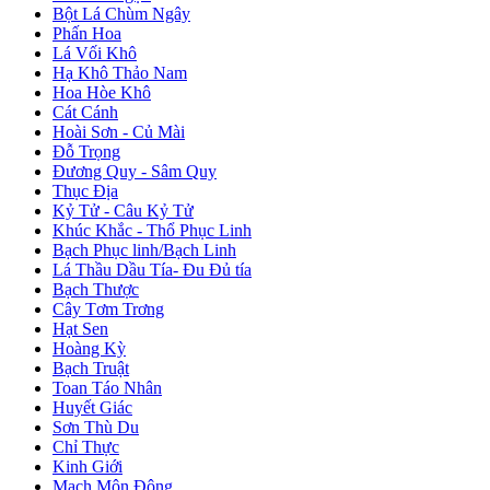
Bột Lá Chùm Ngây
Phấn Hoa
Lá Vối Khô
Hạ Khô Thảo Nam
Hoa Hòe Khô
Cát Cánh
Hoài Sơn - Củ Mài
Đỗ Trọng
Đương Quy - Sâm Quy
Thục Địa
Kỷ Tử - Câu Kỷ Tử
Khúc Khắc - Thổ Phục Linh
Bạch Phục linh/Bạch Linh
Lá Thầu Dầu Tía- Đu Đủ tía
Bạch Thược
Cây Tơm Trơng
Hạt Sen
Hoàng Kỳ
Bạch Truật
Toan Táo Nhân
Huyết Giác
Sơn Thù Du
Chỉ Thực
Kinh Giới
Mạch Môn Đông