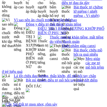
điều trị đau dạ dày
Bài thuốc trị chứng
lở miệng ( nhiệt
miệng - Vị nhiệt)
Vì sao nên ăn chuối trước khi tập thể thao
Đông y điều trị mất tiếng, khản tiếng
ĐIỀU TRỊ 3 BỆNH XƯƠNG KHỚP PHỔ
BIẾN Ở PHỤ NỮ
Thuốc nam trị khản tiếng, mất tiếng
do viêm thanh quản
Thực phẩm giàu canxi
Bài thuốc chữa mồ
hôi ra quá nhiều
Mẹo giúp
các mẹ trị
mồ hôi trộm
ở trẻ hiệu quả
Lá lốt chữa đau xương, thấp khớp, đổ mồ hôi tay chân
Bật mí 4 cách điều trị mồ hôi tay chân dứt điểm
ĐỐI TÁC
Cây Sài Đất