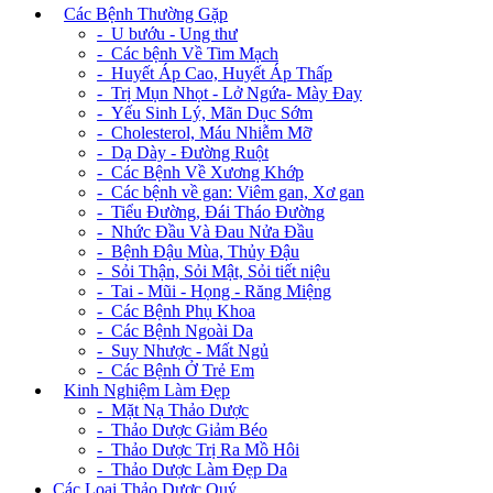
+
Các Bệnh Thường Gặp
- U bướu - Ung thư
- Các bệnh Về Tim Mạch
- Huyết Áp Cao, Huyết Áp Thấp
- Trị Mụn Nhọt - Lở Ngứa- Mày Đay
- Yếu Sinh Lý, Mãn Dục Sớm
- Cholesterol, Máu Nhiễm Mỡ
- Dạ Dày - Đường Ruột
- Các Bệnh Về Xương Khớp
- Các bệnh về gan: Viêm gan, Xơ gan
- Tiểu Đường, Đái Tháo Đường
- Nhức Đầu Và Đau Nửa Đầu
- Bệnh Đậu Mùa, Thủy Đậu
- Sỏi Thận, Sỏi Mật, Sỏi tiết niệu
- Tai - Mũi - Họng - Răng Miệng
- Các Bệnh Phụ Khoa
- Các Bệnh Ngoài Da
- Suy Nhược - Mất Ngủ
- Các Bệnh Ở Trẻ Em
+
Kinh Nghiệm Làm Đẹp
- Mặt Nạ Thảo Dược
- Thảo Dược Giảm Béo
- Thảo Dược Trị Ra Mồ Hôi
- Thảo Dược Làm Đẹp Da
Các Loại Thảo Dược Quý