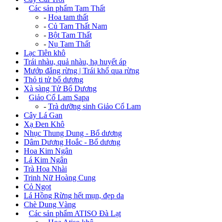
+
Các sản phẩm Tam Thất
-
Hoa tam thất
-
Củ Tam Thất Nam
-
Bột Tam Thất
-
Nụ Tam Thất
Lạc Tiên khô
Trái nhàu, quả nhàu, hạ huyết áp
Mướp đắng rừng | Trái khổ qua rừng
Thỏ ti tử bổ dương
Xà sàng Tử Bổ Dương
+
Giảo Cổ Lam Sapa
-
Trà dưỡng sinh Giảo Cổ Lam
Cây Lá Gan
Xạ Đen Khô
Nhục Thung Dung - Bổ dương
Dâm Dương Hoắc - Bổ dương
Hoa Kim Ngân
Lá Kim Ngân
Trà Hoa Nhài
Trinh Nữ Hoàng Cung
Cỏ Ngọt
Lá Hồng Rừng hết mụn, đẹp da
Chè Dung Vàng
+
Các sản phẩm ATISO Đà Lạt