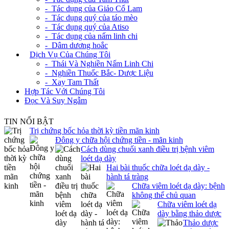
- Tác dụng của Giảo Cổ Lam
- Tác dụng quý của táo mèo
- Tác dụng quý của Atiso
- Tác dụng của nấm linh chi
- Dâm dương hoắc
+
Dịch Vụ Của Chúng Tôi
- Thái Và Nghiền Nấm Linh Chi
- Nghiền Thuốc Bắc- Dược Liệu
- Xay Tam Thất
Hợp Tác Với Chúng Tôi
Đọc Và Suy Ngẫm
TIN NỔI BẬT
Trị chứng bốc hỏa thời kỳ tiền mãn kinh
Đông y chữa hội chứng tiền - mãn kinh
Cách dùng chuối xanh điều trị bệnh viêm
loét dạ dày
Hai bài thuốc chữa loét dạ dày -
hành tá tràng
Chữa viêm loét dạ dày: bệnh
không thể chủ quan
Chữa viêm loét dạ
dày bằng thảo dược
Thảo dược