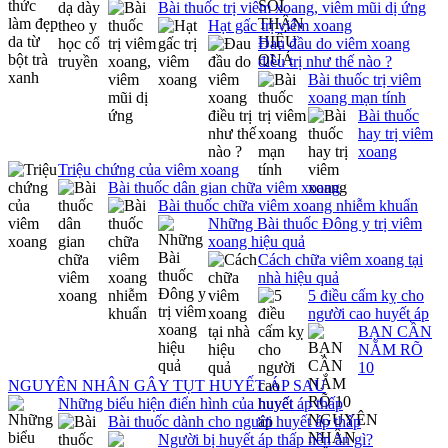
Bài thuốc trị viêm xoang, viêm mũi dị ứng
Hạt gấc trị viêm xoang
Đau đầu do viêm xoang
điều trị như thế nào ?
Bài thuốc trị viêm
xoang mạn tính
Bài thuốc
hay trị viêm
xoang
Triệu chứng của viêm xoang
Bài thuốc dân gian chữa viêm xoang
Bài thuốc chữa viêm xoang nhiễm khuẩn
Những Bài thuốc Đông y trị viêm
xoang hiệu quả
Cách chữa viêm xoang tại
nhà hiệu quả
5 điều cấm kỵ cho
người cao huyết áp
BẠN CẦN
NẮM RÕ
10
NGUYÊN NHÂN GÂY TỤT HUYẾT ÁP SAU
Những biểu hiện điển hình của huyết áp thấp
Bài thuốc dành cho người huyết áp thấp
Người bị huyết áp thấp nên ăn gì?