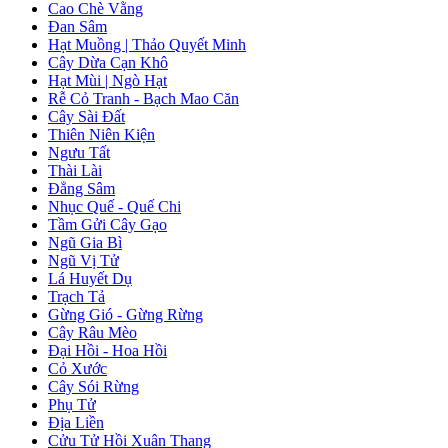
Cao Chè Vằng
Đan Sâm
Hạt Muồng | Thảo Quyết Minh
Cây Dừa Cạn Khô
Hạt Mùi | Ngò Hạt
Rễ Cỏ Tranh - Bạch Mao Căn
Cây Sài Đất
Thiên Niên Kiện
Ngưu Tất
Thài Lài
Đẳng Sâm
Nhục Quế - Quế Chi
Tầm Gửi Cây Gạo
Ngũ Gia Bì
Ngũ Vị Tử
Lá Huyết Dụ
Trạch Tả
Gừng Gió - Gừng Rừng
Cây Râu Mèo
Đại Hồi - Hoa Hồi
Cỏ Xước
Cây Sói Rừng
Phụ Tử
Địa Liền
Cửu Tử Hồi Xuân Thang