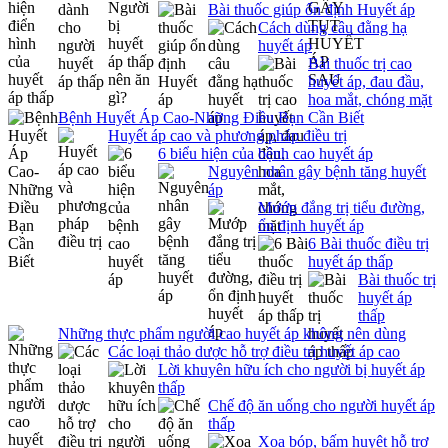
Bài thuốc giúp ổn định Huyết áp
Cách dùng câu đằng hạ
huyết áp
Bài thuốc trị cao
huyết áp, đau đầu,
hoa mắt, chóng mặt
Bệnh Huyết Áp Cao-Những Điều Bạn Cần Biết
Huyết áp cao và phương pháp điều trị
6 biểu hiện của bệnh cao huyết áp
Nguyên nhân gây bệnh tăng huyết
áp
Mướp đắng trị tiểu đường,
ổn định huyết áp
6 Bài thuốc điều trị
huyết áp thấp
Bài thuốc trị
huyết áp
thấp
Những thực phẩm người cao huyết áp không nên dùng
Các loại thảo dược hỗ trợ điều trị huyết áp cao
Lời khuyên hữu ích cho người bị huyết áp
thấp
Chế độ ăn uống cho người huyết áp
thấp
Xoa bóp, bấm huyệt hỗ trợ