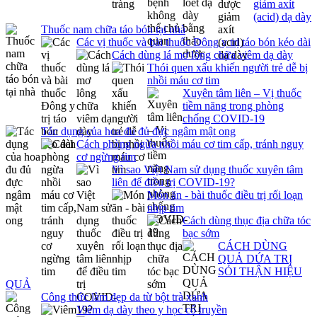
giảm axít
(acid) dạ dày
Thuốc nam chữa táo bón tại nhà
Các vị thuốc và bài thuốc Đông y trị táo bón kéo dài
Cách dùng lá mơ lông chữa viêm dạ dày
Thói quen xấu khiến người trẻ dễ bị
nhồi máu cơ tim
Xuyên tâm liên – Vị thuốc
tiềm năng trong phòng
chống COVID-19
Tác dụng của hoa đu đủ đực ngâm mật ong
Cách phòng ngừa nhồi máu cơ tim cấp, tránh nguy
cơ ngừng tim
Vì sao Việt Nam sử dụng thuốc xuyên tâm
liên để điều trị COVID-19?
Món ăn - bài thuốc điều trị rối loạn
nhịp tim
Cách dùng thục địa chữa tóc
bạc sớm
CÁCH DÙNG
QUẢ DỨA TRỊ
SỎI THẬN HIỆU
QUẢ
Công thức làm đẹp da từ bột trà xanh
Viêm dạ dày theo y học cổ truyền