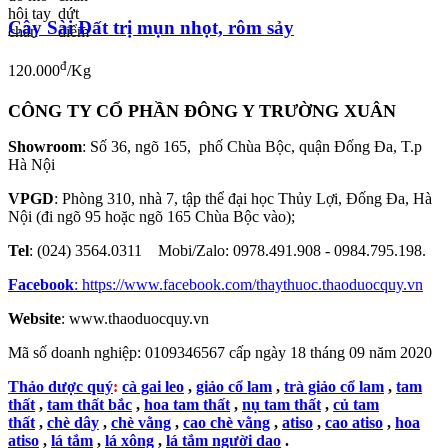
Cây Sài Đất trị mụn nhọt, rôm sảy
đ
120.000
/Kg
CÔNG TY CỔ PHẦN ĐÔNG Y TRƯỜNG XUÂN
Showroom
: Số 36, ngõ 165, phố Chùa Bộc, quận Đống Đa, T.p
Hà Nội
VPGD
: Phòng 310, nhà 7, tập thể đại học Thủy Lợi, Đống Đa, Hà
Nội (đi ngõ 95 hoặc ngõ 165 Chùa Bộc vào);
Tel
: (024) 3564.0311 Mobi/Zalo: 0978.491.908 - 0984.795.198.
Facebook
:
https://www.facebook.com/thaythuoc.thaoduocquy.vn
Website
: www.thaoduocquy.vn
Mã số doanh nghiệp:
0109346567 cấp ngày 18 tháng 09 năm 2020
Thảo dược quý
:
cà gai leo
,
giảo cổ lam
,
trà giảo cổ lam
,
tam
thất
,
tam thất bắc
,
hoa tam thất
,
nụ tam thất
,
củ tam
thất
,
chè dây
,
chè vằng
,
cao chè vằng
,
atiso
,
cao atiso
,
hoa
atiso
,
lá tắm
,
lá xông
,
lá tắm người dao
.