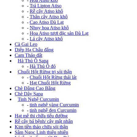
-
Hoa Atiso khô
-
Trả Lipton Atiso
-
Rễ cây Atiso khô
-
Thân cây Atiso khô
-
Cao Atiso Đà Lạt
-
Nhụy hoa Atiso khô
-
Hoa Atiso tươi đặc sản Đà Lạt
-
Lá cây Atiso khô
Cà Gai Leo
Diệp Hạ Châu đắng
Cam Thảo đất
+
Hà Thủ Ô Sapa
-
Hà Thủ Ô đỏ
+
Chuối Hột Rừng trị sỏi thận
-
Chuối Hột Rừng thái lát
-
Hạt Chuối Hột Rừng
Chè Đắng Cao Bằng
Chè Dây Sapa
+
Tinh Nghệ Curcumin
-
tinh nghệ vàng Curcumin
-
tinh nghệ đen Curcumin
Hạt mê thi chữa tiểu đường
Rễ cây bá bệnh/ cây mật nhân
Kim tiền thảo chữa sỏi thận
Sâm Ngọc Linh thiên nhiên