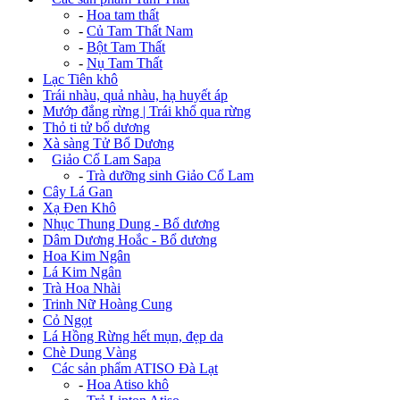
-
Hoa tam thất
-
Củ Tam Thất Nam
-
Bột Tam Thất
-
Nụ Tam Thất
Lạc Tiên khô
Trái nhàu, quả nhàu, hạ huyết áp
Mướp đắng rừng | Trái khổ qua rừng
Thỏ ti tử bổ dương
Xà sàng Tử Bổ Dương
+
Giảo Cổ Lam Sapa
-
Trà dưỡng sinh Giảo Cổ Lam
Cây Lá Gan
Xạ Đen Khô
Nhục Thung Dung - Bổ dương
Dâm Dương Hoắc - Bổ dương
Hoa Kim Ngân
Lá Kim Ngân
Trà Hoa Nhài
Trinh Nữ Hoàng Cung
Cỏ Ngọt
Lá Hồng Rừng hết mụn, đẹp da
Chè Dung Vàng
+
Các sản phẩm ATISO Đà Lạt
-
Hoa Atiso khô