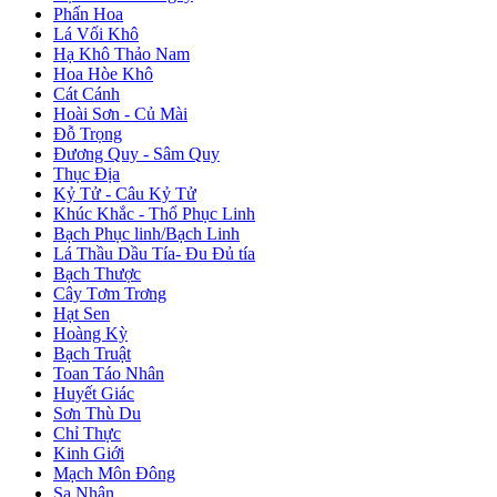
Phấn Hoa
Lá Vối Khô
Hạ Khô Thảo Nam
Hoa Hòe Khô
Cát Cánh
Hoài Sơn - Củ Mài
Đỗ Trọng
Đương Quy - Sâm Quy
Thục Địa
Kỷ Tử - Câu Kỷ Tử
Khúc Khắc - Thổ Phục Linh
Bạch Phục linh/Bạch Linh
Lá Thầu Dầu Tía- Đu Đủ tía
Bạch Thược
Cây Tơm Trơng
Hạt Sen
Hoàng Kỳ
Bạch Truật
Toan Táo Nhân
Huyết Giác
Sơn Thù Du
Chỉ Thực
Kinh Giới
Mạch Môn Đông
Sa Nhân