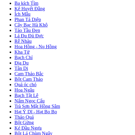
Ba kích Tím
Kê Huyết Đằng
Ích Mẫu
Phan Tả Diệp
Cây Bạc Hà Khô
Táo Tầu Đen
Lá Đu Đủ Đực
Rễ Nhàu
Hoa Hồng - Nụ Hồng
Kha Tử
Bạch Chỉ
Địa Du
Tân Di
Cam Thảo Bắc
Bột Cam Thảo
Quả óc chó
Hoa Ngâu
Bạch Tật Lê
Nấm Ngọc Cẩu
Trà Sơn Mật Hồng Sâm
Hạt Ý Dĩ - Hạt Bo Bo
Thảo Quả
Bột Gừng
Ké Đầu Ngựa
Bột Lá Chùm Ngây