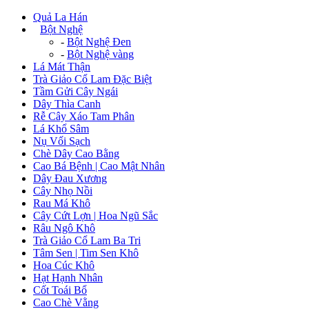
Quả La Hán
+
Bột Nghệ
-
Bột Nghệ Đen
-
Bột Nghệ vàng
Lá Mát Thận
Trà Giảo Cổ Lam Đặc Biệt
Tầm Gửi Cây Ngái
Dây Thìa Canh
Rễ Cây Xáo Tam Phân
Lá Khổ Sâm
Nụ Vối Sạch
Chè Dây Cao Bằng
Cao Bá Bệnh | Cao Mật Nhân
Dây Đau Xương
Cây Nhọ Nồi
Rau Má Khô
Cây Cứt Lợn | Hoa Ngũ Sắc
Râu Ngô Khô
Trà Giảo Cổ Lam Ba Tri
Tâm Sen | Tim Sen Khô
Hoa Cúc Khô
Hạt Hạnh Nhân
Cốt Toái Bổ
Cao Chè Vằng