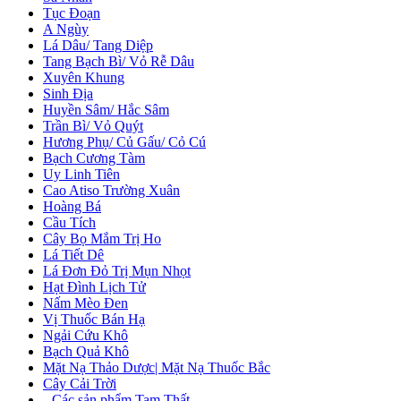
Tục Đoạn
A Ngùy
Lá Dâu/ Tang Diệp
Tang Bạch Bì/ Vỏ Rễ Dâu
Xuyên Khung
Sinh Địa
Huyền Sâm/ Hắc Sâm
Trần Bì/ Vỏ Quýt
Hương Phụ/ Củ Gấu/ Cỏ Cú
Bạch Cương Tàm
Uy Linh Tiên
Cao Atiso Trường Xuân
Hoàng Bá
Cầu Tích
Cây Bọ Mắm Trị Ho
Lá Tiết Dê
Lá Đơn Đỏ Trị Mụn Nhọt
Hạt Đình Lịch Tử
Nấm Mèo Đen
Vị Thuốc Bán Hạ
Ngải Cứu Khô
Bạch Quả Khô
Mặt Nạ Thảo Dược| Mặt Nạ Thuốc Bắc
Cây Cải Trời
+
Các sản phẩm Tam Thất