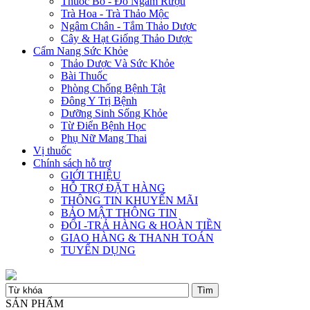
Thuốc Bổ - Đồ Ngâm Rượu
Trà Hoa - Trà Thảo Mộc
Ngâm Chân - Tắm Thảo Dược
Cây & Hạt Giống Thảo Dược
Cẩm Nang Sức Khỏe
Thảo Dược Và Sức Khỏe
Bài Thuốc
Phòng Chống Bệnh Tật
Đông Y Trị Bệnh
Dưỡng Sinh Sống Khỏe
Từ Điển Bệnh Học
Phụ Nữ Mang Thai
Vị thuốc
Chính sách hỗ trợ
GIỚI THIỆU
HỖ TRỢ ĐẶT HÀNG
THÔNG TIN KHUYẾN MÃI
BẢO MẬT THÔNG TIN
ĐỔI -TRẢ HÀNG & HOÀN TIỀN
GIAO HÀNG & THANH TOÁN
TUYỂN DỤNG
SẢN PHẨM