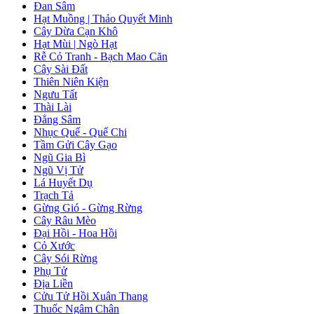
Đan Sâm
Hạt Muồng | Thảo Quyết Minh
Cây Dừa Cạn Khô
Hạt Mùi | Ngò Hạt
Rễ Cỏ Tranh - Bạch Mao Căn
Cây Sài Đất
Thiên Niên Kiện
Ngưu Tất
Thài Lài
Đẳng Sâm
Nhục Quế - Quế Chi
Tầm Gửi Cây Gạo
Ngũ Gia Bì
Ngũ Vị Tử
Lá Huyết Dụ
Trạch Tả
Gừng Gió - Gừng Rừng
Cây Râu Mèo
Đại Hồi - Hoa Hồi
Cỏ Xước
Cây Sói Rừng
Phụ Tử
Địa Liền
Cửu Tử Hồi Xuân Thang
Thuốc Ngâm Chân