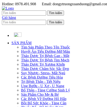
Hotline: 0978.491.908
Email: dongytruongxuanduong@gmail.co
Giỏ hàng
SẢN PHẨM
Tìm Sản Phẩm Theo Tên Thuốc
Huyết Áp-Tiểu Đường-Mỡ Máu
Thảo Dược Trị Bệnh Gan - Mật
Thảo Dược Trị Bệnh Tim Mạch
Thảo Dược Trị Xương Khớp
Thảo Dược Chăm Sóc Sắc Đẹp
Suy Nhược- Stress- Mất Ngủ
Các Bệnh Đường Tiêu Hóa
Trị Bệnh Thận - Tiết Niệu
Ung Bướu - U Xơ - U Nang
Bổ Thận - Tăng Cường Sinh Lý
Sản Phẩm Cho Mẹ & Bé
Các Bệnh Về Đường Hô Hấp
Bồi Bổ Sức Khỏe - Tăng Cân