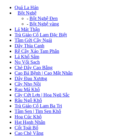
Quả La Hán
+
Bột Nghệ
-
Bột Nghệ Đen
-
Bột Nghệ vàng
Lá Mát Thận
Trà Giảo Cổ Lam Đặc Biệt
Tầm Gửi Cây Ngái
Dây Thìa Canh
Rễ Cây Xáo Tam Phân
Lá Khổ Sâm
Nụ Vối Sạch
Chè Dây Cao Bằng
Cao Bá Bệnh | Cao Mật Nhân
Dây Đau Xương
Cây Nhọ Nồi
Rau Má Khô
Cây Cứt Lợn | Hoa Ngũ Sắc
Râu Ngô Khô
Trà Giảo Cổ Lam Ba Tri
Tâm Sen | Tim Sen Khô
Hoa Cúc Khô
Hạt Hạnh Nhân
Cốt Toái Bổ
Cao Chè Vằng