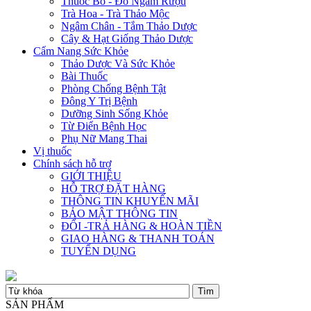
Thuốc Bổ - Đồ Ngâm Rượu
Trà Hoa - Trà Thảo Mộc
Ngâm Chân - Tắm Thảo Dược
Cây & Hạt Giống Thảo Dược
Cẩm Nang Sức Khỏe
Thảo Dược Và Sức Khỏe
Bài Thuốc
Phòng Chống Bệnh Tật
Đông Y Trị Bệnh
Dưỡng Sinh Sống Khỏe
Từ Điển Bệnh Học
Phụ Nữ Mang Thai
Vị thuốc
Chính sách hỗ trợ
GIỚI THIỆU
HỖ TRỢ ĐẶT HÀNG
THÔNG TIN KHUYẾN MÃI
BẢO MẬT THÔNG TIN
ĐỔI -TRẢ HÀNG & HOÀN TIỀN
GIAO HÀNG & THANH TOÁN
TUYỂN DỤNG
SẢN PHẨM