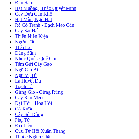
Đan Sâm
Hạt Muồng | Thảo Quyết Minh
Cây Dừa Cạn Khô
Hạt Mùi | Ngò Hạt
Rễ Cỏ Tranh - Bạch Mao Căn
Cây Sài Đất
Thiên Niên Kiện
Ngưu Tất
Thài Lài
Đẳng Sâm
Nhục Quế - Quế Chi
Tầm Gửi Cây Gạo
Ngũ Gia Bì
Ngũ Vị Tử
Lá Huyết Dụ
Trạch Tả
Gừng Gió - Gừng Rừng
Cây Râu Mèo
Đại Hồi - Hoa Hồi
Cỏ Xước
Cây Sói Rừng
Phụ Tử
Địa Liền
Cửu Tử Hồi Xuân Thang
Thuốc Ngâm Chân