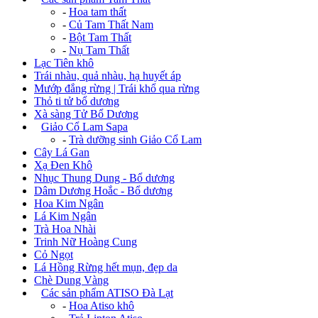
-
Hoa tam thất
-
Củ Tam Thất Nam
-
Bột Tam Thất
-
Nụ Tam Thất
Lạc Tiên khô
Trái nhàu, quả nhàu, hạ huyết áp
Mướp đắng rừng | Trái khổ qua rừng
Thỏ ti tử bổ dương
Xà sàng Tử Bổ Dương
+
Giảo Cổ Lam Sapa
-
Trà dưỡng sinh Giảo Cổ Lam
Cây Lá Gan
Xạ Đen Khô
Nhục Thung Dung - Bổ dương
Dâm Dương Hoắc - Bổ dương
Hoa Kim Ngân
Lá Kim Ngân
Trà Hoa Nhài
Trinh Nữ Hoàng Cung
Cỏ Ngọt
Lá Hồng Rừng hết mụn, đẹp da
Chè Dung Vàng
+
Các sản phẩm ATISO Đà Lạt
-
Hoa Atiso khô