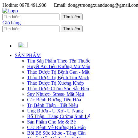
Hotline: 0978.491.908
Email: dongytruongxuanduong@gmail.co
Giỏ hàng
SẢN PHẨM
Tìm Sản Phẩm Theo Tên Thuốc
Huyết Áp-Tiểu Đường-Mỡ Máu
Thảo Dược Trị Bệnh Gan - Mật
Thảo Dược Trị Bệnh Tim Mạch
Thảo Dược Trị Xương Khớp
Thảo Dược Chăm Sóc Sắc Đẹp
Suy Nhược- Stress- Mất Ngủ
Các Bệnh Đường Tiêu Hóa
Trị Bệnh Thận - Tiết Niệu
Ung Bướu - U Xơ - U Nang
Bổ Thận - Tăng Cường Sinh Lý
Sản Phẩm Cho Mẹ & Bé
Các Bệnh Về Đường Hô Hấp
Bồi Bổ Sức Khỏe - Tăng Cân