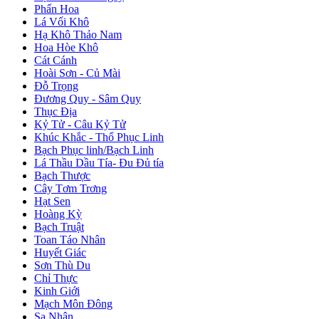
Phấn Hoa
Lá Vối Khô
Hạ Khô Thảo Nam
Hoa Hòe Khô
Cát Cánh
Hoài Sơn - Củ Mài
Đỗ Trọng
Đương Quy - Sâm Quy
Thục Địa
Kỷ Tử - Câu Kỷ Tử
Khúc Khắc - Thổ Phục Linh
Bạch Phục linh/Bạch Linh
Lá Thầu Dầu Tía- Đu Đủ tía
Bạch Thược
Cây Tơm Trơng
Hạt Sen
Hoàng Kỳ
Bạch Truật
Toan Táo Nhân
Huyết Giác
Sơn Thù Du
Chỉ Thực
Kinh Giới
Mạch Môn Đông
Sa Nhân