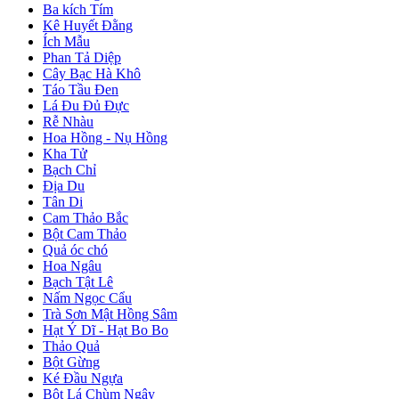
Ba kích Tím
Kê Huyết Đằng
Ích Mẫu
Phan Tả Diệp
Cây Bạc Hà Khô
Táo Tầu Đen
Lá Đu Đủ Đực
Rễ Nhàu
Hoa Hồng - Nụ Hồng
Kha Tử
Bạch Chỉ
Địa Du
Tân Di
Cam Thảo Bắc
Bột Cam Thảo
Quả óc chó
Hoa Ngâu
Bạch Tật Lê
Nấm Ngọc Cẩu
Trà Sơn Mật Hồng Sâm
Hạt Ý Dĩ - Hạt Bo Bo
Thảo Quả
Bột Gừng
Ké Đầu Ngựa
Bột Lá Chùm Ngây