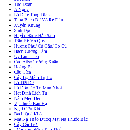
Tục Đoạn
A Ngùy
Lá Dâu/ Tang Diệp
Tang Bạch Bì/ Vỏ Rễ Dâu
Xuyên Khung
Sinh Địa
Huyền Sâm/ Hắc Sâm
Trần Bì/ Vỏ Quýt
Hương Phụ/ Củ Gấu/ Cỏ Cú
Bạch Cương Tàm
Uy Linh Tiên
Cao Atiso Trường Xuân
Hoàng Bá
Cầu Tích
Cây Bọ Mắm Trị Ho
Lá Tiết Dê
Lá Đơn Đỏ Trị Mụn Nhọt
Hạt Đình Lịch Tử
Nấm Mèo Đen
Vị Thuốc Bán Hạ
Ngải Cứu Khô
Bạch Quả Khô
Mặt Nạ Thảo Dược| Mặt Nạ Thuốc Bắc
Cây Cải Trời
+
Các sản phẩm Tam Thất