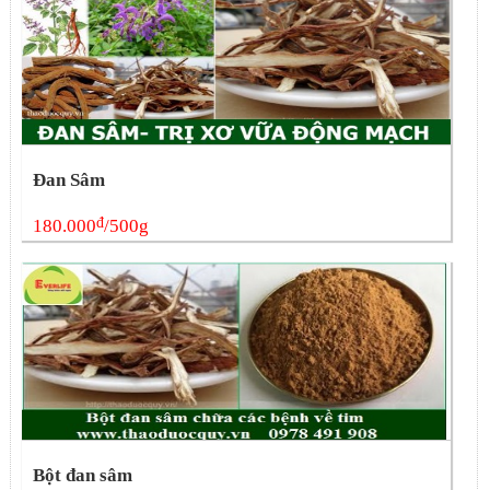
Đan Sâm
đ
180.000
/500g
Bột đan sâm