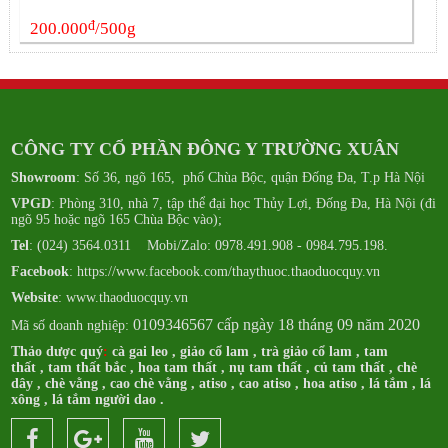
đ
200.000
/500g
CÔNG TY CỔ PHẦN ĐÔNG Y TRƯỜNG XUÂN
Showroom
: Số 36, ngõ 165, phố Chùa Bộc, quận Đống Đa, T.p Hà Nội
VPGD
: Phòng 310, nhà 7, tập thể đại học Thủy Lợi, Đống Đa, Hà Nội (đi
ngõ 95 hoặc ngõ 165 Chùa Bộc vào);
Tel
: (024) 3564.0311 Mobi/Zalo: 0978.491.908 - 0984.795.198.
Facebook
:
https://www.facebook.com/thaythuoc.thaoduocquy.vn
Website
: www.thaoduocquy.vn
0109346567 cấp ngày 18 tháng 09 năm 2020
Mã số doanh nghiệp:
Thảo dược quý
:
cà gai leo
,
giảo cổ lam
,
trà giảo cổ lam
,
tam
thất
,
tam thất bắc
,
hoa tam thất
,
nụ tam thất
,
củ tam thất
,
chè
dây
,
chè vằng
,
cao chè vằng
,
atiso
,
cao atiso
,
hoa atiso
,
lá tắm
,
lá
xông
,
lá tắm người dao
.