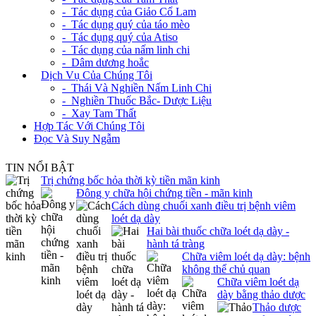
- Tác dụng của Giảo Cổ Lam
- Tác dụng quý của táo mèo
- Tác dụng quý của Atiso
- Tác dụng của nấm linh chi
- Dâm dương hoắc
+
Dịch Vụ Của Chúng Tôi
- Thái Và Nghiền Nấm Linh Chi
- Nghiền Thuốc Bắc- Dược Liệu
- Xay Tam Thất
Hợp Tác Với Chúng Tôi
Đọc Và Suy Ngẫm
TIN NỔI BẬT
Trị chứng bốc hỏa thời kỳ tiền mãn kinh
Đông y chữa hội chứng tiền - mãn kinh
Cách dùng chuối xanh điều trị bệnh viêm
loét dạ dày
Hai bài thuốc chữa loét dạ dày -
hành tá tràng
Chữa viêm loét dạ dày: bệnh
không thể chủ quan
Chữa viêm loét dạ
dày bằng thảo dược
Thảo dược