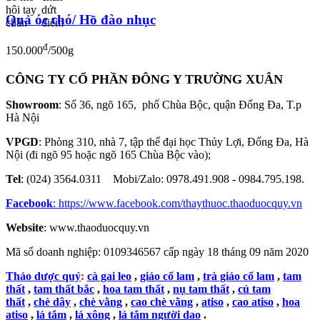
Quả óc chó/ Hồ đào nhục
đ
150.000
/500g
CÔNG TY CỔ PHẦN ĐÔNG Y TRƯỜNG XUÂN
Showroom
: Số 36, ngõ 165, phố Chùa Bộc, quận Đống Đa, T.p
Hà Nội
VPGD
: Phòng 310, nhà 7, tập thể đại học Thủy Lợi, Đống Đa, Hà
Nội (đi ngõ 95 hoặc ngõ 165 Chùa Bộc vào);
Tel
: (024) 3564.0311 Mobi/Zalo: 0978.491.908 - 0984.795.198.
Facebook
:
https://www.facebook.com/thaythuoc.thaoduocquy.vn
Website
: www.thaoduocquy.vn
Mã số doanh nghiệp:
0109346567 cấp ngày 18 tháng 09 năm 2020
Thảo dược quý
:
cà gai leo
,
giảo cổ lam
,
trà giảo cổ lam
,
tam
thất
,
tam thất bắc
,
hoa tam thất
,
nụ tam thất
,
củ tam
thất
,
chè dây
,
chè vằng
,
cao chè vằng
,
atiso
,
cao atiso
,
hoa
atiso
,
lá tắm
,
lá xông
,
lá tắm người dao
.