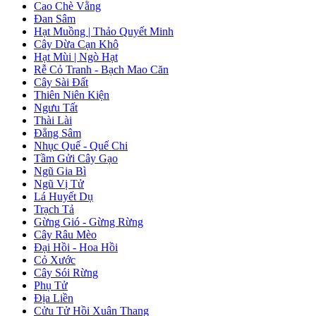
Cao Chè Vằng
Đan Sâm
Hạt Muồng | Thảo Quyết Minh
Cây Dừa Cạn Khô
Hạt Mùi | Ngò Hạt
Rễ Cỏ Tranh - Bạch Mao Căn
Cây Sài Đất
Thiên Niên Kiện
Ngưu Tất
Thài Lài
Đẳng Sâm
Nhục Quế - Quế Chi
Tầm Gửi Cây Gạo
Ngũ Gia Bì
Ngũ Vị Tử
Lá Huyết Dụ
Trạch Tả
Gừng Gió - Gừng Rừng
Cây Râu Mèo
Đại Hồi - Hoa Hồi
Cỏ Xước
Cây Sói Rừng
Phụ Tử
Địa Liền
Cửu Tử Hồi Xuân Thang