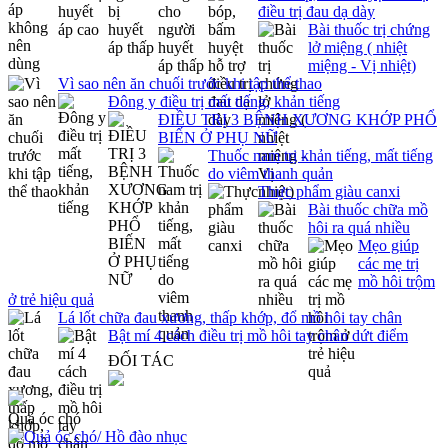
điều trị đau dạ dày
Bài thuốc trị chứng
lở miệng ( nhiệt
miệng - Vị nhiệt)
Vì sao nên ăn chuối trước khi tập thể thao
Đông y điều trị mất tiếng, khản tiếng
ĐIỀU TRỊ 3 BỆNH XƯƠNG KHỚP PHỔ
BIẾN Ở PHỤ NỮ
Thuốc nam trị khản tiếng, mất tiếng
do viêm thanh quản
Thực phẩm giàu canxi
Bài thuốc chữa mồ
hôi ra quá nhiều
Mẹo giúp
các mẹ trị
mồ hôi trộm
ở trẻ hiệu quả
Lá lốt chữa đau xương, thấp khớp, đổ mồ hôi tay chân
Bật mí 4 cách điều trị mồ hôi tay chân dứt điểm
ĐỐI TÁC
Quả óc chó