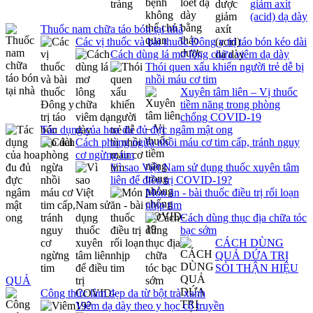
giảm axít
(acid) dạ dày
Thuốc nam chữa táo bón tại nhà
Các vị thuốc và bài thuốc Đông y trị táo bón kéo dài
Cách dùng lá mơ lông chữa viêm dạ dày
Thói quen xấu khiến người trẻ dễ bị
nhồi máu cơ tim
Xuyên tâm liên – Vị thuốc
tiềm năng trong phòng
chống COVID-19
Tác dụng của hoa đu đủ đực ngâm mật ong
Cách phòng ngừa nhồi máu cơ tim cấp, tránh nguy
cơ ngừng tim
Vì sao Việt Nam sử dụng thuốc xuyên tâm
liên để điều trị COVID-19?
Món ăn - bài thuốc điều trị rối loạn
nhịp tim
Cách dùng thục địa chữa tóc
bạc sớm
CÁCH DÙNG
QUẢ DỨA TRỊ
SỎI THẬN HIỆU
QUẢ
Công thức làm đẹp da từ bột trà xanh
Viêm dạ dày theo y học cổ truyền