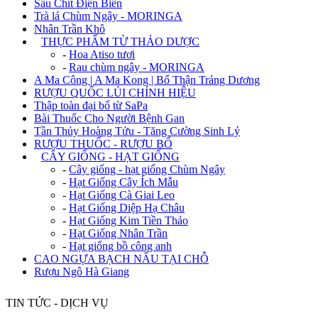
Sâu Chít Điện Biên
Trà lá Chùm Ngây - MORINGA
Nhân Trần Khô
+
THỰC PHẨM TỪ THẢO DƯỢC
-
Hoa Atiso tươi
-
Rau chùm ngây - MORINGA
A Ma Công | A Ma Kong | Bổ Thận Tráng Dương
RƯỢU QUỐC LỦI CHÍNH HIỆU
Thập toàn đại bổ từ SaPa
Bài Thuốc Cho Người Bệnh Gan
Tần Thủy Hoàng Tửu - Tăng Cường Sinh Lý
RƯỢU THUỐC - RƯỢU BỔ
+
CÂY GIỐNG - HẠT GIỐNG
-
Cây giống - hạt giống Chùm Ngây
-
Hạt Giống Cây Ích Mẫu
-
Hạt Giống Cà Giai Leo
-
Hạt Giống Diệp Hạ Châu
-
Hạt Giống Kim Tiền Thảo
-
Hạt Giống Nhân Trần
-
Hạt giống bồ công anh
CAO NGỰA BẠCH NẤU TẠI CHỖ
Rượu Ngô Hà Giang
TIN TỨC - DỊCH VỤ