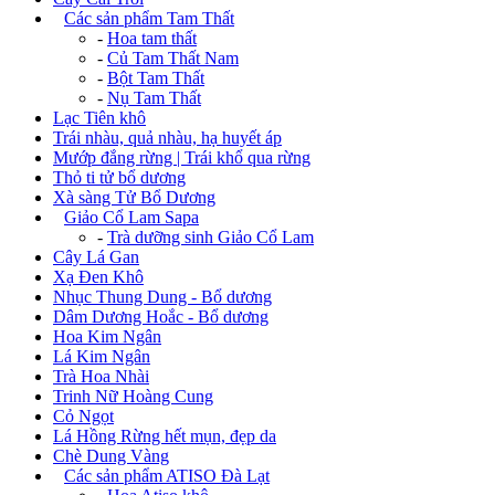
+
Các sản phẩm Tam Thất
-
Hoa tam thất
-
Củ Tam Thất Nam
-
Bột Tam Thất
-
Nụ Tam Thất
Lạc Tiên khô
Trái nhàu, quả nhàu, hạ huyết áp
Mướp đắng rừng | Trái khổ qua rừng
Thỏ ti tử bổ dương
Xà sàng Tử Bổ Dương
+
Giảo Cổ Lam Sapa
-
Trà dưỡng sinh Giảo Cổ Lam
Cây Lá Gan
Xạ Đen Khô
Nhục Thung Dung - Bổ dương
Dâm Dương Hoắc - Bổ dương
Hoa Kim Ngân
Lá Kim Ngân
Trà Hoa Nhài
Trinh Nữ Hoàng Cung
Cỏ Ngọt
Lá Hồng Rừng hết mụn, đẹp da
Chè Dung Vàng
+
Các sản phẩm ATISO Đà Lạt