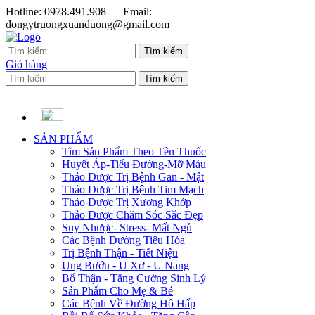
Hotline: 0978.491.908
Email:
dongytruongxuanduong@gmail.com
Giỏ hàng
SẢN PHẨM
Tìm Sản Phẩm Theo Tên Thuốc
Huyết Áp-Tiểu Đường-Mỡ Máu
Thảo Dược Trị Bệnh Gan - Mật
Thảo Dược Trị Bệnh Tim Mạch
Thảo Dược Trị Xương Khớp
Thảo Dược Chăm Sóc Sắc Đẹp
Suy Nhược- Stress- Mất Ngủ
Các Bệnh Đường Tiêu Hóa
Trị Bệnh Thận - Tiết Niệu
Ung Bướu - U Xơ - U Nang
Bổ Thận - Tăng Cường Sinh Lý
Sản Phẩm Cho Mẹ & Bé
Các Bệnh Về Đường Hô Hấp