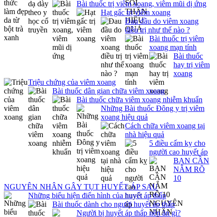
Bài thuốc trị viêm xoang, viêm mũi dị ứng
Hạt gấc trị viêm xoang
Đau đầu do viêm xoang
điều trị như thế nào ?
Bài thuốc trị viêm
xoang mạn tính
Bài thuốc
hay trị viêm
xoang
Triệu chứng của viêm xoang
Bài thuốc dân gian chữa viêm xoang
Bài thuốc chữa viêm xoang nhiễm khuẩn
Những Bài thuốc Đông y trị viêm
xoang hiệu quả
Cách chữa viêm xoang tại
nhà hiệu quả
5 điều cấm kỵ cho
người cao huyết áp
BẠN CẦN
NẮM RÕ
10
NGUYÊN NHÂN GÂY TỤT HUYẾT ÁP SAU
Những biểu hiện điển hình của huyết áp thấp
Bài thuốc dành cho người huyết áp thấp
Người bị huyết áp thấp nên ăn gì?