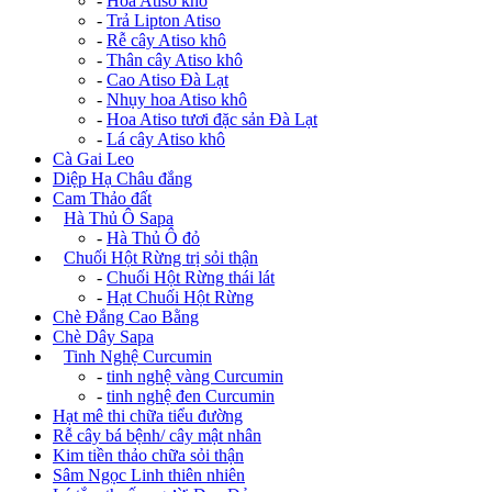
-
Hoa Atiso khô
-
Trả Lipton Atiso
-
Rễ cây Atiso khô
-
Thân cây Atiso khô
-
Cao Atiso Đà Lạt
-
Nhụy hoa Atiso khô
-
Hoa Atiso tươi đặc sản Đà Lạt
-
Lá cây Atiso khô
Cà Gai Leo
Diệp Hạ Châu đắng
Cam Thảo đất
+
Hà Thủ Ô Sapa
-
Hà Thủ Ô đỏ
+
Chuối Hột Rừng trị sỏi thận
-
Chuối Hột Rừng thái lát
-
Hạt Chuối Hột Rừng
Chè Đắng Cao Bằng
Chè Dây Sapa
+
Tinh Nghệ Curcumin
-
tinh nghệ vàng Curcumin
-
tinh nghệ đen Curcumin
Hạt mê thi chữa tiểu đường
Rễ cây bá bệnh/ cây mật nhân
Kim tiền thảo chữa sỏi thận
Sâm Ngọc Linh thiên nhiên