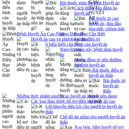
Bài thuốc giúp ổn định Huyết áp
Cách dùng câu đằng hạ
huyết áp
Bài thuốc trị cao
huyết áp, đau đầu,
hoa mắt, chóng mặt
Bệnh Huyết Áp Cao-Những Điều Bạn Cần Biết
Huyết áp cao và phương pháp điều trị
6 biểu hiện của bệnh cao huyết áp
Nguyên nhân gây bệnh tăng huyết
áp
Mướp đắng trị tiểu đường,
ổn định huyết áp
6 Bài thuốc điều trị
huyết áp thấp
Bài thuốc trị
huyết áp
thấp
Những thực phẩm người cao huyết áp không nên dùng
Các loại thảo dược hỗ trợ điều trị huyết áp cao
Lời khuyên hữu ích cho người bị huyết áp
thấp
Chế độ ăn uống cho người huyết áp
thấp
Xoa bóp, bấm huyệt hỗ trợ