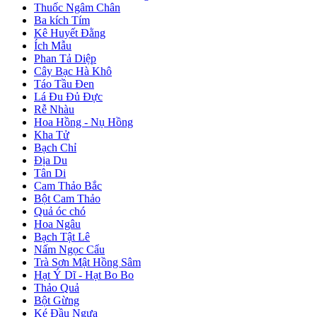
Thuốc Ngâm Chân
Ba kích Tím
Kê Huyết Đằng
Ích Mẫu
Phan Tả Diệp
Cây Bạc Hà Khô
Táo Tầu Đen
Lá Đu Đủ Đực
Rễ Nhàu
Hoa Hồng - Nụ Hồng
Kha Tử
Bạch Chỉ
Địa Du
Tân Di
Cam Thảo Bắc
Bột Cam Thảo
Quả óc chó
Hoa Ngâu
Bạch Tật Lê
Nấm Ngọc Cẩu
Trà Sơn Mật Hồng Sâm
Hạt Ý Dĩ - Hạt Bo Bo
Thảo Quả
Bột Gừng
Ké Đầu Ngựa