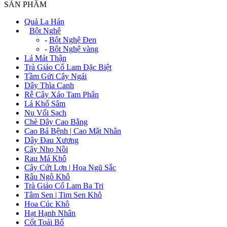
SẢN PHẨM
Quả La Hán
+
Bột Nghệ
-
Bột Nghệ Đen
-
Bột Nghệ vàng
Lá Mát Thận
Trà Giảo Cổ Lam Đặc Biệt
Tầm Gửi Cây Ngái
Dây Thìa Canh
Rễ Cây Xáo Tam Phân
Lá Khổ Sâm
Nụ Vối Sạch
Chè Dây Cao Bằng
Cao Bá Bệnh | Cao Mật Nhân
Dây Đau Xương
Cây Nhọ Nồi
Rau Má Khô
Cây Cứt Lợn | Hoa Ngũ Sắc
Râu Ngô Khô
Trà Giảo Cổ Lam Ba Tri
Tâm Sen | Tim Sen Khô
Hoa Cúc Khô
Hạt Hạnh Nhân
Cốt Toái Bổ