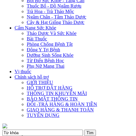
Bồi Bổ Sức Khỏe - Tăng Cân
Thuốc Bổ - Đồ Ngâm Rượu
Trà Hoa - Trà Thảo Mộc
Ngâm Chân - Tắm Thảo Dược
Cây & Hạt Giống Thảo Dược
Cẩm Nang Sức Khỏe
Thảo Dược Và Sức Khỏe
Bài Thuốc
Phòng Chống Bệnh Tật
Đông Y Trị Bệnh
Dưỡng Sinh Sống Khỏe
Từ Điển Bệnh Học
Phụ Nữ Mang Thai
Vị thuốc
Chính sách hỗ trợ
GIỚI THIỆU
HỖ TRỢ ĐẶT HÀNG
THÔNG TIN KHUYẾN MÃI
BẢO MẬT THÔNG TIN
ĐỔI -TRẢ HÀNG & HOÀN TIỀN
GIAO HÀNG & THANH TOÁN
TUYỂN DỤNG