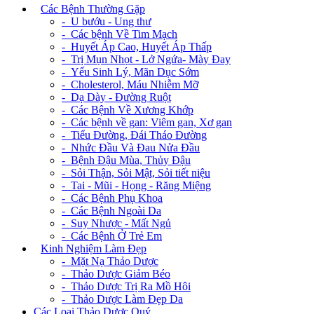
+
Các Bệnh Thường Gặp
- U bướu - Ung thư
- Các bệnh Về Tim Mạch
- Huyết Áp Cao, Huyết Áp Thấp
- Trị Mụn Nhọt - Lở Ngứa- Mày Đay
- Yếu Sinh Lý, Mãn Dục Sớm
- Cholesterol, Máu Nhiễm Mỡ
- Dạ Dày - Đường Ruột
- Các Bệnh Về Xương Khớp
- Các bệnh về gan: Viêm gan, Xơ gan
- Tiểu Đường, Đái Tháo Đường
- Nhức Đầu Và Đau Nửa Đầu
- Bệnh Đậu Mùa, Thủy Đậu
- Sỏi Thận, Sỏi Mật, Sỏi tiết niệu
- Tai - Mũi - Họng - Răng Miệng
- Các Bệnh Phụ Khoa
- Các Bệnh Ngoài Da
- Suy Nhược - Mất Ngủ
- Các Bệnh Ở Trẻ Em
+
Kinh Nghiệm Làm Đẹp
- Mặt Nạ Thảo Dược
- Thảo Dược Giảm Béo
- Thảo Dược Trị Ra Mồ Hôi
- Thảo Dược Làm Đẹp Da
Các Loại Thảo Dược Quý