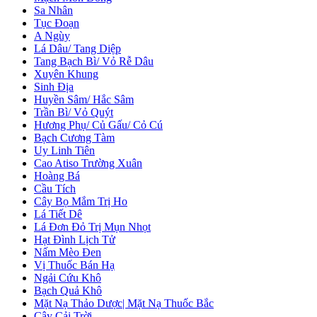
Sa Nhân
Tục Đoạn
A Ngùy
Lá Dâu/ Tang Diệp
Tang Bạch Bì/ Vỏ Rễ Dâu
Xuyên Khung
Sinh Địa
Huyền Sâm/ Hắc Sâm
Trần Bì/ Vỏ Quýt
Hương Phụ/ Củ Gấu/ Cỏ Cú
Bạch Cương Tàm
Uy Linh Tiên
Cao Atiso Trường Xuân
Hoàng Bá
Cầu Tích
Cây Bọ Mắm Trị Ho
Lá Tiết Dê
Lá Đơn Đỏ Trị Mụn Nhọt
Hạt Đình Lịch Tử
Nấm Mèo Đen
Vị Thuốc Bán Hạ
Ngải Cứu Khô
Bạch Quả Khô
Mặt Nạ Thảo Dược| Mặt Nạ Thuốc Bắc
Cây Cải Trời