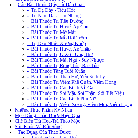
+
Các Bài Thuốc Qúy Từ Dân Gian
- Trị Dạ Dày - Tiêu Hóa
- Trị Nám Da - Tàn Nhang
- Bài Thuốc Trị Tiểu Đường
- Bài Thuốc Trị Huyết Áp Cao
- Bài Thuốc Trị Mỡ Máu
- Bài Thuốc Trị Mồ Hôi Trộm
- Trị Đau Nhức Xương Khớp
- Bài Thuốc Trị Huyết Áp Thấp
- Bài Thuốc Trị U Xơ - Ung Thư
- Bài Thuốc Trị Mất Ngủ - Suy Nhược
- Bài Thuốc Trị Rụng Tóc, Bạc Tóc
- Bài Thuốc Tăng Tuổi Xuân
- Bài Thuốc Trị Thận Hư, Yếu Sinh Lý
- Bài Thuốc Trị Viêm Phế Quản, Viêm Họng
- Bài Thuốc Trị Các Bệnh Về Gan
- Bài Thuốc Trị Sỏi Mật, Sỏi Thận, Sỏi Tiết Niệu
- Bài Thuốc Trị Các Bệnh Phụ Nữ
- Bài Thuốc Trị Viêm Xoang, Viêm Mũi, Viêm Họng
Những Thực Phẩm Kỵ Nhau
Mẹo Dùng Thảo Dược Hiệu Quả
Chế Biến Trà Hoa-Trà Thảo Mộc
Sức Khỏe Và Đời Sống
+
Tác Dụng Của Thảo Dược
- Tác dụng của Tam Thất