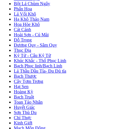
Bột Lá Chùm Ngây
Phấn Hoa
Lá Vối Khô
Hạ Khô Thảo Nam
Hoa Hòe Khô
Cát Cánh
Hoài Sơn - Củ Mài
Đỗ Trọng
Đương Quy - Sâm Quy
Thục Địa
Kỷ Tử - Câu Kỷ Tử
Khúc Khắc - Thổ Phục Linh
Bạch Phục linh/Bạch Linh
Lá Thầu Dầu Tía- Đu Đủ tía
Bạch Thược
Cây Tơm Trơng
Hạt Sen
Hoàng Kỳ
Bạch Truật
Toan Táo Nhân
Huyết Giác
Sơn Thù Du
Chỉ Thực
Kinh Giới
Mạch Môn Đông