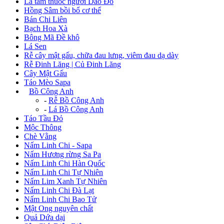
Lá tắm thuốc người Dao Đỏ
Hồng Sâm bồi bổ cơ thể
Bán Chi Liên
Bạch Hoa Xà
Bông Mã Đề khô
Lá Sen
Rễ cây mật gấu, chữa đau lưng, viêm đau dạ dày
Rễ Đinh Lăng | Củ Đinh Lăng
Cây Mật Gấu
Táo Mèo Sapa
+
Bồ Công Anh
-
Rễ Bồ Công Anh
-
Lá Bồ Công Anh
Táo Tầu Đỏ
Mộc Thông
Chè Vằng
Nấm Linh Chi - Sapa
Nấm Hương rừng Sa Pa
Nấm Linh Chi Hàn Quốc
Nấm Linh Chi Tự Nhiên
Nấm Lim Xanh Tự Nhiên
Nấm Linh Chi Đà Lạt
Nấm Linh Chi Bao Tử
Mật Ong nguyên chất
Quả Dứa dại