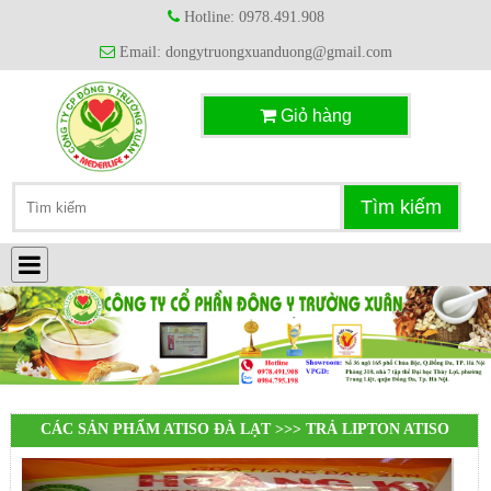
Hotline: 0978.491.908
Email: dongytruongxuanduong@gmail.com
Giỏ hàng
CÁC SẢN PHẨM ATISO ĐÀ LẠT >>> TRẢ LIPTON ATISO