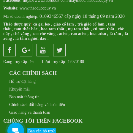
Facebook
:
https://www.facebook.com/thaythuoc.thaoduocquy.vn
Website
: www.thaoduocquy.vn
0109346567 cấp ngày 18 tháng 09 năm 2020
Mã số doanh nghiệp:
Thảo dược quý
:
cà gai leo
,
giảo cổ lam
,
trà giảo cổ lam
,
tam
thất
,
tam thất bắc
,
hoa tam thất
,
nụ tam thất
,
củ tam thất
,
chè
dây
,
chè vằng
,
cao chè vằng
,
atiso
,
cao atiso
,
hoa atiso
,
lá tắm
,
lá
xông
,
lá tắm người dao
.
Đang truy cập: 46
Lượt truy cập: 47070180
CÁC CHÍNH SÁCH
Hỗ trợ đặt hàng
Khuyến mãi
Bảo mật thông tin
Chính sách đổi hàng và hoàn tiền
Giao hàng và thanh toán
CHÚNG TÔI TRÊN FACEBOOK
Bạn cần hỗ trợ?