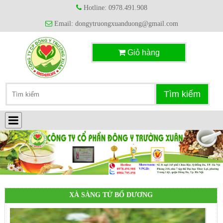
Hotline: 0978.491.908
Email: dongytruongxuanduong@gmail.com
Giỏ hàng
XÀ SÀNG TỬ BỔ DƯƠNG