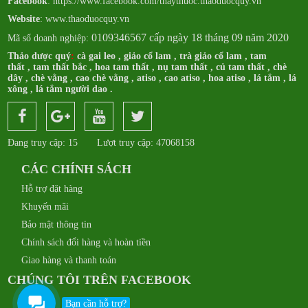
Facebook
:
https://www.facebook.com/thaythuoc.thaoduocquy.vn
Website
: www.thaoduocquy.vn
0109346567 cấp ngày 18 tháng 09 năm 2020
Mã số doanh nghiệp:
Thảo dược quý
:
cà gai leo
,
giảo cổ lam
,
trà giảo cổ lam
,
tam
thất
,
tam thất bắc
,
hoa tam thất
,
nụ tam thất
,
củ tam thất
,
chè
dây
,
chè vằng
,
cao chè vằng
,
atiso
,
cao atiso
,
hoa atiso
,
lá tắm
,
lá
xông
,
lá tắm người dao
.
Đang truy cập: 15
Lượt truy cập: 47068158
CÁC CHÍNH SÁCH
Hỗ trợ đặt hàng
Khuyến mãi
Bảo mật thông tin
Chính sách đổi hàng và hoàn tiền
Giao hàng và thanh toán
CHÚNG TÔI TRÊN FACEBOOK
Bạn cần hỗ trợ?