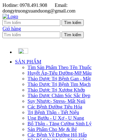
Hotline: 0978.491.908
Email:
dongytruongxuanduong@gmail.com
Giỏ hàng
SẢN PHẨM
Tìm Sản Phẩm Theo Tên Thuốc
Huyết Áp-Tiểu Đường-Mỡ Máu
Thảo Dược Trị Bệnh Gan - Mật
Thảo Dược Trị Bệnh Tim Mạch
Thảo Dược Trị Xương Khớp
Thảo Dược Chăm Sóc Sắc Đẹp
Suy Nhược- Stress- Mất Ngủ
Các Bệnh Đường Tiêu Hóa
Trị Bệnh Thận - Tiết Niệu
Ung Bướu - U Xơ - U Nang
Bổ Thận - Tăng Cường Sinh Lý
Sản Phẩm Cho Mẹ & Bé
Các Bệnh Về Đường Hô Hấp