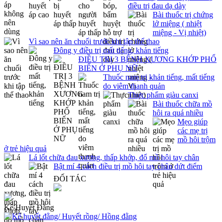
điều trị đau dạ dày
Bài thuốc trị chứng
lở miệng ( nhiệt
miệng - Vị nhiệt)
Vì sao nên ăn chuối trước khi tập thể thao
Đông y điều trị mất tiếng, khản tiếng
ĐIỀU TRỊ 3 BỆNH XƯƠNG KHỚP PHỔ
BIẾN Ở PHỤ NỮ
Thuốc nam trị khản tiếng, mất tiếng
do viêm thanh quản
Thực phẩm giàu canxi
Bài thuốc chữa mồ
hôi ra quá nhiều
Mẹo giúp
các mẹ trị
mồ hôi trộm
ở trẻ hiệu quả
Lá lốt chữa đau xương, thấp khớp, đổ mồ hôi tay chân
Bật mí 4 cách điều trị mồ hôi tay chân dứt điểm
ĐỐI TÁC
Kê Huyết Đằng