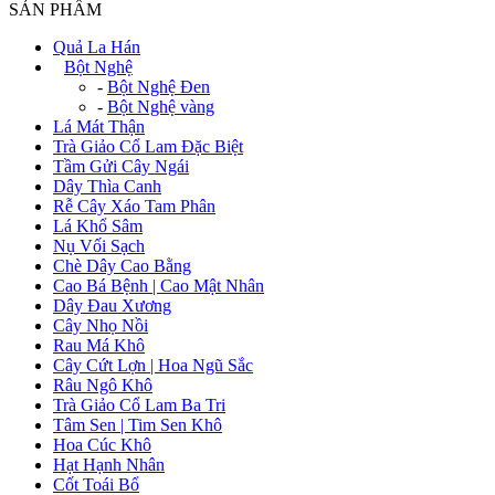
SẢN PHẨM
Quả La Hán
+
Bột Nghệ
-
Bột Nghệ Đen
-
Bột Nghệ vàng
Lá Mát Thận
Trà Giảo Cổ Lam Đặc Biệt
Tầm Gửi Cây Ngái
Dây Thìa Canh
Rễ Cây Xáo Tam Phân
Lá Khổ Sâm
Nụ Vối Sạch
Chè Dây Cao Bằng
Cao Bá Bệnh | Cao Mật Nhân
Dây Đau Xương
Cây Nhọ Nồi
Rau Má Khô
Cây Cứt Lợn | Hoa Ngũ Sắc
Râu Ngô Khô
Trà Giảo Cổ Lam Ba Tri
Tâm Sen | Tim Sen Khô
Hoa Cúc Khô
Hạt Hạnh Nhân
Cốt Toái Bổ