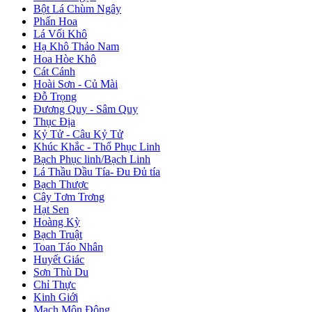
Bột Lá Chùm Ngây
Phấn Hoa
Lá Vối Khô
Hạ Khô Thảo Nam
Hoa Hòe Khô
Cát Cánh
Hoài Sơn - Củ Mài
Đỗ Trọng
Đương Quy - Sâm Quy
Thục Địa
Kỷ Tử - Câu Kỷ Tử
Khúc Khắc - Thổ Phục Linh
Bạch Phục linh/Bạch Linh
Lá Thầu Dầu Tía- Đu Đủ tía
Bạch Thược
Cây Tơm Trơng
Hạt Sen
Hoàng Kỳ
Bạch Truật
Toan Táo Nhân
Huyết Giác
Sơn Thù Du
Chỉ Thực
Kinh Giới
Mạch Môn Đông