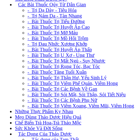
+
Các Bài Thuốc Qúy Từ Dân Gian
- Trị Dạ Dày - Tiêu Hóa
- Trị Nám Da - Tàn Nhang
- Bài Thuốc Trị Tiểu Đường
- Bài Thuốc Trị Huyết Áp Cao
- Bài Thuốc Trị Mỡ Máu
- Bài Thuốc Trị Mồ Hôi Trộm
- Trị Đau Nhức Xương Khớp
- Bài Thuốc Trị Huyết Áp Thấp
- Bài Thuốc Trị U Xơ - Ung Thư
- Bài Thuốc Trị Mất Ngủ - Suy Nhược
- Bài Thuốc Trị Rụng Tóc, Bạc Tóc
- Bài Thuốc Tăng Tuổi Xuân
- Bài Thuốc Trị Thận Hư, Yếu Sinh Lý
- Bài Thuốc Trị Viêm Phế Quản, Viêm Họng
- Bài Thuốc Trị Các Bệnh Về Gan
- Bài Thuốc Trị Sỏi Mật, Sỏi Thận, Sỏi Tiết Niệu
- Bài Thuốc Trị Các Bệnh Phụ Nữ
- Bài Thuốc Trị Viêm Xoang, Viêm Mũi, Viêm Họng
Những Thực Phẩm Kỵ Nhau
Mẹo Dùng Thảo Dược Hiệu Quả
Chế Biến Trà Hoa-Trà Thảo Mộc
Sức Khỏe Và Đời Sống
+
Tác Dụng Của Thảo Dược
- Tác dụng của Tam Thất