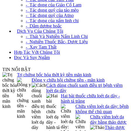
- Tác dụng của Giảo Cổ Lam
- Tác dụng quý của táo mèo
- Tác dụng quý của Atiso
- Tác dụng của nấm linh chi
- Dâm dương hoắc
+
Dịch Vụ Của Chúng Tôi
- Thái Và Nghiền Nấm Linh Chi
- Nghiền Thuốc Bắc- Dược Liệu
- Xay Tam Thất
Hợp Tác Với Chúng Tôi
Đọc Và Suy Ngẫm
TIN NỔI BẬT
Trị chứng bốc hỏa thời kỳ tiền mãn kinh
Đông y chữa hội chứng tiền - mãn kinh
Cách dùng chuối xanh điều trị bệnh viêm
loét dạ dày
Hai bài thuốc chữa loét dạ dày -
hành tá tràng
Chữa viêm loét dạ dày: bệnh
không thể chủ quan
Chữa viêm loét dạ
dày bằng thảo dược
Thảo dược