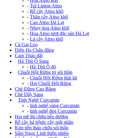
-
Hoa Atiso khô
-
Trả Lipton Atiso
-
Rễ cây Atiso khô
-
Thân cây Atiso khô
-
Cao Atiso Đà Lạt
-
Nhụy hoa Atiso khô
-
Hoa Atiso tươi đặc sản Đà Lạt
-
Lá cây Atiso khô
Cà Gai Leo
Diệp Hạ Châu đắng
Cam Thảo đất
+
Hà Thủ Ô Sapa
-
Hà Thủ Ô đỏ
+
Chuối Hột Rừng trị sỏi thận
-
Chuối Hột Rừng thái lát
-
Hạt Chuối Hột Rừng
Chè Đắng Cao Bằng
Chè Dây Sapa
+
Tinh Nghệ Curcumin
-
tinh nghệ vàng Curcumin
-
tinh nghệ đen Curcumin
Hạt mê thi chữa tiểu đường
Rễ cây bá bệnh/ cây mật nhân
Kim tiền thảo chữa sỏi thận
Sâm Ngọc Linh thiên nhiên