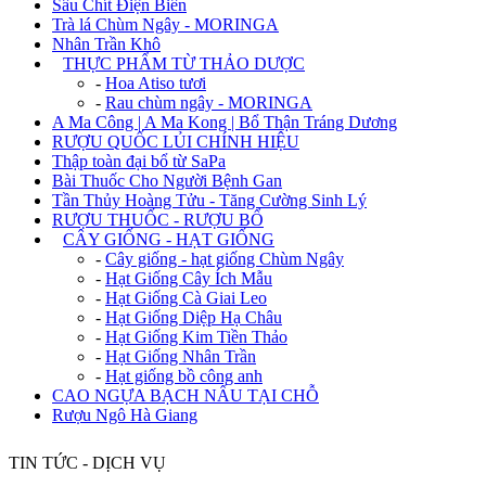
Sâu Chít Điện Biên
Trà lá Chùm Ngây - MORINGA
Nhân Trần Khô
+
THỰC PHẨM TỪ THẢO DƯỢC
-
Hoa Atiso tươi
-
Rau chùm ngây - MORINGA
A Ma Công | A Ma Kong | Bổ Thận Tráng Dương
RƯỢU QUỐC LỦI CHÍNH HIỆU
Thập toàn đại bổ từ SaPa
Bài Thuốc Cho Người Bệnh Gan
Tần Thủy Hoàng Tửu - Tăng Cường Sinh Lý
RƯỢU THUỐC - RƯỢU BỔ
+
CÂY GIỐNG - HẠT GIỐNG
-
Cây giống - hạt giống Chùm Ngây
-
Hạt Giống Cây Ích Mẫu
-
Hạt Giống Cà Giai Leo
-
Hạt Giống Diệp Hạ Châu
-
Hạt Giống Kim Tiền Thảo
-
Hạt Giống Nhân Trần
-
Hạt giống bồ công anh
CAO NGỰA BẠCH NẤU TẠI CHỖ
Rượu Ngô Hà Giang
TIN TỨC - DỊCH VỤ