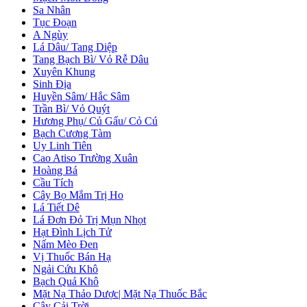
Sa Nhân
Tục Đoạn
A Ngùy
Lá Dâu/ Tang Diệp
Tang Bạch Bì/ Vỏ Rễ Dâu
Xuyên Khung
Sinh Địa
Huyền Sâm/ Hắc Sâm
Trần Bì/ Vỏ Quýt
Hương Phụ/ Củ Gấu/ Cỏ Cú
Bạch Cương Tàm
Uy Linh Tiên
Cao Atiso Trường Xuân
Hoàng Bá
Cầu Tích
Cây Bọ Mắm Trị Ho
Lá Tiết Dê
Lá Đơn Đỏ Trị Mụn Nhọt
Hạt Đình Lịch Tử
Nấm Mèo Đen
Vị Thuốc Bán Hạ
Ngải Cứu Khô
Bạch Quả Khô
Mặt Nạ Thảo Dược| Mặt Nạ Thuốc Bắc
Cây Cải Trời