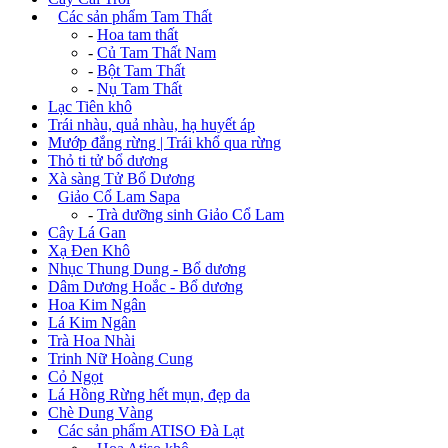
+
Các sản phẩm Tam Thất
-
Hoa tam thất
-
Củ Tam Thất Nam
-
Bột Tam Thất
-
Nụ Tam Thất
Lạc Tiên khô
Trái nhàu, quả nhàu, hạ huyết áp
Mướp đắng rừng | Trái khổ qua rừng
Thỏ ti tử bổ dương
Xà sàng Tử Bổ Dương
+
Giảo Cổ Lam Sapa
-
Trà dưỡng sinh Giảo Cổ Lam
Cây Lá Gan
Xạ Đen Khô
Nhục Thung Dung - Bổ dương
Dâm Dương Hoắc - Bổ dương
Hoa Kim Ngân
Lá Kim Ngân
Trà Hoa Nhài
Trinh Nữ Hoàng Cung
Cỏ Ngọt
Lá Hồng Rừng hết mụn, đẹp da
Chè Dung Vàng
+
Các sản phẩm ATISO Đà Lạt