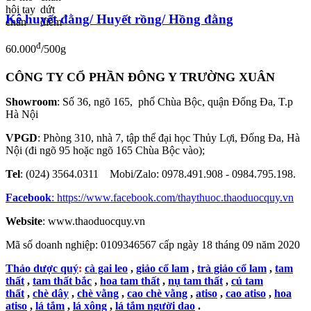
Kê huyết đằng/ Huyết rồng/ Hồng đằng
đ
60.000
/500g
CÔNG TY CỔ PHẦN ĐÔNG Y TRƯỜNG XUÂN
Showroom
: Số 36, ngõ 165, phố Chùa Bộc, quận Đống Đa, T.p
Hà Nội
VPGD
: Phòng 310, nhà 7, tập thể đại học Thủy Lợi, Đống Đa, Hà
Nội (đi ngõ 95 hoặc ngõ 165 Chùa Bộc vào);
Tel
: (024) 3564.0311 Mobi/Zalo: 0978.491.908 - 0984.795.198.
Facebook
:
https://www.facebook.com/thaythuoc.thaoduocquy.vn
Website
: www.thaoduocquy.vn
Mã số doanh nghiệp:
0109346567 cấp ngày 18 tháng 09 năm 2020
Thảo dược quý
:
cà gai leo
,
giảo cổ lam
,
trà giảo cổ lam
,
tam
thất
,
tam thất bắc
,
hoa tam thất
,
nụ tam thất
,
củ tam
thất
,
chè dây
,
chè vằng
,
cao chè vằng
,
atiso
,
cao atiso
,
hoa
atiso
,
lá tắm
,
lá xông
,
lá tắm người dao
.