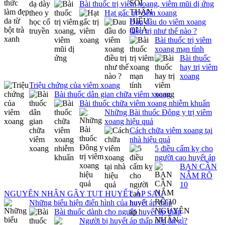
Bài thuốc trị viêm xoang, viêm mũi dị ứng
Hạt gấc trị viêm xoang
Đau đầu do viêm xoang
điều trị như thế nào ?
Bài thuốc trị viêm
xoang mạn tính
Bài thuốc
hay trị viêm
xoang
Triệu chứng của viêm xoang
Bài thuốc dân gian chữa viêm xoang
Bài thuốc chữa viêm xoang nhiễm khuẩn
Những Bài thuốc Đông y trị viêm
xoang hiệu quả
Cách chữa viêm xoang tại
nhà hiệu quả
5 điều cấm kỵ cho
người cao huyết áp
BẠN CẦN
NẮM RÕ
10
NGUYÊN NHÂN GÂY TỤT HUYẾT ÁP SAU
Những biểu hiện điển hình của huyết áp thấp
Bài thuốc dành cho người huyết áp thấp
Người bị huyết áp thấp nên ăn gì?