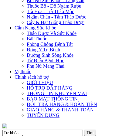
Bồi Bổ Sức Khỏe - Tăng Cân
Thuốc Bổ - Đồ Ngâm Rượu
Trà Hoa - Trà Thảo Mộc
Ngâm Chân - Tắm Thảo Dược
Cây & Hạt Giống Thảo Dược
Cẩm Nang Sức Khỏe
Thảo Dược Và Sức Khỏe
Bài Thuốc
Phòng Chống Bệnh Tật
Đông Y Trị Bệnh
Dưỡng Sinh Sống Khỏe
Từ Điển Bệnh Học
Phụ Nữ Mang Thai
Vị thuốc
Chính sách hỗ trợ
GIỚI THIỆU
HỖ TRỢ ĐẶT HÀNG
THÔNG TIN KHUYẾN MÃI
BẢO MẬT THÔNG TIN
ĐỔI -TRẢ HÀNG & HOÀN TIỀN
GIAO HÀNG & THANH TOÁN
TUYỂN DỤNG