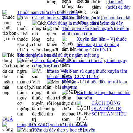
giảm axít
(acid) dạ dày
Thuốc nam chữa táo bón tại nhà
Các vị thuốc và bài thuốc Đông y trị táo bón kéo dài
Cách dùng lá mơ lông chữa viêm dạ dày
Thói quen xấu khiến người trẻ dễ bị
nhồi máu cơ tim
Xuyên tâm liên – Vị thuốc
tiềm năng trong phòng
chống COVID-19
Tác dụng của hoa đu đủ đực ngâm mật ong
Cách phòng ngừa nhồi máu cơ tim cấp, tránh nguy
cơ ngừng tim
Vì sao Việt Nam sử dụng thuốc xuyên tâm
liên để điều trị COVID-19?
Món ăn - bài thuốc điều trị rối loạn
nhịp tim
Cách dùng thục địa chữa tóc
bạc sớm
CÁCH DÙNG
QUẢ DỨA TRỊ
SỎI THẬN HIỆU
QUẢ
Công thức làm đẹp da từ bột trà xanh
Viêm dạ dày theo y học cổ truyền