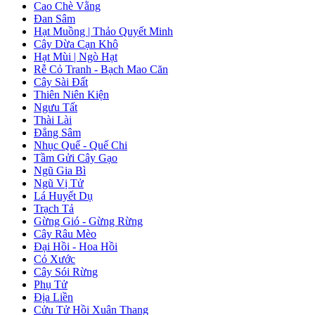
Cao Chè Vằng
Đan Sâm
Hạt Muồng | Thảo Quyết Minh
Cây Dừa Cạn Khô
Hạt Mùi | Ngò Hạt
Rễ Cỏ Tranh - Bạch Mao Căn
Cây Sài Đất
Thiên Niên Kiện
Ngưu Tất
Thài Lài
Đẳng Sâm
Nhục Quế - Quế Chi
Tầm Gửi Cây Gạo
Ngũ Gia Bì
Ngũ Vị Tử
Lá Huyết Dụ
Trạch Tả
Gừng Gió - Gừng Rừng
Cây Râu Mèo
Đại Hồi - Hoa Hồi
Cỏ Xước
Cây Sói Rừng
Phụ Tử
Địa Liền
Cửu Tử Hồi Xuân Thang