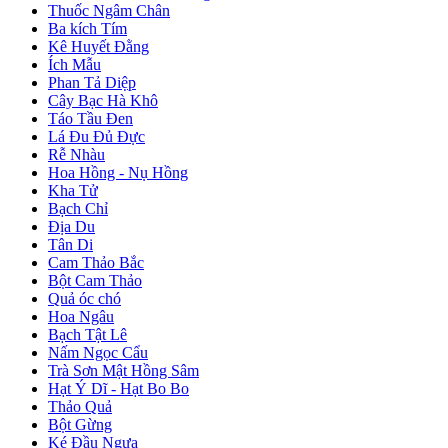
Thuốc Ngâm Chân
Ba kích Tím
Kê Huyết Đằng
Ích Mẫu
Phan Tả Diệp
Cây Bạc Hà Khô
Táo Tầu Đen
Lá Đu Đủ Đực
Rễ Nhàu
Hoa Hồng - Nụ Hồng
Kha Tử
Bạch Chỉ
Địa Du
Tân Di
Cam Thảo Bắc
Bột Cam Thảo
Quả óc chó
Hoa Ngâu
Bạch Tật Lê
Nấm Ngọc Cẩu
Trà Sơn Mật Hồng Sâm
Hạt Ý Dĩ - Hạt Bo Bo
Thảo Quả
Bột Gừng
Ké Đầu Ngựa