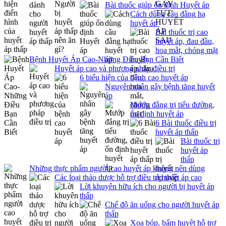
Bài thuốc giúp ổn định Huyết áp
Cách dùng câu đằng hạ
huyết áp
Bài thuốc trị cao
huyết áp, đau đầu,
hoa mắt, chóng mặt
Bệnh Huyết Áp Cao-Những Điều Bạn Cần Biết
Huyết áp cao và phương pháp điều trị
6 biểu hiện của bệnh cao huyết áp
Nguyên nhân gây bệnh tăng huyết
áp
Mướp đắng trị tiểu đường,
ổn định huyết áp
6 Bài thuốc điều trị
huyết áp thấp
Bài thuốc trị
huyết áp
thấp
Những thực phẩm người cao huyết áp không nên dùng
Các loại thảo dược hỗ trợ điều trị huyết áp cao
Lời khuyên hữu ích cho người bị huyết áp
thấp
Chế độ ăn uống cho người huyết áp
thấp
Xoa bóp, bấm huyệt hỗ trợ