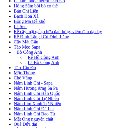
Lá tắm thuốc người Dao Đỏ
Hồng Sâm bồi bổ cơ thể
Bán Chi Liên
Bạch Hoa Xà
Bông Mã Đề khô
Lá Sen
Rễ cây mật gấu, chữa đau lưng, viêm đau dạ dày
Rễ Đinh Lăng | Củ Đinh Lăng
Cây Mật Gấu
Táo Mèo Sapa
+
Bồ Công Anh
-
Rễ Bồ Công Anh
-
Lá Bồ Công Anh
Táo Tầu Đỏ
Mộc Thông
Chè Vằng
Nấm Linh Chi - Sapa
Nấm Hương rừng Sa Pa
Nấm Linh Chi Hàn Quốc
Nấm Linh Chi Tự Nhiên
Nấm Lim Xanh Tự Nhiên
Nấm Linh Chi Đà Lạt
Nấm Linh Chi Bao Tử
Mật Ong nguyên chất
Quả Dứa dại