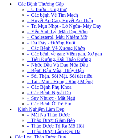
+
Các Bệnh Thường Gặp
- U bướu - Ung thư
- Các bệnh Về Tim Mạch
- Huyết Áp Cao, Huyết Áp Thấp
- Trị Mụn Nhọt - Lở Ngứa- Mày Đay
- Yếu Sinh Lý, Mãn Dục Sớm
- Cholesterol, Máu Nhiễm Mỡ
- Dạ Dày - Đường Ruột
- Các Bệnh Về Xương Khớp
- Các bệnh về gan: Viêm gan, Xơ gan
- Tiểu Đường, Đái Tháo Đường
- Nhức Đầu Và Đau Nửa Đầu
- Bệnh Đậu Mùa, Thủy Đậu
- Sỏi Thận, Sỏi Mật, Sỏi tiết niệu
- Tai - Mũi - Họng - Răng Miệng
- Các Bệnh Phụ Khoa
- Các Bệnh Ngoài Da
- Suy Nhược - Mất Ngủ
- Các Bệnh Ở Trẻ Em
+
Kinh Nghiệm Làm Đẹp
- Mặt Nạ Thảo Dược
- Thảo Dược Giảm Béo
- Thảo Dược Trị Ra Mồ Hôi
- Thảo Dược Làm Đẹp Da
Các Loại Thảo Dược Quý