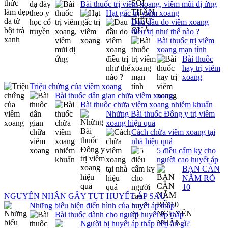
Bài thuốc trị viêm xoang, viêm mũi dị ứng
Hạt gấc trị viêm xoang
Đau đầu do viêm xoang
điều trị như thế nào ?
Bài thuốc trị viêm
xoang mạn tính
Bài thuốc
hay trị viêm
xoang
Triệu chứng của viêm xoang
Bài thuốc dân gian chữa viêm xoang
Bài thuốc chữa viêm xoang nhiễm khuẩn
Những Bài thuốc Đông y trị viêm
xoang hiệu quả
Cách chữa viêm xoang tại
nhà hiệu quả
5 điều cấm kỵ cho
người cao huyết áp
BẠN CẦN
NẮM RÕ
10
NGUYÊN NHÂN GÂY TỤT HUYẾT ÁP SAU
Những biểu hiện điển hình của huyết áp thấp
Bài thuốc dành cho người huyết áp thấp
Người bị huyết áp thấp nên ăn gì?