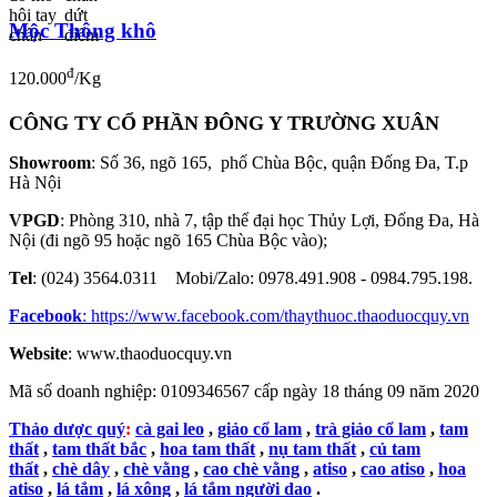
Mộc Thông khô
đ
120.000
/Kg
CÔNG TY CỔ PHẦN ĐÔNG Y TRƯỜNG XUÂN
Showroom
: Số 36, ngõ 165, phố Chùa Bộc, quận Đống Đa, T.p
Hà Nội
VPGD
: Phòng 310, nhà 7, tập thể đại học Thủy Lợi, Đống Đa, Hà
Nội (đi ngõ 95 hoặc ngõ 165 Chùa Bộc vào);
Tel
: (024) 3564.0311 Mobi/Zalo: 0978.491.908 - 0984.795.198.
Facebook
:
https://www.facebook.com/thaythuoc.thaoduocquy.vn
Website
: www.thaoduocquy.vn
Mã số doanh nghiệp:
0109346567 cấp ngày 18 tháng 09 năm 2020
Thảo dược quý
:
cà gai leo
,
giảo cổ lam
,
trà giảo cổ lam
,
tam
thất
,
tam thất bắc
,
hoa tam thất
,
nụ tam thất
,
củ tam
thất
,
chè dây
,
chè vằng
,
cao chè vằng
,
atiso
,
cao atiso
,
hoa
atiso
,
lá tắm
,
lá xông
,
lá tắm người dao
.