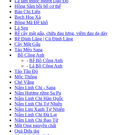
Lá tắm thuốc người Dao Đỏ
Hồng Sâm bồi bổ cơ thể
Bán Chi Liên
Bạch Hoa Xà
Bông Mã Đề khô
Lá Sen
Rễ cây mật gấu, chữa đau lưng, viêm đau dạ dày
Rễ Đinh Lăng | Củ Đinh Lăng
Cây Mật Gấu
Táo Mèo Sapa
+
Bồ Công Anh
-
Rễ Bồ Công Anh
-
Lá Bồ Công Anh
Táo Tầu Đỏ
Mộc Thông
Chè Vằng
Nấm Linh Chi - Sapa
Nấm Hương rừng Sa Pa
Nấm Linh Chi Hàn Quốc
Nấm Linh Chi Tự Nhiên
Nấm Lim Xanh Tự Nhiên
Nấm Linh Chi Đà Lạt
Nấm Linh Chi Bao Tử
Mật Ong nguyên chất
Quả Dứa dại