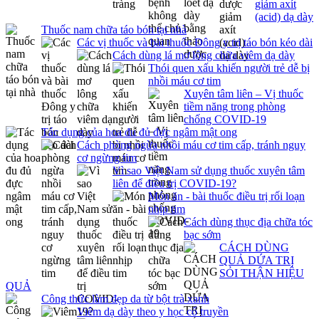
giảm axít
(acid) dạ dày
Thuốc nam chữa táo bón tại nhà
Các vị thuốc và bài thuốc Đông y trị táo bón kéo dài
Cách dùng lá mơ lông chữa viêm dạ dày
Thói quen xấu khiến người trẻ dễ bị
nhồi máu cơ tim
Xuyên tâm liên – Vị thuốc
tiềm năng trong phòng
chống COVID-19
Tác dụng của hoa đu đủ đực ngâm mật ong
Cách phòng ngừa nhồi máu cơ tim cấp, tránh nguy
cơ ngừng tim
Vì sao Việt Nam sử dụng thuốc xuyên tâm
liên để điều trị COVID-19?
Món ăn - bài thuốc điều trị rối loạn
nhịp tim
Cách dùng thục địa chữa tóc
bạc sớm
CÁCH DÙNG
QUẢ DỨA TRỊ
SỎI THẬN HIỆU
QUẢ
Công thức làm đẹp da từ bột trà xanh
Viêm dạ dày theo y học cổ truyền