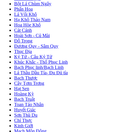
Bột Lá Chùm Ngây
Phấn Hoa
Lá Vối Khô
Hạ Khô Thảo Nam
Hoa Hòe Khô
Cát Cánh
Hoài Sơn - Củ Mài
Đỗ Trọng
Đương Quy - Sâm Quy
Thục Địa
Kỷ Tử - Câu Kỷ Tử
Khúc Khắc - Thổ Phục Linh
Bạch Phục linh/Bạch Linh
Lá Thầu Dầu Tía- Đu Đủ tía
Bạch Thược
Cây Tơm Trơng
Hạt Sen
Hoàng Kỳ
Bạch Truật
Toan Táo Nhân
Huyết Giác
Sơn Thù Du
Chỉ Thực
Kinh Giới
Mạch Môn Đông