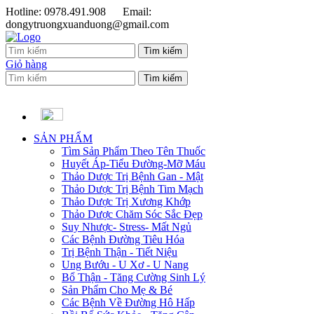
Hotline: 0978.491.908
Email:
dongytruongxuanduong@gmail.com
Giỏ hàng
SẢN PHẨM
Tìm Sản Phẩm Theo Tên Thuốc
Huyết Áp-Tiểu Đường-Mỡ Máu
Thảo Dược Trị Bệnh Gan - Mật
Thảo Dược Trị Bệnh Tim Mạch
Thảo Dược Trị Xương Khớp
Thảo Dược Chăm Sóc Sắc Đẹp
Suy Nhược- Stress- Mất Ngủ
Các Bệnh Đường Tiêu Hóa
Trị Bệnh Thận - Tiết Niệu
Ung Bướu - U Xơ - U Nang
Bổ Thận - Tăng Cường Sinh Lý
Sản Phẩm Cho Mẹ & Bé
Các Bệnh Về Đường Hô Hấp