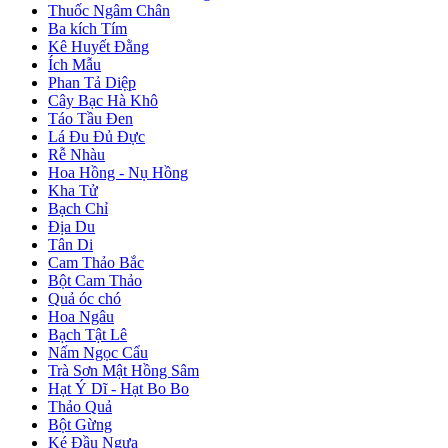
Thuốc Ngâm Chân
Ba kích Tím
Kê Huyết Đằng
Ích Mẫu
Phan Tả Diệp
Cây Bạc Hà Khô
Táo Tầu Đen
Lá Đu Đủ Đực
Rễ Nhàu
Hoa Hồng - Nụ Hồng
Kha Tử
Bạch Chỉ
Địa Du
Tân Di
Cam Thảo Bắc
Bột Cam Thảo
Quả óc chó
Hoa Ngâu
Bạch Tật Lê
Nấm Ngọc Cẩu
Trà Sơn Mật Hồng Sâm
Hạt Ý Dĩ - Hạt Bo Bo
Thảo Quả
Bột Gừng
Ké Đầu Ngựa