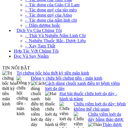
- Tác dụng của Giảo Cổ Lam
- Tác dụng quý của táo mèo
- Tác dụng quý của Atiso
- Tác dụng của nấm linh chi
- Dâm dương hoắc
+
Dịch Vụ Của Chúng Tôi
- Thái Và Nghiền Nấm Linh Chi
- Nghiền Thuốc Bắc- Dược Liệu
- Xay Tam Thất
Hợp Tác Với Chúng Tôi
Đọc Và Suy Ngẫm
TIN NỔI BẬT
Trị chứng bốc hỏa thời kỳ tiền mãn kinh
Đông y chữa hội chứng tiền - mãn kinh
Cách dùng chuối xanh điều trị bệnh viêm
loét dạ dày
Hai bài thuốc chữa loét dạ dày -
hành tá tràng
Chữa viêm loét dạ dày: bệnh
không thể chủ quan
Chữa viêm loét dạ
dày bằng thảo dược
Thảo dược