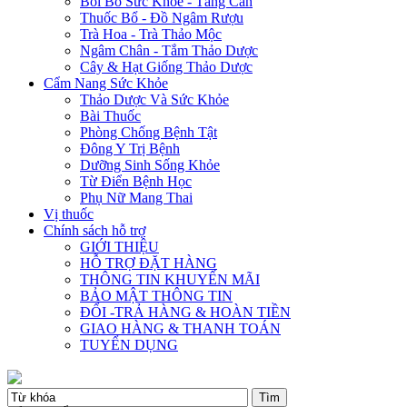
Bồi Bổ Sức Khỏe - Tăng Cân
Thuốc Bổ - Đồ Ngâm Rượu
Trà Hoa - Trà Thảo Mộc
Ngâm Chân - Tắm Thảo Dược
Cây & Hạt Giống Thảo Dược
Cẩm Nang Sức Khỏe
Thảo Dược Và Sức Khỏe
Bài Thuốc
Phòng Chống Bệnh Tật
Đông Y Trị Bệnh
Dưỡng Sinh Sống Khỏe
Từ Điển Bệnh Học
Phụ Nữ Mang Thai
Vị thuốc
Chính sách hỗ trợ
GIỚI THIỆU
HỖ TRỢ ĐẶT HÀNG
THÔNG TIN KHUYẾN MÃI
BẢO MẬT THÔNG TIN
ĐỔI -TRẢ HÀNG & HOÀN TIỀN
GIAO HÀNG & THANH TOÁN
TUYỂN DỤNG