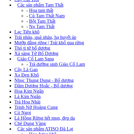
+
Các sản phẩm Tam Thất
-
Hoa tam thất
-
Củ Tam Thất Nam
-
Bột Tam Thất
-
Nụ Tam Thất
Lạc Tiên khô
Trái nhàu, quả nhàu, hạ huyết áp
Mướp đắng rừng | Trái khổ qua rừng
Thỏ ti tử bổ dương
Xà sàng Tử Bổ Dương
+
Giảo Cổ Lam Sapa
-
Trà dưỡng sinh Giảo Cổ Lam
Cây Lá Gan
Xạ Đen Khô
Nhục Thung Dung - Bổ dương
Dâm Dương Hoắc - Bổ dương
Hoa Kim Ngân
Lá Kim Ngân
Trà Hoa Nhài
Trinh Nữ Hoàng Cung
Cỏ Ngọt
Lá Hồng Rừng hết mụn, đẹp da
Chè Dung Vàng
+
Các sản phẩm ATISO Đà Lạt