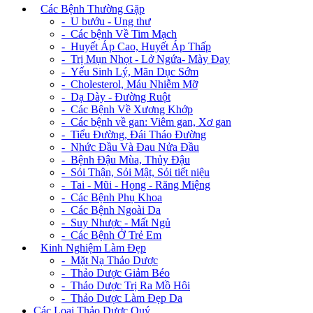
+
Các Bệnh Thường Gặp
- U bướu - Ung thư
- Các bệnh Về Tim Mạch
- Huyết Áp Cao, Huyết Áp Thấp
- Trị Mụn Nhọt - Lở Ngứa- Mày Đay
- Yếu Sinh Lý, Mãn Dục Sớm
- Cholesterol, Máu Nhiễm Mỡ
- Dạ Dày - Đường Ruột
- Các Bệnh Về Xương Khớp
- Các bệnh về gan: Viêm gan, Xơ gan
- Tiểu Đường, Đái Tháo Đường
- Nhức Đầu Và Đau Nửa Đầu
- Bệnh Đậu Mùa, Thủy Đậu
- Sỏi Thận, Sỏi Mật, Sỏi tiết niệu
- Tai - Mũi - Họng - Răng Miệng
- Các Bệnh Phụ Khoa
- Các Bệnh Ngoài Da
- Suy Nhược - Mất Ngủ
- Các Bệnh Ở Trẻ Em
+
Kinh Nghiệm Làm Đẹp
- Mặt Nạ Thảo Dược
- Thảo Dược Giảm Béo
- Thảo Dược Trị Ra Mồ Hôi
- Thảo Dược Làm Đẹp Da
Các Loại Thảo Dược Quý