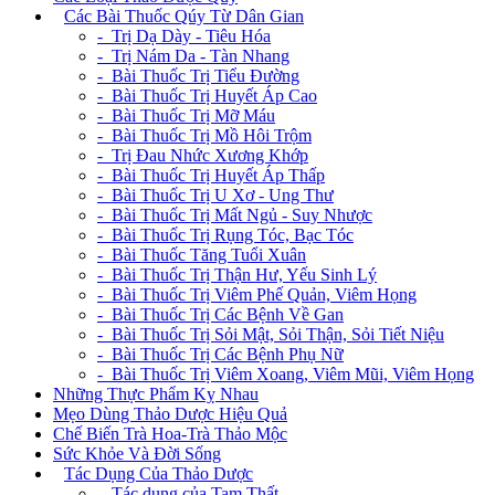
+
Các Bài Thuốc Qúy Từ Dân Gian
- Trị Dạ Dày - Tiêu Hóa
- Trị Nám Da - Tàn Nhang
- Bài Thuốc Trị Tiểu Đường
- Bài Thuốc Trị Huyết Áp Cao
- Bài Thuốc Trị Mỡ Máu
- Bài Thuốc Trị Mồ Hôi Trộm
- Trị Đau Nhức Xương Khớp
- Bài Thuốc Trị Huyết Áp Thấp
- Bài Thuốc Trị U Xơ - Ung Thư
- Bài Thuốc Trị Mất Ngủ - Suy Nhược
- Bài Thuốc Trị Rụng Tóc, Bạc Tóc
- Bài Thuốc Tăng Tuổi Xuân
- Bài Thuốc Trị Thận Hư, Yếu Sinh Lý
- Bài Thuốc Trị Viêm Phế Quản, Viêm Họng
- Bài Thuốc Trị Các Bệnh Về Gan
- Bài Thuốc Trị Sỏi Mật, Sỏi Thận, Sỏi Tiết Niệu
- Bài Thuốc Trị Các Bệnh Phụ Nữ
- Bài Thuốc Trị Viêm Xoang, Viêm Mũi, Viêm Họng
Những Thực Phẩm Kỵ Nhau
Mẹo Dùng Thảo Dược Hiệu Quả
Chế Biến Trà Hoa-Trà Thảo Mộc
Sức Khỏe Và Đời Sống
+
Tác Dụng Của Thảo Dược
- Tác dụng của Tam Thất