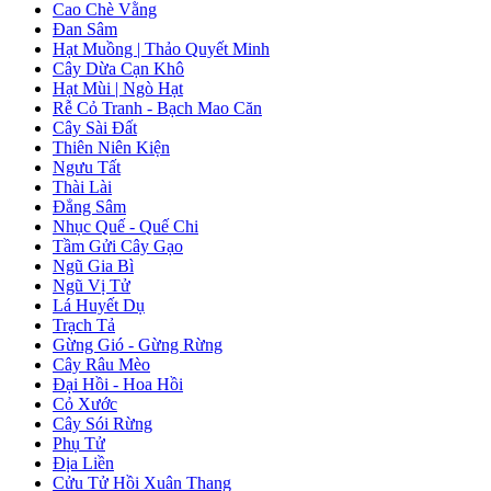
Cao Chè Vằng
Đan Sâm
Hạt Muồng | Thảo Quyết Minh
Cây Dừa Cạn Khô
Hạt Mùi | Ngò Hạt
Rễ Cỏ Tranh - Bạch Mao Căn
Cây Sài Đất
Thiên Niên Kiện
Ngưu Tất
Thài Lài
Đẳng Sâm
Nhục Quế - Quế Chi
Tầm Gửi Cây Gạo
Ngũ Gia Bì
Ngũ Vị Tử
Lá Huyết Dụ
Trạch Tả
Gừng Gió - Gừng Rừng
Cây Râu Mèo
Đại Hồi - Hoa Hồi
Cỏ Xước
Cây Sói Rừng
Phụ Tử
Địa Liền
Cửu Tử Hồi Xuân Thang