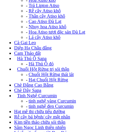
-
Hoa Atiso khô
-
Trả Lipton Atiso
-
Rễ cây Atiso khô
-
Thân cây Atiso khô
-
Cao Atiso Đà Lạt
-
Nhụy hoa Atiso khô
-
Hoa Atiso tươi đặc sản Đà Lạt
-
Lá cây Atiso khô
Cà Gai Leo
Diệp Hạ Châu đắng
Cam Thảo đất
+
Hà Thủ Ô Sapa
-
Hà Thủ Ô đỏ
+
Chuối Hột Rừng trị sỏi thận
-
Chuối Hột Rừng thái lát
-
Hạt Chuối Hột Rừng
Chè Đắng Cao Bằng
Chè Dây Sapa
+
Tinh Nghệ Curcumin
-
tinh nghệ vàng Curcumin
-
tinh nghệ đen Curcumin
Hạt mê thi chữa tiểu đường
Rễ cây bá bệnh/ cây mật nhân
Kim tiền thảo chữa sỏi thận
Sâm Ngọc Linh thiên nhiên