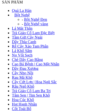
SẢN PHẨM
Quả La Hán
+
Bột Nghệ
-
Bột Nghệ Đen
-
Bột Nghệ vàng
Lá Mát Thận
Trà Giảo Cổ Lam Đặc Biệt
Tầm Gửi Cây Ngái
Dây Thìa Canh
Rễ Cây Xáo Tam Phân
Lá Khổ Sâm
Nụ Vối Sạch
Chè Dây Cao Bằng
Cao Bá Bệnh | Cao Mật Nhân
Dây Đau Xương
Cây Nhọ Nồi
Rau Má Khô
Cây Cứt Lợn | Hoa Ngũ Sắc
Râu Ngô Khô
Trà Giảo Cổ Lam Ba Tri
Tâm Sen | Tim Sen Khô
Hoa Cúc Khô
Hạt Hạnh Nhân
Cốt Toái Bổ