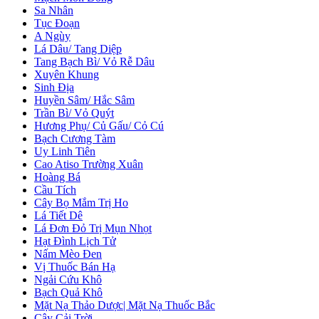
Sa Nhân
Tục Đoạn
A Ngùy
Lá Dâu/ Tang Diệp
Tang Bạch Bì/ Vỏ Rễ Dâu
Xuyên Khung
Sinh Địa
Huyền Sâm/ Hắc Sâm
Trần Bì/ Vỏ Quýt
Hương Phụ/ Củ Gấu/ Cỏ Cú
Bạch Cương Tàm
Uy Linh Tiên
Cao Atiso Trường Xuân
Hoàng Bá
Cầu Tích
Cây Bọ Mắm Trị Ho
Lá Tiết Dê
Lá Đơn Đỏ Trị Mụn Nhọt
Hạt Đình Lịch Tử
Nấm Mèo Đen
Vị Thuốc Bán Hạ
Ngải Cứu Khô
Bạch Quả Khô
Mặt Nạ Thảo Dược| Mặt Nạ Thuốc Bắc
Cây Cải Trời