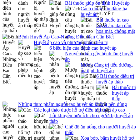
Bài thuốc giúp ổn định Huyết áp
Cách dùng câu đằng hạ
huyết áp
Bài thuốc trị cao
huyết áp, đau đầu,
hoa mắt, chóng mặt
Bệnh Huyết Áp Cao-Những Điều Bạn Cần Biết
Huyết áp cao và phương pháp điều trị
6 biểu hiện của bệnh cao huyết áp
Nguyên nhân gây bệnh tăng huyết
áp
Mướp đắng trị tiểu đường,
ổn định huyết áp
6 Bài thuốc điều trị
huyết áp thấp
Bài thuốc trị
huyết áp
thấp
Những thực phẩm người cao huyết áp không nên dùng
Các loại thảo dược hỗ trợ điều trị huyết áp cao
Lời khuyên hữu ích cho người bị huyết áp
thấp
Chế độ ăn uống cho người huyết áp
thấp
Xoa bóp, bấm huyệt hỗ trợ