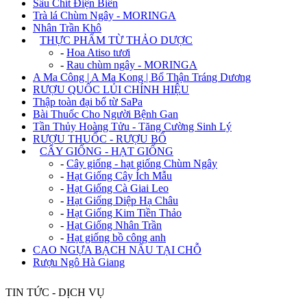
Sâu Chít Điện Biên
Trà lá Chùm Ngây - MORINGA
Nhân Trần Khô
+
THỰC PHẨM TỪ THẢO DƯỢC
-
Hoa Atiso tươi
-
Rau chùm ngây - MORINGA
A Ma Công | A Ma Kong | Bổ Thận Tráng Dương
RƯỢU QUỐC LỦI CHÍNH HIỆU
Thập toàn đại bổ từ SaPa
Bài Thuốc Cho Người Bệnh Gan
Tần Thủy Hoàng Tửu - Tăng Cường Sinh Lý
RƯỢU THUỐC - RƯỢU BỔ
+
CÂY GIỐNG - HẠT GIỐNG
-
Cây giống - hạt giống Chùm Ngây
-
Hạt Giống Cây Ích Mẫu
-
Hạt Giống Cà Giai Leo
-
Hạt Giống Diệp Hạ Châu
-
Hạt Giống Kim Tiền Thảo
-
Hạt Giống Nhân Trần
-
Hạt giống bồ công anh
CAO NGỰA BẠCH NẤU TẠI CHỖ
Rượu Ngô Hà Giang
TIN TỨC - DỊCH VỤ