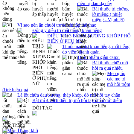
điều trị đau dạ dày
Bài thuốc trị chứng
lở miệng ( nhiệt
miệng - Vị nhiệt)
Vì sao nên ăn chuối trước khi tập thể thao
Đông y điều trị mất tiếng, khản tiếng
ĐIỀU TRỊ 3 BỆNH XƯƠNG KHỚP PHỔ
BIẾN Ở PHỤ NỮ
Thuốc nam trị khản tiếng, mất tiếng
do viêm thanh quản
Thực phẩm giàu canxi
Bài thuốc chữa mồ
hôi ra quá nhiều
Mẹo giúp
các mẹ trị
mồ hôi trộm
ở trẻ hiệu quả
Lá lốt chữa đau xương, thấp khớp, đổ mồ hôi tay chân
Bật mí 4 cách điều trị mồ hôi tay chân dứt điểm
ĐỐI TÁC
Mộc Thông