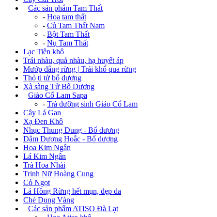
+
Các sản phẩm Tam Thất
-
Hoa tam thất
-
Củ Tam Thất Nam
-
Bột Tam Thất
-
Nụ Tam Thất
Lạc Tiên khô
Trái nhàu, quả nhàu, hạ huyết áp
Mướp đắng rừng | Trái khổ qua rừng
Thỏ ti tử bổ dương
Xà sàng Tử Bổ Dương
+
Giảo Cổ Lam Sapa
-
Trà dưỡng sinh Giảo Cổ Lam
Cây Lá Gan
Xạ Đen Khô
Nhục Thung Dung - Bổ dương
Dâm Dương Hoắc - Bổ dương
Hoa Kim Ngân
Lá Kim Ngân
Trà Hoa Nhài
Trinh Nữ Hoàng Cung
Cỏ Ngọt
Lá Hồng Rừng hết mụn, đẹp da
Chè Dung Vàng
+
Các sản phẩm ATISO Đà Lạt