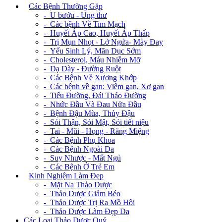
+
Các Bệnh Thường Gặp
- U bướu - Ung thư
- Các bệnh Về Tim Mạch
- Huyết Áp Cao, Huyết Áp Thấp
- Trị Mụn Nhọt - Lở Ngứa- Mày Đay
- Yếu Sinh Lý, Mãn Dục Sớm
- Cholesterol, Máu Nhiễm Mỡ
- Dạ Dày - Đường Ruột
- Các Bệnh Về Xương Khớp
- Các bệnh về gan: Viêm gan, Xơ gan
- Tiểu Đường, Đái Tháo Đường
- Nhức Đầu Và Đau Nửa Đầu
- Bệnh Đậu Mùa, Thủy Đậu
- Sỏi Thận, Sỏi Mật, Sỏi tiết niệu
- Tai - Mũi - Họng - Răng Miệng
- Các Bệnh Phụ Khoa
- Các Bệnh Ngoài Da
- Suy Nhược - Mất Ngủ
- Các Bệnh Ở Trẻ Em
+
Kinh Nghiệm Làm Đẹp
- Mặt Nạ Thảo Dược
- Thảo Dược Giảm Béo
- Thảo Dược Trị Ra Mồ Hôi
- Thảo Dược Làm Đẹp Da
Các Loại Thảo Dược Quý