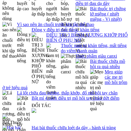
điều trị đau dạ dày
Bài thuốc trị chứng
lở miệng ( nhiệt
miệng - Vị nhiệt)
Vì sao nên ăn chuối trước khi tập thể thao
Đông y điều trị mất tiếng, khản tiếng
ĐIỀU TRỊ 3 BỆNH XƯƠNG KHỚP PHỔ
BIẾN Ở PHỤ NỮ
Thuốc nam trị khản tiếng, mất tiếng
do viêm thanh quản
Thực phẩm giàu canxi
Bài thuốc chữa mồ
hôi ra quá nhiều
Mẹo giúp
các mẹ trị
mồ hôi trộm
ở trẻ hiệu quả
Lá lốt chữa đau xương, thấp khớp, đổ mồ hôi tay chân
Bật mí 4 cách điều trị mồ hôi tay chân dứt điểm
ĐỐI TÁC
Bài Thuốc
Hai bài thuốc chữa loét dạ dày - hành tá tràng