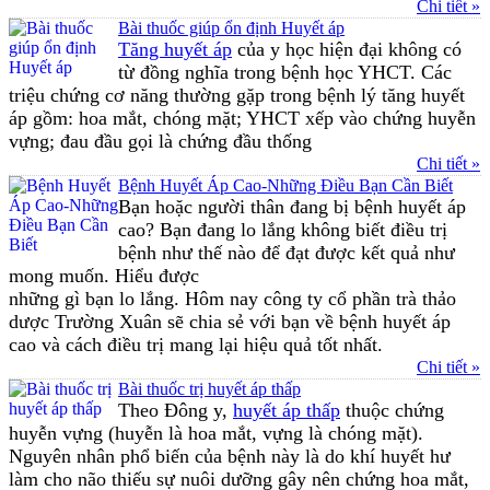
Chi tiết »
Bài thuốc giúp ổn định Huyết áp
Tăng huyết áp
của y học hiện đại không có
từ đồng nghĩa trong bệnh học YHCT. Các
triệu chứng cơ năng thường gặp trong bệnh lý tăng huyết
áp gồm: hoa mắt, chóng mặt; YHCT xếp vào chứng huyễn
vựng; đau đầu gọi là chứng đầu thống
Chi tiết »
Bệnh Huyết Áp Cao-Những Điều Bạn Cần Biết
Bạn hoặc người thân đang bị bệnh huyết áp
cao? Bạn đang lo lắng không biết điều trị
bệnh như thế nào để đạt được kết quả như
mong muốn. Hiểu được
những gì bạn lo lắng. Hôm nay công ty cổ phần trà thảo
dược Trường Xuân sẽ chia sẻ với bạn về bệnh huyết áp
cao và cách điều trị mang lại hiệu quả tốt nhất.
Chi tiết »
Bài thuốc trị huyết áp thấp
Theo Đông y,
huyết áp thấp
thuộc chứng
huyễn vựng (huyễn là hoa mắt, vựng là chóng mặt).
Nguyên nhân phổ biến của bệnh này là do khí huyết hư
làm cho não thiếu sự nuôi dưỡng gây nên chứng hoa mắt,