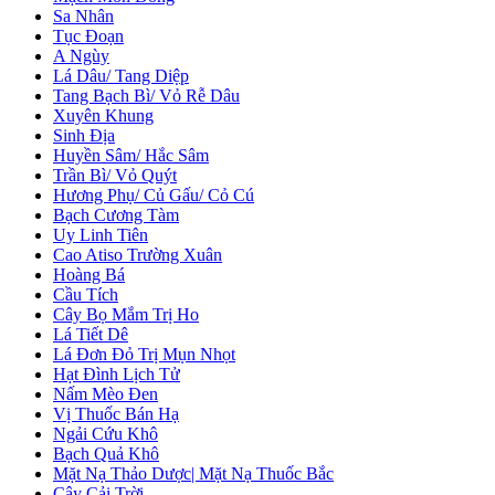
Sa Nhân
Tục Đoạn
A Ngùy
Lá Dâu/ Tang Diệp
Tang Bạch Bì/ Vỏ Rễ Dâu
Xuyên Khung
Sinh Địa
Huyền Sâm/ Hắc Sâm
Trần Bì/ Vỏ Quýt
Hương Phụ/ Củ Gấu/ Cỏ Cú
Bạch Cương Tàm
Uy Linh Tiên
Cao Atiso Trường Xuân
Hoàng Bá
Cầu Tích
Cây Bọ Mắm Trị Ho
Lá Tiết Dê
Lá Đơn Đỏ Trị Mụn Nhọt
Hạt Đình Lịch Tử
Nấm Mèo Đen
Vị Thuốc Bán Hạ
Ngải Cứu Khô
Bạch Quả Khô
Mặt Nạ Thảo Dược| Mặt Nạ Thuốc Bắc
Cây Cải Trời