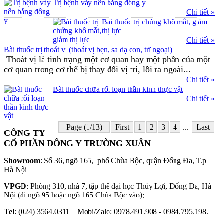
Trị bệnh vảy nến bằng đông y
Chi tiết »
Bái thuốc trị chứng khô mắt, giảm
thị lực
Chi tiết »
Bài thuốc trị thoát vị (thoát vị bẹn, sa dạ con, trĩ ngoại)
Thoát vị là tình trạng một cơ quan hay một phần của một
cơ quan trong cơ thể bị thay đổi vị trí, lồi ra ngoài...
Chi tiết »
Bài thuốc chữa rối loạn thần kinh thực vật
Chi tiết »
Page (1/13)
First
1
2
3
4
...
Last
CÔNG TY
CỔ PHẦN ĐÔNG Y TRƯỜNG XUÂN
Showroom
: Số 36, ngõ 165, phố Chùa Bộc, quận Đống Đa, T.p
Hà Nội
VPGD
: Phòng 310, nhà 7, tập thể đại học Thủy Lợi, Đống Đa, Hà
Nội (đi ngõ 95 hoặc ngõ 165 Chùa Bộc vào);
Tel
: (024) 3564.0311 Mobi/Zalo: 0978.491.908 - 0984.795.198.