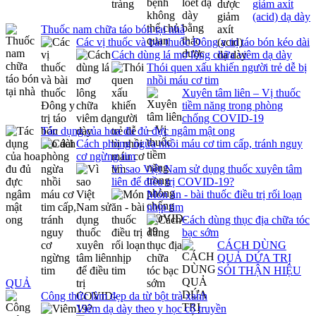
giảm axít
(acid) dạ dày
Thuốc nam chữa táo bón tại nhà
Các vị thuốc và bài thuốc Đông y trị táo bón kéo dài
Cách dùng lá mơ lông chữa viêm dạ dày
Thói quen xấu khiến người trẻ dễ bị
nhồi máu cơ tim
Xuyên tâm liên – Vị thuốc
tiềm năng trong phòng
chống COVID-19
Tác dụng của hoa đu đủ đực ngâm mật ong
Cách phòng ngừa nhồi máu cơ tim cấp, tránh nguy
cơ ngừng tim
Vì sao Việt Nam sử dụng thuốc xuyên tâm
liên để điều trị COVID-19?
Món ăn - bài thuốc điều trị rối loạn
nhịp tim
Cách dùng thục địa chữa tóc
bạc sớm
CÁCH DÙNG
QUẢ DỨA TRỊ
SỎI THẬN HIỆU
QUẢ
Công thức làm đẹp da từ bột trà xanh
Viêm dạ dày theo y học cổ truyền