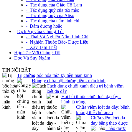
- Tác dụng của Giảo Cổ Lam
- Tác dụng quý của táo mèo
- Tác dụng quý của Atiso
- Tác dụng của nấm linh chi
- Dâm dương hoắc
+
Dịch Vụ Của Chúng Tôi
- Thái Và Nghiền Nấm Linh Chi
- Nghiền Thuốc Bắc- Dược Liệu
- Xay Tam Thất
Hợp Tác Với Chúng Tôi
Đọc Và Suy Ngẫm
TIN NỔI BẬT
Trị chứng bốc hỏa thời kỳ tiền mãn kinh
Đông y chữa hội chứng tiền - mãn kinh
Cách dùng chuối xanh điều trị bệnh viêm
loét dạ dày
Hai bài thuốc chữa loét dạ dày -
hành tá tràng
Chữa viêm loét dạ dày: bệnh
không thể chủ quan
Chữa viêm loét dạ
dày bằng thảo dược
Thảo dược