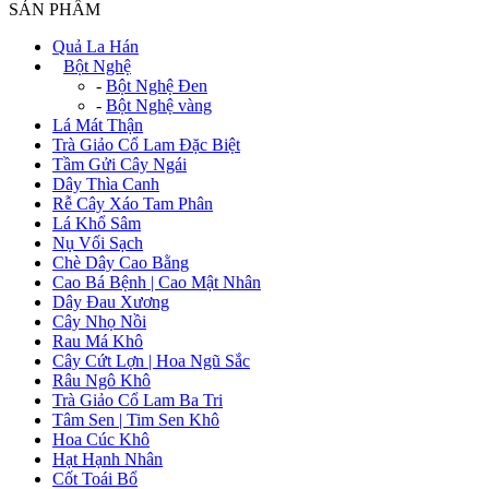
SẢN PHẨM
Quả La Hán
+
Bột Nghệ
-
Bột Nghệ Đen
-
Bột Nghệ vàng
Lá Mát Thận
Trà Giảo Cổ Lam Đặc Biệt
Tầm Gửi Cây Ngái
Dây Thìa Canh
Rễ Cây Xáo Tam Phân
Lá Khổ Sâm
Nụ Vối Sạch
Chè Dây Cao Bằng
Cao Bá Bệnh | Cao Mật Nhân
Dây Đau Xương
Cây Nhọ Nồi
Rau Má Khô
Cây Cứt Lợn | Hoa Ngũ Sắc
Râu Ngô Khô
Trà Giảo Cổ Lam Ba Tri
Tâm Sen | Tim Sen Khô
Hoa Cúc Khô
Hạt Hạnh Nhân
Cốt Toái Bổ