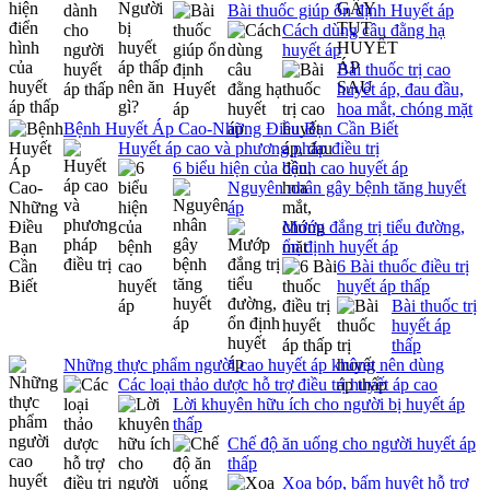
Bài thuốc giúp ổn định Huyết áp
Cách dùng câu đằng hạ
huyết áp
Bài thuốc trị cao
huyết áp, đau đầu,
hoa mắt, chóng mặt
Bệnh Huyết Áp Cao-Những Điều Bạn Cần Biết
Huyết áp cao và phương pháp điều trị
6 biểu hiện của bệnh cao huyết áp
Nguyên nhân gây bệnh tăng huyết
áp
Mướp đắng trị tiểu đường,
ổn định huyết áp
6 Bài thuốc điều trị
huyết áp thấp
Bài thuốc trị
huyết áp
thấp
Những thực phẩm người cao huyết áp không nên dùng
Các loại thảo dược hỗ trợ điều trị huyết áp cao
Lời khuyên hữu ích cho người bị huyết áp
thấp
Chế độ ăn uống cho người huyết áp
thấp
Xoa bóp, bấm huyệt hỗ trợ