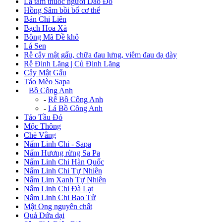
Lá tắm thuốc người Dao Đỏ
Hồng Sâm bồi bổ cơ thể
Bán Chi Liên
Bạch Hoa Xà
Bông Mã Đề khô
Lá Sen
Rễ cây mật gấu, chữa đau lưng, viêm đau dạ dày
Rễ Đinh Lăng | Củ Đinh Lăng
Cây Mật Gấu
Táo Mèo Sapa
+
Bồ Công Anh
-
Rễ Bồ Công Anh
-
Lá Bồ Công Anh
Táo Tầu Đỏ
Mộc Thông
Chè Vằng
Nấm Linh Chi - Sapa
Nấm Hương rừng Sa Pa
Nấm Linh Chi Hàn Quốc
Nấm Linh Chi Tự Nhiên
Nấm Lim Xanh Tự Nhiên
Nấm Linh Chi Đà Lạt
Nấm Linh Chi Bao Tử
Mật Ong nguyên chất
Quả Dứa dại