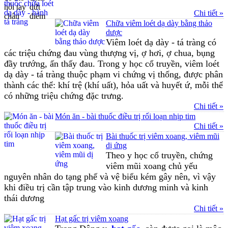
Chi tiết »
Chữa viêm loét dạ dày bằng thảo
dược
Viêm loét dạ dày - tá tràng có
các triệu chứng đau vùng thượng vị, ợ hơi, ợ chua, bụng
đầy trướng, ấn thấy đau. Trong y học cổ truyền, viêm loét
dạ dày - tá tràng thuộc phạm vi chứng vị thống, được phân
thành các thể: khí trệ (khí uất), hỏa uất và huyết ứ, mỗi thể
có những triệu chứng đặc trưng.
Chi tiết »
Món ăn - bài thuốc điều trị rối loạn nhịp tim
Chi tiết »
Bài thuốc trị viêm xoang, viêm mũi
dị ứng
Theo y học cổ truyền, chứng
viêm mũi xoang chủ yếu
nguyên nhân do tạng phế và vệ biểu kém gây nên, vì vậy
khi điều trị cần tập trung vào kinh dương minh và kinh
thái dương
Chi tiết »
Hạt gấc trị viêm xoang