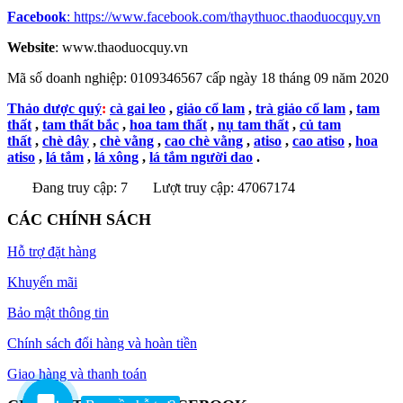
Facebook
:
https://www.facebook.com/thaythuoc.thaoduocquy.vn
Website
: www.thaoduocquy.vn
Mã số doanh nghiệp:
0109346567 cấp ngày 18 tháng 09 năm 2020
Thảo dược quý
:
cà gai leo
,
giảo cổ lam
,
trà giảo cổ lam
,
tam
thất
,
tam thất bắc
,
hoa tam thất
,
nụ tam thất
,
củ tam
thất
,
chè dây
,
chè vằng
,
cao chè vằng
,
atiso
,
cao atiso
,
hoa
atiso
,
lá tắm
,
lá xông
,
lá tắm người dao
.
Đang truy cập: 7
Lượt truy cập: 47067174
CÁC CHÍNH SÁCH
Hỗ trợ đặt hàng
Khuyến mãi
Bảo mật thông tin
Chính sách đổi hàng và hoàn tiền
Giao hàng và thanh toán