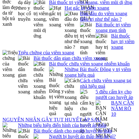
Bài thuốc trị viêm xoang, viêm mũi dị ứng
Hạt gấc trị viêm xoang
Đau đầu do viêm xoang
điều trị như thế nào ?
Bài thuốc trị viêm
xoang mạn tính
Bài thuốc
hay trị viêm
xoang
Triệu chứng của viêm xoang
Bài thuốc dân gian chữa viêm xoang
Bài thuốc chữa viêm xoang nhiễm khuẩn
Những Bài thuốc Đông y trị viêm
xoang hiệu quả
Cách chữa viêm xoang tại
nhà hiệu quả
5 điều cấm kỵ cho
người cao huyết áp
BẠN CẦN
NẮM RÕ
10
NGUYÊN NHÂN GÂY TỤT HUYẾT ÁP SAU
Những biểu hiện điển hình của huyết áp thấp
Bài thuốc dành cho người huyết áp thấp
Người bị huyết áp thấp nên ăn gì?