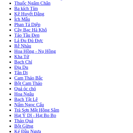
Thuốc Ngâm Chân
Ba kích Tím
Kê Huyết Đằng
Ích Mẫu
Phan Tả Diệp
Cây Bạc Hà Khô
Táo Tầu Đen
Lá Đu Đủ Đực
Rễ Nhàu
Hoa Hồng - Nụ Hồng
Kha Tử
Bạch Chỉ
Địa Du
Tân Di
Cam Thảo Bắc
Bột Cam Thảo
Quả óc chó
Hoa Ngâu
Bạch Tật Lê
Nấm Ngọc Cẩu
Trà Sơn Mật Hồng Sâm
Hạt Ý Dĩ - Hạt Bo Bo
Thảo Quả
Bột Gừng
Ké Đầu Ngựa