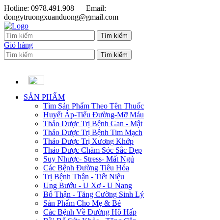
Hotline: 0978.491.908
Email:
dongytruongxuanduong@gmail.com
Giỏ hàng
SẢN PHẨM
Tìm Sản Phẩm Theo Tên Thuốc
Huyết Áp-Tiểu Đường-Mỡ Máu
Thảo Dược Trị Bệnh Gan - Mật
Thảo Dược Trị Bệnh Tim Mạch
Thảo Dược Trị Xương Khớp
Thảo Dược Chăm Sóc Sắc Đẹp
Suy Nhược- Stress- Mất Ngủ
Các Bệnh Đường Tiêu Hóa
Trị Bệnh Thận - Tiết Niệu
Ung Bướu - U Xơ - U Nang
Bổ Thận - Tăng Cường Sinh Lý
Sản Phẩm Cho Mẹ & Bé
Các Bệnh Về Đường Hô Hấp