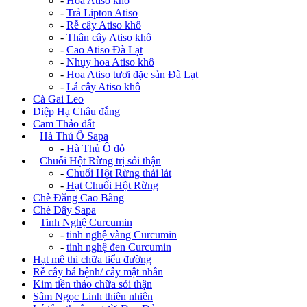
-
Hoa Atiso khô
-
Trả Lipton Atiso
-
Rễ cây Atiso khô
-
Thân cây Atiso khô
-
Cao Atiso Đà Lạt
-
Nhụy hoa Atiso khô
-
Hoa Atiso tươi đặc sản Đà Lạt
-
Lá cây Atiso khô
Cà Gai Leo
Diệp Hạ Châu đắng
Cam Thảo đất
+
Hà Thủ Ô Sapa
-
Hà Thủ Ô đỏ
+
Chuối Hột Rừng trị sỏi thận
-
Chuối Hột Rừng thái lát
-
Hạt Chuối Hột Rừng
Chè Đắng Cao Bằng
Chè Dây Sapa
+
Tinh Nghệ Curcumin
-
tinh nghệ vàng Curcumin
-
tinh nghệ đen Curcumin
Hạt mê thi chữa tiểu đường
Rễ cây bá bệnh/ cây mật nhân
Kim tiền thảo chữa sỏi thận
Sâm Ngọc Linh thiên nhiên