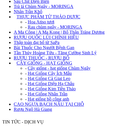
Sâu Chít Điện Biên
Trà lá Chùm Ngây - MORINGA
Nhân Trần Khô
+
THỰC PHẨM TỪ THẢO DƯỢC
-
Hoa Atiso tươi
-
Rau chùm ngây - MORINGA
A Ma Công | A Ma Kong | Bổ Thận Tráng Dương
RƯỢU QUỐC LỦI CHÍNH HIỆU
Thập toàn đại bổ từ SaPa
Bài Thuốc Cho Người Bệnh Gan
Tần Thủy Hoàng Tửu - Tăng Cường Sinh Lý
RƯỢU THUỐC - RƯỢU BỔ
+
CÂY GIỐNG - HẠT GIỐNG
-
Cây giống - hạt giống Chùm Ngây
-
Hạt Giống Cây Ích Mẫu
-
Hạt Giống Cà Giai Leo
-
Hạt Giống Diệp Hạ Châu
-
Hạt Giống Kim Tiền Thảo
-
Hạt Giống Nhân Trần
-
Hạt giống bồ công anh
CAO NGỰA BẠCH NẤU TẠI CHỖ
Rượu Ngô Hà Giang
TIN TỨC - DỊCH VỤ