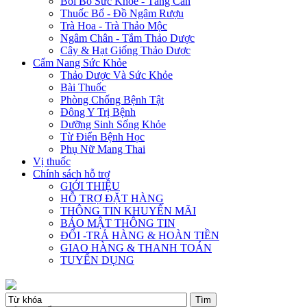
Bồi Bổ Sức Khỏe - Tăng Cân
Thuốc Bổ - Đồ Ngâm Rượu
Trà Hoa - Trà Thảo Mộc
Ngâm Chân - Tắm Thảo Dược
Cây & Hạt Giống Thảo Dược
Cẩm Nang Sức Khỏe
Thảo Dược Và Sức Khỏe
Bài Thuốc
Phòng Chống Bệnh Tật
Đông Y Trị Bệnh
Dưỡng Sinh Sống Khỏe
Từ Điển Bệnh Học
Phụ Nữ Mang Thai
Vị thuốc
Chính sách hỗ trợ
GIỚI THIỆU
HỖ TRỢ ĐẶT HÀNG
THÔNG TIN KHUYẾN MÃI
BẢO MẬT THÔNG TIN
ĐỔI -TRẢ HÀNG & HOÀN TIỀN
GIAO HÀNG & THANH TOÁN
TUYỂN DỤNG