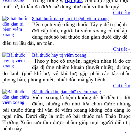
Trong Đông y,
hạt gấc
, còn được gọi là mộc
miết tử, từ lâu đã được sử dụng như một vị thuốc quý.
Chi tiết »
8 bài thuốc dân gian trị bệnh viêm xoang
Bên cạnh việc dùng thuốc Tây y để trị bệnh
đợt cấp tính, người bị viêm xoang có thể áp
dụng một số bài thuốc dân gian dưới đây để
điều trị lâu dài, an toàn.
Chi tiết »
Bài thuốc hay trị viêm xoang
Theo y học cổ truyền, nguyên nhân là do cơ
địa dị ứng nhiễm khuẩn (huyết nhiệt), dị ứng
do lạnh (phế khí hư, vệ khí hư) gặp phải các tác nhân
phong hàn, phong nhiệt, nhiệt độc mà gây bệnh.
Chi tiết »
Bài thuốc dân gian chữa viêm xoang
Viêm xoang là bệnh không dễ để điều trị dứt
điểm, nhưng nếu như lựa chọn được những
bài thuốc đúng thì vấn đề viêm xoang không còn đáng lo
ngại nữa. Dưới đây là một số bài thuốc mà Thảo Dược
Trường Xuân sưu tầm được nhằm giúp mọi người điều trị
bệnh này.