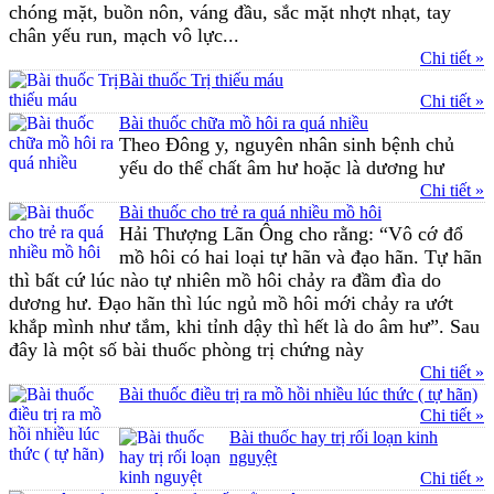
chóng mặt, buồn nôn, váng đầu, sắc mặt nhợt nhạt, tay
chân yếu run, mạch vô lực...
Chi tiết »
Bài thuốc Trị thiếu máu
Chi tiết »
Bài thuốc chữa mồ hôi ra quá nhiều
Theo Đông y, nguyên nhân sinh bệnh chủ
yếu do thể chất âm hư hoặc là dương hư
Chi tiết »
Bài thuốc cho trẻ ra quá nhiều mồ hôi
Hải Thượng Lãn Ông cho rằng: “Vô cớ đổ
mồ hôi có hai loại tự hãn và đạo hãn. Tự hãn
thì bất cứ lúc nào tự nhiên mồ hôi chảy ra đầm đìa do
dương hư. Đạo hãn thì lúc ngủ mồ hôi mới chảy ra ướt
khắp mình như tắm, khi tỉnh dậy thì hết là do âm hư”. Sau
đây là một số bài thuốc phòng trị chứng này
Chi tiết »
Bài thuốc điều trị ra mồ hồi nhiều lúc thức ( tự hãn)
Chi tiết »
Bài thuốc hay trị rối loạn kinh
nguyệt
Chi tiết »