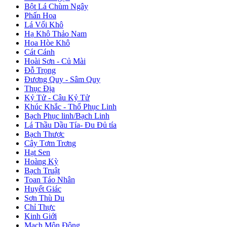
Bột Lá Chùm Ngây
Phấn Hoa
Lá Vối Khô
Hạ Khô Thảo Nam
Hoa Hòe Khô
Cát Cánh
Hoài Sơn - Củ Mài
Đỗ Trọng
Đương Quy - Sâm Quy
Thục Địa
Kỷ Tử - Câu Kỷ Tử
Khúc Khắc - Thổ Phục Linh
Bạch Phục linh/Bạch Linh
Lá Thầu Dầu Tía- Đu Đủ tía
Bạch Thược
Cây Tơm Trơng
Hạt Sen
Hoàng Kỳ
Bạch Truật
Toan Táo Nhân
Huyết Giác
Sơn Thù Du
Chỉ Thực
Kinh Giới
Mạch Môn Đông