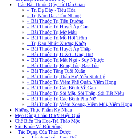
+
Các Bài Thuốc Qúy Từ Dân Gian
- Trị Dạ Dày - Tiêu Hóa
- Trị Nám Da - Tàn Nhang
- Bài Thuốc Trị Tiểu Đường
- Bài Thuốc Trị Huyết Áp Cao
- Bài Thuốc Trị Mỡ Máu
- Bài Thuốc Trị Mồ Hôi Trộm
- Trị Đau Nhức Xương Khớp
- Bài Thuốc Trị Huyết Áp Thấp
- Bài Thuốc Trị U Xơ - Ung Thư
- Bài Thuốc Trị Mất Ngủ - Suy Nhược
- Bài Thuốc Trị Rụng Tóc, Bạc Tóc
- Bài Thuốc Tăng Tuổi Xuân
- Bài Thuốc Trị Thận Hư, Yếu Sinh Lý
- Bài Thuốc Trị Viêm Phế Quản, Viêm Họng
- Bài Thuốc Trị Các Bệnh Về Gan
- Bài Thuốc Trị Sỏi Mật, Sỏi Thận, Sỏi Tiết Niệu
- Bài Thuốc Trị Các Bệnh Phụ Nữ
- Bài Thuốc Trị Viêm Xoang, Viêm Mũi, Viêm Họng
Những Thực Phẩm Kỵ Nhau
Mẹo Dùng Thảo Dược Hiệu Quả
Chế Biến Trà Hoa-Trà Thảo Mộc
Sức Khỏe Và Đời Sống
+
Tác Dụng Của Thảo Dược
- Tác dụng của Tam Thất