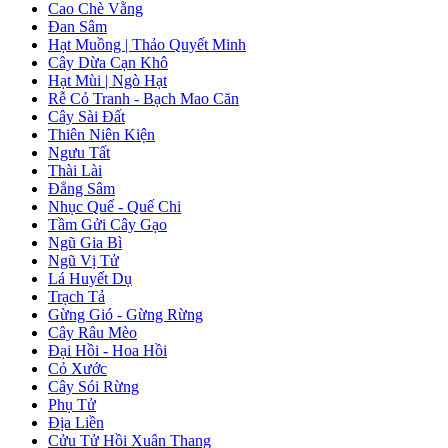
Cao Chè Vằng
Đan Sâm
Hạt Muồng | Thảo Quyết Minh
Cây Dừa Cạn Khô
Hạt Mùi | Ngò Hạt
Rễ Cỏ Tranh - Bạch Mao Căn
Cây Sài Đất
Thiên Niên Kiện
Ngưu Tất
Thài Lài
Đẳng Sâm
Nhục Quế - Quế Chi
Tầm Gửi Cây Gạo
Ngũ Gia Bì
Ngũ Vị Tử
Lá Huyết Dụ
Trạch Tả
Gừng Gió - Gừng Rừng
Cây Râu Mèo
Đại Hồi - Hoa Hồi
Cỏ Xước
Cây Sói Rừng
Phụ Tử
Địa Liền
Cửu Tử Hồi Xuân Thang