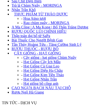
Sâu Chít Điện Biên
Trà lá Chùm Ngây - MORINGA
Nhân Trần Khô
+
THỰC PHẨM TỪ THẢO DƯỢC
-
Hoa Atiso tươi
-
Rau chùm ngây - MORINGA
A Ma Công | A Ma Kong | Bổ Thận Tráng Dương
RƯỢU QUỐC LỦI CHÍNH HIỆU
Thập toàn đại bổ từ SaPa
Bài Thuốc Cho Người Bệnh Gan
Tần Thủy Hoàng Tửu - Tăng Cường Sinh Lý
RƯỢU THUỐC - RƯỢU BỔ
+
CÂY GIỐNG - HẠT GIỐNG
-
Cây giống - hạt giống Chùm Ngây
-
Hạt Giống Cây Ích Mẫu
-
Hạt Giống Cà Giai Leo
-
Hạt Giống Diệp Hạ Châu
-
Hạt Giống Kim Tiền Thảo
-
Hạt Giống Nhân Trần
-
Hạt giống bồ công anh
CAO NGỰA BẠCH NẤU TẠI CHỖ
Rượu Ngô Hà Giang
TIN TỨC - DỊCH VỤ