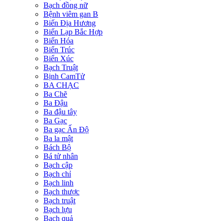
Bạch đồng nữ
Bệnh viêm gan B
Biến Địa Hương
Biến Lạp Bắc Hợp
Biến Hóa
Biển Trúc
Biển Xúc
Bạch Truật
Bịnh CamTử
BA CHẠC
Ba Chẽ
Ba Đậu
Ba đậu tây
Ba Gạc
Ba gạc Ấn Độ
Ba la mật
Bách Bộ
Bá tử nhân
Bạch cập
Bạch chỉ
Bạch linh
Bạch thược
Bạch truật
Bạch lựu
Bạch quả