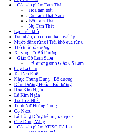
+
Các sản phẩm Tam Thất
-
Hoa tam thất
-
Củ Tam Thất Nam
-
Bột Tam Thất
-
Nụ Tam Thất
Lạc Tiên khô
Trái nhàu, quả nhàu, hạ huyết áp
Mướp đắng rừng | Trái khổ qua rừng
Thỏ ti tử bổ dương
Xà sàng Tử Bổ Dương
+
Giảo Cổ Lam Sapa
-
Trà dưỡng sinh Giảo Cổ Lam
Cây Lá Gan
Xạ Đen Khô
Nhục Thung Dung - Bổ dương
Dâm Dương Hoắc - Bổ dương
Hoa Kim Ngân
Lá Kim Ngân
Trà Hoa Nhài
Trinh Nữ Hoàng Cung
Cỏ Ngọt
Lá Hồng Rừng hết mụn, đẹp da
Chè Dung Vàng
+
Các sản phẩm ATISO Đà Lạt