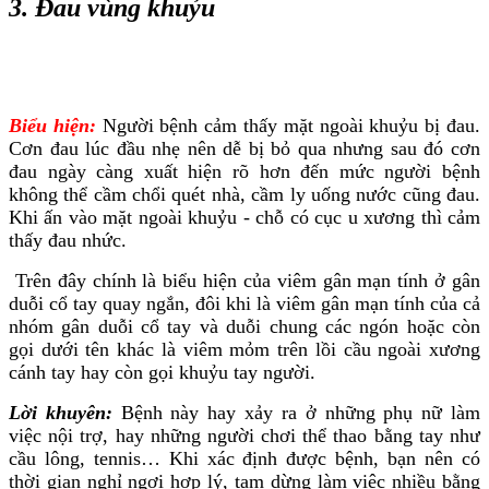
3. Đau vùng khuỷu
Biểu hiện:
Người bệnh cảm thấy mặt ngoài khuỷu bị đau.
Cơn đau lúc đầu nhẹ nên dễ bị bỏ qua nhưng sau đó cơn
đau ngày càng xuất hiện rõ hơn đến mức người bệnh
không thể cầm chổi quét nhà, cầm ly uống nước cũng đau.
Khi ấn vào mặt ngoài khuỷu - chỗ có cục u xương thì cảm
thấy đau nhức.
Trên đây chính là biểu hiện của viêm gân mạn tính ở gân
duỗi cổ tay quay ngắn, đôi khi là viêm gân mạn tính của cả
nhóm gân duỗi cổ tay và duỗi chung các ngón hoặc còn
gọi dưới tên khác là viêm mỏm trên lồi cầu ngoài xương
cánh tay hay còn gọi khuỷu tay người.
Lời khuyên:
Bệnh này hay xảy ra ở những phụ nữ làm
việc nội trợ, hay những người chơi thể thao bằng tay như
cầu lông, tennis… Khi xác định được bệnh, bạn nên có
thời gian nghỉ ngơi hợp lý, tạm dừng làm việc nhiều bằng