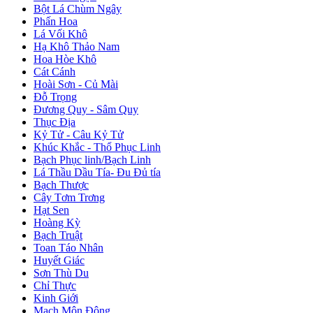
Bột Lá Chùm Ngây
Phấn Hoa
Lá Vối Khô
Hạ Khô Thảo Nam
Hoa Hòe Khô
Cát Cánh
Hoài Sơn - Củ Mài
Đỗ Trọng
Đương Quy - Sâm Quy
Thục Địa
Kỷ Tử - Câu Kỷ Tử
Khúc Khắc - Thổ Phục Linh
Bạch Phục linh/Bạch Linh
Lá Thầu Dầu Tía- Đu Đủ tía
Bạch Thược
Cây Tơm Trơng
Hạt Sen
Hoàng Kỳ
Bạch Truật
Toan Táo Nhân
Huyết Giác
Sơn Thù Du
Chỉ Thực
Kinh Giới
Mạch Môn Đông