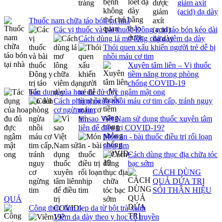
giảm axít
(acid) dạ dày
Thuốc nam chữa táo bón tại nhà
Các vị thuốc và bài thuốc Đông y trị táo bón kéo dài
Cách dùng lá mơ lông chữa viêm dạ dày
Thói quen xấu khiến người trẻ dễ bị
nhồi máu cơ tim
Xuyên tâm liên – Vị thuốc
tiềm năng trong phòng
chống COVID-19
Tác dụng của hoa đu đủ đực ngâm mật ong
Cách phòng ngừa nhồi máu cơ tim cấp, tránh nguy
cơ ngừng tim
Vì sao Việt Nam sử dụng thuốc xuyên tâm
liên để điều trị COVID-19?
Món ăn - bài thuốc điều trị rối loạn
nhịp tim
Cách dùng thục địa chữa tóc
bạc sớm
CÁCH DÙNG
QUẢ DỨA TRỊ
SỎI THẬN HIỆU
QUẢ
Công thức làm đẹp da từ bột trà xanh
Viêm dạ dày theo y học cổ truyền