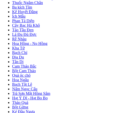
Thuốc Ngâm Chân
Ba kích Tím
Kê Huyết Đằng
Ích Mẫu
Phan Tả Diệp
Cây Bạc Hà Khô
Táo Tầu Đen
Lá Đu Đủ Đực
Rễ Nhàu
Hoa Hồng - Nụ Hồng
Kha Tử
Bạch Chỉ
Địa Du
Tân Di
Cam Thảo Bắc
Bột Cam Thảo
Quả óc chó
Hoa Ngâu
Bạch Tật Lê
Nấm Ngọc Cẩu
Trà Sơn Mật Hồng Sâm
Hạt Ý Dĩ - Hạt Bo Bo
Thảo Quả
Bột Gừng
Ké Đầu Ngựa