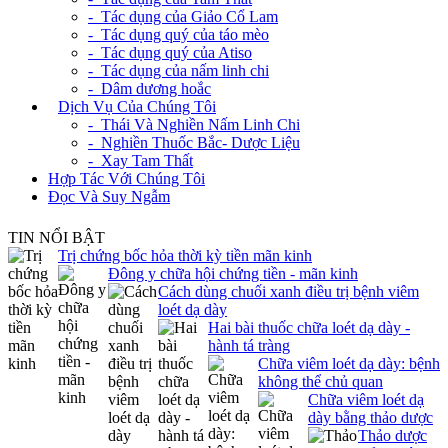
- Tác dụng của Giảo Cổ Lam
- Tác dụng quý của táo mèo
- Tác dụng quý của Atiso
- Tác dụng của nấm linh chi
- Dâm dương hoắc
+
Dịch Vụ Của Chúng Tôi
- Thái Và Nghiền Nấm Linh Chi
- Nghiền Thuốc Bắc- Dược Liệu
- Xay Tam Thất
Hợp Tác Với Chúng Tôi
Đọc Và Suy Ngẫm
TIN NỔI BẬT
Trị chứng bốc hỏa thời kỳ tiền mãn kinh
Đông y chữa hội chứng tiền - mãn kinh
Cách dùng chuối xanh điều trị bệnh viêm
loét dạ dày
Hai bài thuốc chữa loét dạ dày -
hành tá tràng
Chữa viêm loét dạ dày: bệnh
không thể chủ quan
Chữa viêm loét dạ
dày bằng thảo dược
Thảo dược