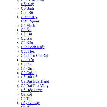
Cối Xay
Cổ Bình
Côn Bố
Cơm Cháy
Cơm Nguội
Cù Mạch
Củ Ấu
Củ Cải
Củ Gai
Củ Nâu
Cúc Bách Nhật
Cúc Hoa
Cúc Liên Chi Dại
Cúc Tần
Ca Cao
Cà Chua
Cà Cuống
Cà Dái Dê
Cà Dại Hoa Trắng
Cà Dại Hoa Vàng
Cà Độc Dược
Cà Rốt
Cà Tàu
Cây Ba Gạc