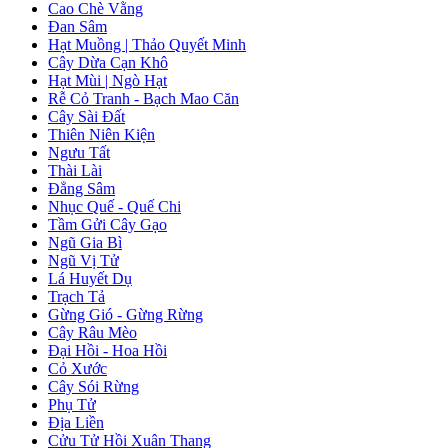
Cao Chè Vằng
Đan Sâm
Hạt Muồng | Thảo Quyết Minh
Cây Dừa Cạn Khô
Hạt Mùi | Ngò Hạt
Rễ Cỏ Tranh - Bạch Mao Căn
Cây Sài Đất
Thiên Niên Kiện
Ngưu Tất
Thài Lài
Đẳng Sâm
Nhục Quế - Quế Chi
Tầm Gửi Cây Gạo
Ngũ Gia Bì
Ngũ Vị Tử
Lá Huyết Dụ
Trạch Tả
Gừng Gió - Gừng Rừng
Cây Râu Mèo
Đại Hồi - Hoa Hồi
Cỏ Xước
Cây Sói Rừng
Phụ Tử
Địa Liền
Cửu Tử Hồi Xuân Thang