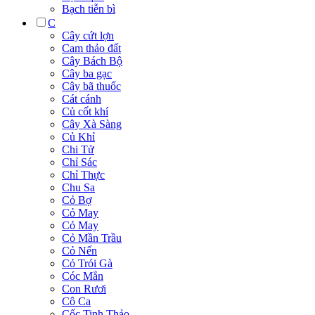
Bạch tiễn bì
C
Cây cứt lợn
Cam thảo đất
Cây Bách Bộ
Cây ba gạc
Cây bã thuốc
Cát cánh
Củ cốt khí
Cây Xà Sàng
Củ Khỉ
Chi Tử
Chỉ Sác
Chỉ Thực
Chu Sa
Cỏ Bợ
Cỏ May
Cỏ May
Cỏ Mần Trầu
Cỏ Nến
Cỏ Trói Gà
Cóc Mẳn
Con Rươi
Cô Ca
Cốc Tinh Thảo