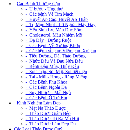
+
Các Bệnh Thường Gặp
- U bướu - Ung thư
- Các bệnh Về Tim Mạch
- Huyết Áp Cao, Huyết Áp Thấp
- Trị Mụn Nhọt - Lở Ngứa- Mày Đay
- Yếu Sinh Lý, Mãn Dục Sớm
- Cholesterol, Máu Nhiễm Mỡ
- Dạ Dày - Đường Ruột
- Các Bệnh Về Xương Khớp
- Các bệnh về gan: Viêm gan, Xơ gan
- Tiểu Đường, Đái Tháo Đường
- Nhức Đầu Và Đau Nửa Đầu
- Bệnh Đậu Mùa, Thủy Đậu
- Sỏi Thận, Sỏi Mật, Sỏi tiết niệu
- Tai - Mũi - Họng - Răng Miệng
- Các Bệnh Phụ Khoa
- Các Bệnh Ngoài Da
- Suy Nhược - Mất Ngủ
- Các Bệnh Ở Trẻ Em
+
Kinh Nghiệm Làm Đẹp
- Mặt Nạ Thảo Dược
- Thảo Dược Giảm Béo
- Thảo Dược Trị Ra Mồ Hôi
- Thảo Dược Làm Đẹp Da
Các Loại Thảo Dược Quý