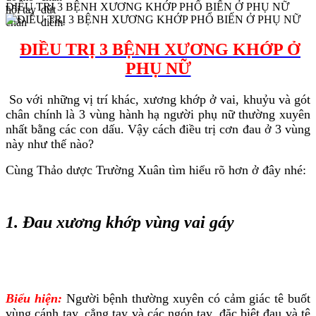
ĐIỀU TRỊ 3 BỆNH XƯƠNG KHỚP PHỔ BIẾN Ở PHỤ NỮ
ĐIỀU TRỊ 3 BỆNH XƯƠNG KHỚP Ở
PHỤ NỮ
So với những vị trí khác, xương khớp ở vai, khuỷu và gót
chân chính là 3 vùng hành hạ người phụ nữ thường xuyên
nhất bằng các con dấu. Vậy cách điều trị cơn đau ở 3 vùng
này như thế nào?
Cùng Thảo dược Trường Xuân tìm hiểu rõ hơn ở đây nhé:
1. Đau xương khớp vùng vai gáy
Biểu hiện:
Người bệnh thường xuyên có cảm giác tê buốt
vùng cánh tay, cẳng tay và các ngón tay, đặc biệt đau và tê