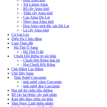
-
Hoa Atiso khô
-
Trả Lipton Atiso
-
Rễ cây Atiso khô
-
Thân cây Atiso khô
-
Cao Atiso Đà Lạt
-
Nhụy hoa Atiso khô
-
Hoa Atiso tươi đặc sản Đà Lạt
-
Lá cây Atiso khô
Cà Gai Leo
Diệp Hạ Châu đắng
Cam Thảo đất
+
Hà Thủ Ô Sapa
-
Hà Thủ Ô đỏ
+
Chuối Hột Rừng trị sỏi thận
-
Chuối Hột Rừng thái lát
-
Hạt Chuối Hột Rừng
Chè Đắng Cao Bằng
Chè Dây Sapa
+
Tinh Nghệ Curcumin
-
tinh nghệ vàng Curcumin
-
tinh nghệ đen Curcumin
Hạt mê thi chữa tiểu đường
Rễ cây bá bệnh/ cây mật nhân
Kim tiền thảo chữa sỏi thận
Sâm Ngọc Linh thiên nhiên