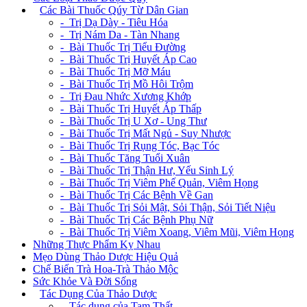
+
Các Bài Thuốc Qúy Từ Dân Gian
- Trị Dạ Dày - Tiêu Hóa
- Trị Nám Da - Tàn Nhang
- Bài Thuốc Trị Tiểu Đường
- Bài Thuốc Trị Huyết Áp Cao
- Bài Thuốc Trị Mỡ Máu
- Bài Thuốc Trị Mồ Hôi Trộm
- Trị Đau Nhức Xương Khớp
- Bài Thuốc Trị Huyết Áp Thấp
- Bài Thuốc Trị U Xơ - Ung Thư
- Bài Thuốc Trị Mất Ngủ - Suy Nhược
- Bài Thuốc Trị Rụng Tóc, Bạc Tóc
- Bài Thuốc Tăng Tuổi Xuân
- Bài Thuốc Trị Thận Hư, Yếu Sinh Lý
- Bài Thuốc Trị Viêm Phế Quản, Viêm Họng
- Bài Thuốc Trị Các Bệnh Về Gan
- Bài Thuốc Trị Sỏi Mật, Sỏi Thận, Sỏi Tiết Niệu
- Bài Thuốc Trị Các Bệnh Phụ Nữ
- Bài Thuốc Trị Viêm Xoang, Viêm Mũi, Viêm Họng
Những Thực Phẩm Kỵ Nhau
Mẹo Dùng Thảo Dược Hiệu Quả
Chế Biến Trà Hoa-Trà Thảo Mộc
Sức Khỏe Và Đời Sống
+
Tác Dụng Của Thảo Dược
- Tác dụng của Tam Thất