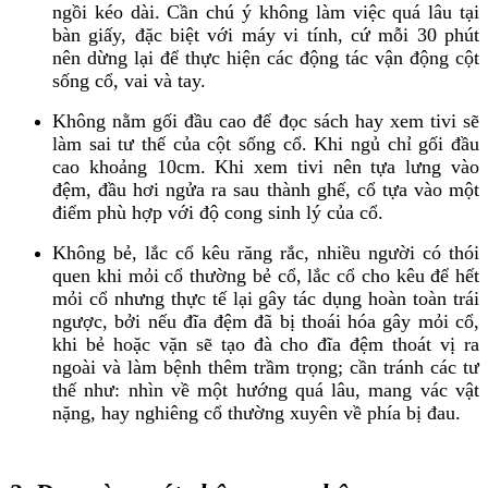
ngồi kéo dài. Cần chú ý không làm việc quá lâu tại
bàn giấy, đặc biệt với máy vi tính, cứ mỗi 30 phút
nên dừng lại để thực hiện các động tác vận động cột
sống cổ, vai và tay.
Không nằm gối đầu cao để đọc sách hay xem tivi sẽ
làm sai tư thế của cột sống cổ. Khi ngủ chỉ gối đầu
cao khoảng 10cm. Khi xem tivi nên tựa lưng vào
đệm, đầu hơi ngửa ra sau thành ghế, cổ tựa vào một
điểm phù hợp với độ cong sinh lý của cổ.
Không bẻ, lắc cổ kêu răng rắc, nhiều người có thói
quen khi mỏi cổ thường bẻ cổ, lắc cổ cho kêu để hết
mỏi cổ nhưng thực tế lại gây tác dụng hoàn toàn trái
ngược, bởi nếu đĩa đệm đã bị thoái hóa gây mỏi cổ,
khi bẻ hoặc vặn sẽ tạo đà cho đĩa đệm thoát vị ra
ngoài và làm bệnh thêm trầm trọng; cần tránh các tư
thế như: nhìn về một hướng quá lâu, mang vác vật
nặng, hay nghiêng cổ thường xuyên về phía bị đau.