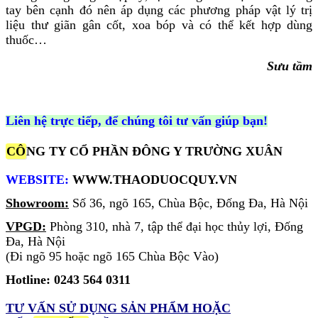
tay bên cạnh đó nên áp dụng các phương pháp vật lý trị
liệu thư giãn gân cốt, xoa bóp và có thể kết hợp dùng
thuốc…
Sưu tầm
Liên hệ trực tiếp, để chúng tôi tư vấn giúp bạn!
CÔ
NG TY CỔ PHẦN ĐÔNG Y TRƯỜNG XUÂN
WEBSITE:
WWW.THAODUOCQUY.VN
Showroom:
Số 36, ngõ 165, Chùa Bộc, Đống Đa, Hà Nội
VPGD:
Phòng 310, nhà 7, tập thể đại học thủy lợi, Đống
Đa, Hà Nội
(Đi ngõ 95 hoặc ngõ 165 Chùa Bộc Vào)
Hotline: 0243 564 0311
TƯ VẤN SỬ DỤNG SẢN PHẨM
HOẶC