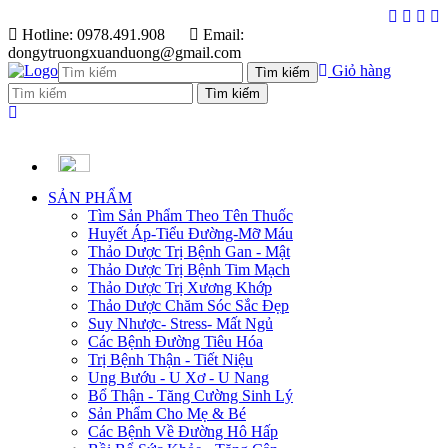
Hotline: 0978.491.908
Email:
dongytruongxuanduong@gmail.com
Giỏ hàng
SẢN PHẨM
Tìm Sản Phẩm Theo Tên Thuốc
Huyết Áp-Tiểu Đường-Mỡ Máu
Thảo Dược Trị Bệnh Gan - Mật
Thảo Dược Trị Bệnh Tim Mạch
Thảo Dược Trị Xương Khớp
Thảo Dược Chăm Sóc Sắc Đẹp
Suy Nhược- Stress- Mất Ngủ
Các Bệnh Đường Tiêu Hóa
Trị Bệnh Thận - Tiết Niệu
Ung Bướu - U Xơ - U Nang
Bổ Thận - Tăng Cường Sinh Lý
Sản Phẩm Cho Mẹ & Bé
Các Bệnh Về Đường Hô Hấp