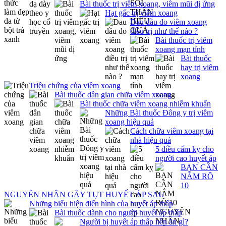
Bài thuốc trị viêm xoang, viêm mũi dị ứng
Hạt gấc trị viêm xoang
Đau đầu do viêm xoang
điều trị như thế nào ?
Bài thuốc trị viêm
xoang mạn tính
Bài thuốc
hay trị viêm
xoang
Triệu chứng của viêm xoang
Bài thuốc dân gian chữa viêm xoang
Bài thuốc chữa viêm xoang nhiễm khuẩn
Những Bài thuốc Đông y trị viêm
xoang hiệu quả
Cách chữa viêm xoang tại
nhà hiệu quả
5 điều cấm kỵ cho
người cao huyết áp
BẠN CẦN
NẮM RÕ
10
NGUYÊN NHÂN GÂY TỤT HUYẾT ÁP SAU
Những biểu hiện điển hình của huyết áp thấp
Bài thuốc dành cho người huyết áp thấp
Người bị huyết áp thấp nên ăn gì?