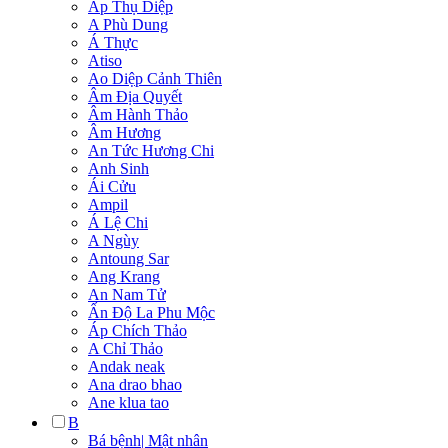
Áp Thụ Diệp
A Phù Dung
Á Thực
Atiso
Ao Diệp Cảnh Thiên
Âm Địa Quyết
Âm Hành Thảo
Âm Hương
An Tức Hương Chi
Anh Sinh
Ái Cửu
Ampil
Á Lệ Chi
A Ngùy
Antoung Sar
Ang Krang
An Nam Tử
Ấn Độ La Phu Mộc
Áp Chích Thảo
A Chỉ Thảo
Andak neak
Ana drao bhao
Ane klua tao
B
Bá bệnh| Mật nhân