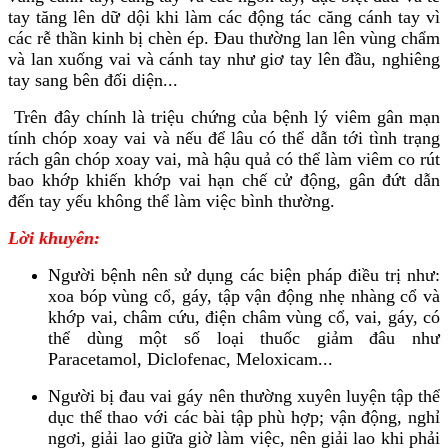
tay tăng lên dữ dội khi làm các động tác căng cánh tay vì
các rễ thần kinh bị chèn ép. Đau thường lan lên vùng chẩm
và lan xuống vai và cánh tay như giơ tay lên đầu, nghiêng
tay sang bên đối diện...
Trên đây chính là triệu chứng của bệnh lý viêm gân mạn
tính chóp xoay vai và nếu để lâu có thể dẫn tới tình trạng
rách gân chóp xoay vai, mà hậu quả có thể làm viêm co rút
bao khớp khiến khớp vai hạn chế cử động, gân đứt dẫn
đến tay yếu không thể làm việc bình thường.
Lời khuyên:
Người bệnh nên sử dụng các biện pháp điều trị như:
xoa bóp vùng cổ, gáy, tập vận động nhẹ nhàng cổ và
khớp vai, châm cứu, điện châm vùng cổ, vai, gáy, có
thể dùng một số loại thuốc giảm đâu như
Paracetamol, Diclofenac, Meloxicam...
Người bị đau vai gáy nên thường xuyên luyện tập thể
dục thể thao với các bài tập phù hợp; vận động, nghỉ
ngơi, giải lao giữa giờ làm việc, nên giải lao khi phải