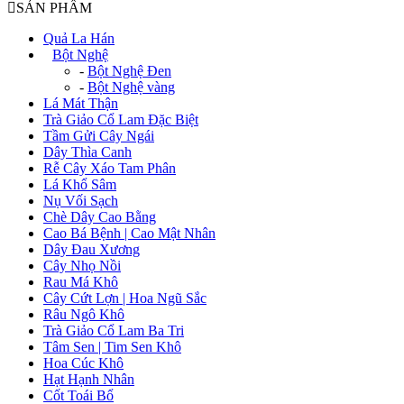
SẢN PHẨM
Quả La Hán
+
Bột Nghệ
-
Bột Nghệ Đen
-
Bột Nghệ vàng
Lá Mát Thận
Trà Giảo Cổ Lam Đặc Biệt
Tầm Gửi Cây Ngái
Dây Thìa Canh
Rễ Cây Xáo Tam Phân
Lá Khổ Sâm
Nụ Vối Sạch
Chè Dây Cao Bằng
Cao Bá Bệnh | Cao Mật Nhân
Dây Đau Xương
Cây Nhọ Nồi
Rau Má Khô
Cây Cứt Lợn | Hoa Ngũ Sắc
Râu Ngô Khô
Trà Giảo Cổ Lam Ba Tri
Tâm Sen | Tim Sen Khô
Hoa Cúc Khô
Hạt Hạnh Nhân
Cốt Toái Bổ