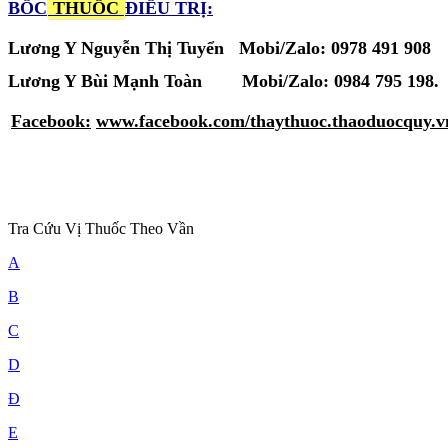
BỐC
THUỐC
ĐIỀU TRỊ:
Lương Y Nguyễn Thị Tuyển Mobi/Zalo: 0978 491 908
Lương Y Bùi Mạnh Toàn
Mobi/Zalo:
0984 795 198.
Facebook:
www.facebook.com/thaythuoc.thaoduocquy.v
Tra Cứu Vị Thuốc Theo Vần
A
B
C
D
Đ
E