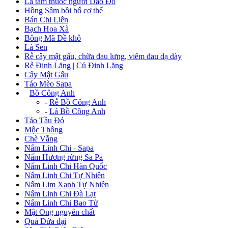
Lá tắm thuốc người Dao Đỏ
Hồng Sâm bồi bổ cơ thể
Bán Chi Liên
Bạch Hoa Xà
Bông Mã Đề khô
Lá Sen
Rễ cây mật gấu, chữa đau lưng, viêm đau dạ dày
Rễ Đinh Lăng | Củ Đinh Lăng
Cây Mật Gấu
Táo Mèo Sapa
+
Bồ Công Anh
-
Rễ Bồ Công Anh
-
Lá Bồ Công Anh
Táo Tầu Đỏ
Mộc Thông
Chè Vằng
Nấm Linh Chi - Sapa
Nấm Hương rừng Sa Pa
Nấm Linh Chi Hàn Quốc
Nấm Linh Chi Tự Nhiên
Nấm Lim Xanh Tự Nhiên
Nấm Linh Chi Đà Lạt
Nấm Linh Chi Bao Tử
Mật Ong nguyên chất
Quả Dứa dại