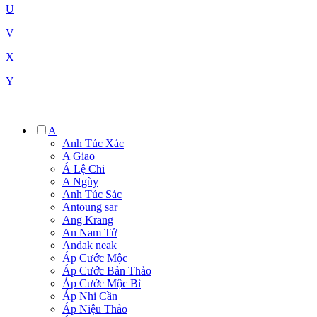
U
V
X
Y
A
Anh Túc Xác
A Giao
Á Lệ Chi
A Ngùy
Anh Túc Sác
Antoung sar
Ang Krang
An Nam Tử
Andak neak
Áp Cước Mộc
Áp Cước Bản Thảo
Áp Cước Mộc Bì
Áp Nhi Cần
Áp Niệu Thảo