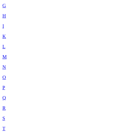
G
H
I
K
L
M
N
O
P
Q
R
S
T