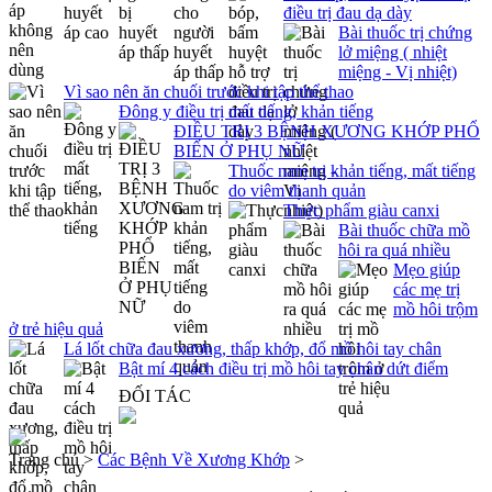
điều trị đau dạ dày
Bài thuốc trị chứng
lở miệng ( nhiệt
miệng - Vị nhiệt)
Vì sao nên ăn chuối trước khi tập thể thao
Đông y điều trị mất tiếng, khản tiếng
ĐIỀU TRỊ 3 BỆNH XƯƠNG KHỚP PHỔ
BIẾN Ở PHỤ NỮ
Thuốc nam trị khản tiếng, mất tiếng
do viêm thanh quản
Thực phẩm giàu canxi
Bài thuốc chữa mồ
hôi ra quá nhiều
Mẹo giúp
các mẹ trị
mồ hôi trộm
ở trẻ hiệu quả
Lá lốt chữa đau xương, thấp khớp, đổ mồ hôi tay chân
Bật mí 4 cách điều trị mồ hôi tay chân dứt điểm
ĐỐI TÁC
Trang chủ >
Các Bệnh Về Xương Khớp
>