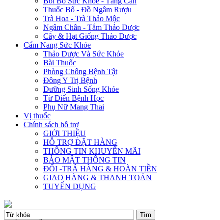
Bồi Bổ Sức Khỏe - Tăng Cân
Thuốc Bổ - Đồ Ngâm Rượu
Trà Hoa - Trà Thảo Mộc
Ngâm Chân - Tắm Thảo Dược
Cây & Hạt Giống Thảo Dược
Cẩm Nang Sức Khỏe
Thảo Dược Và Sức Khỏe
Bài Thuốc
Phòng Chống Bệnh Tật
Đông Y Trị Bệnh
Dưỡng Sinh Sống Khỏe
Từ Điển Bệnh Học
Phụ Nữ Mang Thai
Vị thuốc
Chính sách hỗ trợ
GIỚI THIỆU
HỖ TRỢ ĐẶT HÀNG
THÔNG TIN KHUYẾN MÃI
BẢO MẬT THÔNG TIN
ĐỔI -TRẢ HÀNG & HOÀN TIỀN
GIAO HÀNG & THANH TOÁN
TUYỂN DỤNG