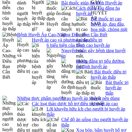
Bài thuốc giúp ổn định Huyết áp
Cách dùng câu đằng hạ
huyết áp
Bài thuốc trị cao
huyết áp, đau đầu,
hoa mắt, chóng mặt
Bệnh Huyết Áp Cao-Những Điều Bạn Cần Biết
Huyết áp cao và phương pháp điều trị
6 biểu hiện của bệnh cao huyết áp
Nguyên nhân gây bệnh tăng huyết
áp
Mướp đắng trị tiểu đường,
ổn định huyết áp
6 Bài thuốc điều trị
huyết áp thấp
Bài thuốc trị
huyết áp
thấp
Những thực phẩm người cao huyết áp không nên dùng
Các loại thảo dược hỗ trợ điều trị huyết áp cao
Lời khuyên hữu ích cho người bị huyết áp
thấp
Chế độ ăn uống cho người huyết áp
thấp
Xoa bóp, bấm huyệt hỗ trợ