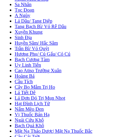
Sa Nhân
Tục Đoạn
A Ngùy
Lá Dâu/ Tang Diệp
Tang Bạch Bì/ Vỏ Rễ Dâu
Xuyên Khung
Sinh Địa
Huyền Sâm/ Hắc Sâm
Trần Bì/ Vỏ Quýt
Hương Phụ/ Củ Gấu/ Cỏ Cú
Bạch Cương Tàm
Uy Linh Tiên
Cao Atiso Trường Xuân
Hoàng Bá
Cầu Tích
Cây Bọ Mắm Trị Ho
Lá Tiết Dê
Lá Đơn Đỏ Trị Mụn Nhọt
Hạt Đình Lịch Tử
Nấm Mèo Đen
Vị Thuốc Bán Hạ
Ngải Cứu Khô
Bạch Quả Khô
Mặt Nạ Thảo Dược| Mặt Nạ Thuốc Bắc
Cây Cải Trời