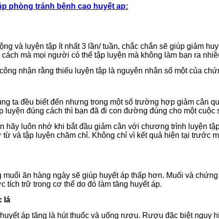
iúp phòng tránh bệnh cao huyết ap:
ộng và luyện tập ít nhất 3 lần/ tuần, chắc chắn sẽ giúp giảm huy
à cách mà mọi người có thể tập luyện mà không làm bạn ra nhi
 công nhận rằng thiếu luyện tập là nguyên nhân số một của chứ
ng ta đều biết đến nhưng trong một số trường hợp giảm cân quá
ập luyện đúng cách thì bạn đã đi con đường đúng cho một cuộc
n hãy luôn nhớ khi bắt đầu giảm cân với chương trình luyện tập
 từ và tập luyện chăm chỉ. Không chỉ vì kết quả hiện tại trướ
 muối ăn hàng ngày sẽ giúp huyết áp thấp hơn. Muối và chứng 
 tích trữ trong cơ thể do đó làm tăng huyết áp.
 lá
huyết áp tăng là hút thuốc và uống rượu. Rượu đặc biệt nguy h