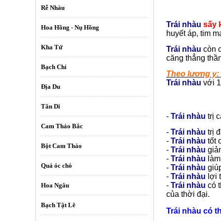
Rễ Nhàu
Trái nhàu
sấy 
Hoa Hồng - Nụ Hồng
huyết áp, tim 
Kha Tử
Trái nhàu
còn c
căng thẳng thần
Bạch Chỉ
Theo lương y:
Trái nhàu
với 1
Địa Du
Tân Di
-
Trái nhàu
trị
Cam Thảo Bắc
-
Trái nhàu
trị
-
Trái nhàu
tốt
Bột Cam Thảo
-
Trái nhàu
giả
-
Trái nhàu
làm
Quả óc chó
-
Trái nhàu
giú
-
Trái nhàu
lợi
-
Trái nhàu
có t
Hoa Ngâu
của thời đại.
Bạch Tật Lê
Trái nhàu
có t