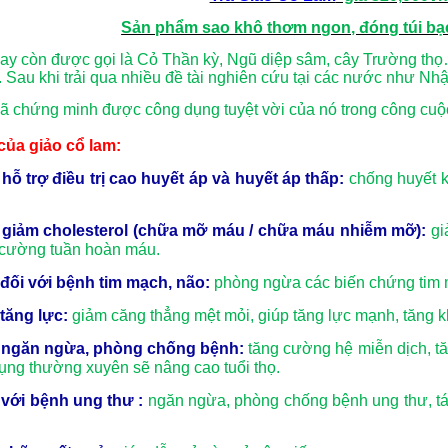
Sản phẩm sao khô thơm ngon, đóng túi bạ
ay còn được gọi là Cỏ Thần kỳ, Ngũ diệp sâm, cây Trường t
. Sau khi trải qua nhiều đề tài nghiên cứu tại các nước như N
ã chứng minh được công dụng tuyệt vời của nó trong công cuộ
a giảo cổ lam:
hỗ trợ điều trị cao huyết áp và huyết áp thấp:
chống huyết kh
giảm cholesterol (chữa mỡ máu / chữa máu nhiễm mỡ):
gi
 cường tuần hoàn máu.
đối với bệnh tim mạch, não:
phòng ngừa các biến chứng tim m
tăng lực:
giảm căng thẳng mệt mỏi, giúp tăng lực mạnh, tăng k
ngăn ngừa, phòng chống bệnh:
tăng cường hệ miễn dịch, t
dụng thường xuyên sẽ nâng cao tuổi thọ.
với bệnh ung thư :
ngăn ngừa, phòng chống bệnh ung thư, tác