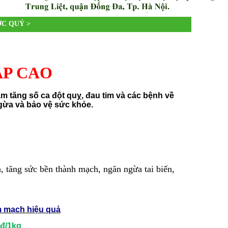
ỢC QUÝ
>
ÁP CAO
m tăng số ca đột quỵ, đau tim và các bệnh về
ngừa và bảo vệ sức khỏe.
tăng sức bền thành mạch, ngăn ngừa tai biến,
m mạch hiệu quả
đ/1kg