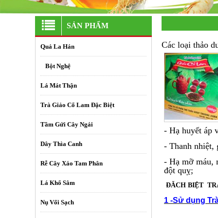
SẢN PHẨM
Các loại thảo d
Quả La Hán
+
Bột Nghệ
Lá Mát Thận
Trà Giảo Cổ Lam Đặc Biệt
Tầm Gửi Cây Ngái
- Hạ huyết áp v
Dây Thìa Canh
- Thanh nhiệt,
- Hạ mỡ máu, m
Rễ Cây Xáo Tam Phân
đột quỵ;
Lá Khổ Sâm
ĐĂCH BIỆT TR
1 -Sử dụng Tr
Nụ Vối Sạch