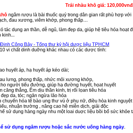
Trái nhàu
khô giá: 120,000vnđ
khô
ngâm rượu là bài thuốc quý trong dân gian rất phù hợp với
mạch, đau xương, viêm khớp, phong thấp…
ó tác dụng an thần, dễ ngủ, làm đẹp da, giúp hệ tiêu hóa hoạt độ
 kinh...
Ðinh Công Bảy - Tổng thư ký hội dược liệu TPHCM
10 vi chất dinh duỡng khác nhau có các dược tính:
 cao huyết áp, hạ huyết áp kéo dài;
 đau lưng, phong thấp, nhức mỏi xương khớp,
 cho người tiểu đường, giúp hạ đường huyết, họat huyết
m căng thẳng, Êm dịu thần kinh, trị rối lọan tiêu hóa
 đẹp da, tóc; ngăn ngừa lão hóa
p chuyển hóa tế bào ung thư vú ở phụ nữ, điều hòa kinh nguyệt
 tiểu, nhuận trường , nâng cao hệ miễn dịch, giải độc
hể sử dụng hàng ngày nhu một loai duợc liệu bồi bổ sức khỏe
hể sử dụng ngâm rượu hoặc sắc nước uống hàng ngày
.