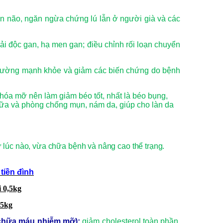
n não, ngăn ngừa chứng lú lẫn ở người già và các
iải độc gan, hạ men gan; điều chỉnh rối loạn chuyển
 đường mạnh khỏe và giảm các biến chứng do bệnh
 hóa mỡ nên làm giảm béo tốt, nhất là béo bụng,
ợ chữa và phòng chống mụn, nám da, giúp cho làn da
ứ lúc nào, vừa chữa bệnh và nâng cao thể trạng.
 tiền đình
i 0,5kg
,5kg
 chữa máu nhiễm mỡ):
giảm cholesterol toàn phần,