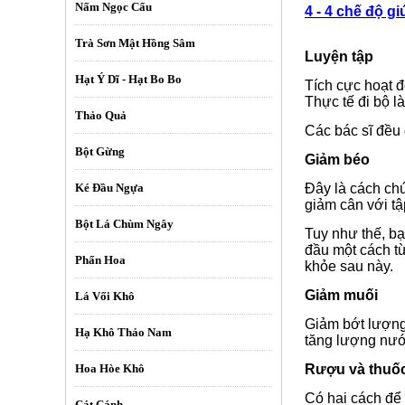
Nấm Ngọc Cẩu
4 - 4 chế độ g
Trà Sơn Mật Hồng Sâm
Luyện tập
Hạt Ý Dĩ - Hạt Bo Bo
Tích cực hoạt đ
Thực tế đi bộ l
Thảo Quả
Các bác sĩ đều
Bột Gừng
Giảm béo
Ké Đầu Ngựa
Đây là cách chú
giảm cân với t
Bột Lá Chùm Ngây
Tuy như thế, bạ
đầu một cách từ
Phấn Hoa
khỏe sau này.
Giảm muối
Lá Vối Khô
Giảm bớt lượng
Hạ Khô Thảo Nam
tăng lượng nước
Hoa Hòe Khô
Rượu và thuốc
Có hai cách để 
Cát Cánh