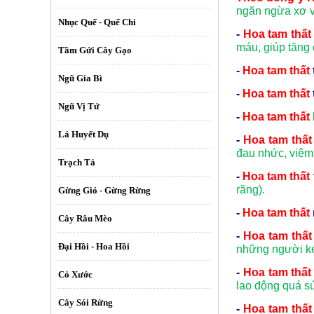
ngăn ngừa xơ v
Nhục Quế - Quế Chi
-
Hoa tam thất
máu, giúp tăng
Tầm Gửi Cây Gạo
-
Hoa tam thất
Ngũ Gia Bì
-
Hoa tam thất
Ngũ Vị Tử
-
Hoa tam thất
Lá Huyết Dụ
-
Hoa tam thất
đau nhức, viêm
Trạch Tả
-
Hoa tam thất
răng).
Gừng Gió - Gừng Rừng
-
Hoa tam thất
Cây Râu Mèo
-
Hoa tam thất
Đại Hồi - Hoa Hồi
những người ké
-
Hoa tam thất
Cỏ Xước
lao động quá sứ
Cây Sói Rừng
-
Hoa tam thất