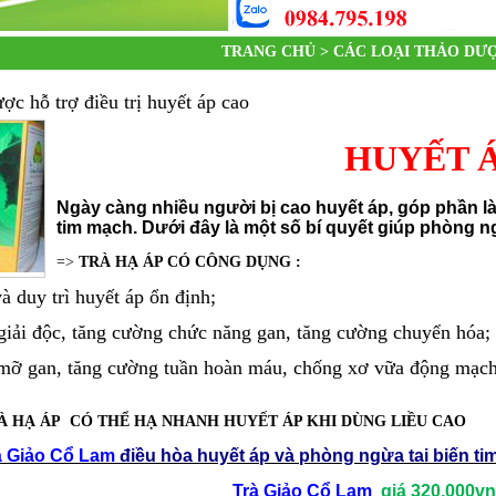
TRANG CHỦ >
CÁC LOẠI THẢO DƯ
ược hỗ trợ điều trị huyết áp cao
HUYẾT 
Ngày càng nhiều người bị cao huyết áp, góp phần là
tim mạch. Dưới đây là một số bí quyết giúp phòng 
=>
TRÀ HẠ ÁP CÓ CÔNG DỤNG
:
à duy trì huyết áp ổn định;
 giải độc, tăng cường chức năng gan, tăng cường chuyển hóa;
ỡ gan, tăng cường tuần hoàn máu, chống xơ vữa động mạch, 
À HẠ ÁP CÓ THỂ HẠ NHANH HUYẾT ÁP KHI DÙNG LIỀU CAO
à Giảo Cổ Lam
điều hòa huyết áp và phòng ngừa tai biến ti
Trà Giảo Cổ Lam
giá 320,000vn