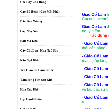
Chè Dây Cao Bằng
Cao Bá Bệnh | Cao Mật Nhân
Giảo Cổ Lam
h
Cucurbitaceae)
Dây Đau Xương
Giảo Cổ Lam
đ
nguy hiểm.
Cây Nhọ Nồi
Tác dụng củ
Rau Má Khô
-
Giảo Cổ Lam
thái cân bằng).
Cây Cứt Lợn | Hoa Ngũ Sắc
-
Giảo Cổ Lam
Râu Ngô Khô
máu, giúp tăng
-
Giảo Cổ Lam
Trà Giảo Cổ Lam Ba Tri
-
Giảo Cổ Lam
Tâm Sen | Tim Sen Khô
-
Giảo Cổ Lam
về lâu dài, sử 
Hoa Cúc Khô
-
Giảo Cổ Lam
Hạt Hạnh Nhân
u.
Cốt Toái Bổ