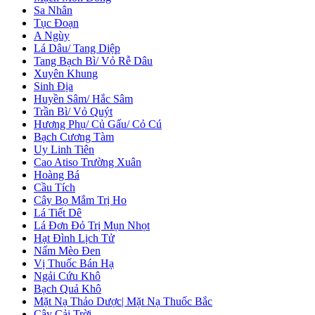
Sa Nhân
Tục Đoạn
A Ngùy
Lá Dâu/ Tang Diệp
Tang Bạch Bì/ Vỏ Rễ Dâu
Xuyên Khung
Sinh Địa
Huyền Sâm/ Hắc Sâm
Trần Bì/ Vỏ Quýt
Hương Phụ/ Củ Gấu/ Cỏ Cú
Bạch Cương Tàm
Uy Linh Tiên
Cao Atiso Trường Xuân
Hoàng Bá
Cầu Tích
Cây Bọ Mắm Trị Ho
Lá Tiết Dê
Lá Đơn Đỏ Trị Mụn Nhọt
Hạt Đình Lịch Tử
Nấm Mèo Đen
Vị Thuốc Bán Hạ
Ngải Cứu Khô
Bạch Quả Khô
Mặt Nạ Thảo Dược| Mặt Nạ Thuốc Bắc
Cây Cải Trời