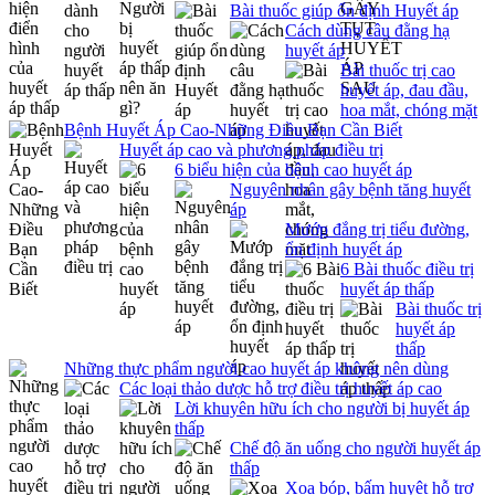
Bài thuốc giúp ổn định Huyết áp
Cách dùng câu đằng hạ
huyết áp
Bài thuốc trị cao
huyết áp, đau đầu,
hoa mắt, chóng mặt
Bệnh Huyết Áp Cao-Những Điều Bạn Cần Biết
Huyết áp cao và phương pháp điều trị
6 biểu hiện của bệnh cao huyết áp
Nguyên nhân gây bệnh tăng huyết
áp
Mướp đắng trị tiểu đường,
ổn định huyết áp
6 Bài thuốc điều trị
huyết áp thấp
Bài thuốc trị
huyết áp
thấp
Những thực phẩm người cao huyết áp không nên dùng
Các loại thảo dược hỗ trợ điều trị huyết áp cao
Lời khuyên hữu ích cho người bị huyết áp
thấp
Chế độ ăn uống cho người huyết áp
thấp
Xoa bóp, bấm huyệt hỗ trợ