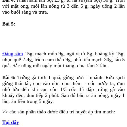
Bài 4:
Nhân sâm tán bột 25 g, tử hà sa (tán bột) 50 g. Trộn
với mật ong, mỗi lần uống từ 3 đến 5 g, ngày uống 2 lần
vào buổi sáng và trưa.
Bài 5:
Đảng sâm
15g, mạch môn 9g, ngũ vị tử 5g, hoàng kỳ 15g,
nhục quế 2-4g, trích cam thảo 9g, phù tiểu mạch 30g, táo 5
quả. Sắc uống mỗi ngày một thang, chia làm 2 lần.
Bài 6:
Trứng gà tươi 1 quả, gừng tươi 1 nhánh. Rửa sạch
gừng thái lát, cho vào nồi, cho thêm 1 cốc nước lã, đun
nhỏ lửa đến khi cạn còn 1/3 cốc thì đập trứng gà vào
khuấy đều, đun tiếp 2 phút. Sau đó bắc ra ăn nóng, ngày 1
lần, ăn liền trong 5 ngày.
>> các sản phẩn thảo dược điều trị huyết áp tim mạch:
Tại đây