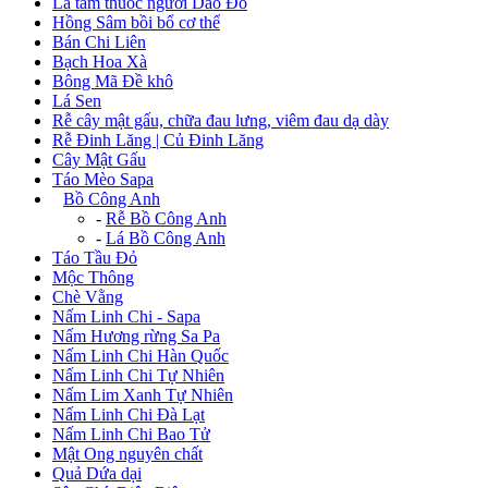
Lá tắm thuốc người Dao Đỏ
Hồng Sâm bồi bổ cơ thể
Bán Chi Liên
Bạch Hoa Xà
Bông Mã Đề khô
Lá Sen
Rễ cây mật gấu, chữa đau lưng, viêm đau dạ dày
Rễ Đinh Lăng | Củ Đinh Lăng
Cây Mật Gấu
Táo Mèo Sapa
+
Bồ Công Anh
-
Rễ Bồ Công Anh
-
Lá Bồ Công Anh
Táo Tầu Đỏ
Mộc Thông
Chè Vằng
Nấm Linh Chi - Sapa
Nấm Hương rừng Sa Pa
Nấm Linh Chi Hàn Quốc
Nấm Linh Chi Tự Nhiên
Nấm Lim Xanh Tự Nhiên
Nấm Linh Chi Đà Lạt
Nấm Linh Chi Bao Tử
Mật Ong nguyên chất
Quả Dứa dại