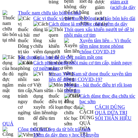
giảm axít
(acid) dạ dày
Thuốc nam chữa táo bón tại nhà
Các vị thuốc và bài thuốc Đông y trị táo bón kéo dài
Cách dùng lá mơ lông chữa viêm dạ dày
Thói quen xấu khiến người trẻ dễ bị
nhồi máu cơ tim
Xuyên tâm liên – Vị thuốc
tiềm năng trong phòng
chống COVID-19
Tác dụng của hoa đu đủ đực ngâm mật ong
Cách phòng ngừa nhồi máu cơ tim cấp, tránh nguy
cơ ngừng tim
Vì sao Việt Nam sử dụng thuốc xuyên tâm
liên để điều trị COVID-19?
Món ăn - bài thuốc điều trị rối loạn
nhịp tim
Cách dùng thục địa chữa tóc
bạc sớm
CÁCH DÙNG
QUẢ DỨA TRỊ
SỎI THẬN HIỆU
QUẢ
Công thức làm đẹp da từ bột trà xanh
Viêm dạ dày theo y học cổ truyền