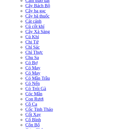
Cam thảo đất
Cây Bách Bộ
Cây ba gạc
Cây bã thuốc
Cát cánh
Củ cốt khí
Cây Xà Sàng
Củ Khỉ
Chi Tử
Chỉ Sác
Chỉ Thực
Chu Sa
Cỏ Bợ
Cỏ May
Cỏ May
Cỏ Mần Trầu
Cỏ Nến
Cỏ Trói Gà
Cóc Mẳn
Con Rươi
Cô Ca
Cốc Tinh Thảo
Cối Xay
Cổ Bình
Côn Bố