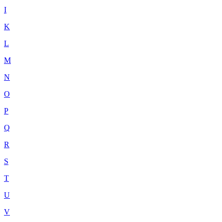
I
K
L
M
N
O
P
Q
R
S
T
U
V