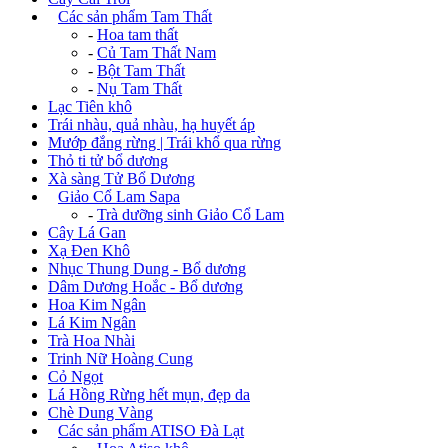
+
Các sản phẩm Tam Thất
-
Hoa tam thất
-
Củ Tam Thất Nam
-
Bột Tam Thất
-
Nụ Tam Thất
Lạc Tiên khô
Trái nhàu, quả nhàu, hạ huyết áp
Mướp đắng rừng | Trái khổ qua rừng
Thỏ ti tử bổ dương
Xà sàng Tử Bổ Dương
+
Giảo Cổ Lam Sapa
-
Trà dưỡng sinh Giảo Cổ Lam
Cây Lá Gan
Xạ Đen Khô
Nhục Thung Dung - Bổ dương
Dâm Dương Hoắc - Bổ dương
Hoa Kim Ngân
Lá Kim Ngân
Trà Hoa Nhài
Trinh Nữ Hoàng Cung
Cỏ Ngọt
Lá Hồng Rừng hết mụn, đẹp da
Chè Dung Vàng
+
Các sản phẩm ATISO Đà Lạt