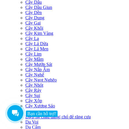
Cây Dâu
Cây Dầu Giun
Cây Dền
Cây Dung
Cây Gai
Cây Khôi
Cây Kim Vàng
Cây La
Cây Lá Dừa
Cây Lá Men
Cây Lim
Cây Mắm
Cây Mướp Sát
Cây Nắp Ấm
Cây Nghể
Cây Ngọt Nghẽo
Cây Nhót
Cây Ráy
Cây Sui
Cây Xộp
Cây Xương Sáo
D
Bạn cần hỗ trợ?
Diệp hạ châu đắng| chó đẻ răng cưa
Da Voi
Da Cẩm