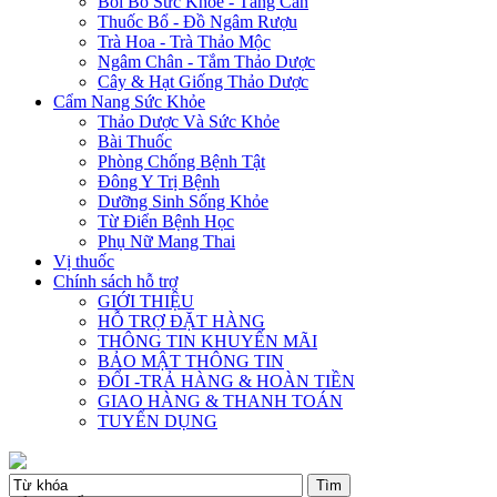
Bồi Bổ Sức Khỏe - Tăng Cân
Thuốc Bổ - Đồ Ngâm Rượu
Trà Hoa - Trà Thảo Mộc
Ngâm Chân - Tắm Thảo Dược
Cây & Hạt Giống Thảo Dược
Cẩm Nang Sức Khỏe
Thảo Dược Và Sức Khỏe
Bài Thuốc
Phòng Chống Bệnh Tật
Đông Y Trị Bệnh
Dưỡng Sinh Sống Khỏe
Từ Điển Bệnh Học
Phụ Nữ Mang Thai
Vị thuốc
Chính sách hỗ trợ
GIỚI THIỆU
HỖ TRỢ ĐẶT HÀNG
THÔNG TIN KHUYẾN MÃI
BẢO MẬT THÔNG TIN
ĐỔI -TRẢ HÀNG & HOÀN TIỀN
GIAO HÀNG & THANH TOÁN
TUYỂN DỤNG