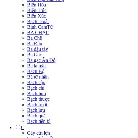
Biến Hóa
Biển Trúc
Biển Xúc
Bạch Truật
Bịnh CamTử
BA CHẠC
Ba Chẽ
Ba Đậu
Ba đậu tây
Ba Gạc
Ba gạc Ấn Độ
Ba la mật
Bách Bộ
Bá tử nhân
Bạch cập
Bạch chỉ
Bạch linh
Bạch thược
Bạch truật
Bạch lựu
Bạch quả
Bạch tiễn bì
C
Cây cứt lợn