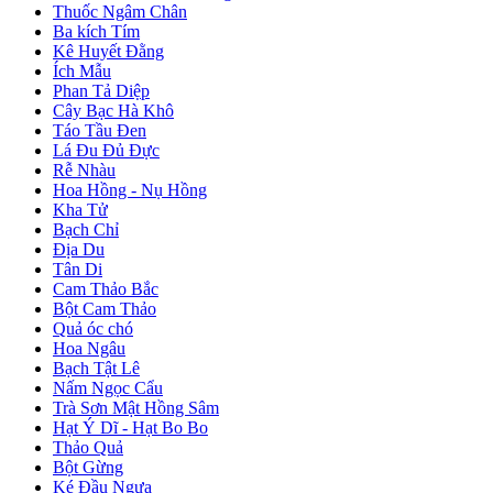
Thuốc Ngâm Chân
Ba kích Tím
Kê Huyết Đằng
Ích Mẫu
Phan Tả Diệp
Cây Bạc Hà Khô
Táo Tầu Đen
Lá Đu Đủ Đực
Rễ Nhàu
Hoa Hồng - Nụ Hồng
Kha Tử
Bạch Chỉ
Địa Du
Tân Di
Cam Thảo Bắc
Bột Cam Thảo
Quả óc chó
Hoa Ngâu
Bạch Tật Lê
Nấm Ngọc Cẩu
Trà Sơn Mật Hồng Sâm
Hạt Ý Dĩ - Hạt Bo Bo
Thảo Quả
Bột Gừng
Ké Đầu Ngựa