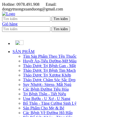
Hotline: 0978.491.908
Email:
dongytruongxuanduong@gmail.com
Giỏ hàng
SẢN PHẨM
Tìm Sản Phẩm Theo Tên Thuốc
Huyết Áp-Tiểu Đường-Mỡ Máu
Thảo Dược Trị Bệnh Gan - Mật
Thảo Dược Trị Bệnh Tim Mạch
Thảo Dược Trị Xương Khớp
Thảo Dược Chăm Sóc Sắc Đẹp
Suy Nhược- Stress- Mất Ngủ
Các Bệnh Đường Tiêu Hóa
Trị Bệnh Thận - Tiết Niệu
Ung Bướu - U Xơ - U Nang
Bổ Thận - Tăng Cường Sinh Lý
Sản Phẩm Cho Mẹ & Bé
Các Bệnh Về Đường Hô Hấp