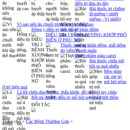
điều trị đau dạ dày
Bài thuốc trị chứng
lở miệng ( nhiệt
miệng - Vị nhiệt)
Vì sao nên ăn chuối trước khi tập thể thao
Đông y điều trị mất tiếng, khản tiếng
ĐIỀU TRỊ 3 BỆNH XƯƠNG KHỚP PHỔ
BIẾN Ở PHỤ NỮ
Thuốc nam trị khản tiếng, mất tiếng
do viêm thanh quản
Thực phẩm giàu canxi
Bài thuốc chữa mồ
hôi ra quá nhiều
Mẹo giúp
các mẹ trị
mồ hôi trộm
ở trẻ hiệu quả
Lá lốt chữa đau xương, thấp khớp, đổ mồ hôi tay chân
Bật mí 4 cách điều trị mồ hôi tay chân dứt điểm
ĐỐI TÁC
Trang chủ >
Các Bệnh Thường Gặp
>