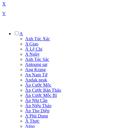
X
Y
A
Anh Túc Xác
A Giao
Á Lệ Chi
A Ngùy
Anh Túc Sác
Antoung sar
Ang Krang
An Nam Tử
Andak neak
Áp Cước Mộc
Áp Cước Bản Thảo
Áp Cước Mộc Bì
Áp Nhi Cần
Áp Niệu Thảo
Áp Thụ Diệp
A Phù Dung
Á Thực
Atiso