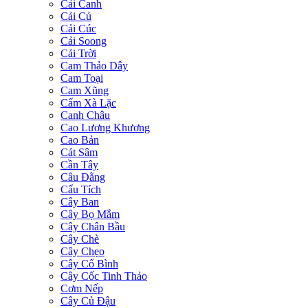
Cải Canh
Cải Củ
Cải Cúc
Cải Soong
Cải Trời
Cam Thảo Dây
Cam Toại
Cam Xũng
Cẩm Xà Lặc
Canh Châu
Cao Lương Khương
Cao Bản
Cát Sâm
Cần Tây
Câu Đằng
Cẩu Tích
Cây Ban
Cây Bọ Mắm
Cây Chân Bầu
Cây Chè
Cây Chẹo
Cây Cổ Bình
Cây Cốc Tinh Thảo
Cơm Nếp
Cây Củ Đậu