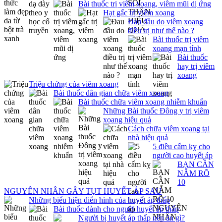
Bài thuốc trị viêm xoang, viêm mũi dị ứng
Hạt gấc trị viêm xoang
Đau đầu do viêm xoang
điều trị như thế nào ?
Bài thuốc trị viêm
xoang mạn tính
Bài thuốc
hay trị viêm
xoang
Triệu chứng của viêm xoang
Bài thuốc dân gian chữa viêm xoang
Bài thuốc chữa viêm xoang nhiễm khuẩn
Những Bài thuốc Đông y trị viêm
xoang hiệu quả
Cách chữa viêm xoang tại
nhà hiệu quả
5 điều cấm kỵ cho
người cao huyết áp
BẠN CẦN
NẮM RÕ
10
NGUYÊN NHÂN GÂY TỤT HUYẾT ÁP SAU
Những biểu hiện điển hình của huyết áp thấp
Bài thuốc dành cho người huyết áp thấp
Người bị huyết áp thấp nên ăn gì?