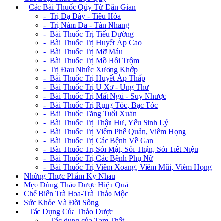
+
Các Bài Thuốc Qúy Từ Dân Gian
- Trị Dạ Dày - Tiêu Hóa
- Trị Nám Da - Tàn Nhang
- Bài Thuốc Trị Tiểu Đường
- Bài Thuốc Trị Huyết Áp Cao
- Bài Thuốc Trị Mỡ Máu
- Bài Thuốc Trị Mồ Hôi Trộm
- Trị Đau Nhức Xương Khớp
- Bài Thuốc Trị Huyết Áp Thấp
- Bài Thuốc Trị U Xơ - Ung Thư
- Bài Thuốc Trị Mất Ngủ - Suy Nhược
- Bài Thuốc Trị Rụng Tóc, Bạc Tóc
- Bài Thuốc Tăng Tuổi Xuân
- Bài Thuốc Trị Thận Hư, Yếu Sinh Lý
- Bài Thuốc Trị Viêm Phế Quản, Viêm Họng
- Bài Thuốc Trị Các Bệnh Về Gan
- Bài Thuốc Trị Sỏi Mật, Sỏi Thận, Sỏi Tiết Niệu
- Bài Thuốc Trị Các Bệnh Phụ Nữ
- Bài Thuốc Trị Viêm Xoang, Viêm Mũi, Viêm Họng
Những Thực Phẩm Kỵ Nhau
Mẹo Dùng Thảo Dược Hiệu Quả
Chế Biến Trà Hoa-Trà Thảo Mộc
Sức Khỏe Và Đời Sống
+
Tác Dụng Của Thảo Dược
- Tác dụng của Tam Thất