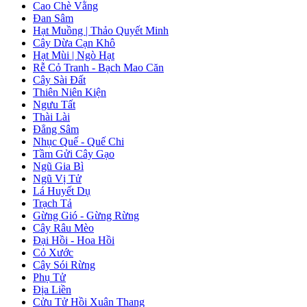
Cao Chè Vằng
Đan Sâm
Hạt Muồng | Thảo Quyết Minh
Cây Dừa Cạn Khô
Hạt Mùi | Ngò Hạt
Rễ Cỏ Tranh - Bạch Mao Căn
Cây Sài Đất
Thiên Niên Kiện
Ngưu Tất
Thài Lài
Đẳng Sâm
Nhục Quế - Quế Chi
Tầm Gửi Cây Gạo
Ngũ Gia Bì
Ngũ Vị Tử
Lá Huyết Dụ
Trạch Tả
Gừng Gió - Gừng Rừng
Cây Râu Mèo
Đại Hồi - Hoa Hồi
Cỏ Xước
Cây Sói Rừng
Phụ Tử
Địa Liền
Cửu Tử Hồi Xuân Thang