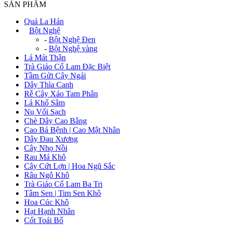
SẢN PHẨM
Quả La Hán
+
Bột Nghệ
-
Bột Nghệ Đen
-
Bột Nghệ vàng
Lá Mát Thận
Trà Giảo Cổ Lam Đặc Biệt
Tầm Gửi Cây Ngái
Dây Thìa Canh
Rễ Cây Xáo Tam Phân
Lá Khổ Sâm
Nụ Vối Sạch
Chè Dây Cao Bằng
Cao Bá Bệnh | Cao Mật Nhân
Dây Đau Xương
Cây Nhọ Nồi
Rau Má Khô
Cây Cứt Lợn | Hoa Ngũ Sắc
Râu Ngô Khô
Trà Giảo Cổ Lam Ba Tri
Tâm Sen | Tim Sen Khô
Hoa Cúc Khô
Hạt Hạnh Nhân
Cốt Toái Bổ