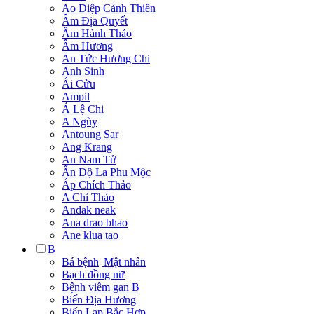
Ao Diệp Cảnh Thiên
Âm Địa Quyết
Âm Hành Thảo
Âm Hương
An Tức Hương Chi
Anh Sinh
Ái Cửu
Ampil
Á Lệ Chi
A Ngùy
Antoung Sar
Ang Krang
An Nam Tử
Ấn Độ La Phu Mộc
Áp Chích Thảo
A Chỉ Thảo
Andak neak
Ana drao bhao
Ane klua tao
B
Bá bệnh| Mật nhân
Bạch đồng nữ
Bệnh viêm gan B
Biến Địa Hương
Biến Lạp Bắc Hợp