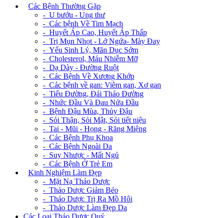
+
Các Bệnh Thường Gặp
- U bướu - Ung thư
- Các bệnh Về Tim Mạch
- Huyết Áp Cao, Huyết Áp Thấp
- Trị Mụn Nhọt - Lở Ngứa- Mày Đay
- Yếu Sinh Lý, Mãn Dục Sớm
- Cholesterol, Máu Nhiễm Mỡ
- Dạ Dày - Đường Ruột
- Các Bệnh Về Xương Khớp
- Các bệnh về gan: Viêm gan, Xơ gan
- Tiểu Đường, Đái Tháo Đường
- Nhức Đầu Và Đau Nửa Đầu
- Bệnh Đậu Mùa, Thủy Đậu
- Sỏi Thận, Sỏi Mật, Sỏi tiết niệu
- Tai - Mũi - Họng - Răng Miệng
- Các Bệnh Phụ Khoa
- Các Bệnh Ngoài Da
- Suy Nhược - Mất Ngủ
- Các Bệnh Ở Trẻ Em
+
Kinh Nghiệm Làm Đẹp
- Mặt Nạ Thảo Dược
- Thảo Dược Giảm Béo
- Thảo Dược Trị Ra Mồ Hôi
- Thảo Dược Làm Đẹp Da
Các Loại Thảo Dược Quý