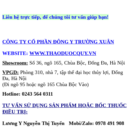
Liên hệ trực tiếp, để chúng tôi tư vấn giúp bạn!
CÔNG TY CỔ PHẦN ĐÔNG Y TRƯỜNG XUÂN
WEBSITE:
WWW.THAODUOCQUY.VN
Showroom:
Số 36, ngõ 165, Chùa Bộc, Đống Đa, Hà Nội
VPGD:
Phòng 310, nhà 7, tập thể đại học thủy lợi, Đống
Đa, Hà Nội
(Đi ngõ 95 hoặc ngõ 165 Chùa Bộc Vào)
Hotline: 0243 564 0311
TƯ VẤN SỬ DỤNG SẢN PHẨM
HOẶC BỐC THUỐC
ĐIỀU TRỊ:
Lương Y Nguyễn Thị Tuyển Mobi/Zalo: 0978 491 908