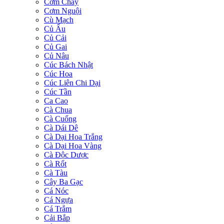
Cơm Cháy
Cơm Nguội
Cù Mạch
Củ Ấu
Củ Cải
Củ Gai
Củ Nâu
Cúc Bách Nhật
Cúc Hoa
Cúc Liên Chi Dại
Cúc Tần
Ca Cao
Cà Chua
Cà Cuống
Cà Dái Dê
Cà Dại Hoa Trắng
Cà Dại Hoa Vàng
Cà Độc Dược
Cà Rốt
Cà Tàu
Cây Ba Gạc
Cá Nóc
Cá Ngựa
Cá Trắm
Cải Bắp