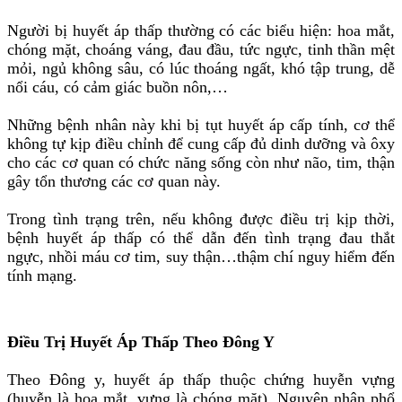
Người bị huyết áp thấp thường có các biểu hiện: hoa mắt,
chóng mặt, choáng váng, đau đầu, tức ngực, tinh thần mệt
mỏi, ngủ không sâu, có lúc thoáng ngất, khó tập trung, dễ
nổi cáu, có cảm giác buồn nôn,…
Những bệnh nhân này khi bị tụt huyết áp cấp tính, cơ thể
không tự kịp điều chỉnh để cung cấp đủ dinh dưỡng và ôxy
cho các cơ quan có chức năng sống còn như não, tim, thận
gây tổn thương các cơ quan này.
Trong tình trạng trên, nếu không được điều trị kịp thời,
bệnh huyết áp thấp có thể dẫn đến tình trạng đau thắt
ngực, nhồi máu cơ tim, suy thận…thậm chí nguy hiểm đến
tính mạng.
Điều Trị Huyết Áp Thấp Theo Đông Y
Theo Đông y, huyết áp thấp thuộc chứng huyễn vựng
(huyễn là hoa mắt, vựng là chóng mặt). Nguyên nhân phổ