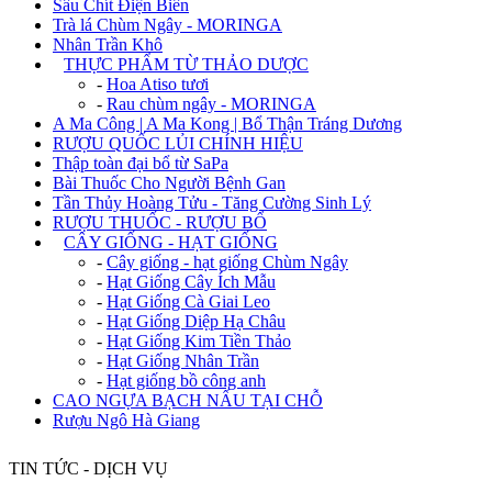
Sâu Chít Điện Biên
Trà lá Chùm Ngây - MORINGA
Nhân Trần Khô
+
THỰC PHẨM TỪ THẢO DƯỢC
-
Hoa Atiso tươi
-
Rau chùm ngây - MORINGA
A Ma Công | A Ma Kong | Bổ Thận Tráng Dương
RƯỢU QUỐC LỦI CHÍNH HIỆU
Thập toàn đại bổ từ SaPa
Bài Thuốc Cho Người Bệnh Gan
Tần Thủy Hoàng Tửu - Tăng Cường Sinh Lý
RƯỢU THUỐC - RƯỢU BỔ
+
CÂY GIỐNG - HẠT GIỐNG
-
Cây giống - hạt giống Chùm Ngây
-
Hạt Giống Cây Ích Mẫu
-
Hạt Giống Cà Giai Leo
-
Hạt Giống Diệp Hạ Châu
-
Hạt Giống Kim Tiền Thảo
-
Hạt Giống Nhân Trần
-
Hạt giống bồ công anh
CAO NGỰA BẠCH NẤU TẠI CHỖ
Rượu Ngô Hà Giang
TIN TỨC - DỊCH VỤ