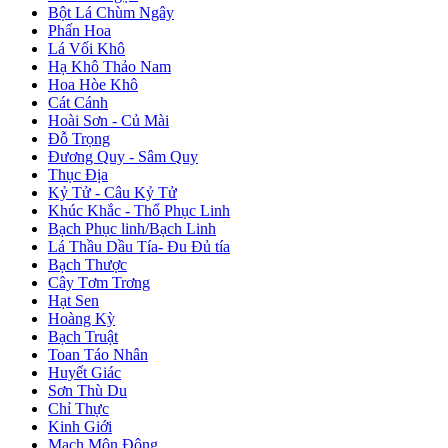
Bột Lá Chùm Ngây
Phấn Hoa
Lá Vối Khô
Hạ Khô Thảo Nam
Hoa Hòe Khô
Cát Cánh
Hoài Sơn - Củ Mài
Đỗ Trọng
Đương Quy - Sâm Quy
Thục Địa
Kỷ Tử - Câu Kỷ Tử
Khúc Khắc - Thổ Phục Linh
Bạch Phục linh/Bạch Linh
Lá Thầu Dầu Tía- Đu Đủ tía
Bạch Thược
Cây Tơm Trơng
Hạt Sen
Hoàng Kỳ
Bạch Truật
Toan Táo Nhân
Huyết Giác
Sơn Thù Du
Chỉ Thực
Kinh Giới
Mạch Môn Đông