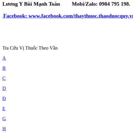
Lương Y Bùi Mạnh Toàn
Mobi/Zalo:
0984 795 198.
Facebook:
www.facebook.com/thaythuoc.thaoduocquy.v
Tra Cứu Vị Thuốc Theo Vần
A
B
C
D
Đ
E
G
H