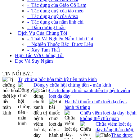
- Tác dụng của Giảo Cổ Lam
- Tác dụng quý của táo mèo
- Tác dụng quý của Atiso
- Tác dụng của nấm linh chi
- Dâm dương hoắc
+
Dịch Vụ Của Chúng Tôi
- Thái Và Nghiền Nấm Linh Chi
- Nghiền Thuốc Bắc- Dược Liệu
- Xay Tam Thất
Hợp Tác Với Chúng Tôi
Đọc Và Suy Ngẫm
TIN NỔI BẬT
Trị chứng bốc hỏa thời kỳ tiền mãn kinh
Đông y chữa hội chứng tiền - mãn kinh
Cách dùng chuối xanh điều trị bệnh viêm
loét dạ dày
Hai bài thuốc chữa loét dạ dày -
hành tá tràng
Chữa viêm loét dạ dày: bệnh
không thể chủ quan
Chữa viêm loét dạ
dày bằng thảo dược
Thảo dược