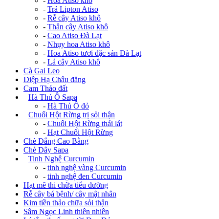
-
Hoa Atiso khô
-
Trả Lipton Atiso
-
Rễ cây Atiso khô
-
Thân cây Atiso khô
-
Cao Atiso Đà Lạt
-
Nhụy hoa Atiso khô
-
Hoa Atiso tươi đặc sản Đà Lạt
-
Lá cây Atiso khô
Cà Gai Leo
Diệp Hạ Châu đắng
Cam Thảo đất
+
Hà Thủ Ô Sapa
-
Hà Thủ Ô đỏ
+
Chuối Hột Rừng trị sỏi thận
-
Chuối Hột Rừng thái lát
-
Hạt Chuối Hột Rừng
Chè Đắng Cao Bằng
Chè Dây Sapa
+
Tinh Nghệ Curcumin
-
tinh nghệ vàng Curcumin
-
tinh nghệ đen Curcumin
Hạt mê thi chữa tiểu đường
Rễ cây bá bệnh/ cây mật nhân
Kim tiền thảo chữa sỏi thận
Sâm Ngọc Linh thiên nhiên