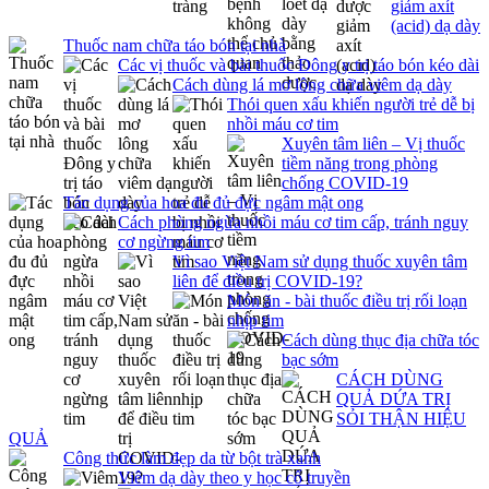
giảm axít
(acid) dạ dày
Thuốc nam chữa táo bón tại nhà
Các vị thuốc và bài thuốc Đông y trị táo bón kéo dài
Cách dùng lá mơ lông chữa viêm dạ dày
Thói quen xấu khiến người trẻ dễ bị
nhồi máu cơ tim
Xuyên tâm liên – Vị thuốc
tiềm năng trong phòng
chống COVID-19
Tác dụng của hoa đu đủ đực ngâm mật ong
Cách phòng ngừa nhồi máu cơ tim cấp, tránh nguy
cơ ngừng tim
Vì sao Việt Nam sử dụng thuốc xuyên tâm
liên để điều trị COVID-19?
Món ăn - bài thuốc điều trị rối loạn
nhịp tim
Cách dùng thục địa chữa tóc
bạc sớm
CÁCH DÙNG
QUẢ DỨA TRỊ
SỎI THẬN HIỆU
QUẢ
Công thức làm đẹp da từ bột trà xanh
Viêm dạ dày theo y học cổ truyền