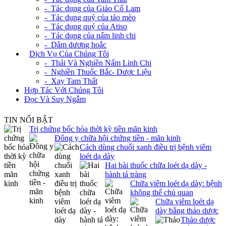
- Tác dụng của Giảo Cổ Lam
- Tác dụng quý của táo mèo
- Tác dụng quý của Atiso
- Tác dụng của nấm linh chi
- Dâm dương hoắc
+
Dịch Vụ Của Chúng Tôi
- Thái Và Nghiền Nấm Linh Chi
- Nghiền Thuốc Bắc- Dược Liệu
- Xay Tam Thất
Hợp Tác Với Chúng Tôi
Đọc Và Suy Ngẫm
TIN NỔI BẬT
Trị chứng bốc hỏa thời kỳ tiền mãn kinh
Đông y chữa hội chứng tiền - mãn kinh
Cách dùng chuối xanh điều trị bệnh viêm
loét dạ dày
Hai bài thuốc chữa loét dạ dày -
hành tá tràng
Chữa viêm loét dạ dày: bệnh
không thể chủ quan
Chữa viêm loét dạ
dày bằng thảo dược
Thảo dược