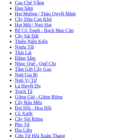
Cao Chè Vằng
Đan Sâm
Hạt Muồng | Thảo Quyết Minh
Cây Dừa Cạn Khô
Hạt Mùi | Ngò Hạt
Rễ Cỏ Tranh - Bạch Mao Căn
Cây Sài Đất
Thiên Niên Kiện
Ngưu Tất
Thài Lài
Đẳng Sâm
Nhục Quế - Quế Chi
Tầm Gửi Cây Gạo
Ngũ Gia Bì
Ngũ Vị Tử
Lá Huyết Dụ
Trạch Tả
Gừng Gió - Gừng Rừng
Cây Râu Mèo
Đại Hồi - Hoa Hồi
Cỏ Xước
Cây Sói Rừng
Phụ Tử
Địa Liền
Cửu Tử Hồi Xuân Thang