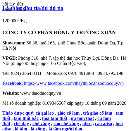
Lá thầu dầu tía/đu đủ tía
đ
120.000
/Kg
CÔNG TY CỔ PHẦN ĐÔNG Y TRƯỜNG XUÂN
Showroom
: Số 36, ngõ 165, phố Chùa Bộc, quận Đống Đa, T.p
Hà Nội
VPGD
: Phòng 310, nhà 7, tập thể đại học Thủy Lợi, Đống Đa, Hà
Nội (đi ngõ 95 hoặc ngõ 165 Chùa Bộc vào);
Tel
: (024) 3564.0311 Mobi/Zalo: 0978.491.908 - 0984.795.198.
Facebook
:
https://www.facebook.com/thaythuoc.thaoduocquy.vn
Website
: www.thaoduocquy.vn
Mã số doanh nghiệp:
0109346567 cấp ngày 18 tháng 09 năm 2020
Thảo dược quý
:
cà gai leo
,
giảo cổ lam
,
trà giảo cổ lam
,
tam
thất
,
tam thất bắc
,
hoa tam thất
,
nụ tam thất
,
củ tam
thất
,
chè dây
,
chè vằng
,
cao chè vằng
,
atiso
,
cao atiso
,
hoa
atiso
,
lá tắm
,
lá xông
,
lá tắm người dao
.