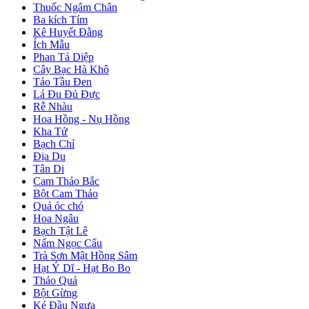
Thuốc Ngâm Chân
Ba kích Tím
Kê Huyết Đằng
Ích Mẫu
Phan Tả Diệp
Cây Bạc Hà Khô
Táo Tầu Đen
Lá Đu Đủ Đực
Rễ Nhàu
Hoa Hồng - Nụ Hồng
Kha Tử
Bạch Chỉ
Địa Du
Tân Di
Cam Thảo Bắc
Bột Cam Thảo
Quả óc chó
Hoa Ngâu
Bạch Tật Lê
Nấm Ngọc Cẩu
Trà Sơn Mật Hồng Sâm
Hạt Ý Dĩ - Hạt Bo Bo
Thảo Quả
Bột Gừng
Ké Đầu Ngựa