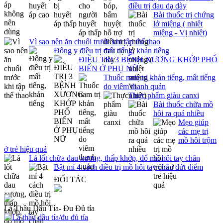
điều trị đau dạ dày
Bài thuốc trị chứng
lở miệng ( nhiệt
miệng - Vị nhiệt)
Vì sao nên ăn chuối trước khi tập thể thao
Đông y điều trị mất tiếng, khản tiếng
ĐIỀU TRỊ 3 BỆNH XƯƠNG KHỚP PHỔ
BIẾN Ở PHỤ NỮ
Thuốc nam trị khản tiếng, mất tiếng
do viêm thanh quản
Thực phẩm giàu canxi
Bài thuốc chữa mồ
hôi ra quá nhiều
Mẹo giúp
các mẹ trị
mồ hôi trộm
ở trẻ hiệu quả
Lá lốt chữa đau xương, thấp khớp, đổ mồ hôi tay chân
Bật mí 4 cách điều trị mồ hôi tay chân dứt điểm
ĐỐI TÁC
Lá Thầu Dầu Tía- Đu Đủ tía