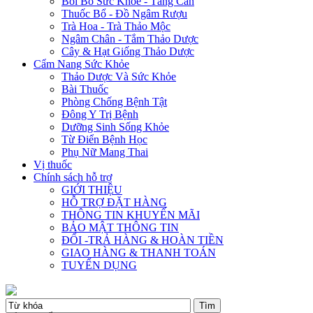
Bồi Bổ Sức Khỏe - Tăng Cân
Thuốc Bổ - Đồ Ngâm Rượu
Trà Hoa - Trà Thảo Mộc
Ngâm Chân - Tắm Thảo Dược
Cây & Hạt Giống Thảo Dược
Cẩm Nang Sức Khỏe
Thảo Dược Và Sức Khỏe
Bài Thuốc
Phòng Chống Bệnh Tật
Đông Y Trị Bệnh
Dưỡng Sinh Sống Khỏe
Từ Điển Bệnh Học
Phụ Nữ Mang Thai
Vị thuốc
Chính sách hỗ trợ
GIỚI THIỆU
HỖ TRỢ ĐẶT HÀNG
THÔNG TIN KHUYẾN MÃI
BẢO MẬT THÔNG TIN
ĐỔI -TRẢ HÀNG & HOÀN TIỀN
GIAO HÀNG & THANH TOÁN
TUYỂN DỤNG