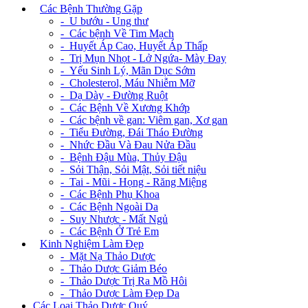
+
Các Bệnh Thường Gặp
- U bướu - Ung thư
- Các bệnh Về Tim Mạch
- Huyết Áp Cao, Huyết Áp Thấp
- Trị Mụn Nhọt - Lở Ngứa- Mày Đay
- Yếu Sinh Lý, Mãn Dục Sớm
- Cholesterol, Máu Nhiễm Mỡ
- Dạ Dày - Đường Ruột
- Các Bệnh Về Xương Khớp
- Các bệnh về gan: Viêm gan, Xơ gan
- Tiểu Đường, Đái Tháo Đường
- Nhức Đầu Và Đau Nửa Đầu
- Bệnh Đậu Mùa, Thủy Đậu
- Sỏi Thận, Sỏi Mật, Sỏi tiết niệu
- Tai - Mũi - Họng - Răng Miệng
- Các Bệnh Phụ Khoa
- Các Bệnh Ngoài Da
- Suy Nhược - Mất Ngủ
- Các Bệnh Ở Trẻ Em
+
Kinh Nghiệm Làm Đẹp
- Mặt Nạ Thảo Dược
- Thảo Dược Giảm Béo
- Thảo Dược Trị Ra Mồ Hôi
- Thảo Dược Làm Đẹp Da
Các Loại Thảo Dược Quý