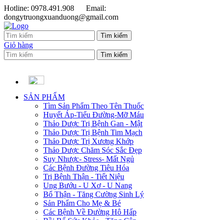
Hotline: 0978.491.908
Email:
dongytruongxuanduong@gmail.com
Giỏ hàng
SẢN PHẨM
Tìm Sản Phẩm Theo Tên Thuốc
Huyết Áp-Tiểu Đường-Mỡ Máu
Thảo Dược Trị Bệnh Gan - Mật
Thảo Dược Trị Bệnh Tim Mạch
Thảo Dược Trị Xương Khớp
Thảo Dược Chăm Sóc Sắc Đẹp
Suy Nhược- Stress- Mất Ngủ
Các Bệnh Đường Tiêu Hóa
Trị Bệnh Thận - Tiết Niệu
Ung Bướu - U Xơ - U Nang
Bổ Thận - Tăng Cường Sinh Lý
Sản Phẩm Cho Mẹ & Bé
Các Bệnh Về Đường Hô Hấp