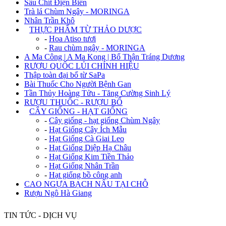
Sâu Chít Điện Biên
Trà lá Chùm Ngây - MORINGA
Nhân Trần Khô
+
THỰC PHẨM TỪ THẢO DƯỢC
-
Hoa Atiso tươi
-
Rau chùm ngây - MORINGA
A Ma Công | A Ma Kong | Bổ Thận Tráng Dương
RƯỢU QUỐC LỦI CHÍNH HIỆU
Thập toàn đại bổ từ SaPa
Bài Thuốc Cho Người Bệnh Gan
Tần Thủy Hoàng Tửu - Tăng Cường Sinh Lý
RƯỢU THUỐC - RƯỢU BỔ
+
CÂY GIỐNG - HẠT GIỐNG
-
Cây giống - hạt giống Chùm Ngây
-
Hạt Giống Cây Ích Mẫu
-
Hạt Giống Cà Giai Leo
-
Hạt Giống Diệp Hạ Châu
-
Hạt Giống Kim Tiền Thảo
-
Hạt Giống Nhân Trần
-
Hạt giống bồ công anh
CAO NGỰA BẠCH NẤU TẠI CHỖ
Rượu Ngô Hà Giang
TIN TỨC - DỊCH VỤ