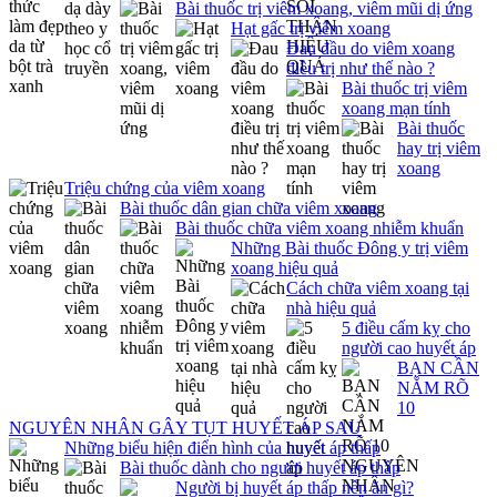
Bài thuốc trị viêm xoang, viêm mũi dị ứng
Hạt gấc trị viêm xoang
Đau đầu do viêm xoang
điều trị như thế nào ?
Bài thuốc trị viêm
xoang mạn tính
Bài thuốc
hay trị viêm
xoang
Triệu chứng của viêm xoang
Bài thuốc dân gian chữa viêm xoang
Bài thuốc chữa viêm xoang nhiễm khuẩn
Những Bài thuốc Đông y trị viêm
xoang hiệu quả
Cách chữa viêm xoang tại
nhà hiệu quả
5 điều cấm kỵ cho
người cao huyết áp
BẠN CẦN
NẮM RÕ
10
NGUYÊN NHÂN GÂY TỤT HUYẾT ÁP SAU
Những biểu hiện điển hình của huyết áp thấp
Bài thuốc dành cho người huyết áp thấp
Người bị huyết áp thấp nên ăn gì?