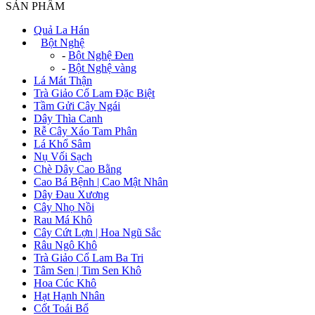
SẢN PHẨM
Quả La Hán
+
Bột Nghệ
-
Bột Nghệ Đen
-
Bột Nghệ vàng
Lá Mát Thận
Trà Giảo Cổ Lam Đặc Biệt
Tầm Gửi Cây Ngái
Dây Thìa Canh
Rễ Cây Xáo Tam Phân
Lá Khổ Sâm
Nụ Vối Sạch
Chè Dây Cao Bằng
Cao Bá Bệnh | Cao Mật Nhân
Dây Đau Xương
Cây Nhọ Nồi
Rau Má Khô
Cây Cứt Lợn | Hoa Ngũ Sắc
Râu Ngô Khô
Trà Giảo Cổ Lam Ba Tri
Tâm Sen | Tim Sen Khô
Hoa Cúc Khô
Hạt Hạnh Nhân
Cốt Toái Bổ