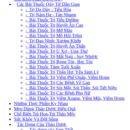
+
Các Bài Thuốc Qúy Từ Dân Gian
- Trị Dạ Dày - Tiêu Hóa
- Trị Nám Da - Tàn Nhang
- Bài Thuốc Trị Tiểu Đường
- Bài Thuốc Trị Huyết Áp Cao
- Bài Thuốc Trị Mỡ Máu
- Bài Thuốc Trị Mồ Hôi Trộm
- Trị Đau Nhức Xương Khớp
- Bài Thuốc Trị Huyết Áp Thấp
- Bài Thuốc Trị U Xơ - Ung Thư
- Bài Thuốc Trị Mất Ngủ - Suy Nhược
- Bài Thuốc Trị Rụng Tóc, Bạc Tóc
- Bài Thuốc Tăng Tuổi Xuân
- Bài Thuốc Trị Thận Hư, Yếu Sinh Lý
- Bài Thuốc Trị Viêm Phế Quản, Viêm Họng
- Bài Thuốc Trị Các Bệnh Về Gan
- Bài Thuốc Trị Sỏi Mật, Sỏi Thận, Sỏi Tiết Niệu
- Bài Thuốc Trị Các Bệnh Phụ Nữ
- Bài Thuốc Trị Viêm Xoang, Viêm Mũi, Viêm Họng
Những Thực Phẩm Kỵ Nhau
Mẹo Dùng Thảo Dược Hiệu Quả
Chế Biến Trà Hoa-Trà Thảo Mộc
Sức Khỏe Và Đời Sống
+
Tác Dụng Của Thảo Dược
- Tác dụng của Tam Thất