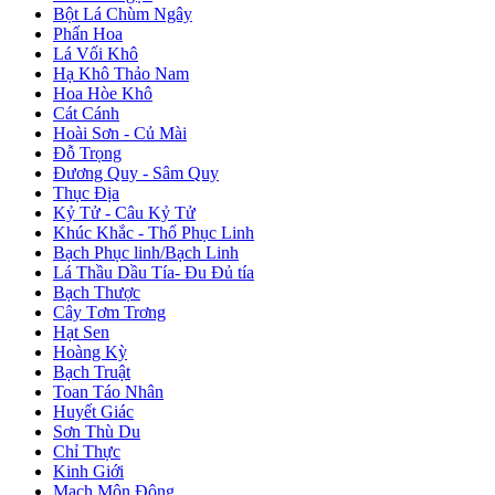
Bột Lá Chùm Ngây
Phấn Hoa
Lá Vối Khô
Hạ Khô Thảo Nam
Hoa Hòe Khô
Cát Cánh
Hoài Sơn - Củ Mài
Đỗ Trọng
Đương Quy - Sâm Quy
Thục Địa
Kỷ Tử - Câu Kỷ Tử
Khúc Khắc - Thổ Phục Linh
Bạch Phục linh/Bạch Linh
Lá Thầu Dầu Tía- Đu Đủ tía
Bạch Thược
Cây Tơm Trơng
Hạt Sen
Hoàng Kỳ
Bạch Truật
Toan Táo Nhân
Huyết Giác
Sơn Thù Du
Chỉ Thực
Kinh Giới
Mạch Môn Đông