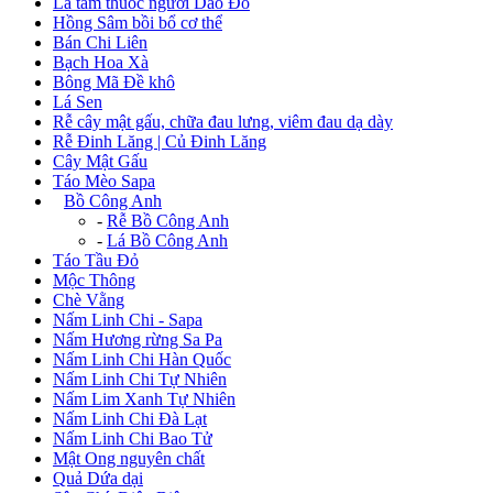
Lá tắm thuốc người Dao Đỏ
Hồng Sâm bồi bổ cơ thể
Bán Chi Liên
Bạch Hoa Xà
Bông Mã Đề khô
Lá Sen
Rễ cây mật gấu, chữa đau lưng, viêm đau dạ dày
Rễ Đinh Lăng | Củ Đinh Lăng
Cây Mật Gấu
Táo Mèo Sapa
+
Bồ Công Anh
-
Rễ Bồ Công Anh
-
Lá Bồ Công Anh
Táo Tầu Đỏ
Mộc Thông
Chè Vằng
Nấm Linh Chi - Sapa
Nấm Hương rừng Sa Pa
Nấm Linh Chi Hàn Quốc
Nấm Linh Chi Tự Nhiên
Nấm Lim Xanh Tự Nhiên
Nấm Linh Chi Đà Lạt
Nấm Linh Chi Bao Tử
Mật Ong nguyên chất
Quả Dứa dại