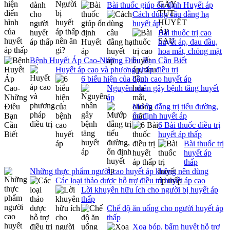
Bài thuốc giúp ổn định Huyết áp
Cách dùng câu đằng hạ
huyết áp
Bài thuốc trị cao
huyết áp, đau đầu,
hoa mắt, chóng mặt
Bệnh Huyết Áp Cao-Những Điều Bạn Cần Biết
Huyết áp cao và phương pháp điều trị
6 biểu hiện của bệnh cao huyết áp
Nguyên nhân gây bệnh tăng huyết
áp
Mướp đắng trị tiểu đường,
ổn định huyết áp
6 Bài thuốc điều trị
huyết áp thấp
Bài thuốc trị
huyết áp
thấp
Những thực phẩm người cao huyết áp không nên dùng
Các loại thảo dược hỗ trợ điều trị huyết áp cao
Lời khuyên hữu ích cho người bị huyết áp
thấp
Chế độ ăn uống cho người huyết áp
thấp
Xoa bóp, bấm huyệt hỗ trợ