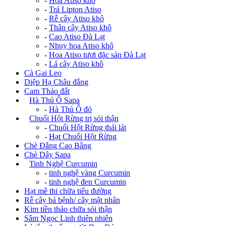
-
Hoa Atiso khô
-
Trả Lipton Atiso
-
Rễ cây Atiso khô
-
Thân cây Atiso khô
-
Cao Atiso Đà Lạt
-
Nhụy hoa Atiso khô
-
Hoa Atiso tươi đặc sản Đà Lạt
-
Lá cây Atiso khô
Cà Gai Leo
Diệp Hạ Châu đắng
Cam Thảo đất
+
Hà Thủ Ô Sapa
-
Hà Thủ Ô đỏ
+
Chuối Hột Rừng trị sỏi thận
-
Chuối Hột Rừng thái lát
-
Hạt Chuối Hột Rừng
Chè Đắng Cao Bằng
Chè Dây Sapa
+
Tinh Nghệ Curcumin
-
tinh nghệ vàng Curcumin
-
tinh nghệ đen Curcumin
Hạt mê thi chữa tiểu đường
Rễ cây bá bệnh/ cây mật nhân
Kim tiền thảo chữa sỏi thận
Sâm Ngọc Linh thiên nhiên