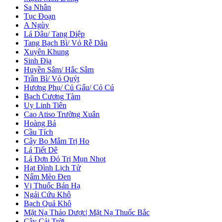
Sa Nhân
Tục Đoạn
A Ngùy
Lá Dâu/ Tang Diệp
Tang Bạch Bì/ Vỏ Rễ Dâu
Xuyên Khung
Sinh Địa
Huyền Sâm/ Hắc Sâm
Trần Bì/ Vỏ Quýt
Hương Phụ/ Củ Gấu/ Cỏ Cú
Bạch Cương Tàm
Uy Linh Tiên
Cao Atiso Trường Xuân
Hoàng Bá
Cầu Tích
Cây Bọ Mắm Trị Ho
Lá Tiết Dê
Lá Đơn Đỏ Trị Mụn Nhọt
Hạt Đình Lịch Tử
Nấm Mèo Đen
Vị Thuốc Bán Hạ
Ngải Cứu Khô
Bạch Quả Khô
Mặt Nạ Thảo Dược| Mặt Nạ Thuốc Bắc
Cây Cải Trời