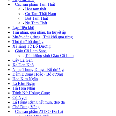
+
Các sản phẩm Tam Thất
-
Hoa tam thất
-
Củ Tam Thất Nam
-
Bột Tam Thất
-
Nụ Tam Thất
Lạc Tiên khô
Trái nhàu, quả nhàu, hạ huyết áp
Mướp đắng rừng | Trái khổ qua rừng
Thỏ ti tử bổ dương
Xà sàng Tử Bổ Dương
+
Giảo Cổ Lam Sapa
-
Trà dưỡng sinh Giảo Cổ Lam
Cây Lá Gan
Xạ Đen Khô
Nhục Thung Dung - Bổ dương
Dâm Dương Hoắc - Bổ dương
Hoa Kim Ngân
Lá Kim Ngân
Trà Hoa Nhài
Trinh Nữ Hoàng Cung
Cỏ Ngọt
Lá Hồng Rừng hết mụn, đẹp da
Chè Dung Vàng
+
Các sản phẩm ATISO Đà Lạt