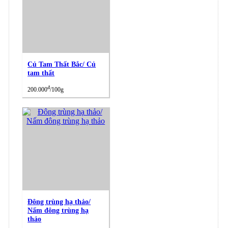
Củ Tam Thất Bắc/ Củ
tam thất
đ
200.000
/100g
Đông trùng hạ thảo/
Nấm đông trùng hạ
thảo