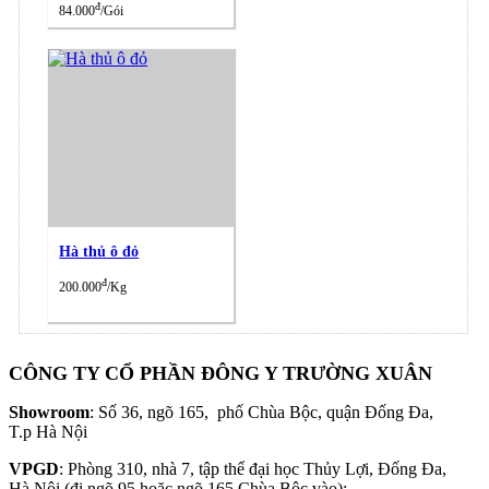
đ
84.000
/Gói
Hà thủ ô đỏ
đ
200.000
/Kg
CÔNG TY CỔ PHẦN ĐÔNG Y TRƯỜNG XUÂN
Showroom
: Số 36, ngõ 165, phố Chùa Bộc, quận Đống Đa,
T.p Hà Nội
VPGD
: Phòng 310, nhà 7, tập thể đại học Thủy Lợi, Đống Đa,
Hà Nội (đi ngõ 95 hoặc ngõ 165 Chùa Bộc vào);