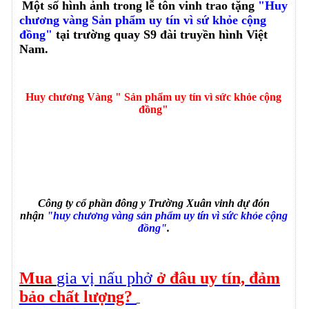
Một số hình ảnh trong lễ tôn vinh trao tặng
"Huy
chương vàng Sản phẩm uy tín vì sứ khỏe cộng
đồng"
tại trường quay S9 đài truyền hình Việt
Nam.
Huy chương Vàng " Sản phẩm uy tín vì sức khỏe cộng
đồng"
Công ty cổ phần đông y Trường Xuân vinh dự đón
nhận
"huy chương vàng sản phẩm uy tín vì sức khỏe cộng
đồng"
.
Mua
gia vị nấu phở
ở đâu uy tín, đảm
bảo chất lượng?