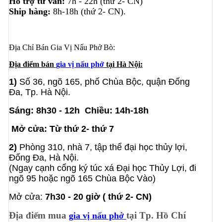
Hỗ trợ tư vấn:
7h - 22h (thứ 2- CN)
Ship hàng:
8h-18h (thứ 2- CN).
Địa Chỉ Bán Gia Vị Nấu Phở Bò:
Địa điểm bán
gia vị nấu phở
tại Hà Nội:
1)
Số 36, ngõ 165
, phố Chùa Bộc, quận Đống
Đa, Tp. Hà Nội.
Sáng: 8h30 - 12h
Chiều: 14h-18h
Mở cửa: Từ thứ 2- thứ 7
2)
Phòng 310, nhà 7, tập thể đại học thủy lợi,
Đống Đa, Hà Nội.
(Ngay cạnh cổng ký túc xá Đại học Thủy Lợi, đi
ngõ 95 hoặc ngõ 165 Chùa Bộc Vào)
Mở cửa:
7h30 - 20 giờ ( thứ 2- CN)
Địa điểm mua
tại Tp. Hồ Chí
gia vị nấu phở