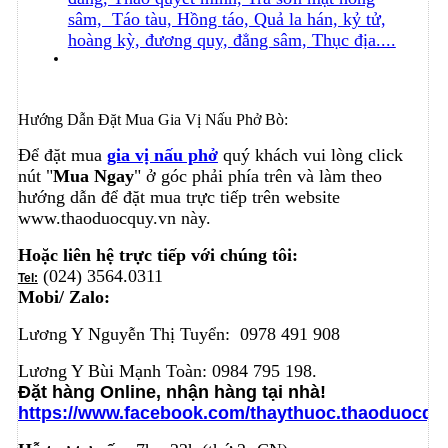
sâm, Táo tàu, Hồng táo, Quả la hán, kỷ tử,
hoàng kỳ, đương quy, đẳng sâm, Thục địa....
Hướng Dẫn Đặt Mua Gia Vị Nấu Phở Bò:
Để đặt mua
gia vị nấu phở
quý khách vui lòng click
nút "
Mua Ngay
" ở góc phải phía trên và làm theo
hướng dẫn để đặt mua trực tiếp trên website
www.thaoduocquy.vn này.
Hoặc liên hệ trực tiếp với chúng tôi:
(024) 3564.0311
Tel:
Mobi/ Zalo:
Lương Y Nguyễn Thị Tuyển: 0978 491 908
Lương Y Bùi Mạnh Toàn: 0984 795 198.
Đặt hàng Online, nhận hàng tại nhà!
https://www.facebook.com/thaythuoc.thaoduocqu