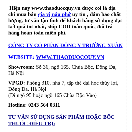
Hiện nay www.thaoduocquy.vn được coi là
địa
chỉ mua bán
gia vị nấu phở
uy tín
, đảm bảo chất
lượng, tư vấn tận tình để khách hàng sử dụng đạt
kết quả tốt nhất, ship COD toàn quốc, đổi trả
hàng hoàn toàn miến phí.
CÔNG TY CỔ PHẦN ĐÔNG Y TRƯỜNG XUÂN
WEBSITE:
WWW.THAODUOCQUY.VN
Showroom:
Số 36, ngõ 165, Chùa Bộc, Đống Đa,
Hà Nội
VPGD:
Phòng 310, nhà 7, tập thể đại học thủy lợi,
Đống Đa, Hà Nội
(Đi ngõ 95 hoặc ngõ 165 Chùa Bộc Vào)
Hotline: 0243 564 0311
TƯ VẤN SỬ DỤNG SẢN PHẨM
HOẶC BỐC
THUỐC ĐIỀU TRỊ: