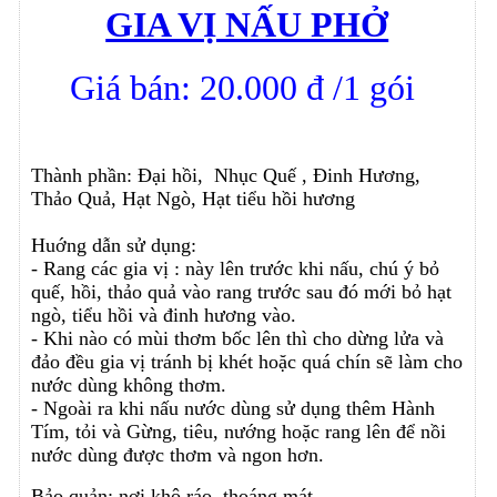
GIA VỊ NẤU PHỞ
Giá bán: 20.000 đ /1 gói
Thành phần: Đại hồi, Nhục Quế , Đinh Hương,
Thảo Quả, Hạt Ngò, Hạt tiểu hồi hương
Huớng dẫn sử dụng:
- Rang các gia vị : này lên trước khi nấu, chú ý bỏ
quế, hồi, thảo quả vào rang trước sau đó mới bỏ hạt
ngò, tiểu hồi và đinh hương vào.
- Khi nào có mùi thơm bốc lên thì cho dừng lửa và
đảo đều gia vị tránh bị khét hoặc quá chín sẽ làm cho
nước dùng không thơm.
- Ngoài ra khi nấu nước dùng sử dụng thêm Hành
Tím, tỏi và Gừng, tiêu, nướng hoặc rang lên để nồi
nước dùng được thơm và ngon hơn.
Bảo quản: nơi khô ráo, thoáng mát