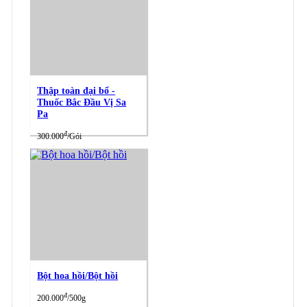
Thập toàn đại bổ -
Thuốc Bắc Đầu Vị Sa
Pa
đ
300.000
/Gói
Bột hoa hồi/Bột hồi
đ
200.000
/500g