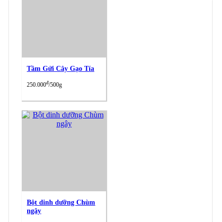
Tầm Gửi Cây Gạo Tía
đ
250.000
/500g
Bột dinh dưỡng Chùm
ngây