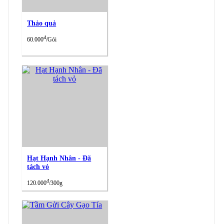
Thảo quả
đ
60.000
/Gói
Hạt Hạnh Nhân - Đã
tách vỏ
đ
120.000
/300g