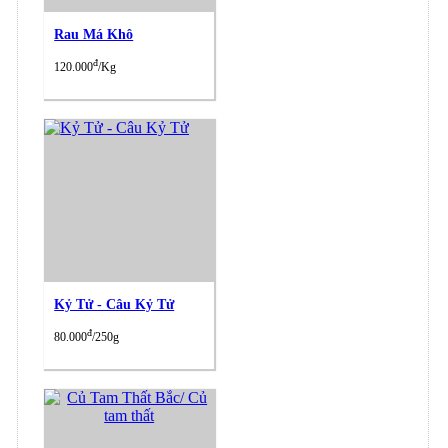
Rau Má Khô
đ
120.000
/Kg
Kỷ Tử - Câu Kỷ Tử
đ
80.000
/250g