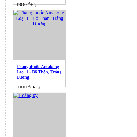
đ
120.000
/Hộp
Thang thuốc Amakong
Loại 1 - Bổ Thận, Tráng
Dương
đ
300.000
/Thang