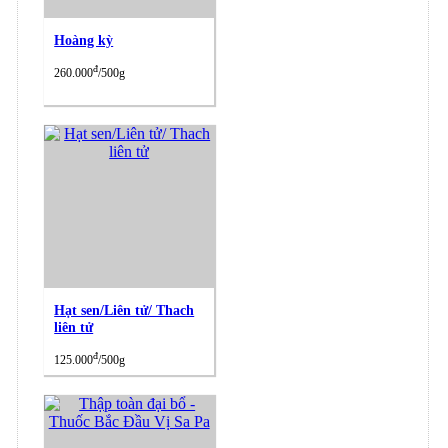
Hoàng kỳ
đ
260.000
/500g
Hạt sen/Liên tử/ Thach
liên tử
đ
125.000
/500g