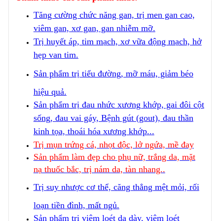
Tăng cường chức năng gan, trị men gan cao,
viêm gan, xơ gan, gan nhiễm mỡ.
Trị huyết áp, tim mạch, xơ vữa động mạch, hở
hẹp van tim.
Sản phẩm trị tiểu đường, mỡ máu, giảm béo
hiệu quả.
Sản phẩm trị đau nhức xương khớp, gai đôi cột
sống, đau vai gáy, Bệnh gút (gout), đau thần
kinh tọa, thoái hóa xương khớp...
Trị mụn trứng cá, nhọt độc, lở ngứa, mề đay
Sản phẩm làm đẹp cho phụ nữ, trắng da, mặt
nạ thuốc bắc, trị nám da, tàn nhang..
Trị suy nhược cơ thể, căng thẳng mệt mỏi, rối
loạn tiền đình, mất ngủ.
Sản phẩm trị viêm loét dạ dày, viêm loét