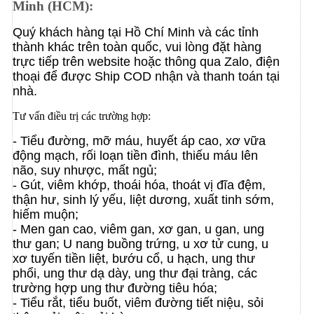
Minh (HCM):
Quý khách hàng tại Hồ Chí Minh và các tỉnh
thành khác trên toàn quốc, vui lòng đặt hàng
trực tiếp trên website hoặc thông qua Zalo, điện
thoại để được Ship COD nhận và thanh toán tại
nhà.
Tư vấn điều trị các trường hợp:
- Tiểu đường, mỡ máu, huyết áp cao, xơ vữa
động mạch, rối loạn tiền đình, thiếu máu lên
não, suy nhược, mất ngủ;
- Gút, viêm khớp, thoái hóa, thoát vị đĩa đệm,
thận hư, sinh lý yếu, liệt dương, xuất tinh sớm,
hiếm muộn;
- Men gan cao, viêm gan, xơ gan, u gan, ung
thư gan;
U nang buồng trứng, u xơ tử cung, u
xơ tuyến tiền liệt, bướu cổ, u hạch, ung thư
phổi, ung thư dạ dày, ung thư đại tràng, các
trường hợp ung thư đường tiêu hóa;
- Tiểu rắt, tiểu buốt, viêm đường tiết niệu, sỏi