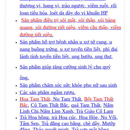
thượng vị, hạng vị, trào ngược, viêm ruột, rối
loạn tiêu hóa, loét dạ dày do vi khuẩn HP
Sản phẩm điều trị sỏi mật, sỏi thận, sỏi bàng
quang, sỏi đường tiết niệu, viễm cầu thận, viêm
đường tiết niệu.
Sản phẩm hỗ trợ bệnh nhân u xơ tử cung, u
nang buồng trứng, u xơ tuyến tiền liệt, phì đại
lành tính tuyến tiền liệt, ung bướu, ung thư.
Sản phẩm giúp tăng cường sinh lý cho quý
ông.
Sản phẩm chăm sóc sức khỏe phụ nữ sau sinh
Các sản phẩm ngâm rượu.
Hoa Tam Thất,
Nụ Tam Thất
,
Bột Tam Thất
Bắc
,
Củ Tam Thất Bắc
,
quả Tam Thất,
Nấm
Linh Chi,
Nấm Lim Xanh,
Trà Giảo Cổ Lam
Trà Hoa hồng, trà Hoa cúc, Hoa Hòe, Nụ Vối,
Tâm Sen, Trà đắng cao bằng, chè dây, Mướp
đắng, Thảo quyết minh, Trà sơn mật hồng