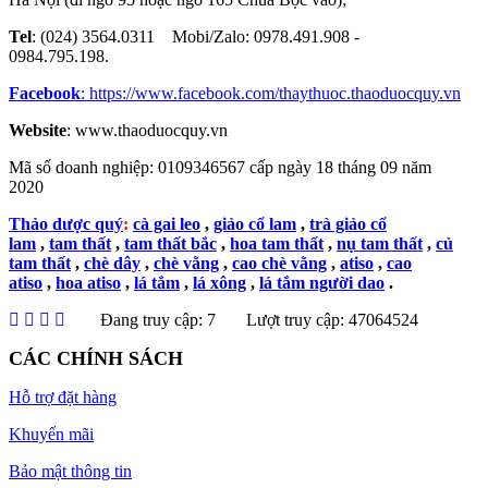
Tel
: (024) 3564.0311 Mobi/Zalo: 0978.491.908 -
0984.795.198.
Facebook
:
https://www.facebook.com/thaythuoc.thaoduocquy.vn
Website
: www.thaoduocquy.vn
Mã số doanh nghiệp:
0109346567 cấp ngày 18 tháng 09 năm
2020
Thảo dược quý
:
cà gai leo
,
giảo cổ lam
,
trà giảo cổ
lam
,
tam thất
,
tam thất bắc
,
hoa tam thất
,
nụ tam thất
,
củ
tam thất
,
chè dây
,
chè vằng
,
cao chè vằng
,
atiso
,
cao
atiso
,
hoa atiso
,
lá tắm
,
lá xông
,
lá tắm người dao
.
Đang truy cập: 7
Lượt truy cập: 47064524
CÁC CHÍNH SÁCH
Hỗ trợ đặt hàng
Khuyến mãi
Bảo mật thông tin