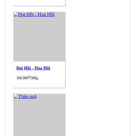
Đại Hồi - Hoa Hồi
đ
180.000
/500g