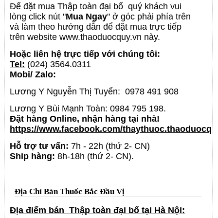
Để đặt mua
Thập toàn đại bổ
quý khách vui
lòng click nút "
Mua Ngay
" ở góc phải phía trên
và làm theo hướng dẫn để đặt mua trực tiếp
trên website www.thaoduocquy.vn này.
Hoặc liên hệ trực tiếp với chúng tôi:
Tel:
(024) 3564.0311
Mobi/ Zalo:
Lương Y Nguyễn Thị Tuyển: 0978 491 908
Lương Y Bùi Mạnh Toàn: 0984 795 198.
Đặt hàng Online, nhận hàng tại nhà!
https://www.facebook.com/thaythuoc.thaoduocqu
Hỗ trợ tư vấn:
7h - 22h (thứ 2- CN)
Ship hàng:
8h-18h (thứ 2- CN).
Địa Chỉ Bán Thuốc Bắc Đầu Vị
Địa điểm bán
Thập toàn đại bổ
tại Hà Nội: