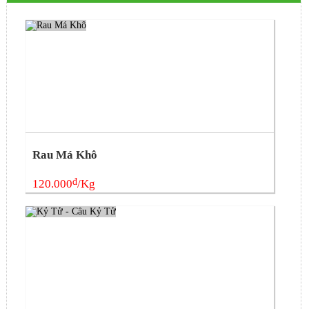
Rau Má Khô
đ
120.000
/Kg