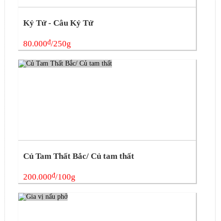
Kỷ Tử - Câu Kỷ Tử
đ
80.000
/250g
Củ Tam Thất Bắc/ Củ tam thất
đ
200.000
/100g