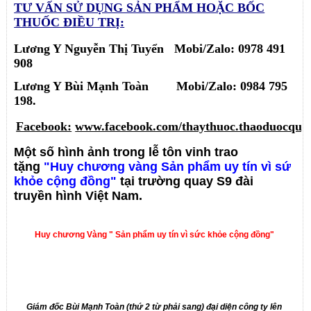
TƯ VẤN SỬ DỤNG SẢN PHẨM
HOẶC BỐC
THUỐC ĐIỀU TRỊ:
Lương Y Nguyễn Thị Tuyển Mobi/Zalo: 0978 491
908
Lương Y Bùi Mạnh Toàn
Mobi/Zalo:
0984 795
198.
Facebook:
www.facebook.com/thaythuoc.thaoduocquy
Một số hình ảnh trong lễ tôn vinh trao
tặng
"Huy chương vàng Sản phẩm uy tín vì sứ
khỏe cộng đồng"
tại trường quay S9 đài
truyền hình Việt Nam.
Huy chương Vàng " Sản phẩm uy tín vì sức khỏe cộng đồng"
Giám đốc Bùi Mạnh Toàn (thứ 2 từ phải sang) đại diện công ty lên