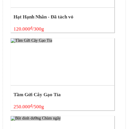
Hạt Hạnh Nhân - Đã tách vỏ
đ
120.000
/300g
Tầm Gửi Cây Gạo Tía
đ
250.000
/500g