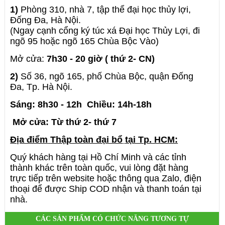
1)
Phòng 310, nhà 7, tập thể đại học thủy lợi,
Đống Đa, Hà Nội.
(Ngay cạnh cổng ký túc xá Đại học Thủy Lợi, đi
ngõ 95 hoặc ngõ 165 Chùa Bộc Vào)
Mở cửa:
7h30 - 20 giờ ( thứ 2- CN)
2)
Số 36, ngõ 165
, phố Chùa Bộc, quận Đống
Đa, Tp. Hà Nội.
Sáng: 8h30 - 12h
Chiều: 14h-18h
Mở cửa: Từ thứ 2- thứ 7
Địa điểm
Thập toàn đại bổ
tại Tp. HCM:
Quý khách hàng tại Hồ Chí Minh và các tỉnh
thành khác trên toàn quốc, vui lòng đặt hàng
trực tiếp trên website hoặc thông qua Zalo, điện
thoại để được Ship COD nhận và thanh toán tại
nhà.
CÁC SẢN PHẨM CÓ CHỨC NĂNG TƯƠNG TỰ