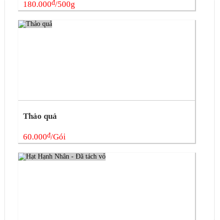
đ
180.000
/500g
Thảo quả
đ
60.000
/Gói