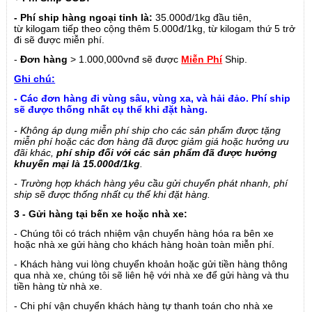
- Phí ship hàng ngoại tỉnh là:
35.000đ/1kg đầu tiên,
từ
kilogam
tiếp theo cộng thêm 5.000đ/1kg, từ
kilogam
thứ 5 trở
đi sẽ được miễn phí.
-
Đơn hàng
> 1.000,000vnđ sẽ được
Miễn Phí
Ship.
Ghi chú:
- Các đơn hàng đi vùng sâu, vùng xa, và hải đảo. Phí ship
sẽ được thống nhất cụ thể khi đặt hàng.
- Không áp dụng miễn phí ship cho các sản phẩm được tặng
miễn phí hoặc các đơn hàng đã được giảm giá hoặc hưởng ưu
đãi khác,
phí ship đối với các sản phẩm đã được hưởng
khuyến mại là 15.000đ/1kg
.
- Trường hợp khách hàng yêu cầu gửi chuyển phát nhanh, phí
ship sẽ được thống nhất cụ thể khi đặt hàng.
3 - Gửi hàng tại bến xe hoặc nhà xe:
- Chúng tôi có trách nhiệm vận chuyển hàng hóa ra bên xe
hoặc nhà xe gửi hàng cho khách hàng hoàn toàn miễn phí.
- Khách hàng vui lòng chuyển khoản hoặc gửi tiền hàng thông
qua nhà xe, chúng tôi sẽ liên hệ với nhà xe để gửi hàng và thu
tiền hàng từ nhà xe.
- Chi phí vận chuyển khách hàng tự thanh toán cho nhà xe