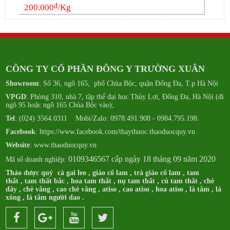
đ
200.000
/Kg
CÔNG TY CỔ PHẦN ĐÔNG Y TRƯỜNG XUÂN
Showroom
: Số 36, ngõ 165, phố Chùa Bộc, quận Đống Đa, T.p Hà Nội
VPGD
: Phòng 310, nhà 7, tập thể đại học Thủy Lợi, Đống Đa, Hà Nội (đi
ngõ 95 hoặc ngõ 165 Chùa Bộc vào);
Tel
: (024) 3564.0311 Mobi/Zalo: 0978.491.908 - 0984.795.198.
Facebook
:
https://www.facebook.com/thaythuoc.thaoduocquy.vn
Website
: www.thaoduocquy.vn
0109346567 cấp ngày 18 tháng 09 năm 2020
Mã số doanh nghiệp:
Thảo dược quý
:
cà gai leo
,
giảo cổ lam
,
trà giảo cổ lam
,
tam
thất
,
tam thất bắc
,
hoa tam thất
,
nụ tam thất
,
củ tam thất
,
chè
dây
,
chè vằng
,
cao chè vằng
,
atiso
,
cao atiso
,
hoa atiso
,
lá tắm
,
lá
xông
,
lá tắm người dao
.