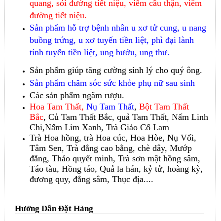
quang, sỏi đường tiết niệu, viễm cầu thận, viêm
đường tiết niệu.
Sản phẩm hỗ trợ bệnh nhân u xơ tử cung, u nang
buồng trứng, u xơ tuyến tiền liệt, phì đại lành
tính tuyến tiền liệt, ung bướu, ung thư.
Sản phẩm giúp tăng cường sinh lý cho quý ông.
Sản phẩm chăm sóc sức khỏe phụ nữ sau sinh
Các sản phẩm ngâm rượu.
Hoa Tam Thất,
Nụ Tam Thất
,
Bột Tam Thất
Bắc
,
Củ Tam Thất Bắc
,
quả Tam Thất,
Nấm Linh
Chi,
Nấm Lim Xanh,
Trà Giảo Cổ Lam
Trà Hoa hồng, trà Hoa cúc, Hoa Hòe, Nụ Vối,
Tâm Sen, Trà đắng cao bằng, chè dây, Mướp
đắng, Thảo quyết minh, Trà sơn mật hồng sâm,
Táo tàu, Hồng táo, Quả la hán, kỷ tử, hoàng kỳ,
đương quy, đẳng sâm, Thục địa....
Hướng Dẫn Đặt Hàng