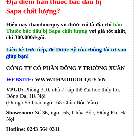
Địa điểm bán
thuốc bắc đầu bị
Sapa
chất lượng?
Hiện nay thaoduocquy.vn được coi là địa chỉ
bán
Thuốc bắc đầu bị Sapa chất lượng
với giá tốt nhất,
chỉ 300.000đ/gói.
Liên hệ trực tiếp, để Dược Sỹ của chúng tôi tư vấn
giúp bạn!
CÔNG TY CỔ PHẦN ĐÔNG Y TRƯỜNG XUÂN
WEBSITE:
WWW.THAODUOCQUY.VN
VPGD:
Phòng 310, nhà 7, tập thể đại học thủy lợi,
Đống Đa, Hà Nội
(Đi ngõ 95 hoặc ngõ 165 Chùa Bộc Vào)
Showroom:
Số 36, ngõ 165, Chùa Bộc, Đống Đa, Hà
Nội
Hotline: 0243 564 0311