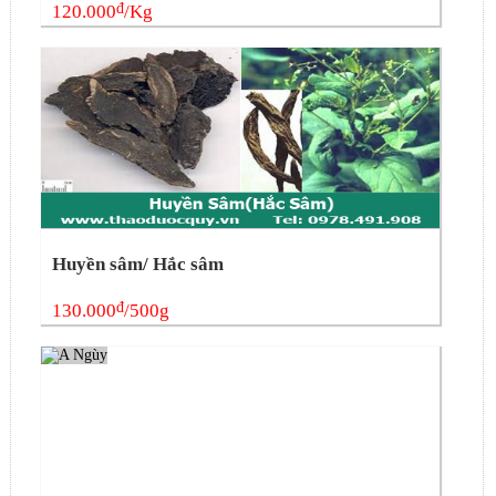
đ
120.000
/Kg
Huyền sâm/ Hắc sâm
đ
130.000
/500g