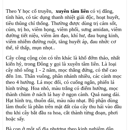
Theo Y học cổ truyền,
xuyên tâm liên
có vị đắng,
tính hàn, có tác dụng thanh nhiệt giải độc, hoạt huyết,
tiêu thũng chỉ thống. Thường được dùng trị cảm sốt,
cúm, trị ho, viêm họng, viêm phổi, sưng amidan, viêm
đường tiết niệu, viêm âm đạo, khí hư, đau bụng kinh,
viêm nhiễm đường ruột, tăng huyết áp, đau nhức cơ
thể, tê thấp, mụn nhọt..
Cây công cộng còn có tên khác là khổ đởm thảo, nhất
kiến hỷ, trong Đông y gọi là xuyên tâm liên. Là loại
cây nhỏ sống 1 - 2 năm, mọc thẳng đứng, có thể cao
đến 1m. Thân vuông, phân nhánh nhiều, các cành mọc
theo 4 hướng. Lá mọc đối, có cuống ngắn, phiến lá
hình trứng. Hoa nhỏ, màu trắng có điểm hường, mọc
thành chùm ở nách lá hay ở ngọn cành. Quả nang dài.
Hạt hình trụ, thuôn dài, màu nâu nhạt. Bộ phận dùng
làm thuốc là phần trên mặt đất của cây thu hái vào đầu
thu khi cây bắt đầu ra hoa, cắt thành từng đoạn, phơi
hoặc sấy.
Bà con ở một số địa phương theo kinh nghiệm dân