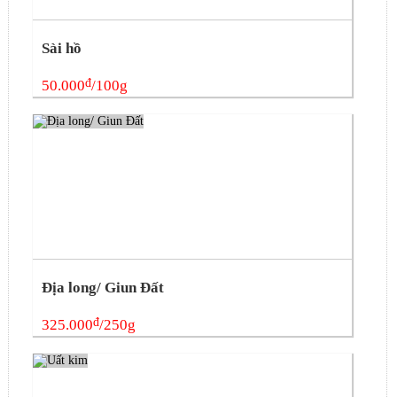
Sài hồ
đ
50.000
/100g
Địa long/ Giun Đất
đ
325.000
/250g