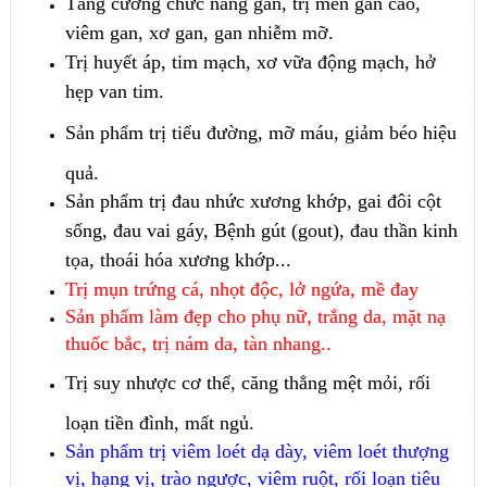
Tăng cường chức năng gan, trị men gan cao,
viêm gan, xơ gan, gan nhiễm mỡ.
Trị huyết áp, tim mạch, xơ vữa động mạch, hở
hẹp van tim.
Sản phẩm trị tiểu đường, mỡ máu, giảm béo hiệu
quả.
Sản phẩm trị đau nhức xương khớp, gai đôi cột
sống, đau vai gáy, Bệnh gút (gout), đau thần kinh
tọa, thoái hóa xương khớp...
Trị mụn trứng cá, nhọt độc, lở ngứa, mề đay
Sản phẩm làm đẹp cho phụ nữ, trắng da, mặt nạ
thuốc bắc, trị nám da, tàn nhang..
Trị suy nhược cơ thể, căng thẳng mệt mỏi, rối
loạn tiền đình, mất ngủ.
Sản phẩm trị viêm loét dạ dày, viêm loét thượng
vị, hạng vị, trào ngược, viêm ruột, rối loạn tiêu