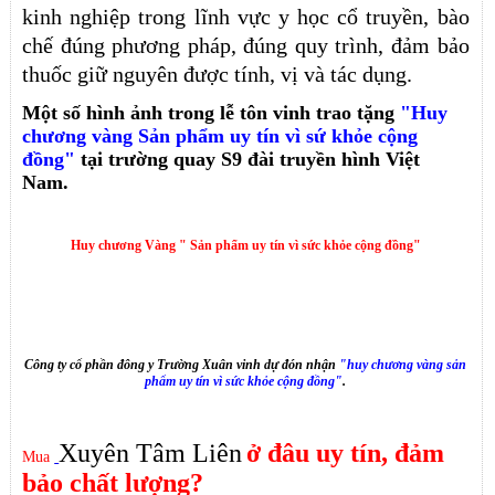
kinh nghiệp trong lĩnh vực y học cổ truyền, bào
chế đúng phương pháp, đúng quy trình, đảm bảo
thuốc giữ nguyên được tính, vị và tác dụng.
Một số hình ảnh trong lễ tôn vinh trao tặng
"Huy
chương vàng Sản phẩm uy tín vì sứ khỏe cộng
đồng"
tại trường quay S9 đài truyền hình Việt
Nam.
Huy chương Vàng " Sản phẩm uy tín vì sức khỏe cộng đồng"
Công ty cổ phần đông y Trường Xuân vinh dự đón nhận
"huy chương vàng sản
phẩm uy tín vì sức khỏe cộng đồng"
.
Xuyên Tâm Liên
ở đâu uy tín, đảm
Mua
bảo chất lượng?