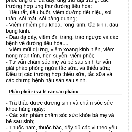
phổi, ung thư dạ dày, ung thư đại tràng, các
trường hợp ung thư đường tiêu hóa;
- Tiểu rắt, tiểu buốt, viêm đường tiết niệu, sỏi
thận, sỏi mật, sỏi bàng quang;
- Viêm nhiễm phụ khoa, rong kinh, tắc kinh, đau
bụng kinh;
- Đau dạ dày, viêm đại tràng, trào ngược và các
bệnh về đường tiêu hóa....
- Viêm mũi dị ứng, viêm xoang kinh niên, viêm
họng mạn tính, hen suyễn, viêm phổi;
- Tư vấn chăm sóc mẹ và bé sau sinh tư vấn
giải pháp phòng ngừa tắc sữa, và thiếu sữa;
Điều trị các trường hợp thiếu sữa, tắc sữa và
các chứng bệnh hậu sản sau sinh.
Phân phối sỉ và lẻ các sản phẩm:
- Trà thảo dược dưỡng sinh và chăm sóc sức
khỏe hàng ngày;
- Các sản phẩm chăm sóc sức khỏe bà mẹ và
bé sau sinh;
- Thuốc nam, thuốc bắc, đầy đủ các vị theo yêu