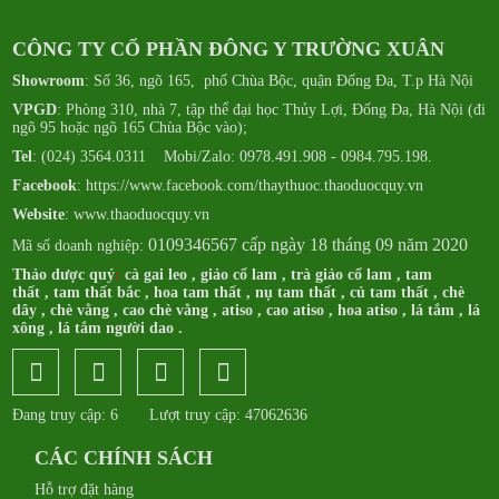
CÔNG TY CỔ PHẦN ĐÔNG Y TRƯỜNG XUÂN
Showroom
: Số 36, ngõ 165, phố Chùa Bộc, quận Đống Đa, T.p Hà Nội
VPGD
: Phòng 310, nhà 7, tập thể đại học Thủy Lợi, Đống Đa, Hà Nội (đi
ngõ 95 hoặc ngõ 165 Chùa Bộc vào);
Tel
: (024) 3564.0311 Mobi/Zalo: 0978.491.908 - 0984.795.198.
Facebook
:
https://www.facebook.com/thaythuoc.thaoduocquy.vn
Website
: www.thaoduocquy.vn
0109346567 cấp ngày 18 tháng 09 năm 2020
Mã số doanh nghiệp:
Thảo dược quý
:
cà gai leo
,
giảo cổ lam
,
trà giảo cổ lam
,
tam
thất
,
tam thất bắc
,
hoa tam thất
,
nụ tam thất
,
củ tam thất
,
chè
dây
,
chè vằng
,
cao chè vằng
,
atiso
,
cao atiso
,
hoa atiso
,
lá tắm
,
lá
xông
,
lá tắm người dao
.
Đang truy cập: 6
Lượt truy cập: 47062636
CÁC CHÍNH SÁCH
Hỗ trợ đặt hàng