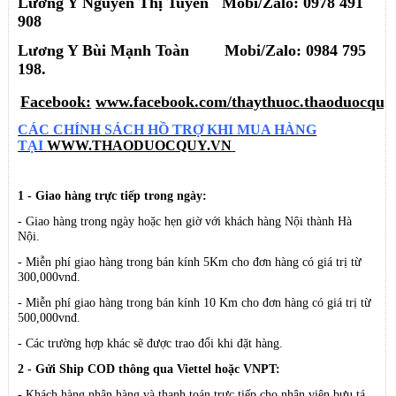
Lương Y Nguyễn Thị Tuyển Mobi/Zalo: 0978 491
908
Lương Y Bùi Mạnh Toàn
Mobi/Zalo:
0984 795
198.
Facebook:
www.facebook.com/thaythuoc.thaoduocquy
CÁC CHÍNH SÁCH HỒ TRỢ KHI MUA HÀNG
TẠI
WWW.THAODUOCQUY.VN
1 - Giao hàng trực tiếp trong ngày:
- Giao hàng trong ngày hoặc hẹn giờ với khách hàng Nội thành Hà
Nội.
- Miễn phí giao hàng trong bán kính 5Km cho đơn hàng có giá trị từ
300,000vnđ.
- Miễn phí giao hàng trong bán kính 10 Km cho đơn hàng có giá trị từ
500,000vnđ.
- Các trường hợp khác sẽ được trao đổi khi đặt hàng.
2 - Gửi Ship COD thông qua Viettel hoặc VNPT:
- Khách hàng nhận hàng và thanh toán trực tiếp cho nhân viên bưu tá.