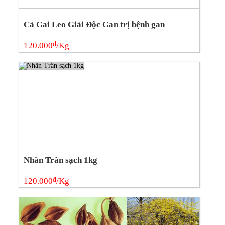
Cà Gai Leo Giải Độc Gan trị bệnh gan
đ
120.000
/Kg
Nhân Trần sạch 1kg
đ
120.000
/Kg