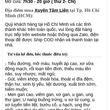
Mở cửa:
7h30 - 20 giờ ( thứ 2- CN)
Địa điểm mua
tại Tp. Hồ Chí
Xuyên Tâm Liên
Minh (HCM):
Quý khách hàng tại Hồ Chí Minh và các tỉnh
thành khác trên toàn quốc, vui lòng đặt hàng
trực tiếp trên website hoặc thông qua Zalo, điện
thoại để được Ship COD nhận và thanh toán tại
nhà.
Tư vấn kê đơn, bốc thuốc điều trị:
- Tiểu đường, mỡ máu, huyết áp cao, xơ vữa
động mạch, rối loạn tiền đình, thiếu máu lên
não, suy nhược, mất ngủ;
- Gút, viêm khớp, thoái hóa, thoát vị đĩa đệm,
thận hư, sinh lý yếu, liệt dương, xuất tinh sớm,
hiếm muộn;
- Men gan cao, viêm gan, xơ gan, u gan, ung
thư gan;
U nang buồng trứng, u xơ tử cung, u
xơ tuyến tiền liệt, bướu cổ, u hạch, ung thư