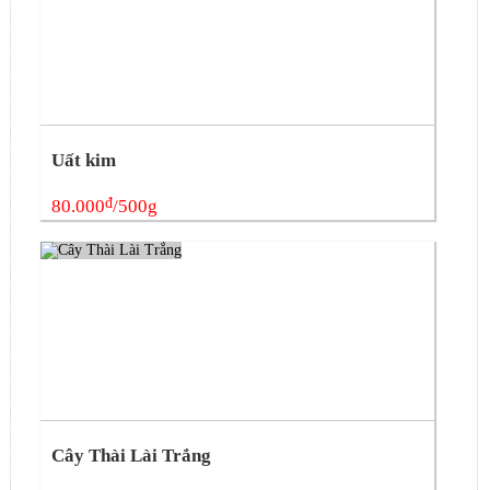
Uất kim
đ
80.000
/500g
Cây Thài Lài Trắng