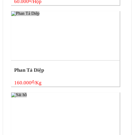
đ
60.000
/Hộp
Phan Tả Diệp
đ
160.000
/Kg