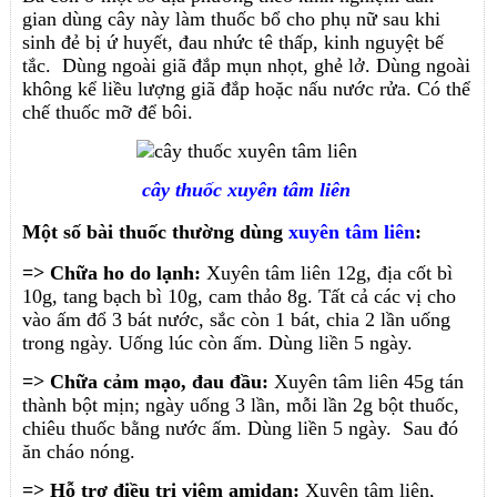
gian dùng cây này làm thuốc bổ cho phụ nữ sau khi
sinh đẻ bị ứ huyết, đau nhức tê thấp, kinh nguyệt bế
tắc. Dùng ngoài giã đắp mụn nhọt, ghẻ lở. Dùng ngoài
không kể liều lượng giã đắp hoặc nấu nước rửa. Có thể
chế thuốc mỡ để bôi.
cây thuốc xuyên tâm liên
Một số bài thuốc thường dùng
xuyên tâm liên
:
=> Chữa ho do lạnh:
Xuyên tâm liên 12g, địa cốt bì
10g, tang bạch bì 10g, cam thảo 8g. Tất cả các vị cho
vào ấm đổ 3 bát nước, sắc còn 1 bát, chia 2 lần uống
trong ngày. Uống lúc còn ấm. Dùng liền 5 ngày.
=> Chữa cảm mạo, đau đầu:
Xuyên tâm liên 45g tán
thành bột mịn; ngày uống 3 lần, mỗi lần 2g bột thuốc,
chiêu thuốc bằng nước ấm. Dùng liền 5 ngày. Sau đó
ăn cháo nóng.
=> Hỗ trợ điều trị viêm amidan:
Xuyên tâm liên,