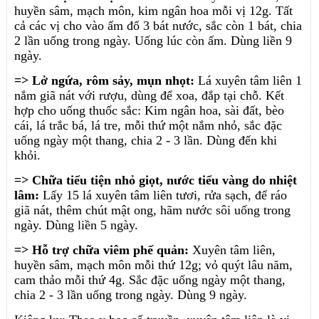
huyền sâm, mạch môn, kim ngân hoa mỗi vị 12g. Tất
cả các vị cho vào ấm đổ 3 bát nước, sắc còn 1 bát, chia
2 lần uống trong ngày. Uống lúc còn ấm. Dùng liền 9
ngày.
=> Lở ngứa, rôm sảy, mụn nhọt:
Lá xuyên tâm liên 1
nắm giã nát với rượu, dùng để xoa, đắp tại chỗ. Kết
hợp cho uống thuốc sắc: Kim ngân hoa, sài đất, bèo
cái, lá trắc bá, lá tre, mỗi thứ một nắm nhỏ, sắc đặc
uống ngày một thang, chia 2 - 3 lần. Dùng đến khi
khỏi.
=> Chữa tiểu tiện nhỏ giọt, nước tiểu vàng do nhiệt
lâm:
Lấy 15 lá xuyên tâm liên tươi, rửa sạch, để ráo
giã nát, thêm chút mật ong, hãm nước sôi uống trong
ngày. Dùng liền 5 ngày.
=> Hỗ trợ chữa viêm phế quản:
Xuyên tâm liên,
huyền sâm, mạch môn mỗi thứ 12g; vỏ quýt lâu năm,
cam thảo mỗi thứ 4g. Sắc đặc uống ngày một thang,
chia 2 - 3 lần uống trong ngày. Dùng 9 ngày.