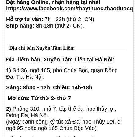
Đặt hàng Online, nhận hàng tại nhà!
https://www.facebook.com/thaythuoc.thaoduocqu
Hỗ trợ tư vấn:
7h - 22h (thứ 2- CN)
Ship hàng:
8h-18h (thứ 2- CN).
Địa chỉ bán Xuyên Tâm Liên:
Địa điểm bán
Xuyên Tâm Liên
tại Hà Nội:
1)
Số 36, ngõ 165
, phố Chùa Bộc, quận Đống
Đa, Tp. Hà Nội.
Sáng: 8h30 - 12h
Chiều: 14h-18h
Mở cửa: Từ thứ 2- thứ 7
2)
Phòng 310, nhà 7, tập thể đại học thủy lợi,
Đống Đa, Hà Nội.
(Ngay cạnh cổng ký túc xá Đại học Thủy Lợi, đi
ngõ 95 hoặc ngõ 165 Chùa Bộc Vào)