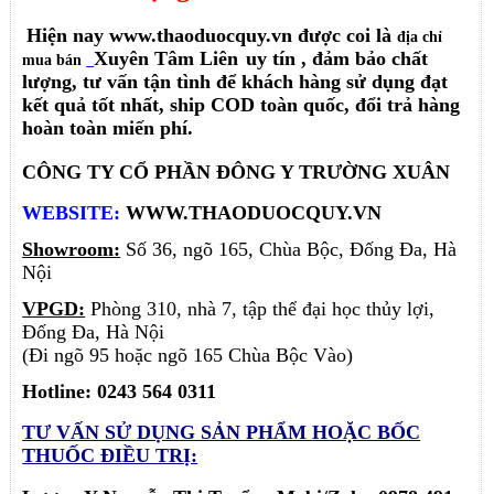
Hiện nay www.thaoduocquy.vn được coi là
địa chỉ
Xuyên Tâm Liên
uy
tín
, đảm bảo chất
mua bán
lượng, tư vấn tận tình để khách hàng sử dụng đạt
kết quả tốt nhất, ship COD toàn quốc, đổi trả hàng
hoàn toàn miến phí.
CÔNG TY CỔ PHẦN ĐÔNG Y TRƯỜNG XUÂN
WEBSITE:
WWW.THAODUOCQUY.VN
Showroom:
Số 36, ngõ 165, Chùa Bộc, Đống Đa, Hà
Nội
VPGD:
Phòng 310, nhà 7, tập thể đại học thủy lợi,
Đống Đa, Hà Nội
(Đi ngõ 95 hoặc ngõ 165 Chùa Bộc Vào)
Hotline: 0243 564 0311
TƯ VẤN SỬ DỤNG SẢN PHẨM
HOẶC BỐC
THUỐC ĐIỀU TRỊ: