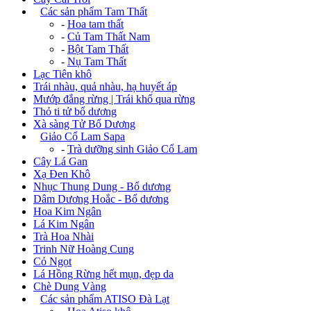
+
Các sản phẩm Tam Thất
-
Hoa tam thất
-
Củ Tam Thất Nam
-
Bột Tam Thất
-
Nụ Tam Thất
Lạc Tiên khô
Trái nhàu, quả nhàu, hạ huyết áp
Mướp đắng rừng | Trái khổ qua rừng
Thỏ ti tử bổ dương
Xà sàng Tử Bổ Dương
+
Giảo Cổ Lam Sapa
-
Trà dưỡng sinh Giảo Cổ Lam
Cây Lá Gan
Xạ Đen Khô
Nhục Thung Dung - Bổ dương
Dâm Dương Hoắc - Bổ dương
Hoa Kim Ngân
Lá Kim Ngân
Trà Hoa Nhài
Trinh Nữ Hoàng Cung
Cỏ Ngọt
Lá Hồng Rừng hết mụn, đẹp da
Chè Dung Vàng
+
Các sản phẩm ATISO Đà Lạt