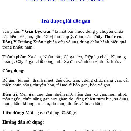
Trà dược giải độc gan
Sản phẩm
“ Giải Độc Gan”
là một bài thuốc đông y chuyên chữa
các bệnh về gan, gồm 12 vị thuốc quý, được các
Thầy Thuốc
của
Đông Y Trường Xuân
nghiên cứu và ứng dụng chữa bệnh hiệu quả
trong nhiều năm;
Thành phần:
Xạ đen, Nhân trần, Cà gai leo, Diệp hạ châu, Khương
hoàng, Cây lá gan, Bồ công anh, Xạ đen và nhiều vị thuốc khác;
Công dụng:
Bổ gan, lợi mật, thanh nhiệt, giải độc, tăng cường chức năng gan, cải
thiện chức năng chuyển hóa, tái tạo tế bào gan, bảo vệ gan;
Điều trị:
Men gan cao, gan nhiễm mỡ, viêm gan, xơ gan, mụn nhọt,
mẩn ngứa, chức năng gan suy giảm do uống nhiều rượu bia, sử dụng
thực phẩm không an toàn, do dùng thuốc và hóa chất;
Liều dùng:
Mỗi ngày sử dụng 30-50gr;
Hướng dẫn sử dụng: