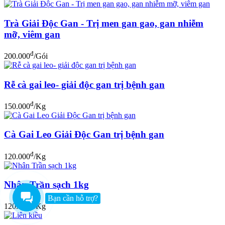
Trà Giải Độc Gan - Trị men gan gao, gan nhiễm
mỡ, viêm gan
đ
200.000
/Gói
Rễ cà gai leo- giải độc gan trị bệnh gan
đ
150.000
/Kg
Cà Gai Leo Giải Độc Gan trị bệnh gan
đ
120.000
/Kg
Nhân Trần sạch 1kg
Bạn cần hỗ trợ?
đ
120.000
/Kg