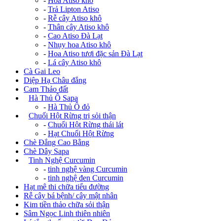
-
Hoa Atiso khô
-
Trả Lipton Atiso
-
Rễ cây Atiso khô
-
Thân cây Atiso khô
-
Cao Atiso Đà Lạt
-
Nhụy hoa Atiso khô
-
Hoa Atiso tươi đặc sản Đà Lạt
-
Lá cây Atiso khô
Cà Gai Leo
Diệp Hạ Châu đắng
Cam Thảo đất
+
Hà Thủ Ô Sapa
-
Hà Thủ Ô đỏ
+
Chuối Hột Rừng trị sỏi thận
-
Chuối Hột Rừng thái lát
-
Hạt Chuối Hột Rừng
Chè Đắng Cao Bằng
Chè Dây Sapa
+
Tinh Nghệ Curcumin
-
tinh nghệ vàng Curcumin
-
tinh nghệ đen Curcumin
Hạt mê thi chữa tiểu đường
Rễ cây bá bệnh/ cây mật nhân
Kim tiền thảo chữa sỏi thận
Sâm Ngọc Linh thiên nhiên