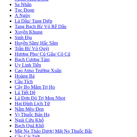
Sa Nhân
Tục Đoạn
A Ngùy
Lá Dâu/ Tang Diệp
Tang Bạch Bì/ Vỏ Rễ Dâu
Xuyên Khung
Sinh Địa
Huyền Sâm/ Hắc Sâm
Trần Bì/ Vỏ Quýt
Hương Phụ/ Củ Gấu/ Cỏ Cú
Bạch Cương Tàm
Uy Linh Tiên
Cao Atiso Trường Xuân
Hoàng Bá
Cầu Tích
Cây Bọ Mắm Trị Ho
Lá Tiết Dê
Lá Đơn Đỏ Trị Mụn Nhọt
Hạt Đình Lịch Tử
Nấm Mèo Đen
Vị Thuốc Bán Hạ
Ngải Cứu Khô
Bạch Quả Khô
Mặt Nạ Thảo Dược| Mặt Nạ Thuốc Bắc
Cây Cải Trời