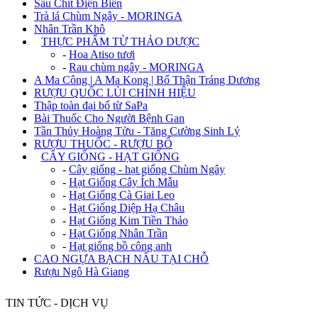
Sâu Chít Điện Biên
Trà lá Chùm Ngây - MORINGA
Nhân Trần Khô
+
THỰC PHẨM TỪ THẢO DƯỢC
-
Hoa Atiso tươi
-
Rau chùm ngây - MORINGA
A Ma Công | A Ma Kong | Bổ Thận Tráng Dương
RƯỢU QUỐC LỦI CHÍNH HIỆU
Thập toàn đại bổ từ SaPa
Bài Thuốc Cho Người Bệnh Gan
Tần Thủy Hoàng Tửu - Tăng Cường Sinh Lý
RƯỢU THUỐC - RƯỢU BỔ
+
CÂY GIỐNG - HẠT GIỐNG
-
Cây giống - hạt giống Chùm Ngây
-
Hạt Giống Cây Ích Mẫu
-
Hạt Giống Cà Giai Leo
-
Hạt Giống Diệp Hạ Châu
-
Hạt Giống Kim Tiền Thảo
-
Hạt Giống Nhân Trần
-
Hạt giống bồ công anh
CAO NGỰA BẠCH NẤU TẠI CHỖ
Rượu Ngô Hà Giang
TIN TỨC - DỊCH VỤ