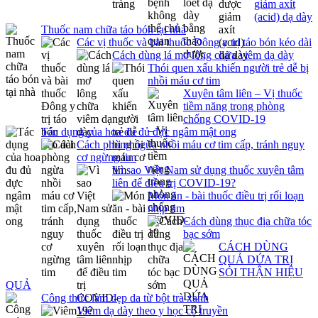
giảm axít
(acid) dạ dày
Thuốc nam chữa táo bón tại nhà
Các vị thuốc và bài thuốc Đông y trị táo bón kéo dài
Cách dùng lá mơ lông chữa viêm dạ dày
Thói quen xấu khiến người trẻ dễ bị
nhồi máu cơ tim
Xuyên tâm liên – Vị thuốc
tiềm năng trong phòng
chống COVID-19
Tác dụng của hoa đu đủ đực ngâm mật ong
Cách phòng ngừa nhồi máu cơ tim cấp, tránh nguy
cơ ngừng tim
Vì sao Việt Nam sử dụng thuốc xuyên tâm
liên để điều trị COVID-19?
Món ăn - bài thuốc điều trị rối loạn
nhịp tim
Cách dùng thục địa chữa tóc
bạc sớm
CÁCH DÙNG
QUẢ DỨA TRỊ
SỎI THẬN HIỆU
QUẢ
Công thức làm đẹp da từ bột trà xanh
Viêm dạ dày theo y học cổ truyền