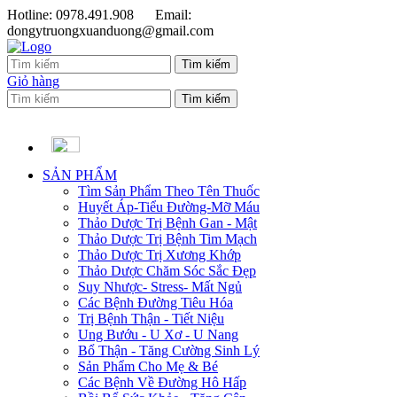
Hotline: 0978.491.908
Email:
dongytruongxuanduong@gmail.com
Giỏ hàng
SẢN PHẨM
Tìm Sản Phẩm Theo Tên Thuốc
Huyết Áp-Tiểu Đường-Mỡ Máu
Thảo Dược Trị Bệnh Gan - Mật
Thảo Dược Trị Bệnh Tim Mạch
Thảo Dược Trị Xương Khớp
Thảo Dược Chăm Sóc Sắc Đẹp
Suy Nhược- Stress- Mất Ngủ
Các Bệnh Đường Tiêu Hóa
Trị Bệnh Thận - Tiết Niệu
Ung Bướu - U Xơ - U Nang
Bổ Thận - Tăng Cường Sinh Lý
Sản Phẩm Cho Mẹ & Bé
Các Bệnh Về Đường Hô Hấp