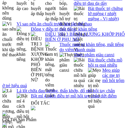
điều trị đau dạ dày
Bài thuốc trị chứng
lở miệng ( nhiệt
miệng - Vị nhiệt)
Vì sao nên ăn chuối trước khi tập thể thao
Đông y điều trị mất tiếng, khản tiếng
ĐIỀU TRỊ 3 BỆNH XƯƠNG KHỚP PHỔ
BIẾN Ở PHỤ NỮ
Thuốc nam trị khản tiếng, mất tiếng
do viêm thanh quản
Thực phẩm giàu canxi
Bài thuốc chữa mồ
hôi ra quá nhiều
Mẹo giúp
các mẹ trị
mồ hôi trộm
ở trẻ hiệu quả
Lá lốt chữa đau xương, thấp khớp, đổ mồ hôi tay chân
Bật mí 4 cách điều trị mồ hôi tay chân dứt điểm
ĐỐI TÁC
Chi Tiết Sản Phẩm