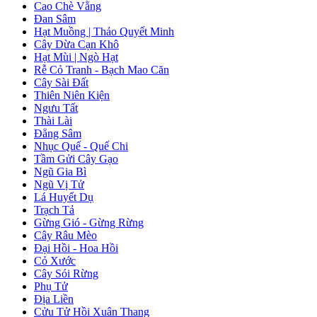
Cao Chè Vằng
Đan Sâm
Hạt Muồng | Thảo Quyết Minh
Cây Dừa Cạn Khô
Hạt Mùi | Ngò Hạt
Rễ Cỏ Tranh - Bạch Mao Căn
Cây Sài Đất
Thiên Niên Kiện
Ngưu Tất
Thài Lài
Đẳng Sâm
Nhục Quế - Quế Chi
Tầm Gửi Cây Gạo
Ngũ Gia Bì
Ngũ Vị Tử
Lá Huyết Dụ
Trạch Tả
Gừng Gió - Gừng Rừng
Cây Râu Mèo
Đại Hồi - Hoa Hồi
Cỏ Xước
Cây Sói Rừng
Phụ Tử
Địa Liền
Cửu Tử Hồi Xuân Thang