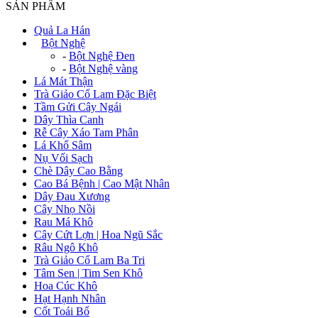
SẢN PHẨM
Quả La Hán
+
Bột Nghệ
-
Bột Nghệ Đen
-
Bột Nghệ vàng
Lá Mát Thận
Trà Giảo Cổ Lam Đặc Biệt
Tầm Gửi Cây Ngái
Dây Thìa Canh
Rễ Cây Xáo Tam Phân
Lá Khổ Sâm
Nụ Vối Sạch
Chè Dây Cao Bằng
Cao Bá Bệnh | Cao Mật Nhân
Dây Đau Xương
Cây Nhọ Nồi
Rau Má Khô
Cây Cứt Lợn | Hoa Ngũ Sắc
Râu Ngô Khô
Trà Giảo Cổ Lam Ba Tri
Tâm Sen | Tim Sen Khô
Hoa Cúc Khô
Hạt Hạnh Nhân
Cốt Toái Bổ