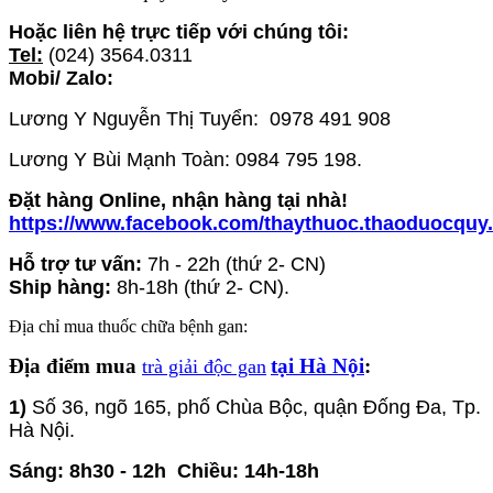
Hoặc liên hệ trực tiếp với chúng tôi:
Tel:
(024) 3564.0311
Mobi/ Zalo:
Lương Y Nguyễn Thị Tuyển: 0978 491 908
Lương Y Bùi Mạnh Toàn: 0984 795 198.
Đặt hàng Online, nhận hàng tại nhà!
https://www.facebook.com/thaythuoc.thaoduocquy
Hỗ trợ tư vấn:
7h - 22h (thứ 2- CN)
Ship hàng:
8h-18h (thứ 2- CN).
Địa chỉ mua thuốc chữa bệnh gan:
Địa điểm mua
tại Hà Nội
:
trà giải độc gan
1)
Số 36, ngõ 165
, phố Chùa Bộc, quận Đống Đa, Tp.
Hà Nội.
Sáng: 8h30 - 12h
Chiều: 14h-18h