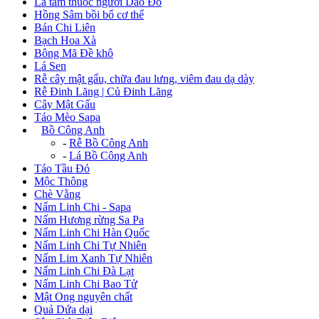
Lá tắm thuốc người Dao Đỏ
Hồng Sâm bồi bổ cơ thể
Bán Chi Liên
Bạch Hoa Xà
Bông Mã Đề khô
Lá Sen
Rễ cây mật gấu, chữa đau lưng, viêm đau dạ dày
Rễ Đinh Lăng | Củ Đinh Lăng
Cây Mật Gấu
Táo Mèo Sapa
+
Bồ Công Anh
-
Rễ Bồ Công Anh
-
Lá Bồ Công Anh
Táo Tầu Đỏ
Mộc Thông
Chè Vằng
Nấm Linh Chi - Sapa
Nấm Hương rừng Sa Pa
Nấm Linh Chi Hàn Quốc
Nấm Linh Chi Tự Nhiên
Nấm Lim Xanh Tự Nhiên
Nấm Linh Chi Đà Lạt
Nấm Linh Chi Bao Tử
Mật Ong nguyên chất
Quả Dứa dại