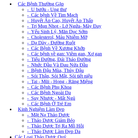
+
Các Bệnh Thường Gặp
- U bướu - Ung thư
- Các bệnh Về Tim Mạch
- Huyết Áp Cao, Huyết Áp Thấp
- Trị Mụn Nhọt - Lở Ngứa- Mày Đay
- Yếu Sinh Lý, Mãn Dục Sớm
- Cholesterol, Máu Nhiễm Mỡ
- Dạ Dày - Đường Ruột
- Các Bệnh Về Xương Khớp
- Các bệnh về gan: Viêm gan, Xơ gan
- Tiểu Đường, Đái Tháo Đường
- Nhức Đầu Và Đau Nửa Đầu
- Bệnh Đậu Mùa, Thủy Đậu
- Sỏi Thận, Sỏi Mật, Sỏi tiết niệu
- Tai - Mũi - Họng - Răng Miệng
- Các Bệnh Phụ Khoa
- Các Bệnh Ngoài Da
- Suy Nhược - Mất Ngủ
- Các Bệnh Ở Trẻ Em
+
Kinh Nghiệm Làm Đẹp
- Mặt Nạ Thảo Dược
- Thảo Dược Giảm Béo
- Thảo Dược Trị Ra Mồ Hôi
- Thảo Dược Làm Đẹp Da
Các Loại Thảo Dược Quý