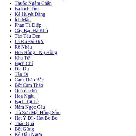
Thuốc Ngâm Chân
Ba kích Tím
Kê Huyết Đằng
Ích Mẫu
Phan Tả Diệp
Cây Bạc Hà Khô
Táo Tầu Đen
Lá Đu Đủ Đực
Rễ Nhàu
Hoa Hồng - Nụ Hồng
Kha Tử
Bạch Chỉ
Địa Du
Tân Di
Cam Thảo Bắc
Bột Cam Thảo
Quả óc chó
Hoa Ngâu
Bạch Tật Lê
Nấm Ngọc Cẩu
Trà Sơn Mật Hồng Sâm
Hạt Ý Dĩ - Hạt Bo Bo
Thảo Quả
Bột Gừng
Ké Đầu Ngựa