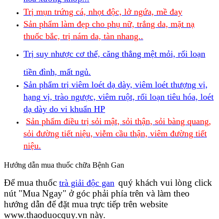
Trị mụn trứng cá, nhọt độc, lở ngứa, mề đay
Sản phẩm làm đẹp cho phụ nữ, trắng da, mặt nạ
thuốc bắc, trị nám da, tàn nhang..
Trị suy nhược cơ thể, căng thẳng mệt mỏi, rối loạn
tiền đình, mất ngủ.
Sản phẩm trị viêm loét dạ dày, viêm loét thượng vị,
hạng vị, trào ngược, viêm ruột, rối loạn tiêu hóa, loét
dạ dày do vi khuẩn HP
Sản phẩm điều trị sỏi mật, sỏi thận, sỏi bàng quang,
sỏi đường tiết niệu, viễm cầu thận, viêm đường tiết
niệu.
Hướng dẫn mua thuốc chữa Bệnh Gan
Để mua thuốc
quý khách vui lòng click
trà giải độc gan
nút "Mua Ngay" ở góc phải phía trên và làm theo
hướng dẫn để đặt mua trực tiếp trên website
www.thaoduocquy.vn này.