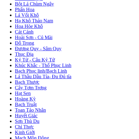
Bột Lá Chùm Ngây
Phấn Hoa
Lá Vối Khô
Hạ Khô Thảo Nam
Hoa Hòe Khô
Cát Cánh
Hoài Sơn - Củ Mài
Đỗ Trọng
Đương Quy - Sâm Quy
Thục Địa
Kỷ Tử - Câu Kỷ Tử
Khúc Khắc - Thổ Phục Linh
Bạch Phục linh/Bạch Linh
Lá Thầu Dầu Tía- Đu Đủ tía
Bạch Thược
Cây Tơm Trơng
Hạt Sen
Hoàng Kỳ
Bạch Truật
Toan Táo Nhân
Huyết Giác
Sơn Thù Du
Chỉ Thực
Kinh Giới
Mạch Môn Đông