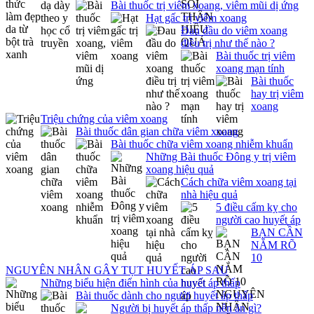
Bài thuốc trị viêm xoang, viêm mũi dị ứng
Hạt gấc trị viêm xoang
Đau đầu do viêm xoang
điều trị như thế nào ?
Bài thuốc trị viêm
xoang mạn tính
Bài thuốc
hay trị viêm
xoang
Triệu chứng của viêm xoang
Bài thuốc dân gian chữa viêm xoang
Bài thuốc chữa viêm xoang nhiễm khuẩn
Những Bài thuốc Đông y trị viêm
xoang hiệu quả
Cách chữa viêm xoang tại
nhà hiệu quả
5 điều cấm kỵ cho
người cao huyết áp
BẠN CẦN
NẮM RÕ
10
NGUYÊN NHÂN GÂY TỤT HUYẾT ÁP SAU
Những biểu hiện điển hình của huyết áp thấp
Bài thuốc dành cho người huyết áp thấp
Người bị huyết áp thấp nên ăn gì?