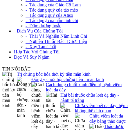
- Tác dụng của Giảo Cổ Lam
- Tác dụng quý của táo mèo
- Tác dụng quý của Atiso
- Tác dụng của nấm linh chi
- Dâm dương hoắc
+
Dịch Vụ Của Chúng Tôi
- Thái Và Nghiền Nấm Linh Chi
- Nghiền Thuốc Bắc- Dược Liệu
- Xay Tam Thất
Hợp Tác Với Chúng Tôi
Đọc Và Suy Ngẫm
TIN NỔI BẬT
Trị chứng bốc hỏa thời kỳ tiền mãn kinh
Đông y chữa hội chứng tiền - mãn kinh
Cách dùng chuối xanh điều trị bệnh viêm
loét dạ dày
Hai bài thuốc chữa loét dạ dày -
hành tá tràng
Chữa viêm loét dạ dày: bệnh
không thể chủ quan
Chữa viêm loét dạ
dày bằng thảo dược
Thảo dược