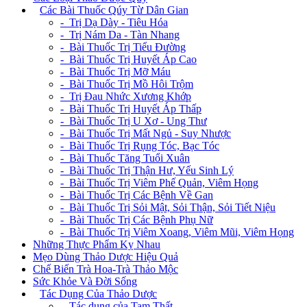
+
Các Bài Thuốc Qúy Từ Dân Gian
- Trị Dạ Dày - Tiêu Hóa
- Trị Nám Da - Tàn Nhang
- Bài Thuốc Trị Tiểu Đường
- Bài Thuốc Trị Huyết Áp Cao
- Bài Thuốc Trị Mỡ Máu
- Bài Thuốc Trị Mồ Hôi Trộm
- Trị Đau Nhức Xương Khớp
- Bài Thuốc Trị Huyết Áp Thấp
- Bài Thuốc Trị U Xơ - Ung Thư
- Bài Thuốc Trị Mất Ngủ - Suy Nhược
- Bài Thuốc Trị Rụng Tóc, Bạc Tóc
- Bài Thuốc Tăng Tuổi Xuân
- Bài Thuốc Trị Thận Hư, Yếu Sinh Lý
- Bài Thuốc Trị Viêm Phế Quản, Viêm Họng
- Bài Thuốc Trị Các Bệnh Về Gan
- Bài Thuốc Trị Sỏi Mật, Sỏi Thận, Sỏi Tiết Niệu
- Bài Thuốc Trị Các Bệnh Phụ Nữ
- Bài Thuốc Trị Viêm Xoang, Viêm Mũi, Viêm Họng
Những Thực Phẩm Kỵ Nhau
Mẹo Dùng Thảo Dược Hiệu Quả
Chế Biến Trà Hoa-Trà Thảo Mộc
Sức Khỏe Và Đời Sống
+
Tác Dụng Của Thảo Dược
- Tác dụng của Tam Thất