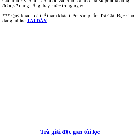
Cho thuốc vào nồi, đổ nước vào đun sôi nhỏ lửa 30 phút là dùng
được,sử dụng uống thay nước trong ngày;
***
Quý khách có thể tham khảo thêm sản phẩm Trà Giải Độc Gan
dạng túi lọc
TẠI ĐÂY
Trà giải độc gan túi lọc