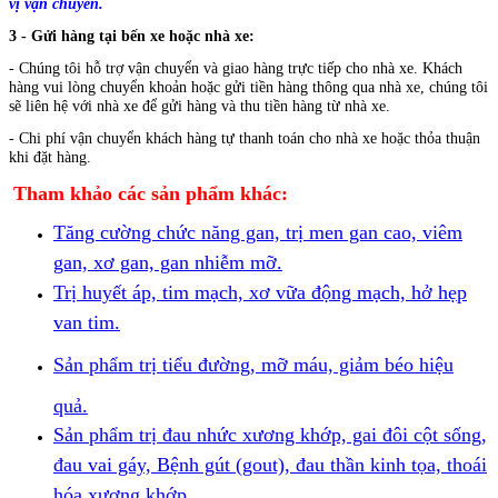
vị vận chuyển.
3 - Gửi hàng tại bến xe hoặc nhà xe:
- Chúng tôi hỗ trợ vận chuyển và giao hàng trực tiếp cho nhà xe.
Khách
hàng vui lòng chuyển khoản hoặc gửi tiền hàng thông qua nhà xe, chúng tôi
sẽ liên hệ với nhà xe để gửi hàng và thu tiền hàng từ nhà xe.
- Chi phí vận chuyển khách hàng tự thanh toán cho nhà xe hoặc thỏa thuận
khi đặt hàng.
Tham khảo các sản phẩm khác:
Tăng cường chức năng gan, trị men gan cao, viêm
gan, xơ gan, gan nhiễm mỡ.
Trị huyết áp, tim mạch, xơ vữa động mạch, hở hẹp
van tim.
Sản phẩm trị tiểu đường, mỡ máu, giảm béo hiệu
quả.
Sản phẩm trị đau nhức xương khớp, gai đôi cột sống,
đau vai gáy, Bệnh gút (gout), đau thần kinh tọa, thoái
hóa xương khớp...