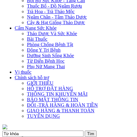
Bồi Bổ Sức Khỏe - Tăng Cân
Thuốc Bổ - Đồ Ngâm Rượu
Trà Hoa - Trà Thảo Mộc
Ngâm Chân - Tắm Thảo Dược
Cây & Hạt Giống Thảo Dược
Cẩm Nang Sức Khỏe
Thảo Dược Và Sức Khỏe
Bài Thuốc
Phòng Chống Bệnh Tật
Đông Y Trị Bệnh
Dưỡng Sinh Sống Khỏe
Từ Điển Bệnh Học
Phụ Nữ Mang Thai
Vị thuốc
Chính sách hỗ trợ
GIỚI THIỆU
HỖ TRỢ ĐẶT HÀNG
THÔNG TIN KHUYẾN MÃI
BẢO MẬT THÔNG TIN
ĐỔI -TRẢ HÀNG & HOÀN TIỀN
GIAO HÀNG & THANH TOÁN
TUYỂN DỤNG