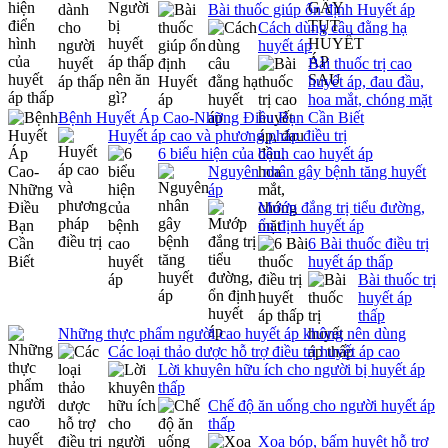
Bài thuốc giúp ổn định Huyết áp
Cách dùng câu đằng hạ
huyết áp
Bài thuốc trị cao
huyết áp, đau đầu,
hoa mắt, chóng mặt
Bệnh Huyết Áp Cao-Những Điều Bạn Cần Biết
Huyết áp cao và phương pháp điều trị
6 biểu hiện của bệnh cao huyết áp
Nguyên nhân gây bệnh tăng huyết
áp
Mướp đắng trị tiểu đường,
ổn định huyết áp
6 Bài thuốc điều trị
huyết áp thấp
Bài thuốc trị
huyết áp
thấp
Những thực phẩm người cao huyết áp không nên dùng
Các loại thảo dược hỗ trợ điều trị huyết áp cao
Lời khuyên hữu ích cho người bị huyết áp
thấp
Chế độ ăn uống cho người huyết áp
thấp
Xoa bóp, bấm huyệt hỗ trợ