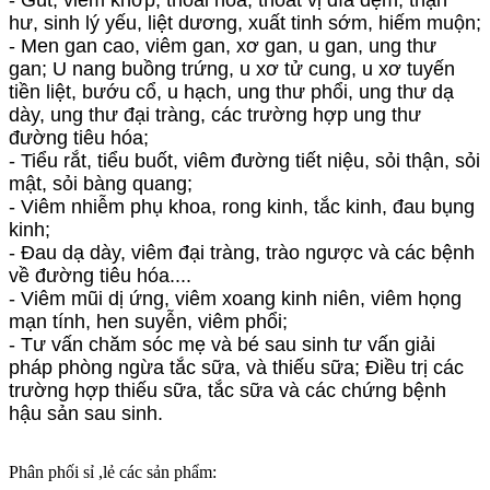
- Gút, viêm khớp, thoái hóa, thoát vị đĩa đệm, thận
hư, sinh lý yếu, liệt dương, xuất tinh sớm, hiếm muộn;
- Men gan cao, viêm gan, xơ gan, u gan, ung thư
gan;
U nang buồng trứng, u xơ tử cung, u xơ tuyến
tiền liệt, bướu cổ, u hạch, ung thư phổi, ung thư dạ
dày, ung thư đại tràng, các trường hợp ung thư
đường tiêu hóa;
- Tiểu rắt, tiểu buốt, viêm đường tiết niệu, sỏi thận, sỏi
mật, sỏi bàng quang;
- Viêm nhiễm phụ khoa, rong kinh, tắc kinh, đau bụng
kinh;
- Đau dạ dày, viêm đại tràng, trào ngược và các bệnh
về đường tiêu hóa....
- Viêm mũi dị ứng, viêm xoang kinh niên, viêm họng
mạn tính, hen suyễn, viêm phổi;
- Tư vấn chăm sóc mẹ và bé sau sinh tư vấn giải
pháp phòng ngừa tắc sữa, và thiếu sữa; Điều trị các
trường hợp thiếu sữa, tắc sữa và các chứng bệnh
hậu sản sau sinh.
Phân phối sỉ ,lẻ các sản phẩm: