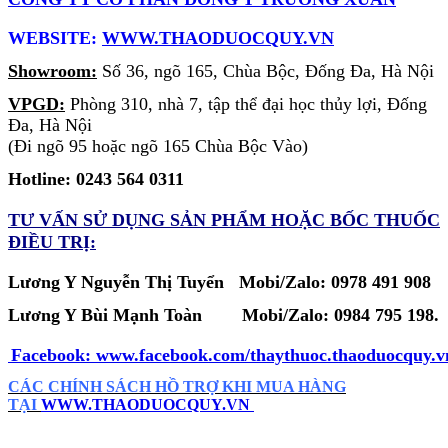
WEBSITE:
WWW.THAODUOCQUY.VN
Showroom:
Số 36, ngõ 165, Chùa Bộc, Đống Đa, Hà Nội
VPGD:
Phòng 310, nhà 7, tập thể đại học thủy lợi, Đống
Đa, Hà Nội
(Đi ngõ 95 hoặc ngõ 165 Chùa Bộc Vào)
Hotline: 0243 564 0311
TƯ VẤN SỬ DỤNG SẢN PHẨM
HOẶC BỐC THUỐC
ĐIỀU TRỊ:
Lương Y Nguyễn Thị Tuyển Mobi/Zalo: 0978 491 908
Lương Y Bùi Mạnh Toàn
Mobi/Zalo:
0984 795 198.
Facebook:
www.facebook.com/thaythuoc.thaoduocquy.v
CÁC CHÍNH SÁCH HỒ TRỢ KHI MUA HÀNG
TẠI
WWW.THAODUOCQUY.VN