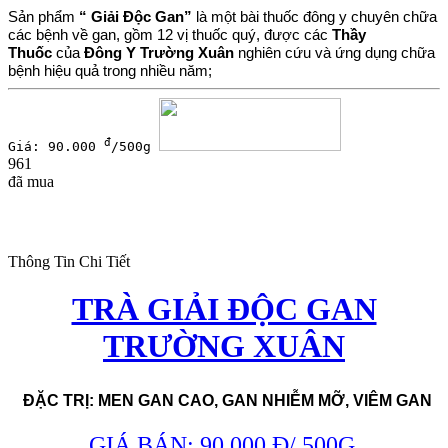
Sản phẩm
“ Giải Độc Gan”
là một bài thuốc đông y chuyên chữa
các bệnh về gan, gồm 12 vị thuốc quý, được các
Thầy
Thuốc
của
Đông Y Trường Xuân
nghiên cứu và ứng dụng chữa
bệnh hiệu quả trong nhiều năm;
đ
Giá: 90.000
/500g
961
đã mua
Thông Tin Chi Tiết
TRÀ GIẢI ĐỘC GAN
TRƯỜNG XUÂN
ĐẶC TRỊ: MEN GAN CAO, GAN NHIỄM MỠ, VIÊM GAN
GIÁ BÁN: 90.000 Đ/ 500G