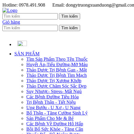
Hotline: 0978.491.908
Email: dongytruongxuanduong@gmail.co
Giỏ hàng
SẢN PHẨM
Tìm Sản Phẩm Theo Tên Thuốc
Huyết Áp-Tiểu Đường-Mỡ Máu
Thảo Dược Trị Bệnh Gan - Mật
Thảo Dược Trị Bệnh Tim Mạch
Thảo Dược Trị Xương Khớp
Thảo Dược Chăm Sóc Sắc Đẹp
Suy Nhược- Stress- Mất Ngủ
Các Bệnh Đường Tiêu Hóa
Trị Bệnh Thận - Tiết Niệu
Ung Bướu - U Xơ - U Nang
Bổ Thận - Tăng Cường Sinh Lý
Sản Phẩm Cho Mẹ & Bé
Các Bệnh Về Đường Hô Hấp
Bồi Bổ Sức Khỏe - Tăng Cân