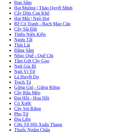
Đan Sâm
Hạt Muồng | Thảo Quyết Minh
Cây Dừa Cạn Khô
Hạt Mùi | Ngò Hạt
Rễ Cỏ Tranh - Bạch Mao Căn
Cây Sài Đất
Thiên Niên Kiện
Ngưu Tất
Thài Lài
Đẳng Sâm
Nhục Quế - Quế Chi
Tầm Gửi Cây Gạo
Ngũ Gia Bì
Ngũ Vị Tử
Lá Huyết Dụ
Trạch Tả
Gừng Gió - Gừng Rừng
Cây Râu Mèo
Đại Hồi - Hoa Hồi
Cỏ Xước
Cây Sói Rừng
Phụ Tử
Địa Liền
Cửu Tử Hồi Xuân Thang
Thuốc Ngâm Chân