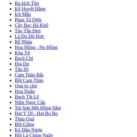
Ba kích Tím
Kê Huyết Đằng
Ích Mẫu
Phan Tả Diệp
Cây Bạc Hà Khô
Táo Tầu Đen
Lá Đu Đủ Đực
Rễ Nhàu
Hoa Hồng - Nụ Hồng
Kha Tử
Bạch Chỉ
Địa Du
Tân Di
Cam Thảo Bắc
Bột Cam Thảo
Quả óc chó
Hoa Ngâu
Bạch Tật Lê
Nấm Ngọc Cẩu
Trà Sơn Mật Hồng Sâm
Hạt Ý Dĩ - Hạt Bo Bo
Thảo Quả
Bột Gừng
Ké Đầu Ngựa
Bột Lá Chùm Ngây