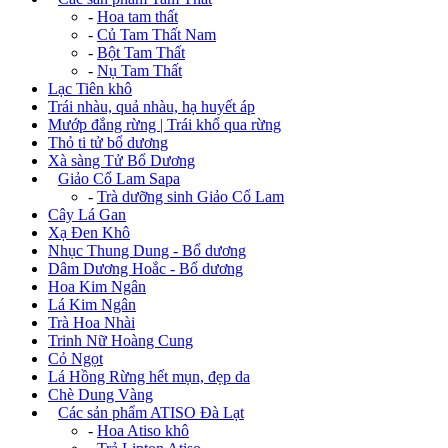
-
Hoa tam thất
-
Củ Tam Thất Nam
-
Bột Tam Thất
-
Nụ Tam Thất
Lạc Tiên khô
Trái nhàu, quả nhàu, hạ huyết áp
Mướp đắng rừng | Trái khổ qua rừng
Thỏ ti tử bổ dương
Xà sàng Tử Bổ Dương
+
Giảo Cổ Lam Sapa
-
Trà dưỡng sinh Giảo Cổ Lam
Cây Lá Gan
Xạ Đen Khô
Nhục Thung Dung - Bổ dương
Dâm Dương Hoắc - Bổ dương
Hoa Kim Ngân
Lá Kim Ngân
Trà Hoa Nhài
Trinh Nữ Hoàng Cung
Cỏ Ngọt
Lá Hồng Rừng hết mụn, đẹp da
Chè Dung Vàng
+
Các sản phẩm ATISO Đà Lạt
-
Hoa Atiso khô