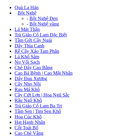
Quả La Hán
+
Bột Nghệ
-
Bột Nghệ Đen
-
Bột Nghệ vàng
Lá Mát Thận
Trà Giảo Cổ Lam Đặc Biệt
Tầm Gửi Cây Ngái
Dây Thìa Canh
Rễ Cây Xáo Tam Phân
Lá Khổ Sâm
Nụ Vối Sạch
Chè Dây Cao Bằng
Cao Bá Bệnh | Cao Mật Nhân
Dây Đau Xương
Cây Nhọ Nồi
Rau Má Khô
Cây Cứt Lợn | Hoa Ngũ Sắc
Râu Ngô Khô
Trà Giảo Cổ Lam Ba Tri
Tâm Sen | Tim Sen Khô
Hoa Cúc Khô
Hạt Hạnh Nhân
Cốt Toái Bổ
Cao Chè Vằng