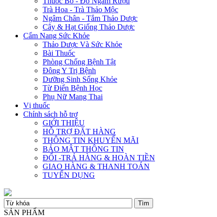
Thuốc Bổ - Đồ Ngâm Rượu
Trà Hoa - Trà Thảo Mộc
Ngâm Chân - Tắm Thảo Dược
Cây & Hạt Giống Thảo Dược
Cẩm Nang Sức Khỏe
Thảo Dược Và Sức Khỏe
Bài Thuốc
Phòng Chống Bệnh Tật
Đông Y Trị Bệnh
Dưỡng Sinh Sống Khỏe
Từ Điển Bệnh Học
Phụ Nữ Mang Thai
Vị thuốc
Chính sách hỗ trợ
GIỚI THIỆU
HỖ TRỢ ĐẶT HÀNG
THÔNG TIN KHUYẾN MÃI
BẢO MẬT THÔNG TIN
ĐỔI -TRẢ HÀNG & HOÀN TIỀN
GIAO HÀNG & THANH TOÁN
TUYỂN DỤNG
SẢN PHẨM