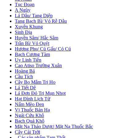
Tục Đoạn
A Ngùy
Lá Dâu/ Tang Diệp
Tang Bạch Bì/ Vỏ Rễ Dâu
Xuyên Khung
Sinh Địa
Huyền Sâm/ Hắc Sâm
Trần Bì/ Vỏ Quýt
Hương Phụ/ Củ Gấu/ Cỏ Cú
Bạch Cương Tàm
Uy Linh Tiên
Cao Atiso Trường Xuân
Hoàng Bá
Cầu Tích
Cây Bọ Mắm Trị Ho
Lá Tiết Dê
Lá Đơn Đỏ Trị Mụn Nhọt
Hạt Đình Lịch Tử
Nấm Mèo Đen
Vị Thuốc Bán Hạ
Ngải Cứu Khô
Bạch Quả Khô
Mặt Nạ Thảo Dược| Mặt Nạ Thuốc Bắc
Cây Cải Trời
+
Các sản phẩm Tam Thất