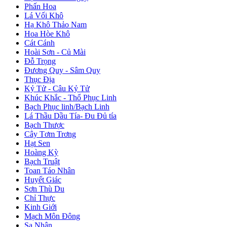
Phấn Hoa
Lá Vối Khô
Hạ Khô Thảo Nam
Hoa Hòe Khô
Cát Cánh
Hoài Sơn - Củ Mài
Đỗ Trọng
Đương Quy - Sâm Quy
Thục Địa
Kỷ Tử - Câu Kỷ Tử
Khúc Khắc - Thổ Phục Linh
Bạch Phục linh/Bạch Linh
Lá Thầu Dầu Tía- Đu Đủ tía
Bạch Thược
Cây Tơm Trơng
Hạt Sen
Hoàng Kỳ
Bạch Truật
Toan Táo Nhân
Huyết Giác
Sơn Thù Du
Chỉ Thực
Kinh Giới
Mạch Môn Đông
Sa Nhân