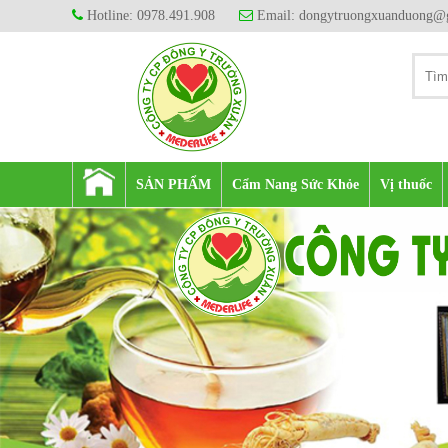
Hotline: 0978.491.908
Email: dongytruongxuanduong@
SẢN PHẨM
Cẩm Nang Sức Khỏe
Vị thuốc