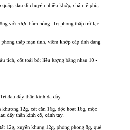
o quắp, đau di chuyển nhiều khớp, chân tê phù,
uống với rượu hâm nóng. Trị phong thấp trở lạc
rị phong thấp mạn tính, viêm khớp cấp tính đang
cẩu tích, cốt toái bổ; liều lượng bằng nhau 10 -
 Trị đau dây thần kinh dạ dày.
nh khương 12g, cát căn 16g, độc hoạt 16g, mộc
au dây thần kinh cổ, cánh tay.
u tất 12g, xuyên khung 12g, phòng phong 8g, quế