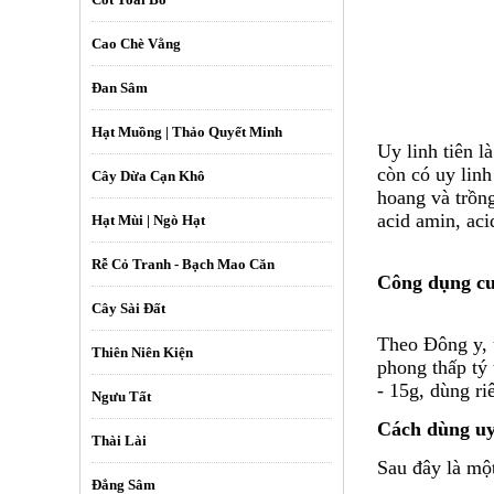
Cao Chè Vằng
Đan Sâm
Hạt Muồng | Thảo Quyết Minh
Uy linh tiên
là
còn có uy lin
Cây Dừa Cạn Khô
hoang và trồng
acid amin, aci
Hạt Mùi | Ngò Hạt
Rễ Cỏ Tranh - Bạch Mao Căn
Công dụng cuả
Cây Sài Đất
Theo Đông y,
Thiên Niên Kiện
phong thấp tý 
- 15g, dùng ri
Ngưu Tất
Cách dùng uy 
Thài Lài
Sau đây là một
Đẳng Sâm