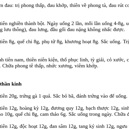
 đau: trị phong thấp, đau khớp, thiên về phong tà, đau rút c
 tiên nghiền thành bột. Ngày uống 2 lần, mỗi lần uống 4-8g, 
ng lưu thông), đau lưng, đầu gối đau nặng không nhấc được.
 tiên 8g, quế chi 8g, phụ tử 8g, khương hoạt 8g. Sắc uống. T
nh tiên nam, thiên niên kiện, thổ phục linh, tỳ giải, cỏ xước, 
. Chữa phong tê thấp, nhức xương, viêm khớp.
 thần kinh
 tiên 20g, trứng gà 1 quả. Sắc bỏ bã, đánh trứng vào để uống.
h tiên 12g, hoàng kỳ 12g, đương quy 12g, bạch thược 12g, si
áo 10g, quế chi 8g, cam thảo 6g. Sắc uống trong ngày. Chữa đ
 tiên 12g, độc hoạt 12g, đan sâm 12g, tang ký sinh 12g, ngư