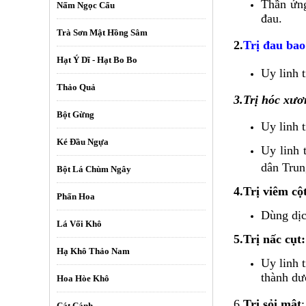
Thần ứng
Nấm Ngọc Cẩu
đau.
Trà Sơn Mật Hồng Sâm
2.
Trị đau bao
Hạt Ý Dĩ - Hạt Bo Bo
Uy linh 
Thảo Quả
3.Trị hóc xươ
Bột Gừng
Uy linh 
Ké Đầu Ngựa
Uy linh 
dân Trun
Bột Lá Chùm Ngây
4.Trị viêm cộ
Phấn Hoa
Dùng dịc
Lá Vối Khô
5.Trị nấc cụt:
Hạ Khô Thảo Nam
Uy linh 
thành dư
Hoa Hòe Khô
6.
Trị sỏi mật
:
Cát Cánh