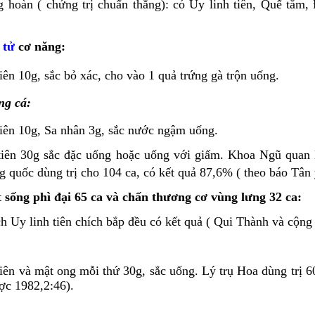
 hoàn ( chứng trị chuẩn thằng): có Uy linh tiên, Quế tăm,
 tử
cơ năng:
tiên 10g, sắc bỏ xác, cho vào 1 quả trứng gà trộn uống.
ng cá:
tiên 10g, Sa nhân 3g, sắc nước ngậm uống.
tiên 30g sắc đặc uống hoặc uống với giấm. Khoa Ngũ quan 
g quốc dùng trị cho 104 ca, có kết quả 87,6% ( theo báo Tân
t sống phì đại 65 ca và chấn thương cơ vùng lưng 32 ca:
h Uy linh tiên chích bắp đều có kết quả ( Qui Thành và cộng
tiên và mật ong mỗi thứ 30g, sắc uống. Lý trụ Hoa dùng trị 
ợc 1982,2:46).