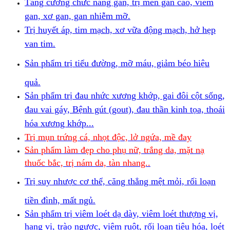
Tăng cường chức năng gan, trị men gan cao, viêm
gan, xơ gan, gan nhiễm mỡ.
Trị huyết áp, tim mạch, xơ vữa động mạch, hở hẹp
van tim.
Sản phẩm trị tiểu đường, mỡ máu, giảm béo hiệu
quả.
Sản phẩm trị đau nhức xương khớp, gai đôi cột sống,
đau vai gáy, Bệnh gút (gout), đau thần kinh tọa, thoái
hóa xương khớp...
Trị mụn trứng cá, nhọt độc, lở ngứa, mề đay
Sản phẩm làm đẹp cho phụ nữ, trắng da, mặt nạ
thuốc bắc, trị nám da, tàn nhang..
Trị suy nhược cơ thể, căng thẳng mệt mỏi, rối loạn
tiền đình, mất ngủ.
Sản phẩm trị viêm loét dạ dày, viêm loét thượng vị,
hạng vị, trào ngược, viêm ruột, rối loạn tiêu hóa, loét