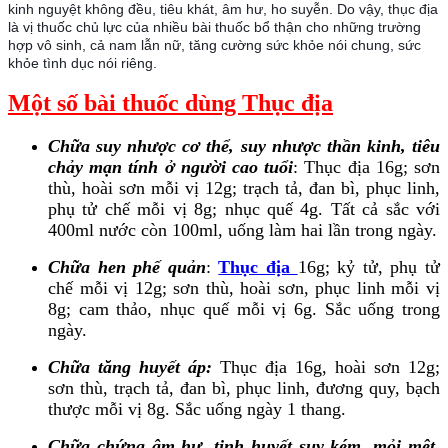
kinh nguyệt không đều, tiêu khát, âm hư, ho suyễn. Do vậy, thục địa
là vị thuốc chủ lực của nhiều bài thuốc bổ thận cho những trường
hợp vô sinh, cả nam lẫn nữ, tăng cường sức khỏe nói chung, sức
khỏe tình dục nói riêng.
Một số bài thuốc dùng Thục địa
Chữa suy nhược cơ thể, suy nhược thần kinh, tiêu
chảy mạn tính ở người cao tuổi
: Thục địa 16g; sơn
thù, hoài sơn mỗi vị 12g; trạch tả, đan bì, phục linh,
phụ tử chế mỗi vị 8g; nhục quế 4g. Tất cả sắc với
400ml nước còn 100ml, uống làm hai lần trong ngày.
Chữa hen phế quản
:
Thục địa
16g; kỷ tử, phụ tử
chế mỗi vị 12g; sơn thù, hoài sơn, phục linh mỗi vị
8g; cam thảo, nhục quế mỗi vị 6g. Sắc uống trong
ngày.
Chữa tăng huyết áp:
Thục địa 16g, hoài sơn 12g;
sơn thù, trạch tả, đan bì, phục linh, đương quy, bạch
thược mỗi vị 8g. Sắc uống ngày 1 thang.
Chữa chứng âm hư, tinh huyết suy kém, mỏi mệt,