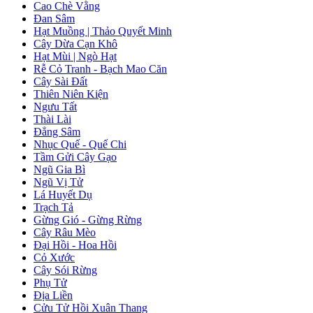
Cao Chè Vằng
Đan Sâm
Hạt Muồng | Thảo Quyết Minh
Cây Dừa Cạn Khô
Hạt Mùi | Ngò Hạt
Rễ Cỏ Tranh - Bạch Mao Căn
Cây Sài Đất
Thiên Niên Kiện
Ngưu Tất
Thài Lài
Đẳng Sâm
Nhục Quế - Quế Chi
Tầm Gửi Cây Gạo
Ngũ Gia Bì
Ngũ Vị Tử
Lá Huyết Dụ
Trạch Tả
Gừng Gió - Gừng Rừng
Cây Râu Mèo
Đại Hồi - Hoa Hồi
Cỏ Xước
Cây Sói Rừng
Phụ Tử
Địa Liền
Cửu Tử Hồi Xuân Thang