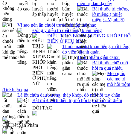
điều trị đau dạ dày
Bài thuốc trị chứng
lở miệng ( nhiệt
miệng - Vị nhiệt)
Vì sao nên ăn chuối trước khi tập thể thao
Đông y điều trị mất tiếng, khản tiếng
ĐIỀU TRỊ 3 BỆNH XƯƠNG KHỚP PHỔ
BIẾN Ở PHỤ NỮ
Thuốc nam trị khản tiếng, mất tiếng
do viêm thanh quản
Thực phẩm giàu canxi
Bài thuốc chữa mồ
hôi ra quá nhiều
Mẹo giúp
các mẹ trị
mồ hôi trộm
ở trẻ hiệu quả
Lá lốt chữa đau xương, thấp khớp, đổ mồ hôi tay chân
Bật mí 4 cách điều trị mồ hôi tay chân dứt điểm
ĐỐI TÁC
Chi Tiết Sản Phẩm