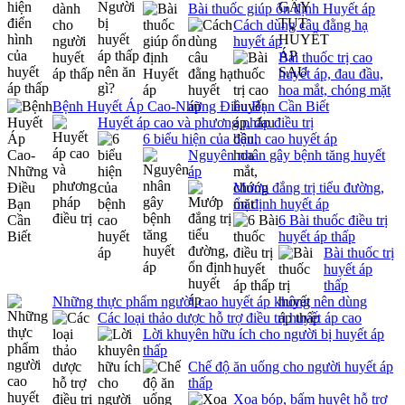
Bài thuốc giúp ổn định Huyết áp
Cách dùng câu đằng hạ
huyết áp
Bài thuốc trị cao
huyết áp, đau đầu,
hoa mắt, chóng mặt
Bệnh Huyết Áp Cao-Những Điều Bạn Cần Biết
Huyết áp cao và phương pháp điều trị
6 biểu hiện của bệnh cao huyết áp
Nguyên nhân gây bệnh tăng huyết
áp
Mướp đắng trị tiểu đường,
ổn định huyết áp
6 Bài thuốc điều trị
huyết áp thấp
Bài thuốc trị
huyết áp
thấp
Những thực phẩm người cao huyết áp không nên dùng
Các loại thảo dược hỗ trợ điều trị huyết áp cao
Lời khuyên hữu ích cho người bị huyết áp
thấp
Chế độ ăn uống cho người huyết áp
thấp
Xoa bóp, bấm huyệt hỗ trợ