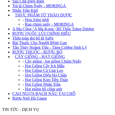
Sâu Chít Điện Biên
Trà lá Chùm Ngây - MORINGA
Nhân Trần Khô
+
THỰC PHẨM TỪ THẢO DƯỢC
-
Hoa Atiso tươi
-
Rau chùm ngây - MORINGA
A Ma Công | A Ma Kong | Bổ Thận Tráng Dương
RƯỢU QUỐC LỦI CHÍNH HIỆU
Thập toàn đại bổ từ SaPa
Bài Thuốc Cho Người Bệnh Gan
Tần Thủy Hoàng Tửu - Tăng Cường Sinh Lý
RƯỢU THUỐC - RƯỢU BỔ
+
CÂY GIỐNG - HẠT GIỐNG
-
Cây giống - hạt giống Chùm Ngây
-
Hạt Giống Cây Ích Mẫu
-
Hạt Giống Cà Giai Leo
-
Hạt Giống Diệp Hạ Châu
-
Hạt Giống Kim Tiền Thảo
-
Hạt Giống Nhân Trần
-
Hạt giống bồ công anh
CAO NGỰA BẠCH NẤU TẠI CHỖ
Rượu Ngô Hà Giang
TIN TỨC - DỊCH VỤ