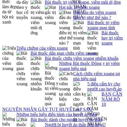
Bài thuốc trị viêm xoang, viêm mũi dị ứng
Hạt gấc trị viêm xoang
Đau đầu do viêm xoang
điều trị như thế nào ?
Bài thuốc trị viêm
xoang mạn tính
Bài thuốc
hay trị viêm
xoang
Triệu chứng của viêm xoang
Bài thuốc dân gian chữa viêm xoang
Bài thuốc chữa viêm xoang nhiễm khuẩn
Những Bài thuốc Đông y trị viêm
xoang hiệu quả
Cách chữa viêm xoang tại
nhà hiệu quả
5 điều cấm kỵ cho
người cao huyết áp
BẠN CẦN
NẮM RÕ
10
NGUYÊN NHÂN GÂY TỤT HUYẾT ÁP SAU
Những biểu hiện điển hình của huyết áp thấp
Bài thuốc dành cho người huyết áp thấp
Người bị huyết áp thấp nên ăn gì?