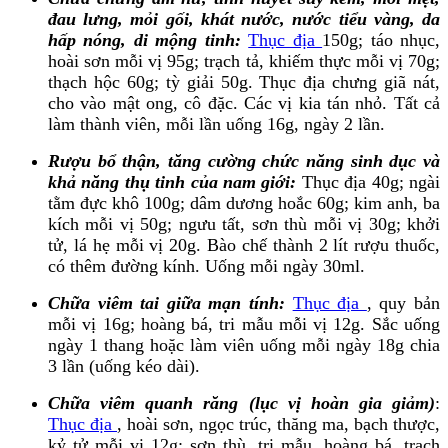
đau lưng, mỏi gối, khát nước, nước tiểu vàng, da
hấp nóng, di mộng tinh:
Thục địa
150g; táo nhục,
hoài sơn mỗi vị 95g; trạch tả, khiếm thực mỗi vị 70g;
thạch hộc 60g; tỳ giải 50g. Thục địa chưng giã nát,
cho vào mật ong, cô đặc. Các vị kia tán nhỏ. Tất cả
làm thành viên, mỗi lần uống 16g, ngày 2 lần.
Rượu bổ thận, tăng cường chức năng sinh dục và
khả năng thụ tinh của nam giới:
Thục địa 40g; ngài
tằm đực khô 100g; dâm dương hoắc 60g; kim anh, ba
kích mỗi vị 50g; ngưu tất, sơn thù mỗi vị 30g; khởi
tử, lá hẹ mỗi vị 20g. Bào chế thành 2 lít rượu thuốc,
có thêm đường kính. Uống mỗi ngày 30ml.
Chữa viêm tai giữa mạn tính:
Thục địa
, quy bản
mỗi vị 16g; hoàng bá, tri mẫu mỗi vị 12g. Sắc uống
ngày 1 thang hoặc làm viên uống mỗi ngày 18g chia
3 lần (uống kéo dài).
Chữa viêm quanh răng (lục vị hoàn gia giảm)
:
Thục địa
, hoài sơn, ngọc trúc, thăng ma, bạch thược,
kỷ tử mỗi vị 12g; sơn thù, tri mẫu, hoàng bá, trạch