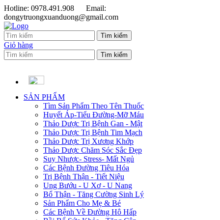
Hotline: 0978.491.908
Email:
dongytruongxuanduong@gmail.com
Giỏ hàng
SẢN PHẨM
Tìm Sản Phẩm Theo Tên Thuốc
Huyết Áp-Tiểu Đường-Mỡ Máu
Thảo Dược Trị Bệnh Gan - Mật
Thảo Dược Trị Bệnh Tim Mạch
Thảo Dược Trị Xương Khớp
Thảo Dược Chăm Sóc Sắc Đẹp
Suy Nhược- Stress- Mất Ngủ
Các Bệnh Đường Tiêu Hóa
Trị Bệnh Thận - Tiết Niệu
Ung Bướu - U Xơ - U Nang
Bổ Thận - Tăng Cường Sinh Lý
Sản Phẩm Cho Mẹ & Bé
Các Bệnh Về Đường Hô Hấp