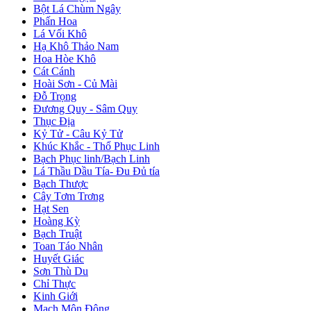
Bột Lá Chùm Ngây
Phấn Hoa
Lá Vối Khô
Hạ Khô Thảo Nam
Hoa Hòe Khô
Cát Cánh
Hoài Sơn - Củ Mài
Đỗ Trọng
Đương Quy - Sâm Quy
Thục Địa
Kỷ Tử - Câu Kỷ Tử
Khúc Khắc - Thổ Phục Linh
Bạch Phục linh/Bạch Linh
Lá Thầu Dầu Tía- Đu Đủ tía
Bạch Thược
Cây Tơm Trơng
Hạt Sen
Hoàng Kỳ
Bạch Truật
Toan Táo Nhân
Huyết Giác
Sơn Thù Du
Chỉ Thực
Kinh Giới
Mạch Môn Đông