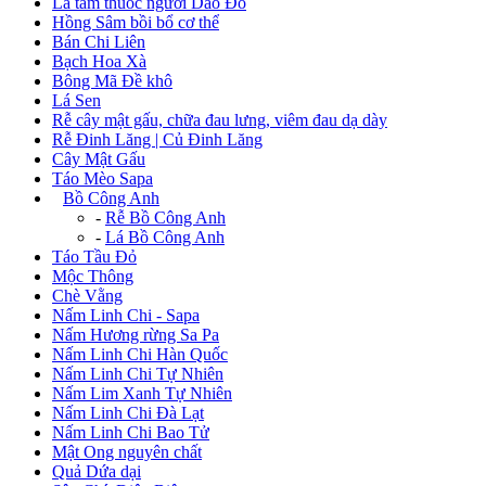
Lá tắm thuốc người Dao Đỏ
Hồng Sâm bồi bổ cơ thể
Bán Chi Liên
Bạch Hoa Xà
Bông Mã Đề khô
Lá Sen
Rễ cây mật gấu, chữa đau lưng, viêm đau dạ dày
Rễ Đinh Lăng | Củ Đinh Lăng
Cây Mật Gấu
Táo Mèo Sapa
+
Bồ Công Anh
-
Rễ Bồ Công Anh
-
Lá Bồ Công Anh
Táo Tầu Đỏ
Mộc Thông
Chè Vằng
Nấm Linh Chi - Sapa
Nấm Hương rừng Sa Pa
Nấm Linh Chi Hàn Quốc
Nấm Linh Chi Tự Nhiên
Nấm Lim Xanh Tự Nhiên
Nấm Linh Chi Đà Lạt
Nấm Linh Chi Bao Tử
Mật Ong nguyên chất
Quả Dứa dại