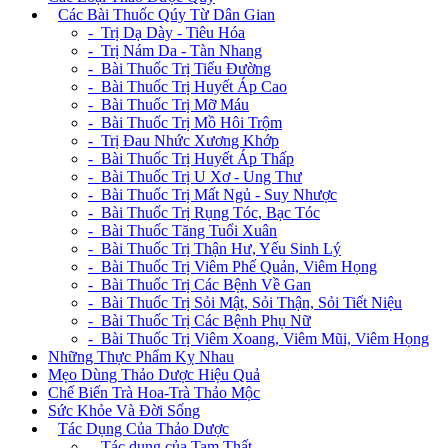
+
Các Bài Thuốc Qúy Từ Dân Gian
- Trị Dạ Dày - Tiêu Hóa
- Trị Nám Da - Tàn Nhang
- Bài Thuốc Trị Tiểu Đường
- Bài Thuốc Trị Huyết Áp Cao
- Bài Thuốc Trị Mỡ Máu
- Bài Thuốc Trị Mồ Hôi Trộm
- Trị Đau Nhức Xương Khớp
- Bài Thuốc Trị Huyết Áp Thấp
- Bài Thuốc Trị U Xơ - Ung Thư
- Bài Thuốc Trị Mất Ngủ - Suy Nhược
- Bài Thuốc Trị Rụng Tóc, Bạc Tóc
- Bài Thuốc Tăng Tuổi Xuân
- Bài Thuốc Trị Thận Hư, Yếu Sinh Lý
- Bài Thuốc Trị Viêm Phế Quản, Viêm Họng
- Bài Thuốc Trị Các Bệnh Về Gan
- Bài Thuốc Trị Sỏi Mật, Sỏi Thận, Sỏi Tiết Niệu
- Bài Thuốc Trị Các Bệnh Phụ Nữ
- Bài Thuốc Trị Viêm Xoang, Viêm Mũi, Viêm Họng
Những Thực Phẩm Kỵ Nhau
Mẹo Dùng Thảo Dược Hiệu Quả
Chế Biến Trà Hoa-Trà Thảo Mộc
Sức Khỏe Và Đời Sống
+
Tác Dụng Của Thảo Dược
- Tác dụng của Tam Thất