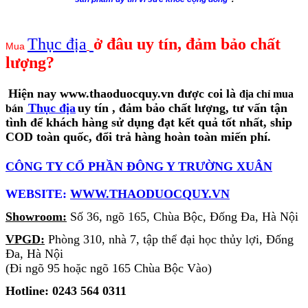
Thục địa
ở đâu uy tín, đảm bảo chất
Mua
lượng?
Hiện nay www.thaoduocquy.vn được coi là
địa chỉ mua
Thục địa
uy tín
, đảm bảo chất lượng, tư vấn tận
bán
tình để khách hàng sử dụng đạt kết quả tốt nhất, ship
COD toàn quốc, đổi trả hàng hoàn toàn miến phí.
CÔNG TY CỔ PHẦN ĐÔNG Y TRƯỜNG XUÂN
WEBSITE:
WWW.THAODUOCQUY.VN
Showroom:
Số 36, ngõ 165, Chùa Bộc, Đống Đa, Hà Nội
VPGD:
Phòng 310, nhà 7, tập thể đại học thủy lợi, Đống
Đa, Hà Nội
(Đi ngõ 95 hoặc ngõ 165 Chùa Bộc Vào)
Hotline: 0243 564 0311