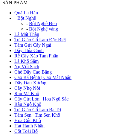
SẢN PHẨM
Quả La Hán
+
Bột Nghệ
-
Bột Nghệ Đen
-
Bột Nghệ vàng
Lá Mát Thận
Trà Giảo Cổ Lam Đặc Biệt
Tầm Gửi Cây Ngái
Dây Thìa Canh
Rễ Cây Xáo Tam Phân
Lá Khổ Sâm
Nụ Vối Sạch
Chè Dây Cao Bằng
Cao Bá Bệnh | Cao Mật Nhân
Dây Đau Xương
Cây Nhọ Nồi
Rau Má Khô
Cây Cứt Lợn | Hoa Ngũ Sắc
Râu Ngô Khô
Trà Giảo Cổ Lam Ba Tri
Tâm Sen | Tim Sen Khô
Hoa Cúc Khô
Hạt Hạnh Nhân
Cốt Toái Bổ