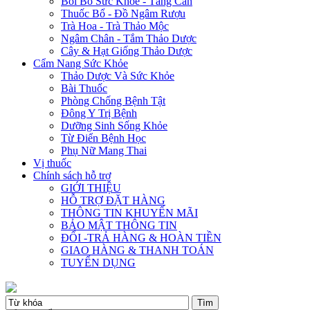
Bồi Bổ Sức Khỏe - Tăng Cân
Thuốc Bổ - Đồ Ngâm Rượu
Trà Hoa - Trà Thảo Mộc
Ngâm Chân - Tắm Thảo Dược
Cây & Hạt Giống Thảo Dược
Cẩm Nang Sức Khỏe
Thảo Dược Và Sức Khỏe
Bài Thuốc
Phòng Chống Bệnh Tật
Đông Y Trị Bệnh
Dưỡng Sinh Sống Khỏe
Từ Điển Bệnh Học
Phụ Nữ Mang Thai
Vị thuốc
Chính sách hỗ trợ
GIỚI THIỆU
HỖ TRỢ ĐẶT HÀNG
THÔNG TIN KHUYẾN MÃI
BẢO MẬT THÔNG TIN
ĐỔI -TRẢ HÀNG & HOÀN TIỀN
GIAO HÀNG & THANH TOÁN
TUYỂN DỤNG