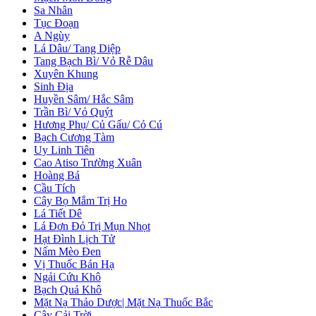
Sa Nhân
Tục Đoạn
A Ngùy
Lá Dâu/ Tang Diệp
Tang Bạch Bì/ Vỏ Rễ Dâu
Xuyên Khung
Sinh Địa
Huyền Sâm/ Hắc Sâm
Trần Bì/ Vỏ Quýt
Hương Phụ/ Củ Gấu/ Cỏ Cú
Bạch Cương Tàm
Uy Linh Tiên
Cao Atiso Trường Xuân
Hoàng Bá
Cầu Tích
Cây Bọ Mắm Trị Ho
Lá Tiết Dê
Lá Đơn Đỏ Trị Mụn Nhọt
Hạt Đình Lịch Tử
Nấm Mèo Đen
Vị Thuốc Bán Hạ
Ngải Cứu Khô
Bạch Quả Khô
Mặt Nạ Thảo Dược| Mặt Nạ Thuốc Bắc
Cây Cải Trời