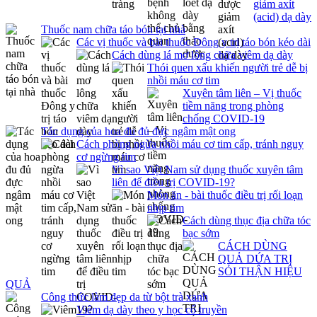
giảm axít
(acid) dạ dày
Thuốc nam chữa táo bón tại nhà
Các vị thuốc và bài thuốc Đông y trị táo bón kéo dài
Cách dùng lá mơ lông chữa viêm dạ dày
Thói quen xấu khiến người trẻ dễ bị
nhồi máu cơ tim
Xuyên tâm liên – Vị thuốc
tiềm năng trong phòng
chống COVID-19
Tác dụng của hoa đu đủ đực ngâm mật ong
Cách phòng ngừa nhồi máu cơ tim cấp, tránh nguy
cơ ngừng tim
Vì sao Việt Nam sử dụng thuốc xuyên tâm
liên để điều trị COVID-19?
Món ăn - bài thuốc điều trị rối loạn
nhịp tim
Cách dùng thục địa chữa tóc
bạc sớm
CÁCH DÙNG
QUẢ DỨA TRỊ
SỎI THẬN HIỆU
QUẢ
Công thức làm đẹp da từ bột trà xanh
Viêm dạ dày theo y học cổ truyền