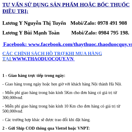
TƯ VẤN SỬ DỤNG SẢN PHẨM
HOẶC BỐC THUỐC
ĐIỀU TRỊ:
Lương Y Nguyễn Thị Tuyển Mobi/Zalo: 0978 491 908
Lương Y Bùi Mạnh Toàn
Mobi/Zalo:
0984 795 198.
Facebook:
www.facebook.com/thaythuoc.thaoduocquy.v
CÁC CHÍNH SÁCH HỒ TRỢ KHI MUA HÀNG
TẠI
WWW.THAODUOCQUY.VN
1 - Giao hàng trực tiếp trong ngày:
- Giao hàng trong ngày hoặc hẹn giờ với khách hàng Nội thành Hà Nội.
- Miễn phí giao hàng trong bán kính 5Km cho đơn hàng có giá trị từ
300,000vnđ.
- Miễn phí giao hàng trong bán kính 10 Km cho đơn hàng có giá trị từ
500,000vnđ.
- Các trường hợp khác sẽ được trao đổi khi đặt hàng.
2 - Gửi Ship COD thông qua Viettel hoặc VNPT: