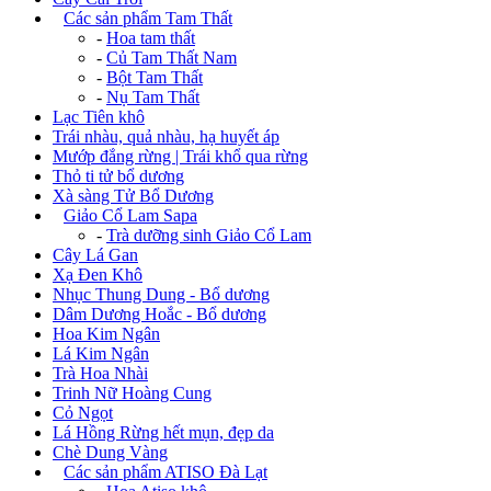
+
Các sản phẩm Tam Thất
-
Hoa tam thất
-
Củ Tam Thất Nam
-
Bột Tam Thất
-
Nụ Tam Thất
Lạc Tiên khô
Trái nhàu, quả nhàu, hạ huyết áp
Mướp đắng rừng | Trái khổ qua rừng
Thỏ ti tử bổ dương
Xà sàng Tử Bổ Dương
+
Giảo Cổ Lam Sapa
-
Trà dưỡng sinh Giảo Cổ Lam
Cây Lá Gan
Xạ Đen Khô
Nhục Thung Dung - Bổ dương
Dâm Dương Hoắc - Bổ dương
Hoa Kim Ngân
Lá Kim Ngân
Trà Hoa Nhài
Trinh Nữ Hoàng Cung
Cỏ Ngọt
Lá Hồng Rừng hết mụn, đẹp da
Chè Dung Vàng
+
Các sản phẩm ATISO Đà Lạt