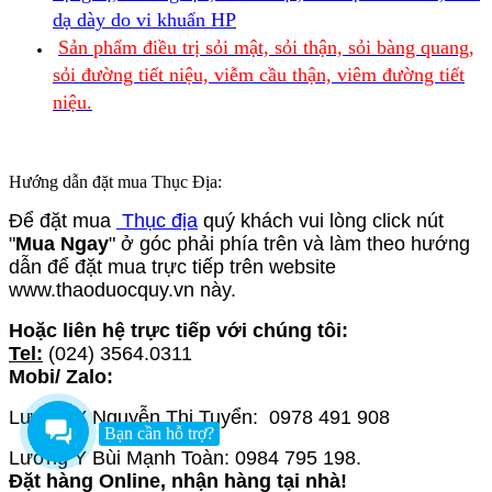
dạ dày do vi khuẩn HP
Sản phẩm điều trị sỏi mật, sỏi thận, sỏi bàng quang,
sỏi đường tiết niệu, viễm cầu thận, viêm đường tiết
niệu.
Hướng dẫn đặt mua Thục Địa:
Để đặt mua
Thục địa
quý khách vui lòng click nút
"
Mua Ngay
" ở góc phải phía trên và làm theo hướng
dẫn để đặt mua trực tiếp trên website
www.thaoduocquy.vn này.
Hoặc liên hệ trực tiếp với chúng tôi:
Tel:
(024) 3564.0311
Mobi/ Zalo:
Lương Y Nguyễn Thị Tuyển: 0978 491 908
Bạn cần hỗ trợ?
Lương Y Bùi Mạnh Toàn: 0984 795 198.
Đặt hàng Online, nhận hàng tại nhà!