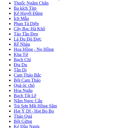
Thuốc Ngâm Chân
Ba kích Tím
Kê Huyết Đằng
Ích Mẫu
Phan Tả Diệp
Cây Bạc Hà Khô
Táo Tầu Đen
Lá Đu Đủ Đực
Rễ Nhàu
Hoa Hồng - Nụ Hồng
Kha Tử
Bạch Chỉ
Địa Du
Tân Di
Cam Thảo Bắc
Bột Cam Thảo
Quả óc chó
Hoa Ngâu
Bạch Tật Lê
Nấm Ngọc Cẩu
Trà Sơn Mật Hồng Sâm
Hạt Ý Dĩ - Hạt Bo Bo
Thảo Quả
Bột Gừng
Ké Đầu Ngựa