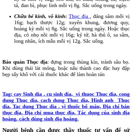
tả, đan bì, phục linh mỗi vị 8g. Sắc uống trong ngày.
Chữa bế kinh, vô kinh
:
Thục địa
, đảng sâm mỗi vị
16g; bạch thược 12g; xuyên khung, đương quy,
hoàng kỳ mỗi vị 8g. Sắc uống trong ngày. Hoặc thục
địa, cỏ nhọ nồi mỗi vị 16g; kỷ tử, hà thủ ô, sa sâm,
long nhãn, ích mẫu mỗi vị 12g. Sắc uống.
Bảo quản Thục địa
: đựng trong thùng kín, tránh sâu bọ.
Khi dùng thái lát mỏng, hoặc nấu thành cao đặc hay đập
bẹp sấy khô với cái thuốc khác để làm hoàn tán
Tag: cay
Sinh dia
, cu sinh dia, vi thuoc Thuc dia, cong
dung Thuc dia, cach dung Thuc dia, Hinh anh
Thuc
dia
, Tac dung
Thuc dia
, vị thuốc bổ máu, Địa chỉ bán
thục địa, Địa chỉ mua thục địa, Tác dụng của sinh địa
hoàng, cách dùng sinh địa hoàng.
Người bệnh cần được thầy thuốc tư vấn để sử