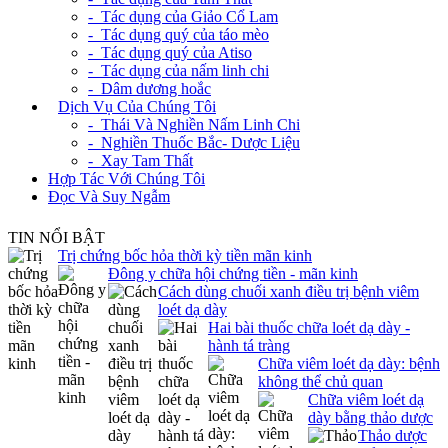
- Tác dụng của Giảo Cổ Lam
- Tác dụng quý của táo mèo
- Tác dụng quý của Atiso
- Tác dụng của nấm linh chi
- Dâm dương hoắc
+
Dịch Vụ Của Chúng Tôi
- Thái Và Nghiền Nấm Linh Chi
- Nghiền Thuốc Bắc- Dược Liệu
- Xay Tam Thất
Hợp Tác Với Chúng Tôi
Đọc Và Suy Ngẫm
TIN NỔI BẬT
Trị chứng bốc hỏa thời kỳ tiền mãn kinh
Đông y chữa hội chứng tiền - mãn kinh
Cách dùng chuối xanh điều trị bệnh viêm
loét dạ dày
Hai bài thuốc chữa loét dạ dày -
hành tá tràng
Chữa viêm loét dạ dày: bệnh
không thể chủ quan
Chữa viêm loét dạ
dày bằng thảo dược
Thảo dược