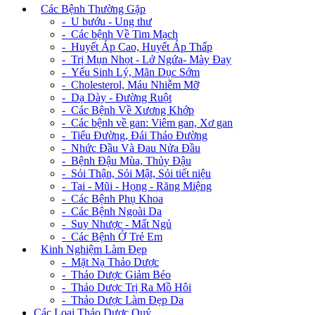
+
Các Bệnh Thường Gặp
- U bướu - Ung thư
- Các bệnh Về Tim Mạch
- Huyết Áp Cao, Huyết Áp Thấp
- Trị Mụn Nhọt - Lở Ngứa- Mày Đay
- Yếu Sinh Lý, Mãn Dục Sớm
- Cholesterol, Máu Nhiễm Mỡ
- Dạ Dày - Đường Ruột
- Các Bệnh Về Xương Khớp
- Các bệnh về gan: Viêm gan, Xơ gan
- Tiểu Đường, Đái Tháo Đường
- Nhức Đầu Và Đau Nửa Đầu
- Bệnh Đậu Mùa, Thủy Đậu
- Sỏi Thận, Sỏi Mật, Sỏi tiết niệu
- Tai - Mũi - Họng - Răng Miệng
- Các Bệnh Phụ Khoa
- Các Bệnh Ngoài Da
- Suy Nhược - Mất Ngủ
- Các Bệnh Ở Trẻ Em
+
Kinh Nghiệm Làm Đẹp
- Mặt Nạ Thảo Dược
- Thảo Dược Giảm Béo
- Thảo Dược Trị Ra Mồ Hôi
- Thảo Dược Làm Đẹp Da
Các Loại Thảo Dược Quý