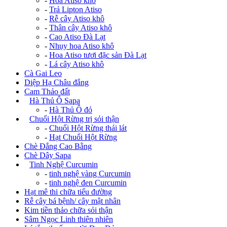
-
Hoa Atiso khô
-
Trả Lipton Atiso
-
Rễ cây Atiso khô
-
Thân cây Atiso khô
-
Cao Atiso Đà Lạt
-
Nhụy hoa Atiso khô
-
Hoa Atiso tươi đặc sản Đà Lạt
-
Lá cây Atiso khô
Cà Gai Leo
Diệp Hạ Châu đắng
Cam Thảo đất
+
Hà Thủ Ô Sapa
-
Hà Thủ Ô đỏ
+
Chuối Hột Rừng trị sỏi thận
-
Chuối Hột Rừng thái lát
-
Hạt Chuối Hột Rừng
Chè Đắng Cao Bằng
Chè Dây Sapa
+
Tinh Nghệ Curcumin
-
tinh nghệ vàng Curcumin
-
tinh nghệ đen Curcumin
Hạt mê thi chữa tiểu đường
Rễ cây bá bệnh/ cây mật nhân
Kim tiền thảo chữa sỏi thận
Sâm Ngọc Linh thiên nhiên