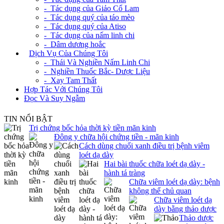
- Tác dụng của Giảo Cổ Lam
- Tác dụng quý của táo mèo
- Tác dụng quý của Atiso
- Tác dụng của nấm linh chi
- Dâm dương hoắc
+
Dịch Vụ Của Chúng Tôi
- Thái Và Nghiền Nấm Linh Chi
- Nghiền Thuốc Bắc- Dược Liệu
- Xay Tam Thất
Hợp Tác Với Chúng Tôi
Đọc Và Suy Ngẫm
TIN NỔI BẬT
Trị chứng bốc hỏa thời kỳ tiền mãn kinh
Đông y chữa hội chứng tiền - mãn kinh
Cách dùng chuối xanh điều trị bệnh viêm
loét dạ dày
Hai bài thuốc chữa loét dạ dày -
hành tá tràng
Chữa viêm loét dạ dày: bệnh
không thể chủ quan
Chữa viêm loét dạ
dày bằng thảo dược
Thảo dược