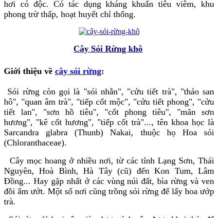
hơi có độc. Có tác dụng kháng khuẩn tiêu viêm, khu
phong trừ thấp, hoạt huyết chỉ thống.
Cây Sói Rừng khô
Giới thiệu về
cây sói rừng
:
Sói rừng còn gọi là "sói nhẵn", "cửu tiết trà", "thảo san
hô", "quan âm trà", "tiếp cốt mộc", "cửu tiết phong", "cửu
tiết lan", "sơn hồ tiêu", "cốt phong tiêu", "mãn sơn
hương", "kê cốt hương", "tiếp cốt trà"..., tên khoa học là
Sarcandra glabra (Thunb) Nakai, thuộc họ Hoa sói
(Chloranthaceae).
Cây mọc hoang ở nhiều nơi, từ các tỉnh Lạng Sơn, Thái
Nguyên, Hoà Bình, Hà Tây (cũ) đến Kon Tum, Lâm
Đồng... Hay gặp nhất ở các vùng núi đất, bìa rừng và ven
đồi ẩm ướt. Một số nơi cũng trồng sói rừng để lấy hoa ướp
trà.