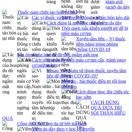
giảm axít
(acid) dạ dày
Thuốc nam chữa táo bón tại nhà
Các vị thuốc và bài thuốc Đông y trị táo bón kéo dài
Cách dùng lá mơ lông chữa viêm dạ dày
Thói quen xấu khiến người trẻ dễ bị
nhồi máu cơ tim
Xuyên tâm liên – Vị thuốc
tiềm năng trong phòng
chống COVID-19
Tác dụng của hoa đu đủ đực ngâm mật ong
Cách phòng ngừa nhồi máu cơ tim cấp, tránh nguy
cơ ngừng tim
Vì sao Việt Nam sử dụng thuốc xuyên tâm
liên để điều trị COVID-19?
Món ăn - bài thuốc điều trị rối loạn
nhịp tim
Cách dùng thục địa chữa tóc
bạc sớm
CÁCH DÙNG
QUẢ DỨA TRỊ
SỎI THẬN HIỆU
QUẢ
Công thức làm đẹp da từ bột trà xanh
Viêm dạ dày theo y học cổ truyền