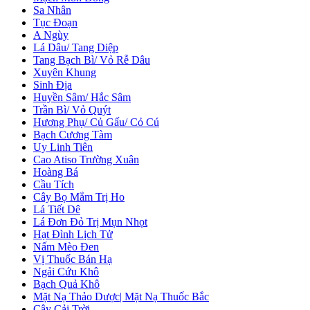
Sa Nhân
Tục Đoạn
A Ngùy
Lá Dâu/ Tang Diệp
Tang Bạch Bì/ Vỏ Rễ Dâu
Xuyên Khung
Sinh Địa
Huyền Sâm/ Hắc Sâm
Trần Bì/ Vỏ Quýt
Hương Phụ/ Củ Gấu/ Cỏ Cú
Bạch Cương Tàm
Uy Linh Tiên
Cao Atiso Trường Xuân
Hoàng Bá
Cầu Tích
Cây Bọ Mắm Trị Ho
Lá Tiết Dê
Lá Đơn Đỏ Trị Mụn Nhọt
Hạt Đình Lịch Tử
Nấm Mèo Đen
Vị Thuốc Bán Hạ
Ngải Cứu Khô
Bạch Quả Khô
Mặt Nạ Thảo Dược| Mặt Nạ Thuốc Bắc
Cây Cải Trời