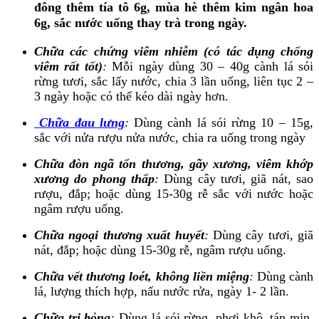
đông thêm tía tô 6g, mùa hè thêm kim ngân hoa
6g, sắc nước uống thay trà trong ngày.
Chữa các chứng viêm nhiễm (có tác dụng chống
viêm rất tốt)
:
Mỗi ngày dùng 30 – 40g cành lá sói
rừng tươi, sắc lấy nước, chia 3 lần uống, liên tục 2 –
3 ngày hoặc có thể kéo dài ngày hơn.
Chữa đau lưng
:
Dùng cành lá sói rừng 10 – 15g,
sắc với nửa rượu nửa nước, chia ra uống trong ngày
Chữa đòn ngã tổn thương, gãy xương, viêm khớp
xương do phong thấp
:
Dùng cây tươi, giã nát, sao
rượu, đắp; hoặc dùng 15-30g rễ sắc với nước hoặc
ngâm rượu uống.
Chữa ngoại thương xuất huyết
:
Dùng cây tươi, giã
nát, đắp; hoặc dùng 15-30g rễ, ngâm rượu uống.
Chữa vết thương loét, không liền miệng
:
Dùng cành
lá, lượng thích hợp, nấu nước rửa, ngày 1- 2 lần.
Chữa trị bỏng
:
Dùng lá sói rừng, phơi khô, tán mịn,