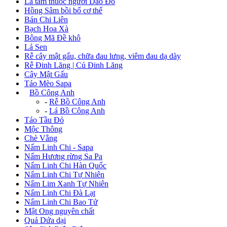
Lá tắm thuốc người Dao Đỏ
Hồng Sâm bồi bổ cơ thể
Bán Chi Liên
Bạch Hoa Xà
Bông Mã Đề khô
Lá Sen
Rễ cây mật gấu, chữa đau lưng, viêm đau dạ dày
Rễ Đinh Lăng | Củ Đinh Lăng
Cây Mật Gấu
Táo Mèo Sapa
+
Bồ Công Anh
-
Rễ Bồ Công Anh
-
Lá Bồ Công Anh
Táo Tầu Đỏ
Mộc Thông
Chè Vằng
Nấm Linh Chi - Sapa
Nấm Hương rừng Sa Pa
Nấm Linh Chi Hàn Quốc
Nấm Linh Chi Tự Nhiên
Nấm Lim Xanh Tự Nhiên
Nấm Linh Chi Đà Lạt
Nấm Linh Chi Bao Tử
Mật Ong nguyên chất
Quả Dứa dại