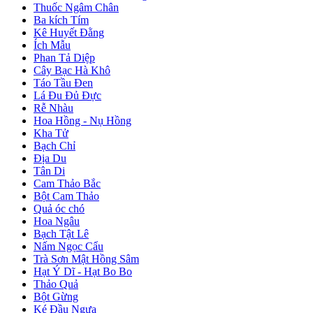
Thuốc Ngâm Chân
Ba kích Tím
Kê Huyết Đằng
Ích Mẫu
Phan Tả Diệp
Cây Bạc Hà Khô
Táo Tầu Đen
Lá Đu Đủ Đực
Rễ Nhàu
Hoa Hồng - Nụ Hồng
Kha Tử
Bạch Chỉ
Địa Du
Tân Di
Cam Thảo Bắc
Bột Cam Thảo
Quả óc chó
Hoa Ngâu
Bạch Tật Lê
Nấm Ngọc Cẩu
Trà Sơn Mật Hồng Sâm
Hạt Ý Dĩ - Hạt Bo Bo
Thảo Quả
Bột Gừng
Ké Đầu Ngựa