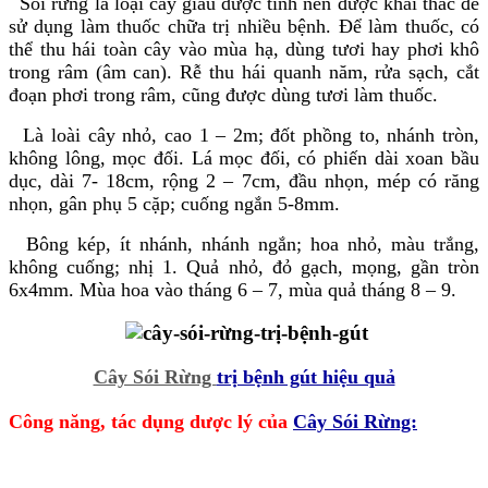
Sói rừng là loại cây giàu dược tính nên được khai thác để
sử dụng làm thuốc chữa trị nhiều bệnh. Để làm thuốc, có
thể thu hái toàn cây vào mùa hạ, dùng tươi hay phơi khô
trong râm (âm can). Rễ thu hái quanh năm, rửa sạch, cắt
đoạn phơi trong râm, cũng được dùng tươi làm thuốc.
Là loài cây nhỏ, cao 1 – 2m; đốt phồng to, nhánh tròn,
không lông, mọc đối. Lá mọc đối, có phiến dài xoan bầu
dục, dài 7- 18cm, rộng 2 – 7cm, đầu nhọn, mép có răng
nhọn, gân phụ 5 cặp; cuống ngắn 5-8mm.
Bông kép, ít nhánh, nhánh ngắn; hoa nhỏ, màu trắng,
không cuống; nhị 1. Quả nhỏ, đỏ gạch, mọng, gần tròn
6x4mm. Mùa hoa vào tháng 6 – 7, mùa quả tháng 8 – 9.
Cây Sói Rừng
trị bệnh gút hiệu quả
Công năng, tác dụng dược lý của
Cây Sói Rừng: