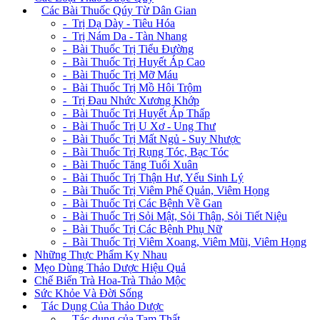
+
Các Bài Thuốc Qúy Từ Dân Gian
- Trị Dạ Dày - Tiêu Hóa
- Trị Nám Da - Tàn Nhang
- Bài Thuốc Trị Tiểu Đường
- Bài Thuốc Trị Huyết Áp Cao
- Bài Thuốc Trị Mỡ Máu
- Bài Thuốc Trị Mồ Hôi Trộm
- Trị Đau Nhức Xương Khớp
- Bài Thuốc Trị Huyết Áp Thấp
- Bài Thuốc Trị U Xơ - Ung Thư
- Bài Thuốc Trị Mất Ngủ - Suy Nhược
- Bài Thuốc Trị Rụng Tóc, Bạc Tóc
- Bài Thuốc Tăng Tuổi Xuân
- Bài Thuốc Trị Thận Hư, Yếu Sinh Lý
- Bài Thuốc Trị Viêm Phế Quản, Viêm Họng
- Bài Thuốc Trị Các Bệnh Về Gan
- Bài Thuốc Trị Sỏi Mật, Sỏi Thận, Sỏi Tiết Niệu
- Bài Thuốc Trị Các Bệnh Phụ Nữ
- Bài Thuốc Trị Viêm Xoang, Viêm Mũi, Viêm Họng
Những Thực Phẩm Kỵ Nhau
Mẹo Dùng Thảo Dược Hiệu Quả
Chế Biến Trà Hoa-Trà Thảo Mộc
Sức Khỏe Và Đời Sống
+
Tác Dụng Của Thảo Dược
- Tác dụng của Tam Thất