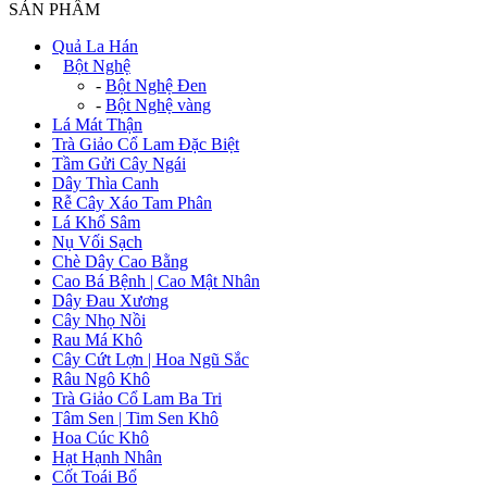
SẢN PHẨM
Quả La Hán
+
Bột Nghệ
-
Bột Nghệ Đen
-
Bột Nghệ vàng
Lá Mát Thận
Trà Giảo Cổ Lam Đặc Biệt
Tầm Gửi Cây Ngái
Dây Thìa Canh
Rễ Cây Xáo Tam Phân
Lá Khổ Sâm
Nụ Vối Sạch
Chè Dây Cao Bằng
Cao Bá Bệnh | Cao Mật Nhân
Dây Đau Xương
Cây Nhọ Nồi
Rau Má Khô
Cây Cứt Lợn | Hoa Ngũ Sắc
Râu Ngô Khô
Trà Giảo Cổ Lam Ba Tri
Tâm Sen | Tim Sen Khô
Hoa Cúc Khô
Hạt Hạnh Nhân
Cốt Toái Bổ