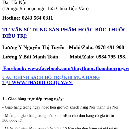
Đa, Hà Nội
(Đi ngõ 95 hoặc ngõ 165 Chùa Bộc Vào)
Hotline: 0243 564 0311
TƯ VẤN SỬ DỤNG SẢN PHẨM
HOẶC BỐC THUỐC
ĐIỀU TRỊ:
Lương Y Nguyễn Thị Tuyển Mobi/Zalo: 0978 491 908
Lương Y Bùi Mạnh Toàn
Mobi/Zalo:
0984 795 198.
Facebook:
www.facebook.com/thaythuoc.thaoduocquy.v
CÁC CHÍNH SÁCH HỒ TRỢ KHI MUA HÀNG
TẠI
WWW.THAODUOCQUY.VN
1 - Giao hàng trực tiếp trong ngày:
- Giao hàng trong ngày hoặc hẹn giờ với khách hàng Nội thành Hà Nội.
- Miễn phí giao hàng trong bán kính 5Km cho đơn hàng có giá trị từ
300,000vnđ.
- Miễn phí giao hàng trong bán kính 10 Km cho đơn hàng có giá trị từ