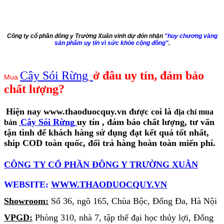
Công ty cổ phần đông y Trường Xuân vinh dự đón nhận
"huy chương vàng
sản phẩm uy tín vì sức khỏe cộng đồng"
.
Cây Sói Rừng
ở đâu uy tín, đảm bảo
Mua
chất lượng?
Hiện nay www.thaoduocquy.vn được coi là
địa chỉ mua
Cây Sói Rừng
uy tín
, đảm bảo chất lượng, tư vấn
bán
tận tình để khách hàng sử dụng đạt kết quả tốt nhất,
ship COD toàn quốc, đổi trả hàng hoàn toàn miến phí.
CÔNG TY CỔ PHẦN ĐÔNG Y TRƯỜNG XUÂN
WEBSITE:
WWW.THAODUOCQUY.VN
Showroom:
Số 36, ngõ 165, Chùa Bộc, Đống Đa, Hà Nội
VPGD:
Phòng 310, nhà 7, tập thể đại học thủy lợi, Đống