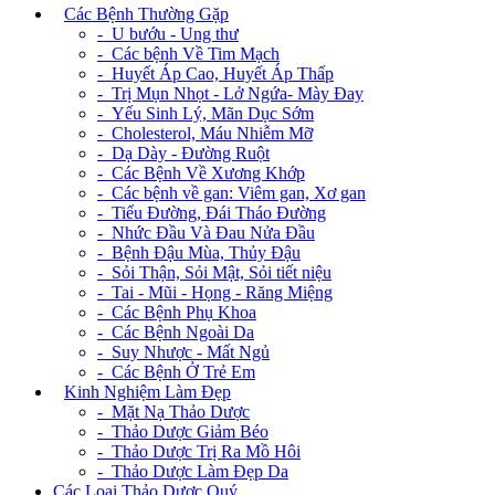
+
Các Bệnh Thường Gặp
- U bướu - Ung thư
- Các bệnh Về Tim Mạch
- Huyết Áp Cao, Huyết Áp Thấp
- Trị Mụn Nhọt - Lở Ngứa- Mày Đay
- Yếu Sinh Lý, Mãn Dục Sớm
- Cholesterol, Máu Nhiễm Mỡ
- Dạ Dày - Đường Ruột
- Các Bệnh Về Xương Khớp
- Các bệnh về gan: Viêm gan, Xơ gan
- Tiểu Đường, Đái Tháo Đường
- Nhức Đầu Và Đau Nửa Đầu
- Bệnh Đậu Mùa, Thủy Đậu
- Sỏi Thận, Sỏi Mật, Sỏi tiết niệu
- Tai - Mũi - Họng - Răng Miệng
- Các Bệnh Phụ Khoa
- Các Bệnh Ngoài Da
- Suy Nhược - Mất Ngủ
- Các Bệnh Ở Trẻ Em
+
Kinh Nghiệm Làm Đẹp
- Mặt Nạ Thảo Dược
- Thảo Dược Giảm Béo
- Thảo Dược Trị Ra Mồ Hôi
- Thảo Dược Làm Đẹp Da
Các Loại Thảo Dược Quý