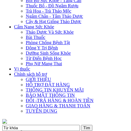
Bồi Bổ Sức Khỏe - Tăng Cân
Thuốc Bổ - Đồ Ngâm Rượu
Trà Hoa - Trà Thảo Mộc
Ngâm Chân - Tắm Thảo Dược
Cây & Hạt Giống Thảo Dược
Cẩm Nang Sức Khỏe
Thảo Dược Và Sức Khỏe
Bài Thuốc
Phòng Chống Bệnh Tật
Đông Y Trị Bệnh
Dưỡng Sinh Sống Khỏe
Từ Điển Bệnh Học
Phụ Nữ Mang Thai
Vị thuốc
Chính sách hỗ trợ
GIỚI THIỆU
HỖ TRỢ ĐẶT HÀNG
THÔNG TIN KHUYẾN MÃI
BẢO MẬT THÔNG TIN
ĐỔI -TRẢ HÀNG & HOÀN TIỀN
GIAO HÀNG & THANH TOÁN
TUYỂN DỤNG