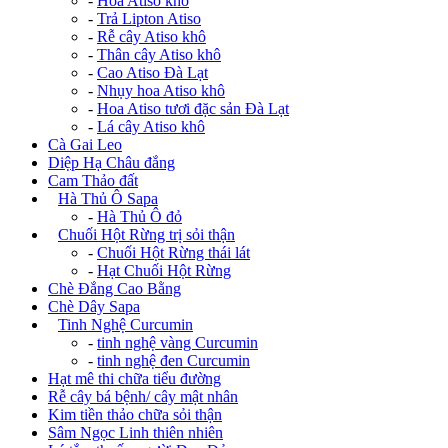
-
Hoa Atiso khô
-
Trả Lipton Atiso
-
Rễ cây Atiso khô
-
Thân cây Atiso khô
-
Cao Atiso Đà Lạt
-
Nhụy hoa Atiso khô
-
Hoa Atiso tươi đặc sản Đà Lạt
-
Lá cây Atiso khô
Cà Gai Leo
Diệp Hạ Châu đắng
Cam Thảo đất
+
Hà Thủ Ô Sapa
-
Hà Thủ Ô đỏ
+
Chuối Hột Rừng trị sỏi thận
-
Chuối Hột Rừng thái lát
-
Hạt Chuối Hột Rừng
Chè Đắng Cao Bằng
Chè Dây Sapa
+
Tinh Nghệ Curcumin
-
tinh nghệ vàng Curcumin
-
tinh nghệ đen Curcumin
Hạt mê thi chữa tiểu đường
Rễ cây bá bệnh/ cây mật nhân
Kim tiền thảo chữa sỏi thận
Sâm Ngọc Linh thiên nhiên