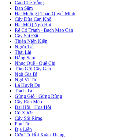
Cao Chè Vằng
Đan Sâm
Hạt Muồng | Thảo Quyết Minh
Cây Dừa Cạn Khô
Hạt Mùi | Ngò Hạt
Rễ Cỏ Tranh - Bạch Mao Căn
Cây Sài Đất
Thiên Niên Kiện
Ngưu Tất
Thài Lài
Đẳng Sâm
Nhục Quế - Quế Chi
Tầm Gửi Cây Gạo
Ngũ Gia Bì
Ngũ Vị Tử
Lá Huyết Dụ
Trạch Tả
Gừng Gió - Gừng Rừng
Cây Râu Mèo
Đại Hồi - Hoa Hồi
Cỏ Xước
Cây Sói Rừng
Phụ Tử
Địa Liền
Cửu Tử Hồi Xuân Thang