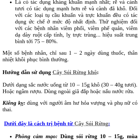
Lá có tác dụng kháng khuẩn mạnh nhất; rễ và cành
tươi có tác dụng mạnh hơn rễ và cành đã khô. Đối
với các loại tụ cầu khuẩn và trực khuẩn đều có tác
dụng ức chế ở mức độ nhất định. Thử nghiệm đối
với các bệnh nhân viêm phổi, viêm phế quản, viêm
dạ dày ruột cấp tính, lỵ trực trùng... hiệu suất trung
bình tới 75 – 80%.
Một số bệnh nhân, chỉ sau 1 – 2 ngày dùng thuốc, thân
nhiệt khôi phục bình thường.
Hướng dẫn sử dụng
Cây Sói Rừng khô
:
Dưới dạng sắc nước uống từ 10 – 15g khô (30 – 40g tươi).
Hoặc ngâm rượu. Dùng ngoài giã đắp hoặc nấu nước rửa.
Kiêng kỵ:
dùng với người âm hư hỏa vượng và phụ nữ có
thai.
Dưới đây là cách trị bệnh từ
Cây Sói Rừng
:
Phòng cảm mạo
:
Dùng sói rừng 10 – 15g, mùa