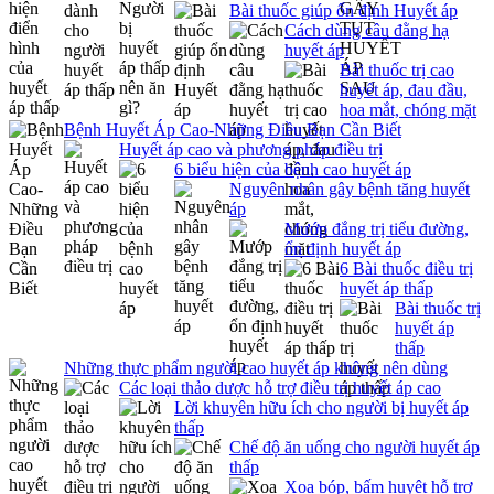
Bài thuốc giúp ổn định Huyết áp
Cách dùng câu đằng hạ
huyết áp
Bài thuốc trị cao
huyết áp, đau đầu,
hoa mắt, chóng mặt
Bệnh Huyết Áp Cao-Những Điều Bạn Cần Biết
Huyết áp cao và phương pháp điều trị
6 biểu hiện của bệnh cao huyết áp
Nguyên nhân gây bệnh tăng huyết
áp
Mướp đắng trị tiểu đường,
ổn định huyết áp
6 Bài thuốc điều trị
huyết áp thấp
Bài thuốc trị
huyết áp
thấp
Những thực phẩm người cao huyết áp không nên dùng
Các loại thảo dược hỗ trợ điều trị huyết áp cao
Lời khuyên hữu ích cho người bị huyết áp
thấp
Chế độ ăn uống cho người huyết áp
thấp
Xoa bóp, bấm huyệt hỗ trợ