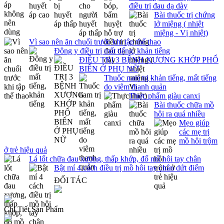
điều trị đau dạ dày
Bài thuốc trị chứng
lở miệng ( nhiệt
miệng - Vị nhiệt)
Vì sao nên ăn chuối trước khi tập thể thao
Đông y điều trị mất tiếng, khản tiếng
ĐIỀU TRỊ 3 BỆNH XƯƠNG KHỚP PHỔ
BIẾN Ở PHỤ NỮ
Thuốc nam trị khản tiếng, mất tiếng
do viêm thanh quản
Thực phẩm giàu canxi
Bài thuốc chữa mồ
hôi ra quá nhiều
Mẹo giúp
các mẹ trị
mồ hôi trộm
ở trẻ hiệu quả
Lá lốt chữa đau xương, thấp khớp, đổ mồ hôi tay chân
Bật mí 4 cách điều trị mồ hôi tay chân dứt điểm
ĐỐI TÁC
Chi Tiết Sản Phẩm