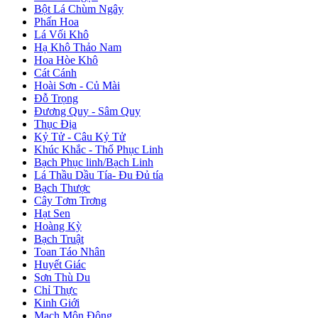
Bột Lá Chùm Ngây
Phấn Hoa
Lá Vối Khô
Hạ Khô Thảo Nam
Hoa Hòe Khô
Cát Cánh
Hoài Sơn - Củ Mài
Đỗ Trọng
Đương Quy - Sâm Quy
Thục Địa
Kỷ Tử - Câu Kỷ Tử
Khúc Khắc - Thổ Phục Linh
Bạch Phục linh/Bạch Linh
Lá Thầu Dầu Tía- Đu Đủ tía
Bạch Thược
Cây Tơm Trơng
Hạt Sen
Hoàng Kỳ
Bạch Truật
Toan Táo Nhân
Huyết Giác
Sơn Thù Du
Chỉ Thực
Kinh Giới
Mạch Môn Đông