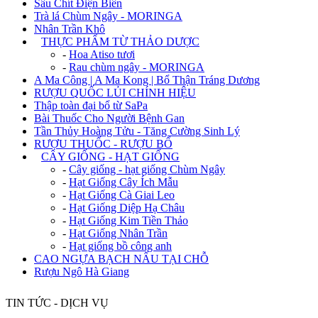
Sâu Chít Điện Biên
Trà lá Chùm Ngây - MORINGA
Nhân Trần Khô
+
THỰC PHẨM TỪ THẢO DƯỢC
-
Hoa Atiso tươi
-
Rau chùm ngây - MORINGA
A Ma Công | A Ma Kong | Bổ Thận Tráng Dương
RƯỢU QUỐC LỦI CHÍNH HIỆU
Thập toàn đại bổ từ SaPa
Bài Thuốc Cho Người Bệnh Gan
Tần Thủy Hoàng Tửu - Tăng Cường Sinh Lý
RƯỢU THUỐC - RƯỢU BỔ
+
CÂY GIỐNG - HẠT GIỐNG
-
Cây giống - hạt giống Chùm Ngây
-
Hạt Giống Cây Ích Mẫu
-
Hạt Giống Cà Giai Leo
-
Hạt Giống Diệp Hạ Châu
-
Hạt Giống Kim Tiền Thảo
-
Hạt Giống Nhân Trần
-
Hạt giống bồ công anh
CAO NGỰA BẠCH NẤU TẠI CHỖ
Rượu Ngô Hà Giang
TIN TỨC - DỊCH VỤ