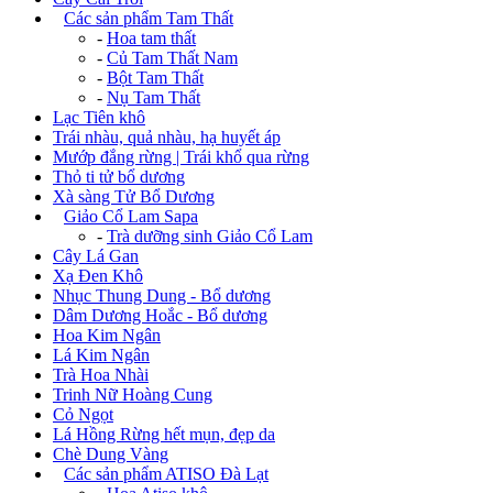
+
Các sản phẩm Tam Thất
-
Hoa tam thất
-
Củ Tam Thất Nam
-
Bột Tam Thất
-
Nụ Tam Thất
Lạc Tiên khô
Trái nhàu, quả nhàu, hạ huyết áp
Mướp đắng rừng | Trái khổ qua rừng
Thỏ ti tử bổ dương
Xà sàng Tử Bổ Dương
+
Giảo Cổ Lam Sapa
-
Trà dưỡng sinh Giảo Cổ Lam
Cây Lá Gan
Xạ Đen Khô
Nhục Thung Dung - Bổ dương
Dâm Dương Hoắc - Bổ dương
Hoa Kim Ngân
Lá Kim Ngân
Trà Hoa Nhài
Trinh Nữ Hoàng Cung
Cỏ Ngọt
Lá Hồng Rừng hết mụn, đẹp da
Chè Dung Vàng
+
Các sản phẩm ATISO Đà Lạt