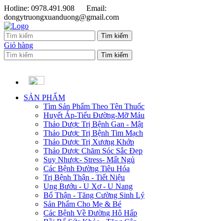
Hotline: 0978.491.908
Email:
dongytruongxuanduong@gmail.com
Giỏ hàng
SẢN PHẨM
Tìm Sản Phẩm Theo Tên Thuốc
Huyết Áp-Tiểu Đường-Mỡ Máu
Thảo Dược Trị Bệnh Gan - Mật
Thảo Dược Trị Bệnh Tim Mạch
Thảo Dược Trị Xương Khớp
Thảo Dược Chăm Sóc Sắc Đẹp
Suy Nhược- Stress- Mất Ngủ
Các Bệnh Đường Tiêu Hóa
Trị Bệnh Thận - Tiết Niệu
Ung Bướu - U Xơ - U Nang
Bổ Thận - Tăng Cường Sinh Lý
Sản Phẩm Cho Mẹ & Bé
Các Bệnh Về Đường Hô Hấp