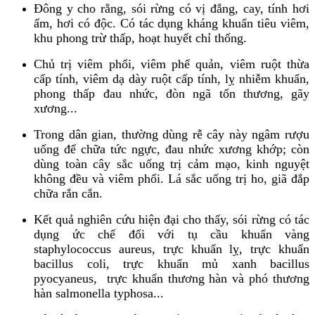
Đông y cho rằng, sói rừng có vị đắng, cay, tính hơi
ấm, hơi có độc. Có tác dụng kháng khuẩn tiêu viêm,
khu phong trừ thấp, hoạt huyết chỉ thống.
Chủ trị viêm phổi, viêm phế quản, viêm ruột thừa
cấp tính, viêm dạ dày ruột cấp tính, lỵ nhiễm khuẩn,
phong thấp đau nhức, đòn ngã tổn thương, gãy
xương...
Trong dân gian, thường dùng rễ cây này ngâm rượu
uống để chữa tức ngực, đau nhức xương khớp; còn
dùng toàn cây sắc uống trị cảm mạo, kinh nguyệt
không đều và viêm phổi. Lá sắc uống trị ho, giã đắp
chữa rắn cắn.
Kết quả nghiên cứu hiện đại cho thấy, sói rừng có tác
dụng ức chế đối với tụ cầu khuẩn vàng
staphylococcus aureus, trực khuẩn lỵ, trực khuẩn
bacillus coli, trực khuẩn mủ xanh bacillus
pyocyaneus, trực khuẩn thương hàn và phó thương
hàn salmonella typhosa...