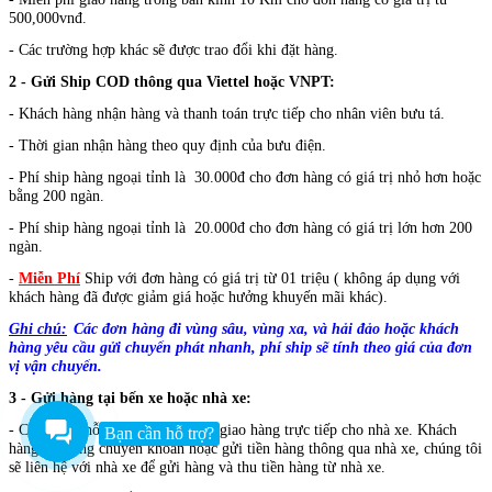
500,000vnđ.
- Các trường hợp khác sẽ được trao đổi khi đặt hàng.
2 - Gửi Ship COD thông qua Viettel hoặc VNPT:
- Khách hàng nhận hàng và thanh toán trực tiếp cho nhân viên bưu tá.
- Thời gian nhận hàng theo quy định của bưu điện.
- Phí ship hàng ngoại tỉnh là 30.000đ cho đơn hàng có giá trị nhỏ hơn hoặc
bằng 200 ngàn.
- Phí ship hàng ngoại tỉnh là 20.000đ cho đơn hàng có giá trị lớn hơn 200
ngàn.
-
Miễn Phí
Ship với đơn hàng có giá trị từ 01 triệu ( không áp dụng với
khách hàng đã được giảm giá hoặc hưởng khuyến mãi khác).
Ghi chú:
Các đơn hàng đi vùng sâu, vùng xa, và hải đảo hoặc
khách
hàng yêu cầu gửi chuyển phát nhanh, phí ship sẽ tính theo giá của đơn
vị vận chuyển.
3 - Gửi hàng tại bến xe hoặc nhà xe:
- Chúng tôi hỗ trợ vận chuyển và giao hàng trực tiếp cho nhà xe.
Khách
Bạn cần hỗ trợ?
hàng vui lòng chuyển khoản hoặc gửi tiền hàng thông qua nhà xe, chúng tôi
sẽ liên hệ với nhà xe để gửi hàng và thu tiền hàng từ nhà xe.