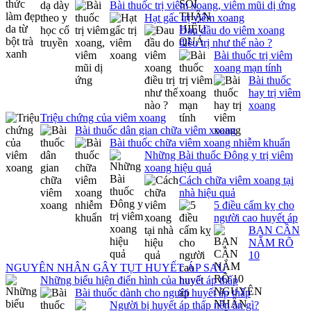
Bài thuốc trị viêm xoang, viêm mũi dị ứng
Hạt gấc trị viêm xoang
Đau đầu do viêm xoang
điều trị như thế nào ?
Bài thuốc trị viêm
xoang mạn tính
Bài thuốc
hay trị viêm
xoang
Triệu chứng của viêm xoang
Bài thuốc dân gian chữa viêm xoang
Bài thuốc chữa viêm xoang nhiễm khuẩn
Những Bài thuốc Đông y trị viêm
xoang hiệu quả
Cách chữa viêm xoang tại
nhà hiệu quả
5 điều cấm kỵ cho
người cao huyết áp
BẠN CẦN
NẮM RÕ
10
NGUYÊN NHÂN GÂY TỤT HUYẾT ÁP SAU
Những biểu hiện điển hình của huyết áp thấp
Bài thuốc dành cho người huyết áp thấp
Người bị huyết áp thấp nên ăn gì?