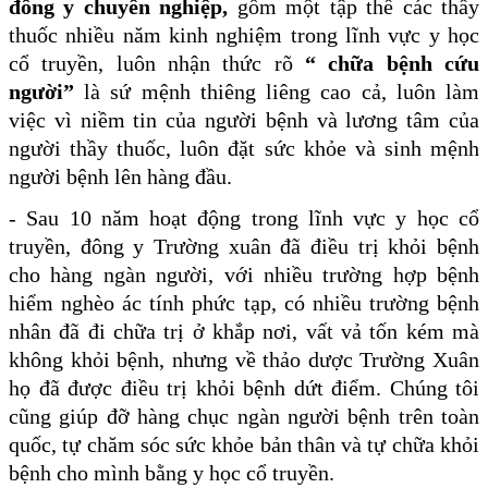
đông y chuyên nghiệp,
gồm một tập thể các thầy
thuốc nhiều năm kinh nghiệm trong lĩnh vực y học
cổ truyền, luôn nhận thức rõ
“ chữa bệnh cứu
người”
là sứ mệnh thiêng liêng cao cả, luôn làm
việc vì niềm tin của người bệnh và lương tâm của
người thầy thuốc, luôn đặt sức khỏe và sinh mệnh
người bệnh lên hàng đầu.
- Sau 10 năm hoạt động trong lĩnh vực y học cổ
truyền, đông y Trường xuân đã điều trị khỏi bệnh
cho hàng ngàn người, với nhiều trường hợp bệnh
hiểm nghèo ác tính phức tạp, có nhiều trường bệnh
nhân đã đi chữa trị ở khắp nơi, vất vả tốn kém mà
không khỏi bệnh, nhưng về thảo dược Trường Xuân
họ đã được điều trị khỏi bệnh dứt điểm. Chúng tôi
cũng giúp đỡ
hàng chục ngàn người bệnh trên toàn
quốc, tự chăm sóc sức khỏe bản thân và tự chữa khỏi
bệnh cho mình bằng y học cổ truyền.