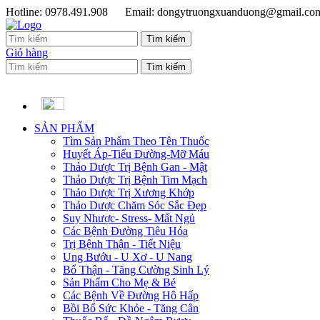
Hotline: 0978.491.908
Email: dongytruongxuanduong@gmail.co
Giỏ hàng
SẢN PHẨM
Tìm Sản Phẩm Theo Tên Thuốc
Huyết Áp-Tiểu Đường-Mỡ Máu
Thảo Dược Trị Bệnh Gan - Mật
Thảo Dược Trị Bệnh Tim Mạch
Thảo Dược Trị Xương Khớp
Thảo Dược Chăm Sóc Sắc Đẹp
Suy Nhược- Stress- Mất Ngủ
Các Bệnh Đường Tiêu Hóa
Trị Bệnh Thận - Tiết Niệu
Ung Bướu - U Xơ - U Nang
Bổ Thận - Tăng Cường Sinh Lý
Sản Phẩm Cho Mẹ & Bé
Các Bệnh Về Đường Hô Hấp
Bồi Bổ Sức Khỏe - Tăng Cân