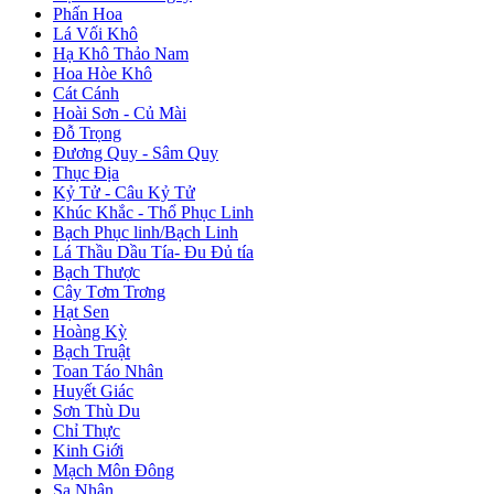
Phấn Hoa
Lá Vối Khô
Hạ Khô Thảo Nam
Hoa Hòe Khô
Cát Cánh
Hoài Sơn - Củ Mài
Đỗ Trọng
Đương Quy - Sâm Quy
Thục Địa
Kỷ Tử - Câu Kỷ Tử
Khúc Khắc - Thổ Phục Linh
Bạch Phục linh/Bạch Linh
Lá Thầu Dầu Tía- Đu Đủ tía
Bạch Thược
Cây Tơm Trơng
Hạt Sen
Hoàng Kỳ
Bạch Truật
Toan Táo Nhân
Huyết Giác
Sơn Thù Du
Chỉ Thực
Kinh Giới
Mạch Môn Đông
Sa Nhân