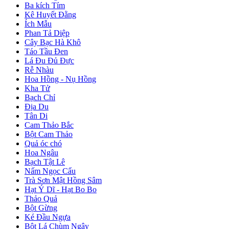
Ba kích Tím
Kê Huyết Đằng
Ích Mẫu
Phan Tả Diệp
Cây Bạc Hà Khô
Táo Tầu Đen
Lá Đu Đủ Đực
Rễ Nhàu
Hoa Hồng - Nụ Hồng
Kha Tử
Bạch Chỉ
Địa Du
Tân Di
Cam Thảo Bắc
Bột Cam Thảo
Quả óc chó
Hoa Ngâu
Bạch Tật Lê
Nấm Ngọc Cẩu
Trà Sơn Mật Hồng Sâm
Hạt Ý Dĩ - Hạt Bo Bo
Thảo Quả
Bột Gừng
Ké Đầu Ngựa
Bột Lá Chùm Ngây