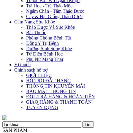
Thuốc Bổ - Đồ Ngâm Rượu
Trà Hoa - Trà Thảo Mộc
Ngâm Chân - Tắm Thảo Dược
Cây & Hạt Giống Thảo Dược
Cẩm Nang Sức Khỏe
Thảo Dược Và Sức Khỏe
Bài Thuốc
Phòng Chống Bệnh Tật
Đông Y Trị Bệnh
Dưỡng Sinh Sống Khỏe
Từ Điển Bệnh Học
Phụ Nữ Mang Thai
Vị thuốc
Chính sách hỗ trợ
GIỚI THIỆU
HỖ TRỢ ĐẶT HÀNG
THÔNG TIN KHUYẾN MÃI
BẢO MẬT THÔNG TIN
ĐỔI -TRẢ HÀNG & HOÀN TIỀN
GIAO HÀNG & THANH TOÁN
TUYỂN DỤNG
SẢN PHẨM