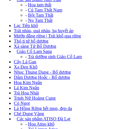
-
Hoa tam thất
-
Củ Tam Thất Nam
-
Bột Tam Thất
-
Nụ Tam Thất
Lạc Tiên khô
Trái nhàu, quả nhàu, hạ huyết áp
Mướp đắng rừng | Trái khổ qua rừng
Thỏ ti tử bổ dương
Xà sàng Tử Bổ Dương
+
Giảo Cổ Lam Sapa
-
Trà dưỡng sinh Giảo Cổ Lam
Cây Lá Gan
Xạ Đen Khô
Nhục Thung Dung - Bổ dương
Dâm Dương Hoắc - Bổ dương
Hoa Kim Ngân
Lá Kim Ngân
Trà Hoa Nhài
Trinh Nữ Hoàng Cung
Cỏ Ngọt
Lá Hồng Rừng hết mụn, đẹp da
Chè Dung Vàng
+
Các sản phẩm ATISO Đà Lạt
-
Hoa Atiso khô