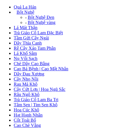
Quả La Hán
+
Bột Nghệ
-
Bột Nghệ Đen
-
Bột Nghệ vàng
Lá Mát Thận
Trà Giảo Cổ Lam Đặc Biệt
Tầm Gửi Cây Ngái
Dây Thìa Canh
Rễ Cây Xáo Tam Phân
Lá Khổ Sâm
Nụ Vối Sạch
Chè Dây Cao Bằng
Cao Bá Bệnh | Cao Mật Nhân
Dây Đau Xương
Cây Nhọ Nồi
Rau Má Khô
Cây Cứt Lợn | Hoa Ngũ Sắc
Râu Ngô Khô
Trà Giảo Cổ Lam Ba Tri
Tâm Sen | Tim Sen Khô
Hoa Cúc Khô
Hạt Hạnh Nhân
Cốt Toái Bổ
Cao Chè Vằng