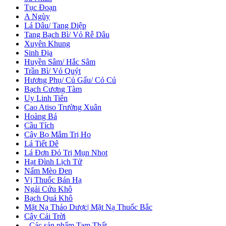
Tục Đoạn
A Ngùy
Lá Dâu/ Tang Diệp
Tang Bạch Bì/ Vỏ Rễ Dâu
Xuyên Khung
Sinh Địa
Huyền Sâm/ Hắc Sâm
Trần Bì/ Vỏ Quýt
Hương Phụ/ Củ Gấu/ Cỏ Cú
Bạch Cương Tàm
Uy Linh Tiên
Cao Atiso Trường Xuân
Hoàng Bá
Cầu Tích
Cây Bọ Mắm Trị Ho
Lá Tiết Dê
Lá Đơn Đỏ Trị Mụn Nhọt
Hạt Đình Lịch Tử
Nấm Mèo Đen
Vị Thuốc Bán Hạ
Ngải Cứu Khô
Bạch Quả Khô
Mặt Nạ Thảo Dược| Mặt Nạ Thuốc Bắc
Cây Cải Trời
+
Các sản phẩm Tam Thất