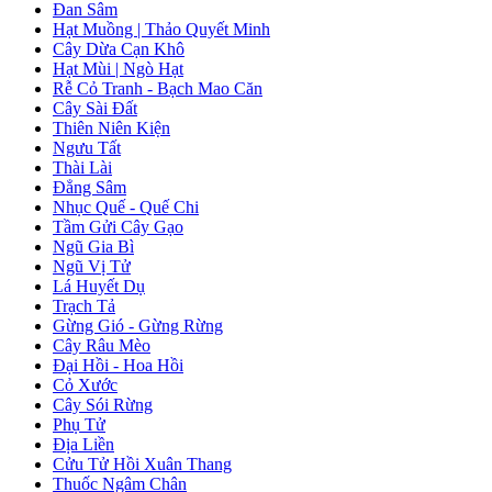
Đan Sâm
Hạt Muồng | Thảo Quyết Minh
Cây Dừa Cạn Khô
Hạt Mùi | Ngò Hạt
Rễ Cỏ Tranh - Bạch Mao Căn
Cây Sài Đất
Thiên Niên Kiện
Ngưu Tất
Thài Lài
Đẳng Sâm
Nhục Quế - Quế Chi
Tầm Gửi Cây Gạo
Ngũ Gia Bì
Ngũ Vị Tử
Lá Huyết Dụ
Trạch Tả
Gừng Gió - Gừng Rừng
Cây Râu Mèo
Đại Hồi - Hoa Hồi
Cỏ Xước
Cây Sói Rừng
Phụ Tử
Địa Liền
Cửu Tử Hồi Xuân Thang
Thuốc Ngâm Chân