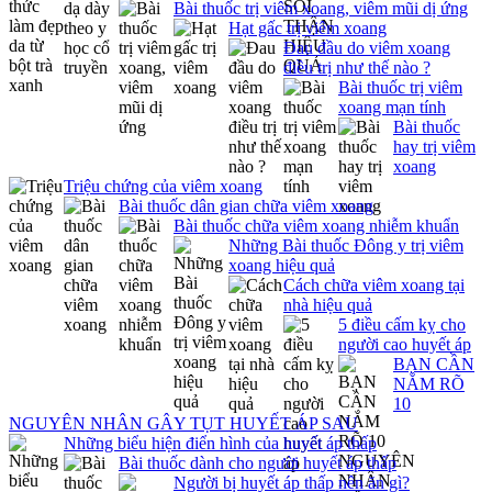
Bài thuốc trị viêm xoang, viêm mũi dị ứng
Hạt gấc trị viêm xoang
Đau đầu do viêm xoang
điều trị như thế nào ?
Bài thuốc trị viêm
xoang mạn tính
Bài thuốc
hay trị viêm
xoang
Triệu chứng của viêm xoang
Bài thuốc dân gian chữa viêm xoang
Bài thuốc chữa viêm xoang nhiễm khuẩn
Những Bài thuốc Đông y trị viêm
xoang hiệu quả
Cách chữa viêm xoang tại
nhà hiệu quả
5 điều cấm kỵ cho
người cao huyết áp
BẠN CẦN
NẮM RÕ
10
NGUYÊN NHÂN GÂY TỤT HUYẾT ÁP SAU
Những biểu hiện điển hình của huyết áp thấp
Bài thuốc dành cho người huyết áp thấp
Người bị huyết áp thấp nên ăn gì?