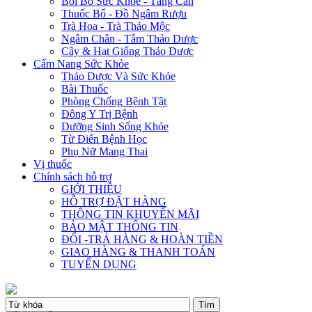
Bồi Bổ Sức Khỏe - Tăng Cân
Thuốc Bổ - Đồ Ngâm Rượu
Trà Hoa - Trà Thảo Mộc
Ngâm Chân - Tắm Thảo Dược
Cây & Hạt Giống Thảo Dược
Cẩm Nang Sức Khỏe
Thảo Dược Và Sức Khỏe
Bài Thuốc
Phòng Chống Bệnh Tật
Đông Y Trị Bệnh
Dưỡng Sinh Sống Khỏe
Từ Điển Bệnh Học
Phụ Nữ Mang Thai
Vị thuốc
Chính sách hỗ trợ
GIỚI THIỆU
HỖ TRỢ ĐẶT HÀNG
THÔNG TIN KHUYẾN MÃI
BẢO MẬT THÔNG TIN
ĐỔI -TRẢ HÀNG & HOÀN TIỀN
GIAO HÀNG & THANH TOÁN
TUYỂN DỤNG