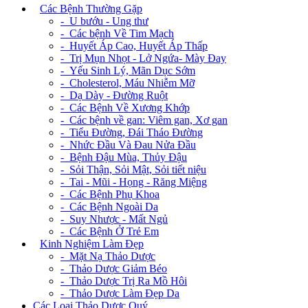
+
Các Bệnh Thường Gặp
- U bướu - Ung thư
- Các bệnh Về Tim Mạch
- Huyết Áp Cao, Huyết Áp Thấp
- Trị Mụn Nhọt - Lở Ngứa- Mày Đay
- Yếu Sinh Lý, Mãn Dục Sớm
- Cholesterol, Máu Nhiễm Mỡ
- Dạ Dày - Đường Ruột
- Các Bệnh Về Xương Khớp
- Các bệnh về gan: Viêm gan, Xơ gan
- Tiểu Đường, Đái Tháo Đường
- Nhức Đầu Và Đau Nửa Đầu
- Bệnh Đậu Mùa, Thủy Đậu
- Sỏi Thận, Sỏi Mật, Sỏi tiết niệu
- Tai - Mũi - Họng - Răng Miệng
- Các Bệnh Phụ Khoa
- Các Bệnh Ngoài Da
- Suy Nhược - Mất Ngủ
- Các Bệnh Ở Trẻ Em
+
Kinh Nghiệm Làm Đẹp
- Mặt Nạ Thảo Dược
- Thảo Dược Giảm Béo
- Thảo Dược Trị Ra Mồ Hôi
- Thảo Dược Làm Đẹp Da
Các Loại Thảo Dược Quý