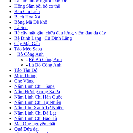
Lá tắm thuốc người Dao Đỏ
Hồng Sâm bồi bổ cơ thể
Bán Chi Liên
Bạch Hoa Xà
Bông Mã Đề khô
Lá Sen
Rễ cây mật gấu, chữa đau lưng, viêm đau dạ dày
Rễ Đinh Lăng | Củ Đinh Lăng
Cây Mật Gấu
Táo Mèo Sapa
+
Bồ Công Anh
-
Rễ Bồ Công Anh
-
Lá Bồ Công Anh
Táo Tầu Đỏ
Mộc Thông
Chè Vằng
Nấm Linh Chi - Sapa
Nấm Hương rừng Sa Pa
Nấm Linh Chi Hàn Quốc
Nấm Linh Chi Tự Nhiên
Nấm Lim Xanh Tự Nhiên
Nấm Linh Chi Đà Lạt
Nấm Linh Chi Bao Tử
Mật Ong nguyên chất
Quả Dứa dại