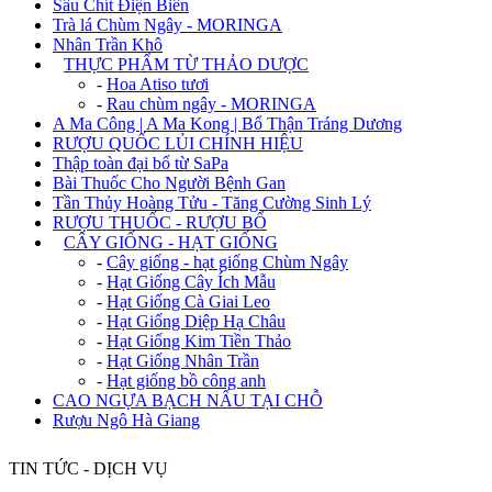
Sâu Chít Điện Biên
Trà lá Chùm Ngây - MORINGA
Nhân Trần Khô
+
THỰC PHẨM TỪ THẢO DƯỢC
-
Hoa Atiso tươi
-
Rau chùm ngây - MORINGA
A Ma Công | A Ma Kong | Bổ Thận Tráng Dương
RƯỢU QUỐC LỦI CHÍNH HIỆU
Thập toàn đại bổ từ SaPa
Bài Thuốc Cho Người Bệnh Gan
Tần Thủy Hoàng Tửu - Tăng Cường Sinh Lý
RƯỢU THUỐC - RƯỢU BỔ
+
CÂY GIỐNG - HẠT GIỐNG
-
Cây giống - hạt giống Chùm Ngây
-
Hạt Giống Cây Ích Mẫu
-
Hạt Giống Cà Giai Leo
-
Hạt Giống Diệp Hạ Châu
-
Hạt Giống Kim Tiền Thảo
-
Hạt Giống Nhân Trần
-
Hạt giống bồ công anh
CAO NGỰA BẠCH NẤU TẠI CHỖ
Rượu Ngô Hà Giang
TIN TỨC - DỊCH VỤ