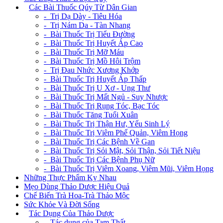
+
Các Bài Thuốc Qúy Từ Dân Gian
- Trị Dạ Dày - Tiêu Hóa
- Trị Nám Da - Tàn Nhang
- Bài Thuốc Trị Tiểu Đường
- Bài Thuốc Trị Huyết Áp Cao
- Bài Thuốc Trị Mỡ Máu
- Bài Thuốc Trị Mồ Hôi Trộm
- Trị Đau Nhức Xương Khớp
- Bài Thuốc Trị Huyết Áp Thấp
- Bài Thuốc Trị U Xơ - Ung Thư
- Bài Thuốc Trị Mất Ngủ - Suy Nhược
- Bài Thuốc Trị Rụng Tóc, Bạc Tóc
- Bài Thuốc Tăng Tuổi Xuân
- Bài Thuốc Trị Thận Hư, Yếu Sinh Lý
- Bài Thuốc Trị Viêm Phế Quản, Viêm Họng
- Bài Thuốc Trị Các Bệnh Về Gan
- Bài Thuốc Trị Sỏi Mật, Sỏi Thận, Sỏi Tiết Niệu
- Bài Thuốc Trị Các Bệnh Phụ Nữ
- Bài Thuốc Trị Viêm Xoang, Viêm Mũi, Viêm Họng
Những Thực Phẩm Kỵ Nhau
Mẹo Dùng Thảo Dược Hiệu Quả
Chế Biến Trà Hoa-Trà Thảo Mộc
Sức Khỏe Và Đời Sống
+
Tác Dụng Của Thảo Dược
- Tác dụng của Tam Thất