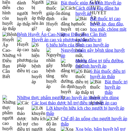
Bài thuốc giúp ổn định Huyết áp
Cách dùng câu đằng hạ
huyết áp
Bài thuốc trị cao
huyết áp, đau đầu,
hoa mắt, chóng mặt
Bệnh Huyết Áp Cao-Những Điều Bạn Cần Biết
Huyết áp cao và phương pháp điều trị
6 biểu hiện của bệnh cao huyết áp
Nguyên nhân gây bệnh tăng huyết
áp
Mướp đắng trị tiểu đường,
ổn định huyết áp
6 Bài thuốc điều trị
huyết áp thấp
Bài thuốc trị
huyết áp
thấp
Những thực phẩm người cao huyết áp không nên dùng
Các loại thảo dược hỗ trợ điều trị huyết áp cao
Lời khuyên hữu ích cho người bị huyết áp
thấp
Chế độ ăn uống cho người huyết áp
thấp
Xoa bóp, bấm huyệt hỗ trợ