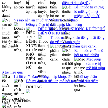
điều trị đau dạ dày
Bài thuốc trị chứng
lở miệng ( nhiệt
miệng - Vị nhiệt)
Vì sao nên ăn chuối trước khi tập thể thao
Đông y điều trị mất tiếng, khản tiếng
ĐIỀU TRỊ 3 BỆNH XƯƠNG KHỚP PHỔ
BIẾN Ở PHỤ NỮ
Thuốc nam trị khản tiếng, mất tiếng
do viêm thanh quản
Thực phẩm giàu canxi
Bài thuốc chữa mồ
hôi ra quá nhiều
Mẹo giúp
các mẹ trị
mồ hôi trộm
ở trẻ hiệu quả
Lá lốt chữa đau xương, thấp khớp, đổ mồ hôi tay chân
Bật mí 4 cách điều trị mồ hôi tay chân dứt điểm
ĐỐI TÁC
Chi Tiết Sản Phẩm