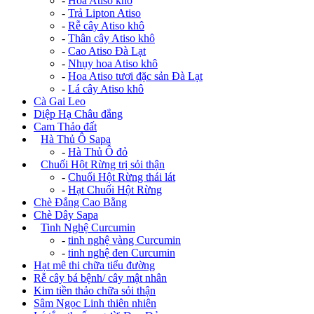
-
Hoa Atiso khô
-
Trả Lipton Atiso
-
Rễ cây Atiso khô
-
Thân cây Atiso khô
-
Cao Atiso Đà Lạt
-
Nhụy hoa Atiso khô
-
Hoa Atiso tươi đặc sản Đà Lạt
-
Lá cây Atiso khô
Cà Gai Leo
Diệp Hạ Châu đắng
Cam Thảo đất
+
Hà Thủ Ô Sapa
-
Hà Thủ Ô đỏ
+
Chuối Hột Rừng trị sỏi thận
-
Chuối Hột Rừng thái lát
-
Hạt Chuối Hột Rừng
Chè Đắng Cao Bằng
Chè Dây Sapa
+
Tinh Nghệ Curcumin
-
tinh nghệ vàng Curcumin
-
tinh nghệ đen Curcumin
Hạt mê thi chữa tiểu đường
Rễ cây bá bệnh/ cây mật nhân
Kim tiền thảo chữa sỏi thận
Sâm Ngọc Linh thiên nhiên