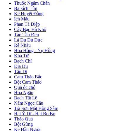
Thuốc Ngâm Chân
Ba kích Tím
Kê Huyết Đằng
Ích Mẫu
Phan Tả Diệp
Cây Bạc Hà Khô
Táo Tầu Đen
Lá Đu Đủ Đực
Rễ Nhàu
Hoa Hồng - Nụ Hồng
Kha Tử
Bạch Chỉ
Địa Du
Tân Di
Cam Thảo Bắc
Bột Cam Thảo
Quả óc chó
Hoa Ngâu
Bạch Tật Lê
Nấm Ngọc Cẩu
Trà Sơn Mật Hồng Sâm
Hạt Ý Dĩ - Hạt Bo Bo
Thảo Quả
Bột Gừng
Ké Đầu Ngựa