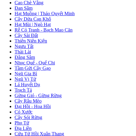
Cao Chè Vằng
Đan Sâm
Hạt Muồng | Thảo Quyết Minh
Cây Dừa Cạn Khô
Hạt Mùi | Ngò Hạt
Rễ Cỏ Tranh - Bạch Mao Căn
Cây Sài Đất
Thiên Niên Kiện
Ngưu Tất
Thài Lài
Đẳng Sâm
Nhục Quế - Quế Chi
Tầm Gửi Cây Gạo
Ngũ Gia Bì
Ngũ Vị Tử
Lá Huyết Dụ
Trạch Tả
Gừng Gió - Gừng Rừng
Cây Râu Mèo
Đại Hồi - Hoa Hồi
Cỏ Xước
Cây Sói Rừng
Phụ Tử
Địa Liền
Cửu Tử Hồi Xuân Thang