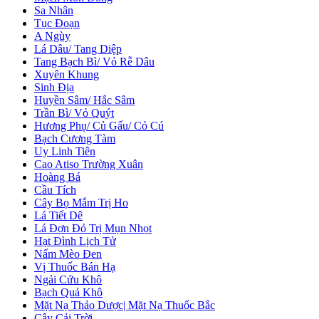
Sa Nhân
Tục Đoạn
A Ngùy
Lá Dâu/ Tang Diệp
Tang Bạch Bì/ Vỏ Rễ Dâu
Xuyên Khung
Sinh Địa
Huyền Sâm/ Hắc Sâm
Trần Bì/ Vỏ Quýt
Hương Phụ/ Củ Gấu/ Cỏ Cú
Bạch Cương Tàm
Uy Linh Tiên
Cao Atiso Trường Xuân
Hoàng Bá
Cầu Tích
Cây Bọ Mắm Trị Ho
Lá Tiết Dê
Lá Đơn Đỏ Trị Mụn Nhọt
Hạt Đình Lịch Tử
Nấm Mèo Đen
Vị Thuốc Bán Hạ
Ngải Cứu Khô
Bạch Quả Khô
Mặt Nạ Thảo Dược| Mặt Nạ Thuốc Bắc
Cây Cải Trời