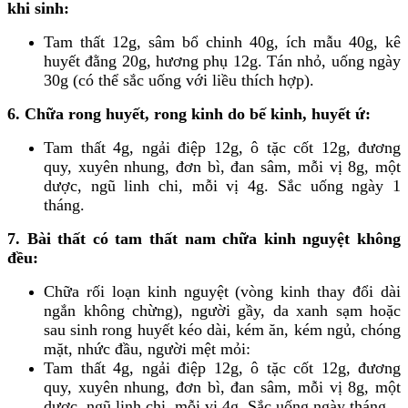
khi sinh:
Tam thất 12g, sâm bổ chinh 40g, ích mẫu 40g, kê
huyết đằng 20g, hương phụ 12g. Tán nhỏ, uống ngày
30g (có thể sắc uống với liều thích hợp).
6. Chữa rong huyết, rong kinh do bế kinh, huyết ứ:
Tam thất 4g, ngải điệp 12g, ô tặc cốt 12g, đương
quy, xuyên nhung, đơn bì, đan sâm, mỗi vị 8g, một
dược, ngũ linh chi, mỗi vị 4g. Sắc uống ngày 1
tháng.
7. Bài thất có tam thất nam chữa kinh nguyệt không
đều:
Chữa rối loạn kinh nguyệt (vòng kinh thay đổi dài
ngắn không chừng), người gầy, da xanh sạm hoặc
sau sinh rong huyết kéo dài, kém ăn, kém ngủ, chóng
mặt, nhức đầu, người mệt mỏi:
Tam thất 4g, ngải điệp 12g, ô tặc cốt 12g, đương
quy, xuyên nhung, đơn bì, đan sâm, mỗi vị 8g, một
dược, ngũ linh chi, mỗi vị 4g. Sắc uống ngày tháng.