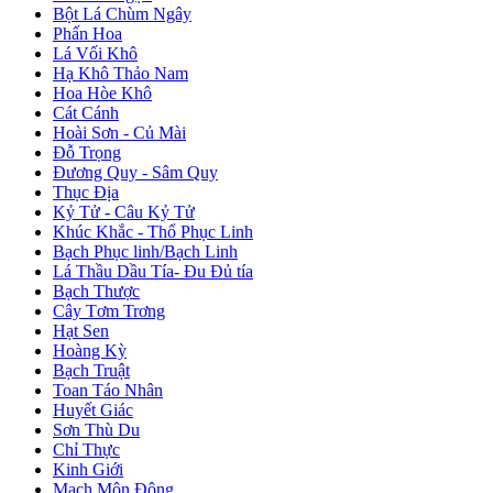
Bột Lá Chùm Ngây
Phấn Hoa
Lá Vối Khô
Hạ Khô Thảo Nam
Hoa Hòe Khô
Cát Cánh
Hoài Sơn - Củ Mài
Đỗ Trọng
Đương Quy - Sâm Quy
Thục Địa
Kỷ Tử - Câu Kỷ Tử
Khúc Khắc - Thổ Phục Linh
Bạch Phục linh/Bạch Linh
Lá Thầu Dầu Tía- Đu Đủ tía
Bạch Thược
Cây Tơm Trơng
Hạt Sen
Hoàng Kỳ
Bạch Truật
Toan Táo Nhân
Huyết Giác
Sơn Thù Du
Chỉ Thực
Kinh Giới
Mạch Môn Đông