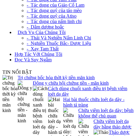
- Tác dụng của Giảo Cổ Lam
- Tác dụng quý của táo mèo
- Tác dụng quý của Atiso
- Tác dụng của nấm linh chi
- Dâm dương hoắc
+
Dịch Vụ Của Chúng Tôi
- Thái Và Nghiền Nấm Linh Chi
- Nghiền Thuốc Bắc- Dược Liệu
- Xay Tam Thất
Hợp Tác Với Chúng Tôi
Đọc Và Suy Ngẫm
TIN NỔI BẬT
Trị chứng bốc hỏa thời kỳ tiền mãn kinh
Đông y chữa hội chứng tiền - mãn kinh
Cách dùng chuối xanh điều trị bệnh viêm
loét dạ dày
Hai bài thuốc chữa loét dạ dày -
hành tá tràng
Chữa viêm loét dạ dày: bệnh
không thể chủ quan
Chữa viêm loét dạ
dày bằng thảo dược
Thảo dược