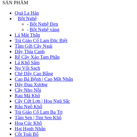
SẢN PHẨM
Quả La Hán
+
Bột Nghệ
-
Bột Nghệ Đen
-
Bột Nghệ vàng
Lá Mát Thận
Trà Giảo Cổ Lam Đặc Biệt
Tầm Gửi Cây Ngái
Dây Thìa Canh
Rễ Cây Xáo Tam Phân
Lá Khổ Sâm
Nụ Vối Sạch
Chè Dây Cao Bằng
Cao Bá Bệnh | Cao Mật Nhân
Dây Đau Xương
Cây Nhọ Nồi
Rau Má Khô
Cây Cứt Lợn | Hoa Ngũ Sắc
Râu Ngô Khô
Trà Giảo Cổ Lam Ba Tri
Tâm Sen | Tim Sen Khô
Hoa Cúc Khô
Hạt Hạnh Nhân
Cốt Toái Bổ