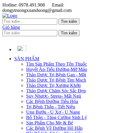
Hotline: 0978.491.908
Email:
dongytruongxuanduong@gmail.com
Giỏ hàng
SẢN PHẨM
Tìm Sản Phẩm Theo Tên Thuốc
Huyết Áp-Tiểu Đường-Mỡ Máu
Thảo Dược Trị Bệnh Gan - Mật
Thảo Dược Trị Bệnh Tim Mạch
Thảo Dược Trị Xương Khớp
Thảo Dược Chăm Sóc Sắc Đẹp
Suy Nhược- Stress- Mất Ngủ
Các Bệnh Đường Tiêu Hóa
Trị Bệnh Thận - Tiết Niệu
Ung Bướu - U Xơ - U Nang
Bổ Thận - Tăng Cường Sinh Lý
Sản Phẩm Cho Mẹ & Bé
Các Bệnh Về Đường Hô Hấp