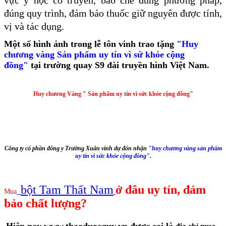
đúng quy trình, đảm bảo thuốc giữ nguyên được tính,
vị và tác dụng.
Một số hình ảnh trong lễ tôn vinh trao tặng
"Huy
chương vàng Sản phẩm uy tín vì sứ khỏe cộng
đồng"
tại trường quay S9 đài truyền hình Việt Nam.
Huy chương Vàng " Sản phẩm uy tín vì sức khỏe cộng đồng"
Công ty cổ phần đông y Trường Xuân vinh dự đón nhận
"huy chương vàng sản phẩm
uy tín vì sức khỏe cộng đồng"
.
bột Tam Thất Nam
ở đâu uy tín, đảm
Mua
bảo chất lượng?
Hiện nay www.thaoduocquy.vn được coi là