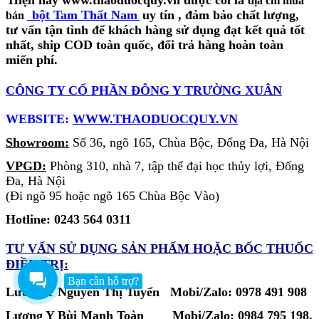
địa chỉ mua
bột Tam Thất Nam
uy tín
, đảm bảo chất lượng,
bán
tư vấn tận tình để khách hàng sử dụng đạt kết quả tốt
nhất, ship COD toàn quốc, đổi trả hàng hoàn toàn
miến phí.
CÔNG TY CỔ PHẦN ĐÔNG Y TRƯỜNG XUÂN
WEBSITE:
WWW.THAODUOCQUY.VN
Showroom:
Số 36, ngõ 165, Chùa Bộc, Đống Đa, Hà Nội
VPGD:
Phòng 310, nhà 7, tập thể đại học thủy lợi, Đống
Đa, Hà Nội
(Đi ngõ 95 hoặc ngõ 165 Chùa Bộc Vào)
Hotline: 0243 564 0311
TƯ VẤN SỬ DỤNG SẢN PHẨM
HOẶC BỐC THUỐC
ĐIỀU TRỊ:
Bạn cần hỗ trợ?
Lương Y Nguyễn Thị Tuyển Mobi/Zalo: 0978 491 908
Lương Y Bùi Mạnh Toàn
Mobi/Zalo:
0984 795 198.