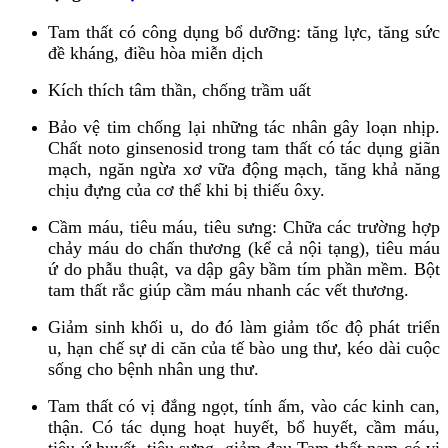
Tam thất có công dụng bổ dưỡng: tăng lực, tăng sức
đề kháng, điều hòa miễn dịch
Kích thích tâm thần, chống trầm uất
Bảo vệ tim chống lại những tác nhân gây loạn nhịp.
Chất noto ginsenosid trong tam thất có tác dụng giãn
mạch, ngăn ngừa xơ vữa động mạch, tăng khả năng
chịu đựng của cơ thể khi bị thiếu ôxy.
Cầm máu, tiêu máu, tiêu sưng: Chữa các trường hợp
chảy máu do chấn thương (kể cả nội tạng), tiêu máu
ứ do phẫu thuật, va dập gây bầm tím phần mềm. Bột
tam thất rắc giúp cầm máu nhanh các vết thương.
Giảm sinh khối u, do đó làm giảm tốc độ phát triển
u, hạn chế sự di căn của tế bào ung thư, kéo dài cuộc
sống cho bệnh nhân ung thư.
Tam thất có vị đắng ngọt, tính ấm, vào các kinh can,
thận. Có tác dụng hoạt huyết, bổ huyết, cầm máu,
tiêu ứ huyết, tiêu sưng, giảm đau.Tam thất nam có vị