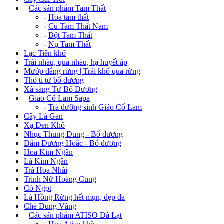
+
Các sản phẩm Tam Thất
-
Hoa tam thất
-
Củ Tam Thất Nam
-
Bột Tam Thất
-
Nụ Tam Thất
Lạc Tiên khô
Trái nhàu, quả nhàu, hạ huyết áp
Mướp đắng rừng | Trái khổ qua rừng
Thỏ ti tử bổ dương
Xà sàng Tử Bổ Dương
+
Giảo Cổ Lam Sapa
-
Trà dưỡng sinh Giảo Cổ Lam
Cây Lá Gan
Xạ Đen Khô
Nhục Thung Dung - Bổ dương
Dâm Dương Hoắc - Bổ dương
Hoa Kim Ngân
Lá Kim Ngân
Trà Hoa Nhài
Trinh Nữ Hoàng Cung
Cỏ Ngọt
Lá Hồng Rừng hết mụn, đẹp da
Chè Dung Vàng
+
Các sản phẩm ATISO Đà Lạt