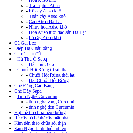
-
Hoa Atiso khô
-
Trả Lipton Atiso
-
Rễ cây Atiso khô
-
Thân cây Atiso khô
-
Cao Atiso Đà Lạt
-
Nhụy hoa Atiso khô
-
Hoa Atiso tươi đặc sản Đà Lạt
-
Lá cây Atiso khô
Cà Gai Leo
Diệp Hạ Châu đắng
Cam Thảo đất
+
Hà Thủ Ô Sapa
-
Hà Thủ Ô đỏ
+
Chuối Hột Rừng trị sỏi thận
-
Chuối Hột Rừng thái lát
-
Hạt Chuối Hột Rừng
Chè Đắng Cao Bằng
Chè Dây Sapa
+
Tinh Nghệ Curcumin
-
tinh nghệ vàng Curcumin
-
tinh nghệ đen Curcumin
Hạt mê thi chữa tiểu đường
Rễ cây bá bệnh/ cây mật nhân
Kim tiền thảo chữa sỏi thận
Sâm Ngọc Linh thiên nhiên