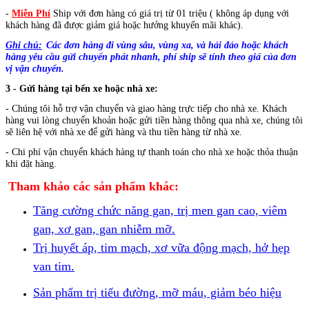
-
Miễn Phí
Ship với đơn hàng có giá trị từ 01 triệu ( không áp dụng với
khách hàng đã được giảm giá hoặc hưởng khuyến mãi khác).
Ghi chú:
Các đơn hàng đi vùng sâu, vùng xa, và hải đảo hoặc
khách
hàng yêu cầu gửi chuyển phát nhanh, phí ship sẽ tính theo giá của đơn
vị vận chuyển.
3 - Gửi hàng tại bến xe hoặc nhà xe:
- Chúng tôi hỗ trợ vận chuyển và giao hàng trực tiếp cho nhà xe.
Khách
hàng vui lòng chuyển khoản hoặc gửi tiền hàng thông qua nhà xe, chúng tôi
sẽ liên hệ với nhà xe để gửi hàng và thu tiền hàng từ nhà xe.
- Chi phí vận chuyển khách hàng tự thanh toán cho nhà xe hoặc thỏa thuận
khi đặt hàng.
Tham khảo các sản phẩm khác:
Tăng cường chức năng gan, trị men gan cao, viêm
gan, xơ gan, gan nhiễm mỡ.
Trị huyết áp, tim mạch, xơ vữa động mạch, hở hẹp
van tim.
Sản phẩm trị tiểu đường, mỡ máu, giảm béo hiệu