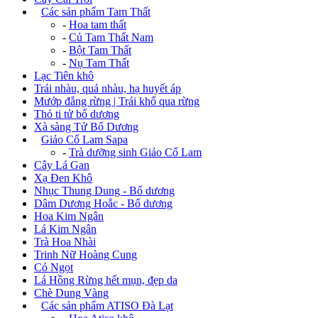
+
Các sản phẩm Tam Thất
-
Hoa tam thất
-
Củ Tam Thất Nam
-
Bột Tam Thất
-
Nụ Tam Thất
Lạc Tiên khô
Trái nhàu, quả nhàu, hạ huyết áp
Mướp đắng rừng | Trái khổ qua rừng
Thỏ ti tử bổ dương
Xà sàng Tử Bổ Dương
+
Giảo Cổ Lam Sapa
-
Trà dưỡng sinh Giảo Cổ Lam
Cây Lá Gan
Xạ Đen Khô
Nhục Thung Dung - Bổ dương
Dâm Dương Hoắc - Bổ dương
Hoa Kim Ngân
Lá Kim Ngân
Trà Hoa Nhài
Trinh Nữ Hoàng Cung
Cỏ Ngọt
Lá Hồng Rừng hết mụn, đẹp da
Chè Dung Vàng
+
Các sản phẩm ATISO Đà Lạt