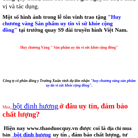
vị và tác dụng.
Một số hình ảnh trong lễ tôn vinh trao tặng
"Huy
chương vàng Sản phẩm uy tín vì sứ khỏe cộng
đồng"
tại trường quay S9 đài truyền hình Việt Nam.
Huy chương Vàng " Sản phẩm uy tín vì sức khỏe cộng đồng"
Công ty cổ phần đông y Trường Xuân vinh dự đón nhận
"huy chương vàng sản phẩm
uy tín vì sức khỏe cộng đồng"
.
bột đinh hương
ở đâu uy tín, đảm bảo
Mua
chất lượng?
Hiện nay www.thaoduocquy.vn được coi là
địa chỉ mua
bột đinh hương
uy tín
, đảm bảo chất lượng, tư
bán