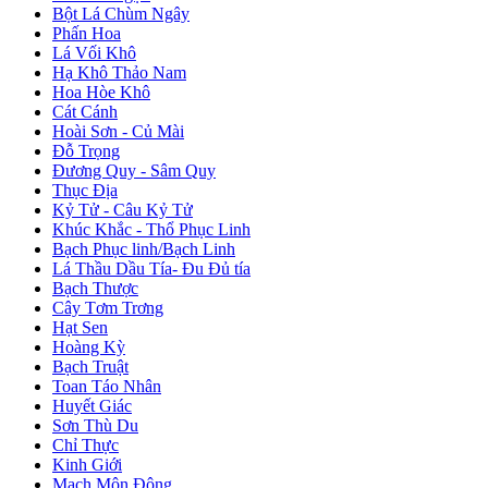
Bột Lá Chùm Ngây
Phấn Hoa
Lá Vối Khô
Hạ Khô Thảo Nam
Hoa Hòe Khô
Cát Cánh
Hoài Sơn - Củ Mài
Đỗ Trọng
Đương Quy - Sâm Quy
Thục Địa
Kỷ Tử - Câu Kỷ Tử
Khúc Khắc - Thổ Phục Linh
Bạch Phục linh/Bạch Linh
Lá Thầu Dầu Tía- Đu Đủ tía
Bạch Thược
Cây Tơm Trơng
Hạt Sen
Hoàng Kỳ
Bạch Truật
Toan Táo Nhân
Huyết Giác
Sơn Thù Du
Chỉ Thực
Kinh Giới
Mạch Môn Đông