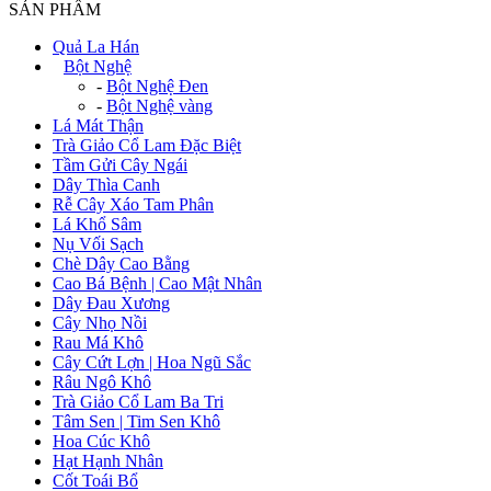
SẢN PHẨM
Quả La Hán
+
Bột Nghệ
-
Bột Nghệ Đen
-
Bột Nghệ vàng
Lá Mát Thận
Trà Giảo Cổ Lam Đặc Biệt
Tầm Gửi Cây Ngái
Dây Thìa Canh
Rễ Cây Xáo Tam Phân
Lá Khổ Sâm
Nụ Vối Sạch
Chè Dây Cao Bằng
Cao Bá Bệnh | Cao Mật Nhân
Dây Đau Xương
Cây Nhọ Nồi
Rau Má Khô
Cây Cứt Lợn | Hoa Ngũ Sắc
Râu Ngô Khô
Trà Giảo Cổ Lam Ba Tri
Tâm Sen | Tim Sen Khô
Hoa Cúc Khô
Hạt Hạnh Nhân
Cốt Toái Bổ