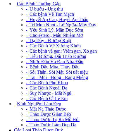
+
Các Bệnh Thường Gặp
- U bướu - Ung thư
- Các bệnh Về Tim Mạch
- Huyết Áp Cao, Huyết Áp Thấp
- Trị Mụn Nhọt - Lở Ngứa- Mày Đay
- Yếu Sinh Lý, Mãn Dục Sớm
- Cholesterol, Máu Nhiễm Mỡ
- Dạ Dày - Đường Ruột
- Các Bệnh Về Xương Khớp
- Các bệnh về gan: Viêm gan, Xơ gan
- Tiểu Đường, Đái Tháo Đường
- Nhức Đầu Và Đau Nửa Đầu
- Bệnh Đậu Mùa, Thủy Đậu
- Sỏi Thận, Sỏi Mật, Sỏi tiết niệu
- Tai - Mũi - Họng - Răng Miệng
- Các Bệnh Phụ Khoa
- Các Bệnh Ngoài Da
- Suy Nhược - Mất Ngủ
- Các Bệnh Ở Trẻ Em
+
Kinh Nghiệm Làm Đẹp
- Mặt Nạ Thảo Dược
- Thảo Dược Giảm Béo
- Thảo Dược Trị Ra Mồ Hôi
- Thảo Dược Làm Đẹp Da
Các Loại Thảo Dược Quý