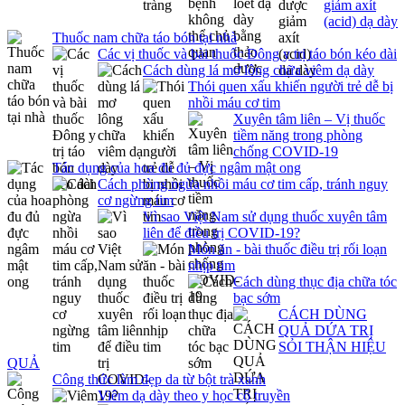
giảm axít
(acid) dạ dày
Thuốc nam chữa táo bón tại nhà
Các vị thuốc và bài thuốc Đông y trị táo bón kéo dài
Cách dùng lá mơ lông chữa viêm dạ dày
Thói quen xấu khiến người trẻ dễ bị
nhồi máu cơ tim
Xuyên tâm liên – Vị thuốc
tiềm năng trong phòng
chống COVID-19
Tác dụng của hoa đu đủ đực ngâm mật ong
Cách phòng ngừa nhồi máu cơ tim cấp, tránh nguy
cơ ngừng tim
Vì sao Việt Nam sử dụng thuốc xuyên tâm
liên để điều trị COVID-19?
Món ăn - bài thuốc điều trị rối loạn
nhịp tim
Cách dùng thục địa chữa tóc
bạc sớm
CÁCH DÙNG
QUẢ DỨA TRỊ
SỎI THẬN HIỆU
QUẢ
Công thức làm đẹp da từ bột trà xanh
Viêm dạ dày theo y học cổ truyền