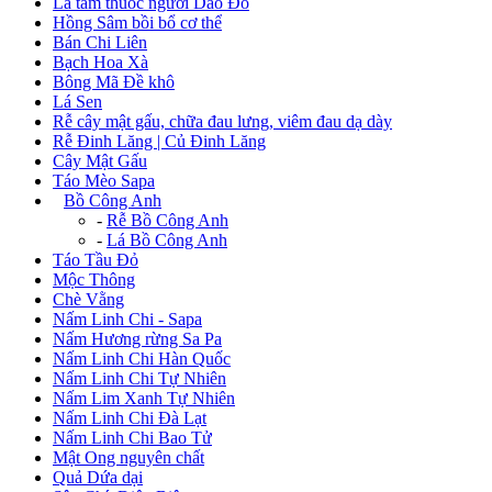
Lá tắm thuốc người Dao Đỏ
Hồng Sâm bồi bổ cơ thể
Bán Chi Liên
Bạch Hoa Xà
Bông Mã Đề khô
Lá Sen
Rễ cây mật gấu, chữa đau lưng, viêm đau dạ dày
Rễ Đinh Lăng | Củ Đinh Lăng
Cây Mật Gấu
Táo Mèo Sapa
+
Bồ Công Anh
-
Rễ Bồ Công Anh
-
Lá Bồ Công Anh
Táo Tầu Đỏ
Mộc Thông
Chè Vằng
Nấm Linh Chi - Sapa
Nấm Hương rừng Sa Pa
Nấm Linh Chi Hàn Quốc
Nấm Linh Chi Tự Nhiên
Nấm Lim Xanh Tự Nhiên
Nấm Linh Chi Đà Lạt
Nấm Linh Chi Bao Tử
Mật Ong nguyên chất
Quả Dứa dại