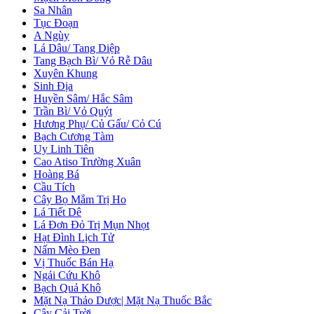
Sa Nhân
Tục Đoạn
A Ngùy
Lá Dâu/ Tang Diệp
Tang Bạch Bì/ Vỏ Rễ Dâu
Xuyên Khung
Sinh Địa
Huyền Sâm/ Hắc Sâm
Trần Bì/ Vỏ Quýt
Hương Phụ/ Củ Gấu/ Cỏ Cú
Bạch Cương Tàm
Uy Linh Tiên
Cao Atiso Trường Xuân
Hoàng Bá
Cầu Tích
Cây Bọ Mắm Trị Ho
Lá Tiết Dê
Lá Đơn Đỏ Trị Mụn Nhọt
Hạt Đình Lịch Tử
Nấm Mèo Đen
Vị Thuốc Bán Hạ
Ngải Cứu Khô
Bạch Quả Khô
Mặt Nạ Thảo Dược| Mặt Nạ Thuốc Bắc
Cây Cải Trời