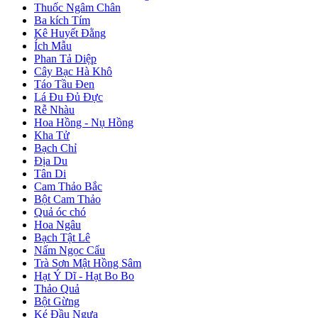
Thuốc Ngâm Chân
Ba kích Tím
Kê Huyết Đằng
Ích Mẫu
Phan Tả Diệp
Cây Bạc Hà Khô
Táo Tầu Đen
Lá Đu Đủ Đực
Rễ Nhàu
Hoa Hồng - Nụ Hồng
Kha Tử
Bạch Chỉ
Địa Du
Tân Di
Cam Thảo Bắc
Bột Cam Thảo
Quả óc chó
Hoa Ngâu
Bạch Tật Lê
Nấm Ngọc Cẩu
Trà Sơn Mật Hồng Sâm
Hạt Ý Dĩ - Hạt Bo Bo
Thảo Quả
Bột Gừng
Ké Đầu Ngựa