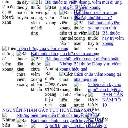
Bài thuốc trị viêm xoang, viêm mũi dị ứng
Hạt gấc trị viêm xoang
Đau đầu do viêm xoang
điều trị như thế nào ?
Bài thuốc trị viêm
xoang mạn tính
Bài thuốc
hay trị viêm
xoang
Triệu chứng của viêm xoang
Bài thuốc dân gian chữa viêm xoang
Bài thuốc chữa viêm xoang nhiễm khuẩn
Những Bài thuốc Đông y trị viêm
xoang hiệu quả
Cách chữa viêm xoang tại
nhà hiệu quả
5 điều cấm kỵ cho
người cao huyết áp
BẠN CẦN
NẮM RÕ
10
NGUYÊN NHÂN GÂY TỤT HUYẾT ÁP SAU
Những biểu hiện điển hình của huyết áp thấp
Bài thuốc dành cho người huyết áp thấp
Người bị huyết áp thấp nên ăn gì?