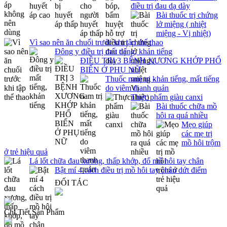
điều trị đau dạ dày
Bài thuốc trị chứng
lở miệng ( nhiệt
miệng - Vị nhiệt)
Vì sao nên ăn chuối trước khi tập thể thao
Đông y điều trị mất tiếng, khản tiếng
ĐIỀU TRỊ 3 BỆNH XƯƠNG KHỚP PHỔ
BIẾN Ở PHỤ NỮ
Thuốc nam trị khản tiếng, mất tiếng
do viêm thanh quản
Thực phẩm giàu canxi
Bài thuốc chữa mồ
hôi ra quá nhiều
Mẹo giúp
các mẹ trị
mồ hôi trộm
ở trẻ hiệu quả
Lá lốt chữa đau xương, thấp khớp, đổ mồ hôi tay chân
Bật mí 4 cách điều trị mồ hôi tay chân dứt điểm
ĐỐI TÁC
Chi Tiết Sản Phẩm