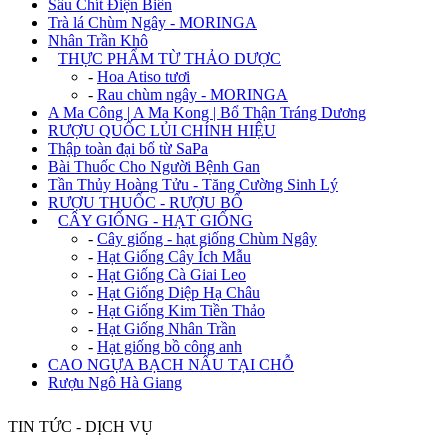
Sâu Chít Điện Biên
Trà lá Chùm Ngây - MORINGA
Nhân Trần Khô
+
THỰC PHẨM TỪ THẢO DƯỢC
-
Hoa Atiso tươi
-
Rau chùm ngây - MORINGA
A Ma Công | A Ma Kong | Bổ Thận Tráng Dương
RƯỢU QUỐC LỦI CHÍNH HIỆU
Thập toàn đại bổ từ SaPa
Bài Thuốc Cho Người Bệnh Gan
Tần Thủy Hoàng Tửu - Tăng Cường Sinh Lý
RƯỢU THUỐC - RƯỢU BỔ
+
CÂY GIỐNG - HẠT GIỐNG
-
Cây giống - hạt giống Chùm Ngây
-
Hạt Giống Cây Ích Mẫu
-
Hạt Giống Cà Giai Leo
-
Hạt Giống Diệp Hạ Châu
-
Hạt Giống Kim Tiền Thảo
-
Hạt Giống Nhân Trần
-
Hạt giống bồ công anh
CAO NGỰA BẠCH NẤU TẠI CHỖ
Rượu Ngô Hà Giang
TIN TỨC - DỊCH VỤ