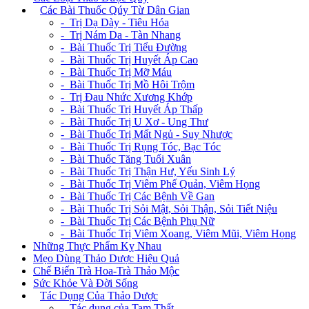
+
Các Bài Thuốc Qúy Từ Dân Gian
- Trị Dạ Dày - Tiêu Hóa
- Trị Nám Da - Tàn Nhang
- Bài Thuốc Trị Tiểu Đường
- Bài Thuốc Trị Huyết Áp Cao
- Bài Thuốc Trị Mỡ Máu
- Bài Thuốc Trị Mồ Hôi Trộm
- Trị Đau Nhức Xương Khớp
- Bài Thuốc Trị Huyết Áp Thấp
- Bài Thuốc Trị U Xơ - Ung Thư
- Bài Thuốc Trị Mất Ngủ - Suy Nhược
- Bài Thuốc Trị Rụng Tóc, Bạc Tóc
- Bài Thuốc Tăng Tuổi Xuân
- Bài Thuốc Trị Thận Hư, Yếu Sinh Lý
- Bài Thuốc Trị Viêm Phế Quản, Viêm Họng
- Bài Thuốc Trị Các Bệnh Về Gan
- Bài Thuốc Trị Sỏi Mật, Sỏi Thận, Sỏi Tiết Niệu
- Bài Thuốc Trị Các Bệnh Phụ Nữ
- Bài Thuốc Trị Viêm Xoang, Viêm Mũi, Viêm Họng
Những Thực Phẩm Kỵ Nhau
Mẹo Dùng Thảo Dược Hiệu Quả
Chế Biến Trà Hoa-Trà Thảo Mộc
Sức Khỏe Và Đời Sống
+
Tác Dụng Của Thảo Dược
- Tác dụng của Tam Thất