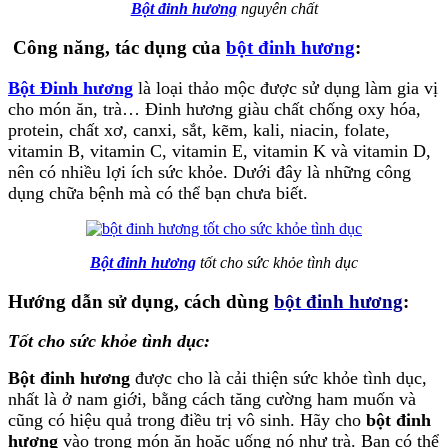
Bột đinh hương
nguyên chất
Công năng, tác dụng của
bột đinh hương
:
Bột Đinh hương
là loại thảo mộc được sử dụng làm gia vị
cho món ăn, trà… Đinh hương giàu chất chống oxy hóa,
protein, chất xơ, canxi, sắt, kẽm, kali, niacin, folate,
vitamin B, vitamin C, vitamin E, vitamin K và vitamin D,
nên có nhiều lợi ích sức khỏe. Dưới đây là những công
dụng chữa bệnh mà có thể bạn chưa biết.
Bột đinh hương
tốt cho sức khỏe tình dục
Hướng dẫn sử dụng, cách dùng
bột đinh hương
:
Tốt cho sức khỏe tình dục:
Bột đinh hương
được cho là cải thiện sức khỏe tình dục,
nhất là ở nam giới, bằng cách tăng cường ham muốn và
cũng có hiệu quả trong điều trị vô sinh. Hãy cho
bột đinh
hương
vào trong món ăn hoặc uống nó như trà. Bạn có thể