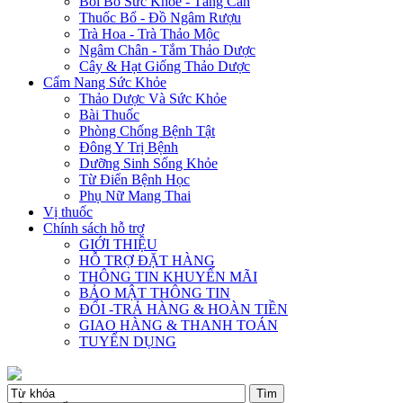
Bồi Bổ Sức Khỏe - Tăng Cân
Thuốc Bổ - Đồ Ngâm Rượu
Trà Hoa - Trà Thảo Mộc
Ngâm Chân - Tắm Thảo Dược
Cây & Hạt Giống Thảo Dược
Cẩm Nang Sức Khỏe
Thảo Dược Và Sức Khỏe
Bài Thuốc
Phòng Chống Bệnh Tật
Đông Y Trị Bệnh
Dưỡng Sinh Sống Khỏe
Từ Điển Bệnh Học
Phụ Nữ Mang Thai
Vị thuốc
Chính sách hỗ trợ
GIỚI THIỆU
HỖ TRỢ ĐẶT HÀNG
THÔNG TIN KHUYẾN MÃI
BẢO MẬT THÔNG TIN
ĐỔI -TRẢ HÀNG & HOÀN TIỀN
GIAO HÀNG & THANH TOÁN
TUYỂN DỤNG