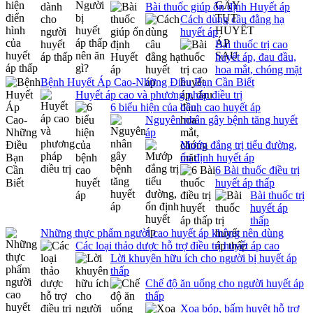
Bài thuốc giúp ổn định Huyết áp
Cách dùng câu đằng hạ
huyết áp
Bài thuốc trị cao
huyết áp, đau đầu,
hoa mắt, chóng mặt
Bệnh Huyết Áp Cao-Những Điều Bạn Cần Biết
Huyết áp cao và phương pháp điều trị
6 biểu hiện của bệnh cao huyết áp
Nguyên nhân gây bệnh tăng huyết
áp
Mướp đắng trị tiểu đường,
ổn định huyết áp
6 Bài thuốc điều trị
huyết áp thấp
Bài thuốc trị
huyết áp
thấp
Những thực phẩm người cao huyết áp không nên dùng
Các loại thảo dược hỗ trợ điều trị huyết áp cao
Lời khuyên hữu ích cho người bị huyết áp
thấp
Chế độ ăn uống cho người huyết áp
thấp
Xoa bóp, bấm huyệt hỗ trợ