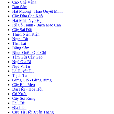
Cao Chè Vằng
Đan Sâm
Hạt Muồng | Thảo Quyết Minh
Cây Dừa Cạn Khô
Hạt Mùi | Ngò Hạt
Rễ Cỏ Tranh - Bạch Mao Căn
Cây Sài Đất
Thiên Niên Kiện
Ngưu Tất
Thài Lài
Đẳng Sâm
Nhục Quế - Quế Chi
Tầm Gửi Cây Gạo
Ngũ Gia Bì
Ngũ Vị Tử
Lá Huyết Dụ
Trạch Tả
Gừng Gió - Gừng Rừng
Cây Râu Mèo
Đại Hồi - Hoa Hồi
Cỏ Xước
Cây Sói Rừng
Phụ Tử
Địa Liền
Cửu Tử Hồi Xuân Thang