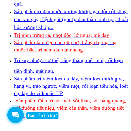
quả.
Sản phẩm trị đau nhức xương khớp, gai đôi cột sống,
đau vai gáy, Bệnh gút (gout), đau thần kinh tọa, thoái
hóa xương khớp...
Trị mụn trứng cá, nhọt độc, lở ngứa, mề đay
Sản phẩm làm đẹp cho phụ nữ, trắng da, mặt nạ
thuốc bắc, trị nám da, tàn nhang..
Trị suy nhược cơ thể, căng thẳng mệt mỏi, rối loạn
tiền đình, mất ngủ.
Sản phẩm trị viêm loét dạ dày, viêm loét thượng vị,
hạng vị, trào ngược, viêm ruột, rối loạn tiêu hóa, loét
dạ dày do vi khuẩn HP
Sản phẩm điều trị sỏi mật, sỏi thận, sỏi bàng quang,
sỏi đường tiết niệu, viễm cầu thận, viêm đường tiết
niệu.
Bạn cần hỗ trợ?