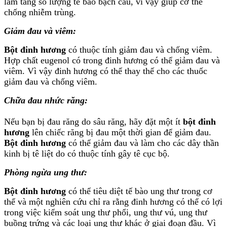
làm tăng số lượng tế bào bạch cầu, vì vậy giúp cơ thể
chống nhiễm trùng.
Giảm đau và viêm:
Bột đinh hương
có thuộc tính giảm đau và chống viêm.
Hợp chất eugenol có trong đinh hương có thể giảm đau và
viêm. Vì vậy đinh hương có thể thay thế cho các thuốc
giảm đau và chống viêm.
Chữa đau nhức răng:
Nếu bạn bị đau răng do sâu răng, hãy đặt một ít
bột đinh
hương
lên chiếc răng bị đau một thời gian để giảm đau.
Bột đinh hương
có thể giảm đau và làm cho các dây thần
kinh bị tê liệt do có thuộc tính gây tê cục bộ.
Phòng ngừa ung thư:
Bột đinh hương
có thể tiêu diệt tế bào ung thư trong cơ
thể và một nghiên cứu chỉ ra rằng đinh hương có thể có lợi
trong việc kiểm soát ung thư phổi, ung thư vú, ung thư
buồng trứng và các loại ung thư khác ở giai đoạn đầu. Vì