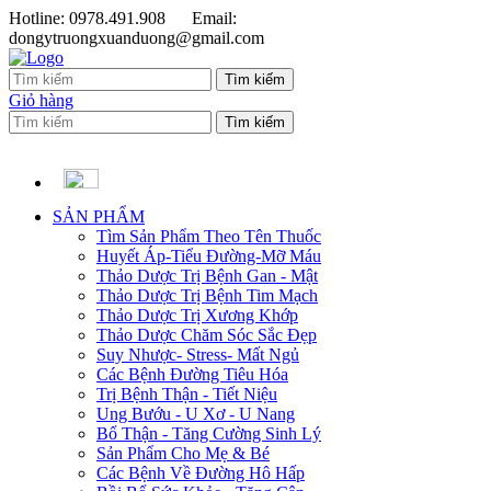
Hotline: 0978.491.908
Email:
dongytruongxuanduong@gmail.com
Giỏ hàng
SẢN PHẨM
Tìm Sản Phẩm Theo Tên Thuốc
Huyết Áp-Tiểu Đường-Mỡ Máu
Thảo Dược Trị Bệnh Gan - Mật
Thảo Dược Trị Bệnh Tim Mạch
Thảo Dược Trị Xương Khớp
Thảo Dược Chăm Sóc Sắc Đẹp
Suy Nhược- Stress- Mất Ngủ
Các Bệnh Đường Tiêu Hóa
Trị Bệnh Thận - Tiết Niệu
Ung Bướu - U Xơ - U Nang
Bổ Thận - Tăng Cường Sinh Lý
Sản Phẩm Cho Mẹ & Bé
Các Bệnh Về Đường Hô Hấp