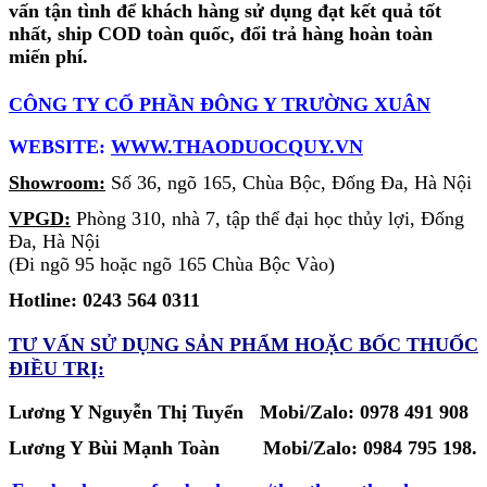
vấn tận tình để khách hàng sử dụng đạt kết quả tốt
nhất, ship COD toàn quốc, đổi trả hàng hoàn toàn
miến phí.
CÔNG TY CỔ PHẦN ĐÔNG Y TRƯỜNG XUÂN
WEBSITE:
WWW.THAODUOCQUY.VN
Showroom:
Số 36, ngõ 165, Chùa Bộc, Đống Đa, Hà Nội
VPGD:
Phòng 310, nhà 7, tập thể đại học thủy lợi, Đống
Đa, Hà Nội
(Đi ngõ 95 hoặc ngõ 165 Chùa Bộc Vào)
Hotline: 0243 564 0311
TƯ VẤN SỬ DỤNG SẢN PHẨM
HOẶC BỐC THUỐC
ĐIỀU TRỊ:
Lương Y Nguyễn Thị Tuyển Mobi/Zalo: 0978 491 908
Lương Y Bùi Mạnh Toàn
Mobi/Zalo:
0984 795 198.