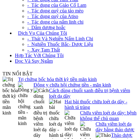
- Tác dụng của Giảo Cổ Lam
- Tác dụng quý của táo mèo
- Tác dụng quý của Atiso
- Tác dụng của nấm linh chi
- Dâm dương hoắc
+
Dịch Vụ Của Chúng Tôi
- Thái Và Nghiền Nấm Linh Chi
- Nghiền Thuốc Bắc- Dược Liệu
- Xay Tam Thất
Hợp Tác Với Chúng Tôi
Đọc Và Suy Ngẫm
TIN NỔI BẬT
Trị chứng bốc hỏa thời kỳ tiền mãn kinh
Đông y chữa hội chứng tiền - mãn kinh
Cách dùng chuối xanh điều trị bệnh viêm
loét dạ dày
Hai bài thuốc chữa loét dạ dày -
hành tá tràng
Chữa viêm loét dạ dày: bệnh
không thể chủ quan
Chữa viêm loét dạ
dày bằng thảo dược
Thảo dược