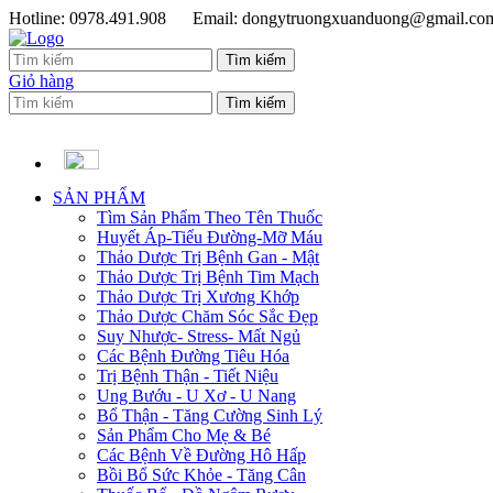
Hotline: 0978.491.908
Email: dongytruongxuanduong@gmail.co
Giỏ hàng
SẢN PHẨM
Tìm Sản Phẩm Theo Tên Thuốc
Huyết Áp-Tiểu Đường-Mỡ Máu
Thảo Dược Trị Bệnh Gan - Mật
Thảo Dược Trị Bệnh Tim Mạch
Thảo Dược Trị Xương Khớp
Thảo Dược Chăm Sóc Sắc Đẹp
Suy Nhược- Stress- Mất Ngủ
Các Bệnh Đường Tiêu Hóa
Trị Bệnh Thận - Tiết Niệu
Ung Bướu - U Xơ - U Nang
Bổ Thận - Tăng Cường Sinh Lý
Sản Phẩm Cho Mẹ & Bé
Các Bệnh Về Đường Hô Hấp
Bồi Bổ Sức Khỏe - Tăng Cân