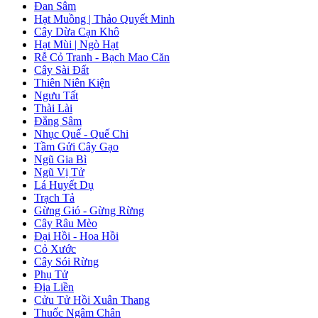
Đan Sâm
Hạt Muồng | Thảo Quyết Minh
Cây Dừa Cạn Khô
Hạt Mùi | Ngò Hạt
Rễ Cỏ Tranh - Bạch Mao Căn
Cây Sài Đất
Thiên Niên Kiện
Ngưu Tất
Thài Lài
Đẳng Sâm
Nhục Quế - Quế Chi
Tầm Gửi Cây Gạo
Ngũ Gia Bì
Ngũ Vị Tử
Lá Huyết Dụ
Trạch Tả
Gừng Gió - Gừng Rừng
Cây Râu Mèo
Đại Hồi - Hoa Hồi
Cỏ Xước
Cây Sói Rừng
Phụ Tử
Địa Liền
Cửu Tử Hồi Xuân Thang
Thuốc Ngâm Chân