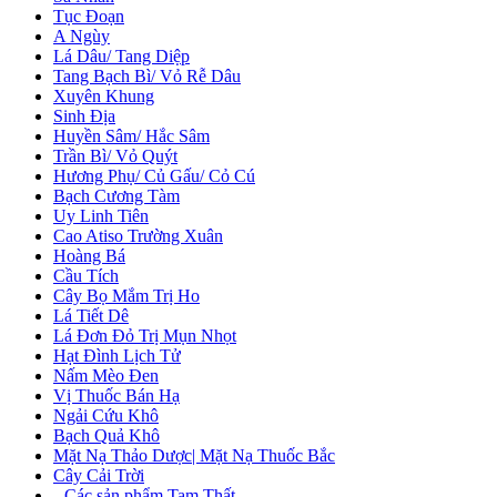
Tục Đoạn
A Ngùy
Lá Dâu/ Tang Diệp
Tang Bạch Bì/ Vỏ Rễ Dâu
Xuyên Khung
Sinh Địa
Huyền Sâm/ Hắc Sâm
Trần Bì/ Vỏ Quýt
Hương Phụ/ Củ Gấu/ Cỏ Cú
Bạch Cương Tàm
Uy Linh Tiên
Cao Atiso Trường Xuân
Hoàng Bá
Cầu Tích
Cây Bọ Mắm Trị Ho
Lá Tiết Dê
Lá Đơn Đỏ Trị Mụn Nhọt
Hạt Đình Lịch Tử
Nấm Mèo Đen
Vị Thuốc Bán Hạ
Ngải Cứu Khô
Bạch Quả Khô
Mặt Nạ Thảo Dược| Mặt Nạ Thuốc Bắc
Cây Cải Trời
+
Các sản phẩm Tam Thất