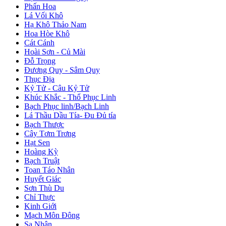
Phấn Hoa
Lá Vối Khô
Hạ Khô Thảo Nam
Hoa Hòe Khô
Cát Cánh
Hoài Sơn - Củ Mài
Đỗ Trọng
Đương Quy - Sâm Quy
Thục Địa
Kỷ Tử - Câu Kỷ Tử
Khúc Khắc - Thổ Phục Linh
Bạch Phục linh/Bạch Linh
Lá Thầu Dầu Tía- Đu Đủ tía
Bạch Thược
Cây Tơm Trơng
Hạt Sen
Hoàng Kỳ
Bạch Truật
Toan Táo Nhân
Huyết Giác
Sơn Thù Du
Chỉ Thực
Kinh Giới
Mạch Môn Đông
Sa Nhân