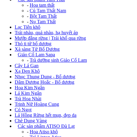
-
Hoa tam thất
-
Củ Tam Thất Nam
-
Bột Tam Thất
-
Nụ Tam Thất
Lạc Tiên khô
Trái nhàu, quả nhàu, hạ huyết áp
Mướp đắng rừng | Trái khổ qua rừng
Thỏ ti tử bổ dương
Xà sàng Tử Bổ Dương
+
Giảo Cổ Lam Sapa
-
Trà dưỡng sinh Giảo Cổ Lam
Cây Lá Gan
Xạ Đen Khô
Nhục Thung Dung - Bổ dương
Dâm Dương Hoắc - Bổ dương
Hoa Kim Ngân
Lá Kim Ngân
Trà Hoa Nhài
Trinh Nữ Hoàng Cung
Cỏ Ngọt
Lá Hồng Rừng hết mụn, đẹp da
Chè Dung Vàng
+
Các sản phẩm ATISO Đà Lạt
-
Hoa Atiso khô