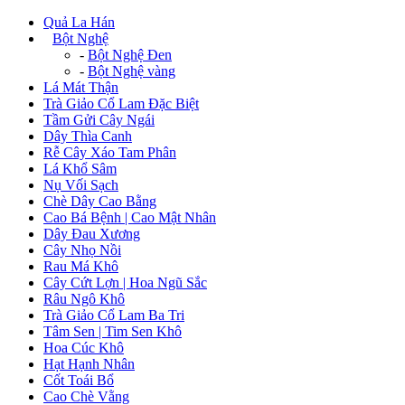
Quả La Hán
+
Bột Nghệ
-
Bột Nghệ Đen
-
Bột Nghệ vàng
Lá Mát Thận
Trà Giảo Cổ Lam Đặc Biệt
Tầm Gửi Cây Ngái
Dây Thìa Canh
Rễ Cây Xáo Tam Phân
Lá Khổ Sâm
Nụ Vối Sạch
Chè Dây Cao Bằng
Cao Bá Bệnh | Cao Mật Nhân
Dây Đau Xương
Cây Nhọ Nồi
Rau Má Khô
Cây Cứt Lợn | Hoa Ngũ Sắc
Râu Ngô Khô
Trà Giảo Cổ Lam Ba Tri
Tâm Sen | Tim Sen Khô
Hoa Cúc Khô
Hạt Hạnh Nhân
Cốt Toái Bổ
Cao Chè Vằng