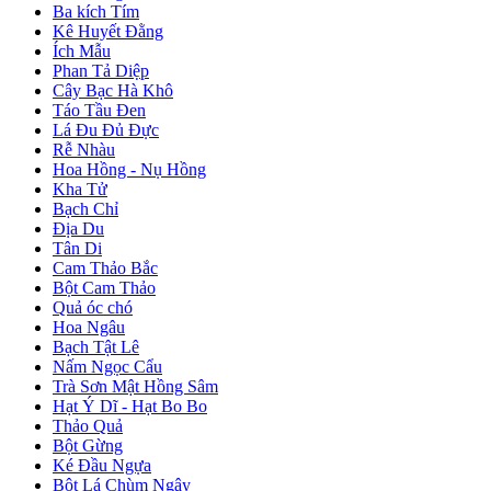
Ba kích Tím
Kê Huyết Đằng
Ích Mẫu
Phan Tả Diệp
Cây Bạc Hà Khô
Táo Tầu Đen
Lá Đu Đủ Đực
Rễ Nhàu
Hoa Hồng - Nụ Hồng
Kha Tử
Bạch Chỉ
Địa Du
Tân Di
Cam Thảo Bắc
Bột Cam Thảo
Quả óc chó
Hoa Ngâu
Bạch Tật Lê
Nấm Ngọc Cẩu
Trà Sơn Mật Hồng Sâm
Hạt Ý Dĩ - Hạt Bo Bo
Thảo Quả
Bột Gừng
Ké Đầu Ngựa
Bột Lá Chùm Ngây