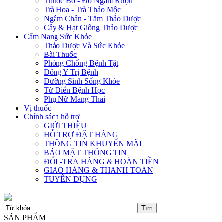
Thuốc Bổ - Đồ Ngâm Rượu
Trà Hoa - Trà Thảo Mộc
Ngâm Chân - Tắm Thảo Dược
Cây & Hạt Giống Thảo Dược
Cẩm Nang Sức Khỏe
Thảo Dược Và Sức Khỏe
Bài Thuốc
Phòng Chống Bệnh Tật
Đông Y Trị Bệnh
Dưỡng Sinh Sống Khỏe
Từ Điển Bệnh Học
Phụ Nữ Mang Thai
Vị thuốc
Chính sách hỗ trợ
GIỚI THIỆU
HỖ TRỢ ĐẶT HÀNG
THÔNG TIN KHUYẾN MÃI
BẢO MẬT THÔNG TIN
ĐỔI -TRẢ HÀNG & HOÀN TIỀN
GIAO HÀNG & THANH TOÁN
TUYỂN DỤNG
SẢN PHẨM