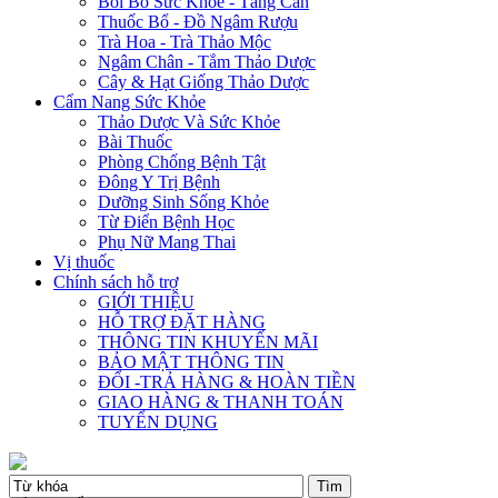
Bồi Bổ Sức Khỏe - Tăng Cân
Thuốc Bổ - Đồ Ngâm Rượu
Trà Hoa - Trà Thảo Mộc
Ngâm Chân - Tắm Thảo Dược
Cây & Hạt Giống Thảo Dược
Cẩm Nang Sức Khỏe
Thảo Dược Và Sức Khỏe
Bài Thuốc
Phòng Chống Bệnh Tật
Đông Y Trị Bệnh
Dưỡng Sinh Sống Khỏe
Từ Điển Bệnh Học
Phụ Nữ Mang Thai
Vị thuốc
Chính sách hỗ trợ
GIỚI THIỆU
HỖ TRỢ ĐẶT HÀNG
THÔNG TIN KHUYẾN MÃI
BẢO MẬT THÔNG TIN
ĐỔI -TRẢ HÀNG & HOÀN TIỀN
GIAO HÀNG & THANH TOÁN
TUYỂN DỤNG