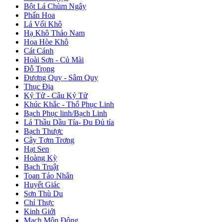
Bột Lá Chùm Ngây
Phấn Hoa
Lá Vối Khô
Hạ Khô Thảo Nam
Hoa Hòe Khô
Cát Cánh
Hoài Sơn - Củ Mài
Đỗ Trọng
Đương Quy - Sâm Quy
Thục Địa
Kỷ Tử - Câu Kỷ Tử
Khúc Khắc - Thổ Phục Linh
Bạch Phục linh/Bạch Linh
Lá Thầu Dầu Tía- Đu Đủ tía
Bạch Thược
Cây Tơm Trơng
Hạt Sen
Hoàng Kỳ
Bạch Truật
Toan Táo Nhân
Huyết Giác
Sơn Thù Du
Chỉ Thực
Kinh Giới
Mạch Môn Đông