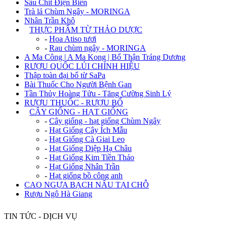
Sâu Chít Điện Biên
Trà lá Chùm Ngây - MORINGA
Nhân Trần Khô
+
THỰC PHẨM TỪ THẢO DƯỢC
-
Hoa Atiso tươi
-
Rau chùm ngây - MORINGA
A Ma Công | A Ma Kong | Bổ Thận Tráng Dương
RƯỢU QUỐC LỦI CHÍNH HIỆU
Thập toàn đại bổ từ SaPa
Bài Thuốc Cho Người Bệnh Gan
Tần Thủy Hoàng Tửu - Tăng Cường Sinh Lý
RƯỢU THUỐC - RƯỢU BỔ
+
CÂY GIỐNG - HẠT GIỐNG
-
Cây giống - hạt giống Chùm Ngây
-
Hạt Giống Cây Ích Mẫu
-
Hạt Giống Cà Giai Leo
-
Hạt Giống Diệp Hạ Châu
-
Hạt Giống Kim Tiền Thảo
-
Hạt Giống Nhân Trần
-
Hạt giống bồ công anh
CAO NGỰA BẠCH NẤU TẠI CHỖ
Rượu Ngô Hà Giang
TIN TỨC - DỊCH VỤ