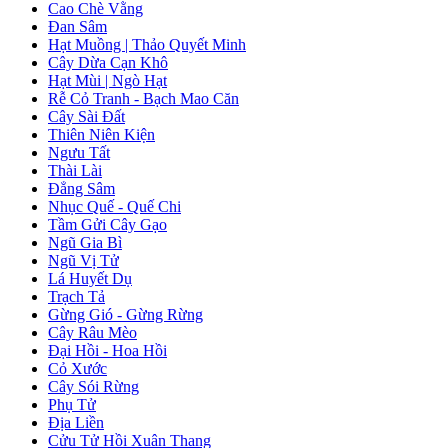
Cao Chè Vằng
Đan Sâm
Hạt Muồng | Thảo Quyết Minh
Cây Dừa Cạn Khô
Hạt Mùi | Ngò Hạt
Rễ Cỏ Tranh - Bạch Mao Căn
Cây Sài Đất
Thiên Niên Kiện
Ngưu Tất
Thài Lài
Đẳng Sâm
Nhục Quế - Quế Chi
Tầm Gửi Cây Gạo
Ngũ Gia Bì
Ngũ Vị Tử
Lá Huyết Dụ
Trạch Tả
Gừng Gió - Gừng Rừng
Cây Râu Mèo
Đại Hồi - Hoa Hồi
Cỏ Xước
Cây Sói Rừng
Phụ Tử
Địa Liền
Cửu Tử Hồi Xuân Thang