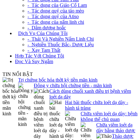
- Tác dụng của Giảo Cổ Lam
- Tác dụng quý của táo mèo
- Tác dụng quý của Atiso
- Tác dụng của nấm linh chi
- Dâm dương hoắc
+
Dịch Vụ Của Chúng Tôi
- Thái Và Nghiền Nấm Linh Chi
- Nghiền Thuốc Bắc- Dược Liệu
- Xay Tam Thất
Hợp Tác Với Chúng Tôi
Đọc Và Suy Ngẫm
TIN NỔI BẬT
Trị chứng bốc hỏa thời kỳ tiền mãn kinh
Đông y chữa hội chứng tiền - mãn kinh
Cách dùng chuối xanh điều trị bệnh viêm
loét dạ dày
Hai bài thuốc chữa loét dạ dày -
hành tá tràng
Chữa viêm loét dạ dày: bệnh
không thể chủ quan
Chữa viêm loét dạ
dày bằng thảo dược
Thảo dược