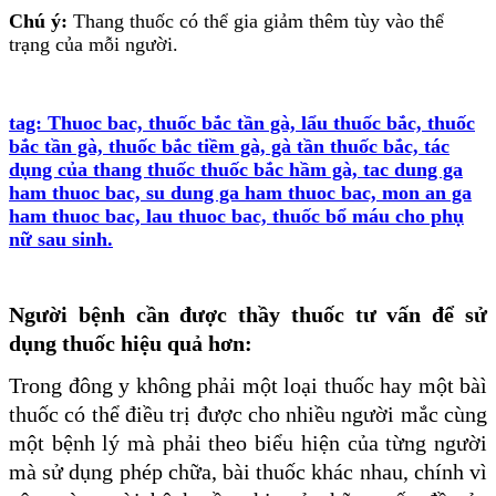
Chú ý:
Thang thuốc có thể gia giảm thêm tùy vào thể
trạng của mỗi người.
tag: Thuoc bac, thuốc bắc tần gà, lẩu thuốc bắc, thuốc
bắc tần gà, thuốc bắc tiềm gà, gà tần thuốc bắc, tác
dụng của thang thuốc thuốc bắc hầm gà, tac dung ga
ham thuoc bac, su dung ga ham thuoc bac, mon an ga
ham thuoc bac, lau thuoc bac, thuốc bổ máu cho phụ
nữ sau sinh.
Người bệnh cần được thầy thuốc tư vấn để sử
dụng thuốc hiệu quả hơn:
Trong đông y không phải một loại thuốc hay một bàì
thuốc có thể điều trị được cho nhiều người mắc cùng
một bệnh lý mà phải theo biểu hiện của từng người
mà sử dụng phép chữa, bài thuốc khác nhau, chính vì