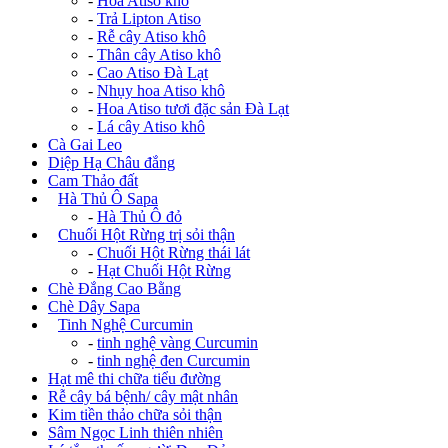
-
Hoa Atiso khô
-
Trả Lipton Atiso
-
Rễ cây Atiso khô
-
Thân cây Atiso khô
-
Cao Atiso Đà Lạt
-
Nhụy hoa Atiso khô
-
Hoa Atiso tươi đặc sản Đà Lạt
-
Lá cây Atiso khô
Cà Gai Leo
Diệp Hạ Châu đắng
Cam Thảo đất
+
Hà Thủ Ô Sapa
-
Hà Thủ Ô đỏ
+
Chuối Hột Rừng trị sỏi thận
-
Chuối Hột Rừng thái lát
-
Hạt Chuối Hột Rừng
Chè Đắng Cao Bằng
Chè Dây Sapa
+
Tinh Nghệ Curcumin
-
tinh nghệ vàng Curcumin
-
tinh nghệ đen Curcumin
Hạt mê thi chữa tiểu đường
Rễ cây bá bệnh/ cây mật nhân
Kim tiền thảo chữa sỏi thận
Sâm Ngọc Linh thiên nhiên