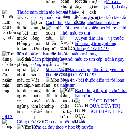
giảm axít
(acid) dạ dày
Thuốc nam chữa táo bón tại nhà
Các vị thuốc và bài thuốc Đông y trị táo bón kéo dài
Cách dùng lá mơ lông chữa viêm dạ dày
Thói quen xấu khiến người trẻ dễ bị
nhồi máu cơ tim
Xuyên tâm liên – Vị thuốc
tiềm năng trong phòng
chống COVID-19
Tác dụng của hoa đu đủ đực ngâm mật ong
Cách phòng ngừa nhồi máu cơ tim cấp, tránh nguy
cơ ngừng tim
Vì sao Việt Nam sử dụng thuốc xuyên tâm
liên để điều trị COVID-19?
Món ăn - bài thuốc điều trị rối loạn
nhịp tim
Cách dùng thục địa chữa tóc
bạc sớm
CÁCH DÙNG
QUẢ DỨA TRỊ
SỎI THẬN HIỆU
QUẢ
Công thức làm đẹp da từ bột trà xanh
Viêm dạ dày theo y học cổ truyền