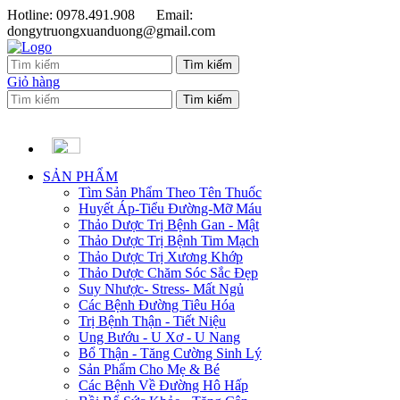
Hotline: 0978.491.908
Email:
dongytruongxuanduong@gmail.com
Giỏ hàng
SẢN PHẨM
Tìm Sản Phẩm Theo Tên Thuốc
Huyết Áp-Tiểu Đường-Mỡ Máu
Thảo Dược Trị Bệnh Gan - Mật
Thảo Dược Trị Bệnh Tim Mạch
Thảo Dược Trị Xương Khớp
Thảo Dược Chăm Sóc Sắc Đẹp
Suy Nhược- Stress- Mất Ngủ
Các Bệnh Đường Tiêu Hóa
Trị Bệnh Thận - Tiết Niệu
Ung Bướu - U Xơ - U Nang
Bổ Thận - Tăng Cường Sinh Lý
Sản Phẩm Cho Mẹ & Bé
Các Bệnh Về Đường Hô Hấp