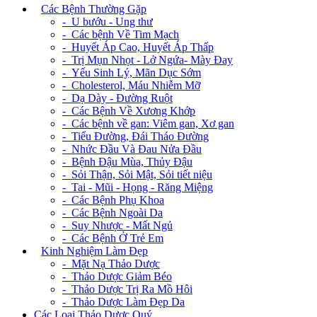
+
Các Bệnh Thường Gặp
- U bướu - Ung thư
- Các bệnh Về Tim Mạch
- Huyết Áp Cao, Huyết Áp Thấp
- Trị Mụn Nhọt - Lở Ngứa- Mày Đay
- Yếu Sinh Lý, Mãn Dục Sớm
- Cholesterol, Máu Nhiễm Mỡ
- Dạ Dày - Đường Ruột
- Các Bệnh Về Xương Khớp
- Các bệnh về gan: Viêm gan, Xơ gan
- Tiểu Đường, Đái Tháo Đường
- Nhức Đầu Và Đau Nửa Đầu
- Bệnh Đậu Mùa, Thủy Đậu
- Sỏi Thận, Sỏi Mật, Sỏi tiết niệu
- Tai - Mũi - Họng - Răng Miệng
- Các Bệnh Phụ Khoa
- Các Bệnh Ngoài Da
- Suy Nhược - Mất Ngủ
- Các Bệnh Ở Trẻ Em
+
Kinh Nghiệm Làm Đẹp
- Mặt Nạ Thảo Dược
- Thảo Dược Giảm Béo
- Thảo Dược Trị Ra Mồ Hôi
- Thảo Dược Làm Đẹp Da
Các Loại Thảo Dược Quý