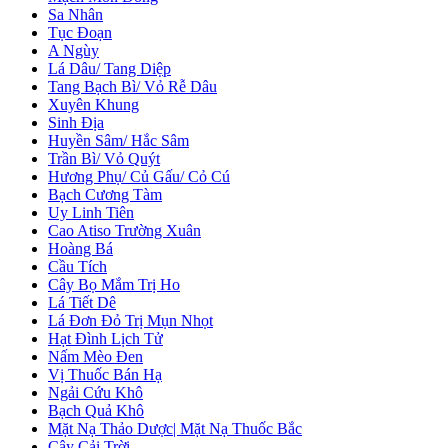
Sa Nhân
Tục Đoạn
A Ngùy
Lá Dâu/ Tang Diệp
Tang Bạch Bì/ Vỏ Rễ Dâu
Xuyên Khung
Sinh Địa
Huyền Sâm/ Hắc Sâm
Trần Bì/ Vỏ Quýt
Hương Phụ/ Củ Gấu/ Cỏ Cú
Bạch Cương Tàm
Uy Linh Tiên
Cao Atiso Trường Xuân
Hoàng Bá
Cầu Tích
Cây Bọ Mắm Trị Ho
Lá Tiết Dê
Lá Đơn Đỏ Trị Mụn Nhọt
Hạt Đình Lịch Tử
Nấm Mèo Đen
Vị Thuốc Bán Hạ
Ngải Cứu Khô
Bạch Quả Khô
Mặt Nạ Thảo Dược| Mặt Nạ Thuốc Bắc
Cây Cải Trời