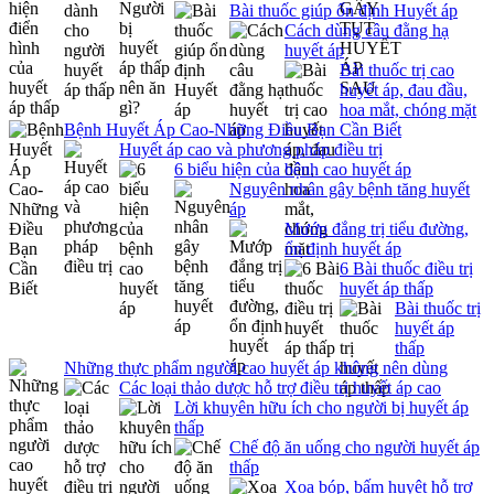
Bài thuốc giúp ổn định Huyết áp
Cách dùng câu đằng hạ
huyết áp
Bài thuốc trị cao
huyết áp, đau đầu,
hoa mắt, chóng mặt
Bệnh Huyết Áp Cao-Những Điều Bạn Cần Biết
Huyết áp cao và phương pháp điều trị
6 biểu hiện của bệnh cao huyết áp
Nguyên nhân gây bệnh tăng huyết
áp
Mướp đắng trị tiểu đường,
ổn định huyết áp
6 Bài thuốc điều trị
huyết áp thấp
Bài thuốc trị
huyết áp
thấp
Những thực phẩm người cao huyết áp không nên dùng
Các loại thảo dược hỗ trợ điều trị huyết áp cao
Lời khuyên hữu ích cho người bị huyết áp
thấp
Chế độ ăn uống cho người huyết áp
thấp
Xoa bóp, bấm huyệt hỗ trợ