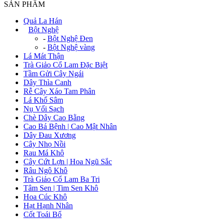
SẢN PHẨM
Quả La Hán
+
Bột Nghệ
-
Bột Nghệ Đen
-
Bột Nghệ vàng
Lá Mát Thận
Trà Giảo Cổ Lam Đặc Biệt
Tầm Gửi Cây Ngái
Dây Thìa Canh
Rễ Cây Xáo Tam Phân
Lá Khổ Sâm
Nụ Vối Sạch
Chè Dây Cao Bằng
Cao Bá Bệnh | Cao Mật Nhân
Dây Đau Xương
Cây Nhọ Nồi
Rau Má Khô
Cây Cứt Lợn | Hoa Ngũ Sắc
Râu Ngô Khô
Trà Giảo Cổ Lam Ba Tri
Tâm Sen | Tim Sen Khô
Hoa Cúc Khô
Hạt Hạnh Nhân
Cốt Toái Bổ