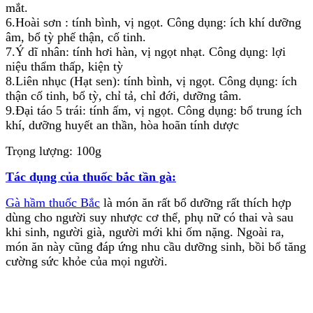
mắt.
6.Hoài sơn :
tính bình, vị ngọt. Công dụng: ích khí dưỡng
âm, bổ tỳ phế thận, cố tinh.
7.Ý dĩ nhân: tính hơi hàn, vị ngọt nhạt. Công dụng: lợi
niệu thẩm thấp, kiện tỳ
8.Liên nhục (Hạt sen): tính bình, vị ngọt. Công dụng: ích
thận cố tinh, bổ tỳ, chỉ tả, chỉ đới, dưỡng tâm.
9.Đại táo 5 trái: tính ấm, vị ngọt. Công dụng: bổ trung ích
khí, dưỡng huyết an thần, hòa hoãn tính dược
Trọng lượng: 100g
Tác dụng của thuốc bắc tần gà:
Gà hầm thuốc Bắc
là món ăn rất bổ dưỡng rất thích hợp
dùng cho người suy nhược cơ thể, phụ nữ có thai và sau
khi sinh, người già, người mới khi ốm nặng. Ngoài ra,
món ăn này cũng đáp ứng nhu cầu dưỡng sinh, bồi bổ tăng
cường sức khỏe của mọi người.