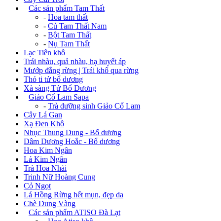
+
Các sản phẩm Tam Thất
-
Hoa tam thất
-
Củ Tam Thất Nam
-
Bột Tam Thất
-
Nụ Tam Thất
Lạc Tiên khô
Trái nhàu, quả nhàu, hạ huyết áp
Mướp đắng rừng | Trái khổ qua rừng
Thỏ ti tử bổ dương
Xà sàng Tử Bổ Dương
+
Giảo Cổ Lam Sapa
-
Trà dưỡng sinh Giảo Cổ Lam
Cây Lá Gan
Xạ Đen Khô
Nhục Thung Dung - Bổ dương
Dâm Dương Hoắc - Bổ dương
Hoa Kim Ngân
Lá Kim Ngân
Trà Hoa Nhài
Trinh Nữ Hoàng Cung
Cỏ Ngọt
Lá Hồng Rừng hết mụn, đẹp da
Chè Dung Vàng
+
Các sản phẩm ATISO Đà Lạt