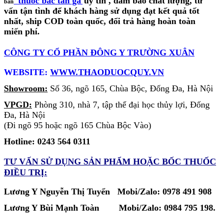
thuốc bắc tần gà
uy tín
, đảm bảo chất lượng, tư
bán
vấn tận tình để khách hàng sử dụng đạt kết quả tốt
nhất, ship COD toàn quốc, đổi trả hàng hoàn toàn
miến phí.
CÔNG TY CỔ PHẦN ĐÔNG Y TRƯỜNG XUÂN
WEBSITE:
WWW.THAODUOCQUY.VN
Showroom:
Số 36, ngõ 165, Chùa Bộc, Đống Đa, Hà Nội
VPGD:
Phòng 310, nhà 7, tập thể đại học thủy lợi, Đống
Đa, Hà Nội
(Đi ngõ 95 hoặc ngõ 165 Chùa Bộc Vào)
Hotline: 0243 564 0311
TƯ VẤN SỬ DỤNG SẢN PHẨM
HOẶC BỐC THUỐC
ĐIỀU TRỊ:
Lương Y Nguyễn Thị Tuyển Mobi/Zalo: 0978 491 908
Lương Y Bùi Mạnh Toàn
Mobi/Zalo:
0984 795 198.