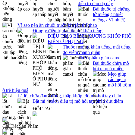
điều trị đau dạ dày
Bài thuốc trị chứng
lở miệng ( nhiệt
miệng - Vị nhiệt)
Vì sao nên ăn chuối trước khi tập thể thao
Đông y điều trị mất tiếng, khản tiếng
ĐIỀU TRỊ 3 BỆNH XƯƠNG KHỚP PHỔ
BIẾN Ở PHỤ NỮ
Thuốc nam trị khản tiếng, mất tiếng
do viêm thanh quản
Thực phẩm giàu canxi
Bài thuốc chữa mồ
hôi ra quá nhiều
Mẹo giúp
các mẹ trị
mồ hôi trộm
ở trẻ hiệu quả
Lá lốt chữa đau xương, thấp khớp, đổ mồ hôi tay chân
Bật mí 4 cách điều trị mồ hôi tay chân dứt điểm
ĐỐI TÁC
Chi Tiết Sản Phẩm