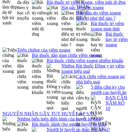
Bài thuốc trị viêm xoang, viêm mũi dị ứng
Hạt gấc trị viêm xoang
Đau đầu do viêm xoang
điều trị như thế nào ?
Bài thuốc trị viêm
xoang mạn tính
Bài thuốc
hay trị viêm
xoang
Triệu chứng của viêm xoang
Bài thuốc dân gian chữa viêm xoang
Bài thuốc chữa viêm xoang nhiễm khuẩn
Những Bài thuốc Đông y trị viêm
xoang hiệu quả
Cách chữa viêm xoang tại
nhà hiệu quả
5 điều cấm kỵ cho
người cao huyết áp
BẠN CẦN
NẮM RÕ
10
NGUYÊN NHÂN GÂY TỤT HUYẾT ÁP SAU
Những biểu hiện điển hình của huyết áp thấp
Bài thuốc dành cho người huyết áp thấp
Người bị huyết áp thấp nên ăn gì?