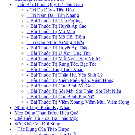
+
Các Bài Thuốc Qúy Từ Dân Gian
- Trị Dạ Dày - Tiêu Hóa
- Trị Nám Da - Tàn Nhang
- Bài Thuốc Trị Tiểu Đường
- Bài Thuốc Trị Huyết Áp Cao
- Bài Thuốc Trị Mỡ Máu
- Bài Thuốc Trị Mồ Hôi Trộm
- Trị Đau Nhức Xương Khớp
- Bài Thuốc Trị Huyết Áp Thấp
- Bài Thuốc Trị U Xơ - Ung Thư
- Bài Thuốc Trị Mất Ngủ - Suy Nhược
- Bài Thuốc Trị Rụng Tóc, Bạc Tóc
- Bài Thuốc Tăng Tuổi Xuân
- Bài Thuốc Trị Thận Hư, Yếu Sinh Lý
- Bài Thuốc Trị Viêm Phế Quản, Viêm Họng
- Bài Thuốc Trị Các Bệnh Về Gan
- Bài Thuốc Trị Sỏi Mật, Sỏi Thận, Sỏi Tiết Niệu
- Bài Thuốc Trị Các Bệnh Phụ Nữ
- Bài Thuốc Trị Viêm Xoang, Viêm Mũi, Viêm Họng
Những Thực Phẩm Kỵ Nhau
Mẹo Dùng Thảo Dược Hiệu Quả
Chế Biến Trà Hoa-Trà Thảo Mộc
Sức Khỏe Và Đời Sống
+
Tác Dụng Của Thảo Dược
- Tác dụng của Tam Thất