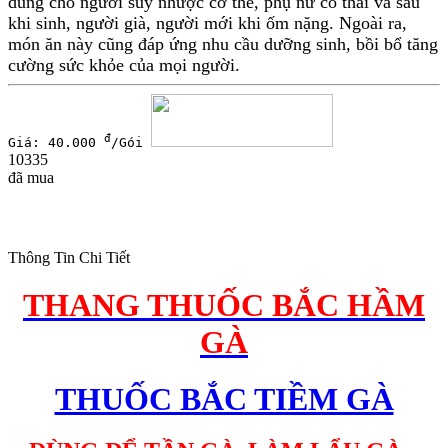
dùng cho người suy nhược cơ thể, phụ nữ có thai và sau
khi sinh, người già, người mới khi ốm nặng. Ngoài ra,
món ăn này cũng đáp ứng nhu cầu dưỡng sinh, bồi bổ tăng
cường sức khỏe của mọi người.
đ
Giá: 40.000
/Gói
10335
đã mua
Thông Tin Chi Tiết
THANG THUỐC BẮC HẦM
GÀ
THUỐC BẮC TIỀM GÀ