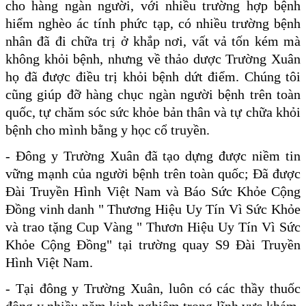
cho hàng ngàn người, với nhiều trường hợp bệnh
hiểm nghèo ác tính phức tạp, có nhiều trường bệnh
nhân đã đi chữa trị ở khắp nơi, vất vả tốn kém mà
không khỏi bệnh, nhưng về thảo dược Trường Xuân
họ đã được điều trị khỏi bệnh dứt điểm. Chúng tôi
cũng giúp đỡ
hàng chục ngàn người bệnh trên toàn
quốc, tự chăm sóc sức khỏe bản thân và tự chữa khỏi
bệnh cho mình bằng y học cổ truyền.
- Đông y Trường Xuân đã tạo dựng được niềm tin
vững mạnh của người bệnh trên toàn quốc; Đã được
Đài Truyền Hình Việt Nam và Báo Sức Khỏe Cộng
Đồng vinh danh " Thương Hiệu Uy Tín Vì Sức Khỏe
và trao tặng Cup Vàng " Thươn Hiệu Uy Tín Vì Sức
Khỏe Cộng Đồng" tại trường quay S9 Đài Truyền
Hình Việt Nam.
- Tại đông y Trường Xuân, luôn có các thầy thuốc
đông y nhiều năm kinh nghiệm trong lĩnh vực khám,