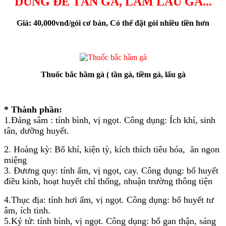
DÙNG ĐỂ TẦN GÀ, LÀM LẨU GÀ...
Giá: 40,000vnđ/gói cơ bản, Có thể đặt gói nhiều tiền hơn
Thuốc bắc hầm gà ( tần gà, tiềm gà, lẩu gà
* Thành phần:
1
.Đảng sâm : tính bình, vị ngọt. Công dụng: Ích khí, sinh
tân, dưỡng huyết.
2. Hoàng kỳ: Bổ khí, kiện tỳ, kích thích tiêu hóa, ăn ngon
miệng
3. Đương quy: tính ấm, vị ngọt, cay. Công dụng: bổ huyết
điều kinh, hoạt huyết chỉ thống, nhuận trường thông tiện
4.Thục địa: tính hơi ấm, vị ngọt. Công dụng: bổ huyết tư
âm, ích tinh.
5.Kỷ tử: tính bình, vị ngọt. Công dụng: bổ gan thận, sáng