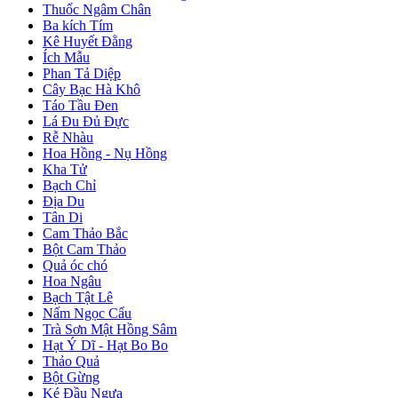
Thuốc Ngâm Chân
Ba kích Tím
Kê Huyết Đằng
Ích Mẫu
Phan Tả Diệp
Cây Bạc Hà Khô
Táo Tầu Đen
Lá Đu Đủ Đực
Rễ Nhàu
Hoa Hồng - Nụ Hồng
Kha Tử
Bạch Chỉ
Địa Du
Tân Di
Cam Thảo Bắc
Bột Cam Thảo
Quả óc chó
Hoa Ngâu
Bạch Tật Lê
Nấm Ngọc Cẩu
Trà Sơn Mật Hồng Sâm
Hạt Ý Dĩ - Hạt Bo Bo
Thảo Quả
Bột Gừng
Ké Đầu Ngựa