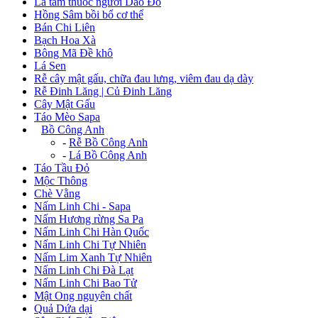
Lá tắm thuốc người Dao Đỏ
Hồng Sâm bồi bổ cơ thể
Bán Chi Liên
Bạch Hoa Xà
Bông Mã Đề khô
Lá Sen
Rễ cây mật gấu, chữa đau lưng, viêm đau dạ dày
Rễ Đinh Lăng | Củ Đinh Lăng
Cây Mật Gấu
Táo Mèo Sapa
+
Bồ Công Anh
-
Rễ Bồ Công Anh
-
Lá Bồ Công Anh
Táo Tầu Đỏ
Mộc Thông
Chè Vằng
Nấm Linh Chi - Sapa
Nấm Hương rừng Sa Pa
Nấm Linh Chi Hàn Quốc
Nấm Linh Chi Tự Nhiên
Nấm Lim Xanh Tự Nhiên
Nấm Linh Chi Đà Lạt
Nấm Linh Chi Bao Tử
Mật Ong nguyên chất
Quả Dứa dại