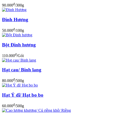
đ
90.000
/300g
Đinh Hương
đ
50.000
/100g
Bột Đinh hương
đ
110.000
/Gói
Hạt cau/ Binh lang
đ
80.000
/500g
Hạt Ý dĩ/ Hạt bo bo
đ
60.000
/500g