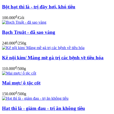
Bột hạt thì là - trị đầy hơi, khó tiêu
đ
100.000
/Gói
Bạch Truật - đã sao vàng
đ
240.000
/250g
Kê nội kim/ Màng mề gà trị các bệnh về tiêu hóa
đ
110.000
/500g
Mai mực/ ô tặc cốt
đ
150.000
/500g
Hạt thì là - giảm đau - trị ăn không tiêu