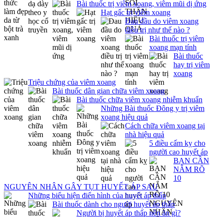
Bài thuốc trị viêm xoang, viêm mũi dị ứng
Hạt gấc trị viêm xoang
Đau đầu do viêm xoang
điều trị như thế nào ?
Bài thuốc trị viêm
xoang mạn tính
Bài thuốc
hay trị viêm
xoang
Triệu chứng của viêm xoang
Bài thuốc dân gian chữa viêm xoang
Bài thuốc chữa viêm xoang nhiễm khuẩn
Những Bài thuốc Đông y trị viêm
xoang hiệu quả
Cách chữa viêm xoang tại
nhà hiệu quả
5 điều cấm kỵ cho
người cao huyết áp
BẠN CẦN
NẮM RÕ
10
NGUYÊN NHÂN GÂY TỤT HUYẾT ÁP SAU
Những biểu hiện điển hình của huyết áp thấp
Bài thuốc dành cho người huyết áp thấp
Người bị huyết áp thấp nên ăn gì?