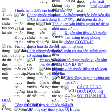
giảm axít
(acid) dạ dày
Thuốc nam chữa táo bón tại nhà
Các vị thuốc và bài thuốc Đông y trị táo bón kéo dài
Cách dùng lá mơ lông chữa viêm dạ dày
Thói quen xấu khiến người trẻ dễ bị
nhồi máu cơ tim
Xuyên tâm liên – Vị thuốc
tiềm năng trong phòng
chống COVID-19
Tác dụng của hoa đu đủ đực ngâm mật ong
Cách phòng ngừa nhồi máu cơ tim cấp, tránh nguy
cơ ngừng tim
Vì sao Việt Nam sử dụng thuốc xuyên tâm
liên để điều trị COVID-19?
Món ăn - bài thuốc điều trị rối loạn
nhịp tim
Cách dùng thục địa chữa tóc
bạc sớm
CÁCH DÙNG
QUẢ DỨA TRỊ
SỎI THẬN HIỆU
QUẢ
Công thức làm đẹp da từ bột trà xanh
Viêm dạ dày theo y học cổ truyền