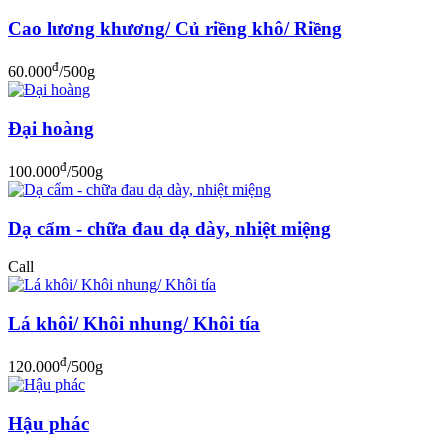
Cao lương khương/ Củ riềng khô/ Riềng
đ
60.000
/500g
Đại hoàng
đ
100.000
/500g
Dạ cẩm - chữa đau dạ dày, nhiệt miệng
Call
Lá khôi/ Khôi nhung/ Khôi tía
đ
120.000
/500g
Hậu phác