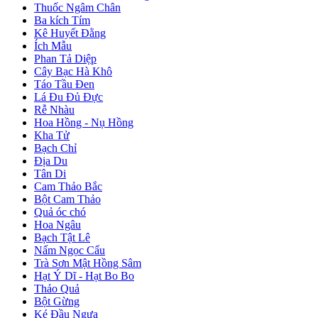
Thuốc Ngâm Chân
Ba kích Tím
Kê Huyết Đằng
Ích Mẫu
Phan Tả Diệp
Cây Bạc Hà Khô
Táo Tầu Đen
Lá Đu Đủ Đực
Rễ Nhàu
Hoa Hồng - Nụ Hồng
Kha Tử
Bạch Chỉ
Địa Du
Tân Di
Cam Thảo Bắc
Bột Cam Thảo
Quả óc chó
Hoa Ngâu
Bạch Tật Lê
Nấm Ngọc Cẩu
Trà Sơn Mật Hồng Sâm
Hạt Ý Dĩ - Hạt Bo Bo
Thảo Quả
Bột Gừng
Ké Đầu Ngựa