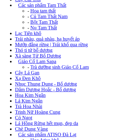
+
Các sản phẩm Tam Thất
-
Hoa tam thất
-
Củ Tam Thất Nam
-
Bột Tam Thất
-
Nụ Tam Thất
Lạc Tiên khô
Trái nhàu, quả nhàu, hạ huyết áp
Mướp đắng rừng | Trái khổ qua rừng
Thỏ ti tử bổ dương
Xà sàng Tử Bổ Dương
+
Giảo Cổ Lam Sapa
-
Trà dưỡng sinh Giảo Cổ Lam
Cây Lá Gan
Xạ Đen Khô
Nhục Thung Dung - Bổ dương
Dâm Dương Hoắc - Bổ dương
Hoa Kim Ngân
Lá Kim Ngân
Trà Hoa Nhài
Trinh Nữ Hoàng Cung
Cỏ Ngọt
Lá Hồng Rừng hết mụn, đẹp da
Chè Dung Vàng
+
Các sản phẩm ATISO Đà Lạt