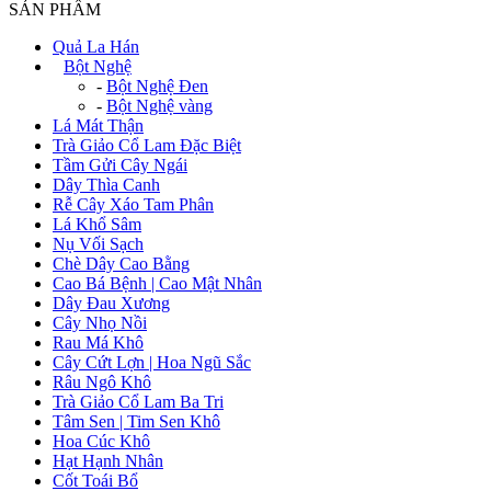
SẢN PHẨM
Quả La Hán
+
Bột Nghệ
-
Bột Nghệ Đen
-
Bột Nghệ vàng
Lá Mát Thận
Trà Giảo Cổ Lam Đặc Biệt
Tầm Gửi Cây Ngái
Dây Thìa Canh
Rễ Cây Xáo Tam Phân
Lá Khổ Sâm
Nụ Vối Sạch
Chè Dây Cao Bằng
Cao Bá Bệnh | Cao Mật Nhân
Dây Đau Xương
Cây Nhọ Nồi
Rau Má Khô
Cây Cứt Lợn | Hoa Ngũ Sắc
Râu Ngô Khô
Trà Giảo Cổ Lam Ba Tri
Tâm Sen | Tim Sen Khô
Hoa Cúc Khô
Hạt Hạnh Nhân
Cốt Toái Bổ