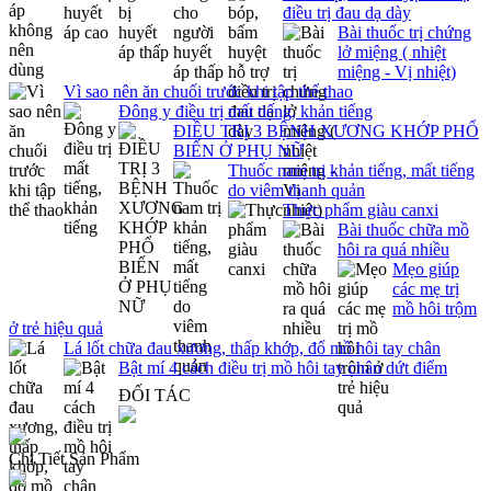
điều trị đau dạ dày
Bài thuốc trị chứng
lở miệng ( nhiệt
miệng - Vị nhiệt)
Vì sao nên ăn chuối trước khi tập thể thao
Đông y điều trị mất tiếng, khản tiếng
ĐIỀU TRỊ 3 BỆNH XƯƠNG KHỚP PHỔ
BIẾN Ở PHỤ NỮ
Thuốc nam trị khản tiếng, mất tiếng
do viêm thanh quản
Thực phẩm giàu canxi
Bài thuốc chữa mồ
hôi ra quá nhiều
Mẹo giúp
các mẹ trị
mồ hôi trộm
ở trẻ hiệu quả
Lá lốt chữa đau xương, thấp khớp, đổ mồ hôi tay chân
Bật mí 4 cách điều trị mồ hôi tay chân dứt điểm
ĐỐI TÁC
Chi Tiết Sản Phẩm