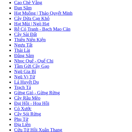
Cao Chè Vằng
Đan Sâm
Hạt Muồng | Thảo Quyết Minh
Cây Dừa Cạn Khô
Hạt Mùi | Ngò Hạt
Rễ Cỏ Tranh - Bạch Mao Căn
Cây Sài Đất
Thiên Niên Kiện
Ngưu Tất
Thài Lài
Đẳng Sâm
Nhục Quế - Quế Chi
Tầm Gửi Cây Gạo
Ngũ Gia Bì
Ngũ Vị Tử
Lá Huyết Dụ
Trạch Tả
Gừng Gió - Gừng Rừng
Cây Râu Mèo
Đại Hồi - Hoa Hồi
Cỏ Xước
Cây Sói Rừng
Phụ Tử
Địa Liền
Cửu Tử Hồi Xuân Thang