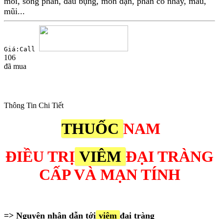
mỏi, sống phân, đau bụng, món dặn, phân có nhầy, máu,
mũi...
Giá:Call
106
đã mua
Thông Tin Chi Tiết
THUỐC
NAM
ĐIỀU TRỊ
VIÊM
ĐẠI TRÀNG
CẤP VÀ MẠN TÍNH
=> Nguyên nhân dẫn tới
viêm
đại tràng