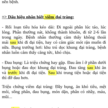
nên bệnh.
=> Dấu hiệu nhận biết
viêm
đại tràng:
- Rối loạn tiêu hóa kéo dài: Đi ngoài phân lúc táo, lúc
lỏng. Phân thường nát, không thành khuôn, đi từ 2-6 lần
trong ngày. Bệnh nhân thường cảm thấy không thoải
mái
sau
khi đi đại tiện, hay có cảm giác mót rặn muốn đi
nữa. Bụng trướng hơi: khu trú dọc khung đại tràng, bệnh
nhân luôn cảm thấy căng tức, khó chịu.
- Đau bụng: Là triệu chứng hay gặp. Đau âm ỉ ở phần dưới
bụng hoặc đau dọc khung đại tràng. Đau tăng
sau
khi ăn
và
trước
khi đi đại tiện.
Sau
khi trung tiện hoặc đại tiện
thì đỡ đau hơn.
Triệu chứng viêm đại tràng: Đầy bụng, ăn khó tiêu, mệt
mỏi, sống phân, đau bụng, món dặn, phân có nhầy, máu,
mũi...