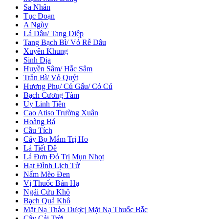
Sa Nhân
Tục Đoạn
A Ngùy
Lá Dâu/ Tang Diệp
Tang Bạch Bì/ Vỏ Rễ Dâu
Xuyên Khung
Sinh Địa
Huyền Sâm/ Hắc Sâm
Trần Bì/ Vỏ Quýt
Hương Phụ/ Củ Gấu/ Cỏ Cú
Bạch Cương Tàm
Uy Linh Tiên
Cao Atiso Trường Xuân
Hoàng Bá
Cầu Tích
Cây Bọ Mắm Trị Ho
Lá Tiết Dê
Lá Đơn Đỏ Trị Mụn Nhọt
Hạt Đình Lịch Tử
Nấm Mèo Đen
Vị Thuốc Bán Hạ
Ngải Cứu Khô
Bạch Quả Khô
Mặt Nạ Thảo Dược| Mặt Nạ Thuốc Bắc
Cây Cải Trời