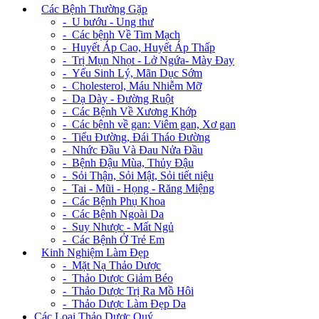
+
Các Bệnh Thường Gặp
- U bướu - Ung thư
- Các bệnh Về Tim Mạch
- Huyết Áp Cao, Huyết Áp Thấp
- Trị Mụn Nhọt - Lở Ngứa- Mày Đay
- Yếu Sinh Lý, Mãn Dục Sớm
- Cholesterol, Máu Nhiễm Mỡ
- Dạ Dày - Đường Ruột
- Các Bệnh Về Xương Khớp
- Các bệnh về gan: Viêm gan, Xơ gan
- Tiểu Đường, Đái Tháo Đường
- Nhức Đầu Và Đau Nửa Đầu
- Bệnh Đậu Mùa, Thủy Đậu
- Sỏi Thận, Sỏi Mật, Sỏi tiết niệu
- Tai - Mũi - Họng - Răng Miệng
- Các Bệnh Phụ Khoa
- Các Bệnh Ngoài Da
- Suy Nhược - Mất Ngủ
- Các Bệnh Ở Trẻ Em
+
Kinh Nghiệm Làm Đẹp
- Mặt Nạ Thảo Dược
- Thảo Dược Giảm Béo
- Thảo Dược Trị Ra Mồ Hôi
- Thảo Dược Làm Đẹp Da
Các Loại Thảo Dược Quý