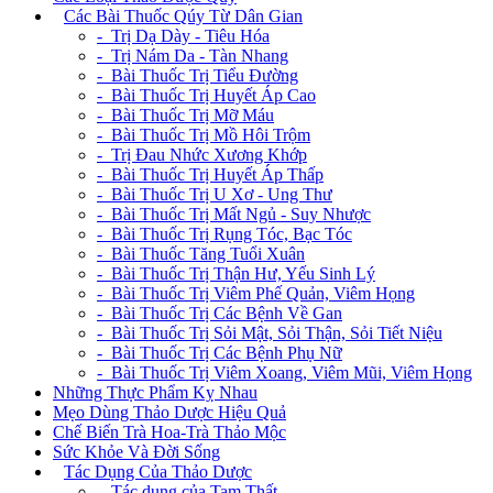
+
Các Bài Thuốc Qúy Từ Dân Gian
- Trị Dạ Dày - Tiêu Hóa
- Trị Nám Da - Tàn Nhang
- Bài Thuốc Trị Tiểu Đường
- Bài Thuốc Trị Huyết Áp Cao
- Bài Thuốc Trị Mỡ Máu
- Bài Thuốc Trị Mồ Hôi Trộm
- Trị Đau Nhức Xương Khớp
- Bài Thuốc Trị Huyết Áp Thấp
- Bài Thuốc Trị U Xơ - Ung Thư
- Bài Thuốc Trị Mất Ngủ - Suy Nhược
- Bài Thuốc Trị Rụng Tóc, Bạc Tóc
- Bài Thuốc Tăng Tuổi Xuân
- Bài Thuốc Trị Thận Hư, Yếu Sinh Lý
- Bài Thuốc Trị Viêm Phế Quản, Viêm Họng
- Bài Thuốc Trị Các Bệnh Về Gan
- Bài Thuốc Trị Sỏi Mật, Sỏi Thận, Sỏi Tiết Niệu
- Bài Thuốc Trị Các Bệnh Phụ Nữ
- Bài Thuốc Trị Viêm Xoang, Viêm Mũi, Viêm Họng
Những Thực Phẩm Kỵ Nhau
Mẹo Dùng Thảo Dược Hiệu Quả
Chế Biến Trà Hoa-Trà Thảo Mộc
Sức Khỏe Và Đời Sống
+
Tác Dụng Của Thảo Dược
- Tác dụng của Tam Thất