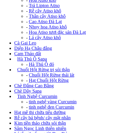
-
Hoa Atiso khô
-
Trả Lipton Atiso
-
Rễ cây Atiso khô
-
Thân cây Atiso khô
-
Cao Atiso Đà Lạt
-
Nhụy hoa Atiso khô
-
Hoa Atiso tươi đặc sản Đà Lạt
-
Lá cây Atiso khô
Cà Gai Leo
Diệp Hạ Châu đắng
Cam Thảo đất
+
Hà Thủ Ô Sapa
-
Hà Thủ Ô đỏ
+
Chuối Hột Rừng trị sỏi thận
-
Chuối Hột Rừng thái lát
-
Hạt Chuối Hột Rừng
Chè Đắng Cao Bằng
Chè Dây Sapa
+
Tinh Nghệ Curcumin
-
tinh nghệ vàng Curcumin
-
tinh nghệ đen Curcumin
Hạt mê thi chữa tiểu đường
Rễ cây bá bệnh/ cây mật nhân
Kim tiền thảo chữa sỏi thận
Sâm Ngọc Linh thiên nhiên