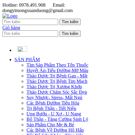
Hotline: 0978.491.908
Email:
dongytruongxuanduong@gmail.com
Giỏ hàng
SẢN PHẨM
Tìm Sản Phẩm Theo Tên Thuốc
Huyết Áp-Tiểu Đường-Mỡ Máu
Thảo Dược Trị Bệnh Gan - Mật
Thảo Dược Trị Bệnh Tim Mạch
Thảo Dược Trị Xương Khớp
Thảo Dược Chăm Sóc Sắc Đẹp
Suy Nhược- Stress- Mất Ngủ
Các Bệnh Đường Tiêu Hóa
Trị Bệnh Thận - Tiết Niệu
Ung Bướu - U Xơ - U Nang
Bổ Thận - Tăng Cường Sinh Lý
Sản Phẩm Cho Mẹ & Bé
Các Bệnh Về Đường Hô Hấp