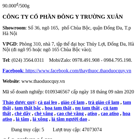
đ
90.000
/500g
CÔNG TY CỔ PHẦN ĐÔNG Y TRƯỜNG XUÂN
Showroom
: Số 36, ngõ 165, phố Chùa Bộc, quận Đống Đa, T.p
Hà Nội
VPGD
: Phòng 310, nhà 7, tập thể đại học Thủy Lợi, Đống Đa, Hà
Nội (đi ngõ 95 hoặc ngõ 165 Chùa Bộc vào);
Tel
: (024) 3564.0311 Mobi/Zalo: 0978.491.908 - 0984.795.198.
Facebook
:
https://www.facebook.com/thaythuoc.thaoduocquy.vn
Website
: www.thaoduocquy.vn
Mã số doanh nghiệp:
0109346567 cấp ngày 18 tháng 09 năm 2020
Thảo dược quý
:
cà gai leo
,
giảo cổ lam
,
trà giảo cổ lam
,
tam
thất
,
tam thất bắc
,
hoa tam thất
,
nụ tam thất
,
củ tam
thất
,
chè dây
,
chè vằng
,
cao chè vằng
,
atiso
,
cao atiso
,
hoa
atiso
,
lá tắm
,
lá xông
,
lá tắm người dao
.
Đang truy cập: 5
Lượt truy cập: 47073074