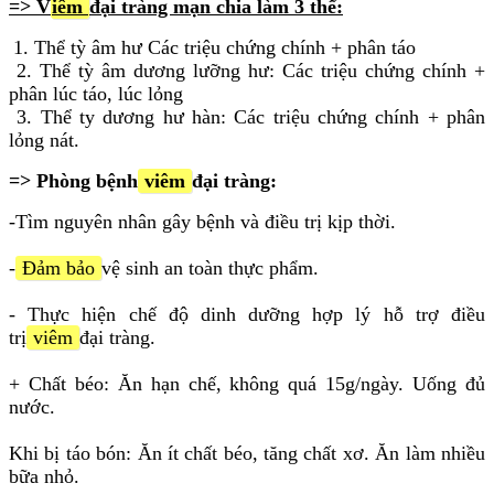
=> V
iêm
đại tràng mạn chia làm 3 thể:
1. Thể tỳ âm hư Các triệu chứng chính + phân táo
2. Thể tỳ âm dương lưỡng hư: Các triệu chứng chính +
phân lúc táo, lúc lỏng
3. Thể ty dương hư hàn: Các triệu chứng chính + phân
lỏng nát.
=> Phòng bệnh
viêm
đại tràng:
-Tìm nguyên nhân gây bệnh và điều trị kịp thời.
-
Đảm bảo
vệ sinh an toàn thực phẩm.
- Thực hiện chế độ dinh dưỡng hợp lý hỗ trợ điều
trị
viêm
đại tràng.
+ Chất béo: Ăn hạn chế, không quá 15g/ngày. Uống đủ
nước.
Khi bị táo bón: Ăn ít chất béo, tăng chất xơ. Ăn làm nhiều
bữa nhỏ.