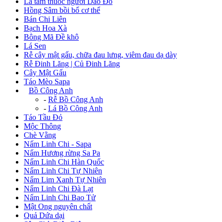
Lá tắm thuốc người Dao Đỏ
Hồng Sâm bồi bổ cơ thể
Bán Chi Liên
Bạch Hoa Xà
Bông Mã Đề khô
Lá Sen
Rễ cây mật gấu, chữa đau lưng, viêm đau dạ dày
Rễ Đinh Lăng | Củ Đinh Lăng
Cây Mật Gấu
Táo Mèo Sapa
+
Bồ Công Anh
-
Rễ Bồ Công Anh
-
Lá Bồ Công Anh
Táo Tầu Đỏ
Mộc Thông
Chè Vằng
Nấm Linh Chi - Sapa
Nấm Hương rừng Sa Pa
Nấm Linh Chi Hàn Quốc
Nấm Linh Chi Tự Nhiên
Nấm Lim Xanh Tự Nhiên
Nấm Linh Chi Đà Lạt
Nấm Linh Chi Bao Tử
Mật Ong nguyên chất
Quả Dứa dại