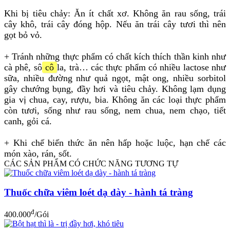
Khi bị tiêu chảy: Ăn ít chất xơ. Không ăn rau sống, trái
cây khô, trái cây đóng hộp. Nếu ăn trái cây tươi thì nên
gọt bỏ vỏ.
+ Tránh những thực phẩm có chất kích thích thần kinh như
cà phê, sô
cô
la, trà… các thực phẩm có nhiều lactose như
sữa, nhiều đường như quả ngọt, mật ong, nhiều sorbitol
gây chướng bụng, đầy hơi và tiêu chảy. Không lạm dụng
gia vị chua, cay, rượu, bia. Không ăn các loại thực phẩm
còn tươi, sống như rau sống, nem chua, nem chạo, tiết
canh, gỏi cá.
+ Khi chế biến thức ăn nên hấp hoặc luộc, hạn chế các
món xào, rán, sốt.
CÁC SẢN PHẨM CÓ CHỨC NĂNG TƯƠNG TỰ
Thuốc chữa viêm loét dạ dày - hành tá tràng
đ
400.000
/Gói