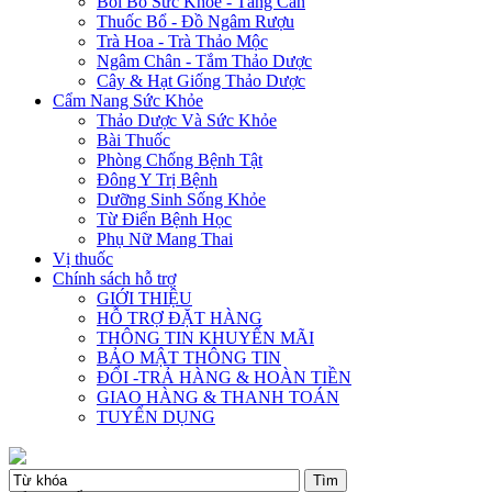
Bồi Bổ Sức Khỏe - Tăng Cân
Thuốc Bổ - Đồ Ngâm Rượu
Trà Hoa - Trà Thảo Mộc
Ngâm Chân - Tắm Thảo Dược
Cây & Hạt Giống Thảo Dược
Cẩm Nang Sức Khỏe
Thảo Dược Và Sức Khỏe
Bài Thuốc
Phòng Chống Bệnh Tật
Đông Y Trị Bệnh
Dưỡng Sinh Sống Khỏe
Từ Điển Bệnh Học
Phụ Nữ Mang Thai
Vị thuốc
Chính sách hỗ trợ
GIỚI THIỆU
HỖ TRỢ ĐẶT HÀNG
THÔNG TIN KHUYẾN MÃI
BẢO MẬT THÔNG TIN
ĐỔI -TRẢ HÀNG & HOÀN TIỀN
GIAO HÀNG & THANH TOÁN
TUYỂN DỤNG