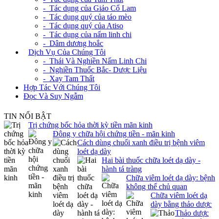
- Tác dụng của Giảo Cổ Lam
- Tác dụng quý của táo mèo
- Tác dụng quý của Atiso
- Tác dụng của nấm linh chi
- Dâm dương hoắc
+
Dịch Vụ Của Chúng Tôi
- Thái Và Nghiền Nấm Linh Chi
- Nghiền Thuốc Bắc- Dược Liệu
- Xay Tam Thất
Hợp Tác Với Chúng Tôi
Đọc Và Suy Ngẫm
TIN NỔI BẬT
Trị chứng bốc hỏa thời kỳ tiền mãn kinh
Đông y chữa hội chứng tiền - mãn kinh
Cách dùng chuối xanh điều trị bệnh viêm
loét dạ dày
Hai bài thuốc chữa loét dạ dày -
hành tá tràng
Chữa viêm loét dạ dày: bệnh
không thể chủ quan
Chữa viêm loét dạ
dày bằng thảo dược
Thảo dược