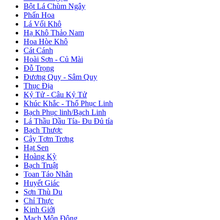
Bột Lá Chùm Ngây
Phấn Hoa
Lá Vối Khô
Hạ Khô Thảo Nam
Hoa Hòe Khô
Cát Cánh
Hoài Sơn - Củ Mài
Đỗ Trọng
Đương Quy - Sâm Quy
Thục Địa
Kỷ Tử - Câu Kỷ Tử
Khúc Khắc - Thổ Phục Linh
Bạch Phục linh/Bạch Linh
Lá Thầu Dầu Tía- Đu Đủ tía
Bạch Thược
Cây Tơm Trơng
Hạt Sen
Hoàng Kỳ
Bạch Truật
Toan Táo Nhân
Huyết Giác
Sơn Thù Du
Chỉ Thực
Kinh Giới
Mạch Môn Đông