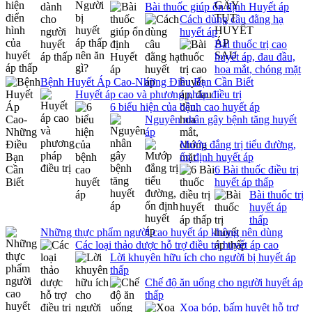
Bài thuốc giúp ổn định Huyết áp
Cách dùng câu đằng hạ
huyết áp
Bài thuốc trị cao
huyết áp, đau đầu,
hoa mắt, chóng mặt
Bệnh Huyết Áp Cao-Những Điều Bạn Cần Biết
Huyết áp cao và phương pháp điều trị
6 biểu hiện của bệnh cao huyết áp
Nguyên nhân gây bệnh tăng huyết
áp
Mướp đắng trị tiểu đường,
ổn định huyết áp
6 Bài thuốc điều trị
huyết áp thấp
Bài thuốc trị
huyết áp
thấp
Những thực phẩm người cao huyết áp không nên dùng
Các loại thảo dược hỗ trợ điều trị huyết áp cao
Lời khuyên hữu ích cho người bị huyết áp
thấp
Chế độ ăn uống cho người huyết áp
thấp
Xoa bóp, bấm huyệt hỗ trợ