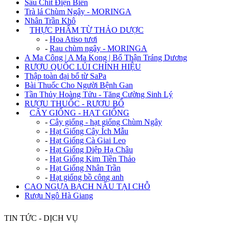
Sâu Chít Điện Biên
Trà lá Chùm Ngây - MORINGA
Nhân Trần Khô
+
THỰC PHẨM TỪ THẢO DƯỢC
-
Hoa Atiso tươi
-
Rau chùm ngây - MORINGA
A Ma Công | A Ma Kong | Bổ Thận Tráng Dương
RƯỢU QUỐC LỦI CHÍNH HIỆU
Thập toàn đại bổ từ SaPa
Bài Thuốc Cho Người Bệnh Gan
Tần Thủy Hoàng Tửu - Tăng Cường Sinh Lý
RƯỢU THUỐC - RƯỢU BỔ
+
CÂY GIỐNG - HẠT GIỐNG
-
Cây giống - hạt giống Chùm Ngây
-
Hạt Giống Cây Ích Mẫu
-
Hạt Giống Cà Giai Leo
-
Hạt Giống Diệp Hạ Châu
-
Hạt Giống Kim Tiền Thảo
-
Hạt Giống Nhân Trần
-
Hạt giống bồ công anh
CAO NGỰA BẠCH NẤU TẠI CHỖ
Rượu Ngô Hà Giang
TIN TỨC - DỊCH VỤ