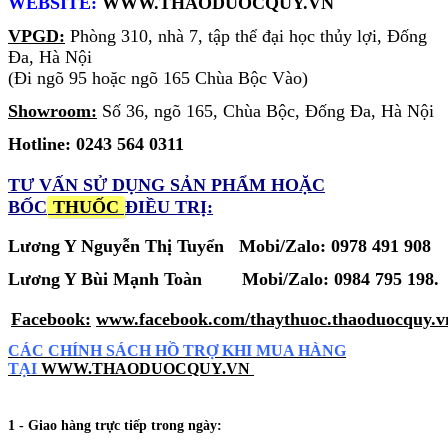
WEBSITE:
WWW.THAODUOCQUY.VN
VPGD:
Phòng 310, nhà 7, tập thể đại học thủy lợi, Đống
Đa, Hà Nội
(Đi ngõ 95 hoặc ngõ 165 Chùa Bộc Vào)
Showroom:
Số 36, ngõ 165, Chùa Bộc, Đống Đa, Hà Nội
Hotline: 0243 564 0311
TƯ VẤN SỬ DỤNG SẢN PHẨM
HOẶC
BỐC
THUỐC
ĐIỀU TRỊ:
Lương Y Nguyễn Thị Tuyển Mobi/Zalo: 0978 491 908
Lương Y Bùi Mạnh Toàn
Mobi/Zalo:
0984 795 198.
Facebook:
www.facebook.com/thaythuoc.thaoduocquy.v
CÁC CHÍNH SÁCH HỒ TRỢ KHI MUA HÀNG
TẠI
WWW.THAODUOCQUY.VN
1 - Giao hàng trực tiếp trong ngày: