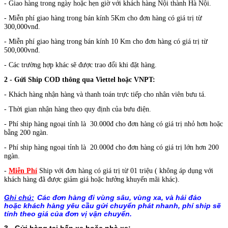
- Giao hàng trong ngày hoặc hẹn giờ với khách hàng Nội thành Hà Nội.
- Miễn phí giao hàng trong bán kính 5Km cho đơn hàng có giá trị từ
300,000vnđ.
- Miễn phí giao hàng trong bán kính 10 Km cho đơn hàng có giá trị từ
500,000vnđ.
- Các trường hợp khác sẽ được trao đổi khi đặt hàng.
2 - Gửi Ship COD thông qua Viettel hoặc VNPT:
- Khách hàng nhận hàng và thanh toán trực tiếp cho nhân viên bưu tá.
- Thời gian nhận hàng theo quy định của bưu điện.
- Phí ship hàng ngoại tỉnh là 30.000đ cho đơn hàng có giá trị nhỏ hơn hoặc
bằng 200 ngàn.
- Phí ship hàng ngoại tỉnh là 20.000đ cho đơn hàng có giá trị lớn hơn 200
ngàn.
-
Miễn Phí
Ship với đơn hàng có giá trị từ 01 triệu ( không áp dụng với
khách hàng đã được giảm giá hoặc hưởng khuyến mãi khác).
Ghi chú:
Các đơn hàng đi vùng sâu, vùng xa, và hải đảo
hoặc
khách hàng yêu cầu gửi chuyển phát nhanh, phí ship sẽ
tính theo giá của đơn vị vận chuyển.
3 - Gửi hàng tại bến xe hoặc nhà xe: