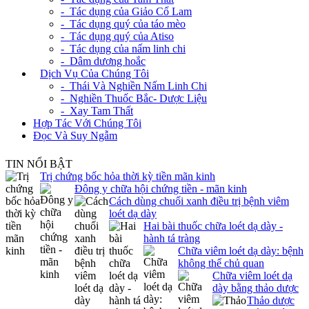
- Tác dụng của Giảo Cổ Lam
- Tác dụng quý của táo mèo
- Tác dụng quý của Atiso
- Tác dụng của nấm linh chi
- Dâm dương hoắc
+
Dịch Vụ Của Chúng Tôi
- Thái Và Nghiền Nấm Linh Chi
- Nghiền Thuốc Bắc- Dược Liệu
- Xay Tam Thất
Hợp Tác Với Chúng Tôi
Đọc Và Suy Ngẫm
TIN NỔI BẬT
Trị chứng bốc hỏa thời kỳ tiền mãn kinh
Đông y chữa hội chứng tiền - mãn kinh
Cách dùng chuối xanh điều trị bệnh viêm
loét dạ dày
Hai bài thuốc chữa loét dạ dày -
hành tá tràng
Chữa viêm loét dạ dày: bệnh
không thể chủ quan
Chữa viêm loét dạ
dày bằng thảo dược
Thảo dược