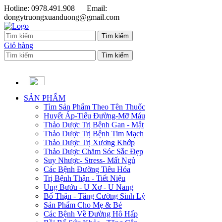
Hotline: 0978.491.908
Email:
dongytruongxuanduong@gmail.com
Giỏ hàng
SẢN PHẨM
Tìm Sản Phẩm Theo Tên Thuốc
Huyết Áp-Tiểu Đường-Mỡ Máu
Thảo Dược Trị Bệnh Gan - Mật
Thảo Dược Trị Bệnh Tim Mạch
Thảo Dược Trị Xương Khớp
Thảo Dược Chăm Sóc Sắc Đẹp
Suy Nhược- Stress- Mất Ngủ
Các Bệnh Đường Tiêu Hóa
Trị Bệnh Thận - Tiết Niệu
Ung Bướu - U Xơ - U Nang
Bổ Thận - Tăng Cường Sinh Lý
Sản Phẩm Cho Mẹ & Bé
Các Bệnh Về Đường Hô Hấp