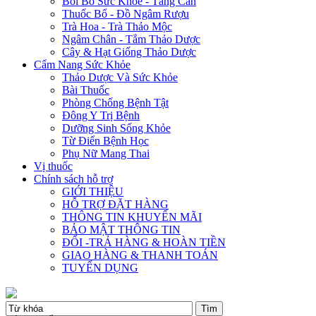
Bồi Bổ Sức Khỏe - Tăng Cân
Thuốc Bổ - Đồ Ngâm Rượu
Trà Hoa - Trà Thảo Mộc
Ngâm Chân - Tắm Thảo Dược
Cây & Hạt Giống Thảo Dược
Cẩm Nang Sức Khỏe
Thảo Dược Và Sức Khỏe
Bài Thuốc
Phòng Chống Bệnh Tật
Đông Y Trị Bệnh
Dưỡng Sinh Sống Khỏe
Từ Điển Bệnh Học
Phụ Nữ Mang Thai
Vị thuốc
Chính sách hỗ trợ
GIỚI THIỆU
HỖ TRỢ ĐẶT HÀNG
THÔNG TIN KHUYẾN MÃI
BẢO MẬT THÔNG TIN
ĐỔI -TRẢ HÀNG & HOÀN TIỀN
GIAO HÀNG & THANH TOÁN
TUYỂN DỤNG