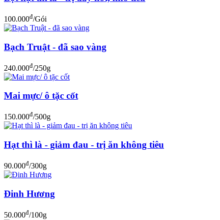
đ
100.000
/Gói
Bạch Truật - đã sao vàng
đ
240.000
/250g
Mai mực/ ô tặc cốt
đ
150.000
/500g
Hạt thì là - giảm đau - trị ăn không tiêu
đ
90.000
/300g
Đinh Hương
đ
50.000
/100g