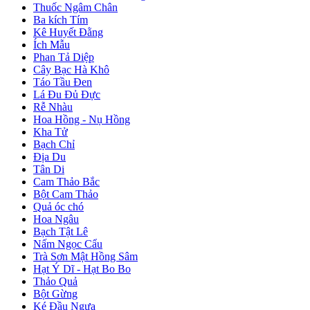
Thuốc Ngâm Chân
Ba kích Tím
Kê Huyết Đằng
Ích Mẫu
Phan Tả Diệp
Cây Bạc Hà Khô
Táo Tầu Đen
Lá Đu Đủ Đực
Rễ Nhàu
Hoa Hồng - Nụ Hồng
Kha Tử
Bạch Chỉ
Địa Du
Tân Di
Cam Thảo Bắc
Bột Cam Thảo
Quả óc chó
Hoa Ngâu
Bạch Tật Lê
Nấm Ngọc Cẩu
Trà Sơn Mật Hồng Sâm
Hạt Ý Dĩ - Hạt Bo Bo
Thảo Quả
Bột Gừng
Ké Đầu Ngựa