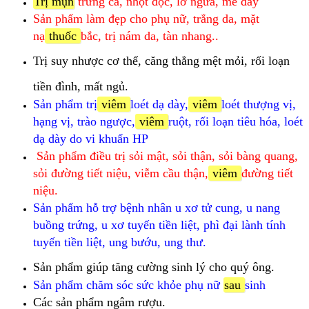
Trị mụn
trứng cá, nhọt độc, lở ngứa, mề đay
Sản phẩm làm đẹp cho phụ nữ, trắng da, mặt
nạ
thuốc
bắc, trị nám da, tàn nhang..
Trị suy nhược cơ thể, căng thẳng mệt mỏi, rối loạn
tiền đình, mất ngủ.
Sản phẩm trị
viêm
loét dạ dày,
viêm
loét thượng vị,
hạng vị, trào ngược,
viêm
ruột, rối loạn tiêu hóa, loét
dạ dày do vi khuẩn HP
Sản phẩm điều trị sỏi mật, sỏi thận, sỏi bàng quang,
sỏi đường tiết niệu, viễm cầu thận,
viêm
đường tiết
niệu.
Sản phẩm hỗ trợ bệnh nhân u xơ tử cung, u nang
buồng trứng, u xơ tuyến tiền liệt, phì đại lành tính
tuyến tiền liệt, ung bướu, ung thư.
Sản phẩm giúp tăng cường sinh lý cho quý ông.
Sản phẩm chăm sóc sức khỏe phụ nữ
sau
sinh
Các sản phẩm ngâm rượu.