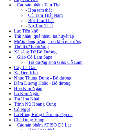
+
Các sản phẩm Tam Thất
-
Hoa tam thất
-
Củ Tam Thất Nam
-
Bột Tam Thất
-
Nụ Tam Thất
Lạc Tiên khô
Trái nhàu, quả nhàu, hạ huyết áp
Mướp đắng rừng | Trái khổ qua rừng
Thỏ ti tử bổ dương
Xà sàng Tử Bổ Dương
+
Giảo Cổ Lam Sapa
-
Trà dưỡng sinh Giảo Cổ Lam
Cây Lá Gan
Xạ Đen Khô
Nhục Thung Dung - Bổ dương
Dâm Dương Hoắc - Bổ dương
Hoa Kim Ngân
Lá Kim Ngân
Trà Hoa Nhài
Trinh Nữ Hoàng Cung
Cỏ Ngọt
Lá Hồng Rừng hết mụn, đẹp da
Chè Dung Vàng
+
Các sản phẩm ATISO Đà Lạt