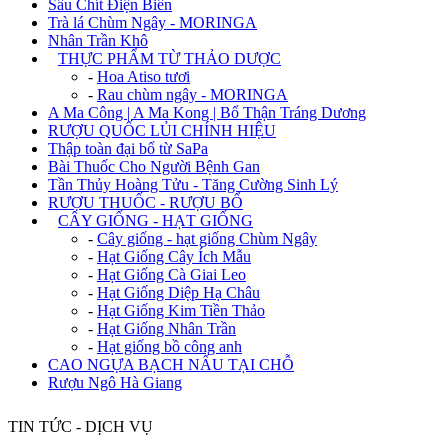
Sâu Chít Điện Biên
Trà lá Chùm Ngây - MORINGA
Nhân Trần Khô
+
THỰC PHẨM TỪ THẢO DƯỢC
-
Hoa Atiso tươi
-
Rau chùm ngây - MORINGA
A Ma Công | A Ma Kong | Bổ Thận Tráng Dương
RƯỢU QUỐC LỦI CHÍNH HIỆU
Thập toàn đại bổ từ SaPa
Bài Thuốc Cho Người Bệnh Gan
Tần Thủy Hoàng Tửu - Tăng Cường Sinh Lý
RƯỢU THUỐC - RƯỢU BỔ
+
CÂY GIỐNG - HẠT GIỐNG
-
Cây giống - hạt giống Chùm Ngây
-
Hạt Giống Cây Ích Mẫu
-
Hạt Giống Cà Giai Leo
-
Hạt Giống Diệp Hạ Châu
-
Hạt Giống Kim Tiền Thảo
-
Hạt Giống Nhân Trần
-
Hạt giống bồ công anh
CAO NGỰA BẠCH NẤU TẠI CHỖ
Rượu Ngô Hà Giang
TIN TỨC - DỊCH VỤ