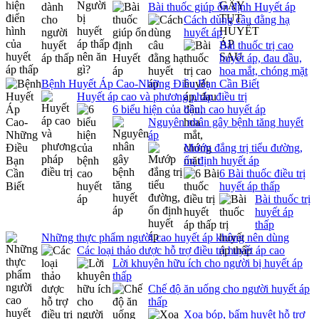
Bài thuốc giúp ổn định Huyết áp
Cách dùng câu đằng hạ
huyết áp
Bài thuốc trị cao
huyết áp, đau đầu,
hoa mắt, chóng mặt
Bệnh Huyết Áp Cao-Những Điều Bạn Cần Biết
Huyết áp cao và phương pháp điều trị
6 biểu hiện của bệnh cao huyết áp
Nguyên nhân gây bệnh tăng huyết
áp
Mướp đắng trị tiểu đường,
ổn định huyết áp
6 Bài thuốc điều trị
huyết áp thấp
Bài thuốc trị
huyết áp
thấp
Những thực phẩm người cao huyết áp không nên dùng
Các loại thảo dược hỗ trợ điều trị huyết áp cao
Lời khuyên hữu ích cho người bị huyết áp
thấp
Chế độ ăn uống cho người huyết áp
thấp
Xoa bóp, bấm huyệt hỗ trợ