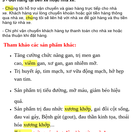
-
Chú
ng tôi hỗ trợ vận chuyển và giao hàng trực tiếp cho nhà
xe.
Khách hàng vui lòng chuyển khoản hoặc gửi tiền hàng thông
qua nhà xe,
chú
ng tôi sẽ liên hệ với nhà xe để gửi hàng và thu tiền
hàng từ nhà xe.
- Chi phí vận chuyển khách hàng tự thanh toán cho nhà xe hoặc
thỏa thuận khi đặt hàng.
Tham khảo các sản phẩm khác:
Tăng cường chức năng gan, trị men gan
cao,
viêm
gan, xơ gan, gan nhiễm mỡ.
Trị huyết áp, tim mạch, xơ vữa động mạch, hở hẹp
van tim.
Sản phẩm trị tiểu đường, mỡ máu, giảm béo hiệu
quả.
Sản phẩm trị đau nhức
xương khớp
, gai đôi cột sống,
đau vai gáy, Bệnh gút (gout), đau thần kinh tọa, thoái
hóa
xương khớp
...