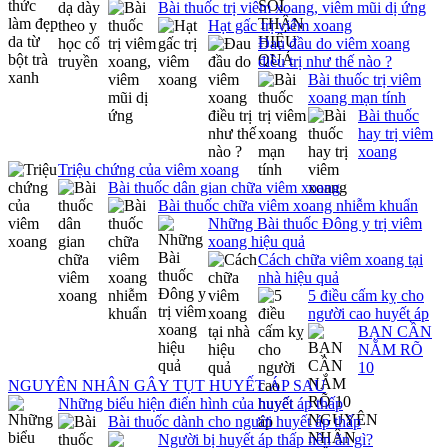
Bài thuốc trị viêm xoang, viêm mũi dị ứng
Hạt gấc trị viêm xoang
Đau đầu do viêm xoang
điều trị như thế nào ?
Bài thuốc trị viêm
xoang mạn tính
Bài thuốc
hay trị viêm
xoang
Triệu chứng của viêm xoang
Bài thuốc dân gian chữa viêm xoang
Bài thuốc chữa viêm xoang nhiễm khuẩn
Những Bài thuốc Đông y trị viêm
xoang hiệu quả
Cách chữa viêm xoang tại
nhà hiệu quả
5 điều cấm kỵ cho
người cao huyết áp
BẠN CẦN
NẮM RÕ
10
NGUYÊN NHÂN GÂY TỤT HUYẾT ÁP SAU
Những biểu hiện điển hình của huyết áp thấp
Bài thuốc dành cho người huyết áp thấp
Người bị huyết áp thấp nên ăn gì?