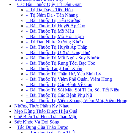
+
Các Bài Thuốc Qúy Từ Dân Gian
- Trị Dạ Dày - Tiêu Hóa
- Trị Nám Da - Tàn Nhang
- Bài Thuốc Trị Tiểu Đường
- Bài Thuốc Trị Huyết Áp Cao
- Bài Thuốc Trị Mỡ Máu
- Bài Thuốc Trị Mồ Hôi Trộm
- Trị Đau Nhức Xương Khớp
- Bài Thuốc Trị Huyết Áp Thấp
- Bài Thuốc Trị U Xơ - Ung Thư
- Bài Thuốc Trị Mất Ngủ - Suy Nhược
- Bài Thuốc Trị Rụng Tóc, Bạc Tóc
- Bài Thuốc Tăng Tuổi Xuân
- Bài Thuốc Trị Thận Hư, Yếu Sinh Lý
- Bài Thuốc Trị Viêm Phế Quản, Viêm Họng
- Bài Thuốc Trị Các Bệnh Về Gan
- Bài Thuốc Trị Sỏi Mật, Sỏi Thận, Sỏi Tiết Niệu
- Bài Thuốc Trị Các Bệnh Phụ Nữ
- Bài Thuốc Trị Viêm Xoang, Viêm Mũi, Viêm Họng
Những Thực Phẩm Kỵ Nhau
Mẹo Dùng Thảo Dược Hiệu Quả
Chế Biến Trà Hoa-Trà Thảo Mộc
Sức Khỏe Và Đời Sống
+
Tác Dụng Của Thảo Dược
- Tác dụng của Tam Thất