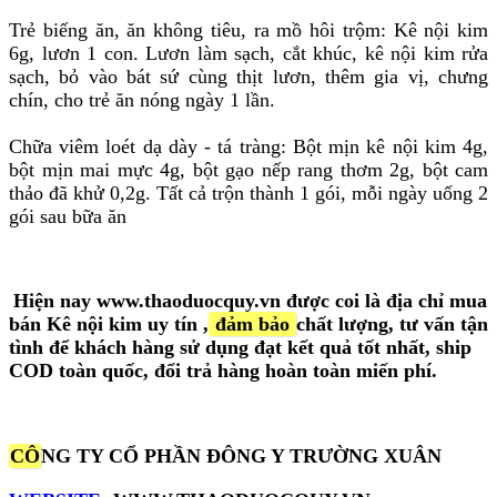
Trẻ biếng ăn, ăn không tiêu, ra mồ hôi trộm: Kê nội kim
6g, lươn 1 con. Lươn làm sạch, cắt khúc, kê nội kim rửa
sạch, bỏ vào bát sứ cùng thịt lươn, thêm gia vị, chưng
chín, cho trẻ ăn nóng ngày 1 lần.
Chữa viêm loét dạ dày - tá tràng: Bột mịn kê nội kim 4g,
bột mịn mai mực 4g, bột gạo nếp rang thơm 2g, bột cam
thảo đã khử 0,2g. Tất cả trộn thành 1 gói, mỗi ngày uống 2
gói sau bữa ăn
Hiện nay www.thaoduocquy.vn được coi là
địa chỉ mua
bán
Kê nội kim
uy tín
,
đảm bảo
chất lượng, tư vấn tận
tình để khách hàng sử dụng đạt kết quả tốt nhất, ship
COD toàn quốc, đổi trả hàng hoàn toàn miến phí.
CÔ
NG TY CỔ PHẦN ĐÔNG Y TRƯỜNG XUÂN