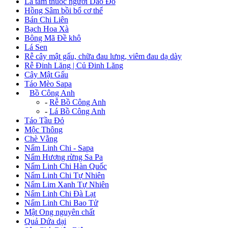
Lá tắm thuốc người Dao Đỏ
Hồng Sâm bồi bổ cơ thể
Bán Chi Liên
Bạch Hoa Xà
Bông Mã Đề khô
Lá Sen
Rễ cây mật gấu, chữa đau lưng, viêm đau dạ dày
Rễ Đinh Lăng | Củ Đinh Lăng
Cây Mật Gấu
Táo Mèo Sapa
+
Bồ Công Anh
-
Rễ Bồ Công Anh
-
Lá Bồ Công Anh
Táo Tầu Đỏ
Mộc Thông
Chè Vằng
Nấm Linh Chi - Sapa
Nấm Hương rừng Sa Pa
Nấm Linh Chi Hàn Quốc
Nấm Linh Chi Tự Nhiên
Nấm Lim Xanh Tự Nhiên
Nấm Linh Chi Đà Lạt
Nấm Linh Chi Bao Tử
Mật Ong nguyên chất
Quả Dứa dại