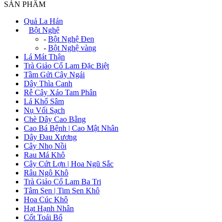
SẢN PHẨM
Quả La Hán
+
Bột Nghệ
-
Bột Nghệ Đen
-
Bột Nghệ vàng
Lá Mát Thận
Trà Giảo Cổ Lam Đặc Biệt
Tầm Gửi Cây Ngái
Dây Thìa Canh
Rễ Cây Xáo Tam Phân
Lá Khổ Sâm
Nụ Vối Sạch
Chè Dây Cao Bằng
Cao Bá Bệnh | Cao Mật Nhân
Dây Đau Xương
Cây Nhọ Nồi
Rau Má Khô
Cây Cứt Lợn | Hoa Ngũ Sắc
Râu Ngô Khô
Trà Giảo Cổ Lam Ba Tri
Tâm Sen | Tim Sen Khô
Hoa Cúc Khô
Hạt Hạnh Nhân
Cốt Toái Bổ