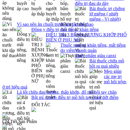
điều trị đau dạ dày
Bài thuốc trị chứng
lở miệng ( nhiệt
miệng - Vị nhiệt)
Vì sao nên ăn chuối trước khi tập thể thao
Đông y điều trị mất tiếng, khản tiếng
ĐIỀU TRỊ 3 BỆNH XƯƠNG KHỚP PHỔ
BIẾN Ở PHỤ NỮ
Thuốc nam trị khản tiếng, mất tiếng
do viêm thanh quản
Thực phẩm giàu canxi
Bài thuốc chữa mồ
hôi ra quá nhiều
Mẹo giúp
các mẹ trị
mồ hôi trộm
ở trẻ hiệu quả
Lá lốt chữa đau xương, thấp khớp, đổ mồ hôi tay chân
Bật mí 4 cách điều trị mồ hôi tay chân dứt điểm
ĐỐI TÁC
Chi Tiết Sản Phẩm