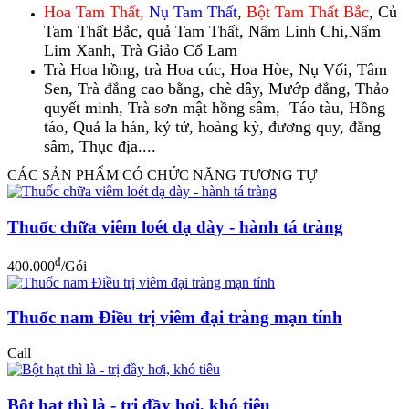
Hoa Tam Thất,
Nụ Tam Thất
,
Bột Tam Thất Bắc
,
Củ
Tam Thất Bắc
,
quả Tam Thất,
Nấm Linh Chi,
Nấm
Lim Xanh,
Trà Giảo Cổ Lam
Trà Hoa hồng, trà Hoa cúc, Hoa Hòe, Nụ Vối, Tâm
Sen, Trà đắng cao bằng, chè dây, Mướp đắng, Thảo
quyết minh, Trà sơn mật hồng sâm, Táo tàu, Hồng
táo, Quả la hán, kỷ tử, hoàng kỳ, đương quy, đẳng
sâm, Thục địa....
CÁC SẢN PHẨM CÓ CHỨC NĂNG TƯƠNG TỰ
Thuốc chữa viêm loét dạ dày - hành tá tràng
đ
400.000
/Gói
Thuốc nam Điều trị viêm đại tràng mạn tính
Call
Bột hạt thì là - trị đầy hơi, khó tiêu