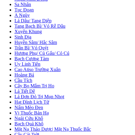
Sa Nhân
Tục Đoạn
A Ngùy
Lá Dâu/ Tang Diệp
Tang Bạch Bì/ Vỏ Rễ Dâu
Xuyên Khung
Sinh Địa
Huyền Sâm/ Hắc Sâm
Trần Bì/ Vỏ Quýt
Hương Phụ/ Củ Gấu/ Cỏ Cú
Bạch Cương Tàm
Uy Linh Tiên
Cao Atiso Trường Xuân
Hoàng Bá
Cầu Tích
Cây Bọ Mắm Trị Ho
Lá Tiết Dê
Lá Đơn Đỏ Trị Mụn Nhọt
Hạt Đình Lịch Tử
Nấm Mèo Đen
Vị Thuốc Bán Hạ
Ngải Cứu Khô
Bạch Quả Khô
Mặt Nạ Thảo Dược| Mặt Nạ Thuốc Bắc
Cây Cải Trời