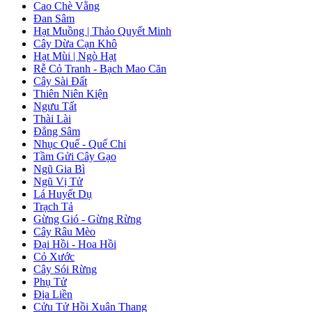
Cao Chè Vằng
Đan Sâm
Hạt Muồng | Thảo Quyết Minh
Cây Dừa Cạn Khô
Hạt Mùi | Ngò Hạt
Rễ Cỏ Tranh - Bạch Mao Căn
Cây Sài Đất
Thiên Niên Kiện
Ngưu Tất
Thài Lài
Đẳng Sâm
Nhục Quế - Quế Chi
Tầm Gửi Cây Gạo
Ngũ Gia Bì
Ngũ Vị Tử
Lá Huyết Dụ
Trạch Tả
Gừng Gió - Gừng Rừng
Cây Râu Mèo
Đại Hồi - Hoa Hồi
Cỏ Xước
Cây Sói Rừng
Phụ Tử
Địa Liền
Cửu Tử Hồi Xuân Thang