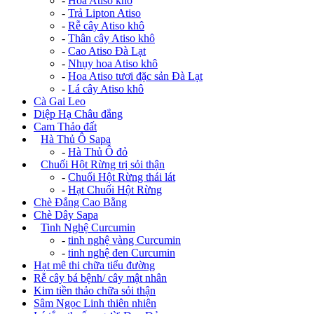
-
Hoa Atiso khô
-
Trả Lipton Atiso
-
Rễ cây Atiso khô
-
Thân cây Atiso khô
-
Cao Atiso Đà Lạt
-
Nhụy hoa Atiso khô
-
Hoa Atiso tươi đặc sản Đà Lạt
-
Lá cây Atiso khô
Cà Gai Leo
Diệp Hạ Châu đắng
Cam Thảo đất
+
Hà Thủ Ô Sapa
-
Hà Thủ Ô đỏ
+
Chuối Hột Rừng trị sỏi thận
-
Chuối Hột Rừng thái lát
-
Hạt Chuối Hột Rừng
Chè Đắng Cao Bằng
Chè Dây Sapa
+
Tinh Nghệ Curcumin
-
tinh nghệ vàng Curcumin
-
tinh nghệ đen Curcumin
Hạt mê thi chữa tiểu đường
Rễ cây bá bệnh/ cây mật nhân
Kim tiền thảo chữa sỏi thận
Sâm Ngọc Linh thiên nhiên