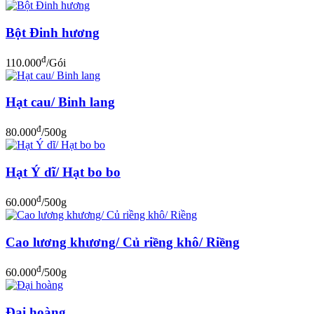
Bột Đinh hương
đ
110.000
/Gói
Hạt cau/ Binh lang
đ
80.000
/500g
Hạt Ý dĩ/ Hạt bo bo
đ
60.000
/500g
Cao lương khương/ Củ riềng khô/ Riềng
đ
60.000
/500g
Đại hoàng