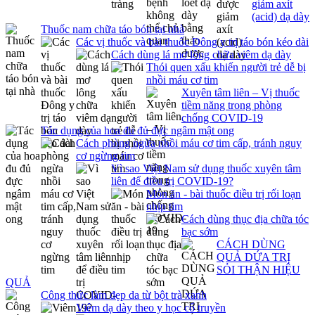
giảm axít
(acid) dạ dày
Thuốc nam chữa táo bón tại nhà
Các vị thuốc và bài thuốc Đông y trị táo bón kéo dài
Cách dùng lá mơ lông chữa viêm dạ dày
Thói quen xấu khiến người trẻ dễ bị
nhồi máu cơ tim
Xuyên tâm liên – Vị thuốc
tiềm năng trong phòng
chống COVID-19
Tác dụng của hoa đu đủ đực ngâm mật ong
Cách phòng ngừa nhồi máu cơ tim cấp, tránh nguy
cơ ngừng tim
Vì sao Việt Nam sử dụng thuốc xuyên tâm
liên để điều trị COVID-19?
Món ăn - bài thuốc điều trị rối loạn
nhịp tim
Cách dùng thục địa chữa tóc
bạc sớm
CÁCH DÙNG
QUẢ DỨA TRỊ
SỎI THẬN HIỆU
QUẢ
Công thức làm đẹp da từ bột trà xanh
Viêm dạ dày theo y học cổ truyền