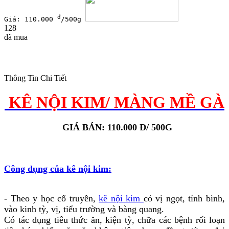
đ
Giá: 110.000
/500g
128
đã mua
Thông Tin Chi Tiết
KÊ NỘI KIM/ MÀNG MỀ GÀ
GIÁ BÁN: 110.000 Đ/ 500G
Công dụng của kê nội kim:
- Theo y học cổ truyền,
kê nội kim
có vị ngọt, tính bình,
vào kinh tỳ, vị, tiểu trường và bàng quang.
Có tác dụng tiêu thức ăn, kiện tỳ, chữa các bệnh rối loạn