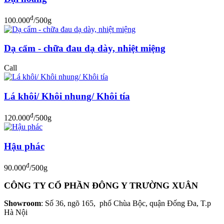
đ
100.000
/500g
Dạ cẩm - chữa đau dạ dày, nhiệt miệng
Call
Lá khôi/ Khôi nhung/ Khôi tía
đ
120.000
/500g
Hậu phác
đ
90.000
/500g
CÔNG TY CỔ PHẦN ĐÔNG Y TRƯỜNG XUÂN
Showroom
: Số 36, ngõ 165, phố Chùa Bộc, quận Đống Đa, T.p
Hà Nội