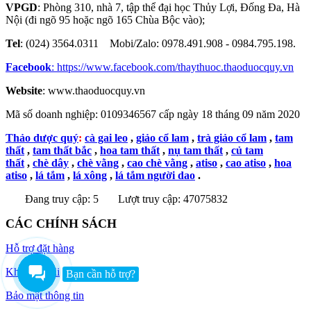
VPGD
: Phòng 310, nhà 7, tập thể đại học Thủy Lợi, Đống Đa, Hà
Nội (đi ngõ 95 hoặc ngõ 165 Chùa Bộc vào);
Tel
: (024) 3564.0311 Mobi/Zalo: 0978.491.908 - 0984.795.198.
Facebook
:
https://www.facebook.com/thaythuoc.thaoduocquy.vn
Website
: www.thaoduocquy.vn
Mã số doanh nghiệp:
0109346567 cấp ngày 18 tháng 09 năm 2020
Thảo dược quý
:
cà gai leo
,
giảo cổ lam
,
trà giảo cổ lam
,
tam
thất
,
tam thất bắc
,
hoa tam thất
,
nụ tam thất
,
củ tam
thất
,
chè dây
,
chè vằng
,
cao chè vằng
,
atiso
,
cao atiso
,
hoa
atiso
,
lá tắm
,
lá xông
,
lá tắm người dao
.
Đang truy cập: 5
Lượt truy cập: 47075832
CÁC CHÍNH SÁCH
Hỗ trợ đặt hàng
Khuyến mãi
Bạn cần hỗ trợ?
Bảo mật thông tin