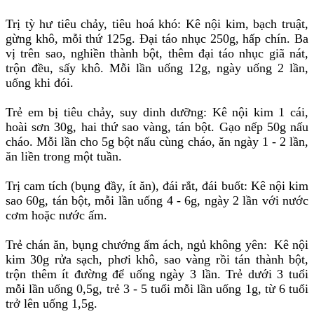
Trị tỳ hư tiêu chảy, tiêu hoá khó: Kê nội kim, bạch truật,
gừng khô, mỗi thứ 125g. Đại táo nhục 250g, hấp chín. Ba
vị trên sao, nghiền thành bột, thêm đại táo nhục giã nát,
trộn đều, sấy khô. Mỗi lần uống 12g, ngày uống 2 lần,
uống khi đói.
Trẻ em bị tiêu chảy, suy dinh dưỡng: Kê nội kim 1 cái,
hoài sơn 30g, hai thứ sao vàng, tán bột. Gạo nếp 50g nấu
cháo. Mỗi lần cho 5g bột nấu cùng cháo, ăn ngày 1 - 2 lần,
ăn liền trong một tuần.
Trị cam tích (bụng đầy, ít ăn), đái rắt, đái buốt: Kê nội kim
sao 60g, tán bột, mỗi lần uống 4 - 6g, ngày 2 lần với nước
cơm hoặc nước ấm.
Trẻ chán ăn, bụng chướng ấm ách, ngủ không yên: Kê nội
kim 30g rửa sạch, phơi khô, sao vàng rồi tán thành bột,
trộn thêm ít đường để uống ngày 3 lần. Trẻ dưới 3 tuổi
mỗi lần uống 0,5g, trẻ 3 - 5 tuổi mỗi lần uống 1g, từ 6 tuổi
trở lên uống 1,5g.