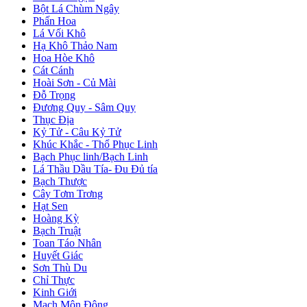
Bột Lá Chùm Ngây
Phấn Hoa
Lá Vối Khô
Hạ Khô Thảo Nam
Hoa Hòe Khô
Cát Cánh
Hoài Sơn - Củ Mài
Đỗ Trọng
Đương Quy - Sâm Quy
Thục Địa
Kỷ Tử - Câu Kỷ Tử
Khúc Khắc - Thổ Phục Linh
Bạch Phục linh/Bạch Linh
Lá Thầu Dầu Tía- Đu Đủ tía
Bạch Thược
Cây Tơm Trơng
Hạt Sen
Hoàng Kỳ
Bạch Truật
Toan Táo Nhân
Huyết Giác
Sơn Thù Du
Chỉ Thực
Kinh Giới
Mạch Môn Đông