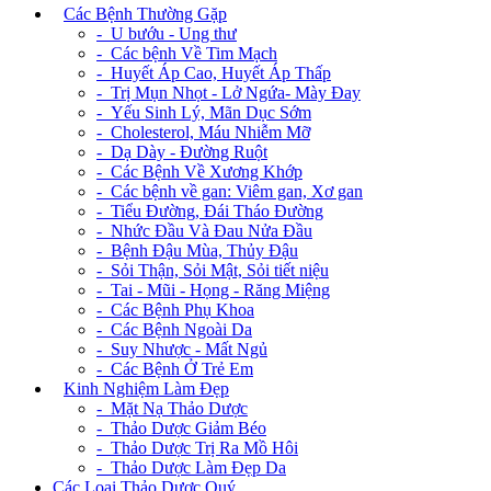
+
Các Bệnh Thường Gặp
- U bướu - Ung thư
- Các bệnh Về Tim Mạch
- Huyết Áp Cao, Huyết Áp Thấp
- Trị Mụn Nhọt - Lở Ngứa- Mày Đay
- Yếu Sinh Lý, Mãn Dục Sớm
- Cholesterol, Máu Nhiễm Mỡ
- Dạ Dày - Đường Ruột
- Các Bệnh Về Xương Khớp
- Các bệnh về gan: Viêm gan, Xơ gan
- Tiểu Đường, Đái Tháo Đường
- Nhức Đầu Và Đau Nửa Đầu
- Bệnh Đậu Mùa, Thủy Đậu
- Sỏi Thận, Sỏi Mật, Sỏi tiết niệu
- Tai - Mũi - Họng - Răng Miệng
- Các Bệnh Phụ Khoa
- Các Bệnh Ngoài Da
- Suy Nhược - Mất Ngủ
- Các Bệnh Ở Trẻ Em
+
Kinh Nghiệm Làm Đẹp
- Mặt Nạ Thảo Dược
- Thảo Dược Giảm Béo
- Thảo Dược Trị Ra Mồ Hôi
- Thảo Dược Làm Đẹp Da
Các Loại Thảo Dược Quý